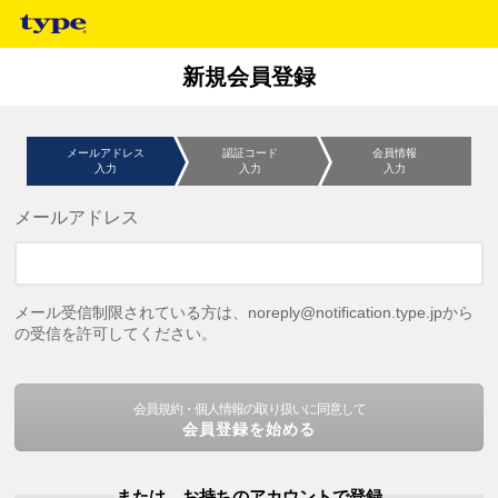
新規会員登録
メールアドレス
認証コード
会員情報
入力
入力
入力
メールアドレス
メール受信制限されている方は、noreply@notification.type.jpから
の受信を許可してください。
会員規約・個人情報の取り扱いに同意して
会員登録を始める
または、お持ちのアカウントで登録