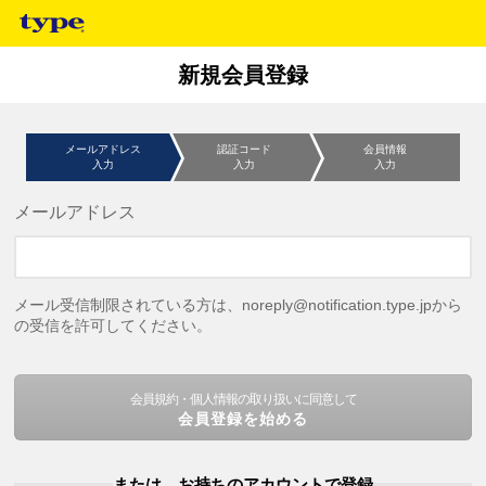
新規会員登録
メールアドレス
認証コード
会員情報
入力
入力
入力
メールアドレス
メール受信制限されている方は、noreply@notification.type.jpから
の受信を許可してください。
会員規約・個人情報の取り扱いに同意して
会員登録を始める
または、お持ちのアカウントで登録