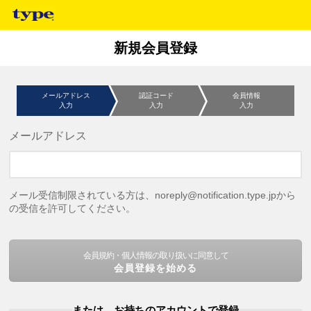
新規会員登録
メールアドレス
認証コード
会員情報
入力
入力
入力
メールアドレス
メール受信制限されている方は、noreply@notification.type.jpから
の受信を許可してください。
会員規約・個人情報の取り扱いに同意して
会員登録を始める
または、お持ちのアカウントで登録