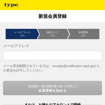
新規会員登録
メールアドレス
認証コード
会員情報
入力
入力
入力
メールアドレス
メール受信制限されている方は、noreply@notification.type.jpから
の受信を許可してください。
会員規約・個人情報の取り扱いに同意して
会員登録を始める
または、お持ちのアカウントで登録