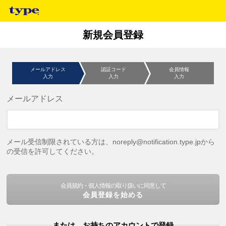
新規会員登録
メールアドレス
認証コード
会員情報
入力
入力
入力
メールアドレス
メール受信制限されている方は、noreply@notification.type.jpから
の受信を許可してください。
会員規約・個人情報の取り扱いに同意して
会員登録を始める
または、お持ちのアカウントで登録