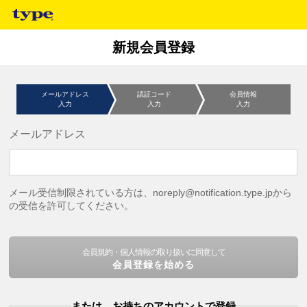
新規会員登録
メールアドレス
認証コード
会員情報
入力
入力
入力
メールアドレス
メール受信制限されている方は、noreply@notification.type.jpから
の受信を許可してください。
会員規約・個人情報の取り扱いに同意して
会員登録を始める
または、お持ちのアカウントで登録