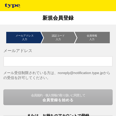
新規会員登録
メールアドレス
認証コード
会員情報
入力
入力
入力
メールアドレス
メール受信制限されている方は、noreply@notification.type.jpから
の受信を許可してください。
会員規約・個人情報の取り扱いに同意して
会員登録を始める
または、お持ちのアカウントで登録