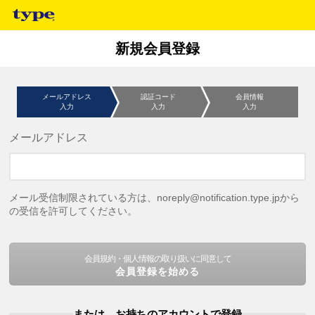
新規会員登録
メールアドレス
認証コード
会員情報
入力
入力
入力
メールアドレス
メール受信制限されている方は、noreply@notification.type.jpから
の受信を許可してください。
会員規約・個人情報の取り扱いに同意して
会員登録を始める
または、お持ちのアカウントで登録