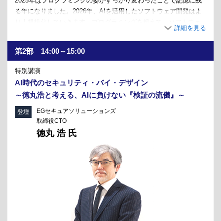
2025年はプログラミングの姿がすっかり変わったことで記憶に残
る年になりました。2026年、AIを活用したソフトウェア開発はよ
り大規模化していきます。プログラミングを超えて、ソフトウェ
アエンジニアリングが必要な領域です。しかし、これまでのソフ
トウェアエンジニアリングは「人間が設計し、実装する」ことを
第2部 14:00～15:00
暗黙の前提としていました。その前提が変わるとソフトウェアエ
ンジニアリングはどう変わるのでしょうか。このセッションで
特別講演
は、AIとの協業が大前提の2026年のソフトウェアエンジニアリン
AI時代のセキュリティ・バイ・デザイン
グを考えていきます。
～徳丸浩と考える、AIに負けない『検証の流儀』～
【profile】
EGセキュアソリューションズ
登壇
プログラマ、テスト駆動開発者。学生時代にソフトウェア工学を学び、オ
取締役CTO
ブジェクト指向分析/設計に傾倒。執筆活動や講演、ハンズオンイベントな
徳丸 浩 氏
どを通じてテスト駆動開発を広めようと努力している。『プログラマが知
るべき97のこと』（オライリージャパン、2010）監修。『テスト駆動開
発』（オーム社、2017）翻訳。『事業をエンジニアリングする技術者た
ち』（ラムダノート、2022）編者。『SQLアンチパターン第2版』（オラ
イリージャパン、2025）監訳。テストライブラリ power-assert-js 作者。