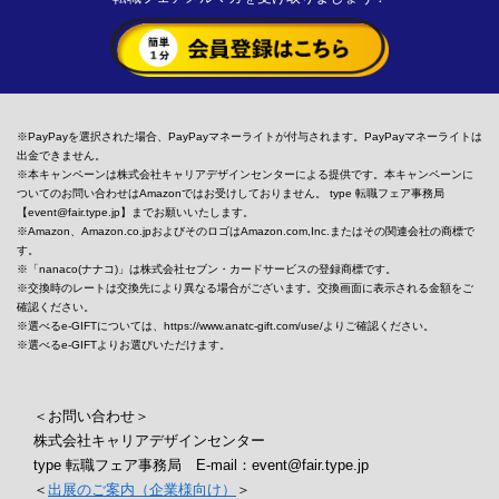
※PayPayを選択された場合、PayPayマネーライトが付与されます。PayPayマネーライトは
出金できません。
※本キャンペーンは株式会社キャリアデザインセンターによる提供です。本キャンペーンに
ついてのお問い合わせはAmazonではお受けしておりません。 type 転職フェア事務局
【event@fair.type.jp】までお願いいたします。
※Amazon、Amazon.co.jpおよびそのロゴはAmazon.com,Inc.またはその関連会社の商標で
す。
※「nanaco(ナナコ)」は株式会社セブン・カードサービスの登録商標です。
※交換時のレートは交換先により異なる場合がございます。交換画面に表示される金額をご
確認ください。
※選べるe-GIFTについては、https://www.anatc-gift.com/use/よりご確認ください。
※選べるe-GIFTよりお選びいただけます。
＜お問い合わせ＞
株式会社キャリアデザインセンター
type 転職フェア事務局 E-mail：event@fair.type.jp
＜
出展のご案内（企業様向け）
＞