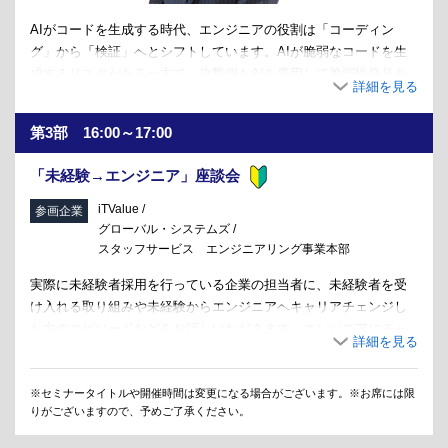
AIがコードを生成する時代、エンジニアの役割は「コーディン
グ」から「検証」へとシフトしています。AIが脆弱なコードを生
成するリスクがある一方で、攻撃側もAIを悪用して脆弱性発見を
高速化させています。今、防御側に求められているのは、
DevSecOpsを軸としたこれまで以上のスピード感です。本講演で
第3部 16:00～17:00
は、ウェブアプリケーションセキュリティの第一人者・徳丸浩氏
が、セキュリティ・バイ・デザインの観点から最新トレンドを解
「未経験→エンジニア」座談会
説、AIに負けない「検証の流儀」とは何か。技術が進化しても揺
るがないセキュリティへの向き合い方の本質を、警鐘とエールを
iTValue /
参画企業
込めてお伝えします。
グローバル・システムズ /
スタッフサービス エンジニアリング事業本部
【profile】
実際に未経験者採用を行っている企業の担当者に、未経験者を受
1985年京セラ株式会社に入社後、ソフトウェアの開発、企画に従事。
け入れる取り組みや未経験からエンジニアへキャリアチェンジし
1999年に携帯電話向け認証課金基盤の方式設計を担当したことをきっかけ
た方のエピソードなどをお話しいただきます。エンジニアにチャ
にWebアプリケーションのセキュリティに興味を持つ。2004年同分野を事
業化。2008年独立して、Webアプリケーションセキュリティを専門分野と
レンジしたい方が抱えている不安や疑問を気軽に質問・相談でき
するHASHコンサルティング株式会社（現EGセキュアソリューションズ株
るプログラムです。
式会社）を設立。脆弱性診断やコンサルティング業務のかたわら、ブログ
※セミナータイトルや開催時間は変更になる場合がございます。※お席には限
や勉強会などを通じてセキュリティの啓発活動をおこなっている。
りがございますので、予めご了承ください。
※座談会の参加には訪問カードが3枚必要です。
※参画企業は変更になる可能性がございます。