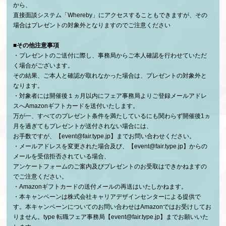
から、
直接面談システム「Whereby」にアクセスすることもできますが、その
場合はプレゼントの対象外となりますのでご注意ください
■その他注意事項
プレゼントのご送付に際し、事務局からご本人確認を行わせていただ
く場合がございます。
その結果、ご本人と確認が取れなかった場合は、プレゼントの対象外と
なります。
対象者には開催後１ヵ月以内にフェア事務局よりご登録メールアドレ
スへAmazonギフトカードを送付いたします。
万が一、すべてのプレゼント条件を満たしているにも関わらず開催後1ヵ
月を過ぎてもプレゼントが送付されない場合には、
お手数ですが、【event@fair.type.jp】までお問い合わせください。
メールアドレスを変更された場合及び、【event@fair.type.jp】からの
メールを受信拒否されている場合、
アンケートフォームのご案内及びプレゼントのお受取はできかねますの
でご注意ください。
Amazonギフトカードの送付メールの再送はいたしかねます。
本キャンペーンは株式会社キャリアデザインセンターによる提供で
す。本キャンペーンについてのお問い合わせはAmazonではお受けしてお
りません。type 転職フェア事務局【event@fair.type.jp】までお願いいた