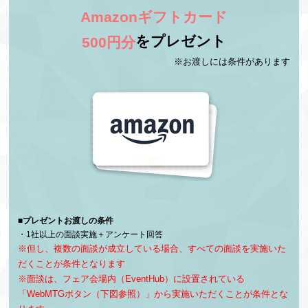
Amazonギフトカード
【書類選考が不安な方におすすめ】
をプレゼント
500円分
元人事＆ITエンジニア向け転職アプリ「Direct type」
※お渡しには条件があります
企画・運用担当が伝授！エンジニア採用担当の目に留
まる、職務経歴書の書き方
キャリアデザインセンター
Direct type カスタマーサクセスマネージャー
塩川 真裕美
■プレゼントお渡しの条件
1社以上の面談実施＋アンケート回答
但し、複数の面談が成立している場合、すべての面談を実施いた
だくことが条件となります
面談は、フェア会場内（EventHub）に設置されている
「WebMTGボタン（下図参照）」から実施いただくことが条件とな