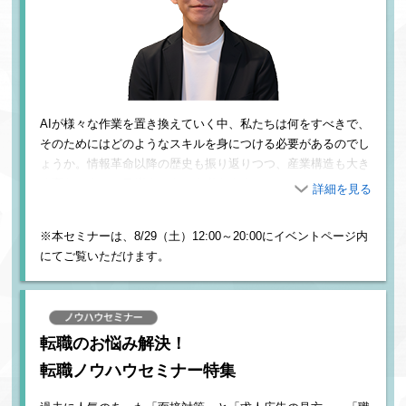
AIが様々な作業を置き換えていく中、私たちは何をすべきで、
そのためにはどのようなスキルを身につける必要があるのでし
ょうか。情報革命以降の歴史も振り返りつつ、産業構造も大き
く変わる中での目指すスキルを考えます。
※本セミナーは、8/29（土）12:00～20:00にイベントページ内
【profile】
Tably株式会社代表取締役。外資系IT企業数社にてプロダクトマネージャー
にてご覧いただけます。
およびエンジニアリングマネージャーとして勤務後、スタートアップを経
て独立。2019年にTably株式会社を設立し、テクノロジーにより企業や社
会の変革を支援しています。
転職のお悩み解決！
転職ノウハウセミナー特集