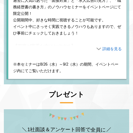
過去に人気のあった「面接対策」と「求人広告の見方」、「職
務経歴書の書き方」のノウハウセミナーをイベントページにて
限定公開！
公開期間中、好きな時間に視聴することが可能です。
イベント中にさっそく実践できるノウハウもありますので、ぜ
ひ事前にチェックしておきましょう！
【面接が苦手な方におすすめ】
エンジニア面接、”強み”を活かした面接突破術
キャリアデザインセンター
※本セミナーは8/26（水）～9/2（水）の期間、イベントペー
type 転職エージェント事業部
ジ内にてご覧いただけます。
浜野 陽介
プレゼント
【企業選びに悩んでいる方におすすめ】
求人広告クリエイターに学ぶ！ITエンジニア向け求人
広告の見方
キャリアデザインセンター
メディアクリエイティブ局 クリエイティブディレクター
1社
面談＆アンケート回答で
全員に
石山 秀道