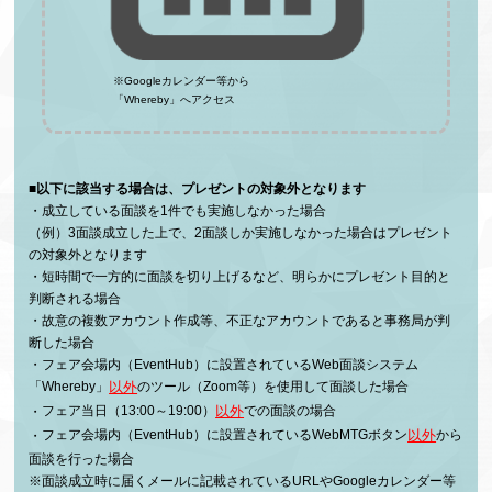
※Googleカレンダー等から
「Whereby」へアクセス
■以下に該当する場合は、プレゼントの対象外となります
成立している面談を1件でも実施しなかった場合
（例）3面談成立した上で、2面談しか実施しなかった場合はプレゼント
の対象外となります
短時間で一方的に面談を切り上げるなど、明らかにプレゼント目的と
判断される場合
故意の複数アカウント作成等、不正なアカウントであると事務局が判
断した場合
フェア会場内（EventHub）に設置されているWeb面談システム
以外
「Whereby」
のツール（Zoom等）を使用して面談した場合
以外
フェア当日（13:00～19:00）
での面談の場合
以外
フェア会場内（EventHub）に設置されているWebMTGボタン
から
面談を行った場合
面談成立時に届くメールに記載されているURLやGoogleカレンダー等