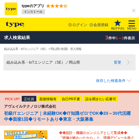
typeのアプリ
インストール
ログイン
会員登録
検討中(
0
)
MENU
3
求人検索結果
件中
1～3
件表示
組み込み系・IoTエンジニア（SE） × 岡山県の転職・求人情報
組み込み系・IoTエンジニア（SE）／岡山県
変更
保存した検索条件
PICK UP!
正社員
面接情報有
自己PR不要
話を聞きたい応募可
アヴェイルテクノロジ株式会社
初級ITエンジニア｜未経験OK◆IT知識ゼロでOK◆20～30代活躍
中◆面接1回◆リモートあり◆東京・大阪募集
◆◆設計・構築のエンジニアとして育成◆◆
「研修が終わったから」と、現場デビューを急ぐ