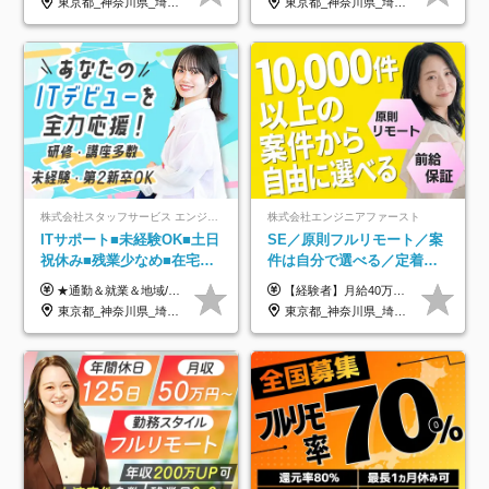
東京都_神奈川県_埼玉県_千葉県
東京都_神奈川県_埼玉県_千葉県_大阪府_愛知県_北海道_青森県_岩手県_宮城県_秋田県_山形県_福島県_茨城県_栃木県_群馬県_新潟県_山梨県_長野県_富山県_石川県_福井県_静岡県_岐阜県_三重県_兵庫県_京都府_滋賀県_奈良県_和歌山県_広島県_岡山県_鳥取県_島根県_山口県_徳島県_香川県_愛媛県_高知県_福岡県_熊本県_佐賀県_長崎県_大分県_宮崎県_鹿児島県_沖縄県
年）
株式会社スタッフサービス エンジニアリング事業本部
株式会社エンジニアファースト
ITサポート■未経験OK■土日
SE／原則フルリモート／案
祝休み■残業少なめ■在宅実
件は自分で選べる／定着率
績あり■約900種類のスキル
93%／20～30代活躍中！
★通勤＆就業＆地域/住宅＆役職手当あり ★残業代は全額支給 ★選べる給与制度あり！ ■東京・神奈川・千葉・埼玉勤務の場合 月給24.5万円～55万円＋諸手当 （残業代は全額支給） (20,000円の地域/住宅手当込み) ■愛知・京都・大阪・兵庫勤務の場合 月給24万円以上＋諸手当 （残業代は全額支給） (15,000円の地域/住宅手当込み) ■茨城・栃木・群馬・静岡・三重・滋賀・広島・福岡勤務の場合 月給23.5万円以上＋諸手当 （残業代は全額支給） (10,000円の地域/住宅手当込み) ■北海道・宮城・山梨・長野・岐阜・奈良・和歌山・岡山勤務の場合 月給23万円以上＋諸手当 （残業代は全額支給） (5,000円の地域/住宅手当込み) ■その他のエリア勤務の場合 月給22.5万円以上＋諸手当 （残業代は全額支給） ※経験や能力を考慮し、当社規定により優遇します 【昇給：年一回実施】 【選べる給与制度】 ★収入を重視する方に… 「変動型人事制度」の選択も可能（派遣先からの評価に応じて収入アップ！） ※年2回のタイミングで希望者と面談の上決定します。
【経験者】月給40万円～120万円(固定残業代含む)+各種手当 ★前職給与の総収入額を100％保証｜還元率84％〜100％ ★20代の平均年収570万円 ※月給には、みなし残業手当(月30時間／5万8000円以上)を含みます 超過分は別途追加支給 ※固定残業代は、時間外労働の有無に関わらず30時間分を、月5万8000円~15万7000円支給 ※上記を超える時間外労働分は追加で支給 【未経験者】月給21万円以上＋各種手当 固定残業なし(残業代発生分全額支給) ※6ヶ月の試用期間あり（※条件に変動なし） ▼単価連動性×還元率は84％～100％で収入の大幅UPが可能！ ・案件単価が月50万円の場合：年収417万円 ・案件単価が月70万円の場合：年収584万円 ・案件単価が月100万円の場合：年収834万円 ＜モデル年収＞ ▼400万円～500万円(入社初年度) ▼542万円～626万円(入社2年) ▼667万円～700万円(入社3年） ▼709万円～801万円(入社5年）
アップ講座あり■全国募集
東京都_神奈川県_埼玉県_千葉県_大阪府_愛知県_北海道_岩手県_宮城県_山形県_福島県_茨城県_栃木県_群馬県_山梨県_長野県_富山県_石川県_静岡県_岐阜県_三重県_兵庫県_京都府_滋賀県_奈良県_広島県_岡山県_山口県_愛媛県_福岡県_熊本県_長崎県
東京都_神奈川県_埼玉県_千葉県_大阪府_愛知県_北海道_青森県_岩手県_宮城県_秋田県_山形県_福島県_茨城県_栃木県_群馬県_新潟県_山梨県_長野県_富山県_石川県_福井県_静岡県_岐阜県_三重県_兵庫県_京都府_滋賀県_奈良県_和歌山県_広島県_岡山県_鳥取県_島根県_山口県_徳島県_香川県_愛媛県_高知県_福岡県_熊本県_佐賀県_長崎県_大分県_宮崎県_鹿児島県_沖縄県