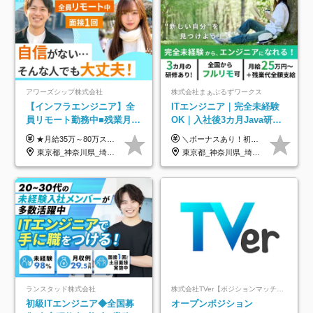
アワーズシップ株式会社
株式会社まぁぶるずワークス
【インフラエンジニア】全
ITエンジニア｜完全未経験
員リモート勤務中■残業月
OK｜入社後3カ月Java研修
3h■最大3ヶ月の連休あり■
｜リモート率8割以上｜充実
★月給35万～80万スタートも可 【未経験の方】 ■月給26万～80万＋賞与年2回（年2ヶ月分） 【何かしらのインフラエンジニア経験をお持ちの方】 ■月給35万～80万＋賞与年2回（年2ヶ月分） ※スキル・経験などを考慮し決定します ※試用期間6ヶ月あり。期間中は契約社員となります。その他の待遇に差異はありません（試用期間終了後、昇給の可能性あり） ※上記金額には固定残業代（月30時間分／4万9600円～15万2600円）を含みます。超過分は別途支給いたします。 ＼頑張りはインセンティブで還元！／ クライアントに貢献度を評価され、当社のエンジニアが追加で案件に参画することになるなど、会社にとって利益になる行動はしっかり評価します。 会社の成長に貢献できていることを実感でき、「もっと頑張ろう」と思える体制づくりを整えています！
＼ボーナスあり！初年度から年収300万円以上／ ■月給25万円～35万円＋残業代全額支給＋各種手当＋賞与年1回 ◎経験・年齢・スキルなどを考慮し、できるだけ優遇します ◎試用期間中(3カ月)は契約社員で、月給21万円＋諸手当になります。 (試用期間中は残業が発生しません。その他の待遇に変更はありません) ----------------- ＼3つの評価軸！実力次第で早期収入アップ！／ 【1】スキル(IT理解、実装力、設計) 【2】実務力(現場評価、コミュ力、品質) 【3】姿勢(自走力、意欲、責任感) この3つの評価軸で、3カ月ごとに評価。社内グレードにより、給与が決まる明確な仕組みです。何ができれば給与が上がるのか分かりやすく、実力や努力次第で早期に収入を増やせます！ 【固定残業代について】 なし（残業代は、実際の労働時間に応じて別途全額支給）
年休126日■20～30代活躍
のキャリア支援｜残業月10h
東京都_神奈川県_埼玉県_千葉県_大阪府
東京都_神奈川県_埼玉県_千葉県_大阪府_愛知県_北海道_青森県_岩手県_宮城県_秋田県_山形県_福島県_茨城県_栃木県_群馬県_新潟県_山梨県_長野県_富山県_石川県_福井県_静岡県_岐阜県_三重県_兵庫県_京都府_滋賀県_奈良県_和歌山県_広島県_岡山県_鳥取県_島根県_山口県_徳島県_香川県_愛媛県_高知県_福岡県_熊本県_佐賀県_長崎県_大分県_宮崎県_鹿児島県_沖縄県
中！
ランスタッド株式会社
株式会社TVer【ポジションマッチ登録】
初級ITエンジニア◆全国募
オープンポジション