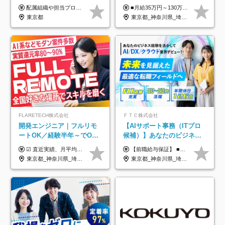
迎*年休134日*月給35万～*
配属組織や担当プロジェクトにより異なります。 ▼参考情報 ----------------------- 年俸650万～（1/12を月々支給） ※経験、能力を考慮の上、当社規定により優遇いたします。 ※時間外、休日出勤、深夜手当に対する賃金も基本年俸に含みます。
■月給35万円～130万円＋賞与年2回＋各種手当 ※システムエンジニアの経験をお持ちの方は月給41万円以上＋賞与年2回（108万円～）＋手当 ■単価（年収）アップのチャンスは最大年12回 ※残業代は1分単位で100％全額支給。サービス残業などは一切ありません ※試用期間6ヵ月（試用期間中の待遇・給与に差はありません）
定着率100%
東京都
東京都_神奈川県_埼玉県_千葉県_大阪府_愛知県_北海道_青森県_岩手県_宮城県_秋田県_山形県_福島県_茨城県_栃木県_群馬県_新潟県_山梨県_長野県_富山県_石川県_福井県_静岡県_岐阜県_三重県_兵庫県_京都府_滋賀県_奈良県_和歌山県_広島県_岡山県_鳥取県_島根県_山口県_徳島県_香川県_愛媛県_高知県_福岡県_熊本県_佐賀県_長崎県_大分県_宮崎県_鹿児島県_沖縄県
FLARETECH株式会社
ＦＴＣ株式会社
開発エンジニア｜フルリモ
【AIサポート事務（ITプロ
ートOK／経験半年～でOK
候補）】あなたのビジネス
／実質還元率80～90%／前
経験をAI業界で活かす◆IT
☑︎ 直近実績、月平均17,000円の昇給 ☑︎ 前職給与100%保証 ☑︎ 実質還元率80～90% ☑︎ 待機時も給与は満額支給 月給35万円～70万円＋交通費など各種手当 ※想定年収：4,200,000円～10,560,000円 ※経験・能力等を考慮の上で決定します。 ※上記金額には、みなし残業手当（50時間分・104,000円～212,000円）を含みます。超過分は別途追加支給します。 ┗残業時間は月平均10時間、多い時でも20時間程度と安定しております ★単価連動型の給与体系ではないため、万が一待機になってもその間の給与は満額支給しています。 ＜1年間の昇給事例をご紹介！＞ ・20代/フロントエンドエンジニア：月給274,000円→月給362,000円（＋88,000円/月） ・20代/iOSエンジニア：月給237,000円→月給287,000円（＋50,000円/月） ・20代/Androidエンジニア：月給316,000円→月給374,000円（＋58,000円/月） ・30代/Javaエンジニア（上流）：月給340,000円→月給418,000円（＋78,000円/月） ・30代/PMO：月給340,000円→月給418,000円（＋78,000円/月）
【前職給与保証】 ■未経験者： 月給30万円～35万円 ■ローキャリア（経験目安1年程度）： 月給35万円～40万円 ■経験者（経験目安3年以上）： 月給40万円～60万円 ■即戦力（経験目安5年以上）： 月給45万円～80万円 ※上記金額には固定残業代30時間分 【未経験者5万5000円～7万3000円、 ローキャリア6万4000円～7万3000円、 経験者5万8000円～10万9000円、 即戦力8万2000円～14万5000円】を含みます。 ※30時間を超える場合は追加で全額支給します。 ※経験・能力・前職給与などを総合的に評価したうえでご納得いただけるよう個別決定。 未経験者の場合、前職給与とポテンシャルを査定のうえ決定いたします。 ※日本国内でのIT業界経験、または同等の実務経験と能力に応じて決定します。 ※前職給与は日本円かつ、日本国内での実績に基づき評価します。 【納得の評価システム】 ★クォーター毎に査定する評価制度導入！ 明確な評価基準で翌年度年収を上げましょう！ ★評価対象期間に在籍中のほとんどの社員が昇給し 年収アップを実現しています！ ★様々なインセンティブ制度を用意し多角的に正当評価しています！ ※試用期間6カ月（期間中の待遇等に差異なし）
給保証／AI系など最先端案
未経験OK◆目指せるコンサ
東京都_神奈川県_埼玉県_千葉県_大阪府_愛知県_北海道_青森県_岩手県_宮城県_秋田県_山形県_福島県_茨城県_栃木県_群馬県_新潟県_山梨県_長野県_富山県_石川県_福井県_静岡県_岐阜県_三重県_兵庫県_京都府_滋賀県_奈良県_和歌山県_広島県_岡山県_鳥取県_島根県_山口県_徳島県_香川県_愛媛県_高知県_福岡県_熊本県_佐賀県_長崎県_大分県_宮崎県_鹿児島県_沖縄県
東京都_神奈川県_埼玉県_千葉県
件多数
ル