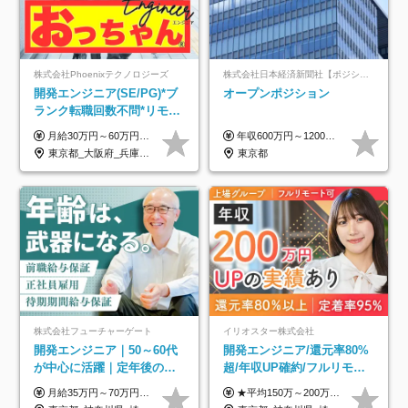
株式会社Phoenixテクノロジーズ
株式会社日本経済新聞社【ポジションマッチ登録】
開発エンジニア(SE/PG)*ブ
オープンポジション
ランク転職回数不問*リモー
ト案件多数*残業ほぼ0*通院
月給30万円～60万円+住宅手当+職能手当+役職手当+決算賞与+報奨金 ※経験・能力を考慮し、優遇します ※給与には20時間分のみなし時間外手当(3万7000円以上)を含みます(超過時間分は別途追加支給) ※試用期間3～6ヵ月あり(その間の給与、待遇に差異なし) ※場合によって契約社員での採用の可能性あり(面接時に応相談)
年収600万円～1200万円 ※上記年収は、想定年収です。住居費補助、子手当などの各種手当を含む金額です。 ※経験・能力等を考慮の上、当社規定により決定します。
のための半休制度あり
東京都_大阪府_兵庫県_京都府_福岡県
東京都
株式会社フューチャーゲート
イリオスター株式会社
開発エンジニア｜50～60代
開発エンジニア/還元率80%
が中心に活躍｜定年後の給
超/年収UP確約/フルリモ
与減ナシ｜年収50万円アッ
OK/年休130日/平均残業7h/
月給35万円～70万円（固定残業代30時間分63,869円～を含む）+賞与年1回 ※30時間を超える分は別途支給します ●これまでのご経験・スキル・前職給与をできる限り考慮します ●待機期間も給与を100％支給します ●試用期間中も給与や福利厚生は同じです ≪年収を維持しながら長く働けます！≫ 一般的な企業では55歳や60歳を機に年収が下がりますが、 当社は役職などではなく「スキルや経験」で評価。 エンジニアとして長く働きながら あなたにふさわしい年収を維持できます！
★平均150万～200万円年収UPを実現！ ★前職給与を100％保証！ ★案件内容の開示・明確な評価体制あり ⇒クライアント評価で即昇給を実現したケースも◎ ★年12回（毎月昇給チャンスあり） ■月給35万円～103万円 ※経験・能力・前職給与を考慮し、決定 ※上記給与には月30時間分(6万6500円以上)の固定残業代が含まれます。超過分は手当として別途支給します ※試用期間3ヶ月あり(期間中の給与・待遇面に差異はありません) ▼収入アップの実例をご紹介 ───────────── ★働き方改革をした30代男性（PG） 子どもが生まれたばかりなのに、忙しい現場で残業も月50～60時間が当たり前。 ⇒残業ほぼゼロ＆週3リモートの働き方に！しかも給与もアップ！ ★収入アップした30代男性（PM） 子供が3人いて家計も苦しく、残業代で稼ぐ日々… ⇒残業をたくさんしていた年収額より、100万円以上アップしました！
プ実績／昇給率92％（直近3
約2万件の案件から選択