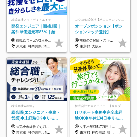
株式会社アイ・ディ・エイチ
コクヨ株式会社【ポジションマッチ登録】
開発エンジニア｜面接1回｜
オープンポジション【ポジ
案件単価還元率83％｜給与
ションマッチ登録】
UP保証｜年休140日｜在宅
前職給与＋αの収入を保証 月給42万円～120万円＋各種手当＋賞与 給与基準が明確かつ高還元です。 一人ひとりが安定した環境のもと、長く活躍できる職場を目指しています。 ※平均年収650万円 ・還元率83％ ・各種手当について 職能手当／職務手当／資格手当／営業手当 など ※前職での経験・能力、給与などを考慮の上、当社規定により優遇いたします ※試用期間あり（3ヶ月／期間中の条件に変動はありません） ※上記金額には固定残業代（78,948円～225,564円/月30時間分）を含みます 超過分は別途全額支給いたします ・年収UPを保証 過去には転職時に〈年収200万円UP〉したエンジニアも在籍しています。入社時だけでなく、入社後も安心の給与水準で働ける環境です。キャリアや技術力が正当に評価されていないと感じていたら、一度面接でお話ししましょう！ 当社では管理職の人数は最低限にし、無駄な管理をしません。その費用削減分を社員の給与に還元しています！
前職のご経験・スキル等を考慮して決定します。
利用率9割｜独立支援・副業
東京都_神奈川県_埼玉県_千葉県_大阪府_愛知県_北海道_青森県_岩手県_宮城県_秋田県_山形県_福島県_茨城県_栃木県_群馬県_新潟県_山梨県_長野県_富山県_石川県_福井県_静岡県_岐阜県_三重県_兵庫県_京都府_滋賀県_奈良県_和歌山県_広島県_岡山県_鳥取県_島根県_山口県_徳島県_香川県_愛媛県_高知県_福岡県_熊本県_佐賀県_長崎県_大分県_宮崎県_鹿児島県_沖縄県
東京都_大阪府
制度
株式会社Widsley
株式会社エスアイイー 【東京プロマーケット上場】
総合職(エンジニア・事務・
ITサポート事務◆完全未経
営業)◆未経験OK◆リモー
験OK◆年休134日◆リモー
トあり◆残業月3h◆服装髪
トOK◆残業月7h以下◆賞与
≪完全未経験でも月給40万円以上も可能です！≫ -------------- 【1】ITエンジニア 月給26万円～50万円＋プロジェクト手当＋資格手当 【2】IT事務、営業事務 月給26万円～50万円＋プロジェクト手当＋資格手当 ≪【1】【2】共通≫ ★上記給与には固定残業代20時間分(月3万719円～)を含みます。残業が超過した場合は、追加支給します(残業は月平均3時間とほぼ発生しません。残業がなくても、固定残業代は支給されます) ★試用期間6ヵ月あり（期間中は月給23万1000円～。固定残業代20時間分3万719円～を含む／超過分は別途支給） -------------- 【3】SES営業、SaaS営業 月給30万円以上＋インセンティブ＋各種手当 ★上記給与には固定残業代45時間分(月7万6967円～)を含みます。残業が超過した場合は、追加支給します(残業は月平均3時間とほぼ発生しません。残業がなくても、固定残業代は支給されます) ★試用期間6ヵ月あり(期間中も給与や福利厚生は同じです)
＼平均年収517万円！入社5年目まで毎年必ず昇給／ ■賞与年3回 ■年収800万円以上も可 ■入社3年以上の平均年収469.2万円 月給23万2000円以上＋賞与年3回＋各種手当 ☆入社5年目まで最大1万5000円の定期昇給を確約 ┃各種手当充実 ・規定の資格を取得すれば、2000円～5万円を毎月支給（2万4000円～60万円／年） ・研修中に取得した取得率95％の資格でも研修後の給料UP ※月給は年齢・経験・能力を考慮して、優遇いたします ※上記月給金額は固定残業代（20時間/3万1300円円以上）を含み、超過分は別途支給いたします ※試用期間（6ヶ月）は月給に変動はありますが、その他待遇に差異はありません ├入社後1ヶ月～3ヶ月間は、月給20万1900円となります └上記金額は固定残業代（10時間／1万6000円）を含み、超過分は別途支給いたします
型自由
年3回◆5年目まで必ず昇給
東京都_神奈川県_埼玉県_千葉県_大阪府_愛知県_北海道_青森県_岩手県_宮城県_秋田県_山形県_福島県_茨城県_栃木県_群馬県_新潟県_山梨県_長野県_富山県_石川県_福井県_静岡県_岐阜県_三重県_兵庫県_京都府_滋賀県_奈良県_和歌山県_広島県_岡山県_鳥取県_島根県_山口県_徳島県_香川県_愛媛県_高知県_福岡県_熊本県_佐賀県_長崎県_大分県_宮崎県_鹿児島県_沖縄県
東京都_神奈川県_埼玉県_千葉県_大阪府_愛知県_北海道_青森県_岩手県_宮城県_秋田県_山形県_福島県_茨城県_栃木県_群馬県_新潟県_山梨県_長野県_富山県_石川県_福井県_静岡県_岐阜県_三重県_兵庫県_京都府_滋賀県_奈良県_和歌山県_広島県_岡山県_鳥取県_島根県_山口県_徳島県_香川県_愛媛県_高知県_福岡県_熊本県_佐賀県_長崎県_大分県_宮崎県_鹿児島県_沖縄県