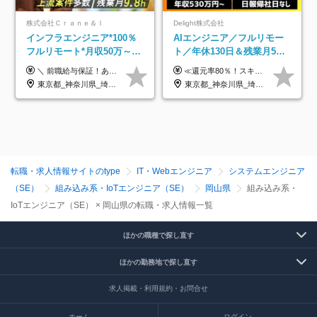
株式会社Ｃｒａｎｅ＆Ｉ
Delight株式会社
インフラエンジニア*100％
AIエンジニア／フルリモー
フルリモート*月収50万～*
ト／年休130日＆残業月5h
クラウド×上流工程*前職給
以下／1カ月連休可／案件選
＼ 前職給与保証！あなたのこれまでの経験を正当評価 ／ ★月収50万円～スタート！【年俸600万～1,162万8,000円（12分割）】 ――「頑張りが給与に直結しない…」そんな不満とは無縁の環境です。 実際、入社後に「年収150万～200万円UP」を実現した先輩エンジニアが多数活躍中！ 【 収入をさらに押し上げる充実のプラスα 】 スキルを磨くほど得をする「資格手当」 ⇒ 1資格につき毎月3,000円～30,000円を継続支給！ 成果を見逃さない「功績手当」 ⇒ 社員の頑張りに応じて最大10万円をダイレクトに支給！ スピード昇給・高年収も可能 ⇒ 1回の昇給で年収数十万UPのチャンスあり。ゆくゆくは年収1000万以上のハイクラスも目指せます。 ※経験・スキルを考慮の上決定します ※上記金額には固定残業代（月30h分・95,000円～184,000円）を含みます ※超過分は別途全額支給します ※試用期間2ヶ月間あり（その他待遇に差異はありません）
≪還元率80％！スキルや経験をしっかり収入に反映します≫ 年俸530万円以上＋業績賞与 ※スキル・経験を考慮の上、優遇いたします ※上記年俸を12分割し、月1回支給します ※上記年俸には固定残業代月20時間分(月6万9000円以上)が含まれます。残業はほとんど発生しませんが、超過した場合は追加支給します ★AIを使った自社への貢献も、貢献度に応じて給与に反映する制度があります
与保証*残業月9.8h
択制／還元率80%
東京都_神奈川県_埼玉県_千葉県_大阪府_愛知県_北海道_青森県_岩手県_宮城県_秋田県_山形県_福島県_茨城県_栃木県_群馬県_新潟県_山梨県_長野県_富山県_石川県_福井県_静岡県_岐阜県_三重県_兵庫県_京都府_滋賀県_奈良県_和歌山県_広島県_岡山県_鳥取県_島根県_山口県_徳島県_香川県_愛媛県_高知県_福岡県_熊本県_佐賀県_長崎県_大分県_宮崎県_鹿児島県_沖縄県
東京都_神奈川県_埼玉県_千葉県_大阪府_愛知県_北海道_青森県_岩手県_宮城県_秋田県_山形県_福島県_茨城県_栃木県_群馬県_新潟県_山梨県_長野県_富山県_石川県_福井県_静岡県_岐阜県_三重県_兵庫県_京都府_滋賀県_奈良県_和歌山県_広島県_岡山県_鳥取県_島根県_山口県_徳島県_香川県_愛媛県_高知県_福岡県_熊本県_佐賀県_長崎県_大分県_宮崎県_鹿児島県_沖縄県
転職・求人情報サイトのtype
IT・Webエンジニア
システムエンジニア
（SE）
組み込み系・IoTエンジニア（SE）
岡山県
組み込み系・
IoTエンジニア（SE） × 岡山県の転職・求人情報一覧
ほかの職種で探し直す
ほかの勤務地で探し直す
求人掲載・利用規約・お問合せ
ホーム
ログイン