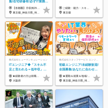
集/在宅研修有/必ずIT業務配
属/月収例29.5万円/Web面接
【首都圏】月収例29.5万円（月給26万円＋諸手当） 【東海・関西】月収例28.5万円（月給25万円＋諸手当） 【九州】月収例26万円（月給23万円＋諸手当） ※経験・スキル・前職給与を踏まえ、総合的に判断して決定します。 例：首都圏 月収例31万円（月給27万円＋諸手当） ◆各種手当 ・通勤手当（上限4万円まで） ・残業代手当（1分単位で全額支給） ※固定残業代制は採用しておりません ・深夜勤務手当 ・資格取得支援（ランクに応じてお祝い金1万円～10万円を支給） ◆昇給：年1回 ◆補足 ・研修中1ヶ月間は、時給1670円となります。 ・試用期間6ヶ月あり。その間の待遇に変更はありません。 ※詳細は面接時にご案内します。
ご経験・能力・スキル等により、当社基準にて優遇・相談のうえ決定いたします。
1回/SE
東京都_神奈川県_埼玉県_千葉県_大阪府_愛知県_兵庫県_京都府_福岡県
東京都
株式会社ヒューマンキュレーション
株式会社スタッフサービス エンジニアリング事業本部
ITエンジニア◆「スキル不
初級エンジニア/未経験歓迎/
足と言われる＝低年収」で
全国募集/あなたに合わせた
はない！｜ 不安を克服し、
オリジナル研修をご用
★経験者の方は前職の年収以上を保証します ★案件単価を開示した上で80％以上を還元します 月給25万円以上＋賞与年2回 ※経験や能力を考慮の上で優遇します ※試用期間が3ヶ月(その間の給与・待遇・雇用形態に変更はありません) ※月給には月20時間分のみなし残業手当(5万円)を含みます(超過分は別途支給) ★残業平均は月10時間以下ですので、毎月10時間分程度はお得です！
★通勤＆就業＆地域/住宅＆役職手当あり ★残業代は全額支給 ★選べる給与制度あり！ ■東京・神奈川・千葉・埼玉勤務の場合 月給24.5万円～55万円＋諸手当 （残業代は全額支給） (20,000円の地域/住宅手当込み) ■愛知・京都・大阪・兵庫勤務の場合 月給24万円以上＋諸手当 （残業代は全額支給） (15,000円の地域/住宅手当込み) ■茨城・栃木・群馬・静岡・三重・滋賀・広島・福岡勤務の場合 月給23.5万円以上＋諸手当 （残業代は全額支給） (10,000円の地域/住宅手当込み) ■北海道・宮城・山梨・長野・岐阜・奈良・和歌山・岡山勤務の場合 月給23万円以上＋諸手当 （残業代は全額支給） (5,000円の地域/住宅手当込み) ■その他のエリア勤務の場合 月給22.5万円以上＋諸手当 （残業代は全額支給） ※経験や能力を考慮し、当社規定により優遇します 【昇給：年一回実施】 【選べる給与制度】 ★収入を重視する方に… 「変動型人事制度」の選択も可能（派遣先からの評価に応じて収入アップ！） ※年2回のタイミングで希望者と面談の上決定します。
年収アップした社員の実例
意/AI・IoT/残業平均8時間
大阪府
東京都_神奈川県_埼玉県_千葉県_大阪府_愛知県_北海道_岩手県_宮城県_山形県_福島県_茨城県_栃木県_群馬県_山梨県_長野県_富山県_石川県_静岡県_岐阜県_三重県_兵庫県_京都府_滋賀県_奈良県_広島県_岡山県_山口県_愛媛県_福岡県_熊本県_長崎県