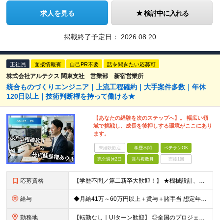
求人を見る
検討中に入れる
掲載終了予定日：
2026.08.20
正社員
面接情報有
自己PR不要
話を聞きたい応募可
株式会社アルテクス 関東支社 営業部 新宿営業所
統合ものづくりエンジニア｜上流工程確約｜大手案件多数｜年休
120日以上｜技術判断権を持って働ける★
【あなたの経験を次のステップへ】。 幅広い領
域で挑戦し、成長を後押しする環境がここにあり
ます。
未経験歓迎
学歴不問
ベテランOK
完全週休2日
賞与複数月
面接1回
応募資格
【学歴不問／第二新卒大歓迎！】 ★機械設計、電気設計、制御（組込・FA制御など）のいずれかに関する一連の工程経験をお持ちの方（実務年数やブランクは問いません） 〜「完全にマネジメントができる方」だけ
給与
◆月給41万～60万円以上＋賞与＋諸手当 想定年収500万円～700万円 ※経験や能力を考慮して優遇します ※残業代は別途全額支給します ※試用期間3ヶ月（期間中も待遇・条件に差異はございません）
勤務地
【転勤なし｜UIターン歓迎】 ◎全国のプロジェクト先へ配属 ※配属先は希望を考慮します ※お任せする業務の状況により転居を伴う就業の可能性はありますが、その際は希望を考慮します ◆本社 福岡県