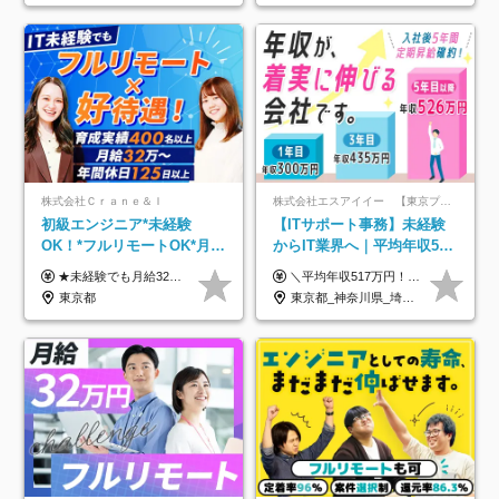
株式会社Ｃｒａｎｅ＆Ｉ
株式会社エスアイイー 【東京プロマーケット上場】
初級エンジニア*未経験
【ITサポート事務】未経験
OK！*フルリモートOK*月給
からIT業界へ｜平均年収517
32万～*残業月9.8h*1ヶ月の
万円｜ホワイト企業認定｜
★未経験でも月給32万円スタート★ 月収32万円～35万円＋各種手当（資格手当だけで毎月15万の上乗せ実績あり！） ★資格手当豊富！1資格につき最大3万円支給 ★功績手当の導入で、毎月のお給与に上乗せで最大10万円支給している社員も！ ★1回の昇級で年収数十万UPも可 ★ゆくゆくは年収1000万以上も目指せる 年俸384万円～1,162万8,000円（12分割） ※経験・スキルを考慮の上決定します ※上記金額には固定残業代（月30h分・60,800円～66,500円）を含みます ※超過分は別途全額支給します ※試用期間2ヶ月間あり（その他待遇に差異はありません）
＼平均年収517万円！入社5年目まで毎年必ず昇給／ ■賞与年3回 ■年収800万円以上も可 ■入社3年以上の平均年収469.2万円 月給23万2000円以上＋賞与年3回＋各種手当 ☆入社5年目まで最大1万5000円の定期昇給を確約 ┃各種手当充実 ・規定の資格を取得すれば、2000円～5万円を毎月支給（2万4000円～60万円／年） ・研修中に取得した取得率95％の資格でも研修後の給料UP ※月給は年齢・経験・能力を考慮して、優遇いたします ※上記月給金額は固定残業代（20時間/3万1300円円以上）を含み、超過分は別途支給いたします ※試用期間（6ヶ月）は月給に変動はありますが、その他待遇に差異はありません ├入社後1ヶ月～3ヶ月間は、月給20万1900円となります └上記金額は固定残業代（10時間／1万6000円）を含み、超過分は別途支給いたします
研修*資格取得率100％
年休134日｜リモートOK
東京都
東京都_神奈川県_埼玉県_千葉県_大阪府_愛知県_北海道_青森県_岩手県_宮城県_秋田県_山形県_福島県_茨城県_栃木県_群馬県_新潟県_山梨県_長野県_富山県_石川県_福井県_静岡県_岐阜県_三重県_兵庫県_京都府_滋賀県_奈良県_和歌山県_広島県_岡山県_鳥取県_島根県_山口県_徳島県_香川県_愛媛県_高知県_福岡県_熊本県_佐賀県_長崎県_大分県_宮崎県_鹿児島県_沖縄県