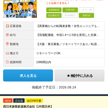
ことはありません！
未経験歓迎
学歴不問
ベテランOK
完全週休2日
賞与複数月
面接1回
応募資格
【異業種からの転職者多数！女性エンジニアも活躍中】 ◆学歴不問 ◆未経験OK ≪こんな方を歓迎しています≫ ◎未経験から成長できる環境で活躍したい方 ◎大学やスクールでIT系のスキルを学んだことのあ
給与
【現場配属後、年収1.4〜1.5倍を実現した先輩も！残業代全額支給】 ◆給与は経験やスキルに応じて決定します ◆年俸制250万円～350万円（1/12を月々支給） ≪年収UPの例≫ ◎飲食業からのキ
勤務地
【大阪・東京募集／リモートワークあり／転居を伴う転勤なし】 東京本社、大阪事務所、または東京23区内・関西（大阪・兵庫）の各クライアント先勤務 ◆入社後、約1年間はクライアント先ではなく 自社内（東
働き方
リモートワークOK
残業時間
10時間以内
求人を見る
検討中に入れる
掲載終了予定日：
2026.08.24
NEW
正社員
自己PR不要
西日本旅客鉄道株式会社【JR西日本】