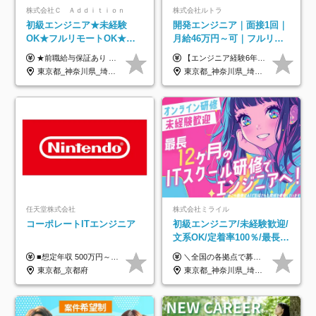
株式会社Ｃ Ａｄｄｉｔｉｏｎ
株式会社ルトラ
初級エンジニア★未経験
開発エンジニア｜面接1回｜
OK★フルリモートOK★月
月給46万円～可｜フルリモ
給32万円～★残業月10h＆
ートも可｜案件選択制｜定
★前職給与保証あり ★月給32万円以上＋インセンティブあり 月給32万円以上＋インセンティブ＋各種手当 ※上記には固定残業代（月30時間・44,400円～）を含みます ※超過分は別途支給します ※試用期間はございません ★＼成果＝あなたの収入／★ 【1】案件単価ー8万円＝あなたの給与 参画したプロジェクトの案件単価から 一律8万円引いた金額があなたの給与です！ （月給例） ■1人称での構築・小規模な詳細設計 案件単価55万円ー8万円＝月給47万円（還元率85.5%） ■大型案件の設計・構築やプロジェクト管理 案件単価90万円ー8万円＝月給82万円（還元率91.1%） ‥‥‥‥‥‥‥‥‥‥‥‥‥‥‥‥‥‥ 【2】月給の他にも豊富なインセンティブあり 全員が月3～13万円のインセンティブをゲットしています！ ≪インセンティブ制度≫ 稼働している現場で増員・交代が発生し、 当社の人員を配属が決定した際に支給。 ◇C Addition正社員が参画 ：実粗利の10%／毎月 ◇協力会社所属の社員が参画：実粗利の30%／毎月 ≪リファラル制度≫ あなたの知り合いが当社のメンバーになった際に、 毎月1人あたり2万円支給します◎ ‥‥‥‥‥‥‥‥‥‥‥‥‥‥‥‥‥‥
【エンジニア経験6年以上の方】 月給46万円～100万円（固定残業代含む） ※上記月給には月30時間分の固定残業代（月8万7,400円～月19万円）を含む。超過分は全額支給。 【エンジニア経験4年以上の方】 月給42万円～100万円（固定残業代含む） ※上記月給には月30時間分の固定残業代（月7万9,800円～月19万円）を含む。超過分は全額支給。 【エンジニア経験4年未満の方】 月給38万円～100万円（固定残業代含む） ※上記月給には月30時間分の固定残業代（月7万2,200円～月19万円）を含む。超過分は全額支給。 ※経験、スキル、前職給与などを踏まえて決定。 ◆ルトラの給与制度のポイント！◆ ・社員の95%が入社時に年収UP！最高で300万円UPの実績も ・平均還元率86.3%（交通費・住宅手当・会社負担分の社保も含む） ・人柄やポテンシャルを評価し、スキル以上の希望年収を提示することも ・退職金制度やリファラル手当（平均50万円）あり
年休120日以上★副業可
着率96％以上｜副業OK｜住
東京都_神奈川県_埼玉県_千葉県_大阪府_愛知県_北海道_青森県_岩手県_宮城県_秋田県_山形県_福島県_茨城県_栃木県_群馬県_新潟県_山梨県_長野県_富山県_石川県_福井県_静岡県_岐阜県_三重県_兵庫県_京都府_滋賀県_奈良県_和歌山県_広島県_岡山県_鳥取県_島根県_山口県_徳島県_香川県_愛媛県_高知県_福岡県_熊本県_佐賀県_長崎県_大分県_宮崎県_鹿児島県_沖縄県
東京都_神奈川県_埼玉県_千葉県_大阪府_愛知県_北海道_青森県_岩手県_宮城県_秋田県_山形県_福島県_茨城県_栃木県_群馬県_新潟県_山梨県_長野県_富山県_石川県_福井県_静岡県_岐阜県_三重県_兵庫県_京都府_滋賀県_奈良県_和歌山県_広島県_岡山県_鳥取県_島根県_山口県_徳島県_香川県_愛媛県_高知県_福岡県_熊本県_佐賀県_長崎県_大分県_宮崎県_鹿児島県_沖縄県
宅手当
任天堂株式会社
株式会社ミライル
コーポレートITエンジニア
初級エンジニア/未経験歓迎/
文系OK/定着率100％/最長1
年の自社ITスクール研修あ
■想定年収 500万円～900万円 月給制 月給278,000円～ ※残業が発生した場合、残業代を別途全額支給します ※試用期間2ヶ月あり(待遇や給与に差異はありません)
＼全国の各拠点で募集中！／ 給与は以下の通り、勤務地により異なります。 札幌：月給23万円～27万円 仙台：月給22万円～26万円 新潟：月給22万円～26万円 東京：月給26万円～30万円 大阪：月給24万円～29万円 福岡：月給23.5万円～27万円 沖縄：月給21万円～26万円 ◎給与は知識や経験を考慮して決定します。 ◎残業は別途全額支給します。 ◎試用期間12カ月あり（給与は以下の通りです。その他条件に変更はありません） （試用期間の給与） 札幌：月給18.6万円～ 仙台：月給19万円～ 新潟：月給18万円～ 東京：月給22万円～ 大阪：月給20.8万円～ 福岡：月給19万円～ 沖縄：月給18万円～
り/年休130日
東京都_京都府
東京都_神奈川県_埼玉県_千葉県_大阪府_愛知県_北海道_青森県_岩手県_宮城県_秋田県_山形県_福島県_茨城県_栃木県_群馬県_新潟県_山梨県_長野県_富山県_石川県_福井県_静岡県_岐阜県_三重県_兵庫県_京都府_滋賀県_奈良県_和歌山県_広島県_岡山県_鳥取県_島根県_山口県_徳島県_香川県_愛媛県_高知県_福岡県_熊本県_佐賀県_長崎県_大分県_宮崎県_鹿児島県_沖縄県