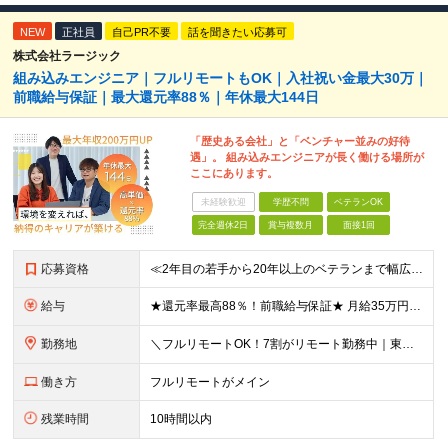
NEW
正社員
自己PR不要
話を聞きたい応募可
株式会社ラージック
組み込みエンジニア｜フルリモートもOK｜入社祝い金最大30万｜
前職給与保証｜最大還元率88％｜年休最大144日
「歴史ある会社」と「ベンチャー並みの好待
遇」。 組み込みエンジニアが長く働ける場所が
ここにあります。
未経験歓迎
学歴不問
ベテランOK
完全週休2日
賞与複数月
面接1回
応募資格
≪2年目の若手から20年以上のベテランまで幅広く活躍！≫ ■組込系開発の実務経験をお持ちの方(フェーズや言語、リーダー経験などは一切不問) ■学歴不問 ＼下記経験をお持ちの方は優遇します／ ●C言語
給与
★還元率最高88％！前職給与保証★ 月給35万円～＋賞与年2回 ★還元率は案件単価の76～88％！ ★入社祝い金10～30万円！住宅・在宅・家族など手当充実！ ◎経験・スキルなどを考慮し、優遇し
勤務地
＼フルリモートOK！7割がリモート勤務中｜東京・愛知・大阪で積極採用中！／ 東京・神奈川・千葉・埼玉、大阪・京都・兵庫・滋賀、愛知などのプロジェクト先、または在宅勤務 ★転勤なし ★希望するエリアで
働き方
フルリモートがメイン
残業時間
10時間以内