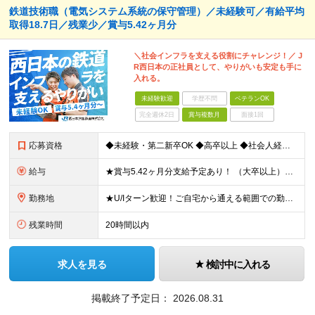
鉄道技術職（電気システム系統の保守管理）／未経験可／有給平均
取得18.7日／残業少／賞与5.42ヶ月分
＼社会インフラを支える役割にチャレンジ！／ J
R西日本の正社員として、やりがいも安定も手に
入れる。
未経験歓迎
学歴不問
ベテランOK
完全週休2日
賞与複数月
面接1回
応募資格
◆未経験・第二新卒OK ◆高卒以上 ◆社会人経験（就労経験）がある方 └業界・ポジション・年数不問 〈20～30代の社員が多数活躍中！〉 若手からベテランまで、さまざまな方が在籍。 前職経験を活かし
給与
★賞与5.42ヶ月分支給予定あり！ （大卒以上）月給24万1,692円～39万5,780円＋各種手当＋賞与2回 （高卒以上）月給22万2,662円～39万5,780円＋各種手当＋賞与2回 ※上記は
勤務地
★U/Iターン歓迎！ご自宅から通える範囲での勤務となります ★JR西日本本社（大阪市北区）または、当社事業エリア内（北陸から北九州まで）の各支社で勤務 ※関西に本社あり※ 〈近畿エリア〉 三重県（
残業時間
20時間以内
求人を見る
検討中に入れる
掲載終了予定日：
2026.08.31