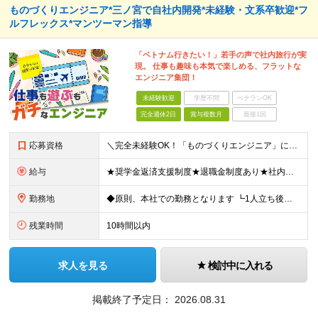
ものづくりエンジニア*三ノ宮で自社内開発*未経験・文系卒歓迎*フ
ルフレックス*マンツーマン指導
「ベトナム行きたい！」若手の声で社内旅行が実
現。 仕事も趣味も本気で楽しめる、フラットな
エンジニア集団！
未経験歓迎
学歴不問
ベテランOK
完全週休2日
賞与複数月
面接1回
応募資格
＼完全未経験OK！「ものづくりエンジニア」になりたい方大歓迎／ “ものに命を吹き込む仕事”というフレーズに少しでもワクワクした方は、まずはご応募ください！ ◆専門学校卒以上の方（専門、短大、高専、大
給与
★奨学金返済支援制度★退職金制度あり★社内副業制度あり★家族手当あり ◆月給250,900～311,900円 ※固定残業代33,900～42,150円 (20時間分) を含む ※超過分は別途割増支給
勤務地
◆原則、本社での勤務となります ┗1人立ち後はプロジェクト先での勤務となる可能性があります 【本社所在地】兵庫県神戸市中央区江戸町104番地 江戸町104ビル5階 ◎様々な製品開発プロジェクトをご
残業時間
10時間以内
求人を見る
検討中に入れる
掲載終了予定日：
2026.08.31