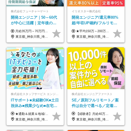
株式会社フューチャーゲート
イリオスター株式会社
開発エンジニア｜50～60代
開発エンジニア/還元率80%
が中心に活躍｜定年後の給
超/年収UP確約/フルリモ
与減ナシ｜年収50万円アッ
OK/年休130日/平均残業7h/
月給35万円～70万円（固定残業代30時間分63,869円～を含む）+賞与年1回 ※30時間を超える分は別途支給します ●これまでのご経験・スキル・前職給与をできる限り考慮します ●待機期間も給与を100％支給します ●試用期間中も給与や福利厚生は同じです ≪年収を維持しながら長く働けます！≫ 一般的な企業では55歳や60歳を機に年収が下がりますが、 当社は役職などではなく「スキルや経験」で評価。 エンジニアとして長く働きながら あなたにふさわしい年収を維持できます！
★平均150万～200万円年収UPを実現！ ★前職給与を100％保証！ ★案件内容の開示・明確な評価体制あり ⇒クライアント評価で即昇給を実現したケースも◎ ★年12回（毎月昇給チャンスあり） ■月給35万円～103万円 ※経験・能力・前職給与を考慮し、決定 ※上記給与には月30時間分(6万6500円以上)の固定残業代が含まれます。超過分は手当として別途支給します ※試用期間3ヶ月あり(期間中の給与・待遇面に差異はありません) ▼収入アップの実例をご紹介 ───────────── ★働き方改革をした30代男性（PG） 子どもが生まれたばかりなのに、忙しい現場で残業も月50～60時間が当たり前。 ⇒残業ほぼゼロ＆週3リモートの働き方に！しかも給与もアップ！ ★収入アップした30代男性（PM） 子供が3人いて家計も苦しく、残業代で稼ぐ日々… ⇒残業をたくさんしていた年収額より、100万円以上アップしました！
プ実績／昇給率92％（直近3
約2万件の案件から選択
東京都_神奈川県_埼玉県_千葉県
東京都_神奈川県_埼玉県_千葉県_大阪府_愛知県_北海道_青森県_岩手県_宮城県_秋田県_山形県_福島県_茨城県_栃木県_群馬県_新潟県_山梨県_長野県_富山県_石川県_福井県_静岡県_岐阜県_三重県_兵庫県_京都府_滋賀県_奈良県_和歌山県_広島県_岡山県_鳥取県_島根県_山口県_徳島県_香川県_愛媛県_高知県_福岡県_熊本県_佐賀県_長崎県_大分県_宮崎県_鹿児島県_沖縄県
年）
株式会社スタッフサービス エンジニアリング事業本部
株式会社エンジニアファースト
ITサポート■未経験OK■土日
SE／原則フルリモート／案
祝休み■残業少なめ■在宅実
件は自分で選べる／定着率
績あり■約900種類のスキル
93%／20～30代活躍中！
★通勤＆就業＆地域/住宅＆役職手当あり ★残業代は全額支給 ★選べる給与制度あり！ ■東京・神奈川・千葉・埼玉勤務の場合 月給24.5万円～55万円＋諸手当 （残業代は全額支給） (20,000円の地域/住宅手当込み) ■愛知・京都・大阪・兵庫勤務の場合 月給24万円以上＋諸手当 （残業代は全額支給） (15,000円の地域/住宅手当込み) ■茨城・栃木・群馬・静岡・三重・滋賀・広島・福岡勤務の場合 月給23.5万円以上＋諸手当 （残業代は全額支給） (10,000円の地域/住宅手当込み) ■北海道・宮城・山梨・長野・岐阜・奈良・和歌山・岡山勤務の場合 月給23万円以上＋諸手当 （残業代は全額支給） (5,000円の地域/住宅手当込み) ■その他のエリア勤務の場合 月給22.5万円以上＋諸手当 （残業代は全額支給） ※経験や能力を考慮し、当社規定により優遇します 【昇給：年一回実施】 【選べる給与制度】 ★収入を重視する方に… 「変動型人事制度」の選択も可能（派遣先からの評価に応じて収入アップ！） ※年2回のタイミングで希望者と面談の上決定します。
【経験者】月給40万円～120万円(固定残業代含む)+各種手当 ★前職給与の総収入額を100％保証｜還元率84％〜100％ ★20代の平均年収570万円 ※月給には、みなし残業手当(月30時間／5万8000円以上)を含みます 超過分は別途追加支給 ※固定残業代は、時間外労働の有無に関わらず30時間分を、月5万8000円~15万7000円支給 ※上記を超える時間外労働分は追加で支給 【未経験者】月給21万円以上＋各種手当 固定残業なし(残業代発生分全額支給) ※6ヶ月の試用期間あり（※条件に変動なし） ▼単価連動性×還元率は84％～100％で収入の大幅UPが可能！ ・案件単価が月50万円の場合：年収417万円 ・案件単価が月70万円の場合：年収584万円 ・案件単価が月100万円の場合：年収834万円 ＜モデル年収＞ ▼400万円～500万円(入社初年度) ▼542万円～626万円(入社2年) ▼667万円～700万円(入社3年） ▼709万円～801万円(入社5年）
アップ講座あり■全国募集
東京都_神奈川県_埼玉県_千葉県_大阪府_愛知県_北海道_岩手県_宮城県_山形県_福島県_茨城県_栃木県_群馬県_山梨県_長野県_富山県_石川県_静岡県_岐阜県_三重県_兵庫県_京都府_滋賀県_奈良県_広島県_岡山県_山口県_愛媛県_福岡県_熊本県_長崎県
東京都_神奈川県_埼玉県_千葉県_大阪府_愛知県_北海道_青森県_岩手県_宮城県_秋田県_山形県_福島県_茨城県_栃木県_群馬県_新潟県_山梨県_長野県_富山県_石川県_福井県_静岡県_岐阜県_三重県_兵庫県_京都府_滋賀県_奈良県_和歌山県_広島県_岡山県_鳥取県_島根県_山口県_徳島県_香川県_愛媛県_高知県_福岡県_熊本県_佐賀県_長崎県_大分県_宮崎県_鹿児島県_沖縄県