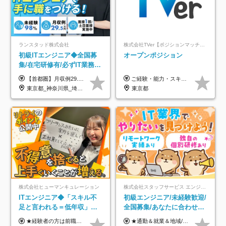
ランスタッド株式会社
株式会社TVer【ポジションマッチ登録】
初級ITエンジニア◆全国募
オープンポジション
集/在宅研修有/必ずIT業務配
属/月収例29.5万円/Web面接
【首都圏】月収例29.5万円（月給26万円＋諸手当） 【東海・関西】月収例28.5万円（月給25万円＋諸手当） 【九州】月収例26万円（月給23万円＋諸手当） ※経験・スキル・前職給与を踏まえ、総合的に判断して決定します。 例：首都圏 月収例31万円（月給27万円＋諸手当） ◆各種手当 ・通勤手当（上限4万円まで） ・残業代手当（1分単位で全額支給） ※固定残業代制は採用しておりません ・深夜勤務手当 ・資格取得支援（ランクに応じてお祝い金1万円～10万円を支給） ◆昇給：年1回 ◆補足 ・研修中1ヶ月間は、時給1670円となります。 ・試用期間6ヶ月あり。その間の待遇に変更はありません。 ※詳細は面接時にご案内します。
ご経験・能力・スキル等により、当社基準にて優遇・相談のうえ決定いたします。
1回/SE
東京都_神奈川県_埼玉県_千葉県_大阪府_愛知県_兵庫県_京都府_福岡県
東京都
株式会社ヒューマンキュレーション
株式会社スタッフサービス エンジニアリング事業本部
ITエンジニア◆「スキル不
初級エンジニア/未経験歓迎/
足と言われる＝低年収」で
全国募集/あなたに合わせた
はない！｜ 不安を克服し、
オリジナル研修をご用
★経験者の方は前職の年収以上を保証します ★案件単価を開示した上で80％以上を還元します 月給25万円以上＋賞与年2回 ※経験や能力を考慮の上で優遇します ※試用期間が3ヶ月(その間の給与・待遇・雇用形態に変更はありません) ※月給には月20時間分のみなし残業手当(5万円)を含みます(超過分は別途支給) ★残業平均は月10時間以下ですので、毎月10時間分程度はお得です！
★通勤＆就業＆地域/住宅＆役職手当あり ★残業代は全額支給 ★選べる給与制度あり！ ■東京・神奈川・千葉・埼玉勤務の場合 月給24.5万円～55万円＋諸手当 （残業代は全額支給） (20,000円の地域/住宅手当込み) ■愛知・京都・大阪・兵庫勤務の場合 月給24万円以上＋諸手当 （残業代は全額支給） (15,000円の地域/住宅手当込み) ■茨城・栃木・群馬・静岡・三重・滋賀・広島・福岡勤務の場合 月給23.5万円以上＋諸手当 （残業代は全額支給） (10,000円の地域/住宅手当込み) ■北海道・宮城・山梨・長野・岐阜・奈良・和歌山・岡山勤務の場合 月給23万円以上＋諸手当 （残業代は全額支給） (5,000円の地域/住宅手当込み) ■その他のエリア勤務の場合 月給22.5万円以上＋諸手当 （残業代は全額支給） ※経験や能力を考慮し、当社規定により優遇します 【昇給：年一回実施】 【選べる給与制度】 ★収入を重視する方に… 「変動型人事制度」の選択も可能（派遣先からの評価に応じて収入アップ！） ※年2回のタイミングで希望者と面談の上決定します。