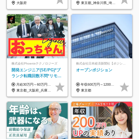
年収アップした社員の実例
意/AI・IoT/残業平均8時間
大阪府
東京都_神奈川県_埼玉県_千葉県_大阪府_愛知県_北海道_岩手県_宮城県_山形県_福島県_茨城県_栃木県_群馬県_山梨県_長野県_富山県_石川県_静岡県_岐阜県_三重県_兵庫県_京都府_滋賀県_奈良県_広島県_岡山県_山口県_愛媛県_福岡県_熊本県_長崎県
株式会社Phoenixテクノロジーズ
株式会社日本経済新聞社【ポジションマッチ登録】
開発エンジニア(SE/PG)*ブ
オープンポジション
ランク転職回数不問*リモー
ト案件多数*残業ほぼ0*通院
月給30万円～60万円+住宅手当+職能手当+役職手当+決算賞与+報奨金 ※経験・能力を考慮し、優遇します ※給与には20時間分のみなし時間外手当(3万7000円以上)を含みます(超過時間分は別途追加支給) ※試用期間3～6ヵ月あり(その間の給与、待遇に差異なし) ※場合によって契約社員での採用の可能性あり(面接時に応相談)
年収600万円～1200万円 ※上記年収は、想定年収です。住居費補助、子手当などの各種手当を含む金額です。 ※経験・能力等を考慮の上、当社規定により決定します。
のための半休制度あり
東京都_大阪府_兵庫県_京都府_福岡県
東京都