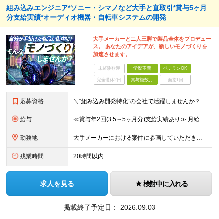
組み込みエンジニア*ソニー・シマノなど大手と直取引*賞与5ヶ月
分支給実績*オーディオ機器・自転車システムの開発
大手メーカーと二人三脚で製品全体をプロデュー
ス。 あなたのアイデアが、新しいモノづくりを
加速させます。
未経験歓迎
学歴不問
ベテランOK
完全週休2日
賞与複数月
面接1回
応募資格
＼“組み込み開発特化”の会社で活躍しませんか？／ ◆組み込み系システムの開発経験 ◆学歴不問 ＜こんな方をお待ちしてます！＞ ◎モノづくりを突き詰めていきたい職人気質の方 ◎指示待ちではなく、主体的
給与
≪賞与年2回(3.5～5ヶ月分)支給実績あり≫ 月給35万円～45万円＋賞与年2回＋交通費(月5万円まで)＋資格取得支援・手当あり＋時間外手当(100％支給) ※経験・知識・技術などを最大限考慮した
勤務地
大手メーカーにおける案件に参画していただきます！ 当社メンバーがメインとなっているチームに配属されるので、ご安心ください。 もちろん、希望もしっかりと考慮します。 ■東京本社、大阪事務所、および東京
残業時間
20時間以内
求人を見る
検討中に入れる
掲載終了予定日：
2026.09.03