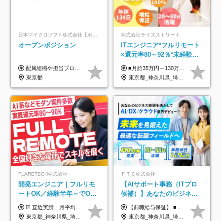
日本マイクロソフト株式会社【ポジションマッチ登録】
株式会社ライズストリート
オープンポジション
ITエンジニア*フルリモート
×還元率80～92％*未経験歓
迎*年休134日*月給35万～*
配属組織や担当プロジェクトにより異なります。 ▼参考情報 ----------------------- 年俸650万～（1/12を月々支給） ※経験、能力を考慮の上、当社規定により優遇いたします。 ※時間外、休日出勤、深夜手当に対する賃金も基本年俸に含みます。
■月給35万円～130万円＋賞与年2回＋各種手当 ※システムエンジニアの経験をお持ちの方は月給41万円以上＋賞与年2回（108万円～）＋手当 ■単価（年収）アップのチャンスは最大年12回 ※残業代は1分単位で100％全額支給。サービス残業などは一切ありません ※試用期間6ヵ月（試用期間中の待遇・給与に差はありません）
定着率100%
東京都
東京都_神奈川県_埼玉県_千葉県_大阪府_愛知県_北海道_青森県_岩手県_宮城県_秋田県_山形県_福島県_茨城県_栃木県_群馬県_新潟県_山梨県_長野県_富山県_石川県_福井県_静岡県_岐阜県_三重県_兵庫県_京都府_滋賀県_奈良県_和歌山県_広島県_岡山県_鳥取県_島根県_山口県_徳島県_香川県_愛媛県_高知県_福岡県_熊本県_佐賀県_長崎県_大分県_宮崎県_鹿児島県_沖縄県
FLARETECH株式会社
ＦＴＣ株式会社
開発エンジニア｜フルリモ
【AIサポート事務（ITプロ
ートOK／経験半年～でOK
候補）】あなたのビジネス
／実質還元率80～90%／前
経験をAI業界で活かす◆IT
☑︎ 直近実績、月平均17,000円の昇給 ☑︎ 前職給与100%保証 ☑︎ 実質還元率80～90% ☑︎ 待機時も給与は満額支給 月給35万円～70万円＋交通費など各種手当 ※想定年収：4,200,000円～10,560,000円 ※経験・能力等を考慮の上で決定します。 ※上記金額には、みなし残業手当（50時間分・104,000円～212,000円）を含みます。超過分は別途追加支給します。 ┗残業時間は月平均10時間、多い時でも20時間程度と安定しております ★単価連動型の給与体系ではないため、万が一待機になってもその間の給与は満額支給しています。 ＜1年間の昇給事例をご紹介！＞ ・20代/フロントエンドエンジニア：月給274,000円→月給362,000円（＋88,000円/月） ・20代/iOSエンジニア：月給237,000円→月給287,000円（＋50,000円/月） ・20代/Androidエンジニア：月給316,000円→月給374,000円（＋58,000円/月） ・30代/Javaエンジニア（上流）：月給340,000円→月給418,000円（＋78,000円/月） ・30代/PMO：月給340,000円→月給418,000円（＋78,000円/月）
【前職給与保証】 ■未経験者： 月給30万円～35万円 ■ローキャリア（経験目安1年程度）： 月給35万円～40万円 ■経験者（経験目安3年以上）： 月給40万円～60万円 ■即戦力（経験目安5年以上）： 月給45万円～80万円 ※上記金額には固定残業代30時間分 【未経験者5万5000円～7万3000円、 ローキャリア6万4000円～7万3000円、 経験者5万8000円～10万9000円、 即戦力8万2000円～14万5000円】を含みます。 ※30時間を超える場合は追加で全額支給します。 ※経験・能力・前職給与などを総合的に評価したうえでご納得いただけるよう個別決定。 未経験者の場合、前職給与とポテンシャルを査定のうえ決定いたします。 ※日本国内でのIT業界経験、または同等の実務経験と能力に応じて決定します。 ※前職給与は日本円かつ、日本国内での実績に基づき評価します。 【納得の評価システム】 ★クォーター毎に査定する評価制度導入！ 明確な評価基準で翌年度年収を上げましょう！ ★評価対象期間に在籍中のほとんどの社員が昇給し 年収アップを実現しています！ ★様々なインセンティブ制度を用意し多角的に正当評価しています！ ※試用期間6カ月（期間中の待遇等に差異なし）
給保証／AI系など最先端案
未経験OK◆目指せるコンサ
東京都_神奈川県_埼玉県_千葉県_大阪府_愛知県_北海道_青森県_岩手県_宮城県_秋田県_山形県_福島県_茨城県_栃木県_群馬県_新潟県_山梨県_長野県_富山県_石川県_福井県_静岡県_岐阜県_三重県_兵庫県_京都府_滋賀県_奈良県_和歌山県_広島県_岡山県_鳥取県_島根県_山口県_徳島県_香川県_愛媛県_高知県_福岡県_熊本県_佐賀県_長崎県_大分県_宮崎県_鹿児島県_沖縄県
東京都_神奈川県_埼玉県_千葉県