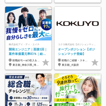
件多数
ル
株式会社アイ・ディ・エイチ
コクヨ株式会社【ポジションマッチ登録】
開発エンジニア｜面接1回｜
オープンポジション【ポジ
案件単価還元率83％｜給与
ションマッチ登録】
UP保証｜年休140日｜在宅
前職給与＋αの収入を保証 月給42万円～120万円＋各種手当＋賞与 給与基準が明確かつ高還元です。 一人ひとりが安定した環境のもと、長く活躍できる職場を目指しています。 ※平均年収650万円 ・還元率83％ ・各種手当について 職能手当／職務手当／資格手当／営業手当 など ※前職での経験・能力、給与などを考慮の上、当社規定により優遇いたします ※試用期間あり（3ヶ月／期間中の条件に変動はありません） ※上記金額には固定残業代（78,948円～225,564円/月30時間分）を含みます 超過分は別途全額支給いたします ・年収UPを保証 過去には転職時に〈年収200万円UP〉したエンジニアも在籍しています。入社時だけでなく、入社後も安心の給与水準で働ける環境です。キャリアや技術力が正当に評価されていないと感じていたら、一度面接でお話ししましょう！ 当社では管理職の人数は最低限にし、無駄な管理をしません。その費用削減分を社員の給与に還元しています！
前職のご経験・スキル等を考慮して決定します。
利用率9割｜独立支援・副業
東京都_神奈川県_埼玉県_千葉県_大阪府_愛知県_北海道_青森県_岩手県_宮城県_秋田県_山形県_福島県_茨城県_栃木県_群馬県_新潟県_山梨県_長野県_富山県_石川県_福井県_静岡県_岐阜県_三重県_兵庫県_京都府_滋賀県_奈良県_和歌山県_広島県_岡山県_鳥取県_島根県_山口県_徳島県_香川県_愛媛県_高知県_福岡県_熊本県_佐賀県_長崎県_大分県_宮崎県_鹿児島県_沖縄県
東京都_大阪府
制度