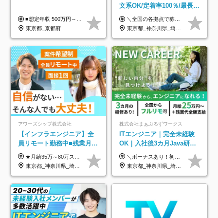
文系OK/定着率100％/最長1
年の自社ITスクール研修あ
■想定年収 500万円～900万円 月給制 月給278,000円～ ※残業が発生した場合、残業代を別途全額支給します ※試用期間2ヶ月あり(待遇や給与に差異はありません)
＼全国の各拠点で募集中！／ 給与は以下の通り、勤務地により異なります。 札幌：月給23万円～27万円 仙台：月給22万円～26万円 新潟：月給22万円～26万円 東京：月給26万円～30万円 大阪：月給24万円～29万円 福岡：月給23.5万円～27万円 沖縄：月給21万円～26万円 ◎給与は知識や経験を考慮して決定します。 ◎残業は別途全額支給します。 ◎試用期間12カ月あり（給与は以下の通りです。その他条件に変更はありません） （試用期間の給与） 札幌：月給18.6万円～ 仙台：月給19万円～ 新潟：月給18万円～ 東京：月給22万円～ 大阪：月給20.8万円～ 福岡：月給19万円～ 沖縄：月給18万円～
り/年休130日
東京都_京都府
東京都_神奈川県_埼玉県_千葉県_大阪府_愛知県_北海道_青森県_岩手県_宮城県_秋田県_山形県_福島県_茨城県_栃木県_群馬県_新潟県_山梨県_長野県_富山県_石川県_福井県_静岡県_岐阜県_三重県_兵庫県_京都府_滋賀県_奈良県_和歌山県_広島県_岡山県_鳥取県_島根県_山口県_徳島県_香川県_愛媛県_高知県_福岡県_熊本県_佐賀県_長崎県_大分県_宮崎県_鹿児島県_沖縄県
アワーズシップ株式会社
株式会社まぁぶるずワークス
【インフラエンジニア】全
ITエンジニア｜完全未経験
員リモート勤務中■残業月
OK｜入社後3カ月Java研修
3h■最大3ヶ月の連休あり■
｜リモート率8割以上｜充実
★月給35万～80万スタートも可 【未経験の方】 ■月給26万～80万＋賞与年2回（年2ヶ月分） 【何かしらのインフラエンジニア経験をお持ちの方】 ■月給35万～80万＋賞与年2回（年2ヶ月分） ※スキル・経験などを考慮し決定します ※試用期間6ヶ月あり。期間中は契約社員となります。その他の待遇に差異はありません（試用期間終了後、昇給の可能性あり） ※上記金額には固定残業代（月30時間分／4万9600円～15万2600円）を含みます。超過分は別途支給いたします。 ＼頑張りはインセンティブで還元！／ クライアントに貢献度を評価され、当社のエンジニアが追加で案件に参画することになるなど、会社にとって利益になる行動はしっかり評価します。 会社の成長に貢献できていることを実感でき、「もっと頑張ろう」と思える体制づくりを整えています！
＼ボーナスあり！初年度から年収300万円以上／ ■月給25万円～35万円＋残業代全額支給＋各種手当＋賞与年1回 ◎経験・年齢・スキルなどを考慮し、できるだけ優遇します ◎試用期間中(3カ月)は契約社員で、月給21万円＋諸手当になります。 (試用期間中は残業が発生しません。その他の待遇に変更はありません) ----------------- ＼3つの評価軸！実力次第で早期収入アップ！／ 【1】スキル(IT理解、実装力、設計) 【2】実務力(現場評価、コミュ力、品質) 【3】姿勢(自走力、意欲、責任感) この3つの評価軸で、3カ月ごとに評価。社内グレードにより、給与が決まる明確な仕組みです。何ができれば給与が上がるのか分かりやすく、実力や努力次第で早期に収入を増やせます！ 【固定残業代について】 なし（残業代は、実際の労働時間に応じて別途全額支給）
年休126日■20～30代活躍
のキャリア支援｜残業月10h
東京都_神奈川県_埼玉県_千葉県_大阪府
東京都_神奈川県_埼玉県_千葉県_大阪府_愛知県_北海道_青森県_岩手県_宮城県_秋田県_山形県_福島県_茨城県_栃木県_群馬県_新潟県_山梨県_長野県_富山県_石川県_福井県_静岡県_岐阜県_三重県_兵庫県_京都府_滋賀県_奈良県_和歌山県_広島県_岡山県_鳥取県_島根県_山口県_徳島県_香川県_愛媛県_高知県_福岡県_熊本県_佐賀県_長崎県_大分県_宮崎県_鹿児島県_沖縄県
中！