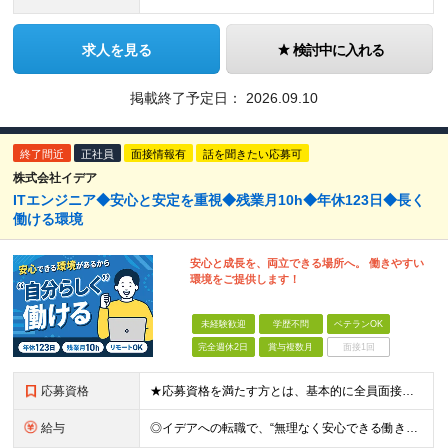
求人を見る
検討中に入れる
掲載終了予定日：
2026.09.10
終了間近
正社員
面接情報有
話を聞きたい応募可
株式会社イデア
ITエンジニア◆安心と安定を重視◆残業月10h◆年休123日◆長く
働ける環境
安心と成長を、両立できる場所へ。 働きやすい
環境をご提供します！
未経験歓迎
学歴不問
ベテランOK
完全週休2日
賞与複数月
面接1回
応募資格
★応募資格を満たす方とは、基本的に全員面接！ イデアは人柄と想いを大切にしています。 「もう少し自分に合った環境で働きたい」「安心できるチームで力を発揮したい」 ──そんな気持ちでの応募も大歓迎です。
給与
◎イデアへの転職で、“無理なく安心できる働き方”を。 月給35万円〜＋賞与年2回（前年度実績4ヶ月分） ★経験・スキル・年齢をしっかり考慮し決定します ★時間外手当は全額支給 ★試用期間6ヵ月（雇用