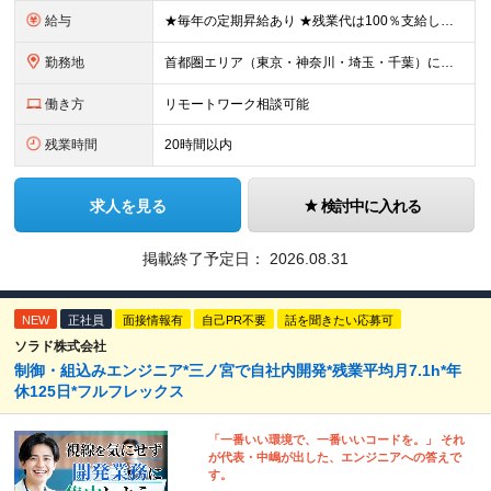
給与
★毎年の定期昇給あり ★残業代は100％支給します 月給30万円～73万円＋賞与年2回 ┗年収例：400万円～1000万円 ※経験・能力を考慮し規定により決定します ※試用期間6ヶ月あり（期間中の
勤務地
首都圏エリア（東京・神奈川・埼玉・千葉）にて勤務いただきます。 【東京本社】 東京都千代田区紀尾井町4-1 ニューオータニガーデンコート21F ※(変更の範囲)上記を除く当社関連勤務地
働き方
リモートワーク相談可能
残業時間
20時間以内
求人を見る
検討中に入れる
掲載終了予定日：
2026.08.31
NEW
正社員
面接情報有
自己PR不要
話を聞きたい応募可
ソラド株式会社
制御・組込みエンジニア*三ノ宮で自社内開発*残業平均月7.1h*年
休125日*フルフレックス
「一番いい環境で、一番いいコードを。」 それ
が代表・中嶋が出した、エンジニアへの答えで
す。