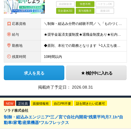
未経験歓迎
学歴不問
ベテランOK
完全週休2日
賞与複数月
面接1回
応募資格
＼制御・組込み分野の経験不問／ ＼「ものづくりエンジニア」になりたい方はまずはご応募ください／ ◆何らかの開発を一人称で行った実務経験のある方 ※言語不問(オープン・Web系でも大丈夫です) ◆学歴
給与
★奨学金返済支援制度★退職金制度あり★社内副業制度あり★家族手当あり ◆月給285,300～506,150円 ※固定残業代38,550～68,400円 (20時間分) を含む ※超過分は別途割増支給
勤務地
◆原則、本社での勤務となります ┗1人立ち後はプロジェクト先での勤務となる可能性があります 【本社所在地】兵庫県神戸市中央区江戸町104番地 江戸町104ビル5階 ◎様々な製品開発プロジェクトをご
残業時間
10時間以内
求人を見る
検討中に入れる
掲載終了予定日：
2026.08.31
NEW
正社員
面接情報有
自己PR不要
話を聞きたい応募可
ソラド株式会社
制御・組込みエンジニア*三ノ宮で自社内開発*残業平均月7.1h*自
動車/家電/産業機器*フルフレックス