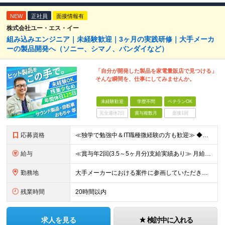
NEW
正社員
面接情報有
株式会社ユー・エス・イー
組み込みエンジニア｜未経験歓迎｜3ヶ月の実践研修｜大手メーカ
ーの製品開発へ（ソニー、シマノ、バンダイなど）
「自分が開発した製品を家電量販店で見つける」
そんな瞬間を、仕事にしてみませんか。
未経験歓迎
学歴不問
ベテランOK
完全週休2日
賞与複数月
面接1回
応募資格
≪独学で勉強中＆IT職種微経験の方も歓迎≫ ◆未経験OK ◆学歴不問 ＜こんな方を歓迎します＞ ・モノづくりが好き ・分解したり仕組みを考えたりするのが好き ・「なんで動くんだろう？」と考えてしまう
給与
≪賞与年2回(3.5～5ヶ月分)支給実績あり≫ 月給26万円～＋賞与年2回＋交通費(月5万円まで)＋資格取得支援・手当あり＋時間外手当(100％支給) ※経験・知識・技術などを最大限考慮したうえで決
勤務地
大手メーカーにおける案件に参画していただきます！ 当社メンバーがメインとなっているチームに配属されるので、ご安心ください。 もちろん、希望もしっかりと考慮します。 ■東京本社、大阪事務所、および東京
残業時間
20時間以内
求人を見る
検討中に入れる