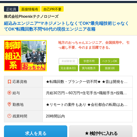
正社員
面接情報有
自己PR不要
株式会社Phoenixテクノロジーズ
組込みエンジニア*マネジメントしなくてOK*最先端技術じゃなく
てOK*転職回数不問*60代の現役エンジニア在籍
地方のおっちゃんエンジニア、全国採用中。 引
っ越し不要、今のまま活躍できる。
未経験歓迎
学歴不問
ベテランOK
完全週休2日
賞与複数月
面接1回
応募資格
★転職回数・ブランク一切不問★ ★昔は開発をやっていて、組込み歴は浅い…そんな方も歓迎！★ ■以下、いずれかのご経験をお持ちの方 ┗組込み/制御系のシステム開発の実務経験をお持ちの方 ┗C#、Jav
給与
月給30万円～60万円+住宅手当+職能手当+役職手当+決算賞与+報奨金 ※経験・能力を考慮し、優遇します ※給与には20時間分のみなし時間外手当(3万7000円以上)を含みます(超過時間分は別途追加
勤務地
★リモートの案件もあり ★会社都合の転勤はありません ★東京・大阪以外に、兵庫(姫路)、福岡周辺での案件も！今後は地元でゆっくり…なんて方も歓迎です -------- 東京23区・大阪市内・姫路市内
残業時間
20時間以内
求人を見る
検討中に入れる