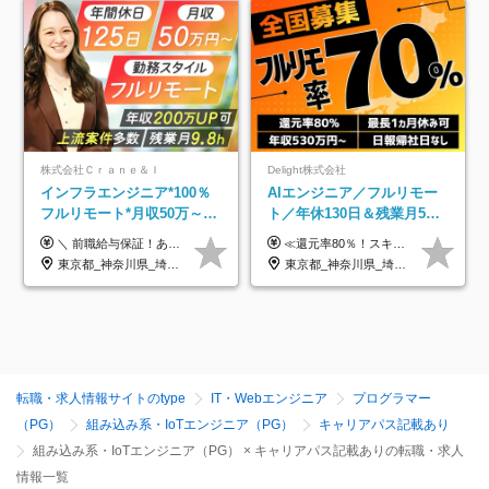
株式会社Ｃｒａｎｅ＆Ｉ
Delight株式会社
インフラエンジニア*100％
AIエンジニア／フルリモー
フルリモート*月収50万～*
ト／年休130日＆残業月5h
クラウド×上流工程*前職給
以下／1カ月連休可／案件選
＼ 前職給与保証！あなたのこれまでの経験を正当評価 ／ ★月収50万円～スタート！【年俸600万～1,162万8,000円（12分割）】 ――「頑張りが給与に直結しない…」そんな不満とは無縁の環境です。 実際、入社後に「年収150万～200万円UP」を実現した先輩エンジニアが多数活躍中！ 【 収入をさらに押し上げる充実のプラスα 】 スキルを磨くほど得をする「資格手当」 ⇒ 1資格につき毎月3,000円～30,000円を継続支給！ 成果を見逃さない「功績手当」 ⇒ 社員の頑張りに応じて最大10万円をダイレクトに支給！ スピード昇給・高年収も可能 ⇒ 1回の昇給で年収数十万UPのチャンスあり。ゆくゆくは年収1000万以上のハイクラスも目指せます。 ※経験・スキルを考慮の上決定します ※上記金額には固定残業代（月30h分・95,000円～184,000円）を含みます ※超過分は別途全額支給します ※試用期間2ヶ月間あり（その他待遇に差異はありません）
≪還元率80％！スキルや経験をしっかり収入に反映します≫ 年俸530万円以上＋業績賞与 ※スキル・経験を考慮の上、優遇いたします ※上記年俸を12分割し、月1回支給します ※上記年俸には固定残業代月20時間分(月6万9000円以上)が含まれます。残業はほとんど発生しませんが、超過した場合は追加支給します ★AIを使った自社への貢献も、貢献度に応じて給与に反映する制度があります
与保証*残業月9.8h
択制／還元率80%
東京都_神奈川県_埼玉県_千葉県_大阪府_愛知県_北海道_青森県_岩手県_宮城県_秋田県_山形県_福島県_茨城県_栃木県_群馬県_新潟県_山梨県_長野県_富山県_石川県_福井県_静岡県_岐阜県_三重県_兵庫県_京都府_滋賀県_奈良県_和歌山県_広島県_岡山県_鳥取県_島根県_山口県_徳島県_香川県_愛媛県_高知県_福岡県_熊本県_佐賀県_長崎県_大分県_宮崎県_鹿児島県_沖縄県
東京都_神奈川県_埼玉県_千葉県_大阪府_愛知県_北海道_青森県_岩手県_宮城県_秋田県_山形県_福島県_茨城県_栃木県_群馬県_新潟県_山梨県_長野県_富山県_石川県_福井県_静岡県_岐阜県_三重県_兵庫県_京都府_滋賀県_奈良県_和歌山県_広島県_岡山県_鳥取県_島根県_山口県_徳島県_香川県_愛媛県_高知県_福岡県_熊本県_佐賀県_長崎県_大分県_宮崎県_鹿児島県_沖縄県
転職・求人情報サイトのtype
IT・Webエンジニア
プログラマー
（PG）
組み込み系・IoTエンジニア（PG）
キャリアパス記載あり
組み込み系・IoTエンジニア（PG） × キャリアパス記載ありの転職・求人
情報一覧