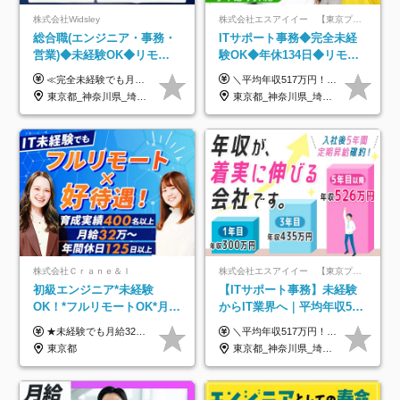
株式会社Widsley
株式会社エスアイイー 【東京プロマーケット上場】
総合職(エンジニア・事務・
ITサポート事務◆完全未経
営業)◆未経験OK◆リモー
験OK◆年休134日◆リモー
トあり◆残業月3h◆服装髪
トOK◆残業月7h以下◆賞与
≪完全未経験でも月給40万円以上も可能です！≫ -------------- 【1】ITエンジニア 月給26万円～50万円＋プロジェクト手当＋資格手当 【2】IT事務、営業事務 月給26万円～50万円＋プロジェクト手当＋資格手当 ≪【1】【2】共通≫ ★上記給与には固定残業代20時間分(月3万719円～)を含みます。残業が超過した場合は、追加支給します(残業は月平均3時間とほぼ発生しません。残業がなくても、固定残業代は支給されます) ★試用期間6ヵ月あり（期間中は月給23万1000円～。固定残業代20時間分3万719円～を含む／超過分は別途支給） -------------- 【3】SES営業、SaaS営業 月給30万円以上＋インセンティブ＋各種手当 ★上記給与には固定残業代45時間分(月7万6967円～)を含みます。残業が超過した場合は、追加支給します(残業は月平均3時間とほぼ発生しません。残業がなくても、固定残業代は支給されます) ★試用期間6ヵ月あり(期間中も給与や福利厚生は同じです)
＼平均年収517万円！入社5年目まで毎年必ず昇給／ ■賞与年3回 ■年収800万円以上も可 ■入社3年以上の平均年収469.2万円 月給23万2000円以上＋賞与年3回＋各種手当 ☆入社5年目まで最大1万5000円の定期昇給を確約 ┃各種手当充実 ・規定の資格を取得すれば、2000円～5万円を毎月支給（2万4000円～60万円／年） ・研修中に取得した取得率95％の資格でも研修後の給料UP ※月給は年齢・経験・能力を考慮して、優遇いたします ※上記月給金額は固定残業代（20時間/3万1300円円以上）を含み、超過分は別途支給いたします ※試用期間（6ヶ月）は月給に変動はありますが、その他待遇に差異はありません ├入社後1ヶ月～3ヶ月間は、月給20万1900円となります └上記金額は固定残業代（10時間／1万6000円）を含み、超過分は別途支給いたします
型自由
年3回◆5年目まで必ず昇給
東京都_神奈川県_埼玉県_千葉県_大阪府_愛知県_北海道_青森県_岩手県_宮城県_秋田県_山形県_福島県_茨城県_栃木県_群馬県_新潟県_山梨県_長野県_富山県_石川県_福井県_静岡県_岐阜県_三重県_兵庫県_京都府_滋賀県_奈良県_和歌山県_広島県_岡山県_鳥取県_島根県_山口県_徳島県_香川県_愛媛県_高知県_福岡県_熊本県_佐賀県_長崎県_大分県_宮崎県_鹿児島県_沖縄県
東京都_神奈川県_埼玉県_千葉県_大阪府_愛知県_北海道_青森県_岩手県_宮城県_秋田県_山形県_福島県_茨城県_栃木県_群馬県_新潟県_山梨県_長野県_富山県_石川県_福井県_静岡県_岐阜県_三重県_兵庫県_京都府_滋賀県_奈良県_和歌山県_広島県_岡山県_鳥取県_島根県_山口県_徳島県_香川県_愛媛県_高知県_福岡県_熊本県_佐賀県_長崎県_大分県_宮崎県_鹿児島県_沖縄県
株式会社Ｃｒａｎｅ＆Ｉ
株式会社エスアイイー 【東京プロマーケット上場】
初級エンジニア*未経験
【ITサポート事務】未経験
OK！*フルリモートOK*月給
からIT業界へ｜平均年収517
32万～*残業月9.8h*1ヶ月の
万円｜ホワイト企業認定｜
★未経験でも月給32万円スタート★ 月収32万円～35万円＋各種手当（資格手当だけで毎月15万の上乗せ実績あり！） ★資格手当豊富！1資格につき最大3万円支給 ★功績手当の導入で、毎月のお給与に上乗せで最大10万円支給している社員も！ ★1回の昇級で年収数十万UPも可 ★ゆくゆくは年収1000万以上も目指せる 年俸384万円～1,162万8,000円（12分割） ※経験・スキルを考慮の上決定します ※上記金額には固定残業代（月30h分・60,800円～66,500円）を含みます ※超過分は別途全額支給します ※試用期間2ヶ月間あり（その他待遇に差異はありません）
＼平均年収517万円！入社5年目まで毎年必ず昇給／ ■賞与年3回 ■年収800万円以上も可 ■入社3年以上の平均年収469.2万円 月給23万2000円以上＋賞与年3回＋各種手当 ☆入社5年目まで最大1万5000円の定期昇給を確約 ┃各種手当充実 ・規定の資格を取得すれば、2000円～5万円を毎月支給（2万4000円～60万円／年） ・研修中に取得した取得率95％の資格でも研修後の給料UP ※月給は年齢・経験・能力を考慮して、優遇いたします ※上記月給金額は固定残業代（20時間/3万1300円円以上）を含み、超過分は別途支給いたします ※試用期間（6ヶ月）は月給に変動はありますが、その他待遇に差異はありません ├入社後1ヶ月～3ヶ月間は、月給20万1900円となります └上記金額は固定残業代（10時間／1万6000円）を含み、超過分は別途支給いたします
研修*資格取得率100％
年休134日｜リモートOK
東京都
東京都_神奈川県_埼玉県_千葉県_大阪府_愛知県_北海道_青森県_岩手県_宮城県_秋田県_山形県_福島県_茨城県_栃木県_群馬県_新潟県_山梨県_長野県_富山県_石川県_福井県_静岡県_岐阜県_三重県_兵庫県_京都府_滋賀県_奈良県_和歌山県_広島県_岡山県_鳥取県_島根県_山口県_徳島県_香川県_愛媛県_高知県_福岡県_熊本県_佐賀県_長崎県_大分県_宮崎県_鹿児島県_沖縄県