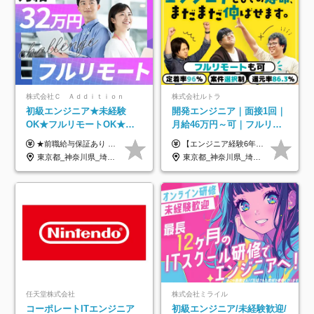
株式会社Ｃ Ａｄｄｉｔｉｏｎ
株式会社ルトラ
初級エンジニア★未経験
開発エンジニア｜面接1回｜
OK★フルリモートOK★月
月給46万円～可｜フルリモ
給32万円～★残業月10h＆
ートも可｜案件選択制｜定
★前職給与保証あり ★月給32万円以上＋インセンティブあり 月給32万円以上＋インセンティブ＋各種手当 ※上記には固定残業代（月30時間・44,400円～）を含みます ※超過分は別途支給します ※試用期間はございません ★＼成果＝あなたの収入／★ 【1】案件単価ー8万円＝あなたの給与 参画したプロジェクトの案件単価から 一律8万円引いた金額があなたの給与です！ （月給例） ■1人称での構築・小規模な詳細設計 案件単価55万円ー8万円＝月給47万円（還元率85.5%） ■大型案件の設計・構築やプロジェクト管理 案件単価90万円ー8万円＝月給82万円（還元率91.1%） ‥‥‥‥‥‥‥‥‥‥‥‥‥‥‥‥‥‥ 【2】月給の他にも豊富なインセンティブあり 全員が月3～13万円のインセンティブをゲットしています！ ≪インセンティブ制度≫ 稼働している現場で増員・交代が発生し、 当社の人員を配属が決定した際に支給。 ◇C Addition正社員が参画 ：実粗利の10%／毎月 ◇協力会社所属の社員が参画：実粗利の30%／毎月 ≪リファラル制度≫ あなたの知り合いが当社のメンバーになった際に、 毎月1人あたり2万円支給します◎ ‥‥‥‥‥‥‥‥‥‥‥‥‥‥‥‥‥‥
【エンジニア経験6年以上の方】 月給46万円～100万円（固定残業代含む） ※上記月給には月30時間分の固定残業代（月8万7,400円～月19万円）を含む。超過分は全額支給。 【エンジニア経験4年以上の方】 月給42万円～100万円（固定残業代含む） ※上記月給には月30時間分の固定残業代（月7万9,800円～月19万円）を含む。超過分は全額支給。 【エンジニア経験4年未満の方】 月給38万円～100万円（固定残業代含む） ※上記月給には月30時間分の固定残業代（月7万2,200円～月19万円）を含む。超過分は全額支給。 ※経験、スキル、前職給与などを踏まえて決定。 ◆ルトラの給与制度のポイント！◆ ・社員の95%が入社時に年収UP！最高で300万円UPの実績も ・平均還元率86.3%（交通費・住宅手当・会社負担分の社保も含む） ・人柄やポテンシャルを評価し、スキル以上の希望年収を提示することも ・退職金制度やリファラル手当（平均50万円）あり
年休120日以上★副業可
着率96％以上｜副業OK｜住
東京都_神奈川県_埼玉県_千葉県_大阪府_愛知県_北海道_青森県_岩手県_宮城県_秋田県_山形県_福島県_茨城県_栃木県_群馬県_新潟県_山梨県_長野県_富山県_石川県_福井県_静岡県_岐阜県_三重県_兵庫県_京都府_滋賀県_奈良県_和歌山県_広島県_岡山県_鳥取県_島根県_山口県_徳島県_香川県_愛媛県_高知県_福岡県_熊本県_佐賀県_長崎県_大分県_宮崎県_鹿児島県_沖縄県
東京都_神奈川県_埼玉県_千葉県_大阪府_愛知県_北海道_青森県_岩手県_宮城県_秋田県_山形県_福島県_茨城県_栃木県_群馬県_新潟県_山梨県_長野県_富山県_石川県_福井県_静岡県_岐阜県_三重県_兵庫県_京都府_滋賀県_奈良県_和歌山県_広島県_岡山県_鳥取県_島根県_山口県_徳島県_香川県_愛媛県_高知県_福岡県_熊本県_佐賀県_長崎県_大分県_宮崎県_鹿児島県_沖縄県
宅手当
任天堂株式会社
株式会社ミライル
コーポレートITエンジニア
初級エンジニア/未経験歓迎/