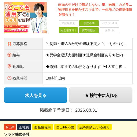
画面の中だけで満足しない。車、医療、カメラ…
物理世界を動かすスキルで、一生モノの市場価値
を掴もう！
未経験歓迎
学歴不問
ベテランOK
完全週休2日
賞与複数月
面接1回
応募資格
＼制御・組込み分野の経験不問／ ＼「ものづくりエンジニア」になりたい方はまずはご応募ください／ ◆何らかの開発を行ったことのある方 ※言語不問(オープン・Web系でも大丈夫です) ※独学で学習してき
給与
★奨学金返済支援制度★退職金制度あり★社内副業制度あり★家族手当あり ◆月給255,825～311,900円 ※固定残業代34,575～42,150円 (20時間分) を含む 超過分は別途割増支給
勤務地
◆原則、本社での勤務となります ┗1人立ち後はプロジェクト先での勤務となる可能性があります 【本社所在地】兵庫県神戸市中央区江戸町104番地 江戸町104ビル5階 ◎様々な製品開発プロジェクトをご
残業時間
10時間以内
求人を見る
検討中に入れる
掲載終了予定日：
2026.08.31
NEW
正社員
面接情報有
自己PR不要
話を聞きたい応募可
ソラド株式会社