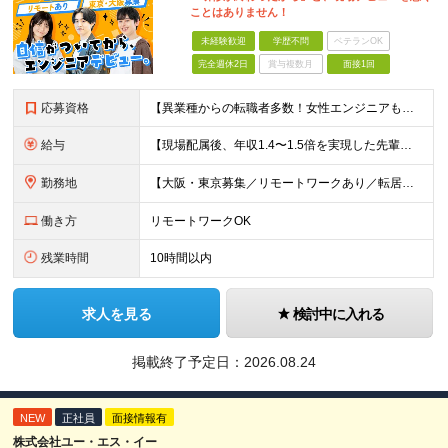
ことはありません！
未経験歓迎
学歴不問
ベテランOK
完全週休2日
賞与複数月
面接1回
応募資格
【異業種からの転職者多数！女性エンジニアも活躍中】 ◆学歴不問 ◆未経験OK ≪こんな方を歓迎しています≫ ◎未経験から成長できる環境で活躍したい方 ◎大学やスクールでIT系のスキルを学んだことのあ
給与
【現場配属後、年収1.4〜1.5倍を実現した先輩も！残業代全額支給】 ◆給与は経験やスキルに応じて決定します ◆年俸制250万円～350万円（1/12を月々支給） ≪年収UPの例≫ ◎飲食業からのキ
勤務地
【大阪・東京募集／リモートワークあり／転居を伴う転勤なし】 東京本社、大阪事務所、または東京23区内・関西（大阪・兵庫）の各クライアント先勤務 ◆入社後、約1年間はクライアント先ではなく 自社内（東
働き方
リモートワークOK
残業時間
10時間以内
求人を見る
検討中に入れる
掲載終了予定日：
2026.08.24
NEW
正社員
面接情報有
株式会社ユー・エス・イー