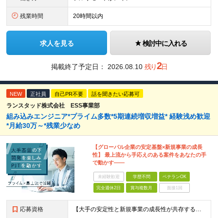
残業時間
20時間以内
求人を見る
検討中に入れる
2
掲載終了予定日：
2026.08.10
残り
日
NEW
正社員
自己PR不要
話を聞きたい応募可
ランスタッド株式会社 ESS事業部
組み込みエンジニア*プライム多数*5期連続増収増益* 経験浅め歓迎
*月給30万～*残業少なめ
【グローバル企業の安定基盤×新規事業の成長
性】 最上流から手応えのある案件をあなたの手
で動かす――
未経験歓迎
学歴不問
ベテランOK
完全週休2日
賞与複数月
面接1回
応募資格
【大手の安定性と新規事業の成長性が共存する場所で活躍しませんか？】 ・制御・組み込み領域での設計や開発実務経験 ★「今より上流の仕事にチャレンジしたい」という方も、 「管理＜モノづくり」を続けたいとい