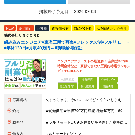
掲載終了予定日：
2026.09.03
NEW
終了間近
正社員
面接情報有
自己PR不要
話を聞きたい応募可
株式会社ＵＮＣＯＲＤ
組み込みエンジニア#東海三県で募集#フレックス制#フルリモート
#年休130日#月収40万円～#前職給与保証
エンジニアファーストの最適解！ 企業型DCや8
時間全休など、真似できない圧倒的待遇ランキン
グ！▼CHECK▼
未経験歓迎
学歴不問
ベテランOK
完全週休2日
賞与複数月
面接1回
応募資格
＼ぶっちゃけ、今のスキルでどのくらいもらえる？といった相談にも乗ります！／ ◎学歴不問 ◎C言語の読み書きができる方 ≪こんな方も歓迎します≫ ・新しい技術に挑戦したい方 ・将来のキャリアや給与につ
給与
★前給保証★年収700万円可能 月給40万円～60万円＋各種手当＋残業代全額支給 ＼代表が単価も還元も徹底交渉！／ 代表が直接取引先と交渉し、単価を強気に提示。 そこで得た利益は、しっかりメンバー
勤務地
★フルリモートOK ★お住まいを考慮した案件にアサインします ★転勤なし＆U/Iターン歓迎 【本社】愛知県名古屋市中村区名駅4丁目8-26 エニシオ名駅16F ┗関東・関西・愛知・九州のプロジェクト
働き方
フルリモートがメイン