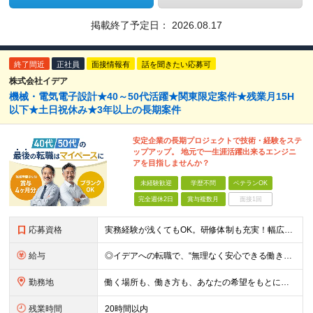
掲載終了予定日：
2026.08.17
終了間近
正社員
面接情報有
話を聞きたい応募可
株式会社イデア
機械・電気電子設計★40～50代活躍★関東限定案件★残業月15H
以下★土日祝休み★3年以上の長期案件
安定企業の長期プロジェクトで技術・経験をステ
ップアップ。 地元で一生涯活躍出来るエンジニ
アを目指しませんか？
未経験歓迎
学歴不問
ベテランOK
完全週休2日
賞与複数月
面接1回
応募資格
実務経験が浅くてもOK。研修体制も充実！幅広いプロジェクトで ■学歴不問 ■以前、エンジニアとして就業経験のある方歓迎！ ＼1つでも当てはまれば、大歓迎！／ ◇設計業務経験（機械・制御など分野不問
給与
◎イデアへの転職で、“無理なく安心できる働き方”を。 月給35万円〜＋賞与年2回（前年度実績4ヶ月分） ★経験・スキル・年齢をしっかり考慮し決定します ★時間外手当は全額支給 ★試用期間6ヵ月（雇用
勤務地
働く場所も、働き方も、あなたの希望をもとに決めていきます。 本社のある静岡を中心に、関東・東海エリアで多彩なプロジェクトを展開中。 在宅・出社・リモート併用など、ライフスタイルに合わせて選べます。
残業時間
20時間以内