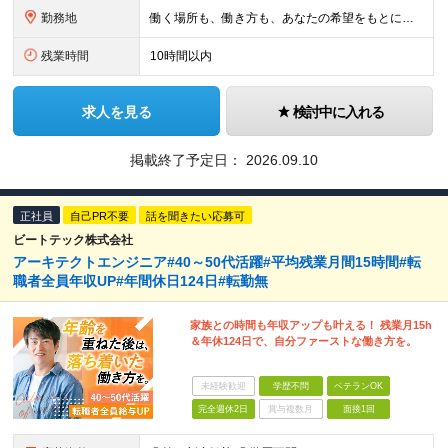
勤務地
働く場所も、働き方も、あなたの希望をもとに決めていきます。 本社のある静岡を中心に、関東・東海エリアで多彩なプロジェクトを展開中。 在宅・出社・リモート併用など、ライフスタイルに合わせて選べます。
残業時間
10時間以内
求人を見る
検討中に入れる
掲載終了予定日：
2026.09.10
正社員
自己PR不要
話を聞きたい応募可
ビートテック株式会社
アーキテクトエンジニア#40～50代活躍#平均残業月間15時間#転
職者全員年収UP#年間休日124日#転勤無
家族との時間も年収アップも叶える！ 残業月15h
＆年休124日で、自分ファーストな働き方を。
未経験歓迎
学歴不問
ベテランOK
完全週休2日
賞与複数月
面接1回