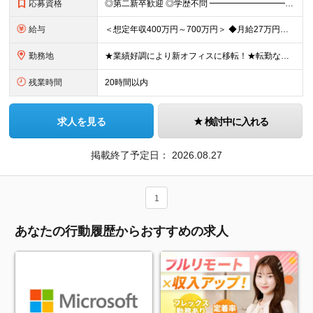
応募資格
◎第二新卒歓迎 ◎学歴不問 ━━━━━━━━━━━━━━━━ ■何らかの開発経験をお持ちの方 ━━━━━━━━━━━━━━━━ ＜歓迎要素＞ ＊RTOSやLinux開発経験 ＊車載機器開発経験（上流
給与
＜想定年収400万円～700万円＞ ◆月給27万円～48万円＋各種手当（交通費全額支給／役職手当／在宅手当など） ※これまでの経験やスキルを考慮のうえ、当社規定に沿って決定します。 ※6ヶ月間の試用期
勤務地
★業績好調により新オフィスに移転！★転勤なし★希望を考慮した上で勤務地を決定します！ 関東（東京都、神奈川県）または大阪、福岡のプロジェクト先での勤務となります。 ＜東京本社＞ 東京都品川区大崎4
残業時間
20時間以内
求人を見る
検討中に入れる
掲載終了予定日：
2026.08.27
1
あなたの行動履歴からおすすめの求人