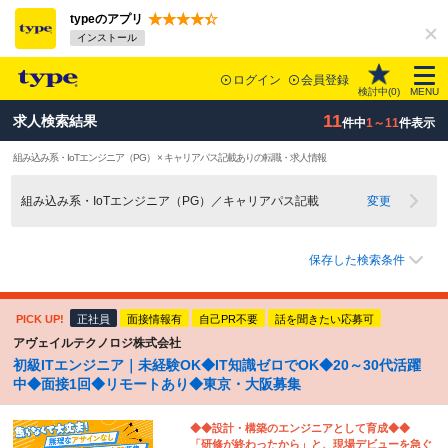
typeのアプリ
インストール
ログイン
会員登録
検討中(
0
)
MENU
11
求人検索結果
件中
1～11
件表示
組み込み系・IoTエンジニア（PG） × キャリアパス記載ありの転職・求人情報
組み込み系・IoTエンジニア（PG）／キャリアパス記載
変更
保存した検索条件
PICK UP!
正社員
面接情報有
自己PR不要
話を聞きたい応募可
アヴェイルテクノロジ株式会社
初級ITエンジニア｜未経験OK◆IT知識ゼロでOK◆20～30代活躍
中◆面接1回◆リモートあり◆東京・大阪募集
◆◆設計・構築のエンジニアとして育成◆◆
「研修が終わったから」と、現場デビューを急ぐ