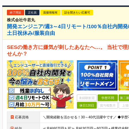
終了間近
正社員
面接情報有
話を聞きたい応募可
株式会社牛若丸
開発エンジニア/週3～4日リモート/100％自社内開発/
土日祝休み/服装自由
SESの働き方に嫌気が刺したあなたへ…。 当社で
せんか？
未経験歓迎
学歴不問
第二新
休日120日
賞与複数月
上場
応募資格
給与