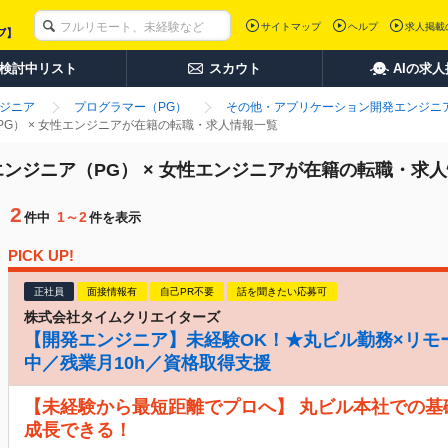
サイトマップ
ヘルプ
求人掲載
検討中リスト
スカウト
AIの求
ンジニア
プログラマー（PG）
その他・アプリケーション開発エンジニ
G） × 女性エンジニアが在籍の転職・求人情報一覧
ンジニア（PG） × 女性エンジニアが在籍の転職・求
2
1～2
件中
件を表示
PICK UP!
正社員
面接情報有
自己PR不要
話を聞きたい応募可
株式会社タイムクリエイターズ
【開発エンジニア】未経験OK！★丸ビル勤務×リモ
中／残業月10h／資格取得支援
【未経験から最短距離でプロへ】 丸ビル本社での基
成長できる！