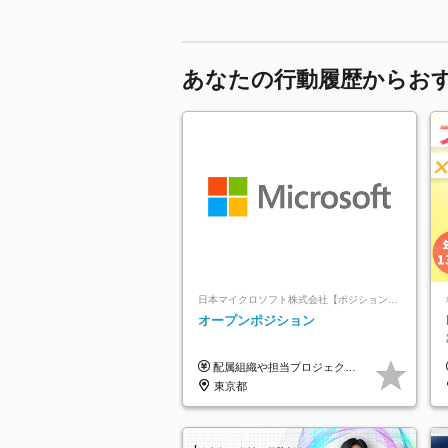
あなたの行動履歴からお
日本マイクロソフト株式会社【ポジションマッチ登録】
オープンポジション
配属組織や担当プロジェクトにより異なります。 ▼参考情報 ----------------------- 年俸650万～（1/12を月々支給） ※経験、能力を考慮の上、当社規定により優遇いたします。 ※時間外、休日出勤、深夜手当に対する賃金も基本年俸に含みます。
東京都