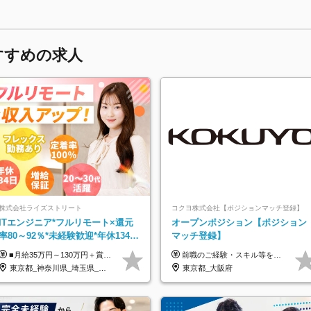
すすめの求人
株式会社ライズストリート
コクヨ株式会社【ポジションマッチ登録】
ITエンジニア*フルリモート×還元
オープンポジション【ポジション
率80～92％*未経験歓迎*年休134日
マッチ登録】
*月給35万～*定着率100%
■月給35万円～130万円＋賞与年2回＋各種手当 ※システムエンジニアの経験をお持ちの方は月給41万円以上＋賞与年2回（108万円～）＋手当 ■単価（年収）アップのチャンスは最大年12回 ※残業代は1分単位で100％全額支給。サービス残業などは一切ありません ※試用期間6ヵ月（試用期間中の待遇・給与に差はありません）
前職のご経験・スキル等を考慮して決定します。
東京都_神奈川県_埼玉県_千葉県_大阪府_愛知県_北海道_青森県_岩手県_宮城県_秋田県_山形県_福島県_茨城県_栃木県_群馬県_新潟県_山梨県_長野県_富山県_石川県_福井県_静岡県_岐阜県_三重県_兵庫県_京都府_滋賀県_奈良県_和歌山県_広島県_岡山県_鳥取県_島根県_山口県_徳島県_香川県_愛媛県_高知県_福岡県_熊本県_佐賀県_長崎県_大分県_宮崎県_鹿児島県_沖縄県
東京都_大阪府