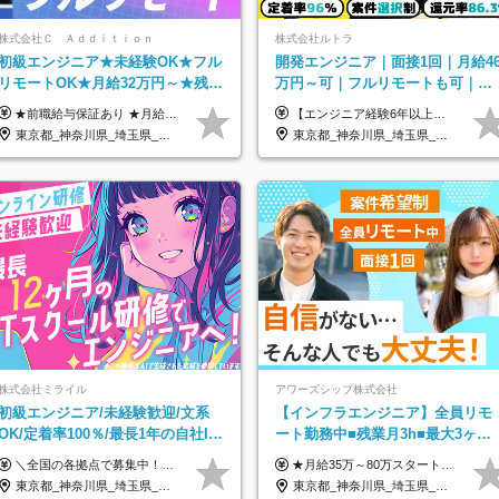
株式会社Ｃ Ａｄｄｉｔｉｏｎ
株式会社ルトラ
初級エンジニア★未経験OK★フル
開発エンジニア｜面接1回｜月給4
リモートOK★月給32万円～★残業
万円～可｜フルリモートも可｜案
月10h＆年休120日以上★副業可
件選択制｜定着率96％以上｜副業
★前職給与保証あり ★月給32万円以上＋インセンティブあり 月給32万円以上＋インセンティブ＋各種手当 ※上記には固定残業代（月30時間・44,400円～）を含みます ※超過分は別途支給します ※試用期間はございません ★＼成果＝あなたの収入／★ 【1】案件単価ー8万円＝あなたの給与 参画したプロジェクトの案件単価から 一律8万円引いた金額があなたの給与です！ （月給例） ■1人称での構築・小規模な詳細設計 案件単価55万円ー8万円＝月給47万円（還元率85.5%） ■大型案件の設計・構築やプロジェクト管理 案件単価90万円ー8万円＝月給82万円（還元率91.1%） ‥‥‥‥‥‥‥‥‥‥‥‥‥‥‥‥‥‥ 【2】月給の他にも豊富なインセンティブあり 全員が月3～13万円のインセンティブをゲットしています！ ≪インセンティブ制度≫ 稼働している現場で増員・交代が発生し、 当社の人員を配属が決定した際に支給。 ◇C Addition正社員が参画 ：実粗利の10%／毎月 ◇協力会社所属の社員が参画：実粗利の30%／毎月 ≪リファラル制度≫ あなたの知り合いが当社のメンバーになった際に、 毎月1人あたり2万円支給します◎ ‥‥‥‥‥‥‥‥‥‥‥‥‥‥‥‥‥‥
【エンジニア経験6年以上の方】 月給46万円～100万円（固定残業代含む） ※上記月給には月30時間分の固定残業代（月8万7,400円～月19万円）を含む。超過分は全額支給。 【エンジニア経験4年以上の方】 月給42万円～100万円（固定残業代含む） ※上記月給には月30時間分の固定残業代（月7万9,800円～月19万円）を含む。超過分は全額支給。 【エンジニア経験4年未満の方】 月給38万円～100万円（固定残業代含む） ※上記月給には月30時間分の固定残業代（月7万2,200円～月19万円）を含む。超過分は全額支給。 ※経験、スキル、前職給与などを踏まえて決定。 ◆ルトラの給与制度のポイント！◆ ・社員の95%が入社時に年収UP！最高で300万円UPの実績も ・平均還元率86.3%（交通費・住宅手当・会社負担分の社保も含む） ・人柄やポテンシャルを評価し、スキル以上の希望年収を提示することも ・退職金制度やリファラル手当（平均50万円）あり
OK｜住宅手当
東京都_神奈川県_埼玉県_千葉県_大阪府_愛知県_北海道_青森県_岩手県_宮城県_秋田県_山形県_福島県_茨城県_栃木県_群馬県_新潟県_山梨県_長野県_富山県_石川県_福井県_静岡県_岐阜県_三重県_兵庫県_京都府_滋賀県_奈良県_和歌山県_広島県_岡山県_鳥取県_島根県_山口県_徳島県_香川県_愛媛県_高知県_福岡県_熊本県_佐賀県_長崎県_大分県_宮崎県_鹿児島県_沖縄県
東京都_神奈川県_埼玉県_千葉県_大阪府_愛知県_北海道_青森県_岩手県_宮城県_秋田県_山形県_福島県_茨城県_栃木県_群馬県_新潟県_山梨県_長野県_富山県_石川県_福井県_静岡県_岐阜県_三重県_兵庫県_京都府_滋賀県_奈良県_和歌山県_広島県_岡山県_鳥取県_島根県_山口県_徳島県_香川県_愛媛県_高知県_福岡県_熊本県_佐賀県_長崎県_大分県_宮崎県_鹿児島県_沖縄県
株式会社ミライル
アワーズシップ株式会社
初級エンジニア/未経験歓迎/文系
【インフラエンジニア】全員リモ
OK/定着率100％/最長1年の自社IT
ート勤務中■残業月3h■最大3ヶ月
スクール研修あり/年休130日
の連休あり■年休126日■20～30代
＼全国の各拠点で募集中！／ 給与は以下の通り、勤務地により異なります。 札幌：月給23万円～27万円 仙台：月給22万円～26万円 新潟：月給22万円～26万円 東京：月給26万円～30万円 大阪：月給24万円～29万円 福岡：月給23.5万円～27万円 沖縄：月給21万円～26万円 ◎給与は知識や経験を考慮して決定します。 ◎残業は別途全額支給します。 ◎試用期間12カ月あり（給与は以下の通りです。その他条件に変更はありません） （試用期間の給与） 札幌：月給18.6万円～ 仙台：月給19万円～ 新潟：月給18万円～ 東京：月給22万円～ 大阪：月給20.8万円～ 福岡：月給19万円～ 沖縄：月給18万円～
★月給35万～80万スタートも可 【未経験の方】 ■月給26万～80万＋賞与年2回（年2ヶ月分） 【何かしらのインフラエンジニア経験をお持ちの方】 ■月給35万～80万＋賞与年2回（年2ヶ月分） ※スキル・経験などを考慮し決定します ※試用期間6ヶ月あり。期間中は契約社員となります。その他の待遇に差異はありません（試用期間終了後、昇給の可能性あり） ※上記金額には固定残業代（月30時間分／4万9600円～15万2600円）を含みます。超過分は別途支給いたします。 ＼頑張りはインセンティブで還元！／ クライアントに貢献度を評価され、当社のエンジニアが追加で案件に参画することになるなど、会社にとって利益になる行動はしっかり評価します。 会社の成長に貢献できていることを実感でき、「もっと頑張ろう」と思える体制づくりを整えています！
活躍中！
東京都_神奈川県_埼玉県_千葉県_大阪府_愛知県_北海道_青森県_岩手県_宮城県_秋田県_山形県_福島県_茨城県_栃木県_群馬県_新潟県_山梨県_長野県_富山県_石川県_福井県_静岡県_岐阜県_三重県_兵庫県_京都府_滋賀県_奈良県_和歌山県_広島県_岡山県_鳥取県_島根県_山口県_徳島県_香川県_愛媛県_高知県_福岡県_熊本県_佐賀県_長崎県_大分県_宮崎県_鹿児島県_沖縄県
東京都_神奈川県_埼玉県_千葉県_大阪府