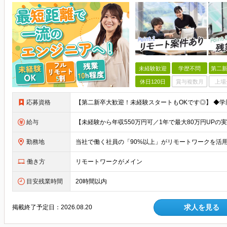
未経験歓迎
学歴不問
第二新
休日120日
賞与複数月
上場
応募資格
給与
勤務地
働き方
リモートワークがメイン
目安残業時間
20時間以内
求人を見る
掲載終了予定日：
2026.08.20