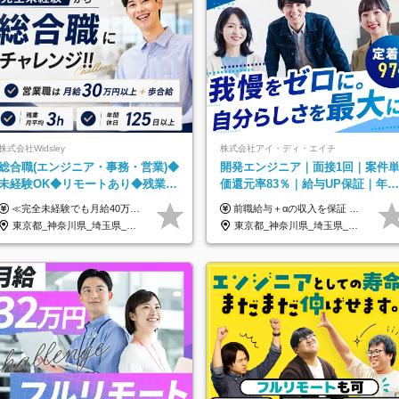
株式会社Widsley
株式会社アイ・ディ・エイチ
総合職(エンジニア・事務・営業)◆
開発エンジニア｜面接1回｜案件
未経験OK◆リモートあり◆残業月
価還元率83％｜給与UP保証｜年休
3h◆服装髪型自由
140日｜在宅利用率9割｜独立支
≪完全未経験でも月給40万円以上も可能です！≫ -------------- 【1】ITエンジニア 月給26万円～50万円＋プロジェクト手当＋資格手当 【2】IT事務、営業事務 月給26万円～50万円＋プロジェクト手当＋資格手当 ≪【1】【2】共通≫ ★上記給与には固定残業代20時間分(月3万719円～)を含みます。残業が超過した場合は、追加支給します(残業は月平均3時間とほぼ発生しません。残業がなくても、固定残業代は支給されます) ★試用期間6ヵ月あり（期間中は月給23万1000円～。固定残業代20時間分3万719円～を含む／超過分は別途支給） -------------- 【3】SES営業、SaaS営業 月給30万円以上＋インセンティブ＋各種手当 ★上記給与には固定残業代45時間分(月7万6967円～)を含みます。残業が超過した場合は、追加支給します(残業は月平均3時間とほぼ発生しません。残業がなくても、固定残業代は支給されます) ★試用期間6ヵ月あり(期間中も給与や福利厚生は同じです)
前職給与＋αの収入を保証 月給42万円～120万円＋各種手当＋賞与 給与基準が明確かつ高還元です。 一人ひとりが安定した環境のもと、長く活躍できる職場を目指しています。 ※平均年収650万円 ・還元率83％ ・各種手当について 職能手当／職務手当／資格手当／営業手当 など ※前職での経験・能力、給与などを考慮の上、当社規定により優遇いたします ※試用期間あり（3ヶ月／期間中の条件に変動はありません） ※上記金額には固定残業代（78,948円～225,564円/月30時間分）を含みます 超過分は別途全額支給いたします ・年収UPを保証 過去には転職時に〈年収200万円UP〉したエンジニアも在籍しています。入社時だけでなく、入社後も安心の給与水準で働ける環境です。キャリアや技術力が正当に評価されていないと感じていたら、一度面接でお話ししましょう！ 当社では管理職の人数は最低限にし、無駄な管理をしません。その費用削減分を社員の給与に還元しています！
援・副業制度
東京都_神奈川県_埼玉県_千葉県_大阪府_愛知県_北海道_青森県_岩手県_宮城県_秋田県_山形県_福島県_茨城県_栃木県_群馬県_新潟県_山梨県_長野県_富山県_石川県_福井県_静岡県_岐阜県_三重県_兵庫県_京都府_滋賀県_奈良県_和歌山県_広島県_岡山県_鳥取県_島根県_山口県_徳島県_香川県_愛媛県_高知県_福岡県_熊本県_佐賀県_長崎県_大分県_宮崎県_鹿児島県_沖縄県
東京都_神奈川県_埼玉県_千葉県_大阪府_愛知県_北海道_青森県_岩手県_宮城県_秋田県_山形県_福島県_茨城県_栃木県_群馬県_新潟県_山梨県_長野県_富山県_石川県_福井県_静岡県_岐阜県_三重県_兵庫県_京都府_滋賀県_奈良県_和歌山県_広島県_岡山県_鳥取県_島根県_山口県_徳島県_香川県_愛媛県_高知県_福岡県_熊本県_佐賀県_長崎県_大分県_宮崎県_鹿児島県_沖縄県