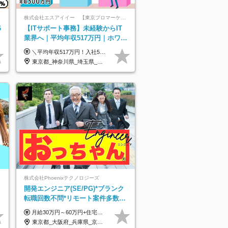
株式会社エスアイイー 【東京プロマーケット上場】
6
【ITサポート事務】未経験からIT
業界へ｜平均年収517万円｜ホワイ
ト企業認定｜年休134日｜リモート
＼平均年収517万円！入社5年目まで毎年必ず昇給／ ■賞与年3回 ■年収800万円以上も可 ■入社3年以上の平均年収469.2万円 月給23万2000円以上＋賞与年3回＋各種手当 ☆入社5年目まで最大1万5000円の定期昇給を確約 ┃各種手当充実 ・規定の資格を取得すれば、2000円～5万円を毎月支給（2万4000円～60万円／年） ・研修中に取得した取得率95％の資格でも研修後の給料UP ※月給は年齢・経験・能力を考慮して、優遇いたします ※上記月給金額は固定残業代（20時間/3万1300円円以上）を含み、超過分は別途支給いたします ※試用期間（6ヶ月）は月給に変動はありますが、その他待遇に差異はありません ├入社後1ヶ月～3ヶ月間は、月給20万1900円となります └上記金額は固定残業代（10時間／1万6000円）を含み、超過分は別途支給いたします
OK
東京都_神奈川県_埼玉県_千葉県_大阪府_愛知県_北海道_青森県_岩手県_宮城県_秋田県_山形県_福島県_茨城県_栃木県_群馬県_新潟県_山梨県_長野県_富山県_石川県_福井県_静岡県_岐阜県_三重県_兵庫県_京都府_滋賀県_奈良県_和歌山県_広島県_岡山県_鳥取県_島根県_山口県_徳島県_香川県_愛媛県_高知県_福岡県_熊本県_佐賀県_長崎県_大分県_宮崎県_鹿児島県_沖縄県
株式会社Phoenixテクノロジーズ
開発エンジニア(SE/PG)*ブランク
転職回数不問*リモート案件多数*
残業ほぼ0*通院のための半休制度
月給30万円～60万円+住宅手当+職能手当+役職手当+決算賞与+報奨金 ※経験・能力を考慮し、優遇します ※給与には20時間分のみなし時間外手当(3万7000円以上)を含みます(超過時間分は別途追加支給) ※試用期間3～6ヵ月あり(その間の給与、待遇に差異なし) ※場合によって契約社員での採用の可能性あり(面接時に応相談)
あり
東京都_大阪府_兵庫県_京都府_福岡県