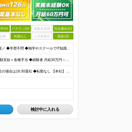
卒OK
ベテランOK
複数名採用
完全週休2日
企業
転勤なし
土日面接可
面接1回
＼実務未経験OK！テストや運用保守のご経験のみも歓迎／ ◆学歴不問 ◆独学やスクールでIT知識を身につけた方 ┗実務未経験OK！エンジニアデビューをしっかり支えます◎ ≪こんな方にピッタリ≫ ◇腰
≪月給60万円も可≫ ◆未経験 月給25万円～＋残業代全額支給＋各種手当 ◆経験者 月給30万円～60万円＋残業代全額支給＋各種手当 ※前職の給与・経験・能力などを考慮の上、当社規定により優遇し
◆週3～4日リモート勤務！フルリモートも相談可 ◆出社の場合は16:30退社 ◆転勤なし 【本社】 東京都港区新橋3-5-1 サンパウロビル2F (変更の範囲)上記を除く当社関連勤務地
検討中に入れる