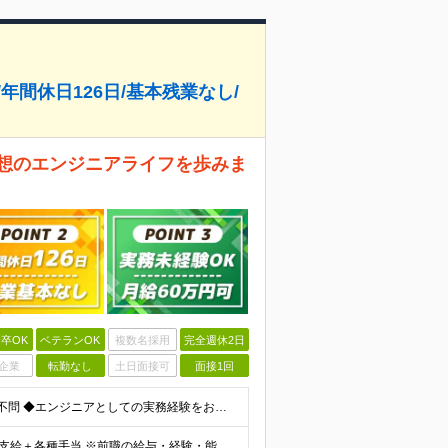
年間休日126日/基本残業なし/
理想のエンジニアライフを歩みま
卒OK
ベテランOK
複数名採用
完全週休2日
企業
転勤なし
土日面接可
面接1回
＼開発経験を活かせる！30～40代活躍中です／ ◆学歴不問 ◆エンジニアとしての実務経験をお持ちの方 ┗年収・フェーズ・言語等不問です◎ ≪こんな方にピッタリ≫ ◇様々な技術・フェーズに携わりたい
≪月給60万円も可≫ 月給30万円～60万円＋残業代全額支給＋各種手当 ※前職の給与・経験・能力などを考慮の上、当社規定により優遇します ※残業代全額支給 ※試用期間3カ月（給与、待遇に差異はあり