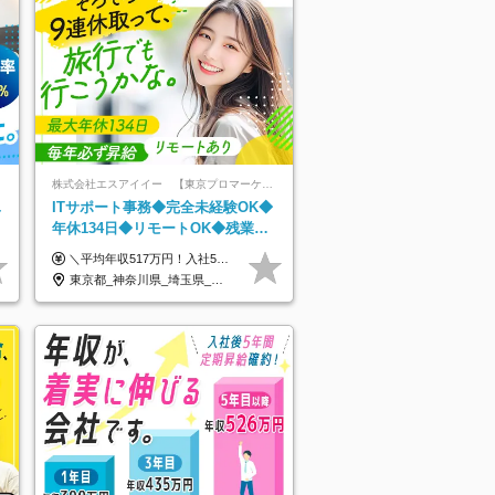
株式会社エスアイイー 【東京プロマーケット上場】
単
ITサポート事務◆完全未経験OK◆
年休134日◆リモートOK◆残業月
7h以下◆賞与年3回◆5年目まで必
＼平均年収517万円！入社5年目まで毎年必ず昇給／ ■賞与年3回 ■年収800万円以上も可 ■入社3年以上の平均年収469.2万円 月給23万2000円以上＋賞与年3回＋各種手当 ☆入社5年目まで最大1万5000円の定期昇給を確約 ┃各種手当充実 ・規定の資格を取得すれば、2000円～5万円を毎月支給（2万4000円～60万円／年） ・研修中に取得した取得率95％の資格でも研修後の給料UP ※月給は年齢・経験・能力を考慮して、優遇いたします ※上記月給金額は固定残業代（20時間/3万1300円円以上）を含み、超過分は別途支給いたします ※試用期間（6ヶ月）は月給に変動はありますが、その他待遇に差異はありません ├入社後1ヶ月～3ヶ月間は、月給20万1900円となります └上記金額は固定残業代（10時間／1万6000円）を含み、超過分は別途支給いたします
ず昇給
東京都_神奈川県_埼玉県_千葉県_大阪府_愛知県_北海道_青森県_岩手県_宮城県_秋田県_山形県_福島県_茨城県_栃木県_群馬県_新潟県_山梨県_長野県_富山県_石川県_福井県_静岡県_岐阜県_三重県_兵庫県_京都府_滋賀県_奈良県_和歌山県_広島県_岡山県_鳥取県_島根県_山口県_徳島県_香川県_愛媛県_高知県_福岡県_熊本県_佐賀県_長崎県_大分県_宮崎県_鹿児島県_沖縄県