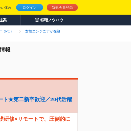
ログイン
新規会員登録
のご案内
人提案
転職ノウハウ
ア（PG）
女性エンジニアが在籍
人情報
ート★第二新卒歓迎／20代活躍
礎研修×リモートで、圧倒的に