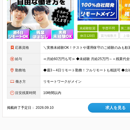
未経験歓迎
学歴不問
第二新
休日120日
賞与複数月
上場
応募資格
給与
勤務地
働き方
リモートワークがメイン
目安残業時間
10時間以内
求人を見る
掲載終了予定日：
2026.09.10