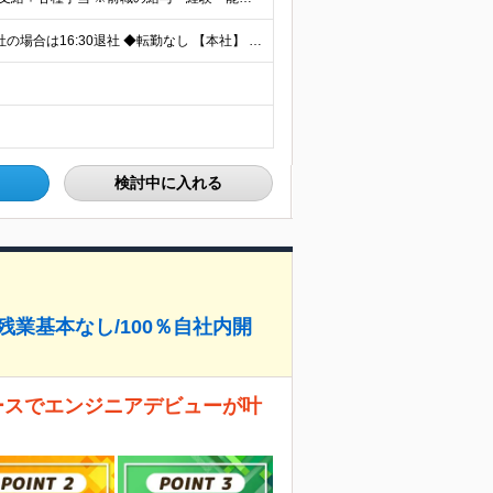
◆週3～4日リモート勤務！フルリモートも相談可 ◆出社の場合は16:30退社 ◆転勤なし 【本社】 東京都港区新橋3-5-1 サンパウロビル2F (変更の範囲)上記を除く当社関連勤務地
検討中に入れる
残業基本なし/100％自社内開
ースでエンジニアデビューが叶