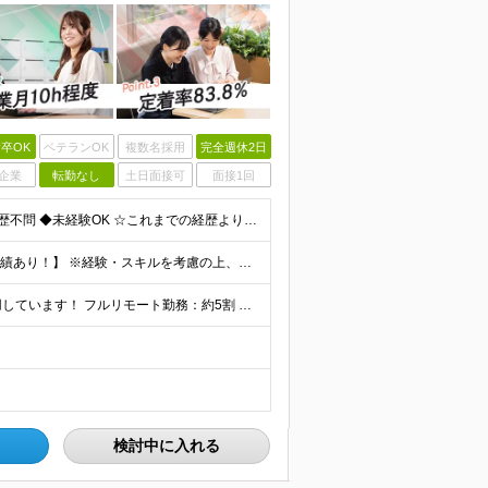
卒OK
ベテランOK
複数名採用
完全週休2日
企業
転勤なし
土日面接可
面接1回
【第二新卒大歓迎！未経験スタートもOKです◎】 ◆学歴不問 ◆未経験OK ☆これまでの経歴よりも「これから」を重視します！ ☆文系・理系、前職の雇用形態は一切問いません！ ＼先輩たちの前職もさまざ
【未経験から年収550万円可／1年で最大80万円UPの実績あり！】 ※経験・スキルを考慮の上、決定いたします。 【月給】27万円〜29万円 ※上記には固定残業代（月25時間分／4万5,000円〜4万
当社で働く社員の「90%以上」がリモートワークを活用しています！ フルリモート勤務：約5割 ハイブリッド勤務（リモート＋出社）：約4割 【本社】東京都千代田区丸の内2-4-1 丸の内ビルディング12
検討中に入れる