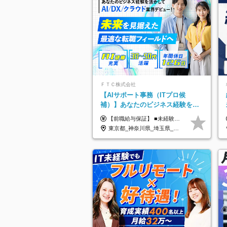
ＦＴＣ株式会社
【AIサポート事務（ITプロ候
補）】あなたのビジネス経験をAI
業界で活かす◆IT未経験OK◆目指
【前職給与保証】 ■未経験者： 月給30万円～35万円 ■ローキャリア（経験目安1年程度）： 月給35万円～40万円 ■経験者（経験目安3年以上）： 月給40万円～60万円 ■即戦力（経験目安5年以上）： 月給45万円～80万円 ※上記金額には固定残業代30時間分 【未経験者5万5000円～7万3000円、 ローキャリア6万4000円～7万3000円、 経験者5万8000円～10万9000円、 即戦力8万2000円～14万5000円】を含みます。 ※30時間を超える場合は追加で全額支給します。 ※経験・能力・前職給与などを総合的に評価したうえでご納得いただけるよう個別決定。 未経験者の場合、前職給与とポテンシャルを査定のうえ決定いたします。 ※日本国内でのIT業界経験、または同等の実務経験と能力に応じて決定します。 ※前職給与は日本円かつ、日本国内での実績に基づき評価します。 【納得の評価システム】 ★クォーター毎に査定する評価制度導入！ 明確な評価基準で翌年度年収を上げましょう！ ★評価対象期間に在籍中のほとんどの社員が昇給し 年収アップを実現しています！ ★様々なインセンティブ制度を用意し多角的に正当評価しています！ ※試用期間6カ月（期間中の待遇等に差異なし）
せるコンサル
東京都_神奈川県_埼玉県_千葉県