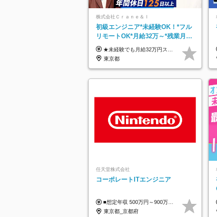
株式会社Ｃｒａｎｅ＆Ｉ
初級エンジニア*未経験OK！*フル
リモートOK*月給32万～*残業月
9.8h*1ヶ月の研修*資格取得率
★未経験でも月給32万円スタート★ 月収32万円～35万円＋各種手当（資格手当だけで毎月15万の上乗せ実績あり！） ★資格手当豊富！1資格につき最大3万円支給 ★功績手当の導入で、毎月のお給与に上乗せで最大10万円支給している社員も！ ★1回の昇級で年収数十万UPも可 ★ゆくゆくは年収1000万以上も目指せる 年俸384万円～1,162万8,000円（12分割） ※経験・スキルを考慮の上決定します ※上記金額には固定残業代（月30h分・60,800円～66,500円）を含みます ※超過分は別途全額支給します ※試用期間2ヶ月間あり（その他待遇に差異はありません）
100％
東京都
任天堂株式会社
コーポレートITエンジニア
■想定年収 500万円～900万円 月給制 月給278,000円～ ※残業が発生した場合、残業代を別途全額支給します ※試用期間2ヶ月あり(待遇や給与に差異はありません)
東京都_京都府