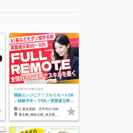
FLARETECH株式会社
開発エンジニア｜フルリモートOK
／経験半年～でOK／実質還元率80
～90%／前給保証／AI系など最先
☑︎ 直近実績、月平均17,000円の昇給 ☑︎ 前職給与100%保証 ☑︎ 実質還元率80～90% ☑︎ 待機時も給与は満額支給 月給35万円～70万円＋交通費など各種手当 ※想定年収：4,200,000円～10,560,000円 ※経験・能力等を考慮の上で決定します。 ※上記金額には、みなし残業手当（50時間分・104,000円～212,000円）を含みます。超過分は別途追加支給します。 ┗残業時間は月平均10時間、多い時でも20時間程度と安定しております ★単価連動型の給与体系ではないため、万が一待機になってもその間の給与は満額支給しています。 ＜1年間の昇給事例をご紹介！＞ ・20代/フロントエンドエンジニア：月給274,000円→月給362,000円（＋88,000円/月） ・20代/iOSエンジニア：月給237,000円→月給287,000円（＋50,000円/月） ・20代/Androidエンジニア：月給316,000円→月給374,000円（＋58,000円/月） ・30代/Javaエンジニア（上流）：月給340,000円→月給418,000円（＋78,000円/月） ・30代/PMO：月給340,000円→月給418,000円（＋78,000円/月）
端案件多数
東京都_神奈川県_埼玉県_千葉県_大阪府_愛知県_北海道_青森県_岩手県_宮城県_秋田県_山形県_福島県_茨城県_栃木県_群馬県_新潟県_山梨県_長野県_富山県_石川県_福井県_静岡県_岐阜県_三重県_兵庫県_京都府_滋賀県_奈良県_和歌山県_広島県_岡山県_鳥取県_島根県_山口県_徳島県_香川県_愛媛県_高知県_福岡県_熊本県_佐賀県_長崎県_大分県_宮崎県_鹿児島県_沖縄県