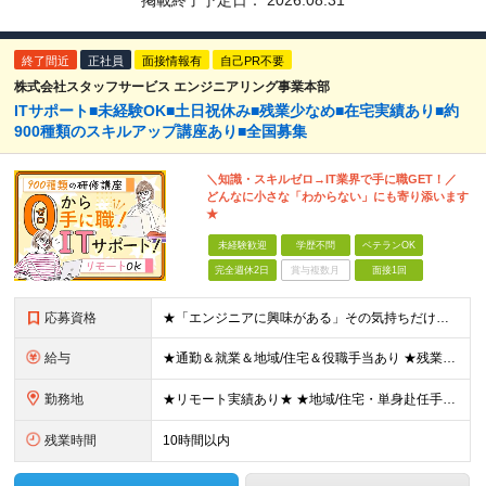
掲載終了予定日：
2026.08.31
終了間近
正社員
面接情報有
自己PR不要
株式会社スタッフサービス エンジニアリング事業本部
ITサポート■未経験OK■土日祝休み■残業少なめ■在宅実績あり■約
900種類のスキルアップ講座あり■全国募集
＼知識・スキルゼロ→IT業界で手に職GET！／
どんなに小さな「わからない」にも寄り添います
★
未経験歓迎
学歴不問
ベテランOK
完全週休2日
賞与複数月
面接1回
応募資格
★「エンジニアに興味がある」その気持ちだけでOK！ ■学歴不問 ■IT知識・実務経験は一切不問！未経験・第二新卒大歓迎 ★ITサポート・IT事務やエンジニアの経験をお持ちの方は優遇します！ 地方在住
給与
★通勤＆就業＆地域/住宅＆役職手当あり ★残業代は全額支給 ★選べる給与制度あり！ ■東京・神奈川・千葉・埼玉勤務の場合 月給24.5万円～55万円＋諸手当 （残業代は全額支給） (20,000円の
勤務地
★リモート実績あり★ ★地域/住宅・単身赴任手当などサポートも万全 ★転任費用や寮・社宅制度も完備しています ★勤務地については希望を考慮の上、決定します 『地元で働きたい』『新天地で挑戦したい』と
残業時間
10時間以内