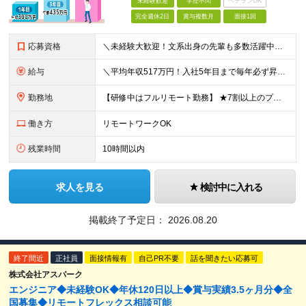
未経験歓迎
学歴不問
ベテランOK
完全週休2日
賞与複数月
面接1回
応募資格
＼未経験大歓迎！文系出身の先輩も多数活躍中／ ◆PCスキルに自信のない方も歓迎 ◆完全未経験OK ◆社会人デビューもOK ◆学歴不問 「働きながら少しずつ専門スキルを身につけたい」という意欲重視の採
給与
＼平均年収517万円！入社5年目まで毎年必ず昇給／ ■賞与年3回 ■年収800万円以上も可 ■入社3年以上の平均年収469.2万円 月給23万2000円以上＋賞与年3回＋各種手当 ☆入社5年目まで最
勤務地
【研修中はフルリモート勤務】 ★7割以上のプロジェクトでリモートワークを導入 ★一都三県のプロジェクト先 ★転居を伴う転勤なし ＜プロジェクト先＞ 東京・神奈川・千葉・埼玉でのプロジェクト先にて勤務
働き方
リモートワークOK
残業時間
10時間以内
求人を見る
検討中に入れる
掲載終了予定日：
2026.08.20
終了間近
正社員
面接情報有
自己PR不要
話を聞きたい応募可
株式会社アスパーク
エンジニア◆未経験OK◆年休120日以上◆賞与実績3.5ヶ月分◆全
国募集◆リモートフレックス相談可能