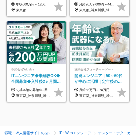
プ正社員◆独自の教育体制
年収600万円～1200万円 ※上記年収は、想定年収です。住居費補助、子手当などの各種手当を含む金額です。 ※経験・能力等を考慮の上、当社規定により決定します。
月給20万9,000円～44万円 ※試用期間6カ月あり（期間中の待遇に変更なし） ※経験・能力・前給を考慮の上、決定いたします ※時間外手当100％支給 ※派遣就業先が変更となる場合には、就業規則、労使協定等に基づき賃金が変更となる可能性があります
◆住宅手当制度あり/s
東京都
東京都_神奈川県_埼玉県_千葉県_大阪府_愛知県_青森県_岩手県_宮城県_秋田県_山形県_福島県_茨城県_栃木県_群馬県_山梨県_長野県_福井県_静岡県_岐阜県_三重県_兵庫県_京都府_滋賀県_奈良県_広島県_岡山県_山口県_香川県_福岡県_熊本県_佐賀県_長崎県_大分県_宮崎県_鹿児島県
株式会社Widsley
株式会社フューチャーゲート
ITエンジニア◆未経験OK◆
開発エンジニア｜50～60代
全国募集◆入社後2ヵ月間は
が中心に活躍｜定年後の給
研修のみ◆フルリモート
与減ナシ｜年収50万円アッ
＼基本給の昇給年2回＆プロジェクト手当による昇給年12回！！／ 【経験者の場合】 月給33万円～70万円＋プロジェクト手当＋資格手当 ★スキルや経験を考慮の上、優遇します ★上記給与には固定残業代20時間分(月4万3883円～)を含みます。残業が超過した場合は、追加支給します(残業は月平均3時間とほぼ発生しません。残業がなくても、固定残業代は支給されます) ★試用期間中も、月給や福利厚生等は同じです ---------- 【未経験者の場合】 月給26万円～50万円＋プロジェクト手当＋資格手当 ★スキルや経験を考慮の上、優遇します ★上記給与には固定残業代20時間分(月3万719円～)を含みます。残業が超過した場合は、追加支給します(残業は月平均3時間とほぼ発生しません。残業がなくても、固定残業代は支給されます) ★試用期間6ヵ月あり ・1ヶ月目～：月給23万円～ ・2ヶ月目～6ヶ月目：月給23万円～＋プロジェクト手当1～3万円 （上記給与にはそれぞれ固定残業代20時間分(月3万719円～)を含み、超過した場合は追加支給します。） ---------- 【プロジェクト手当について】 参画するプロジェクトの単価に応じて毎月の歩合給を支給します 業界内でもトップクラスの高還元です！
月給35万円～70万円（固定残業代30時間分63,869円～を含む）+賞与年1回 ※30時間を超える分は別途支給します ●これまでのご経験・スキル・前職給与をできる限り考慮します ●待機期間も給与を100％支給します ●試用期間中も給与や福利厚生は同じです ≪年収を維持しながら長く働けます！≫ 一般的な企業では55歳や60歳を機に年収が下がりますが、 当社は役職などではなく「スキルや経験」で評価。 エンジニアとして長く働きながら あなたにふさわしい年収を維持できます！
OK◆残業月3h◆服装髪型自
プ実績／昇給率92％（直近3
東京都_神奈川県_埼玉県_千葉県_大阪府_愛知県_北海道_青森県_岩手県_宮城県_秋田県_山形県_福島県_茨城県_栃木県_群馬県_新潟県_山梨県_長野県_富山県_石川県_福井県_静岡県_岐阜県_三重県_兵庫県_京都府_滋賀県_奈良県_和歌山県_広島県_岡山県_鳥取県_島根県_山口県_徳島県_香川県_愛媛県_高知県_福岡県_熊本県_佐賀県_長崎県_大分県_宮崎県_鹿児島県_沖縄県
東京都_神奈川県_埼玉県_千葉県
由
年）
転職・求人情報サイトのtype
IT・Webエンジニア
テスター・テクニカ