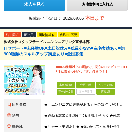
求人を見る
検討中に入れる
本日まで
掲載終了予定日：
2026.08.06
終了間近
正社員
面接情報有
自己PR不要
株式会社スタッフサービス エンジニアリング事業本部
ITサポート■未経験OK■土日祝休み■残業少なめ■在宅実績あり■約
900種類のスキルアップ講座あり■全国募集
■■900種類以上の研修で、安心のITデビュー！■■
“手に職をつけたい”方、必見です！
未経験歓迎
学歴不問
ベテランOK
完全週休2日
賞与複数月
面接1回
応募資格
★「エンジニアに興味がある」その気持ちだけでOK！ ■学歴不問 ■IT知識・実務経験は一切不問！未経験・第二新卒大歓迎 ★ITサポート・IT事務やエンジニアの経験をお持ちの方は優遇します！ 地方在住
給与
★通勤＆就業＆地域/住宅＆役職手当あり ★残業代は全額支給 ★選べる給与制度あり！ ■東京・神奈川・千葉・埼玉勤務の場合 月給24.5万円～55万円＋諸手当 （残業代は全額支給） (20,000円の
勤務地
★リモート実績あり★ ★地域/住宅・単身赴任手当などサポートも万全 ★転任費用や寮・社宅制度も完備しています ★勤務地については希望を考慮の上、決定します 『地元で働きたい』『新天地で挑戦したい』と