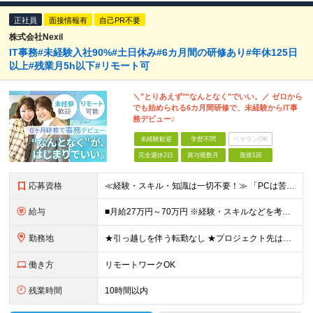
正社員
面接情報有
自己PR不要
株式会社Nexil
IT事務#未経験入社90%#土日休み#6カ月間の研修あり#年休125日
以上#残業月5h以下#リモート可
＼"とりあえず""なんとなく"でいい。／ ゼロから
でも始められる6カ月間研修で、未経験からIT事
務デビュー♪
未経験歓迎
学歴不問
ベテランOK
完全週休2日
賞与複数月
面接1回
応募資格
≪経験・スキル・知識は一切不要！≫ 「PCは苦手」「なんとなくIT」 ――そんな状態からのスタートで大丈夫です。 【応募条件】 ■業界・職種未経験OK ■第二新卒・既卒・フリーターの方も歓迎 ■学歴
給与
■月給27万円～70万円 ※経験・スキルなどを考慮して決定します。 ※上記金額には固定残業代（月15時間相当分／26,300円～73,500円）を含みます。 超過分は別途支給します。 ★最大200万
勤務地
★引っ越しを伴う転勤なし ★プロジェクト先は希望やスキルを考慮して決定 本社もしくは東京23区を中心とした 神奈川・千葉・埼玉の各プロジェクト先の勤務となります。 【東京本社】 東京都渋谷区渋谷2
働き方
リモートワークOK
残業時間
10時間以内