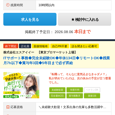
残業時間
10時間以内
求人を見る
検討中に入れる
本日まで
掲載終了予定日：
2026.08.06
終了間近
正社員
面接情報有
自己PR不要
話を聞きたい応募可
株式会社エスアイイー 【東京プロマーケット上場】
ITサポート事務◆完全未経験OK◆年休134日◆リモートOK◆残業
月7h以下◆賞与年3回◆5年目まで必ず昇給
「転職って、そんなに意気込まなきゃダメ？」
私が求めていたのは、次の休みの予定が立つ普通
でした。
未経験歓迎
学歴不問
ベテランOK
完全週休2日
賞与複数月
面接1回
応募資格
＼未経験大歓迎！文系出身の先輩も多数活躍中／ ◆PCスキルに自信のない方も歓迎 ◆完全未経験OK ◆社会人デビューもOK ◆学歴不問 ＊*こんなアナタにオススメです*＊ ◇事務職に興味があるが、給与