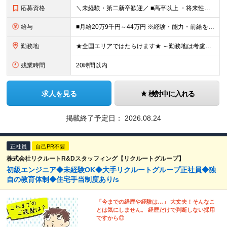
応募資格
＼未経験・第二新卒歓迎／ ■高卒以上 ・将来性がありそうだと思ったから ・正社員としてしっかり稼ぎたい ・手に職つけたくて など志望理由は何でもOK！ 仕事は1からレクチャーしますので、 全くの未経
給与
■月給20万9千円～44万円 ※経験・能力・前給を考慮の上、決定いたします ※時間外手当100％支給 ※派遣就業先が変更となる場合には、就業規則、労使協定等に基づき賃金が変更となる可能性があります
勤務地
★全国エリアではたらけます★ ～勤務地は考慮します～ ■東北エリア／青森・岩手・宮城・秋田・山形・福島 ■関東エリア／東京・埼玉・神奈川・千葉・茨城・栃木・群馬 ■北信越エリア／長野・山梨・福井 ■
残業時間
20時間以内
求人を見る
検討中に入れる
掲載終了予定日：
2026.08.24
正社員
自己PR不要
株式会社リクルートR&Dスタッフィング【リクルートグループ】
初級エンジニア◆未経験OK◆大手リクルートグループ正社員◆独
自の教育体制◆住宅手当制度あり/s
「今までの経歴や経験は…」 大丈夫！そんなこ
とは気にしません。 経歴だけで判断しない採用
ですから◎