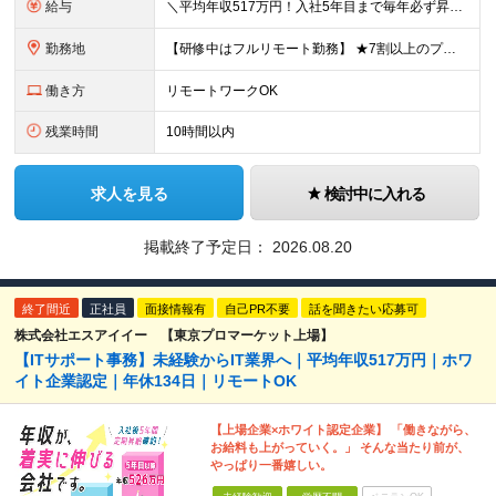
給与
＼平均年収517万円！入社5年目まで毎年必ず昇給／ ■賞与年3回 ■年収800万円以上も可 ■入社3年以上の平均年収469.2万円 月給23万2000円以上＋賞与年3回＋各種手当 ☆入社5年目まで最
勤務地
【研修中はフルリモート勤務】 ★7割以上のプロジェクトでリモートワークを導入 ★一都三県のプロジェクト先 ★転居を伴う転勤なし ＜プロジェクト先＞ 東京・神奈川・千葉・埼玉でのプロジェクト先にて勤務
働き方
リモートワークOK
残業時間
10時間以内
求人を見る
検討中に入れる
掲載終了予定日：
2026.08.20
終了間近
正社員
面接情報有
自己PR不要
話を聞きたい応募可
株式会社エスアイイー 【東京プロマーケット上場】
【ITサポート事務】未経験からIT業界へ｜平均年収517万円｜ホワ
イト企業認定｜年休134日｜リモートOK
【上場企業×ホワイト認定企業】 「働きながら、
お給料も上がっていく。」 そんな当たり前が、
やっぱり一番嬉しい。