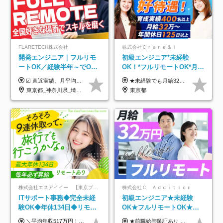
FLARETECH株式会社
株式会社Ｃｒａｎｅ＆Ｉ
開発エンジニア｜フルリモ
初級エンジニア*未経験
ートOK／経験半年～でOK
OK！*フルリモートOK*月給
／実質還元率80～90%／前
32万～*残業月9.8h*1ヶ月の
☑︎ 直近実績、月平均17,000円の昇給 ☑︎ 前職給与100%保証 ☑︎ 実質還元率80～90% ☑︎ 待機時も給与は満額支給 月給35万円～70万円＋交通費など各種手当 ※想定年収：4,200,000円～10,560,000円 ※経験・能力等を考慮の上で決定します。 ※上記金額には、みなし残業手当（50時間分・104,000円～212,000円）を含みます。超過分は別途追加支給します。 ┗残業時間は月平均10時間、多い時でも20時間程度と安定しております ★単価連動型の給与体系ではないため、万が一待機になってもその間の給与は満額支給しています。 ＜1年間の昇給事例をご紹介！＞ ・20代/フロントエンドエンジニア：月給274,000円→月給362,000円（＋88,000円/月） ・20代/iOSエンジニア：月給237,000円→月給287,000円（＋50,000円/月） ・20代/Androidエンジニア：月給316,000円→月給374,000円（＋58,000円/月） ・30代/Javaエンジニア（上流）：月給340,000円→月給418,000円（＋78,000円/月） ・30代/PMO：月給340,000円→月給418,000円（＋78,000円/月）
★未経験でも月給32万円スタート★ 月収32万円～35万円＋各種手当（資格手当だけで毎月15万の上乗せ実績あり！） ★資格手当豊富！1資格につき最大3万円支給 ★功績手当の導入で、毎月のお給与に上乗せで最大10万円支給している社員も！ ★1回の昇級で年収数十万UPも可 ★ゆくゆくは年収1000万以上も目指せる 年俸384万円～1,162万8,000円（12分割） ※経験・スキルを考慮の上決定します ※上記金額には固定残業代（月30h分・60,800円～66,500円）を含みます ※超過分は別途全額支給します ※試用期間2ヶ月間あり（その他待遇に差異はありません）
給保証／AI系など最先端案
研修*資格取得率100％
東京都_神奈川県_埼玉県_千葉県_大阪府_愛知県_北海道_青森県_岩手県_宮城県_秋田県_山形県_福島県_茨城県_栃木県_群馬県_新潟県_山梨県_長野県_富山県_石川県_福井県_静岡県_岐阜県_三重県_兵庫県_京都府_滋賀県_奈良県_和歌山県_広島県_岡山県_鳥取県_島根県_山口県_徳島県_香川県_愛媛県_高知県_福岡県_熊本県_佐賀県_長崎県_大分県_宮崎県_鹿児島県_沖縄県
東京都
件多数
株式会社エスアイイー 【東京プロマーケット上場】
株式会社Ｃ Ａｄｄｉｔｉｏｎ
ITサポート事務◆完全未経
初級エンジニア★未経験
験OK◆年休134日◆リモー
OK★フルリモートOK★月
トOK◆残業月7h以下◆賞与
給32万円～★残業月10h＆
＼平均年収517万円！入社5年目まで毎年必ず昇給／ ■賞与年3回 ■年収800万円以上も可 ■入社3年以上の平均年収469.2万円 月給23万2000円以上＋賞与年3回＋各種手当 ☆入社5年目まで最大1万5000円の定期昇給を確約 ┃各種手当充実 ・規定の資格を取得すれば、2000円～5万円を毎月支給（2万4000円～60万円／年） ・研修中に取得した取得率95％の資格でも研修後の給料UP ※月給は年齢・経験・能力を考慮して、優遇いたします ※上記月給金額は固定残業代（20時間/3万1300円円以上）を含み、超過分は別途支給いたします ※試用期間（6ヶ月）は月給に変動はありますが、その他待遇に差異はありません ├入社後1ヶ月～3ヶ月間は、月給20万1900円となります └上記金額は固定残業代（10時間／1万6000円）を含み、超過分は別途支給いたします
★前職給与保証あり ★月給32万円以上＋インセンティブあり 月給32万円以上＋インセンティブ＋各種手当 ※上記には固定残業代（月30時間・44,400円～）を含みます ※超過分は別途支給します ※試用期間はございません ★＼成果＝あなたの収入／★ 【1】案件単価ー8万円＝あなたの給与 参画したプロジェクトの案件単価から 一律8万円引いた金額があなたの給与です！ （月給例） ■1人称での構築・小規模な詳細設計 案件単価55万円ー8万円＝月給47万円（還元率85.5%） ■大型案件の設計・構築やプロジェクト管理 案件単価90万円ー8万円＝月給82万円（還元率91.1%） ‥‥‥‥‥‥‥‥‥‥‥‥‥‥‥‥‥‥ 【2】月給の他にも豊富なインセンティブあり 全員が月3～13万円のインセンティブをゲットしています！ ≪インセンティブ制度≫ 稼働している現場で増員・交代が発生し、 当社の人員を配属が決定した際に支給。 ◇C Addition正社員が参画 ：実粗利の10%／毎月 ◇協力会社所属の社員が参画：実粗利の30%／毎月 ≪リファラル制度≫ あなたの知り合いが当社のメンバーになった際に、 毎月1人あたり2万円支給します◎ ‥‥‥‥‥‥‥‥‥‥‥‥‥‥‥‥‥‥