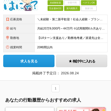
未経験歓迎
学歴不問
ベテランOK
完全週休2日
賞与複数月
面接1回
応募資格
＼未経験・第二新卒歓迎！社会人経験・ブランクなども不問／ ◇ 高卒以上 ・将来性がありそうだと思ったから ・正社員としてしっかり稼ぎたい ・手に職つけたくて など志望理由は何でもOK！ 仕事は1から
給与
月給20万9,000円～44万円 ※試用期間6カ月あり（期間中の待遇に変更なし） ※経験・能力・前給を考慮の上、決定いたします ※時間外手当100％支給 ※派遣就業先が変更となる場合には、就業規則、
勤務地
【U/Iターン支援あり／勤務地考慮／派遣先は全国36都府県】 引越補助、社員寮、住宅手当制度あり。U/Iターンも歓迎です！ ■東北エリア／青森・岩手・宮城・秋田・山形・福島 ■関東エリア／東京・埼玉
残業時間
20時間以内
求人を見る
検討中に入れる
掲載終了予定日：
2026.08.24
1
あなたの行動履歴からおすすめの求人