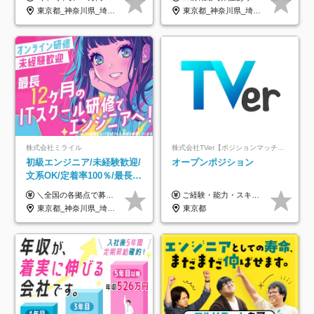
年3回◆5年目まで必ず昇給
年休120日以上★副業可
東京都_神奈川県_埼玉県_千葉県_大阪府_愛知県_北海道_青森県_岩手県_宮城県_秋田県_山形県_福島県_茨城県_栃木県_群馬県_新潟県_山梨県_長野県_富山県_石川県_福井県_静岡県_岐阜県_三重県_兵庫県_京都府_滋賀県_奈良県_和歌山県_広島県_岡山県_鳥取県_島根県_山口県_徳島県_香川県_愛媛県_高知県_福岡県_熊本県_佐賀県_長崎県_大分県_宮崎県_鹿児島県_沖縄県
東京都_神奈川県_埼玉県_千葉県_大阪府_愛知県_北海道_青森県_岩手県_宮城県_秋田県_山形県_福島県_茨城県_栃木県_群馬県_新潟県_山梨県_長野県_富山県_石川県_福井県_静岡県_岐阜県_三重県_兵庫県_京都府_滋賀県_奈良県_和歌山県_広島県_岡山県_鳥取県_島根県_山口県_徳島県_香川県_愛媛県_高知県_福岡県_熊本県_佐賀県_長崎県_大分県_宮崎県_鹿児島県_沖縄県
株式会社ミライル
株式会社TVer【ポジションマッチ登録】
初級エンジニア/未経験歓迎/
オープンポジション
文系OK/定着率100％/最長1
年の自社ITスクール研修あ
＼全国の各拠点で募集中！／ 給与は以下の通り、勤務地により異なります。 札幌：月給23万円～27万円 仙台：月給22万円～26万円 新潟：月給22万円～26万円 東京：月給26万円～30万円 大阪：月給24万円～29万円 福岡：月給23.5万円～27万円 沖縄：月給21万円～26万円 ◎給与は知識や経験を考慮して決定します。 ◎残業は別途全額支給します。 ◎試用期間12カ月あり（給与は以下の通りです。その他条件に変更はありません） （試用期間の給与） 札幌：月給18.6万円～ 仙台：月給19万円～ 新潟：月給18万円～ 東京：月給22万円～ 大阪：月給20.8万円～ 福岡：月給19万円～ 沖縄：月給18万円～
ご経験・能力・スキル等により、当社基準にて優遇・相談のうえ決定いたします。
り/年休130日
東京都_神奈川県_埼玉県_千葉県_大阪府_愛知県_北海道_青森県_岩手県_宮城県_秋田県_山形県_福島県_茨城県_栃木県_群馬県_新潟県_山梨県_長野県_富山県_石川県_福井県_静岡県_岐阜県_三重県_兵庫県_京都府_滋賀県_奈良県_和歌山県_広島県_岡山県_鳥取県_島根県_山口県_徳島県_香川県_愛媛県_高知県_福岡県_熊本県_佐賀県_長崎県_大分県_宮崎県_鹿児島県_沖縄県
東京都