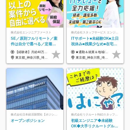
株式会社エンジニアファースト
株式会社スタッフサービス エンジニアリング事業本部
SE／原則フルリモート／案
ITサポート■未経験OK■土日
件は自分で選べる／定着率
祝休み■残業少なめ■在宅実
93%／20～30代活躍中！
績あり■約900種類のスキル
【経験者】月給40万円～120万円(固定残業代含む)+各種手当 ★前職給与の総収入額を100％保証｜還元率84％〜100％ ★20代の平均年収570万円 ※月給には、みなし残業手当(月30時間／5万8000円以上)を含みます 超過分は別途追加支給 ※固定残業代は、時間外労働の有無に関わらず30時間分を、月5万8000円~15万7000円支給 ※上記を超える時間外労働分は追加で支給 【未経験者】月給21万円以上＋各種手当 固定残業なし(残業代発生分全額支給) ※6ヶ月の試用期間あり（※条件に変動なし） ▼単価連動性×還元率は84％～100％で収入の大幅UPが可能！ ・案件単価が月50万円の場合：年収417万円 ・案件単価が月70万円の場合：年収584万円 ・案件単価が月100万円の場合：年収834万円 ＜モデル年収＞ ▼400万円～500万円(入社初年度) ▼542万円～626万円(入社2年) ▼667万円～700万円(入社3年） ▼709万円～801万円(入社5年）
★通勤＆就業＆地域/住宅＆役職手当あり ★残業代は全額支給 ★選べる給与制度あり！ ■東京・神奈川・千葉・埼玉勤務の場合 月給24.5万円～55万円＋諸手当 （残業代は全額支給） (20,000円の地域/住宅手当込み) ■愛知・京都・大阪・兵庫勤務の場合 月給24万円以上＋諸手当 （残業代は全額支給） (15,000円の地域/住宅手当込み) ■茨城・栃木・群馬・静岡・三重・滋賀・広島・福岡勤務の場合 月給23.5万円以上＋諸手当 （残業代は全額支給） (10,000円の地域/住宅手当込み) ■北海道・宮城・山梨・長野・岐阜・奈良・和歌山・岡山勤務の場合 月給23万円以上＋諸手当 （残業代は全額支給） (5,000円の地域/住宅手当込み) ■その他のエリア勤務の場合 月給22.5万円以上＋諸手当 （残業代は全額支給） ※経験や能力を考慮し、当社規定により優遇します 【昇給：年一回実施】 【選べる給与制度】 ★収入を重視する方に… 「変動型人事制度」の選択も可能（派遣先からの評価に応じて収入アップ！） ※年2回のタイミングで希望者と面談の上決定します。
アップ講座あり■全国募集
東京都_神奈川県_埼玉県_千葉県_大阪府_愛知県_北海道_青森県_岩手県_宮城県_秋田県_山形県_福島県_茨城県_栃木県_群馬県_新潟県_山梨県_長野県_富山県_石川県_福井県_静岡県_岐阜県_三重県_兵庫県_京都府_滋賀県_奈良県_和歌山県_広島県_岡山県_鳥取県_島根県_山口県_徳島県_香川県_愛媛県_高知県_福岡県_熊本県_佐賀県_長崎県_大分県_宮崎県_鹿児島県_沖縄県
東京都_神奈川県_埼玉県_千葉県_大阪府_愛知県_北海道_岩手県_宮城県_山形県_福島県_茨城県_栃木県_群馬県_山梨県_長野県_富山県_石川県_静岡県_岐阜県_三重県_兵庫県_京都府_滋賀県_奈良県_広島県_岡山県_山口県_愛媛県_福岡県_熊本県_長崎県
株式会社日本経済新聞社【ポジションマッチ登録】
株式会社リクルートR&Dスタッフィング【リクルートグループ】
オープンポジション
初級エンジニア◆未経験
OK◆大手リクルートグルー