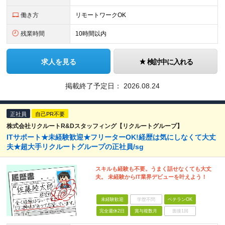
働き方
リモートワークOK
残業時間
10時間以内
求人を見る
検討中に入れる
掲載終了予定日：
2026.08.24
正社員
自己PR不要
株式会社リクルートR&Dスタッフィング【リクルートグループ】
ITサポート★未経験歓迎★フリーターOK!経歴は気にしなくて大丈
夫★超大手リクルートグループの正社員/sg
スキルも経験も不要。うまく話せなくても大丈
夫。 未経験からIT業界デビューを叶えよう！
未経験歓迎
学歴不問
ベテランOK
完全週休2日
賞与複数月
面接1回