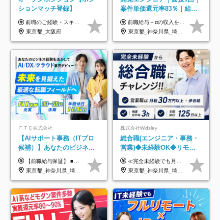
ションマッチ登録】
案件単価還元率83％｜給与
UP保証｜年休140日｜在宅
前職のご経験・スキル等を考慮して決定します。
前職給与＋αの収入を保証 月給42万円～120万円＋各種手当＋賞与 給与基準が明確かつ高還元です。 一人ひとりが安定した環境のもと、長く活躍できる職場を目指しています。 ※平均年収650万円 ・還元率83％ ・各種手当について 職能手当／職務手当／資格手当／営業手当 など ※前職での経験・能力、給与などを考慮の上、当社規定により優遇いたします ※試用期間あり（3ヶ月／期間中の条件に変動はありません） ※上記金額には固定残業代（78,948円～225,564円/月30時間分）を含みます 超過分は別途全額支給いたします ・年収UPを保証 過去には転職時に〈年収200万円UP〉したエンジニアも在籍しています。入社時だけでなく、入社後も安心の給与水準で働ける環境です。キャリアや技術力が正当に評価されていないと感じていたら、一度面接でお話ししましょう！ 当社では管理職の人数は最低限にし、無駄な管理をしません。その費用削減分を社員の給与に還元しています！
利用率9割｜独立支援・副業
東京都_大阪府
東京都_神奈川県_埼玉県_千葉県_大阪府_愛知県_北海道_青森県_岩手県_宮城県_秋田県_山形県_福島県_茨城県_栃木県_群馬県_新潟県_山梨県_長野県_富山県_石川県_福井県_静岡県_岐阜県_三重県_兵庫県_京都府_滋賀県_奈良県_和歌山県_広島県_岡山県_鳥取県_島根県_山口県_徳島県_香川県_愛媛県_高知県_福岡県_熊本県_佐賀県_長崎県_大分県_宮崎県_鹿児島県_沖縄県
制度
ＦＴＣ株式会社
株式会社Widsley
【AIサポート事務（ITプロ
総合職(エンジニア・事務・
候補）】あなたのビジネス
営業)◆未経験OK◆リモー
経験をAI業界で活かす◆IT
トあり◆残業月3h◆服装髪
【前職給与保証】 ■未経験者： 月給30万円～35万円 ■ローキャリア（経験目安1年程度）： 月給35万円～40万円 ■経験者（経験目安3年以上）： 月給40万円～60万円 ■即戦力（経験目安5年以上）： 月給45万円～80万円 ※上記金額には固定残業代30時間分 【未経験者5万5000円～7万3000円、 ローキャリア6万4000円～7万3000円、 経験者5万8000円～10万9000円、 即戦力8万2000円～14万5000円】を含みます。 ※30時間を超える場合は追加で全額支給します。 ※経験・能力・前職給与などを総合的に評価したうえでご納得いただけるよう個別決定。 未経験者の場合、前職給与とポテンシャルを査定のうえ決定いたします。 ※日本国内でのIT業界経験、または同等の実務経験と能力に応じて決定します。 ※前職給与は日本円かつ、日本国内での実績に基づき評価します。 【納得の評価システム】 ★クォーター毎に査定する評価制度導入！ 明確な評価基準で翌年度年収を上げましょう！ ★評価対象期間に在籍中のほとんどの社員が昇給し 年収アップを実現しています！ ★様々なインセンティブ制度を用意し多角的に正当評価しています！ ※試用期間6カ月（期間中の待遇等に差異なし）
≪完全未経験でも月給40万円以上も可能です！≫ -------------- 【1】ITエンジニア 月給26万円～50万円＋プロジェクト手当＋資格手当 【2】IT事務、営業事務 月給26万円～50万円＋プロジェクト手当＋資格手当 ≪【1】【2】共通≫ ★上記給与には固定残業代20時間分(月3万719円～)を含みます。残業が超過した場合は、追加支給します(残業は月平均3時間とほぼ発生しません。残業がなくても、固定残業代は支給されます) ★試用期間6ヵ月あり（期間中は月給23万1000円～。固定残業代20時間分3万719円～を含む／超過分は別途支給） -------------- 【3】SES営業、SaaS営業 月給30万円以上＋インセンティブ＋各種手当 ★上記給与には固定残業代45時間分(月7万6967円～)を含みます。残業が超過した場合は、追加支給します(残業は月平均3時間とほぼ発生しません。残業がなくても、固定残業代は支給されます) ★試用期間6ヵ月あり(期間中も給与や福利厚生は同じです)
未経験OK◆目指せるコンサ
型自由
東京都_神奈川県_埼玉県_千葉県
東京都_神奈川県_埼玉県_千葉県_大阪府_愛知県_北海道_青森県_岩手県_宮城県_秋田県_山形県_福島県_茨城県_栃木県_群馬県_新潟県_山梨県_長野県_富山県_石川県_福井県_静岡県_岐阜県_三重県_兵庫県_京都府_滋賀県_奈良県_和歌山県_広島県_岡山県_鳥取県_島根県_山口県_徳島県_香川県_愛媛県_高知県_福岡県_熊本県_佐賀県_長崎県_大分県_宮崎県_鹿児島県_沖縄県
ル