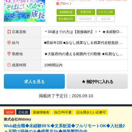
速プロへ！
未経験歓迎
学歴不問
ベテランOK
完全週休2日
賞与複数月
面接1回
応募資格
＊34歳までの方は【面接確約】！＊ ★未経験OK＆経歴一切不問！ ★正社員デビューの方も歓迎します！ ★第二新卒・既卒歓迎 ★学歴不問 ＊専属の講師や1on1のサポートもあり、安心してスタートできま
給与
■昇給年2回 ■みなし残業なし＆残業代全額負担 ■資格取得報奨金あり（5,000円～10万円） ★IT系の資格をお持ちの方は【月給30万円～】スタートが可能！ 月給21万5000円～60万円 未経
勤務地
★大阪府内の通える範囲内での勤務 ★転勤なし！ 【新入社員研修の実施場所】 オフィス：大阪府大阪市北区西天満4-3-17 MF西天満ビル12F ※研修後は大阪府内の各プロジェクト先となります。 ※
残業時間
10時間以内
求人を見る
検討中に入れる
掲載終了予定日：
2026.09.10
NEW
正社員
面接情報有
自己PR不要
話を聞きたい応募可
株式会社Widsley
Web総合職◆未経験99％◆文系歓迎◆フルリモートOK◆入社後2
ヵ月間は研修のみ◆残業月3h◆服装髪型自由