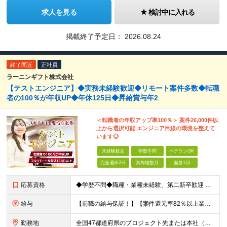
求人を見る
検討中に入れる
掲載終了予定日：
2026.08.24
終了間近
正社員
ラーニンギフト株式会社
【テストエンジニア】◆実務未経験歓迎◆リモート案件多数◆転職
者の100％が年収UP◆年休125日◆昇給賞与年2
＜転職者の年収アップ率100％＞ 案件26,000件以
上から選択可能 エンジニア目線の環境を整えて
います◎
未経験歓迎
学歴不問
ベテランOK
完全週休2日
賞与複数月
面接1回
応募資格
◆学歴不問◆職種・業種未経験、第二新卒歓迎 【具体的には】 1ヶ月でも実務経験があれば尚◎ ※豊富な経験者は特に給与面で大きな優遇有 ＜経験浅めの方でも歓迎＞ ★以下「◎」いずれかに該当される
給与
【前職の給与保証！】【案件還元率82％以上業界最高水準！】【転職者の100%が収入UPを実現！】 ＼スキルに見合った収入を望む方は、ぜひ！／ 【経験1年未満の方】 月給23万円～35万円 ※月給には
勤務地
全国47都道府県のプロジェクト先または本社（新宿区） ◎勤務地は希望を考慮。転勤はありません。 ◎フルリモート(完全在宅勤務）多数あります。 ◎転職時にお引越しをご検討の際には引越し費用または住宅手