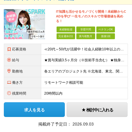
IT知識も活かせるモノづくり開発！未経験からC
ADを学び 一生モノのスキルで市場価値を高め
る！
未経験歓迎
学歴不問
ベテランOK
完全週休2日
賞与複数月
面接1回
応募資格
≪20代～50代が活躍中！社会人経験10年以上の方も歓迎≫ ◆学歴不問 ◆未経験・ブランクOK ≫モノづくりに関する何らかの経験をお持ちの方は優遇します！ ～こんな方が活躍できます！～ ◎専門的な
給与
★賞与実績3.5ヶ月分（※技術手当含む） ★独身寮│寮費手当│引っ越し手当あり ★月給26万円も可能！ 【実務経験者】※前職の給与、経験、スキルをもとに決定 ・月給21万円～60万円＋時間外手当全
勤務地
各エリアのプロジェクト先 ※北海道、東北、関東、北信越、東海、関西、四国、中国、九州の各エリアから希望勤務地をお聞かせください。 ※転勤を伴わない エリア限定採用枠あり。U・Iターンも歓迎です！ ※プ
働き方
リモートワーク相談可能
残業時間
20時間以内
求人を見る
検討中に入れる
掲載終了予定日：
2026.09.03