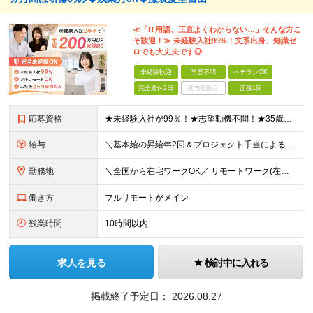
≪「IT用語、正直よくわからない…」そんな方こ
そ歓迎！≫ 未経験入社99%！文系出身、知識ゼ
ロでも大丈夫です◎
未経験歓迎
学歴不問
ベテランOK
完全週休2日
賞与複数月
面接1回
応募資格
★未経験入社が99％！★志望動機不問！★35歳以下（長期キャリア形成のため） ■職種・業界経験不問、第二新卒大歓迎！ ■学歴不問 ≪1つでも当てはまる方にピッタリです≫ ★ChatGPTやAIなど
給与
＼基本給の昇給年2回＆プロジェクト手当による昇給年12回！！／ 【未経験者の場合】 月給26万円～50万円＋プロジェクト手当＋資格手当 ★スキルや経験を考慮の上、優遇します ★上記給与には固定残業
勤務地
＼全国から在宅ワークOK／ リモートワーク(在宅勤務)or東京23区、大阪のお客様先での勤務 ★転勤はありません ★希望をもとに配属先を決定します ★リモートワーク率5割強 ★フルリモートの場合は通
働き方
フルリモートがメイン
残業時間
10時間以内
求人を見る
検討中に入れる
掲載終了予定日：
2026.08.27