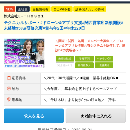
NEW
正社員
面接情報有
自己PR不要
話を聞きたい応募可
株式会社Ｅ−ＴＨＯＳ２１
テクニカルサポート#ドローン&アプリ支援#関西営業所新規開設#
未経験95%#研修充実#賞与年2回#年休120日
＼関東・関西・九州 メンバー大募集！／ ドロ
ーン＆アプリ＆情報共有システムを駆使して、建
設DXの先駆者へ！
未経験歓迎
学歴不問
ベテランOK
完全週休2日
賞与複数月
面接1回
応募資格
＼20代・30代活躍中／ ■職種・業界未経験OK ■第二新卒歓迎 ■学歴不問 ＼こんな方にぴったりです／ ◎ドローン操縦、最新のガジェット、映像クリエイティブに興味がある方 ◎ゲームや機械をいじるの
給与
＼今年度に、基本給を底上げするベースアップを実施！／ ◆月給23万～40万円＋賞与年2回＋交通費全額支給 ※経験・資格・能力等を考慮の上、当社規定により優遇します。 ※上記の金額に加えて、時間外手当
勤務地
＼「千駄木駅」より徒歩1分の好立地／ 【千駄木営業所】 東京都文京区千駄木3-31-12 ワコーレ千駄木ビル4階 ☆他の拠点でも募集中！ 【関西営業所】 大阪府大阪市西区西本町1-7-21 ニシモト
求人を見る
検討中に入れる