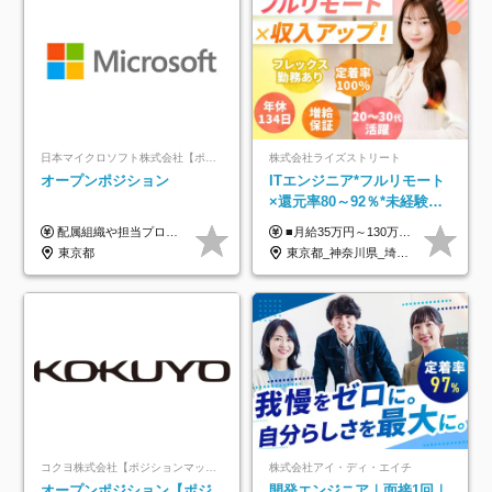
日本マイクロソフト株式会社【ポジションマッチ登録】
株式会社ライズストリート
オープンポジション
ITエンジニア*フルリモート
×還元率80～92％*未経験歓
迎*年休134日*月給35万～*
配属組織や担当プロジェクトにより異なります。 ▼参考情報 ----------------------- 年俸650万～（1/12を月々支給） ※経験、能力を考慮の上、当社規定により優遇いたします。 ※時間外、休日出勤、深夜手当に対する賃金も基本年俸に含みます。
■月給35万円～130万円＋賞与年2回＋各種手当 ※システムエンジニアの経験をお持ちの方は月給41万円以上＋賞与年2回（108万円～）＋手当 ■単価（年収）アップのチャンスは最大年12回 ※残業代は1分単位で100％全額支給。サービス残業などは一切ありません ※試用期間6ヵ月（試用期間中の待遇・給与に差はありません）
定着率100%
東京都
東京都_神奈川県_埼玉県_千葉県_大阪府_愛知県_北海道_青森県_岩手県_宮城県_秋田県_山形県_福島県_茨城県_栃木県_群馬県_新潟県_山梨県_長野県_富山県_石川県_福井県_静岡県_岐阜県_三重県_兵庫県_京都府_滋賀県_奈良県_和歌山県_広島県_岡山県_鳥取県_島根県_山口県_徳島県_香川県_愛媛県_高知県_福岡県_熊本県_佐賀県_長崎県_大分県_宮崎県_鹿児島県_沖縄県
コクヨ株式会社【ポジションマッチ登録】
株式会社アイ・ディ・エイチ
オープンポジション【ポジ
開発エンジニア｜面接1回｜