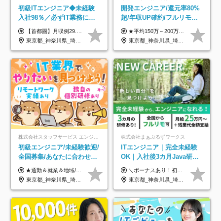
初級ITエンジニア◆未経験
開発エンジニア/還元率80%
入社98％／必ずIT業務に配
超/年収UP確約/フルリモ
属／月収例29.5万円／Web
OK/年休130日/平均残業7h/
【首都圏】月収例29.5万円（月給26万円＋諸手当） 【東海・関西】月収例28.5万円（月給25万円＋諸手当） 【九州】月収例26万円（月給23万円＋諸手当） ※経験・スキル・前職給与を踏まえ、総合的に判断して決定します。 例：首都圏 月収例31万円（月給27万円＋諸手当） ◆各種手当 ・通勤手当（上限4万円まで） ・残業代手当（1分単位で全額支給） ※固定残業代制は採用しておりません ・深夜勤務手当 ・資格取得支援（ランクに応じてお祝い金1万円～10万円を支給） ◆昇給：年1回 ◆補足 ・研修中1ヶ月間は、時給1670円となります。 ・試用期間6ヶ月あり。その間の待遇に変更はありません。 ※詳細は面接時にご案内します。
★平均150万～200万円年収UPを実現！ ★前職給与を100％保証！ ★案件内容の開示・明確な評価体制あり ⇒クライアント評価で即昇給を実現したケースも◎ ★年12回（毎月昇給チャンスあり） ■月給35万円～103万円 ※経験・能力・前職給与を考慮し、決定 ※上記給与には月30時間分(6万6500円以上)の固定残業代が含まれます。超過分は手当として別途支給します ※試用期間3ヶ月あり(期間中の給与・待遇面に差異はありません) ▼収入アップの実例をご紹介 ───────────── ★働き方改革をした30代男性（PG） 子どもが生まれたばかりなのに、忙しい現場で残業も月50～60時間が当たり前。 ⇒残業ほぼゼロ＆週3リモートの働き方に！しかも給与もアップ！ ★収入アップした30代男性（PM） 子供が3人いて家計も苦しく、残業代で稼ぐ日々… ⇒残業をたくさんしていた年収額より、100万円以上アップしました！
面接1回／土日面接可/SE
約2万件の案件から選択
東京都_神奈川県_埼玉県_千葉県_大阪府_愛知県_兵庫県_京都府_福岡県
東京都_神奈川県_埼玉県_千葉県_大阪府_愛知県_北海道_青森県_岩手県_宮城県_秋田県_山形県_福島県_茨城県_栃木県_群馬県_新潟県_山梨県_長野県_富山県_石川県_福井県_静岡県_岐阜県_三重県_兵庫県_京都府_滋賀県_奈良県_和歌山県_広島県_岡山県_鳥取県_島根県_山口県_徳島県_香川県_愛媛県_高知県_福岡県_熊本県_佐賀県_長崎県_大分県_宮崎県_鹿児島県_沖縄県
株式会社スタッフサービス エンジニアリング事業本部
株式会社まぁぶるずワークス
初級エンジニア/未経験歓迎/
ITエンジニア｜完全未経験
全国募集/あなたに合わせた
OK｜入社後3カ月Java研修
オリジナル研修をご用
｜リモート率8割以上｜充実
★通勤＆就業＆地域/住宅＆役職手当あり ★残業代は全額支給 ★選べる給与制度あり！ ■東京・神奈川・千葉・埼玉勤務の場合 月給24.5万円～55万円＋諸手当 （残業代は全額支給） (20,000円の地域/住宅手当込み) ■愛知・京都・大阪・兵庫勤務の場合 月給24万円以上＋諸手当 （残業代は全額支給） (15,000円の地域/住宅手当込み) ■茨城・栃木・群馬・静岡・三重・滋賀・広島・福岡勤務の場合 月給23.5万円以上＋諸手当 （残業代は全額支給） (10,000円の地域/住宅手当込み) ■北海道・宮城・山梨・長野・岐阜・奈良・和歌山・岡山勤務の場合 月給23万円以上＋諸手当 （残業代は全額支給） (5,000円の地域/住宅手当込み) ■その他のエリア勤務の場合 月給22.5万円以上＋諸手当 （残業代は全額支給） ※経験や能力を考慮し、当社規定により優遇します 【昇給：年一回実施】 【選べる給与制度】 ★収入を重視する方に… 「変動型人事制度」の選択も可能（派遣先からの評価に応じて収入アップ！） ※年2回のタイミングで希望者と面談の上決定します。
＼ボーナスあり！初年度から年収300万円以上／ ■月給25万円～35万円＋残業代全額支給＋各種手当＋賞与年1回 ◎経験・年齢・スキルなどを考慮し、できるだけ優遇します ◎試用期間中(3カ月)は契約社員で、月給21万円＋諸手当になります。 (試用期間中は残業が発生しません。その他の待遇に変更はありません) ----------------- ＼3つの評価軸！実力次第で早期収入アップ！／ 【1】スキル(IT理解、実装力、設計) 【2】実務力(現場評価、コミュ力、品質) 【3】姿勢(自走力、意欲、責任感) この3つの評価軸で、3カ月ごとに評価。社内グレードにより、給与が決まる明確な仕組みです。何ができれば給与が上がるのか分かりやすく、実力や努力次第で早期に収入を増やせます！ 【固定残業代について】 なし（残業代は、実際の労働時間に応じて別途全額支給）
意/AI・IoT/残業平均8時間
のキャリア支援｜残業月10h
東京都_神奈川県_埼玉県_千葉県_大阪府_愛知県_北海道_岩手県_宮城県_山形県_福島県_茨城県_栃木県_群馬県_山梨県_長野県_富山県_石川県_静岡県_岐阜県_三重県_兵庫県_京都府_滋賀県_奈良県_広島県_岡山県_山口県_愛媛県_福岡県_熊本県_長崎県
東京都_神奈川県_埼玉県_千葉県_大阪府_愛知県_北海道_青森県_岩手県_宮城県_秋田県_山形県_福島県_茨城県_栃木県_群馬県_新潟県_山梨県_長野県_富山県_石川県_福井県_静岡県_岐阜県_三重県_兵庫県_京都府_滋賀県_奈良県_和歌山県_広島県_岡山県_鳥取県_島根県_山口県_徳島県_香川県_愛媛県_高知県_福岡県_熊本県_佐賀県_長崎県_大分県_宮崎県_鹿児島県_沖縄県