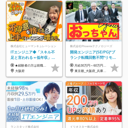
株式会社ヒューマンキュレーション
株式会社Phoenixテクノロジーズ
ITエンジニア◆「スキル不
開発エンジニア(SE/PG)*ブ
足と言われる＝低年収」で
ランク転職回数不問*リモー
はない！｜ 不安を克服し、
ト案件多数*残業ほぼ0*通院
★経験者の方は前職の年収以上を保証します ★案件単価を開示した上で80％以上を還元します 月給25万円以上＋賞与年2回 ※経験や能力を考慮の上で優遇します ※試用期間が3ヶ月(その間の給与・待遇・雇用形態に変更はありません) ※月給には月20時間分のみなし残業手当(5万円)を含みます(超過分は別途支給) ★残業平均は月10時間以下ですので、毎月10時間分程度はお得です！
月給30万円～60万円+住宅手当+職能手当+役職手当+決算賞与+報奨金 ※経験・能力を考慮し、優遇します ※給与には20時間分のみなし時間外手当(3万7000円以上)を含みます(超過時間分は別途追加支給) ※試用期間3～6ヵ月あり(その間の給与、待遇に差異なし) ※場合によって契約社員での採用の可能性あり(面接時に応相談)
年収アップした社員の実例
のための半休制度あり
大阪府
東京都_大阪府_兵庫県_京都府_福岡県
ランスタッド株式会社
イリオスター株式会社