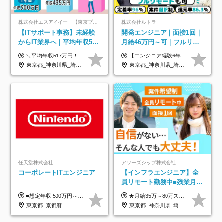
株式会社エスアイイー 【東京プロマーケット上場】
株式会社ルトラ
【ITサポート事務】未経験
開発エンジニア｜面接1回｜
からIT業界へ｜平均年収517
月給46万円～可｜フルリモ
万円｜ホワイト企業認定｜
ートも可｜案件選択制｜定
＼平均年収517万円！入社5年目まで毎年必ず昇給／ ■賞与年3回 ■年収800万円以上も可 ■入社3年以上の平均年収469.2万円 月給23万2000円以上＋賞与年3回＋各種手当 ☆入社5年目まで最大1万5000円の定期昇給を確約 ┃各種手当充実 ・規定の資格を取得すれば、2000円～5万円を毎月支給（2万4000円～60万円／年） ・研修中に取得した取得率95％の資格でも研修後の給料UP ※月給は年齢・経験・能力を考慮して、優遇いたします ※上記月給金額は固定残業代（20時間/3万1300円円以上）を含み、超過分は別途支給いたします ※試用期間（6ヶ月）は月給に変動はありますが、その他待遇に差異はありません ├入社後1ヶ月～3ヶ月間は、月給20万1900円となります └上記金額は固定残業代（10時間／1万6000円）を含み、超過分は別途支給いたします
【エンジニア経験6年以上の方】 月給46万円～100万円（固定残業代含む） ※上記月給には月30時間分の固定残業代（月8万7,400円～月19万円）を含む。超過分は全額支給。 【エンジニア経験4年以上の方】 月給42万円～100万円（固定残業代含む） ※上記月給には月30時間分の固定残業代（月7万9,800円～月19万円）を含む。超過分は全額支給。 【エンジニア経験4年未満の方】 月給38万円～100万円（固定残業代含む） ※上記月給には月30時間分の固定残業代（月7万2,200円～月19万円）を含む。超過分は全額支給。 ※経験、スキル、前職給与などを踏まえて決定。 ◆ルトラの給与制度のポイント！◆ ・社員の95%が入社時に年収UP！最高で300万円UPの実績も ・平均還元率86.3%（交通費・住宅手当・会社負担分の社保も含む） ・人柄やポテンシャルを評価し、スキル以上の希望年収を提示することも ・退職金制度やリファラル手当（平均50万円）あり
年休134日｜リモートOK
着率96％以上｜副業OK｜住
東京都_神奈川県_埼玉県_千葉県_大阪府_愛知県_北海道_青森県_岩手県_宮城県_秋田県_山形県_福島県_茨城県_栃木県_群馬県_新潟県_山梨県_長野県_富山県_石川県_福井県_静岡県_岐阜県_三重県_兵庫県_京都府_滋賀県_奈良県_和歌山県_広島県_岡山県_鳥取県_島根県_山口県_徳島県_香川県_愛媛県_高知県_福岡県_熊本県_佐賀県_長崎県_大分県_宮崎県_鹿児島県_沖縄県
東京都_神奈川県_埼玉県_千葉県_大阪府_愛知県_北海道_青森県_岩手県_宮城県_秋田県_山形県_福島県_茨城県_栃木県_群馬県_新潟県_山梨県_長野県_富山県_石川県_福井県_静岡県_岐阜県_三重県_兵庫県_京都府_滋賀県_奈良県_和歌山県_広島県_岡山県_鳥取県_島根県_山口県_徳島県_香川県_愛媛県_高知県_福岡県_熊本県_佐賀県_長崎県_大分県_宮崎県_鹿児島県_沖縄県
宅手当
任天堂株式会社
アワーズシップ株式会社
コーポレートITエンジニア
【インフラエンジニア】全
員リモート勤務中■残業月
3h■最大3ヶ月の連休あり■
■想定年収 500万円～900万円 月給制 月給278,000円～ ※残業が発生した場合、残業代を別途全額支給します ※試用期間2ヶ月あり(待遇や給与に差異はありません)
★月給35万～80万スタートも可 【未経験の方】 ■月給26万～80万＋賞与年2回（年2ヶ月分） 【何かしらのインフラエンジニア経験をお持ちの方】 ■月給35万～80万＋賞与年2回（年2ヶ月分） ※スキル・経験などを考慮し決定します ※試用期間6ヶ月あり。期間中は契約社員となります。その他の待遇に差異はありません（試用期間終了後、昇給の可能性あり） ※上記金額には固定残業代（月30時間分／4万9600円～15万2600円）を含みます。超過分は別途支給いたします。 ＼頑張りはインセンティブで還元！／ クライアントに貢献度を評価され、当社のエンジニアが追加で案件に参画することになるなど、会社にとって利益になる行動はしっかり評価します。 会社の成長に貢献できていることを実感でき、「もっと頑張ろう」と思える体制づくりを整えています！
年休126日■20～30代活躍
東京都_京都府
東京都_神奈川県_埼玉県_千葉県_大阪府
中！