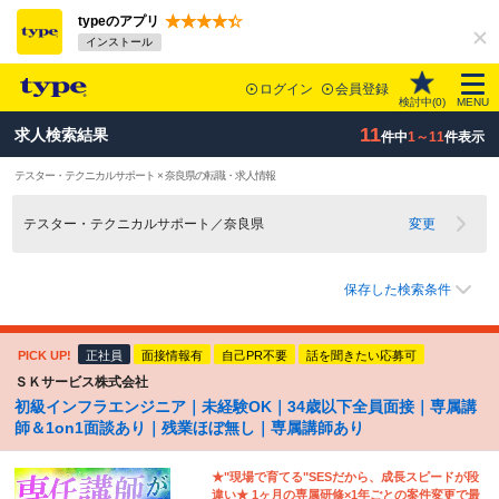
typeのアプリ
インストール
ログイン
会員登録
検討中(
0
)
MENU
11
求人検索結果
件中
1～11
件表示
テスター・テクニカルサポート × 奈良県の転職・求人情報
テスター・テクニカルサポート／奈良県
変更
保存した検索条件
PICK UP!
正社員
面接情報有
自己PR不要
話を聞きたい応募可
ＳＫサービス株式会社
初級インフラエンジニア｜未経験OK｜34歳以下全員面接｜専属講
師＆1on1面談あり｜残業ほぼ無し｜専属講師あり
★"現場で育てる"SESだから、成長スピードが段
違い★ 1ヶ月の専属研修×1年ごとの案件変更で最