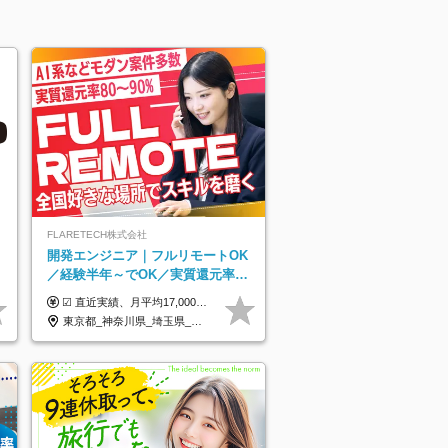
FLARETECH株式会社
開発エンジニア｜フルリモートOK
／経験半年～でOK／実質還元率80
～90%／前給保証／AI系など最先
☑︎ 直近実績、月平均17,000円の昇給 ☑︎ 前職給与100%保証 ☑︎ 実質還元率80～90% ☑︎ 待機時も給与は満額支給 月給35万円～70万円＋交通費など各種手当 ※想定年収：4,200,000円～10,560,000円 ※経験・能力等を考慮の上で決定します。 ※上記金額には、みなし残業手当（50時間分・104,000円～212,000円）を含みます。超過分は別途追加支給します。 ┗残業時間は月平均10時間、多い時でも20時間程度と安定しております ★単価連動型の給与体系ではないため、万が一待機になってもその間の給与は満額支給しています。 ＜1年間の昇給事例をご紹介！＞ ・20代/フロントエンドエンジニア：月給274,000円→月給362,000円（＋88,000円/月） ・20代/iOSエンジニア：月給237,000円→月給287,000円（＋50,000円/月） ・20代/Androidエンジニア：月給316,000円→月給374,000円（＋58,000円/月） ・30代/Javaエンジニア（上流）：月給340,000円→月給418,000円（＋78,000円/月） ・30代/PMO：月給340,000円→月給418,000円（＋78,000円/月）
端案件多数
東京都_神奈川県_埼玉県_千葉県_大阪府_愛知県_北海道_青森県_岩手県_宮城県_秋田県_山形県_福島県_茨城県_栃木県_群馬県_新潟県_山梨県_長野県_富山県_石川県_福井県_静岡県_岐阜県_三重県_兵庫県_京都府_滋賀県_奈良県_和歌山県_広島県_岡山県_鳥取県_島根県_山口県_徳島県_香川県_愛媛県_高知県_福岡県_熊本県_佐賀県_長崎県_大分県_宮崎県_鹿児島県_沖縄県