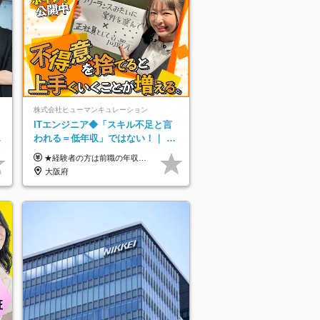
株式会社ヒューマンキュレーション
ITエンジニア◆「スキル不足と言
われる＝低年収」ではない！｜ 不
安を克服し、年収アップした社員
★経験者の方は前職の年収以上を保証します ★案件単価を開示した上で80％以上を還元します 月給25万円以上＋賞与年2回 ※経験や能力を考慮の上で優遇します ※試用期間が3ヶ月(その間の給与・待遇・雇用形態に変更はありません) ※月給には月20時間分のみなし残業手当(5万円)を含みます(超過分は別途支給) ★残業平均は月10時間以下ですので、毎月10時間分程度はお得です！
の実例
大阪府