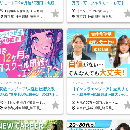
リモートOK★月給32万円～★残業
万円～可｜フルリモートも可｜案
月10h＆年休120日以上★副業可
件選択制｜定着率96％以上｜副業
★前職給与保証あり ★月給32万円以上＋インセンティブあり 月給32万円以上＋インセンティブ＋各種手当 ※上記には固定残業代（月30時間・44,400円～）を含みます ※超過分は別途支給します ※試用期間はございません ★＼成果＝あなたの収入／★ 【1】案件単価ー8万円＝あなたの給与 参画したプロジェクトの案件単価から 一律8万円引いた金額があなたの給与です！ （月給例） ■1人称での構築・小規模な詳細設計 案件単価55万円ー8万円＝月給47万円（還元率85.5%） ■大型案件の設計・構築やプロジェクト管理 案件単価90万円ー8万円＝月給82万円（還元率91.1%） ‥‥‥‥‥‥‥‥‥‥‥‥‥‥‥‥‥‥ 【2】月給の他にも豊富なインセンティブあり 全員が月3～13万円のインセンティブをゲットしています！ ≪インセンティブ制度≫ 稼働している現場で増員・交代が発生し、 当社の人員を配属が決定した際に支給。 ◇C Addition正社員が参画 ：実粗利の10%／毎月 ◇協力会社所属の社員が参画：実粗利の30%／毎月 ≪リファラル制度≫ あなたの知り合いが当社のメンバーになった際に、 毎月1人あたり2万円支給します◎ ‥‥‥‥‥‥‥‥‥‥‥‥‥‥‥‥‥‥
【エンジニア経験6年以上の方】 月給46万円～100万円（固定残業代含む） ※上記月給には月30時間分の固定残業代（月8万7,400円～月19万円）を含む。超過分は全額支給。 【エンジニア経験4年以上の方】 月給42万円～100万円（固定残業代含む） ※上記月給には月30時間分の固定残業代（月7万9,800円～月19万円）を含む。超過分は全額支給。 【エンジニア経験4年未満の方】 月給38万円～100万円（固定残業代含む） ※上記月給には月30時間分の固定残業代（月7万2,200円～月19万円）を含む。超過分は全額支給。 ※経験、スキル、前職給与などを踏まえて決定。 ◆ルトラの給与制度のポイント！◆ ・社員の95%が入社時に年収UP！最高で300万円UPの実績も ・平均還元率86.3%（交通費・住宅手当・会社負担分の社保も含む） ・人柄やポテンシャルを評価し、スキル以上の希望年収を提示することも ・退職金制度やリファラル手当（平均50万円）あり
OK｜住宅手当
東京都_神奈川県_埼玉県_千葉県_大阪府_愛知県_北海道_青森県_岩手県_宮城県_秋田県_山形県_福島県_茨城県_栃木県_群馬県_新潟県_山梨県_長野県_富山県_石川県_福井県_静岡県_岐阜県_三重県_兵庫県_京都府_滋賀県_奈良県_和歌山県_広島県_岡山県_鳥取県_島根県_山口県_徳島県_香川県_愛媛県_高知県_福岡県_熊本県_佐賀県_長崎県_大分県_宮崎県_鹿児島県_沖縄県
東京都_神奈川県_埼玉県_千葉県_大阪府_愛知県_北海道_青森県_岩手県_宮城県_秋田県_山形県_福島県_茨城県_栃木県_群馬県_新潟県_山梨県_長野県_富山県_石川県_福井県_静岡県_岐阜県_三重県_兵庫県_京都府_滋賀県_奈良県_和歌山県_広島県_岡山県_鳥取県_島根県_山口県_徳島県_香川県_愛媛県_高知県_福岡県_熊本県_佐賀県_長崎県_大分県_宮崎県_鹿児島県_沖縄県
株式会社ミライル
アワーズシップ株式会社
初級エンジニア/未経験歓迎/文系
【インフラエンジニア】全員リモ
OK/定着率100％/最長1年の自社IT
ート勤務中■残業月3h■最大3ヶ月
スクール研修あり/年休130日
の連休あり■年休126日■20～30代
＼全国の各拠点で募集中！／ 給与は以下の通り、勤務地により異なります。 札幌：月給23万円～27万円 仙台：月給22万円～26万円 新潟：月給22万円～26万円 東京：月給26万円～30万円 大阪：月給24万円～29万円 福岡：月給23.5万円～27万円 沖縄：月給21万円～26万円 ◎給与は知識や経験を考慮して決定します。 ◎残業は別途全額支給します。 ◎試用期間12カ月あり（給与は以下の通りです。その他条件に変更はありません） （試用期間の給与） 札幌：月給18.6万円～ 仙台：月給19万円～ 新潟：月給18万円～ 東京：月給22万円～ 大阪：月給20.8万円～ 福岡：月給19万円～ 沖縄：月給18万円～
★月給35万～80万スタートも可 【未経験の方】 ■月給26万～80万＋賞与年2回（年2ヶ月分） 【何かしらのインフラエンジニア経験をお持ちの方】 ■月給35万～80万＋賞与年2回（年2ヶ月分） ※スキル・経験などを考慮し決定します ※試用期間6ヶ月あり。期間中は契約社員となります。その他の待遇に差異はありません（試用期間終了後、昇給の可能性あり） ※上記金額には固定残業代（月30時間分／4万9600円～15万2600円）を含みます。超過分は別途支給いたします。 ＼頑張りはインセンティブで還元！／ クライアントに貢献度を評価され、当社のエンジニアが追加で案件に参画することになるなど、会社にとって利益になる行動はしっかり評価します。 会社の成長に貢献できていることを実感でき、「もっと頑張ろう」と思える体制づくりを整えています！
活躍中！
東京都_神奈川県_埼玉県_千葉県_大阪府_愛知県_北海道_青森県_岩手県_宮城県_秋田県_山形県_福島県_茨城県_栃木県_群馬県_新潟県_山梨県_長野県_富山県_石川県_福井県_静岡県_岐阜県_三重県_兵庫県_京都府_滋賀県_奈良県_和歌山県_広島県_岡山県_鳥取県_島根県_山口県_徳島県_香川県_愛媛県_高知県_福岡県_熊本県_佐賀県_長崎県_大分県_宮崎県_鹿児島県_沖縄県
東京都_神奈川県_埼玉県_千葉県_大阪府