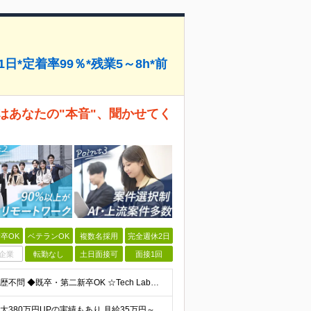
日*定着率99％*残業5～8h*前
はあなたの"本音"、聞かせてく
卒OK
ベテランOK
複数名採用
完全週休2日
企業
転勤なし
土日面接可
面接1回
◆Web系の開発実務経験をお持ちの方（1年以上） ◆学歴不問 ◆既卒・第二新卒OK ☆Tech Labの事業内容、ビジョンに共感できる⽅はぜひご応募ください！ ☆意欲重視の採用です！ 「経歴に自信が
★入社後全員が年収UP ┗平均154.7万円年収UP！ ┗最大380万円UPの実績もあり 月給35万円～100万円＋決算賞与＋各種手当 【 給与イメージ 】 ◆経験1年以上…月給35万円～＋決算賞