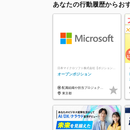
あなたの行動履歴からお
日本マイクロソフト株式会社【ポジションマッチ登録】
オープンポジション
配属組織や担当プロジェクトにより異なります。 ▼参考情報 ----------------------- 年俸650万～（1/12を月々支給） ※経験、能力を考慮の上、当社規定により優遇いたします。 ※時間外、休日出勤、深夜手当に対する賃金も基本年俸に含みます。
東京都