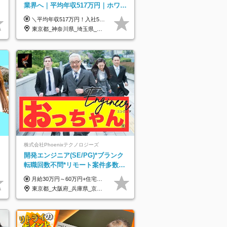
業界へ｜平均年収517万円｜ホワイ
ト企業認定｜年休134日｜リモート
＼平均年収517万円！入社5年目まで毎年必ず昇給／ ■賞与年3回 ■年収800万円以上も可 ■入社3年以上の平均年収469.2万円 月給23万2000円以上＋賞与年3回＋各種手当 ☆入社5年目まで最大1万5000円の定期昇給を確約 ┃各種手当充実 ・規定の資格を取得すれば、2000円～5万円を毎月支給（2万4000円～60万円／年） ・研修中に取得した取得率95％の資格でも研修後の給料UP ※月給は年齢・経験・能力を考慮して、優遇いたします ※上記月給金額は固定残業代（20時間/3万1300円円以上）を含み、超過分は別途支給いたします ※試用期間（6ヶ月）は月給に変動はありますが、その他待遇に差異はありません ├入社後1ヶ月～3ヶ月間は、月給20万1900円となります └上記金額は固定残業代（10時間／1万6000円）を含み、超過分は別途支給いたします
OK
東京都_神奈川県_埼玉県_千葉県_大阪府_愛知県_北海道_青森県_岩手県_宮城県_秋田県_山形県_福島県_茨城県_栃木県_群馬県_新潟県_山梨県_長野県_富山県_石川県_福井県_静岡県_岐阜県_三重県_兵庫県_京都府_滋賀県_奈良県_和歌山県_広島県_岡山県_鳥取県_島根県_山口県_徳島県_香川県_愛媛県_高知県_福岡県_熊本県_佐賀県_長崎県_大分県_宮崎県_鹿児島県_沖縄県
株式会社Phoenixテクノロジーズ
開発エンジニア(SE/PG)*ブランク
転職回数不問*リモート案件多数*
残業ほぼ0*通院のための半休制度
月給30万円～60万円+住宅手当+職能手当+役職手当+決算賞与+報奨金 ※経験・能力を考慮し、優遇します ※給与には20時間分のみなし時間外手当(3万7000円以上)を含みます(超過時間分は別途追加支給) ※試用期間3～6ヵ月あり(その間の給与、待遇に差異なし) ※場合によって契約社員での採用の可能性あり(面接時に応相談)
あり
東京都_大阪府_兵庫県_京都府_福岡県