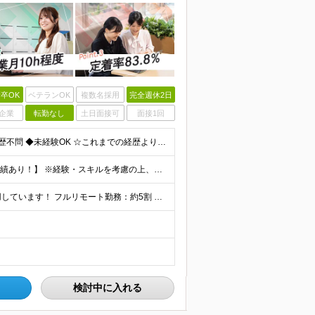
卒OK
ベテランOK
複数名採用
完全週休2日
企業
転勤なし
土日面接可
面接1回
【第二新卒大歓迎！未経験スタートもOKです◎】 ◆学歴不問 ◆未経験OK ☆これまでの経歴よりも「これから」を重視します！ ☆文系・理系、前職の雇用形態は一切問いません！ ＼先輩たちの前職もさまざ
【未経験から年収550万円可／1年で最大80万円UPの実績あり！】 ※経験・スキルを考慮の上、決定いたします。 【月給】27万円〜29万円 ※上記には固定残業代（月25時間分／4万5,000円〜4万
当社で働く社員の「90%以上」がリモートワークを活用しています！ フルリモート勤務：約5割 ハイブリッド勤務（リモート＋出社）：約4割 【本社】東京都千代田区丸の内2-4-1 丸の内ビルディング12
検討中に入れる