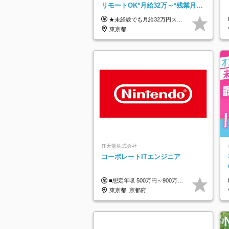
リモートOK*月給32万～*残業月
9.8h*1ヶ月の研修*資格取得率
★未経験でも月給32万円スタート★ 月収32万円～35万円＋各種手当（資格手当だけで毎月15万の上乗せ実績あり！） ★資格手当豊富！1資格につき最大3万円支給 ★功績手当の導入で、毎月のお給与に上乗せで最大10万円支給している社員も！ ★1回の昇級で年収数十万UPも可 ★ゆくゆくは年収1000万以上も目指せる 年俸384万円～1,162万8,000円（12分割） ※経験・スキルを考慮の上決定します ※上記金額には固定残業代（月30h分・60,800円～66,500円）を含みます ※超過分は別途全額支給します ※試用期間2ヶ月間あり（その他待遇に差異はありません）
100％
東京都
任天堂株式会社
コーポレートITエンジニア
■想定年収 500万円～900万円 月給制 月給278,000円～ ※残業が発生した場合、残業代を別途全額支給します ※試用期間2ヶ月あり(待遇や給与に差異はありません)
東京都_京都府