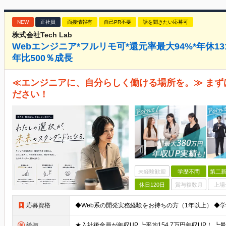
NEW
正社員
面接情報有
自己PR不要
話を聞きたい応募可
株式会社Tech Lab
Webエンジニア*フルリモ可*還元率最大94%*年休131
年比500％成長
≪エンジニアに、自分らしく働ける場所を。≫ まず
ださい！
未経験歓迎
学歴不問
第二新
休日120日
賞与複数月
上場
応募資格
給与