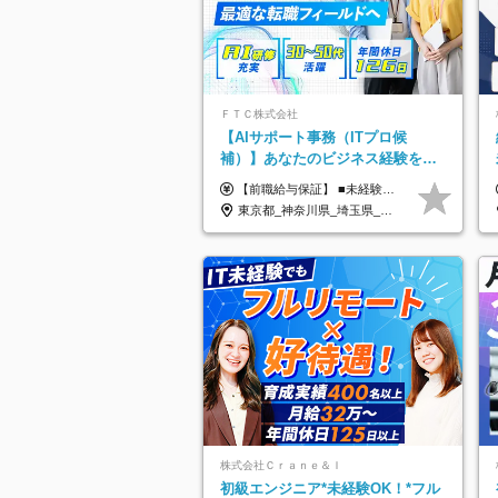
ＦＴＣ株式会社
【AIサポート事務（ITプロ候
補）】あなたのビジネス経験をAI
業界で活かす◆IT未経験OK◆目指
【前職給与保証】 ■未経験者： 月給30万円～35万円 ■ローキャリア（経験目安1年程度）： 月給35万円～40万円 ■経験者（経験目安3年以上）： 月給40万円～60万円 ■即戦力（経験目安5年以上）： 月給45万円～80万円 ※上記金額には固定残業代30時間分 【未経験者5万5000円～7万3000円、 ローキャリア6万4000円～7万3000円、 経験者5万8000円～10万9000円、 即戦力8万2000円～14万5000円】を含みます。 ※30時間を超える場合は追加で全額支給します。 ※経験・能力・前職給与などを総合的に評価したうえでご納得いただけるよう個別決定。 未経験者の場合、前職給与とポテンシャルを査定のうえ決定いたします。 ※日本国内でのIT業界経験、または同等の実務経験と能力に応じて決定します。 ※前職給与は日本円かつ、日本国内での実績に基づき評価します。 【納得の評価システム】 ★クォーター毎に査定する評価制度導入！ 明確な評価基準で翌年度年収を上げましょう！ ★評価対象期間に在籍中のほとんどの社員が昇給し 年収アップを実現しています！ ★様々なインセンティブ制度を用意し多角的に正当評価しています！ ※試用期間6カ月（期間中の待遇等に差異なし）
せるコンサル
東京都_神奈川県_埼玉県_千葉県
株式会社Ｃｒａｎｅ＆Ｉ
初級エンジニア*未経験OK！*フル