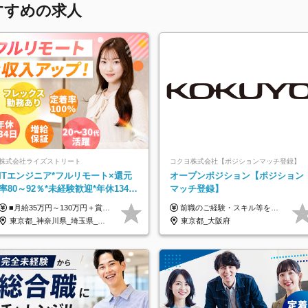
すすめの求人
株式会社ライズストリート
コクヨ株式会社【ポジションマッチ登録】
ITエンジニア*フルリモート×還元
オープンポジション【ポジション
率80～92％*未経験歓迎*年休134日
マッチ登録】
*月給35万～*定着率100%
■月給35万円～130万円＋賞与年2回＋各種手当 ※システムエンジニアの経験をお持ちの方は月給41万円以上＋賞与年2回（108万円～）＋手当 ■単価（年収）アップのチャンスは最大年12回 ※残業代は1分単位で100％全額支給。サービス残業などは一切ありません ※試用期間6ヵ月（試用期間中の待遇・給与に差はありません）
前職のご経験・スキル等を考慮して決定します。
東京都_神奈川県_埼玉県_千葉県_大阪府_愛知県_北海道_青森県_岩手県_宮城県_秋田県_山形県_福島県_茨城県_栃木県_群馬県_新潟県_山梨県_長野県_富山県_石川県_福井県_静岡県_岐阜県_三重県_兵庫県_京都府_滋賀県_奈良県_和歌山県_広島県_岡山県_鳥取県_島根県_山口県_徳島県_香川県_愛媛県_高知県_福岡県_熊本県_佐賀県_長崎県_大分県_宮崎県_鹿児島県_沖縄県
東京都_大阪府