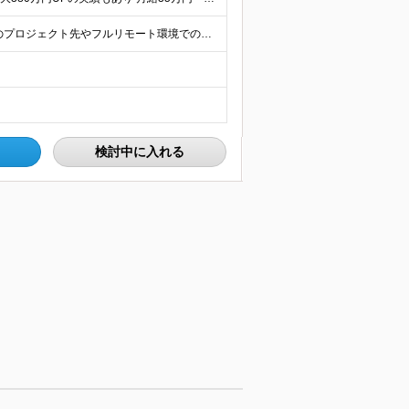
◎全国どこでも、自由な働き方を実現できます！ 全国のプロジェクト先やフルリモート環境での勤務も可能です。 ＼自由度の高い働き方、叶えます／ ・フルリモートで働きたい ・ハイブリットに働きたい ・家庭
検討中に入れる