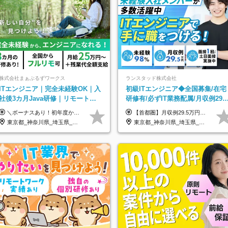
株式会社まぁぶるずワークス
ランスタッド株式会社
ITエンジニア｜完全未経験OK｜入
初級ITエンジニア◆全国募集/在宅
社後3カ月Java研修｜リモート率8
研修有/必ずIT業務配属/月収例29.5
割以上｜充実のキャリア支援｜残
万円/Web面接1回/SE
＼ボーナスあり！初年度から年収300万円以上／ ■月給25万円～35万円＋残業代全額支給＋各種手当＋賞与年1回 ◎経験・年齢・スキルなどを考慮し、できるだけ優遇します ◎試用期間中(3カ月)は契約社員で、月給21万円＋諸手当になります。 (試用期間中は残業が発生しません。その他の待遇に変更はありません) ----------------- ＼3つの評価軸！実力次第で早期収入アップ！／ 【1】スキル(IT理解、実装力、設計) 【2】実務力(現場評価、コミュ力、品質) 【3】姿勢(自走力、意欲、責任感) この3つの評価軸で、3カ月ごとに評価。社内グレードにより、給与が決まる明確な仕組みです。何ができれば給与が上がるのか分かりやすく、実力や努力次第で早期に収入を増やせます！ 【固定残業代について】 なし（残業代は、実際の労働時間に応じて別途全額支給）
【首都圏】月収例29.5万円（月給26万円＋諸手当） 【東海・関西】月収例28.5万円（月給25万円＋諸手当） 【九州】月収例26万円（月給23万円＋諸手当） ※経験・スキル・前職給与を踏まえ、総合的に判断して決定します。 例：首都圏 月収例31万円（月給27万円＋諸手当） ◆各種手当 ・通勤手当（上限4万円まで） ・残業代手当（1分単位で全額支給） ※固定残業代制は採用しておりません ・深夜勤務手当 ・資格取得支援（ランクに応じてお祝い金1万円～10万円を支給） ◆昇給：年1回 ◆補足 ・研修中1ヶ月間は、時給1670円となります。 ・試用期間6ヶ月あり。その間の待遇に変更はありません。 ※詳細は面接時にご案内します。
業月10h
東京都_神奈川県_埼玉県_千葉県_大阪府_愛知県_北海道_青森県_岩手県_宮城県_秋田県_山形県_福島県_茨城県_栃木県_群馬県_新潟県_山梨県_長野県_富山県_石川県_福井県_静岡県_岐阜県_三重県_兵庫県_京都府_滋賀県_奈良県_和歌山県_広島県_岡山県_鳥取県_島根県_山口県_徳島県_香川県_愛媛県_高知県_福岡県_熊本県_佐賀県_長崎県_大分県_宮崎県_鹿児島県_沖縄県
東京都_神奈川県_埼玉県_千葉県_大阪府_愛知県_兵庫県_京都府_福岡県