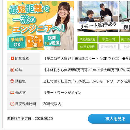
未経験歓迎
学歴不問
第二新
休日120日
賞与複数月
上場
応募資格
給与
勤務地
働き方
リモートワークがメイン
目安残業時間
20時間以内
求人を見る
掲載終了予定日：
2026.08.20