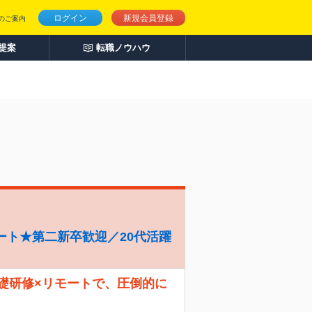
ログイン
新規会員登録
のご案内
人提案
転職ノウハウ
ート★第二新卒歓迎／20代活躍
礎研修×リモートで、圧倒的に