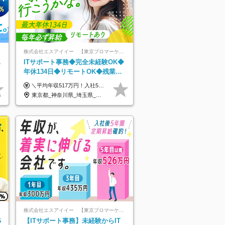
株式会社エスアイイー 【東京プロマーケット上場】
単
ITサポート事務◆完全未経験OK◆
年休134日◆リモートOK◆残業月
7h以下◆賞与年3回◆5年目まで必
＼平均年収517万円！入社5年目まで毎年必ず昇給／ ■賞与年3回 ■年収800万円以上も可 ■入社3年以上の平均年収469.2万円 月給23万2000円以上＋賞与年3回＋各種手当 ☆入社5年目まで最大1万5000円の定期昇給を確約 ┃各種手当充実 ・規定の資格を取得すれば、2000円～5万円を毎月支給（2万4000円～60万円／年） ・研修中に取得した取得率95％の資格でも研修後の給料UP ※月給は年齢・経験・能力を考慮して、優遇いたします ※上記月給金額は固定残業代（20時間/3万1300円円以上）を含み、超過分は別途支給いたします ※試用期間（6ヶ月）は月給に変動はありますが、その他待遇に差異はありません ├入社後1ヶ月～3ヶ月間は、月給20万1900円となります └上記金額は固定残業代（10時間／1万6000円）を含み、超過分は別途支給いたします
ず昇給
東京都_神奈川県_埼玉県_千葉県_大阪府_愛知県_北海道_青森県_岩手県_宮城県_秋田県_山形県_福島県_茨城県_栃木県_群馬県_新潟県_山梨県_長野県_富山県_石川県_福井県_静岡県_岐阜県_三重県_兵庫県_京都府_滋賀県_奈良県_和歌山県_広島県_岡山県_鳥取県_島根県_山口県_徳島県_香川県_愛媛県_高知県_福岡県_熊本県_佐賀県_長崎県_大分県_宮崎県_鹿児島県_沖縄県
株式会社エスアイイー 【東京プロマーケット上場】
6
【ITサポート事務】未経験からIT