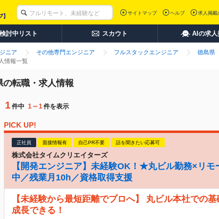
サイトマップ
ヘルプ
求人掲載
検討中リスト
スカウト
AIの求
ンジニア
その他専門エンジニア
フルスタックエンジニア
徳島県
求人情報一覧
島県の転職・求人情報
1
1～1
件中
件を表示
PICK UP!
正社員
面接情報有
自己PR不要
話を聞きたい応募可
株式会社タイムクリエイターズ
【開発エンジニア】未経験OK！★丸ビル勤務×リモ
中／残業月10h／資格取得支援
【未経験から最短距離でプロへ】 丸ビル本社での基
成長できる！