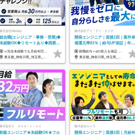
株式会社Widsley
株式会社アイ・ディ・エイチ
総合職(エンジニア・事務・営業)◆
開発エンジニア｜面接1回｜案件
未経験OK◆リモートあり◆残業月
価還元率83％｜給与UP保証｜年休
3h◆服装髪型自由
140日｜在宅利用率9割｜独立支
≪完全未経験でも月給40万円以上も可能です！≫ -------------- 【1】ITエンジニア 月給26万円～50万円＋プロジェクト手当＋資格手当 【2】IT事務、営業事務 月給26万円～50万円＋プロジェクト手当＋資格手当 ≪【1】【2】共通≫ ★上記給与には固定残業代20時間分(月3万719円～)を含みます。残業が超過した場合は、追加支給します(残業は月平均3時間とほぼ発生しません。残業がなくても、固定残業代は支給されます) ★試用期間6ヵ月あり（期間中は月給23万1000円～。固定残業代20時間分3万719円～を含む／超過分は別途支給） -------------- 【3】SES営業、SaaS営業 月給30万円以上＋インセンティブ＋各種手当 ★上記給与には固定残業代45時間分(月7万6967円～)を含みます。残業が超過した場合は、追加支給します(残業は月平均3時間とほぼ発生しません。残業がなくても、固定残業代は支給されます) ★試用期間6ヵ月あり(期間中も給与や福利厚生は同じです)
前職給与＋αの収入を保証 月給42万円～120万円＋各種手当＋賞与 給与基準が明確かつ高還元です。 一人ひとりが安定した環境のもと、長く活躍できる職場を目指しています。 ※平均年収650万円 ・還元率83％ ・各種手当について 職能手当／職務手当／資格手当／営業手当 など ※前職での経験・能力、給与などを考慮の上、当社規定により優遇いたします ※試用期間あり（3ヶ月／期間中の条件に変動はありません） ※上記金額には固定残業代（78,948円～225,564円/月30時間分）を含みます 超過分は別途全額支給いたします ・年収UPを保証 過去には転職時に〈年収200万円UP〉したエンジニアも在籍しています。入社時だけでなく、入社後も安心の給与水準で働ける環境です。キャリアや技術力が正当に評価されていないと感じていたら、一度面接でお話ししましょう！ 当社では管理職の人数は最低限にし、無駄な管理をしません。その費用削減分を社員の給与に還元しています！
援・副業制度
東京都_神奈川県_埼玉県_千葉県_大阪府_愛知県_北海道_青森県_岩手県_宮城県_秋田県_山形県_福島県_茨城県_栃木県_群馬県_新潟県_山梨県_長野県_富山県_石川県_福井県_静岡県_岐阜県_三重県_兵庫県_京都府_滋賀県_奈良県_和歌山県_広島県_岡山県_鳥取県_島根県_山口県_徳島県_香川県_愛媛県_高知県_福岡県_熊本県_佐賀県_長崎県_大分県_宮崎県_鹿児島県_沖縄県
東京都_神奈川県_埼玉県_千葉県_大阪府_愛知県_北海道_青森県_岩手県_宮城県_秋田県_山形県_福島県_茨城県_栃木県_群馬県_新潟県_山梨県_長野県_富山県_石川県_福井県_静岡県_岐阜県_三重県_兵庫県_京都府_滋賀県_奈良県_和歌山県_広島県_岡山県_鳥取県_島根県_山口県_徳島県_香川県_愛媛県_高知県_福岡県_熊本県_佐賀県_長崎県_大分県_宮崎県_鹿児島県_沖縄県
株式会社Ｃ Ａｄｄｉｔｉｏｎ
株式会社ルトラ
初級エンジニア★未経験OK★フル
開発エンジニア｜面接1回｜月給4