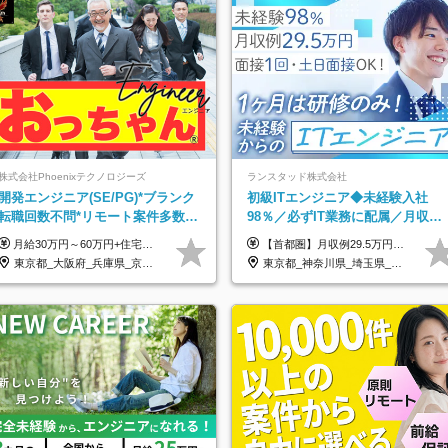
株式会社Phoenixテクノロジーズ
ランスタッド株式会社
開発エンジニア(SE/PG)*ブランク
初級ITエンジニア◆未経験入社
転職回数不問*リモート案件多数*
98％／必ずIT業務に配属／月収例
残業ほぼ0*通院のための半休制度
29.5万円／Web面接1回／土日面
月給30万円～60万円+住宅手当+職能手当+役職手当+決算賞与+報奨金 ※経験・能力を考慮し、優遇します ※給与には20時間分のみなし時間外手当(3万7000円以上)を含みます(超過時間分は別途追加支給) ※試用期間3～6ヵ月あり(その間の給与、待遇に差異なし) ※場合によって契約社員での採用の可能性あり(面接時に応相談)
【首都圏】月収例29.5万円（月給26万円＋諸手当） 【東海・関西】月収例28.5万円（月給25万円＋諸手当） 【九州】月収例26万円（月給23万円＋諸手当） ※経験・スキル・前職給与を踏まえ、総合的に判断して決定します。 例：首都圏 月収例31万円（月給27万円＋諸手当） ◆各種手当 ・通勤手当（上限4万円まで） ・残業代手当（1分単位で全額支給） ※固定残業代制は採用しておりません ・深夜勤務手当 ・資格取得支援（ランクに応じてお祝い金1万円～10万円を支給） ◆昇給：年1回 ◆補足 ・研修中1ヶ月間は、時給1670円となります。 ・試用期間6ヶ月あり。その間の待遇に変更はありません。 ※詳細は面接時にご案内します。
あり
可/SE
東京都_大阪府_兵庫県_京都府_福岡県
東京都_神奈川県_埼玉県_千葉県_大阪府_愛知県_兵庫県_京都府_福岡県