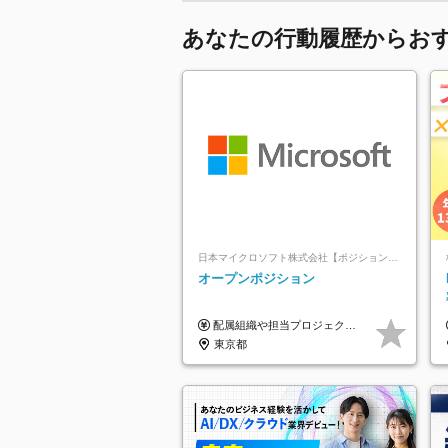
あなたの行動履歴からお
日本マイクロソフト株式会社【ポジションマッチ登録】
オープンポジション
配属組織や担当プロジェクトにより異なります。 ▼参考情報 ----------------------- 年俸650万～（1/12を月々支給） ※経験、能力を考慮の上、当社規定により優遇いたします。 ※時間外、休日出勤、深夜手当に対する賃金も基本年俸に含みます。
東京都