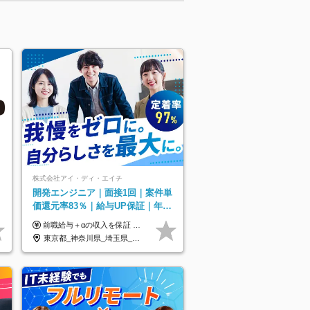
株式会社アイ・ディ・エイチ
開発エンジニア｜面接1回｜案件単
価還元率83％｜給与UP保証｜年休
140日｜在宅利用率9割｜独立支
前職給与＋αの収入を保証 月給42万円～120万円＋各種手当＋賞与 給与基準が明確かつ高還元です。 一人ひとりが安定した環境のもと、長く活躍できる職場を目指しています。 ※平均年収650万円 ・還元率83％ ・各種手当について 職能手当／職務手当／資格手当／営業手当 など ※前職での経験・能力、給与などを考慮の上、当社規定により優遇いたします ※試用期間あり（3ヶ月／期間中の条件に変動はありません） ※上記金額には固定残業代（78,948円～225,564円/月30時間分）を含みます 超過分は別途全額支給いたします ・年収UPを保証 過去には転職時に〈年収200万円UP〉したエンジニアも在籍しています。入社時だけでなく、入社後も安心の給与水準で働ける環境です。キャリアや技術力が正当に評価されていないと感じていたら、一度面接でお話ししましょう！ 当社では管理職の人数は最低限にし、無駄な管理をしません。その費用削減分を社員の給与に還元しています！
援・副業制度
東京都_神奈川県_埼玉県_千葉県_大阪府_愛知県_北海道_青森県_岩手県_宮城県_秋田県_山形県_福島県_茨城県_栃木県_群馬県_新潟県_山梨県_長野県_富山県_石川県_福井県_静岡県_岐阜県_三重県_兵庫県_京都府_滋賀県_奈良県_和歌山県_広島県_岡山県_鳥取県_島根県_山口県_徳島県_香川県_愛媛県_高知県_福岡県_熊本県_佐賀県_長崎県_大分県_宮崎県_鹿児島県_沖縄県