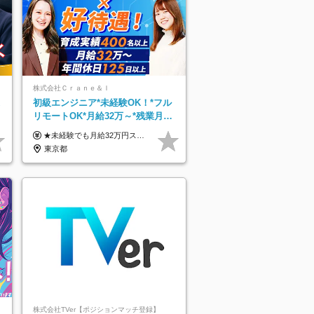
株式会社Ｃｒａｎｅ＆Ｉ
初級エンジニア*未経験OK！*フル
0
リモートOK*月給32万～*残業月
9.8h*1ヶ月の研修*資格取得率
★未経験でも月給32万円スタート★ 月収32万円～35万円＋各種手当（資格手当だけで毎月15万の上乗せ実績あり！） ★資格手当豊富！1資格につき最大3万円支給 ★功績手当の導入で、毎月のお給与に上乗せで最大10万円支給している社員も！ ★1回の昇級で年収数十万UPも可 ★ゆくゆくは年収1000万以上も目指せる 年俸384万円～1,162万8,000円（12分割） ※経験・スキルを考慮の上決定します ※上記金額には固定残業代（月30h分・60,800円～66,500円）を含みます ※超過分は別途全額支給します ※試用期間2ヶ月間あり（その他待遇に差異はありません）
100％
東京都
株式会社TVer【ポジションマッチ登録】