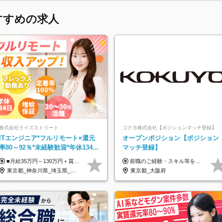
すすめの求人
株式会社ライズストリート
コクヨ株式会社【ポジションマッチ登録】
ITエンジニア*フルリモート×還元
オープンポジション【ポジション
率80～92％*未経験歓迎*年休134日
マッチ登録】
*月給35万～*定着率100%
■月給35万円～130万円＋賞与年2回＋各種手当 ※システムエンジニアの経験をお持ちの方は月給41万円以上＋賞与年2回（108万円～）＋手当 ■単価（年収）アップのチャンスは最大年12回 ※残業代は1分単位で100％全額支給。サービス残業などは一切ありません ※試用期間6ヵ月（試用期間中の待遇・給与に差はありません）
前職のご経験・スキル等を考慮して決定します。
東京都_神奈川県_埼玉県_千葉県_大阪府_愛知県_北海道_青森県_岩手県_宮城県_秋田県_山形県_福島県_茨城県_栃木県_群馬県_新潟県_山梨県_長野県_富山県_石川県_福井県_静岡県_岐阜県_三重県_兵庫県_京都府_滋賀県_奈良県_和歌山県_広島県_岡山県_鳥取県_島根県_山口県_徳島県_香川県_愛媛県_高知県_福岡県_熊本県_佐賀県_長崎県_大分県_宮崎県_鹿児島県_沖縄県
東京都_大阪府