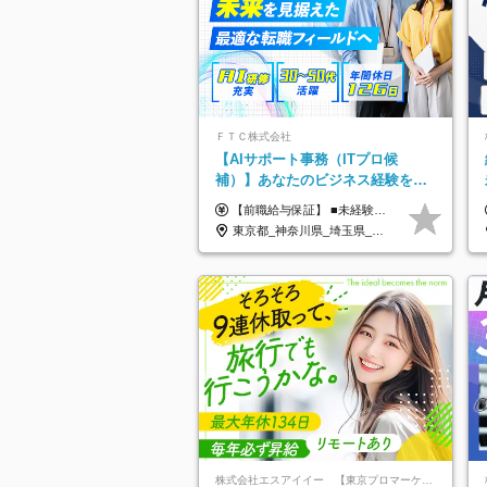
ＦＴＣ株式会社
【AIサポート事務（ITプロ候
補）】あなたのビジネス経験をAI
業界で活かす◆IT未経験OK◆目指
【前職給与保証】 ■未経験者： 月給30万円～35万円 ■ローキャリア（経験目安1年程度）： 月給35万円～40万円 ■経験者（経験目安3年以上）： 月給40万円～60万円 ■即戦力（経験目安5年以上）： 月給45万円～80万円 ※上記金額には固定残業代30時間分 【未経験者5万5000円～7万3000円、 ローキャリア6万4000円～7万3000円、 経験者5万8000円～10万9000円、 即戦力8万2000円～14万5000円】を含みます。 ※30時間を超える場合は追加で全額支給します。 ※経験・能力・前職給与などを総合的に評価したうえでご納得いただけるよう個別決定。 未経験者の場合、前職給与とポテンシャルを査定のうえ決定いたします。 ※日本国内でのIT業界経験、または同等の実務経験と能力に応じて決定します。 ※前職給与は日本円かつ、日本国内での実績に基づき評価します。 【納得の評価システム】 ★クォーター毎に査定する評価制度導入！ 明確な評価基準で翌年度年収を上げましょう！ ★評価対象期間に在籍中のほとんどの社員が昇給し 年収アップを実現しています！ ★様々なインセンティブ制度を用意し多角的に正当評価しています！ ※試用期間6カ月（期間中の待遇等に差異なし）
せるコンサル
東京都_神奈川県_埼玉県_千葉県
株式会社エスアイイー 【東京プロマーケット上場】