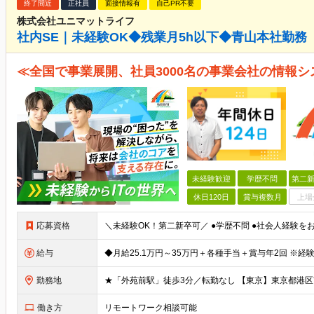
終了間近
正社員
面接情報有
自己PR不要
株式会社ユニマットライフ
社内SE｜未経験OK◆残業月5h以下◆青山本社勤務
≪全国で事業展開、社員3000名の事業会社の情報シ
未経験歓迎
学歴不問
第二新
休日120日
賞与複数月
上場
応募資格
給与
勤務地
働き方
リモートワーク相談可能