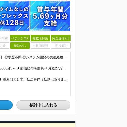
卒OK
ベテランOK
複数名採用
完全週休2日
企業
転勤なし
土日面接可
面接1回
【金融業界の経験は不問！専門知識は入社後に学べます】 ◎学歴不問 ◎システム開発の実務経験をお持ちの方 └3年以上・Java、C#いずれかの使用経験をお持ちの方を想定しております 【以下のような方は
【賞与年3回・昨年度支給実績5.69か月分】 ★想定年収500万円～ ★前職給与考慮あり 月給27万円～59万円 +残業代全額支給(1分単位、監督職以下) +人事評価による賞与年2回（4月/10月）
◎本社勤務 東京都港区虎ノ門5-13-1 虎ノ門40MTビル 8F ※原則として、転居を伴う転勤はありません ※(変更の範囲)上記を除く当社関連勤務地
検討中に入れる