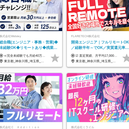
株式会社Widsley
FLARETECH株式会社
総合職(エンジニア・事務・営業)◆
開発エンジニア｜フルリモートOK
未経験OK◆リモートあり◆残業月
／経験半年～でOK／実質還元率8
3h◆服装髪型自由
～90%／前給保証／AI系など最先
≪完全未経験でも月給40万円以上も可能です！≫ -------------- 【1】ITエンジニア 月給26万円～50万円＋プロジェクト手当＋資格手当 【2】IT事務、営業事務 月給26万円～50万円＋プロジェクト手当＋資格手当 ≪【1】【2】共通≫ ★上記給与には固定残業代20時間分(月3万719円～)を含みます。残業が超過した場合は、追加支給します(残業は月平均3時間とほぼ発生しません。残業がなくても、固定残業代は支給されます) ★試用期間6ヵ月あり（期間中は月給23万1000円～。固定残業代20時間分3万719円～を含む／超過分は別途支給） -------------- 【3】SES営業、SaaS営業 月給30万円以上＋インセンティブ＋各種手当 ★上記給与には固定残業代45時間分(月7万6967円～)を含みます。残業が超過した場合は、追加支給します(残業は月平均3時間とほぼ発生しません。残業がなくても、固定残業代は支給されます) ★試用期間6ヵ月あり(期間中も給与や福利厚生は同じです)
☑︎ 直近実績、月平均17,000円の昇給 ☑︎ 前職給与100%保証 ☑︎ 実質還元率80～90% ☑︎ 待機時も給与は満額支給 月給35万円～70万円＋交通費など各種手当 ※想定年収：4,200,000円～10,560,000円 ※経験・能力等を考慮の上で決定します。 ※上記金額には、みなし残業手当（50時間分・104,000円～212,000円）を含みます。超過分は別途追加支給します。 ┗残業時間は月平均10時間、多い時でも20時間程度と安定しております ★単価連動型の給与体系ではないため、万が一待機になってもその間の給与は満額支給しています。 ＜1年間の昇給事例をご紹介！＞ ・20代/フロントエンドエンジニア：月給274,000円→月給362,000円（＋88,000円/月） ・20代/iOSエンジニア：月給237,000円→月給287,000円（＋50,000円/月） ・20代/Androidエンジニア：月給316,000円→月給374,000円（＋58,000円/月） ・30代/Javaエンジニア（上流）：月給340,000円→月給418,000円（＋78,000円/月） ・30代/PMO：月給340,000円→月給418,000円（＋78,000円/月）
端案件多数
東京都_神奈川県_埼玉県_千葉県_大阪府_愛知県_北海道_青森県_岩手県_宮城県_秋田県_山形県_福島県_茨城県_栃木県_群馬県_新潟県_山梨県_長野県_富山県_石川県_福井県_静岡県_岐阜県_三重県_兵庫県_京都府_滋賀県_奈良県_和歌山県_広島県_岡山県_鳥取県_島根県_山口県_徳島県_香川県_愛媛県_高知県_福岡県_熊本県_佐賀県_長崎県_大分県_宮崎県_鹿児島県_沖縄県
東京都_神奈川県_埼玉県_千葉県_大阪府_愛知県_北海道_青森県_岩手県_宮城県_秋田県_山形県_福島県_茨城県_栃木県_群馬県_新潟県_山梨県_長野県_富山県_石川県_福井県_静岡県_岐阜県_三重県_兵庫県_京都府_滋賀県_奈良県_和歌山県_広島県_岡山県_鳥取県_島根県_山口県_徳島県_香川県_愛媛県_高知県_福岡県_熊本県_佐賀県_長崎県_大分県_宮崎県_鹿児島県_沖縄県
株式会社Ｃ Ａｄｄｉｔｉｏｎ
株式会社ミライル