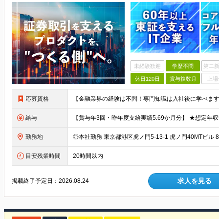
未経験歓迎
学歴不問
第二新
休日120日
賞与複数月
上場
応募資格
給与
勤務地
目安残業時間
20時間以内
求人を見る
掲載終了予定日：
2026.08.24