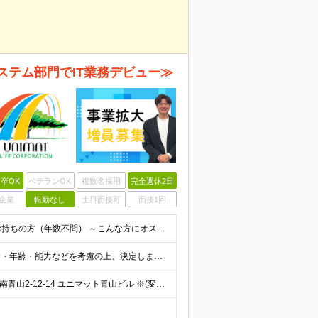
ステム部門でIT業務デビュー≫
卒OK
ベテランOK
複数名採用
完全週休2日
企業
転勤なし
土日面接可
面接1回
＼未経験OK！第二新卒可／ ●学歴不問 ●社会人経験をお持ちの方（年数不問） ～こんな方にオススメのポジションです～ ★コミュニケーションを大切にし、人のサポートが好きな方 ★情報システムやIT、D
◆月給25.1万円～35万円＋各種手当＋賞与年2回 ※経験・年齢・能力などを考慮の上、決定します。 ※上記には固定残業代：30時間分／5万円を含む。超過分は別途全額支給。 ※試用期間3ヶ月(期間中の
★「外苑前駅」徒歩3分／転勤なし 【東京】東京都港区南青山2-12-14 ユニマット青山ビル ※(変更の範囲)上記を除く当社関連勤務地