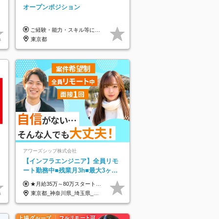
オープンポジション
ご経験・能力・スキル等により、当社基準にて優遇・相談のうえ決定いたします。
東京都
アワーズシップ株式会社
【インフラエンジニア】全員リモ
ート勤務中■残業月3h■最大3ヶ月
の連休あり■年休126日■20～30代
★月給35万～80万スタートも可 【未経験の方】 ■月給26万～80万＋賞与年2回（年2ヶ月分） 【何かしらのインフラエンジニア経験をお持ちの方】 ■月給35万～80万＋賞与年2回（年2ヶ月分） ※スキル・経験などを考慮し決定します ※試用期間6ヶ月あり。期間中は契約社員となります。その他の待遇に差異はありません（試用期間終了後、昇給の可能性あり） ※上記金額には固定残業代（月30時間分／4万9600円～15万2600円）を含みます。超過分は別途支給いたします。 ＼頑張りはインセンティブで還元！／ クライアントに貢献度を評価され、当社のエンジニアが追加で案件に参画することになるなど、会社にとって利益になる行動はしっかり評価します。 会社の成長に貢献できていることを実感でき、「もっと頑張ろう」と思える体制づくりを整えています！
活躍中！
東京都_神奈川県_埼玉県_千葉県_大阪府