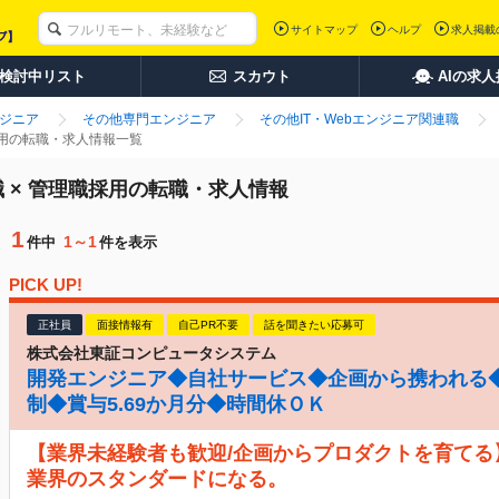
サイトマップ
ヘルプ
求人掲載
検討中リスト
スカウト
AIの求
ンジニア
その他専門エンジニア
その他IT・Webエンジニア関連職
職採用の転職・求人情報一覧
職 × 管理職採用の転職・求人情報
1
1～1
件中
件を表示
PICK UP!
正社員
面接情報有
自己PR不要
話を聞きたい応募可
株式会社東証コンピュータシステム
開発エンジニア◆自社サービス◆企画から携われる◆
制◆賞与5.69か月分◆時間休ＯＫ
【業界未経験者も歓迎/企画からプロダクトを育てる
業界のスタンダードになる。