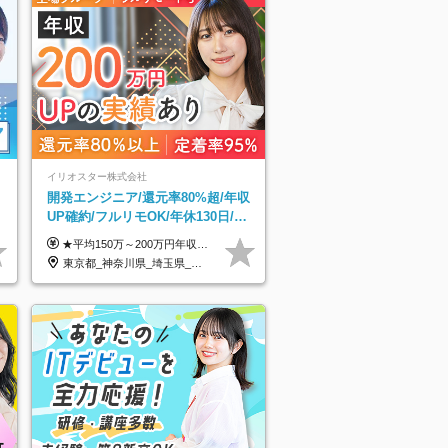
イリオスター株式会社
開発エンジニア/還元率80%超/年収
UP確約/フルリモOK/年休130日/平
接
均残業7h/約2万件の案件から選択
★平均150万～200万円年収UPを実現！ ★前職給与を100％保証！ ★案件内容の開示・明確な評価体制あり ⇒クライアント評価で即昇給を実現したケースも◎ ★年12回（毎月昇給チャンスあり） ■月給35万円～103万円 ※経験・能力・前職給与を考慮し、決定 ※上記給与には月30時間分(6万6500円以上)の固定残業代が含まれます。超過分は手当として別途支給します ※試用期間3ヶ月あり(期間中の給与・待遇面に差異はありません) ▼収入アップの実例をご紹介 ───────────── ★働き方改革をした30代男性（PG） 子どもが生まれたばかりなのに、忙しい現場で残業も月50～60時間が当たり前。 ⇒残業ほぼゼロ＆週3リモートの働き方に！しかも給与もアップ！ ★収入アップした30代男性（PM） 子供が3人いて家計も苦しく、残業代で稼ぐ日々… ⇒残業をたくさんしていた年収額より、100万円以上アップしました！
東京都_神奈川県_埼玉県_千葉県_大阪府_愛知県_北海道_青森県_岩手県_宮城県_秋田県_山形県_福島県_茨城県_栃木県_群馬県_新潟県_山梨県_長野県_富山県_石川県_福井県_静岡県_岐阜県_三重県_兵庫県_京都府_滋賀県_奈良県_和歌山県_広島県_岡山県_鳥取県_島根県_山口県_徳島県_香川県_愛媛県_高知県_福岡県_熊本県_佐賀県_長崎県_大分県_宮崎県_鹿児島県_沖縄県