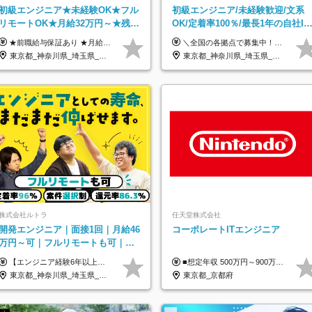
初級エンジニア★未経験OK★フル
初級エンジニア/未経験歓迎/文系
リモートOK★月給32万円～★残業
OK/定着率100％/最長1年の自社IT
月10h＆年休120日以上★副業可
スクール研修あり/年休130日
★前職給与保証あり ★月給32万円以上＋インセンティブあり 月給32万円以上＋インセンティブ＋各種手当 ※上記には固定残業代（月30時間・44,400円～）を含みます ※超過分は別途支給します ※試用期間はございません ★＼成果＝あなたの収入／★ 【1】案件単価ー8万円＝あなたの給与 参画したプロジェクトの案件単価から 一律8万円引いた金額があなたの給与です！ （月給例） ■1人称での構築・小規模な詳細設計 案件単価55万円ー8万円＝月給47万円（還元率85.5%） ■大型案件の設計・構築やプロジェクト管理 案件単価90万円ー8万円＝月給82万円（還元率91.1%） ‥‥‥‥‥‥‥‥‥‥‥‥‥‥‥‥‥‥ 【2】月給の他にも豊富なインセンティブあり 全員が月3～13万円のインセンティブをゲットしています！ ≪インセンティブ制度≫ 稼働している現場で増員・交代が発生し、 当社の人員を配属が決定した際に支給。 ◇C Addition正社員が参画 ：実粗利の10%／毎月 ◇協力会社所属の社員が参画：実粗利の30%／毎月 ≪リファラル制度≫ あなたの知り合いが当社のメンバーになった際に、 毎月1人あたり2万円支給します◎ ‥‥‥‥‥‥‥‥‥‥‥‥‥‥‥‥‥‥
＼全国の各拠点で募集中！／ 給与は以下の通り、勤務地により異なります。 札幌：月給23万円～27万円 仙台：月給22万円～26万円 新潟：月給22万円～26万円 東京：月給26万円～30万円 大阪：月給24万円～29万円 福岡：月給23.5万円～27万円 沖縄：月給21万円～26万円 ◎給与は知識や経験を考慮して決定します。 ◎残業は別途全額支給します。 ◎試用期間12カ月あり（給与は以下の通りです。その他条件に変更はありません） （試用期間の給与） 札幌：月給18.6万円～ 仙台：月給19万円～ 新潟：月給18万円～ 東京：月給22万円～ 大阪：月給20.8万円～ 福岡：月給19万円～ 沖縄：月給18万円～
東京都_神奈川県_埼玉県_千葉県_大阪府_愛知県_北海道_青森県_岩手県_宮城県_秋田県_山形県_福島県_茨城県_栃木県_群馬県_新潟県_山梨県_長野県_富山県_石川県_福井県_静岡県_岐阜県_三重県_兵庫県_京都府_滋賀県_奈良県_和歌山県_広島県_岡山県_鳥取県_島根県_山口県_徳島県_香川県_愛媛県_高知県_福岡県_熊本県_佐賀県_長崎県_大分県_宮崎県_鹿児島県_沖縄県
東京都_神奈川県_埼玉県_千葉県_大阪府_愛知県_北海道_青森県_岩手県_宮城県_秋田県_山形県_福島県_茨城県_栃木県_群馬県_新潟県_山梨県_長野県_富山県_石川県_福井県_静岡県_岐阜県_三重県_兵庫県_京都府_滋賀県_奈良県_和歌山県_広島県_岡山県_鳥取県_島根県_山口県_徳島県_香川県_愛媛県_高知県_福岡県_熊本県_佐賀県_長崎県_大分県_宮崎県_鹿児島県_沖縄県
株式会社ルトラ
任天堂株式会社
開発エンジニア｜面接1回｜月給46
コーポレートITエンジニア
万円～可｜フルリモートも可｜案
件選択制｜定着率96％以上｜副業
【エンジニア経験6年以上の方】 月給46万円～100万円（固定残業代含む） ※上記月給には月30時間分の固定残業代（月8万7,400円～月19万円）を含む。超過分は全額支給。 【エンジニア経験4年以上の方】 月給42万円～100万円（固定残業代含む） ※上記月給には月30時間分の固定残業代（月7万9,800円～月19万円）を含む。超過分は全額支給。 【エンジニア経験4年未満の方】 月給38万円～100万円（固定残業代含む） ※上記月給には月30時間分の固定残業代（月7万2,200円～月19万円）を含む。超過分は全額支給。 ※経験、スキル、前職給与などを踏まえて決定。 ◆ルトラの給与制度のポイント！◆ ・社員の95%が入社時に年収UP！最高で300万円UPの実績も ・平均還元率86.3%（交通費・住宅手当・会社負担分の社保も含む） ・人柄やポテンシャルを評価し、スキル以上の希望年収を提示することも ・退職金制度やリファラル手当（平均50万円）あり
■想定年収 500万円～900万円 月給制 月給278,000円～ ※残業が発生した場合、残業代を別途全額支給します ※試用期間2ヶ月あり(待遇や給与に差異はありません)
OK｜住宅手当
東京都_神奈川県_埼玉県_千葉県_大阪府_愛知県_北海道_青森県_岩手県_宮城県_秋田県_山形県_福島県_茨城県_栃木県_群馬県_新潟県_山梨県_長野県_富山県_石川県_福井県_静岡県_岐阜県_三重県_兵庫県_京都府_滋賀県_奈良県_和歌山県_広島県_岡山県_鳥取県_島根県_山口県_徳島県_香川県_愛媛県_高知県_福岡県_熊本県_佐賀県_長崎県_大分県_宮崎県_鹿児島県_沖縄県
東京都_京都府