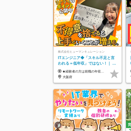
株式会社ヒューマンキュレーション
ITエンジニア◆「スキル不足と言
われる＝低年収」ではない！｜ 不
安を克服し、年収アップした社員
★経験者の方は前職の年収以上を保証します ★案件単価を開示した上で80％以上を還元します 月給25万円以上＋賞与年2回 ※経験や能力を考慮の上で優遇します ※試用期間が3ヶ月(その間の給与・待遇・雇用形態に変更はありません) ※月給には月20時間分のみなし残業手当(5万円)を含みます(超過分は別途支給) ★残業平均は月10時間以下ですので、毎月10時間分程度はお得です！
の実例
大阪府