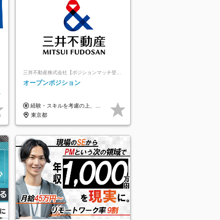
三井不動産株式会社【ポジションマッチ登録】
オープンポジション
ー
ロ
経験・スキルを考慮の上、決定します。 ▼参考情報 ----------------------- ＜想定年収850万円～1,500万円（基礎給与・賞与2回含む）＞ 月給42万円～ ※時間外勤務手当・諸手当等別途 ※試用期間3ヶ月 ※残業手当有り
東京都