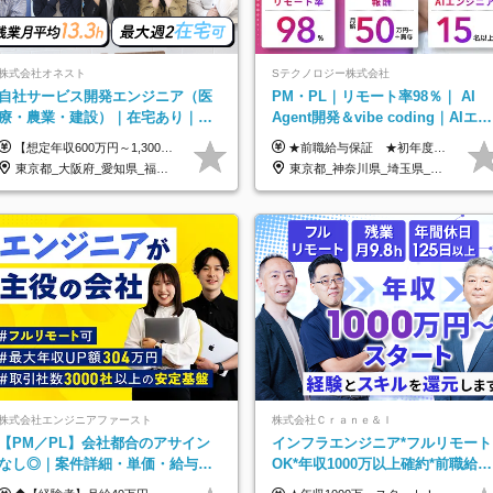
株式会社オネスト
Sテクノロジー株式会社
自社サービス開発エンジニア（医
PM・PL｜リモート率98％｜ AI
療・農業・建設）｜在宅あり｜残
Agent開発＆vibe coding｜AIエン
業月平均13.3h｜年収1000万可｜
ジニアチームをリード
【想定年収600万円～1,300万円】 ★賞与年2回＋勤務地手当＋残業手当（年平均残業時間にて算出）を含む ※基本給＋勤務地手当＋役職手当 ※勤務地手当：結婚の有無に関係なく、物価などの違いを考慮して全社員に支給されます 月給40万円～89万円 ＜各種手当＞ ■勤務地手当（東京2万円／月、大阪1万円／月、名古屋5000円／月） ■通勤手当（月額5万円まで） ■扶養手当（6,000円／扶養親族一人） ■役職手当（8,000円～15万円） ※残業代は1分単位で全額支給します ※経験やスキルを考慮し、当社規定により給与を決定します ※執行役員は年俸制となる場合があります
★前職給与保証 ★初年度年収700～800万円も可能 月給50万円～90万円＋賞与年2回＋各種手当 ◎スキルや経験などを考慮。前職から給与アップをお約束します！ ◎上記月給には固定残業代30時間分(95000円～)を含みます。超過した場合は追加支給します ◎試用期間は6ヵ月あり。その間の給与・待遇に差異はありません
賞与年2回
東京都_大阪府_愛知県_福岡県
東京都_神奈川県_埼玉県_千葉県_大阪府_愛知県_北海道_青森県_岩手県_宮城県_秋田県_山形県_福島県_茨城県_栃木県_群馬県_新潟県_山梨県_長野県_富山県_石川県_福井県_静岡県_岐阜県_三重県_兵庫県_京都府_滋賀県_奈良県_和歌山県_広島県_岡山県_鳥取県_島根県_山口県_徳島県_香川県_愛媛県_高知県_福岡県_熊本県_佐賀県_長崎県_大分県_宮崎県_鹿児島県_沖縄県
株式会社エンジニアファースト
株式会社Ｃｒａｎｅ＆Ｉ
【PM／PL】会社都合のアサイン
インフラエンジニア*フルリモート
なし◎｜案件詳細・単価・給与テ
OK*年収1000万以上確約*前職給与
ーブル全公開！働き方も年収も自
保障*残業月9.8h*40代50代活躍