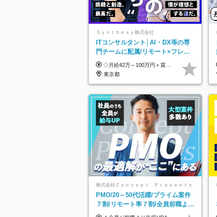
Ｓｙｎｔｈｅｓｙ株式会社
ITコンサルタント│AI・DX等の専
門チームに配属/リモート×フレッ
クス/Big4と同水準の給与・待遇
◇月給42万～100万円＋賞与年2回 └年収900～1600万円可能 ★☆年収例☆★ ◎37歳・元開発エンジニア └年収900万（2年後に年収150万UP実績） ◎40歳・元SierのPM └年収1400万（2年後に年収300万UP実績） ◎43歳・元コンサルタント └年収1600万（2年後に年収200万UP実績） ※経験・スキルを考慮し決定します ※試用期間3～6カ月あり（その間の待遇に差異はありません） 【固定残業代について】 なし（残業代は、実際の労働時間に応じて別途全額支給）
東京都
株式会社Ｃｏｎｃｅｐｔ Ｐｒｅｓｅｎｔｓ
PMO/20～50代活躍/プライム案件
７割/リモート率７割/全員前職より
年収UP/有給取得率100%