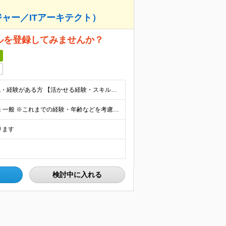
ジャー／ITアーキテクト）
ルを登録してみませんか？
日
ポジションマッチ登録対象分野において、何らかの知識・経験がある方 【活かせる経験・スキル】 下記いずれかの領域における何かしらの経験／スキル ・ITコンサルタント ・プロジェクトマネージャー ・I
【想定年収】 550～1100万 【想定役職】 課長代理 主任 一般 ※これまでの経験・年齢などを考慮し、当社給与規則に基づき決定します。 ※残業手当 一般社員（定型勤務・フレックスタイム制）の
ります
検討中に入れる