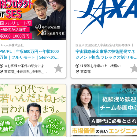
One人事株式会社
国立研究開発法人宇宙航空研究開発機構【JAXA】
PM/PL｜年収600万円～年収1000
宇宙戦略基金事業の技術開発マネ
万超｜フルリモート｜SIerへの変
ジメント担当/フレックス制/リモ
革期をリード＆自社サービス
ト活用/異業種出身者歓迎/国家プ
≪お客様や案件の紹介によりインセンティブを支給！≫ 月給40万円以上＋賞与年2回＋インセンティブ ◎経験やスキルを考慮の上、優遇します ◎上記月給は固定残業代月45時間分(月額9万1040円以上)を含みます。超過した場合は全額追加支給します ◎試用期間3カ月あり(給与や福利厚生等は同じです) ＜年収例＞ 36歳／PL（元SE）／580万円 / 官公庁向けWebシステム開発 ※メンバーから2年でPLへ昇格 41歳／SL／616万円 / メーカー向けWebサイト開発 46歳／PL／742万円 / 金融情報連携システム開発 52歳 / PM / 952万円 / 信販システムの再構築 55歳 / PM / 910万円 / 製造業向け基盤構築開発
経歴等を考慮の上、機構の規定により決定します。 ＜大学卒業後、正規社員として民間企業に3年勤務した場合＞ ・月給30万円以上 ・年収470万円以上 年収概算を試算する場合は以下をご確認ください。 https://www.jaxa.jp/about/employ/trial_j.html ■昇給年1回、賞与年2回 ■諸手当（住居手当、通勤手当他） ■退職金制度あり ※年収470万円～ ※超過勤務分は別途支給します。 ※6ヶ月の試用期間あり。その間の待遇・給与に差異はありません。
ジェクト
東京都_神奈川県_埼玉県_千葉県_大阪府_愛知県_北海道_青森県_岩手県_宮城県_秋田県_山形県_福島県_茨城県_栃木県_群馬県_新潟県_山梨県_長野県_富山県_石川県_福井県_静岡県_岐阜県_三重県_兵庫県_京都府_滋賀県_奈良県_和歌山県_広島県_岡山県_鳥取県_島根県_山口県_徳島県_香川県_愛媛県_高知県_福岡県_熊本県_佐賀県_長崎県_大分県_宮崎県_鹿児島県_沖縄県
東京都