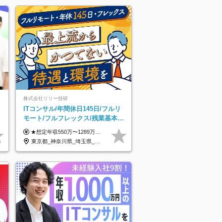
株式会社リリー技研
ITコンサル/年間休日145日/フルリ
モート/フルフレックス/残業基本な
し/全国からの応募OK/特別休暇あ
★想定年収550万〜1289万円 ■契約社員 月給45.8万〜71.6万円 ★想定年収688万〜1611万円 ■正社員 月給57.3万〜89.5万円 ※給与は経験・スキルを考慮の上、決定します。 ※試用期間3ヶ月（その間の給与・待遇に差異はありません）期間は短縮の可能性あり ※残業代は別途全額支給します 【★評価について★】 弊社では、1〜7の7段階からなる等級制を導入しています。 【★昇給の仕組み★】 等級が1段階上がるごとに、基本給の25％に相当する額が昇給されます。 評価は年2回実施されるため、年に2回の昇給チャンスがあります。 頑張りが正当に評価される、透明性の高い制度です。
り
東京都_神奈川県_埼玉県_千葉県_大阪府_愛知県_北海道_青森県_岩手県_宮城県_秋田県_山形県_福島県_茨城県_栃木県_群馬県_新潟県_山梨県_長野県_富山県_石川県_福井県_静岡県_岐阜県_三重県_兵庫県_京都府_滋賀県_奈良県_和歌山県_広島県_岡山県_鳥取県_島根県_山口県_徳島県_香川県_愛媛県_高知県_福岡県_熊本県_佐賀県_長崎県_大分県_宮崎県_鹿児島県_沖縄県