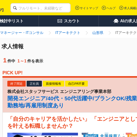
サイトマップ
ヘルプ
求人掲載
検討中リスト
スカウト
AIの求
マネージャー・ITコンサル
ITアーキテクト
山形県
ITアーキテ
・求人情報
1
1～1
件中
件を表示
PICK UP!
終了間近
正社員
面接情報有
自己PR不要
株式会社スタッフサービス エンジニアリング事業本部
開発エンジニア/40代・50代活躍中/ブランクOK/残業
勤務地/再雇用制度あり
「自分のキャリアを活かしたい」 「エンジニアとし
を叶える転職しませんか？