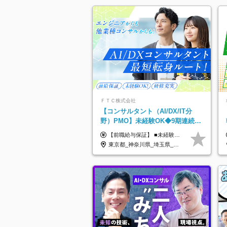
ＦＴＣ株式会社
【コンサルタント（AI/DX/IT分
野）PMO】未経験OK◆9期連続大
幅増益！AI企業へ進化中◆ポジシ
【前職給与保証】 ■未経験者： 月給30万円～35万円 ■ローキャリア（経験目安1年程度）： 月給35万円～40万円 ■経験者（経験目安3年以上）： 月給40万円～60万円 ■即戦力（経験目安5年以上）： 月給45万円～80万円 ※上記金額には固定残業代30時間分 【未経験者5万5000円～7万3000円、 ローキャリア6万4000円～7万3000円、 経験者5万8000円～10万9000円、 即戦力8万2000円～14万5000円】を含みます。 ※30時間を超える場合は追加で全額支給します。 ※経験・能力・前職給与などを総合的に評価したうえでご納得いただけるよう個別決定。 未経験者の場合、前職給与とポテンシャルを査定のうえ決定いたします。 ※日本国内でのIT業界経験、または同等の実務経験と能力に応じて決定します。 ※前職給与は日本円かつ、日本国内での実績に基づき評価します。 【納得の評価システム】 ★クォーター毎に査定する評価制度導入！ 明確な評価基準で翌年度年収を上げましょう！ ★評価対象期間に在籍中のほとんどの社員が昇給し 年収アップを実現しています！ ★様々なインセンティブ制度を用意し多角的に正当評価しています！ ※試用期間6カ月（期間中の待遇等に差異なし）
ョン多数
東京都_神奈川県_埼玉県_千葉県