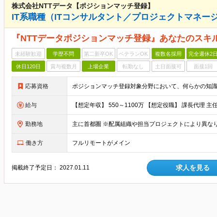
株式会社NTTデータ【ポジションマッチ登録】
IT系職種（ITコンサルタント／プロジェクトマネー
『NTTデータポジションマッチ登録』あなたのスキ
未経験歓迎
学歴不問
第二新卒OK
ベテランOK
複数名採用
完全週休2
休日120日
賞与複数月
上場企業
転勤なし
土日面接可
面接1回
応募資格
給与
勤務地
主に首都圏 ※配属組織や担当プロジェクトにより異な
働き方
フルリモートがメイン
求人を見る
掲載終了予定日：
2027.01.11