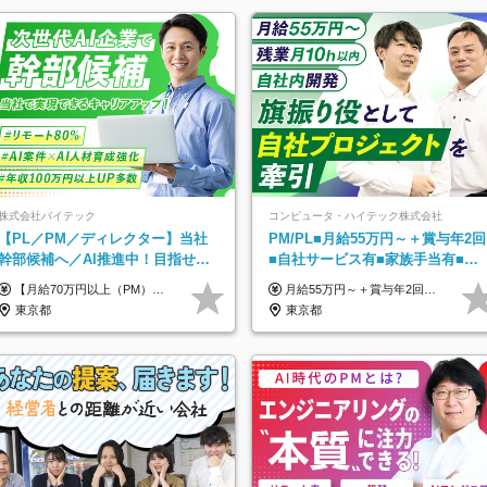
株式会社バイテック
コンピュータ・ハイテック株式会社
【PL／PM／ディレクター】当社
PM/PL■月給55万円～＋賞与年2回
幹部候補へ／AI推進中！目指せる
■自社サービス有■家族手当有■残
AI人材／年収800万円以上可／リモ
業月10h
【月給70万円以上（PM）／想定年収840万円以上】 ★詳しくは下記をご参照ください！ ■SE/PL/テスト計画以降などの上流フェーズ 月給53万円以上 ※想定年収636万円以上 ■PM/ディレクター（管理職・幹部候補） 月給70万円以上 ※想定年収840万円以上 ※単価の変動により給与も随時更新（完全単価連動型） ※育成枠については個人の経験・能力を考慮し決定 ※超過勤務については別途残業手当を支給 【固定残業代について】 なし（残業代は、実際の労働時間に応じて別途全額支給）
月給55万円～＋賞与年2回＋決算賞与＋残業代全額支給＋各手当 ※月給の金額は経験やスキルを考慮して、決定します ※残業代は別途全額支給します ※試用期間6ヶ月（期間中の給与・待遇に差異はありません） ★7期連続決算賞与支給中！
ート80％
東京都
東京都