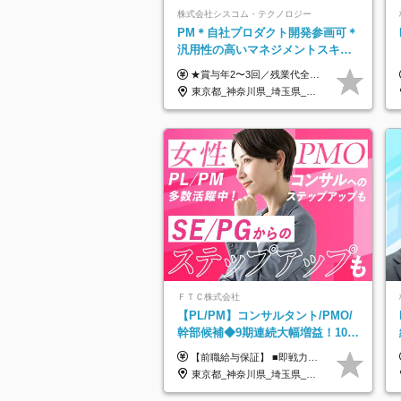
株式会社シスコム・テクノロジー
PM＊自社プロダクト開発参画可＊
汎用性の高いマネジメントスキル
＊年収1000万以上可
★賞与年2〜3回／残業代全額支給／子ども手当（月1万円）／誕生日手当（年1回1万円）★ ＜初年度の想定年収:600万円～800万円＞ 月給50万7000円～70万4000円＋賞与年2回＋決算賞与 ※経験・能力を考慮のうえ決定します。 ※専門性を高めながらチームを牽引する「プロジェクト推進力」を高く評価し、給与へダイレクトに反映します。 ※試用期間6ヶ月（待遇変動なし） 年収800万円以上も⽬指せます。 経験・スキル・前職給与を最大限に考慮し、 ご納得いただける条件を提示します。 【賞与】 年2〜3回支給（7月・12月＋業績により決算賞与） 当社では、目の前の案件による固定報酬だけが評価の全てではありません。 メンバー育成、現場でのポジション拡大、 ナレッジの共有、そして組織づくりへの参画など、 「会社への貢献度（ビジネスプロセス）」 を昇給・賞与へダイレクトに反映しています。 専門性を高める「技術」と、チームを前進させる「プロジェクト推進」。 この両輪を回すことで、確かなスキル成長と年収アップを同時に実現できる環境です。
東京都_神奈川県_埼玉県_千葉県
ＦＴＣ株式会社
【PL/PM】コンサルタント/PMO/
幹部候補◆9期連続大幅増益！10期
目の成長＋安定性【前給保証】
【前職給与保証】 ■即戦力（経験目安5年以上）： 月給45万円～80万円 ■経験者（経験目安3年以上）： 月給40万円～60万円 ■ローキャリア（経験目安1年程度）： 月給35万円～40万円 ■未経験者： 月給30万円～35万円 ※上記金額には固定残業代30時間分 【未経験者5万5000円～7万3000円、 ローキャリア6万4000円～7万3000円、 経験者5万8000円～10万9000円、 即戦力8万2000円～14万5000円】を含みます。 ※30時間を超える場合は追加で全額支給します。 ※経験・能力・前職給与などを総合的に評価したうえでご納得いただけるよう個別決定。 未経験者の場合、前職給与とポテンシャルを査定のうえ決定いたします。 ※日本国内でのIT業界経験、または同等の実務経験と能力に応じて決定します。 ※前職給与は日本円かつ、日本国内での実績に基づき評価します。 【納得の評価システム】 ★クォーター毎に査定する評価制度導入！ 明確な評価基準で翌年度年収を上げましょう！ ★評価対象期間に在籍中のほとんどの社員が昇給し 年収アップを実現しています！ ★様々なインセンティブ制度を用意し多角的に正当評価しています！ ※試用期間6カ月（期間中の待遇等に差異なし）
東京都_神奈川県_埼玉県_千葉県