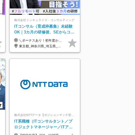
株式会社インキュライズ・コンサルティング
ITコンサル（育成枠募集）未経験
OK｜3カ月の研修後、SEからコン
サルへステップアップ｜リモート8
＼ボーナスあり！初年度から年収300万円以上／ ■月給24万2,200円～35万円＋賞与＋各種手当 ※経験・年齢・能力等を考慮し決定いたします。 ※試用期間中（3カ月）は契約社員で、月給21万円＋諸手当になります。 （試用期間中は残業が発生しません。その他の待遇に変更はありません。） ＼自分の市場価値が上がる／ 定量評価×定性評価の明確な基準での評価制度を設けており、自分の目標達成度合いや仕事に対しての姿勢が給与にも反映されるようになっています。そのため、平均昇給額は40万円以上！100万円以上昇給する人もいます！ 【固定残業代について】 固定残業30時間分（46,000円～69,375円）を含む ※超過分は別途全額支給
割以上
東京都_神奈川県_埼玉県_千葉県_大阪府_愛知県_北海道_青森県_岩手県_宮城県_秋田県_山形県_福島県_茨城県_栃木県_群馬県_新潟県_山梨県_長野県_富山県_石川県_福井県_静岡県_岐阜県_三重県_兵庫県_京都府_滋賀県_奈良県_和歌山県_広島県_岡山県_鳥取県_島根県_山口県_徳島県_香川県_愛媛県_高知県_福岡県_熊本県_佐賀県_長崎県_大分県_宮崎県_鹿児島県_沖縄県
株式会社NTTデータ【ポジションマッチ登録】
IT系職種（ITコンサルタント／プ
ロジェクトマネージャー／ITアー
キテクト）