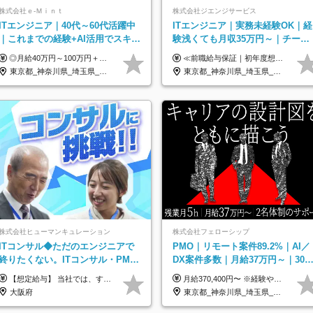
株式会社ｅ‐Ｍｉｎｔ
株式会社ジエンジサービス
ITエンジニア｜40代～60代活躍中
ITエンジニア｜実務未経験OK｜経
｜これまでの経験+AI活用でスキル
験浅くても月収35万円～｜チーム
アップを支援｜残業月10h｜副業
参画中心｜フルリモート可｜自社
◎月給40万円～100万円＋インセンティブ＋各種手当 ・年収120万〜300万円UPの実績も！ ・平均年収UP率は1.1～1.3倍 ・案件単価100%公開 × 単価連動の給与制度 ・能力等を考慮の上、決定いたします ※試用期間6ヵ月あり（待遇の変更はありません） ※固定残業代（月20～30時間・3万円～8万円）を含みます 《具体的には...》 ・案件単価65万円⇒年収約500万円 ・案件単価80万円⇒年収約600万円 ・案件単価120万円⇒年収約900万円 ＼ AIで生産性5倍になり給与UP ／ ◇案件単価100%公開 × 単価連動の給与制度 ◇年収120万〜300万UPの実績あり 「単価が上がれば、その分しっかり報われる」 そんなシンプルで納得できる評価制度です。 ⚫️年収300万円アップの実績も 参画する案件の単価を全て公開。 給与は単価に連動しているため納得感持って働くことが可能です。 過去には転職しただけで300万円以上アップした方もいます。 現場でAIを活用して成果を出して単価アップにつながったケースが多数！ ・AIツール利用料金全額負担 ・資格取得補助 ・月給保証制度 ・各種手当
≪前職給与保証｜初年度想定年収420万円～≫ 月給35万円以上＋決算賞与＋交通費 ※スキル・経験を考慮の上、優遇します ※上記月給には固定残業代月20時間分(4万5000円以上)を含みます。超過した場合は、その分追加支給します ※試用期間3～6ヵ月は固定残業代なし(雇用形態やその他待遇・福利厚生は同じです) ＝＝＝＝＝＝＝＝＝＝＝ ▼実力と成長にこだわった評価制度▼ 年2回の評価で昇給・昇格が決まります。 評価は、就業先のお客様からの評価をベースに、目標達成状況やプロジェクトでの役割・貢献度などを総合的に判断して決定します。 日々の働きぶりを実際に見ているお客様の声を反映することで、より公平で納得感のある評価を実現しています。 また、評価後は面談を通じてフィードバックを行い、今後の成長やキャリアについて一緒に考えていきます。 ▼成長につながる目標設定▼ 半期ごとに、具体的な行動ベースの目標を設定し、その達成度や取り組みのプロセスを評価に反映します。 目標は、お客様からのフィードバックや現場での課題をもとに設定するため、「今何を伸ばすべきか」が明確になります。 また、上司との面談を通じて振り返りと次の目標設定を行い、継続的なスキルアップと市場価値の向上を支援しています。
OK
サービスあり
東京都_神奈川県_埼玉県_千葉県_大阪府_愛知県_北海道_青森県_岩手県_宮城県_秋田県_山形県_福島県_茨城県_栃木県_群馬県_新潟県_山梨県_長野県_富山県_石川県_福井県_静岡県_岐阜県_三重県_兵庫県_京都府_滋賀県_奈良県_和歌山県_広島県_岡山県_鳥取県_島根県_山口県_徳島県_香川県_愛媛県_高知県_福岡県_熊本県_佐賀県_長崎県_大分県_宮崎県_鹿児島県_沖縄県
東京都_神奈川県_埼玉県_千葉県_大阪府_愛知県_北海道_青森県_岩手県_宮城県_秋田県_山形県_福島県_茨城県_栃木県_群馬県_新潟県_山梨県_長野県_富山県_石川県_福井県_静岡県_岐阜県_三重県_兵庫県_京都府_滋賀県_奈良県_和歌山県_広島県_岡山県_鳥取県_島根県_山口県_徳島県_香川県_愛媛県_高知県_福岡県_熊本県_佐賀県_長崎県_大分県_宮崎県_鹿児島県_沖縄県
株式会社ヒューマンキュレーション
株式会社フェローシップ
ITコンサル◆ただのエンジニアで
PMO｜リモート案件89.2%｜AI／
終りたくない。ITコンサル・PMに
DX案件多数｜月給37万円～｜300
挑戦出来る！成長中の次世代IT企
万円の年収UP事例有｜PMO経験
【想定給与】 当社では、すべてのプロジェクトで受注単価を完全開示。 給与はその単価に連動し、還元率は80％以上を保証しています。 経験・スキル・貢献度に応じて報酬を正当に評価し、前職年収の保証も行っています。 ■正社員 月給35万円以上＋賞与年2回（みなし残業20h分含む） ◇試用期間は3ヶ月（期間中の待遇に変更なし） ◇みなし残業は案件先によって異なります。詳細は面談にてご説明致します。 ※経験・スキルを考慮し優遇 年収例： ・29歳女性／年収700万円（開発→上流転向） ・38歳男性／年収1,100万円（PMO・マネジメント） ・47歳男性／年収1,300万円（ITコンサル・高裁量案件）
月給370,400円〜 ※経験やスキルを考慮し、決定いたします ※上記金額には固定残業代（30時間分/70,400円～）を含みます。超過分は別途全額支給いたします ※試用期間6カ月あり（期間中の給与・待遇に差異はありません） ★想定年収4,444,800円～ ★50万円～300万円の年収UP事例があります！
業
不問
大阪府
東京都_神奈川県_埼玉県_千葉県