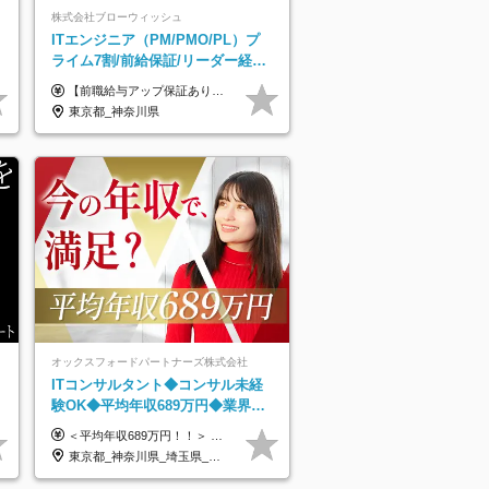
株式会社ブローウィッシュ
ITエンジニア（PM/PMO/PL）プ
ライム7割/前給保証/リーダー経験
不問/30、40代活躍中/リモート9割
【前職給与アップ保証あり！ゆくゆくは年収800万以上も可能】 月給45万円～＋インセンティブ ※経験や適性を考慮の上、相談し決定します ※上記には固定残業代（20時間分/4万円～）が含まれます ※20時間を超過した場合は別途全額支給します ※試用期間（3ヶ月間）あり。給与・待遇に差異はございません それはより高度な案件にアサイン＆ 還元率が平均より高めのため、 これまでの給与から大幅にアップする人もいます。
東京都_神奈川県
オックスフォードパートナーズ株式会社
ITコンサルタント◆コンサル未経
験OK◆平均年収689万円◆業界屈
指の営業力でサポート◆フルリモ
＜平均年収689万円！！＞ ☆前給保証以上☆案件待機期間も給与保証あり☆ 月給40万円～150万円（固定残業代含む） ※経験や能力を考慮し決定します ※試用期間6ヶ月あり。条件や待遇に差異はありません ※上記には固定残業代（30時間分／7万6000円～）が含まれています。 ※超過分は時間外手当を別途支給。 【実際の給与例】 野原さん（35歳）※前職年収480万円 （Java／C#エンジニア ⇒ 業務系システム開発 ⇒ 要件定義・業務分析 ⇒ ITコンサル案件へ参画） ▼620万円（入社初年度） ・Web系業務システム開発（Java、C#） ・ 顧客折衝や開発チームとの調整 ・ 既存システムの改修・機能追加案件に従事 ▼780万円（入社2年目） ・ 金融機関向け業務系システムの要件定義・設計補助 ・ 開発チームと連携した業務分析・課題整理 ・小規模PMO支援案件への参画 ▼1,090万円（入社3年目） ・ 大手企業向けIT戦略・業務改革プロジェクトに参画 ・コンサルタントとして要件定義・業務改善提案・ベンダー調整を担当 ・ PMO／部分的PM業務も兼務し、上流工程での裁量を拡大
ート可
東京都_神奈川県_埼玉県_千葉県_大阪府_愛知県_北海道_青森県_岩手県_宮城県_秋田県_山形県_福島県_茨城県_栃木県_群馬県_新潟県_山梨県_長野県_富山県_石川県_福井県_静岡県_岐阜県_三重県_兵庫県_京都府_滋賀県_奈良県_和歌山県_広島県_岡山県_鳥取県_島根県_山口県_徳島県_香川県_愛媛県_高知県_福岡県_熊本県_佐賀県_長崎県_大分県_宮崎県_鹿児島県_沖縄県