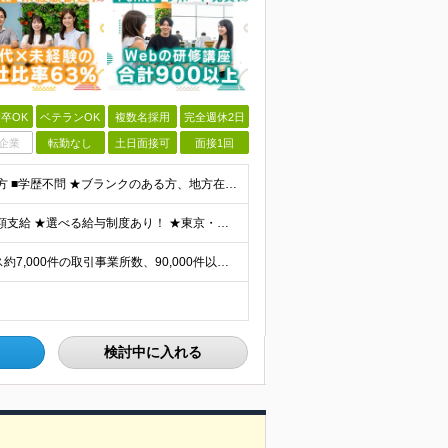
卒OK
ベテランOK
複数名採用
完全週休2日
企業
転勤なし
土日面接可
面接1回
■何らかの開発経験もしくは開発補助の経験をお持ちの方 ■学歴不問 ★ブランクのある方、地方在住の方も大歓迎です！
★通勤＆就業＆地域/住宅＆役職手当あり ★残業代は全額支給 ★選べる給与制度あり！ ★東京・神奈川・千葉・埼玉勤務の場合 月給23.5万円～55万円＋諸手当 （残業代は全額支給） (20,000円の
★リモート実績あり★ ご希望を伺い、業界トップクラス約7,000件の取引事業所数、90,000件以上のプロジェクトから検討をいたします。 全国の取引先での就業となります（沖縄を除く） ※勤務地
検討中に入れる