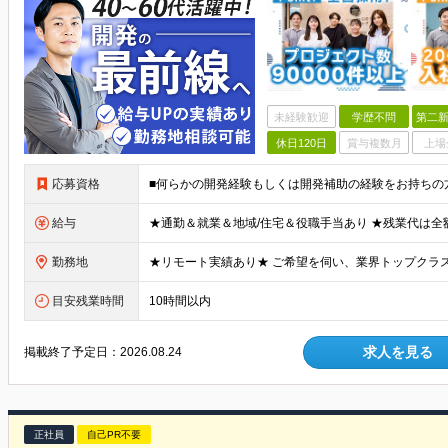
未経験歓迎
学歴不問
第二新
休日120日
賞与複数月
上場
応募資格
給与
勤務地
目安残業時間
10時間以内
求人を見る
掲載終了予定日：
2026.08.24
正社員
自己PR不要