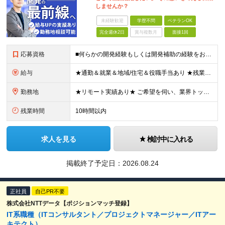
しませんか？
未経験歓迎
学歴不問
ベテランOK
完全週休2日
賞与複数月
面接1回
応募資格
■何らかの開発経験もしくは開発補助の経験をお持ちの方 ■学歴不問 ★ブランクのある方、地方在住の方も大歓迎です！
給与
★通勤＆就業＆地域/住宅＆役職手当あり ★残業代は全額支給 ★選べる給与制度あり！ ★東京・神奈川・千葉・埼玉勤務の場合 月給23.5万円～55万円＋諸手当 （残業代は全額支給） (20,000円の
勤務地
★リモート実績あり★ ご希望を伺い、業界トップクラス約7,000件の取引事業所数、90,000件以上のプロジェクトから検討をいたします。 全国の取引先での就業となります（沖縄を除く） ※勤務地
残業時間
10時間以内
求人を見る
検討中に入れる
掲載終了予定日：
2026.08.24
正社員
自己PR不要
株式会社NTTデータ【ポジションマッチ登録】
IT系職種（ITコンサルタント／プロジェクトマネージャー／ITアー
キテクト）