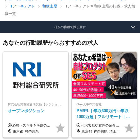
ITアーキテクト
和歌山県
ITアーキテクト × 和歌山県の転職・求人情
報一覧
ほかの職種で探し直す
あなたの行動履歴からおすすめの求人
株式会社野村総合研究所【ポジションマッチ登録】
One人事株式会社
オープンポジション
PM/PL｜年収600万円～年収
1000万超｜フルリモート｜
SIerへの変革期をリード＆自
経験・スキルを考慮の上、決定します。
≪お客様や案件の紹介によりインセンティブを支給！≫ 月給40万円以上＋賞与年2回＋インセンティブ ◎経験やスキルを考慮の上、優遇します ◎上記月給は固定残業代月45時間分(月額9万1040円以上)を含みます。超過した場合は全額追加支給します ◎試用期間3カ月あり(給与や福利厚生等は同じです) ＜年収例＞ 36歳／PL（元SE）／580万円 / 官公庁向けWebシステム開発 ※メンバーから2年でPLへ昇格 41歳／SL／616万円 / メーカー向けWebサイト開発 46歳／PL／742万円 / 金融情報連携システム開発 52歳 / PM / 952万円 / 信販システムの再構築 55歳 / PM / 910万円 / 製造業向け基盤構築開発
社サービス
東京都_神奈川県
東京都_神奈川県_埼玉県_千葉県_大阪府_愛知県_北海道_青森県_岩手県_宮城県_秋田県_山形県_福島県_茨城県_栃木県_群馬県_新潟県_山梨県_長野県_富山県_石川県_福井県_静岡県_岐阜県_三重県_兵庫県_京都府_滋賀県_奈良県_和歌山県_広島県_岡山県_鳥取県_島根県_山口県_徳島県_香川県_愛媛県_高知県_福岡県_熊本県_佐賀県_長崎県_大分県_宮崎県_鹿児島県_沖縄県