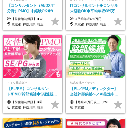
【コンサルタント（AI/DX/IT
ITコンサルタント◆コンサル
分野）PMO】未経験OK◆9期
未経験OK◆平均年収689万円
連続大幅増益！AI企業へ進化
◆業界屈指の営業力でサポー
【前職給与保証】 ■未経験者： 月給30万円～35万円 ■ローキャリア（経験目安1年程度）： 月給35万円～40万円 ■経験者（経験目安3年以上）： 月給40万円～60万円 ■即戦力（経験目安5年以上）： 月給45万円～80万円 ※上記金額には固定残業代30時間分 【未経験者5万5000円～7万3000円、 ローキャリア6万4000円～7万3000円、 経験者5万8000円～10万9000円、 即戦力8万2000円～14万5000円】を含みます。 ※30時間を超える場合は追加で全額支給します。 ※経験・能力・前職給与などを総合的に評価したうえでご納得いただけるよう個別決定。 未経験者の場合、前職給与とポテンシャルを査定のうえ決定いたします。 ※日本国内でのIT業界経験、または同等の実務経験と能力に応じて決定します。 ※前職給与は日本円かつ、日本国内での実績に基づき評価します。 【納得の評価システム】 ★クォーター毎に査定する評価制度導入！ 明確な評価基準で翌年度年収を上げましょう！ ★評価対象期間に在籍中のほとんどの社員が昇給し 年収アップを実現しています！ ★様々なインセンティブ制度を用意し多角的に正当評価しています！ ※試用期間6カ月（期間中の待遇等に差異なし）
＜平均年収689万円！！＞ ☆前給保証以上☆案件待機期間も給与保証あり☆ 月給40万円～150万円（固定残業代含む） ※経験や能力を考慮し決定します ※試用期間6ヶ月あり。条件や待遇に差異はありません ※上記には固定残業代（30時間分／7万6000円～）が含まれています。 ※超過分は時間外手当を別途支給。 【実際の給与例】 野原さん（35歳）※前職年収480万円 （Java／C#エンジニア ⇒ 業務系システム開発 ⇒ 要件定義・業務分析 ⇒ ITコンサル案件へ参画） ▼620万円（入社初年度） ・Web系業務システム開発（Java、C#） ・ 顧客折衝や開発チームとの調整 ・ 既存システムの改修・機能追加案件に従事 ▼780万円（入社2年目） ・ 金融機関向け業務系システムの要件定義・設計補助 ・ 開発チームと連携した業務分析・課題整理 ・小規模PMO支援案件への参画 ▼1,090万円（入社3年目） ・ 大手企業向けIT戦略・業務改革プロジェクトに参画 ・コンサルタントとして要件定義・業務改善提案・ベンダー調整を担当 ・ PMO／部分的PM業務も兼務し、上流工程での裁量を拡大
中◆ポジション多数
ト◆フルリモート可
東京都_神奈川県_埼玉県_千葉県
東京都_神奈川県_埼玉県_千葉県_大阪府_愛知県_北海道_青森県_岩手県_宮城県_秋田県_山形県_福島県_茨城県_栃木県_群馬県_新潟県_山梨県_長野県_富山県_石川県_福井県_静岡県_岐阜県_三重県_兵庫県_京都府_滋賀県_奈良県_和歌山県_広島県_岡山県_鳥取県_島根県_山口県_徳島県_香川県_愛媛県_高知県_福岡県_熊本県_佐賀県_長崎県_大分県_宮崎県_鹿児島県_沖縄県
ＦＴＣ株式会社
株式会社バイテック
【PL/PM】コンサルタン
【PL／PM／ディレクター】
ト/PMO/幹部候補◆9期連続大
当社幹部候補へ／AI推進中！
幅増益！10期目の成長＋安定
目指せるAI人材／年収800万円
【前職給与保証】 ■即戦力（経験目安5年以上）： 月給45万円～80万円 ■経験者（経験目安3年以上）： 月給40万円～60万円 ■ローキャリア（経験目安1年程度）： 月給35万円～40万円 ■未経験者： 月給30万円～35万円 ※上記金額には固定残業代30時間分 【未経験者5万5000円～7万3000円、 ローキャリア6万4000円～7万3000円、 経験者5万8000円～10万9000円、 即戦力8万2000円～14万5000円】を含みます。 ※30時間を超える場合は追加で全額支給します。 ※経験・能力・前職給与などを総合的に評価したうえでご納得いただけるよう個別決定。 未経験者の場合、前職給与とポテンシャルを査定のうえ決定いたします。 ※日本国内でのIT業界経験、または同等の実務経験と能力に応じて決定します。 ※前職給与は日本円かつ、日本国内での実績に基づき評価します。 【納得の評価システム】 ★クォーター毎に査定する評価制度導入！ 明確な評価基準で翌年度年収を上げましょう！ ★評価対象期間に在籍中のほとんどの社員が昇給し 年収アップを実現しています！ ★様々なインセンティブ制度を用意し多角的に正当評価しています！ ※試用期間6カ月（期間中の待遇等に差異なし）
【月給70万円以上（PM）／想定年収840万円以上】 ★詳しくは下記をご参照ください！ ■SE/PL/テスト計画以降などの上流フェーズ 月給53万円以上 ※想定年収636万円以上 ■PM/ディレクター（管理職・幹部候補） 月給70万円以上 ※想定年収840万円以上 ※単価の変動により給与も随時更新（完全単価連動型） ※育成枠については個人の経験・能力を考慮し決定 ※超過勤務については別途残業手当を支給 【固定残業代について】 なし（残業代は、実際の労働時間に応じて別途全額支給）
性【前給保証】
以上可／リモート80％
東京都_神奈川県_埼玉県_千葉県
東京都