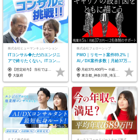
株式会社ヒューマンキュレーション
株式会社フェローシップ
ITコンサル◆ただのエンジニ
PMO｜リモート案件89.2%｜
アで終りたくない。ITコンサ
AI／DX案件多数｜月給37万円
ル・PMに挑戦出来る！成長中
～｜300万円の年収UP事例有
【想定給与】 当社では、すべてのプロジェクトで受注単価を完全開示。 給与はその単価に連動し、還元率は80％以上を保証しています。 経験・スキル・貢献度に応じて報酬を正当に評価し、前職年収の保証も行っています。 ■正社員 月給35万円以上＋賞与年2回（みなし残業20h分含む） ◇試用期間は3ヶ月（期間中の待遇に変更なし） ◇みなし残業は案件先によって異なります。詳細は面談にてご説明致します。 ※経験・スキルを考慮し優遇 年収例： ・29歳女性／年収700万円（開発→上流転向） ・38歳男性／年収1,100万円（PMO・マネジメント） ・47歳男性／年収1,300万円（ITコンサル・高裁量案件）
月給370,400円〜 ※経験やスキルを考慮し、決定いたします ※上記金額には固定残業代（30時間分/70,400円～）を含みます。超過分は別途全額支給いたします ※試用期間6カ月あり（期間中の給与・待遇に差異はありません） ★想定年収4,444,800円～ ★50万円～300万円の年収UP事例があります！
の次世代IT企業
｜PMO経験不問
大阪府
東京都_神奈川県_埼玉県_千葉県
ＦＴＣ株式会社
オックスフォードパートナーズ株式会社