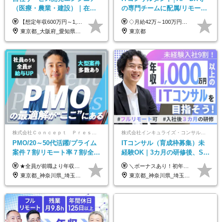
（医療・農業・建設）｜在宅
の専門チームに配属/リモート
あり｜残業月平均13.3h｜年収
×フレックス/Big4と同水準の
【想定年収600万円～1,300万円】 ★賞与年2回＋勤務地手当＋残業手当（年平均残業時間にて算出）を含む ※基本給＋勤務地手当＋役職手当 ※勤務地手当：結婚の有無に関係なく、物価などの違いを考慮して全社員に支給されます 月給40万円～89万円 ＜各種手当＞ ■勤務地手当（東京2万円／月、大阪1万円／月、名古屋5000円／月） ■通勤手当（月額5万円まで） ■扶養手当（6,000円／扶養親族一人） ■役職手当（8,000円～15万円） ※残業代は1分単位で全額支給します ※経験やスキルを考慮し、当社規定により給与を決定します ※執行役員は年俸制となる場合があります
◇月給42万～100万円＋賞与年2回 └年収900～1600万円可能 ★☆年収例☆★ ◎37歳・元開発エンジニア └年収900万（2年後に年収150万UP実績） ◎40歳・元SierのPM └年収1400万（2年後に年収300万UP実績） ◎43歳・元コンサルタント └年収1600万（2年後に年収200万UP実績） ※経験・スキルを考慮し決定します ※試用期間3～6カ月あり（その間の待遇に差異はありません） 【固定残業代について】 なし（残業代は、実際の労働時間に応じて別途全額支給）
1000万可｜賞与年2回
給与・待遇
東京都_大阪府_愛知県_福岡県
東京都
株式会社Ｃｏｎｃｅｐｔ Ｐｒｅｓｅｎｔｓ
株式会社インキュライズ・コンサルティング
PMO/20～50代活躍/プライム
ITコンサル（育成枠募集）未
案件７割/リモート率７割/全員
経験OK｜3カ月の研修後、SE
前職より年収UP/有給取得率
からコンサルへステップアッ
★全員が前職より年収UPを実現！ ★前職給与より120％アップ実績あり ★前職給与を最大限に考慮 ★入社4年目で年収800万円の社員も在籍！ 年俸420万円～960万円（1/12を毎月支給）＋インセンティブ＋各種手当 ※経験・スキルを考慮の上、決定します ※試用期間6ヶ月あり（期間中の給与、待遇に差異はありません） ※上記金額には固定残業代(月20時間／月5.6万円)を含みます ※超過分は別途全額支給します
＼ボーナスあり！初年度から年収300万円以上／ ■月給24万2,200円～35万円＋賞与＋各種手当 ※経験・年齢・能力等を考慮し決定いたします。 ※試用期間中（3カ月）は契約社員で、月給21万円＋諸手当になります。 （試用期間中は残業が発生しません。その他の待遇に変更はありません。） ＼自分の市場価値が上がる／ 定量評価×定性評価の明確な基準での評価制度を設けており、自分の目標達成度合いや仕事に対しての姿勢が給与にも反映されるようになっています。そのため、平均昇給額は40万円以上！100万円以上昇給する人もいます！ 【固定残業代について】 固定残業30時間分（46,000円～69,375円）を含む ※超過分は別途全額支給
100%
プ｜リモート8割以上
東京都_神奈川県_埼玉県_千葉県
東京都_神奈川県_埼玉県_千葉県_大阪府_愛知県_北海道_青森県_岩手県_宮城県_秋田県_山形県_福島県_茨城県_栃木県_群馬県_新潟県_山梨県_長野県_富山県_石川県_福井県_静岡県_岐阜県_三重県_兵庫県_京都府_滋賀県_奈良県_和歌山県_広島県_岡山県_鳥取県_島根県_山口県_徳島県_香川県_愛媛県_高知県_福岡県_熊本県_佐賀県_長崎県_大分県_宮崎県_鹿児島県_沖縄県