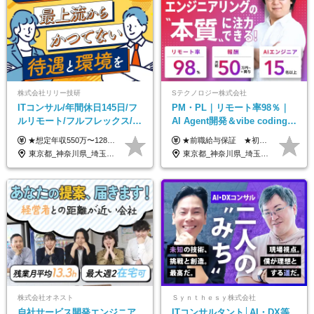
株式会社リリー技研
Sテクノロジー株式会社
ITコンサル/年間休日145日/フ
PM・PL｜リモート率98％｜
ルリモート/フルフレックス/残
AI Agent開発＆vibe coding｜
業基本なし/全国からの応募
AIエンジニアチームをリード
★想定年収550万〜1289万円 ■契約社員 月給45.8万〜71.6万円 ★想定年収688万〜1611万円 ■正社員 月給57.3万〜89.5万円 ※給与は経験・スキルを考慮の上、決定します。 ※試用期間3ヶ月（その間の給与・待遇に差異はありません）期間は短縮の可能性あり ※残業代は別途全額支給します 【★評価について★】 弊社では、1〜7の7段階からなる等級制を導入しています。 【★昇給の仕組み★】 等級が1段階上がるごとに、基本給の25％に相当する額が昇給されます。 評価は年2回実施されるため、年に2回の昇給チャンスがあります。 頑張りが正当に評価される、透明性の高い制度です。
★前職給与保証 ★初年度年収700～800万円も可能 月給50万円～90万円＋賞与年2回＋各種手当 ◎スキルや経験などを考慮。前職から給与アップをお約束します！ ◎上記月給には固定残業代30時間分(95000円～)を含みます。超過した場合は追加支給します ◎試用期間は6ヵ月あり。その間の給与・待遇に差異はありません
OK/特別休暇あり
東京都_神奈川県_埼玉県_千葉県_大阪府_愛知県_北海道_青森県_岩手県_宮城県_秋田県_山形県_福島県_茨城県_栃木県_群馬県_新潟県_山梨県_長野県_富山県_石川県_福井県_静岡県_岐阜県_三重県_兵庫県_京都府_滋賀県_奈良県_和歌山県_広島県_岡山県_鳥取県_島根県_山口県_徳島県_香川県_愛媛県_高知県_福岡県_熊本県_佐賀県_長崎県_大分県_宮崎県_鹿児島県_沖縄県
東京都_神奈川県_埼玉県_千葉県_大阪府_愛知県_北海道_青森県_岩手県_宮城県_秋田県_山形県_福島県_茨城県_栃木県_群馬県_新潟県_山梨県_長野県_富山県_石川県_福井県_静岡県_岐阜県_三重県_兵庫県_京都府_滋賀県_奈良県_和歌山県_広島県_岡山県_鳥取県_島根県_山口県_徳島県_香川県_愛媛県_高知県_福岡県_熊本県_佐賀県_長崎県_大分県_宮崎県_鹿児島県_沖縄県
株式会社オネスト
Ｓｙｎｔｈｅｓｙ株式会社
自社サービス開発エンジニア
ITコンサルタント│AI・DX等