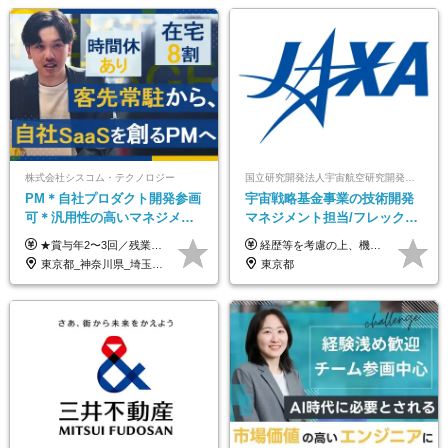
株式会社シスコム・テクノロジー
国立研究開発法人宇宙航空研究開発機構【JAXA】
PM＊自社プロダクト開発参画
宇宙戦略基金事業の技術開発
可＊汎用性の高いマネジメン
マネジメント担当/フレックス
トスキル＊年収1000万以上可
制/リモート活用/異業種出身者
★賞与年2〜3回／残業代全額支給／子ども手当（月1万円）／誕生日手当（年1回1万円）★ ＜初年度の想定年収:600万円～800万円＞ 月給50万7000円～70万4000円＋賞与年2回＋決算賞与 ※経験・能力を考慮のうえ決定します。 ※専門性を高めながらチームを牽引する「プロジェクト推進力」を高く評価し、給与へダイレクトに反映します。 ※試用期間6ヶ月（待遇変動なし） 年収800万円以上も⽬指せます。 経験・スキル・前職給与を最大限に考慮し、 ご納得いただける条件を提示します。 【賞与】 年2〜3回支給（7月・12月＋業績により決算賞与） 当社では、目の前の案件による固定報酬だけが評価の全てではありません。 メンバー育成、現場でのポジション拡大、 ナレッジの共有、そして組織づくりへの参画など、 「会社への貢献度（ビジネスプロセス）」 を昇給・賞与へダイレクトに反映しています。 専門性を高める「技術」と、チームを前進させる「プロジェクト推進」。 この両輪を回すことで、確かなスキル成長と年収アップを同時に実現できる環境です。
経歴等を考慮の上、機構の規定により決定します。 ＜大学卒業後、正規社員として民間企業に3年勤務した場合＞ ・月給30万円以上 ・年収470万円以上 年収概算を試算する場合は以下をご確認ください。 https://www.jaxa.jp/about/employ/trial_j.html ■昇給年1回、賞与年2回 ■諸手当（住居手当、通勤手当他） ■退職金制度あり ※年収470万円～ ※超過勤務分は別途支給します。 ※6ヶ月の試用期間あり。その間の待遇・給与に差異はありません。
歓迎/国家プロジェクト
東京都_神奈川県_埼玉県_千葉県
東京都