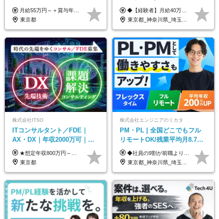
手当有■残業月10h
価・給与テーブル全公開！働
月給55万円～＋賞与年2回＋決算賞与＋残業代全額支給＋各手当 ※月給の金額は経験やスキルを考慮して、決定します ※残業代は別途全額支給します ※試用期間6ヶ月（期間中の給与・待遇に差異はありません） ★7期連続決算賞与支給中！
◆【経験者】月給40万円～120万円(固定残業代含む)+各種手当 ※月30時間（76,000円～）の固定残業代を含みます。 ※上記を超える時間外労働分は追加で支給。 ※6ヶ月の試用期間あり（条件に変動なし） ・年収平均176万円アップ ・前職給与を保証 ◆単価連動性×還元率84％～100％で収入の大幅UPが可能 ・案件単価が月50万円の場合：年収417万円 ・案件単価が月70万円の場合：年収584万円 ・案件単価が月100万円の場合：年収834万円
き方も年収も自分で選べる！
東京都
東京都_神奈川県_埼玉県_千葉県_大阪府_愛知県_北海道_青森県_岩手県_宮城県_秋田県_山形県_福島県_茨城県_栃木県_群馬県_新潟県_山梨県_長野県_富山県_石川県_福井県_静岡県_岐阜県_三重県_兵庫県_京都府_滋賀県_奈良県_和歌山県_広島県_岡山県_鳥取県_島根県_山口県_徳島県_香川県_愛媛県_高知県_福岡県_熊本県_佐賀県_長崎県_大分県_宮崎県_鹿児島県_沖縄県
株式会社ITSO
株式会社エンジニアのミカタ
ITコンサルタント／FDE｜
PM・PL | 全国どこでもフル
AX・DX｜年収2000万可｜取
リモートOK/残業平均月8.7h/9
引先の9割が大手企業｜残業月
割が前職より給与アップ/フレ
★想定年収800万円～最大2000万円可 ★前職給与を考慮 ★ストックオプション付与あり（IPO間近） ★昇給制度あり ┗入社6カ月後に3％以上の昇給があります。その後、業績に合わせて適宜、昇給します。 月給66万円～166.6万円 ※経験、スキルにあわせて相談のうえ決定します。 ※残業手当は残業時間に応じて別途全額支給 ※試用期間6ヶ月（期間中、給与・待遇に差異はありません）
◆社員の9割が前職より給与アップ！ 月給450,000円～531,500円+賞与＋インセンティブ ※経験・スキルを考慮の上、優遇いたします ※残業代につきましては、面接時にご説明させていただきます ※試用期間6ヶ月（給与・待遇に差異はございません）
10h｜リモート案件有
ックスタイム制
東京都
東京都_神奈川県_埼玉県_千葉県_大阪府_愛知県_北海道_青森県_岩手県_宮城県_秋田県_山形県_福島県_茨城県_栃木県_群馬県_新潟県_山梨県_長野県_富山県_石川県_福井県_静岡県_岐阜県_三重県_兵庫県_京都府_滋賀県_奈良県_和歌山県_広島県_岡山県_鳥取県_島根県_山口県_徳島県_香川県_愛媛県_高知県_福岡県_熊本県_佐賀県_長崎県_大分県_宮崎県_鹿児島県_沖縄県