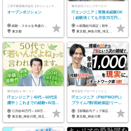
三井不動産株式会社【ポジションマッチ登録】
株式会社ジエンジサービス
オープンポジション
ITエンジニア｜実務未経験OK
｜経験浅くても月収35万円～
｜チーム参画中心｜フルリモ
経験・スキルを考慮の上、決定します。 ▼参考情報 ----------------------- ＜想定年収850万円～1,500万円（基礎給与・賞与2回含む）＞ 月給42万円～ ※時間外勤務手当・諸手当等別途 ※試用期間3ヶ月 ※残業手当有り
≪前職給与保証｜初年度想定年収420万円～≫ 月給35万円以上＋決算賞与＋交通費 ※スキル・経験を考慮の上、優遇します ※上記月給には固定残業代月20時間分(4万5000円以上)を含みます。超過した場合は、その分追加支給します ※試用期間3～6ヵ月は固定残業代なし(雇用形態やその他待遇・福利厚生は同じです) ＝＝＝＝＝＝＝＝＝＝＝ ▼実力と成長にこだわった評価制度▼ 年2回の評価で昇給・昇格が決まります。 評価は、就業先のお客様からの評価をベースに、目標達成状況やプロジェクトでの役割・貢献度などを総合的に判断して決定します。 日々の働きぶりを実際に見ているお客様の声を反映することで、より公平で納得感のある評価を実現しています。 また、評価後は面談を通じてフィードバックを行い、今後の成長やキャリアについて一緒に考えていきます。 ▼成長につながる目標設定▼ 半期ごとに、具体的な行動ベースの目標を設定し、その達成度や取り組みのプロセスを評価に反映します。 目標は、お客様からのフィードバックや現場での課題をもとに設定するため、「今何を伸ばすべきか」が明確になります。 また、上司との面談を通じて振り返りと次の目標設定を行い、継続的なスキルアップと市場価値の向上を支援しています。
ート可｜自社サービスあり
東京都
東京都_神奈川県_埼玉県_千葉県_大阪府_愛知県_北海道_青森県_岩手県_宮城県_秋田県_山形県_福島県_茨城県_栃木県_群馬県_新潟県_山梨県_長野県_富山県_石川県_福井県_静岡県_岐阜県_三重県_兵庫県_京都府_滋賀県_奈良県_和歌山県_広島県_岡山県_鳥取県_島根県_山口県_徳島県_香川県_愛媛県_高知県_福岡県_熊本県_佐賀県_長崎県_大分県_宮崎県_鹿児島県_沖縄県
株式会社ｅ‐Ｍｉｎｔ
株式会社ブローウィッシュ
ITエンジニア｜40代～60代活
ITエンジニア（PM/PMO/PL）
躍中｜これまでの経験+AI活用
プライム7割/前給保証/リーダ
でスキルアップを支援｜残業
ー経験不問/30、40代活躍中/
◎月給40万円～100万円＋インセンティブ＋各種手当 ・年収120万〜300万円UPの実績も！ ・平均年収UP率は1.1～1.3倍 ・案件単価100%公開 × 単価連動の給与制度 ・能力等を考慮の上、決定いたします ※試用期間6ヵ月あり（待遇の変更はありません） ※固定残業代（月20～30時間・3万円～8万円）を含みます 《具体的には...》 ・案件単価65万円⇒年収約500万円 ・案件単価80万円⇒年収約600万円 ・案件単価120万円⇒年収約900万円 ＼ AIで生産性5倍になり給与UP ／ ◇案件単価100%公開 × 単価連動の給与制度 ◇年収120万〜300万UPの実績あり 「単価が上がれば、その分しっかり報われる」 そんなシンプルで納得できる評価制度です。 ⚫️年収300万円アップの実績も 参画する案件の単価を全て公開。 給与は単価に連動しているため納得感持って働くことが可能です。 過去には転職しただけで300万円以上アップした方もいます。 現場でAIを活用して成果を出して単価アップにつながったケースが多数！ ・AIツール利用料金全額負担 ・資格取得補助 ・月給保証制度 ・各種手当
【前職給与アップ保証あり！ゆくゆくは年収800万以上も可能】 月給45万円～＋インセンティブ ※経験や適性を考慮の上、相談し決定します ※上記には固定残業代（20時間分/4万円～）が含まれます ※20時間を超過した場合は別途全額支給します ※試用期間（3ヶ月間）あり。給与・待遇に差異はございません それはより高度な案件にアサイン＆ 還元率が平均より高めのため、 これまでの給与から大幅にアップする人もいます。
月10h｜副業OK
リモート9割
東京都_神奈川県_埼玉県_千葉県_大阪府_愛知県_北海道_青森県_岩手県_宮城県_秋田県_山形県_福島県_茨城県_栃木県_群馬県_新潟県_山梨県_長野県_富山県_石川県_福井県_静岡県_岐阜県_三重県_兵庫県_京都府_滋賀県_奈良県_和歌山県_広島県_岡山県_鳥取県_島根県_山口県_徳島県_香川県_愛媛県_高知県_福岡県_熊本県_佐賀県_長崎県_大分県_宮崎県_鹿児島県_沖縄県
東京都_神奈川県