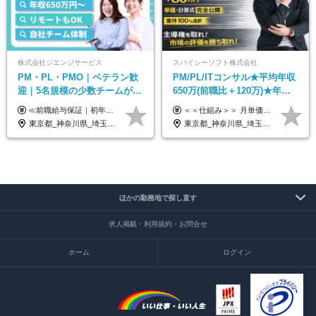
株式会社ジエンジサービス
スパイシーソフト株式会社
PM・PL・PMO｜ベテラン歓
PM/PL/ITコンサル★平均年収
迎｜5名規模の少数チームが中
650万(前職比＋120万)★年間
心｜フルリモートOK｜直請け
休日132日★残業月平均7.4h★
≪前職給与保証｜初年度想定年収600万円～≫ 月給45万円以上＋決算賞与＋交通費 ※スキル・経験を考慮の上、優遇します ※上記月給には固定残業代月20時間分(5万1000円以上)を含みます。超過した場合は、その分追加支給します ※試用期間3～6ヵ月は固定残業代なし(雇用形態やその他待遇・福利厚生は同じです) =========== ▼実力と成長にこだわった評価制度▼ 年2回の評価で昇給・昇格が決まります。 評価は、就業先のお客様からの評価をベースに、目標達成状況やプロジェクトでの役割・貢献度などを総合的に判断して決定します。 日々の働きぶりを実際に見ているお客様の声を反映することで、より公平で納得感のある評価を実現しています。 また、評価後は面談を通じてフィードバックを行い、今後の成長やキャリアについて一緒に考えていきます。 ▼成長につながる目標設定▼ 半期ごとに、具体的な行動ベースの目標を設定し、その達成度や取り組みのプロセスを評価に反映します。 目標は、お客様からのフィードバックや現場での課題をもとに設定するため、「今何を伸ばすべきか」が明確になります。 また、上司との面談を通じて振り返りと次の目標設定を行い、継続的なスキルアップと市場価値の向上を支援しています。
＜＜仕組み＞＞ 月単価に応じて会社HPで公開しているテーブルにもとづき毎月決定されます！ https://www.tech4u.dev/payroll ＜＜実績＞＞ PM/PL・ITコンサル職の平均年収実績：650万円 前職比平均：＋120万円 ＜＜PM/PL・ITコンサル案件＞＞ ・PMO／進捗・課題管理：600〜800万円 ・要件定義／業務改善支援：650〜850万円 ・開発PM／PL：750〜1000万円 ・インフラPM／PL：750〜1000万円 ・ITコンサル／導入支援：800〜1000万円 ＜＜リーダークラス＞＞ 還元率：85〜90％ ・月単価100万円 → 年収約960万円 ・月単価120万円 → 年収約1150万円 ・月単価140万円 → 年収約1300万円 ※単価・還元率はすべて公開 ※待機時も給与保証 ※還元率は他社にあわせ社保の会社負担分も含めています 月給25万円～67万円＋賞与年2回 ※上記には、30時間分（4万5千円～12万1千円）の固定残業代が含まれています。超過分は別途支給します。 ※試用期間中も給与、福利厚生に差異なし 【固定残業代について】 固定残業30時間分（45,000円～121,000円）を含む ※超過分は別途全額支給
7割｜年収600万円〜
リモあり
東京都_神奈川県_埼玉県_千葉県_大阪府_愛知県_北海道_青森県_岩手県_宮城県_秋田県_山形県_福島県_茨城県_栃木県_群馬県_新潟県_山梨県_長野県_富山県_石川県_福井県_静岡県_岐阜県_三重県_兵庫県_京都府_滋賀県_奈良県_和歌山県_広島県_岡山県_鳥取県_島根県_山口県_徳島県_香川県_愛媛県_高知県_福岡県_熊本県_佐賀県_長崎県_大分県_宮崎県_鹿児島県_沖縄県
東京都_神奈川県_埼玉県_千葉県_大阪府_愛知県_兵庫県_京都府_福岡県
ほかの勤務地で探し直す
求人掲載・利用規約・お問合せ
ホーム
ログイン