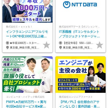
株式会社Ｃｒａｎｅ＆Ｉ
株式会社NTTデータ【ポジションマッチ登録】
インフラエンジニア*フルリモ
IT系職種（ITコンサルタント
ートOK*年収1000万以上確約*
／プロジェクトマネージャー
前職給与保障*残業月9.8h*40
／ITアーキテクト）
★年収1000万～スタート！ 年俸1,000万円～1,162万8,000円（12分割） ※経験・スキルを考慮の上決定します ※上記金額には固定残業代（月30h分・158,400円～184,000円）を含みます ※超過分は別途全額支給します ※試用期間2ヶ月間あり（その他待遇に差異はありません）
【想定年収】 550～1100万 【想定役職】 課長代理 主任 一般 ※これまでの経験・年齢などを考慮し、当社給与規則に基づき決定します。 ※残業手当 一般社員（定型勤務・フレックスタイム制）の場合：時間外労働連動支給 一般社員（専門業務型裁量労働制）・管理職の場合：なし 裁量労働の場合について裁量労働手当がございますが、超過分の時間外手当の支給はありません。 （固定残業手当ではないため） ※裁量労働手当 一般社員（専門業務型裁量労働制）の場合：別途、裁量労働手当の支給がございます。
代50代活躍
東京都_神奈川県_埼玉県_千葉県_大阪府_愛知県_北海道_青森県_岩手県_宮城県_秋田県_山形県_福島県_茨城県_栃木県_群馬県_新潟県_山梨県_長野県_富山県_石川県_福井県_静岡県_岐阜県_三重県_兵庫県_京都府_滋賀県_奈良県_和歌山県_広島県_岡山県_鳥取県_島根県_山口県_徳島県_香川県_愛媛県_高知県_福岡県_熊本県_佐賀県_長崎県_大分県_宮崎県_鹿児島県_沖縄県
東京都_神奈川県_埼玉県_千葉県_大阪府_愛知県_北海道_青森県_岩手県_宮城県_秋田県_山形県_福島県_茨城県_栃木県_群馬県_新潟県_山梨県_長野県_富山県_石川県_福井県_静岡県_岐阜県_三重県_兵庫県_京都府_滋賀県_奈良県_和歌山県_広島県_岡山県_鳥取県_島根県_山口県_徳島県_香川県_愛媛県_高知県_福岡県_熊本県_佐賀県_長崎県_大分県_宮崎県_鹿児島県_沖縄県
コンピュータ・ハイテック株式会社
株式会社エンジニアファースト
PM/PL■月給55万円～＋賞与
【PM／PL】会社都合のアサ
年2回■自社サービス有■家族
インなし◎｜案件詳細・単