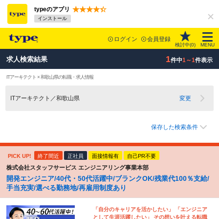
typeのアプリ
インストール
ログイン
会員登録
検討中(
0
)
MENU
1
求人検索結果
件中
1～1
件表示
ITアーキテクト × 和歌山県の転職・求人情報
ITアーキテクト／和歌山県
変更
保存した検索条件
PICK UP!
終了間近
正社員
面接情報有
自己PR不要
株式会社スタッフサービス エンジニアリング事業本部
開発エンジニア/40代・50代活躍中/ブランクOK/残業代100％支給/
手当充実/選べる勤務地/再雇用制度あり
「自分のキャリアを活かしたい」 「エンジニア
として生涯活躍したい」 その想いを叶える転職