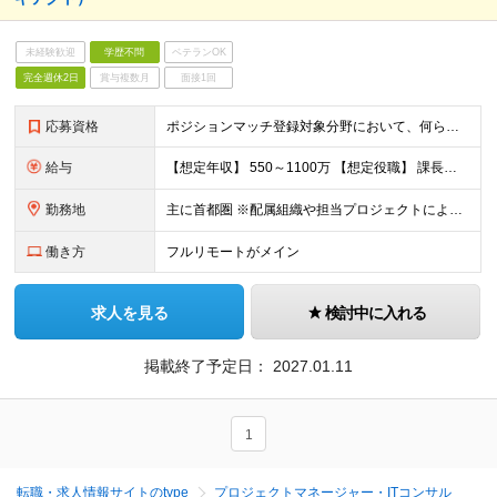
未経験歓迎
学歴不問
ベテランOK
完全週休2日
賞与複数月
面接1回
応募資格
ポジションマッチ登録対象分野において、何らかの知識・経験がある方 【活かせる経験・スキル】 下記いずれかの領域における何かしらの経験／スキル ・ITコンサルタント ・プロジェクトマネージャー ・I
給与
【想定年収】 550～1100万 【想定役職】 課長代理 主任 一般 ※これまでの経験・年齢などを考慮し、当社給与規則に基づき決定します。 ※残業手当 一般社員（定型勤務・フレックスタイム制）の
勤務地
主に首都圏 ※配属組織や担当プロジェクトにより異なります
働き方
フルリモートがメイン
求人を見る
検討中に入れる
掲載終了予定日：
2027.01.11
1
転職・求人情報サイトのtype
プロジェクトマネージャー・ITコンサル