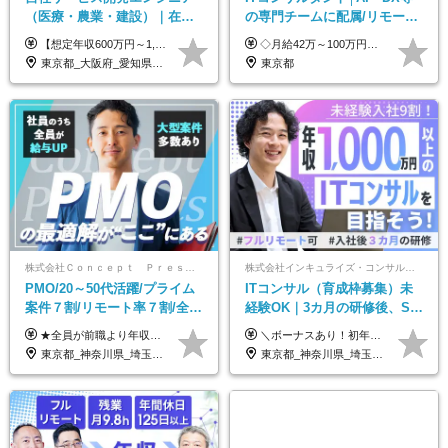
（医療・農業・建設）｜在宅
の専門チームに配属/リモート
あり｜残業月平均13.3h｜年収
×フレックス/Big4と同水準の
【想定年収600万円～1,300万円】 ★賞与年2回＋勤務地手当＋残業手当（年平均残業時間にて算出）を含む ※基本給＋勤務地手当＋役職手当 ※勤務地手当：結婚の有無に関係なく、物価などの違いを考慮して全社員に支給されます 月給40万円～89万円 ＜各種手当＞ ■勤務地手当（東京2万円／月、大阪1万円／月、名古屋5000円／月） ■通勤手当（月額5万円まで） ■扶養手当（6,000円／扶養親族一人） ■役職手当（8,000円～15万円） ※残業代は1分単位で全額支給します ※経験やスキルを考慮し、当社規定により給与を決定します ※執行役員は年俸制となる場合があります
◇月給42万～100万円＋賞与年2回 └年収900～1600万円可能 ★☆年収例☆★ ◎37歳・元開発エンジニア └年収900万（2年後に年収150万UP実績） ◎40歳・元SierのPM └年収1400万（2年後に年収300万UP実績） ◎43歳・元コンサルタント └年収1600万（2年後に年収200万UP実績） ※経験・スキルを考慮し決定します ※試用期間3～6カ月あり（その間の待遇に差異はありません） 【固定残業代について】 なし（残業代は、実際の労働時間に応じて別途全額支給）
1000万可｜賞与年2回
給与・待遇
東京都_大阪府_愛知県_福岡県
東京都
株式会社Ｃｏｎｃｅｐｔ Ｐｒｅｓｅｎｔｓ
株式会社インキュライズ・コンサルティング
PMO/20～50代活躍/プライム
ITコンサル（育成枠募集）未
案件７割/リモート率７割/全員
経験OK｜3カ月の研修後、SE
前職より年収UP/有給取得率
からコンサルへステップアッ
★全員が前職より年収UPを実現！ ★前職給与より120％アップ実績あり ★前職給与を最大限に考慮 ★入社4年目で年収800万円の社員も在籍！ 年俸420万円～960万円（1/12を毎月支給）＋インセンティブ＋各種手当 ※経験・スキルを考慮の上、決定します ※試用期間6ヶ月あり（期間中の給与、待遇に差異はありません） ※上記金額には固定残業代(月20時間／月5.6万円)を含みます ※超過分は別途全額支給します
＼ボーナスあり！初年度から年収300万円以上／ ■月給24万2,200円～35万円＋賞与＋各種手当 ※経験・年齢・能力等を考慮し決定いたします。 ※試用期間中（3カ月）は契約社員で、月給21万円＋諸手当になります。 （試用期間中は残業が発生しません。その他の待遇に変更はありません。） ＼自分の市場価値が上がる／ 定量評価×定性評価の明確な基準での評価制度を設けており、自分の目標達成度合いや仕事に対しての姿勢が給与にも反映されるようになっています。そのため、平均昇給額は40万円以上！100万円以上昇給する人もいます！ 【固定残業代について】 固定残業30時間分（46,000円～69,375円）を含む ※超過分は別途全額支給
100%
プ｜リモート8割以上
東京都_神奈川県_埼玉県_千葉県
東京都_神奈川県_埼玉県_千葉県_大阪府_愛知県_北海道_青森県_岩手県_宮城県_秋田県_山形県_福島県_茨城県_栃木県_群馬県_新潟県_山梨県_長野県_富山県_石川県_福井県_静岡県_岐阜県_三重県_兵庫県_京都府_滋賀県_奈良県_和歌山県_広島県_岡山県_鳥取県_島根県_山口県_徳島県_香川県_愛媛県_高知県_福岡県_熊本県_佐賀県_長崎県_大分県_宮崎県_鹿児島県_沖縄県