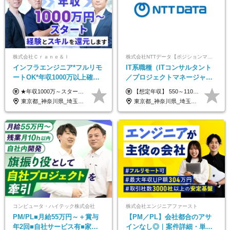
株式会社Ｃｒａｎｅ＆Ｉ
株式会社NTTデータ【ポジションマッチ登録】
インフラエンジニア*フルリモ
IT系職種（ITコンサルタント
ートOK*年収1000万以上確約*
／プロジェクトマネージャー
前職給与保障*残業月9.8h*40
／ITアーキテクト）
★年収1000万～スタート！ 年俸1,000万円～1,162万8,000円（12分割） ※経験・スキルを考慮の上決定します ※上記金額には固定残業代（月30h分・158,400円～184,000円）を含みます ※超過分は別途全額支給します ※試用期間2ヶ月間あり（その他待遇に差異はありません）
【想定年収】 550～1100万 【想定役職】 課長代理 主任 一般 ※これまでの経験・年齢などを考慮し、当社給与規則に基づき決定します。 ※残業手当 一般社員（定型勤務・フレックスタイム制）の場合：時間外労働連動支給 一般社員（専門業務型裁量労働制）・管理職の場合：なし 裁量労働の場合について裁量労働手当がございますが、超過分の時間外手当の支給はありません。 （固定残業手当ではないため） ※裁量労働手当 一般社員（専門業務型裁量労働制）の場合：別途、裁量労働手当の支給がございます。
代50代活躍
東京都_神奈川県_埼玉県_千葉県_大阪府_愛知県_北海道_青森県_岩手県_宮城県_秋田県_山形県_福島県_茨城県_栃木県_群馬県_新潟県_山梨県_長野県_富山県_石川県_福井県_静岡県_岐阜県_三重県_兵庫県_京都府_滋賀県_奈良県_和歌山県_広島県_岡山県_鳥取県_島根県_山口県_徳島県_香川県_愛媛県_高知県_福岡県_熊本県_佐賀県_長崎県_大分県_宮崎県_鹿児島県_沖縄県
東京都_神奈川県_埼玉県_千葉県_大阪府_愛知県_北海道_青森県_岩手県_宮城県_秋田県_山形県_福島県_茨城県_栃木県_群馬県_新潟県_山梨県_長野県_富山県_石川県_福井県_静岡県_岐阜県_三重県_兵庫県_京都府_滋賀県_奈良県_和歌山県_広島県_岡山県_鳥取県_島根県_山口県_徳島県_香川県_愛媛県_高知県_福岡県_熊本県_佐賀県_長崎県_大分県_宮崎県_鹿児島県_沖縄県
コンピュータ・ハイテック株式会社
株式会社エンジニアファースト
PM/PL■月給55万円～＋賞与
【PM／PL】会社都合のアサ
年2回■自社サービス有■家族
インなし◎｜案件詳細・単