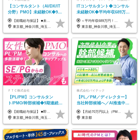
【コンサルタント（AI/DX/IT
ITコンサルタント◆コンサル
分野）PMO】未経験OK◆9期
未経験OK◆平均年収689万円
連続大幅増益！AI企業へ進化
◆業界屈指の営業力でサポー
【前職給与保証】 ■未経験者： 月給30万円～35万円 ■ローキャリア（経験目安1年程度）： 月給35万円～40万円 ■経験者（経験目安3年以上）： 月給40万円～60万円 ■即戦力（経験目安5年以上）： 月給45万円～80万円 ※上記金額には固定残業代30時間分 【未経験者5万5000円～7万3000円、 ローキャリア6万4000円～7万3000円、 経験者5万8000円～10万9000円、 即戦力8万2000円～14万5000円】を含みます。 ※30時間を超える場合は追加で全額支給します。 ※経験・能力・前職給与などを総合的に評価したうえでご納得いただけるよう個別決定。 未経験者の場合、前職給与とポテンシャルを査定のうえ決定いたします。 ※日本国内でのIT業界経験、または同等の実務経験と能力に応じて決定します。 ※前職給与は日本円かつ、日本国内での実績に基づき評価します。 【納得の評価システム】 ★クォーター毎に査定する評価制度導入！ 明確な評価基準で翌年度年収を上げましょう！ ★評価対象期間に在籍中のほとんどの社員が昇給し 年収アップを実現しています！ ★様々なインセンティブ制度を用意し多角的に正当評価しています！ ※試用期間6カ月（期間中の待遇等に差異なし）
＜平均年収689万円！！＞ ☆前給保証以上☆案件待機期間も給与保証あり☆ 月給40万円～150万円（固定残業代含む） ※経験や能力を考慮し決定します ※試用期間6ヶ月あり。条件や待遇に差異はありません ※上記には固定残業代（30時間分／7万6000円～）が含まれています。 ※超過分は時間外手当を別途支給。 【実際の給与例】 野原さん（35歳）※前職年収480万円 （Java／C#エンジニア ⇒ 業務系システム開発 ⇒ 要件定義・業務分析 ⇒ ITコンサル案件へ参画） ▼620万円（入社初年度） ・Web系業務システム開発（Java、C#） ・ 顧客折衝や開発チームとの調整 ・ 既存システムの改修・機能追加案件に従事 ▼780万円（入社2年目） ・ 金融機関向け業務系システムの要件定義・設計補助 ・ 開発チームと連携した業務分析・課題整理 ・小規模PMO支援案件への参画 ▼1,090万円（入社3年目） ・ 大手企業向けIT戦略・業務改革プロジェクトに参画 ・コンサルタントとして要件定義・業務改善提案・ベンダー調整を担当 ・ PMO／部分的PM業務も兼務し、上流工程での裁量を拡大
中◆ポジション多数
ト◆フルリモート可
東京都_神奈川県_埼玉県_千葉県
東京都_神奈川県_埼玉県_千葉県_大阪府_愛知県_北海道_青森県_岩手県_宮城県_秋田県_山形県_福島県_茨城県_栃木県_群馬県_新潟県_山梨県_長野県_富山県_石川県_福井県_静岡県_岐阜県_三重県_兵庫県_京都府_滋賀県_奈良県_和歌山県_広島県_岡山県_鳥取県_島根県_山口県_徳島県_香川県_愛媛県_高知県_福岡県_熊本県_佐賀県_長崎県_大分県_宮崎県_鹿児島県_沖縄県
ＦＴＣ株式会社
株式会社バイテック
【PL/PM】コンサルタン
【PL／PM／ディレクター】
ト/PMO/幹部候補◆9期連続大
当社幹部候補へ／AI推進中！
幅増益！10期目の成長＋安定
目指せるAI人材／年収800万円
【前職給与保証】 ■即戦力（経験目安5年以上）： 月給45万円～80万円 ■経験者（経験目安3年以上）： 月給40万円～60万円 ■ローキャリア（経験目安1年程度）： 月給35万円～40万円 ■未経験者： 月給30万円～35万円 ※上記金額には固定残業代30時間分 【未経験者5万5000円～7万3000円、 ローキャリア6万4000円～7万3000円、 経験者5万8000円～10万9000円、 即戦力8万2000円～14万5000円】を含みます。 ※30時間を超える場合は追加で全額支給します。 ※経験・能力・前職給与などを総合的に評価したうえでご納得いただけるよう個別決定。 未経験者の場合、前職給与とポテンシャルを査定のうえ決定いたします。 ※日本国内でのIT業界経験、または同等の実務経験と能力に応じて決定します。 ※前職給与は日本円かつ、日本国内での実績に基づき評価します。 【納得の評価システム】 ★クォーター毎に査定する評価制度導入！ 明確な評価基準で翌年度年収を上げましょう！ ★評価対象期間に在籍中のほとんどの社員が昇給し 年収アップを実現しています！ ★様々なインセンティブ制度を用意し多角的に正当評価しています！ ※試用期間6カ月（期間中の待遇等に差異なし）
【月給70万円以上（PM）／想定年収840万円以上】 ★詳しくは下記をご参照ください！ ■SE/PL/テスト計画以降などの上流フェーズ 月給53万円以上 ※想定年収636万円以上 ■PM/ディレクター（管理職・幹部候補） 月給70万円以上 ※想定年収840万円以上 ※単価の変動により給与も随時更新（完全単価連動型） ※育成枠については個人の経験・能力を考慮し決定 ※超過勤務については別途残業手当を支給 【固定残業代について】 なし（残業代は、実際の労働時間に応じて別途全額支給）
性【前給保証】
以上可／リモート80％
東京都_神奈川県_埼玉県_千葉県
東京都