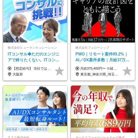
株式会社ヒューマンキュレーション
株式会社フェローシップ
ITコンサル◆ただのエンジニ
PMO｜リモート案件89.2%｜
アで終りたくない。ITコンサ
AI／DX案件多数｜月給37万円
ル・PMに挑戦出来る！成長中
～｜300万円の年収UP事例有
【想定給与】 当社では、すべてのプロジェクトで受注単価を完全開示。 給与はその単価に連動し、還元率は80％以上を保証しています。 経験・スキル・貢献度に応じて報酬を正当に評価し、前職年収の保証も行っています。 ■正社員 月給35万円以上＋賞与年2回（みなし残業20h分含む） ◇試用期間は3ヶ月（期間中の待遇に変更なし） ◇みなし残業は案件先によって異なります。詳細は面談にてご説明致します。 ※経験・スキルを考慮し優遇 年収例： ・29歳女性／年収700万円（開発→上流転向） ・38歳男性／年収1,100万円（PMO・マネジメント） ・47歳男性／年収1,300万円（ITコンサル・高裁量案件）
月給370,400円〜 ※経験やスキルを考慮し、決定いたします ※上記金額には固定残業代（30時間分/70,400円～）を含みます。超過分は別途全額支給いたします ※試用期間6カ月あり（期間中の給与・待遇に差異はありません） ★想定年収4,444,800円～ ★50万円～300万円の年収UP事例があります！
の次世代IT企業
｜PMO経験不問
大阪府
東京都_神奈川県_埼玉県_千葉県
ＦＴＣ株式会社
オックスフォードパートナーズ株式会社