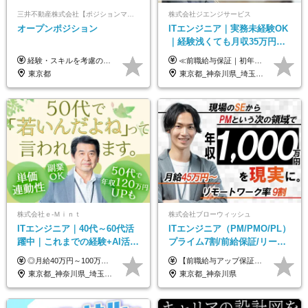
三井不動産株式会社【ポジションマッチ登録】
株式会社ジエンジサービス
オープンポジション
ITエンジニア｜実務未経験OK
｜経験浅くても月収35万円～
｜チーム参画中心｜フルリモ
経験・スキルを考慮の上、決定します。 ▼参考情報 ----------------------- ＜想定年収850万円～1,500万円（基礎給与・賞与2回含む）＞ 月給42万円～ ※時間外勤務手当・諸手当等別途 ※試用期間3ヶ月 ※残業手当有り
≪前職給与保証｜初年度想定年収420万円～≫ 月給35万円以上＋決算賞与＋交通費 ※スキル・経験を考慮の上、優遇します ※上記月給には固定残業代月20時間分(4万5000円以上)を含みます。超過した場合は、その分追加支給します ※試用期間3～6ヵ月は固定残業代なし(雇用形態やその他待遇・福利厚生は同じです) ＝＝＝＝＝＝＝＝＝＝＝ ▼実力と成長にこだわった評価制度▼ 年2回の評価で昇給・昇格が決まります。 評価は、就業先のお客様からの評価をベースに、目標達成状況やプロジェクトでの役割・貢献度などを総合的に判断して決定します。 日々の働きぶりを実際に見ているお客様の声を反映することで、より公平で納得感のある評価を実現しています。 また、評価後は面談を通じてフィードバックを行い、今後の成長やキャリアについて一緒に考えていきます。 ▼成長につながる目標設定▼ 半期ごとに、具体的な行動ベースの目標を設定し、その達成度や取り組みのプロセスを評価に反映します。 目標は、お客様からのフィードバックや現場での課題をもとに設定するため、「今何を伸ばすべきか」が明確になります。 また、上司との面談を通じて振り返りと次の目標設定を行い、継続的なスキルアップと市場価値の向上を支援しています。
ート可｜自社サービスあり
東京都
東京都_神奈川県_埼玉県_千葉県_大阪府_愛知県_北海道_青森県_岩手県_宮城県_秋田県_山形県_福島県_茨城県_栃木県_群馬県_新潟県_山梨県_長野県_富山県_石川県_福井県_静岡県_岐阜県_三重県_兵庫県_京都府_滋賀県_奈良県_和歌山県_広島県_岡山県_鳥取県_島根県_山口県_徳島県_香川県_愛媛県_高知県_福岡県_熊本県_佐賀県_長崎県_大分県_宮崎県_鹿児島県_沖縄県
株式会社ｅ‐Ｍｉｎｔ
株式会社ブローウィッシュ
ITエンジニア｜40代～60代活
ITエンジニア（PM/PMO/PL）
躍中｜これまでの経験+AI活用
プライム7割/前給保証/リーダ
でスキルアップを支援｜残業
ー経験不問/30、40代活躍中/
◎月給40万円～100万円＋インセンティブ＋各種手当 ・年収120万〜300万円UPの実績も！ ・平均年収UP率は1.1～1.3倍 ・案件単価100%公開 × 単価連動の給与制度 ・能力等を考慮の上、決定いたします ※試用期間6ヵ月あり（待遇の変更はありません） ※固定残業代（月20～30時間・3万円～8万円）を含みます 《具体的には...》 ・案件単価65万円⇒年収約500万円 ・案件単価80万円⇒年収約600万円 ・案件単価120万円⇒年収約900万円 ＼ AIで生産性5倍になり給与UP ／ ◇案件単価100%公開 × 単価連動の給与制度 ◇年収120万〜300万UPの実績あり 「単価が上がれば、その分しっかり報われる」 そんなシンプルで納得できる評価制度です。 ⚫️年収300万円アップの実績も 参画する案件の単価を全て公開。 給与は単価に連動しているため納得感持って働くことが可能です。 過去には転職しただけで300万円以上アップした方もいます。 現場でAIを活用して成果を出して単価アップにつながったケースが多数！ ・AIツール利用料金全額負担 ・資格取得補助 ・月給保証制度 ・各種手当
【前職給与アップ保証あり！ゆくゆくは年収800万以上も可能】 月給45万円～＋インセンティブ ※経験や適性を考慮の上、相談し決定します ※上記には固定残業代（20時間分/4万円～）が含まれます ※20時間を超過した場合は別途全額支給します ※試用期間（3ヶ月間）あり。給与・待遇に差異はございません それはより高度な案件にアサイン＆ 還元率が平均より高めのため、 これまでの給与から大幅にアップする人もいます。
月10h｜副業OK
リモート9割
東京都_神奈川県_埼玉県_千葉県_大阪府_愛知県_北海道_青森県_岩手県_宮城県_秋田県_山形県_福島県_茨城県_栃木県_群馬県_新潟県_山梨県_長野県_富山県_石川県_福井県_静岡県_岐阜県_三重県_兵庫県_京都府_滋賀県_奈良県_和歌山県_広島県_岡山県_鳥取県_島根県_山口県_徳島県_香川県_愛媛県_高知県_福岡県_熊本県_佐賀県_長崎県_大分県_宮崎県_鹿児島県_沖縄県
東京都_神奈川県