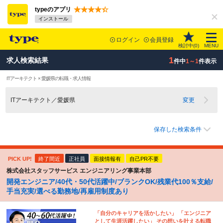
typeのアプリ
インストール
ログイン
会員登録
検討中(
0
)
MENU
1
求人検索結果
件中
1～1
件表示
ITアーキテクト × 愛媛県の転職・求人情報
ITアーキテクト／愛媛県
変更
保存した検索条件
PICK UP!
終了間近
正社員
面接情報有
自己PR不要
株式会社スタッフサービス エンジニアリング事業本部
開発エンジニア/40代・50代活躍中/ブランクOK/残業代100％支給/
手当充実/選べる勤務地/再雇用制度あり
「自分のキャリアを活かしたい」 「エンジニア
として生涯活躍したい」 その想いを叶える転職