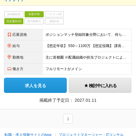
未経験歓迎
学歴不問
ベテランOK
完全週休2日
賞与複数月
面接1回
応募資格
ポジションマッチ登録対象分野において、何らかの知識・経験がある方 【活かせる経験・スキル】 下記いずれかの領域における何かしらの経験／スキル ・ITコンサルタント ・プロジェクトマネージャー ・I
給与
【想定年収】 550～1100万 【想定役職】 課長代理 主任 一般 ※これまでの経験・年齢などを考慮し、当社給与規則に基づき決定します。 ※残業手当 一般社員（定型勤務・フレックスタイム制）の
勤務地
主に首都圏 ※配属組織や担当プロジェクトにより異なります
働き方
フルリモートがメイン
求人を見る
検討中に入れる
掲載終了予定日：
2027.01.11
1
転職・求人情報サイトのtype
プロジェクトマネージャー・ITコンサル