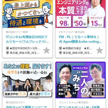
株式会社リリー技研
Sテクノロジー株式会社
ITコンサル/年間休日145日/フ
PM・PL｜リモート率98％｜
ルリモート/フルフレックス/残
AI Agent開発＆vibe coding｜
業基本なし/全国からの応募
AIエンジニアチームをリード
★想定年収550万〜1289万円 ■契約社員 月給45.8万〜71.6万円 ★想定年収688万〜1611万円 ■正社員 月給57.3万〜89.5万円 ※給与は経験・スキルを考慮の上、決定します。 ※試用期間3ヶ月（その間の給与・待遇に差異はありません）期間は短縮の可能性あり ※残業代は別途全額支給します 【★評価について★】 弊社では、1〜7の7段階からなる等級制を導入しています。 【★昇給の仕組み★】 等級が1段階上がるごとに、基本給の25％に相当する額が昇給されます。 評価は年2回実施されるため、年に2回の昇給チャンスがあります。 頑張りが正当に評価される、透明性の高い制度です。
★前職給与保証 ★初年度年収700～800万円も可能 月給50万円～90万円＋賞与年2回＋各種手当 ◎スキルや経験などを考慮。前職から給与アップをお約束します！ ◎上記月給には固定残業代30時間分(95000円～)を含みます。超過した場合は追加支給します ◎試用期間は6ヵ月あり。その間の給与・待遇に差異はありません
OK/特別休暇あり
東京都_神奈川県_埼玉県_千葉県_大阪府_愛知県_北海道_青森県_岩手県_宮城県_秋田県_山形県_福島県_茨城県_栃木県_群馬県_新潟県_山梨県_長野県_富山県_石川県_福井県_静岡県_岐阜県_三重県_兵庫県_京都府_滋賀県_奈良県_和歌山県_広島県_岡山県_鳥取県_島根県_山口県_徳島県_香川県_愛媛県_高知県_福岡県_熊本県_佐賀県_長崎県_大分県_宮崎県_鹿児島県_沖縄県
東京都_神奈川県_埼玉県_千葉県_大阪府_愛知県_北海道_青森県_岩手県_宮城県_秋田県_山形県_福島県_茨城県_栃木県_群馬県_新潟県_山梨県_長野県_富山県_石川県_福井県_静岡県_岐阜県_三重県_兵庫県_京都府_滋賀県_奈良県_和歌山県_広島県_岡山県_鳥取県_島根県_山口県_徳島県_香川県_愛媛県_高知県_福岡県_熊本県_佐賀県_長崎県_大分県_宮崎県_鹿児島県_沖縄県
株式会社オネスト
Ｓｙｎｔｈｅｓｙ株式会社
自社サービス開発エンジニア
ITコンサルタント│AI・DX等