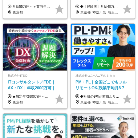
手当有■残業月10h
価・給与テーブル全公開！働
月給55万円～＋賞与年2回＋決算賞与＋残業代全額支給＋各手当 ※月給の金額は経験やスキルを考慮して、決定します ※残業代は別途全額支給します ※試用期間6ヶ月（期間中の給与・待遇に差異はありません） ★7期連続決算賞与支給中！
◆【経験者】月給40万円～120万円(固定残業代含む)+各種手当 ※月30時間（76,000円～）の固定残業代を含みます。 ※上記を超える時間外労働分は追加で支給。 ※6ヶ月の試用期間あり（条件に変動なし） ・年収平均176万円アップ ・前職給与を保証 ◆単価連動性×還元率84％～100％で収入の大幅UPが可能 ・案件単価が月50万円の場合：年収417万円 ・案件単価が月70万円の場合：年収584万円 ・案件単価が月100万円の場合：年収834万円
き方も年収も自分で選べる！
東京都
東京都_神奈川県_埼玉県_千葉県_大阪府_愛知県_北海道_青森県_岩手県_宮城県_秋田県_山形県_福島県_茨城県_栃木県_群馬県_新潟県_山梨県_長野県_富山県_石川県_福井県_静岡県_岐阜県_三重県_兵庫県_京都府_滋賀県_奈良県_和歌山県_広島県_岡山県_鳥取県_島根県_山口県_徳島県_香川県_愛媛県_高知県_福岡県_熊本県_佐賀県_長崎県_大分県_宮崎県_鹿児島県_沖縄県
株式会社ITSO
株式会社エンジニアのミカタ
ITコンサルタント／FDE｜
PM・PL | 全国どこでもフル
AX・DX｜年収2000万可｜取
リモートOK/残業平均月8.7h/9
引先の9割が大手企業｜残業月
割が前職より給与アップ/フレ
★想定年収800万円～最大2000万円可 ★前職給与を考慮 ★ストックオプション付与あり（IPO間近） ★昇給制度あり ┗入社6カ月後に3％以上の昇給があります。その後、業績に合わせて適宜、昇給します。 月給66万円～166.6万円 ※経験、スキルにあわせて相談のうえ決定します。 ※残業手当は残業時間に応じて別途全額支給 ※試用期間6ヶ月（期間中、給与・待遇に差異はありません）
◆社員の9割が前職より給与アップ！ 月給450,000円～531,500円+賞与＋インセンティブ ※経験・スキルを考慮の上、優遇いたします ※残業代につきましては、面接時にご説明させていただきます ※試用期間6ヶ月（給与・待遇に差異はございません）
10h｜リモート案件有
ックスタイム制
東京都
東京都_神奈川県_埼玉県_千葉県_大阪府_愛知県_北海道_青森県_岩手県_宮城県_秋田県_山形県_福島県_茨城県_栃木県_群馬県_新潟県_山梨県_長野県_富山県_石川県_福井県_静岡県_岐阜県_三重県_兵庫県_京都府_滋賀県_奈良県_和歌山県_広島県_岡山県_鳥取県_島根県_山口県_徳島県_香川県_愛媛県_高知県_福岡県_熊本県_佐賀県_長崎県_大分県_宮崎県_鹿児島県_沖縄県