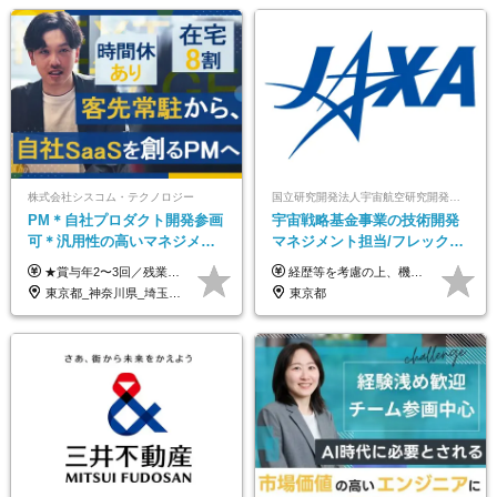
株式会社シスコム・テクノロジー
国立研究開発法人宇宙航空研究開発機構【JAXA】
PM＊自社プロダクト開発参画
宇宙戦略基金事業の技術開発
可＊汎用性の高いマネジメン
マネジメント担当/フレックス
トスキル＊年収1000万以上可
制/リモート活用/異業種出身者
★賞与年2〜3回／残業代全額支給／子ども手当（月1万円）／誕生日手当（年1回1万円）★ ＜初年度の想定年収:600万円～800万円＞ 月給50万7000円～70万4000円＋賞与年2回＋決算賞与 ※経験・能力を考慮のうえ決定します。 ※専門性を高めながらチームを牽引する「プロジェクト推進力」を高く評価し、給与へダイレクトに反映します。 ※試用期間6ヶ月（待遇変動なし） 年収800万円以上も⽬指せます。 経験・スキル・前職給与を最大限に考慮し、 ご納得いただける条件を提示します。 【賞与】 年2〜3回支給（7月・12月＋業績により決算賞与） 当社では、目の前の案件による固定報酬だけが評価の全てではありません。 メンバー育成、現場でのポジション拡大、 ナレッジの共有、そして組織づくりへの参画など、 「会社への貢献度（ビジネスプロセス）」 を昇給・賞与へダイレクトに反映しています。 専門性を高める「技術」と、チームを前進させる「プロジェクト推進」。 この両輪を回すことで、確かなスキル成長と年収アップを同時に実現できる環境です。
経歴等を考慮の上、機構の規定により決定します。 ＜大学卒業後、正規社員として民間企業に3年勤務した場合＞ ・月給30万円以上 ・年収470万円以上 年収概算を試算する場合は以下をご確認ください。 https://www.jaxa.jp/about/employ/trial_j.html ■昇給年1回、賞与年2回 ■諸手当（住居手当、通勤手当他） ■退職金制度あり ※年収470万円～ ※超過勤務分は別途支給します。 ※6ヶ月の試用期間あり。その間の待遇・給与に差異はありません。
歓迎/国家プロジェクト
東京都_神奈川県_埼玉県_千葉県
東京都