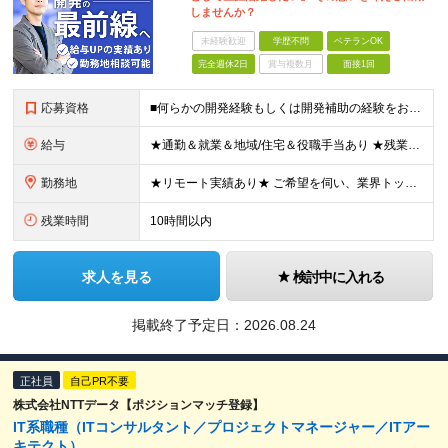
しませんか？
未経験歓迎
学歴不問
ベテランOK
完全週休2日
賞与複数月
面接1回
応募資格
■何らかの開発経験もしくは開発補助の経験をお持ちの方 ■学歴不問 ★ブランクのある方、地方在住の方も大歓迎です！
給与
★通勤＆就業＆地域/住宅＆役職手当あり ★残業代は全額支給 ★選べる給与制度あり！ ★東京・神奈川・千葉・埼玉勤務の場合 月給23.5万円～55万円＋諸手当 （残業代は全額支給） (20,000円の
勤務地
★リモート実績あり★ ご希望を伺い、業界トップクラス約7,000件の取引事業所数、90,000件以上のプロジェクトから検討をいたします。 全国の取引先での就業となります（沖縄を除く） ※勤務地
残業時間
10時間以内
求人を見る
検討中に入れる
掲載終了予定日：
2026.08.24
正社員
自己PR不要
株式会社NTTデータ【ポジションマッチ登録】
IT系職種（ITコンサルタント／プロジェクトマネージャー／ITアー
キテクト）