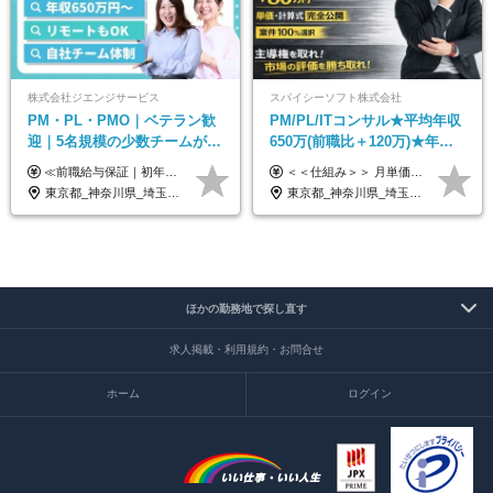
株式会社ジエンジサービス
スパイシーソフト株式会社
PM・PL・PMO｜ベテラン歓
PM/PL/ITコンサル★平均年収
迎｜5名規模の少数チームが中
650万(前職比＋120万)★年間
心｜フルリモートOK｜直請け
休日132日★残業月平均7.4h★
≪前職給与保証｜初年度想定年収600万円～≫ 月給45万円以上＋決算賞与＋交通費 ※スキル・経験を考慮の上、優遇します ※上記月給には固定残業代月20時間分(5万1000円以上)を含みます。超過した場合は、その分追加支給します ※試用期間3～6ヵ月は固定残業代なし(雇用形態やその他待遇・福利厚生は同じです) =========== ▼実力と成長にこだわった評価制度▼ 年2回の評価で昇給・昇格が決まります。 評価は、就業先のお客様からの評価をベースに、目標達成状況やプロジェクトでの役割・貢献度などを総合的に判断して決定します。 日々の働きぶりを実際に見ているお客様の声を反映することで、より公平で納得感のある評価を実現しています。 また、評価後は面談を通じてフィードバックを行い、今後の成長やキャリアについて一緒に考えていきます。 ▼成長につながる目標設定▼ 半期ごとに、具体的な行動ベースの目標を設定し、その達成度や取り組みのプロセスを評価に反映します。 目標は、お客様からのフィードバックや現場での課題をもとに設定するため、「今何を伸ばすべきか」が明確になります。 また、上司との面談を通じて振り返りと次の目標設定を行い、継続的なスキルアップと市場価値の向上を支援しています。
＜＜仕組み＞＞ 月単価に応じて会社HPで公開しているテーブルにもとづき毎月決定されます！ https://www.tech4u.dev/payroll ＜＜実績＞＞ PM/PL・ITコンサル職の平均年収実績：650万円 前職比平均：＋120万円 ＜＜PM/PL・ITコンサル案件＞＞ ・PMO／進捗・課題管理：600〜800万円 ・要件定義／業務改善支援：650〜850万円 ・開発PM／PL：750〜1000万円 ・インフラPM／PL：750〜1000万円 ・ITコンサル／導入支援：800〜1000万円 ＜＜リーダークラス＞＞ 還元率：85〜90％ ・月単価100万円 → 年収約960万円 ・月単価120万円 → 年収約1150万円 ・月単価140万円 → 年収約1300万円 ※単価・還元率はすべて公開 ※待機時も給与保証 ※還元率は他社にあわせ社保の会社負担分も含めています 月給25万円～67万円＋賞与年2回 ※上記には、30時間分（4万5千円～12万1千円）の固定残業代が含まれています。超過分は別途支給します。 ※試用期間中も給与、福利厚生に差異なし 【固定残業代について】 固定残業30時間分（45,000円～121,000円）を含む ※超過分は別途全額支給
7割｜年収600万円〜
リモあり
東京都_神奈川県_埼玉県_千葉県_大阪府_愛知県_北海道_青森県_岩手県_宮城県_秋田県_山形県_福島県_茨城県_栃木県_群馬県_新潟県_山梨県_長野県_富山県_石川県_福井県_静岡県_岐阜県_三重県_兵庫県_京都府_滋賀県_奈良県_和歌山県_広島県_岡山県_鳥取県_島根県_山口県_徳島県_香川県_愛媛県_高知県_福岡県_熊本県_佐賀県_長崎県_大分県_宮崎県_鹿児島県_沖縄県
東京都_神奈川県_埼玉県_千葉県_大阪府_愛知県_兵庫県_京都府_福岡県
ほかの勤務地で探し直す
求人掲載・利用規約・お問合せ
ホーム
ログイン