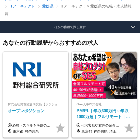
ITアーキテクト
愛媛県
ITアーキテクト × 愛媛県の転職・求人情報一
覧
ほかの職種で探し直す
あなたの行動履歴からおすすめの求人
株式会社野村総合研究所【ポジションマッチ登録】
One人事株式会社
オープンポジション
PM/PL｜年収600万円～年収
1000万超｜フルリモート｜
SIerへの変革期をリード＆自
経験・スキルを考慮の上、決定します。
≪お客様や案件の紹介によりインセンティブを支給！≫ 月給40万円以上＋賞与年2回＋インセンティブ ◎経験やスキルを考慮の上、優遇します ◎上記月給は固定残業代月45時間分(月額9万1040円以上)を含みます。超過した場合は全額追加支給します ◎試用期間3カ月あり(給与や福利厚生等は同じです) ＜年収例＞ 36歳／PL（元SE）／580万円 / 官公庁向けWebシステム開発 ※メンバーから2年でPLへ昇格 41歳／SL／616万円 / メーカー向けWebサイト開発 46歳／PL／742万円 / 金融情報連携システム開発 52歳 / PM / 952万円 / 信販システムの再構築 55歳 / PM / 910万円 / 製造業向け基盤構築開発
社サービス
東京都_神奈川県
東京都_神奈川県_埼玉県_千葉県_大阪府_愛知県_北海道_青森県_岩手県_宮城県_秋田県_山形県_福島県_茨城県_栃木県_群馬県_新潟県_山梨県_長野県_富山県_石川県_福井県_静岡県_岐阜県_三重県_兵庫県_京都府_滋賀県_奈良県_和歌山県_広島県_岡山県_鳥取県_島根県_山口県_徳島県_香川県_愛媛県_高知県_福岡県_熊本県_佐賀県_長崎県_大分県_宮崎県_鹿児島県_沖縄県