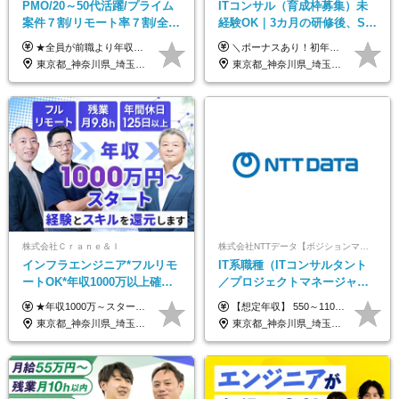
PMO/20～50代活躍/プライム
ITコンサル（育成枠募集）未
案件７割/リモート率７割/全員
経験OK｜3カ月の研修後、SE
前職より年収UP/有給取得率
からコンサルへステップアッ
★全員が前職より年収UPを実現！ ★前職給与より120％アップ実績あり ★前職給与を最大限に考慮 ★入社4年目で年収800万円の社員も在籍！ 年俸420万円～960万円（1/12を毎月支給）＋インセンティブ＋各種手当 ※経験・スキルを考慮の上、決定します ※試用期間6ヶ月あり（期間中の給与、待遇に差異はありません） ※上記金額には固定残業代(月20時間／月5.6万円)を含みます ※超過分は別途全額支給します
＼ボーナスあり！初年度から年収300万円以上／ ■月給24万2,200円～35万円＋賞与＋各種手当 ※経験・年齢・能力等を考慮し決定いたします。 ※試用期間中（3カ月）は契約社員で、月給21万円＋諸手当になります。 （試用期間中は残業が発生しません。その他の待遇に変更はありません。） ＼自分の市場価値が上がる／ 定量評価×定性評価の明確な基準での評価制度を設けており、自分の目標達成度合いや仕事に対しての姿勢が給与にも反映されるようになっています。そのため、平均昇給額は40万円以上！100万円以上昇給する人もいます！ 【固定残業代について】 固定残業30時間分（46,000円～69,375円）を含む ※超過分は別途全額支給
100%
プ｜リモート8割以上
東京都_神奈川県_埼玉県_千葉県
東京都_神奈川県_埼玉県_千葉県_大阪府_愛知県_北海道_青森県_岩手県_宮城県_秋田県_山形県_福島県_茨城県_栃木県_群馬県_新潟県_山梨県_長野県_富山県_石川県_福井県_静岡県_岐阜県_三重県_兵庫県_京都府_滋賀県_奈良県_和歌山県_広島県_岡山県_鳥取県_島根県_山口県_徳島県_香川県_愛媛県_高知県_福岡県_熊本県_佐賀県_長崎県_大分県_宮崎県_鹿児島県_沖縄県
株式会社Ｃｒａｎｅ＆Ｉ
株式会社NTTデータ【ポジションマッチ登録】
インフラエンジニア*フルリモ
IT系職種（ITコンサルタント
ートOK*年収1000万以上確約*
／プロジェクトマネージャー
前職給与保障*残業月9.8h*40
／ITアーキテクト）
★年収1000万～スタート！ 年俸1,000万円～1,162万8,000円（12分割） ※経験・スキルを考慮の上決定します ※上記金額には固定残業代（月30h分・158,400円～184,000円）を含みます ※超過分は別途全額支給します ※試用期間2ヶ月間あり（その他待遇に差異はありません）
【想定年収】 550～1100万 【想定役職】 課長代理 主任 一般 ※これまでの経験・年齢などを考慮し、当社給与規則に基づき決定します。 ※残業手当 一般社員（定型勤務・フレックスタイム制）の場合：時間外労働連動支給 一般社員（専門業務型裁量労働制）・管理職の場合：なし 裁量労働の場合について裁量労働手当がございますが、超過分の時間外手当の支給はありません。 （固定残業手当ではないため） ※裁量労働手当 一般社員（専門業務型裁量労働制）の場合：別途、裁量労働手当の支給がございます。
代50代活躍
東京都_神奈川県_埼玉県_千葉県_大阪府_愛知県_北海道_青森県_岩手県_宮城県_秋田県_山形県_福島県_茨城県_栃木県_群馬県_新潟県_山梨県_長野県_富山県_石川県_福井県_静岡県_岐阜県_三重県_兵庫県_京都府_滋賀県_奈良県_和歌山県_広島県_岡山県_鳥取県_島根県_山口県_徳島県_香川県_愛媛県_高知県_福岡県_熊本県_佐賀県_長崎県_大分県_宮崎県_鹿児島県_沖縄県
東京都_神奈川県_埼玉県_千葉県_大阪府_愛知県_北海道_青森県_岩手県_宮城県_秋田県_山形県_福島県_茨城県_栃木県_群馬県_新潟県_山梨県_長野県_富山県_石川県_福井県_静岡県_岐阜県_三重県_兵庫県_京都府_滋賀県_奈良県_和歌山県_広島県_岡山県_鳥取県_島根県_山口県_徳島県_香川県_愛媛県_高知県_福岡県_熊本県_佐賀県_長崎県_大分県_宮崎県_鹿児島県_沖縄県