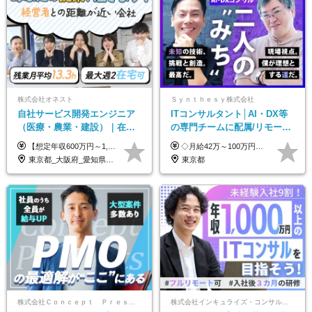
株式会社オネスト
Ｓｙｎｔｈｅｓｙ株式会社
自社サービス開発エンジニア
ITコンサルタント│AI・DX等
（医療・農業・建設）｜在宅
の専門チームに配属/リモート
あり｜残業月平均13.3h｜年収
×フレックス/Big4と同水準の
【想定年収600万円～1,300万円】 ★賞与年2回＋勤務地手当＋残業手当（年平均残業時間にて算出）を含む ※基本給＋勤務地手当＋役職手当 ※勤務地手当：結婚の有無に関係なく、物価などの違いを考慮して全社員に支給されます 月給40万円～89万円 ＜各種手当＞ ■勤務地手当（東京2万円／月、大阪1万円／月、名古屋5000円／月） ■通勤手当（月額5万円まで） ■扶養手当（6,000円／扶養親族一人） ■役職手当（8,000円～15万円） ※残業代は1分単位で全額支給します ※経験やスキルを考慮し、当社規定により給与を決定します ※執行役員は年俸制となる場合があります
◇月給42万～100万円＋賞与年2回 └年収900～1600万円可能 ★☆年収例☆★ ◎37歳・元開発エンジニア └年収900万（2年後に年収150万UP実績） ◎40歳・元SierのPM └年収1400万（2年後に年収300万UP実績） ◎43歳・元コンサルタント └年収1600万（2年後に年収200万UP実績） ※経験・スキルを考慮し決定します ※試用期間3～6カ月あり（その間の待遇に差異はありません） 【固定残業代について】 なし（残業代は、実際の労働時間に応じて別途全額支給）
1000万可｜賞与年2回
給与・待遇
東京都_大阪府_愛知県_福岡県
東京都
株式会社Ｃｏｎｃｅｐｔ Ｐｒｅｓｅｎｔｓ
株式会社インキュライズ・コンサルティング