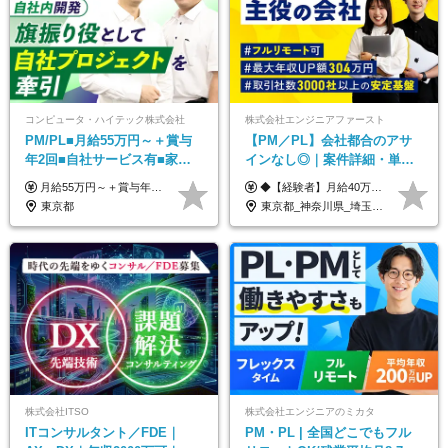
コンピュータ・ハイテック株式会社
株式会社エンジニアファースト
PM/PL■月給55万円～＋賞与
【PM／PL】会社都合のアサ
年2回■自社サービス有■家族
インなし◎｜案件詳細・単
手当有■残業月10h
価・給与テーブル全公開！働
月給55万円～＋賞与年2回＋決算賞与＋残業代全額支給＋各手当 ※月給の金額は経験やスキルを考慮して、決定します ※残業代は別途全額支給します ※試用期間6ヶ月（期間中の給与・待遇に差異はありません） ★7期連続決算賞与支給中！
◆【経験者】月給40万円～120万円(固定残業代含む)+各種手当 ※月30時間（76,000円～）の固定残業代を含みます。 ※上記を超える時間外労働分は追加で支給。 ※6ヶ月の試用期間あり（条件に変動なし） ・年収平均176万円アップ ・前職給与を保証 ◆単価連動性×還元率84％～100％で収入の大幅UPが可能 ・案件単価が月50万円の場合：年収417万円 ・案件単価が月70万円の場合：年収584万円 ・案件単価が月100万円の場合：年収834万円
き方も年収も自分で選べる！
東京都
東京都_神奈川県_埼玉県_千葉県_大阪府_愛知県_北海道_青森県_岩手県_宮城県_秋田県_山形県_福島県_茨城県_栃木県_群馬県_新潟県_山梨県_長野県_富山県_石川県_福井県_静岡県_岐阜県_三重県_兵庫県_京都府_滋賀県_奈良県_和歌山県_広島県_岡山県_鳥取県_島根県_山口県_徳島県_香川県_愛媛県_高知県_福岡県_熊本県_佐賀県_長崎県_大分県_宮崎県_鹿児島県_沖縄県
株式会社ITSO
株式会社エンジニアのミカタ
ITコンサルタント／FDE｜
PM・PL | 全国どこでもフル