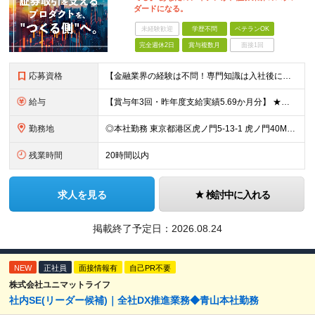
ダードになる。
未経験歓迎
学歴不問
ベテランOK
完全週休2日
賞与複数月
面接1回
応募資格
【金融業界の経験は不問！専門知識は入社後に学べます】 ◎学歴不問 ◎システム開発の実務経験をお持ちの方 └3年以上・Java、C#いずれかの使用経験をお持ちの方を想定しております 【以下のような方は
給与
【賞与年3回・昨年度支給実績5.69か月分】 ★想定年収500万円～ ★前職給与考慮あり 月給27万円～59万円 +残業代全額支給(1分単位、監督職以下) +人事評価による賞与年2回（4月/10月）
勤務地
◎本社勤務 東京都港区虎ノ門5-13-1 虎ノ門40MTビル 8F ※原則として、転居を伴う転勤はありません ※(変更の範囲)上記を除く当社関連勤務地
残業時間
20時間以内
求人を見る
検討中に入れる
掲載終了予定日：
2026.08.24
NEW
正社員
面接情報有
自己PR不要
株式会社ユニマットライフ
社内SE(リーダー候補)｜全社DX推進業務◆青山本社勤務