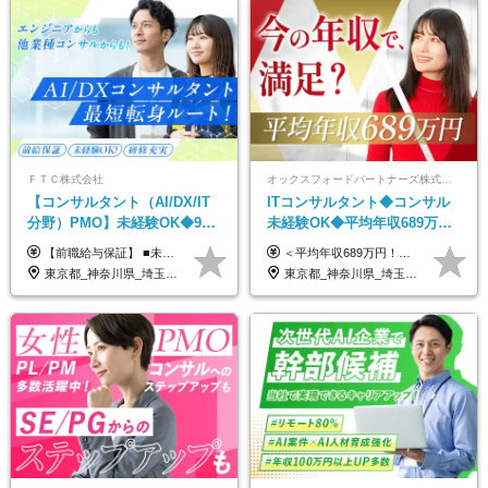
ＦＴＣ株式会社
オックスフォードパートナーズ株式会社
【コンサルタント（AI/DX/IT
ITコンサルタント◆コンサル
分野）PMO】未経験OK◆9期
未経験OK◆平均年収689万円
連続大幅増益！AI企業へ進化
◆業界屈指の営業力でサポー
【前職給与保証】 ■未経験者： 月給30万円～35万円 ■ローキャリア（経験目安1年程度）： 月給35万円～40万円 ■経験者（経験目安3年以上）： 月給40万円～60万円 ■即戦力（経験目安5年以上）： 月給45万円～80万円 ※上記金額には固定残業代30時間分 【未経験者5万5000円～7万3000円、 ローキャリア6万4000円～7万3000円、 経験者5万8000円～10万9000円、 即戦力8万2000円～14万5000円】を含みます。 ※30時間を超える場合は追加で全額支給します。 ※経験・能力・前職給与などを総合的に評価したうえでご納得いただけるよう個別決定。 未経験者の場合、前職給与とポテンシャルを査定のうえ決定いたします。 ※日本国内でのIT業界経験、または同等の実務経験と能力に応じて決定します。 ※前職給与は日本円かつ、日本国内での実績に基づき評価します。 【納得の評価システム】 ★クォーター毎に査定する評価制度導入！ 明確な評価基準で翌年度年収を上げましょう！ ★評価対象期間に在籍中のほとんどの社員が昇給し 年収アップを実現しています！ ★様々なインセンティブ制度を用意し多角的に正当評価しています！ ※試用期間6カ月（期間中の待遇等に差異なし）
＜平均年収689万円！！＞ ☆前給保証以上☆案件待機期間も給与保証あり☆ 月給40万円～150万円（固定残業代含む） ※経験や能力を考慮し決定します ※試用期間6ヶ月あり。条件や待遇に差異はありません ※上記には固定残業代（30時間分／7万6000円～）が含まれています。 ※超過分は時間外手当を別途支給。 【実際の給与例】 野原さん（35歳）※前職年収480万円 （Java／C#エンジニア ⇒ 業務系システム開発 ⇒ 要件定義・業務分析 ⇒ ITコンサル案件へ参画） ▼620万円（入社初年度） ・Web系業務システム開発（Java、C#） ・ 顧客折衝や開発チームとの調整 ・ 既存システムの改修・機能追加案件に従事 ▼780万円（入社2年目） ・ 金融機関向け業務系システムの要件定義・設計補助 ・ 開発チームと連携した業務分析・課題整理 ・小規模PMO支援案件への参画 ▼1,090万円（入社3年目） ・ 大手企業向けIT戦略・業務改革プロジェクトに参画 ・コンサルタントとして要件定義・業務改善提案・ベンダー調整を担当 ・ PMO／部分的PM業務も兼務し、上流工程での裁量を拡大
中◆ポジション多数
ト◆フルリモート可
東京都_神奈川県_埼玉県_千葉県
東京都_神奈川県_埼玉県_千葉県_大阪府_愛知県_北海道_青森県_岩手県_宮城県_秋田県_山形県_福島県_茨城県_栃木県_群馬県_新潟県_山梨県_長野県_富山県_石川県_福井県_静岡県_岐阜県_三重県_兵庫県_京都府_滋賀県_奈良県_和歌山県_広島県_岡山県_鳥取県_島根県_山口県_徳島県_香川県_愛媛県_高知県_福岡県_熊本県_佐賀県_長崎県_大分県_宮崎県_鹿児島県_沖縄県