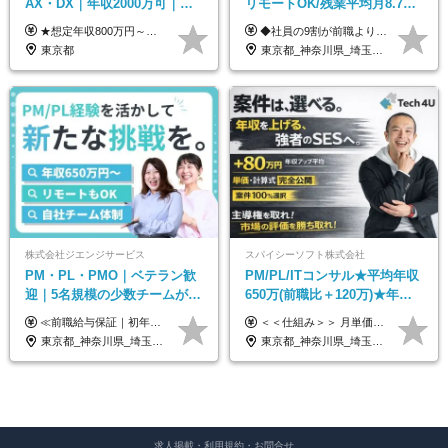
AX・DX｜年収2000万可｜取
リモートOK/残業平均月8.7h/9
引先の9割が大手企業｜残業月
割が前職より給与アップ/フレ
★想定年収800万円～最大2000万円可 ★前職給与を考慮 ★ストックオプション付与あり（IPO間近） ★昇給制度あり ┗入社6カ月後に3％以上の昇給があります。その後、業績に合わせて適宜、昇給します。 月給66万円～166.6万円 ※経験、スキルにあわせて相談のうえ決定します。 ※残業手当は残業時間に応じて別途全額支給 ※試用期間6ヶ月（期間中、給与・待遇に差異はありません）
◆社員の9割が前職より給与アップ！ 月給450,000円～531,500円+賞与＋インセンティブ ※経験・スキルを考慮の上、優遇いたします ※残業代につきましては、面接時にご説明させていただきます ※試用期間6ヶ月（給与・待遇に差異はございません）
10h｜リモート案件有
ックスタイム制
東京都
東京都_神奈川県_埼玉県_千葉県_大阪府_愛知県_北海道_青森県_岩手県_宮城県_秋田県_山形県_福島県_茨城県_栃木県_群馬県_新潟県_山梨県_長野県_富山県_石川県_福井県_静岡県_岐阜県_三重県_兵庫県_京都府_滋賀県_奈良県_和歌山県_広島県_岡山県_鳥取県_島根県_山口県_徳島県_香川県_愛媛県_高知県_福岡県_熊本県_佐賀県_長崎県_大分県_宮崎県_鹿児島県_沖縄県
株式会社ジエンジサービス
スパイシーソフト株式会社
PM・PL・PMO｜ベテラン歓
PM/PL/ITコンサル★平均年収
迎｜5名規模の少数チームが中
650万(前職比＋120万)★年間
心｜フルリモートOK｜直請け
休日132日★残業月平均7.4h★
≪前職給与保証｜初年度想定年収600万円～≫ 月給45万円以上＋決算賞与＋交通費 ※スキル・経験を考慮の上、優遇します ※上記月給には固定残業代月20時間分(5万1000円以上)を含みます。超過した場合は、その分追加支給します ※試用期間3～6ヵ月は固定残業代なし(雇用形態やその他待遇・福利厚生は同じです) =========== ▼実力と成長にこだわった評価制度▼ 年2回の評価で昇給・昇格が決まります。 評価は、就業先のお客様からの評価をベースに、目標達成状況やプロジェクトでの役割・貢献度などを総合的に判断して決定します。 日々の働きぶりを実際に見ているお客様の声を反映することで、より公平で納得感のある評価を実現しています。 また、評価後は面談を通じてフィードバックを行い、今後の成長やキャリアについて一緒に考えていきます。 ▼成長につながる目標設定▼ 半期ごとに、具体的な行動ベースの目標を設定し、その達成度や取り組みのプロセスを評価に反映します。 目標は、お客様からのフィードバックや現場での課題をもとに設定するため、「今何を伸ばすべきか」が明確になります。 また、上司との面談を通じて振り返りと次の目標設定を行い、継続的なスキルアップと市場価値の向上を支援しています。
＜＜仕組み＞＞ 月単価に応じて会社HPで公開しているテーブルにもとづき毎月決定されます！ https://www.tech4u.dev/payroll ＜＜実績＞＞ PM/PL・ITコンサル職の平均年収実績：650万円 前職比平均：＋120万円 ＜＜PM/PL・ITコンサル案件＞＞ ・PMO／進捗・課題管理：600〜800万円 ・要件定義／業務改善支援：650〜850万円 ・開発PM／PL：750〜1000万円 ・インフラPM／PL：750〜1000万円 ・ITコンサル／導入支援：800〜1000万円 ＜＜リーダークラス＞＞ 還元率：85〜90％ ・月単価100万円 → 年収約960万円 ・月単価120万円 → 年収約1150万円 ・月単価140万円 → 年収約1300万円 ※単価・還元率はすべて公開 ※待機時も給与保証 ※還元率は他社にあわせ社保の会社負担分も含めています 月給25万円～67万円＋賞与年2回 ※上記には、30時間分（4万5千円～12万1千円）の固定残業代が含まれています。超過分は別途支給します。 ※試用期間中も給与、福利厚生に差異なし 【固定残業代について】 固定残業30時間分（45,000円～121,000円）を含む ※超過分は別途全額支給
7割｜年収600万円〜
リモあり
東京都_神奈川県_埼玉県_千葉県_大阪府_愛知県_北海道_青森県_岩手県_宮城県_秋田県_山形県_福島県_茨城県_栃木県_群馬県_新潟県_山梨県_長野県_富山県_石川県_福井県_静岡県_岐阜県_三重県_兵庫県_京都府_滋賀県_奈良県_和歌山県_広島県_岡山県_鳥取県_島根県_山口県_徳島県_香川県_愛媛県_高知県_福岡県_熊本県_佐賀県_長崎県_大分県_宮崎県_鹿児島県_沖縄県
東京都_神奈川県_埼玉県_千葉県_大阪府_愛知県_兵庫県_京都府_福岡県
求人掲載・利用規約・お問合せ