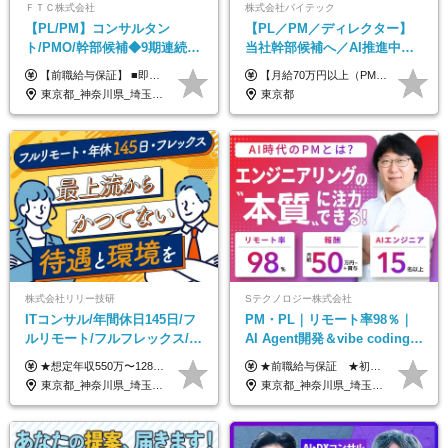
ＦＴＣ株式会社
株式会社バイテック
【PL/PM】コンサルタン
【PL／PM／ディレクター】
ト/PMO/幹部候補◆9期連続大
当社幹部候補へ／AI推進中！
幅増益！10期目の成長＋安定
目指せるAI人材／年収800万円
【前職給与保証】 ■即戦力（経験目安5年以上）： 月給45万円～80万円 ■経験者（経験目安3年以上）： 月給40万円～60万円 ■ローキャリア（経験目安1年程度）： 月給35万円～40万円 ■未経験者： 月給30万円～35万円 ※上記金額には固定残業代30時間分 【未経験者5万5000円～7万3000円、 ローキャリア6万4000円～7万3000円、 経験者5万8000円～10万9000円、 即戦力8万2000円～14万5000円】を含みます。 ※30時間を超える場合は追加で全額支給します。 ※経験・能力・前職給与などを総合的に評価したうえでご納得いただけるよう個別決定。 未経験者の場合、前職給与とポテンシャルを査定のうえ決定いたします。 ※日本国内でのIT業界経験、または同等の実務経験と能力に応じて決定します。 ※前職給与は日本円かつ、日本国内での実績に基づき評価します。 【納得の評価システム】 ★クォーター毎に査定する評価制度導入！ 明確な評価基準で翌年度年収を上げましょう！ ★評価対象期間に在籍中のほとんどの社員が昇給し 年収アップを実現しています！ ★様々なインセンティブ制度を用意し多角的に正当評価しています！ ※試用期間6カ月（期間中の待遇等に差異なし）
【月給70万円以上（PM）／想定年収840万円以上】 ★詳しくは下記をご参照ください！ ■SE/PL/テスト計画以降などの上流フェーズ 月給53万円以上 ※想定年収636万円以上 ■PM/ディレクター（管理職・幹部候補） 月給70万円以上 ※想定年収840万円以上 ※単価の変動により給与も随時更新（完全単価連動型） ※育成枠については個人の経験・能力を考慮し決定 ※超過勤務については別途残業手当を支給 【固定残業代について】 なし（残業代は、実際の労働時間に応じて別途全額支給）
性【前給保証】
以上可／リモート80％
東京都_神奈川県_埼玉県_千葉県
東京都
株式会社リリー技研
Sテクノロジー株式会社
ITコンサル/年間休日145日/フ
PM・PL｜リモート率98％｜
ルリモート/フルフレックス/残
AI Agent開発＆vibe coding｜
業基本なし/全国からの応募
AIエンジニアチームをリード
★想定年収550万〜1289万円 ■契約社員 月給45.8万〜71.6万円 ★想定年収688万〜1611万円 ■正社員 月給57.3万〜89.5万円 ※給与は経験・スキルを考慮の上、決定します。 ※試用期間3ヶ月（その間の給与・待遇に差異はありません）期間は短縮の可能性あり ※残業代は別途全額支給します 【★評価について★】 弊社では、1〜7の7段階からなる等級制を導入しています。 【★昇給の仕組み★】 等級が1段階上がるごとに、基本給の25％に相当する額が昇給されます。 評価は年2回実施されるため、年に2回の昇給チャンスがあります。 頑張りが正当に評価される、透明性の高い制度です。
★前職給与保証 ★初年度年収700～800万円も可能 月給50万円～90万円＋賞与年2回＋各種手当 ◎スキルや経験などを考慮。前職から給与アップをお約束します！ ◎上記月給には固定残業代30時間分(95000円～)を含みます。超過した場合は追加支給します ◎試用期間は6ヵ月あり。その間の給与・待遇に差異はありません
OK/特別休暇あり
東京都_神奈川県_埼玉県_千葉県_大阪府_愛知県_北海道_青森県_岩手県_宮城県_秋田県_山形県_福島県_茨城県_栃木県_群馬県_新潟県_山梨県_長野県_富山県_石川県_福井県_静岡県_岐阜県_三重県_兵庫県_京都府_滋賀県_奈良県_和歌山県_広島県_岡山県_鳥取県_島根県_山口県_徳島県_香川県_愛媛県_高知県_福岡県_熊本県_佐賀県_長崎県_大分県_宮崎県_鹿児島県_沖縄県
東京都_神奈川県_埼玉県_千葉県_大阪府_愛知県_北海道_青森県_岩手県_宮城県_秋田県_山形県_福島県_茨城県_栃木県_群馬県_新潟県_山梨県_長野県_富山県_石川県_福井県_静岡県_岐阜県_三重県_兵庫県_京都府_滋賀県_奈良県_和歌山県_広島県_岡山県_鳥取県_島根県_山口県_徳島県_香川県_愛媛県_高知県_福岡県_熊本県_佐賀県_長崎県_大分県_宮崎県_鹿児島県_沖縄県