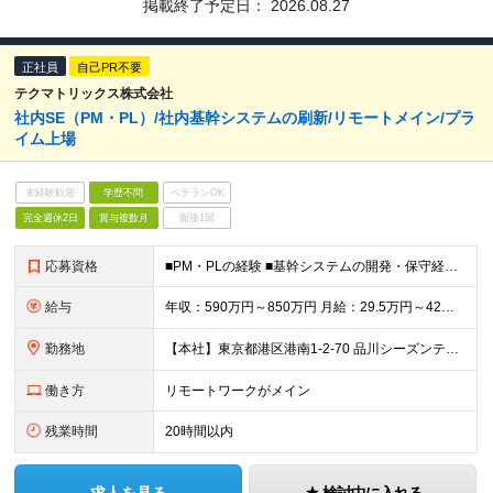
掲載終了予定日：
2026.08.27
正社員
自己PR不要
テクマトリックス株式会社
社内SE（PM・PL）/社内基幹システムの刷新/リモートメイン/プラ
イム上場
未経験歓迎
学歴不問
ベテランOK
完全週休2日
賞与複数月
面接1回
応募資格
■PM・PLの経験 ■基幹システムの開発・保守経験 ■学歴不問 ＜身に付く技術スキルはこちら＞ ●業務要件定義スキル ●プロジェクトマネジメントスキル ●販売管理業務スキル ●財務会計業務スキル ●
給与
年収：590万円～850万円 月給：29.5万円～42万円（月給＝基本給） ※残業代は全額支給します ※試用期間3ヵ月あり。期間中、給与・待遇などに差異はありません
勤務地
【本社】東京都港区港南1-2-70 品川シーズンテラス24F ・転勤の可能性：なし ※屋内禁煙（オフィスビル内の別フロアに、喫煙専用スペース複数箇所あり）
働き方
リモートワークがメイン
残業時間
20時間以内