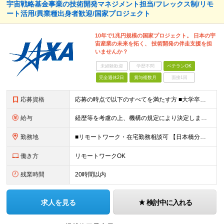
宇宙戦略基金事業の技術開発マネジメント担当/フレックス制/リモ
ート活用/異業種出身者歓迎/国家プロジェクト
10年で1兆円規模の国家プロジェクト。 日本の宇
宙産業の未来を拓く、 技術開発の伴走支援を担
いませんか？
未経験歓迎
学歴不問
ベテランOK
完全週休2日
賞与複数月
面接1回
応募資格
応募の時点で以下のすべてを満たす方 ■大学卒業以上の理工学分野の学歴又は同等の専門知識・技能を有すること。 ■企業、大学、公的機関等において、研究開発業務又は研究開発・プロジェクト等に係る企画立案・マ
給与
経歴等を考慮の上、機構の規定により決定します。 ＜大学卒業後、正規社員として民間企業に3年勤務した場合＞ ・月給30万円以上 ・年収470万円以上 年収概算を試算する場合は以下をご確認ください。 h
勤務地
■リモートワーク・在宅勤務相談可 【日本橋分室】 東京都中央区日本橋室町2-1-1 日本橋三井タワー7階 ※（変更の範囲）人事異動、組織改編等により業務の実施場所が変わる場合に機構が定める場所、機
働き方
リモートワークOK
残業時間
20時間以内
求人を見る
検討中に入れる