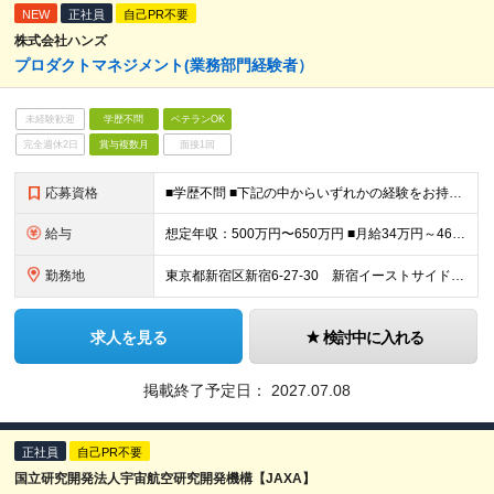
NEW
正社員
自己PR不要
株式会社ハンズ
プロダクトマネジメント(業務部門経験者）
未経験歓迎
学歴不問
ベテランOK
完全週休2日
賞与複数月
面接1回
応募資格
■学歴不問 ■下記の中からいずれかの経験をお持ちの方 1、プロジェクトリーダーの経験 システム開発（規模は問わず）のリーディングを行った経験 例えば、SIerでの立場で顧客要求分析・顧客要件定
給与
想定年収：500万円〜650万円 ■月給34万円～46万円＋賞与：年2回（6月／12月支給）※業績連動 ※現年収を考慮し、弊社規定により決定いたします。 ※想定年収：賞与・予算達成報奨・年間プロフィ
勤務地
東京都新宿区新宿6-27-30 新宿イーストサイドスクエアWest3階 (変更の範囲)上記を除く当社関連勤務地
求人を見る
検討中に入れる
掲載終了予定日：
2027.07.08
正社員
自己PR不要
国立研究開発法人宇宙航空研究開発機構【JAXA】