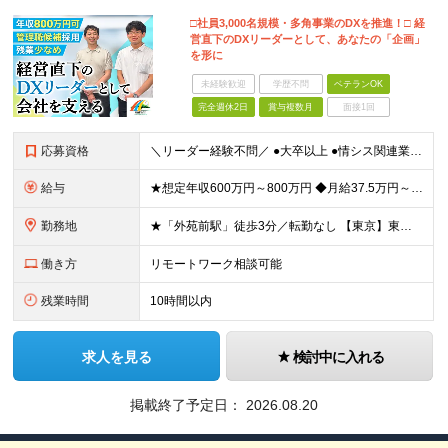
□社員3,000名規模・多角事業のDXを推進！□ 経
営直下のDXリーダーとして、あなたの「企画」
を形に
未経験歓迎
学歴不問
ベテランOK
完全週休2日
賞与複数月
面接1回
応募資格
＼リーダー経験不問／ ●大卒以上 ●情シス関連業務の実務経験(2～3年を想定) ～こんな方に最適なポジションです～ ・大きな裁量、スケール感で企画を動かしたい方 ・アイデアや経験を活かして構想から関
給与
★想定年収600万円～800万円 ◆月給37.5万円～50万円＋賞与年2回 ※経験・年齢・能力などを考慮の上、決定します。 ※残業代は管理職採用のためなし ※試用期間3ヶ月(期間中の待遇等に差異なし
勤務地
★「外苑前駅」徒歩3分／転勤なし 【東京】東京都港区南青山2-12-14 ユニマット青山ビル ※(変更の範囲)上記を除く当社関連勤務地
働き方
リモートワーク相談可能
残業時間
10時間以内
求人を見る
検討中に入れる
掲載終了予定日：
2026.08.20