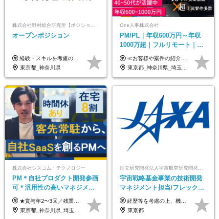
株式会社野村総合研究所【ポジションマッチ登録】
One人事株式会社
オープンポジション
PM/PL｜年収600万円～年収
1000万超｜フルリモート｜
SIerへの変革期をリード＆自
経験・スキルを考慮の上、決定します。
≪お客様や案件の紹介によりインセンティブを支給！≫ 月給40万円以上＋賞与年2回＋インセンティブ ◎経験やスキルを考慮の上、優遇します ◎上記月給は固定残業代月45時間分(月額9万1040円以上)を含みます。超過した場合は全額追加支給します ◎試用期間3カ月あり(給与や福利厚生等は同じです) ＜年収例＞ 36歳／PL（元SE）／580万円 / 官公庁向けWebシステム開発 ※メンバーから2年でPLへ昇格 41歳／SL／616万円 / メーカー向けWebサイト開発 46歳／PL／742万円 / 金融情報連携システム開発 52歳 / PM / 952万円 / 信販システムの再構築 55歳 / PM / 910万円 / 製造業向け基盤構築開発
社サービス
東京都_神奈川県
東京都_神奈川県_埼玉県_千葉県_大阪府_愛知県_北海道_青森県_岩手県_宮城県_秋田県_山形県_福島県_茨城県_栃木県_群馬県_新潟県_山梨県_長野県_富山県_石川県_福井県_静岡県_岐阜県_三重県_兵庫県_京都府_滋賀県_奈良県_和歌山県_広島県_岡山県_鳥取県_島根県_山口県_徳島県_香川県_愛媛県_高知県_福岡県_熊本県_佐賀県_長崎県_大分県_宮崎県_鹿児島県_沖縄県
株式会社シスコム・テクノロジー
国立研究開発法人宇宙航空研究開発機構【JAXA】
PM＊自社プロダクト開発参画
宇宙戦略基金事業の技術開発
可＊汎用性の高いマネジメン
マネジメント担当/フレックス
トスキル＊年収1000万以上可
制/リモート活用/異業種出身者
★賞与年2〜3回／残業代全額支給／子ども手当（月1万円）／誕生日手当（年1回1万円）★ ＜初年度の想定年収:600万円～800万円＞ 月給50万7000円～70万4000円＋賞与年2回＋決算賞与 ※経験・能力を考慮のうえ決定します。 ※専門性を高めながらチームを牽引する「プロジェクト推進力」を高く評価し、給与へダイレクトに反映します。 ※試用期間6ヶ月（待遇変動なし） 年収800万円以上も⽬指せます。 経験・スキル・前職給与を最大限に考慮し、 ご納得いただける条件を提示します。 【賞与】 年2〜3回支給（7月・12月＋業績により決算賞与） 当社では、目の前の案件による固定報酬だけが評価の全てではありません。 メンバー育成、現場でのポジション拡大、 ナレッジの共有、そして組織づくりへの参画など、 「会社への貢献度（ビジネスプロセス）」 を昇給・賞与へダイレクトに反映しています。 専門性を高める「技術」と、チームを前進させる「プロジェクト推進」。 この両輪を回すことで、確かなスキル成長と年収アップを同時に実現できる環境です。
経歴等を考慮の上、機構の規定により決定します。 ＜大学卒業後、正規社員として民間企業に3年勤務した場合＞ ・月給30万円以上 ・年収470万円以上 年収概算を試算する場合は以下をご確認ください。 https://www.jaxa.jp/about/employ/trial_j.html ■昇給年1回、賞与年2回 ■諸手当（住居手当、通勤手当他） ■退職金制度あり ※年収470万円～ ※超過勤務分は別途支給します。 ※6ヶ月の試用期間あり。その間の待遇・給与に差異はありません。
歓迎/国家プロジェクト
東京都_神奈川県_埼玉県_千葉県
東京都