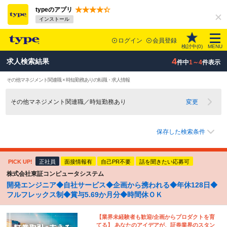
typeのアプリ
インストール
ログイン
会員登録
検討中(
0
)
MENU
4
求人検索結果
件中
1～4
件表示
その他マネジメント関連職 × 時短勤務ありの転職・求人情報
その他マネジメント関連職／時短勤務あり
変更
保存した検索条件
PICK UP!
正社員
面接情報有
自己PR不要
話を聞きたい応募可
株式会社東証コンピュータシステム
開発エンジニア◆自社サービス◆企画から携われる◆年休128日◆
フルフレックス制◆賞与5.69か月分◆時間休ＯＫ
【業界未経験者も歓迎/企画からプロダクトを育
てる】 あなたのアイデアが、証券業界のスタン