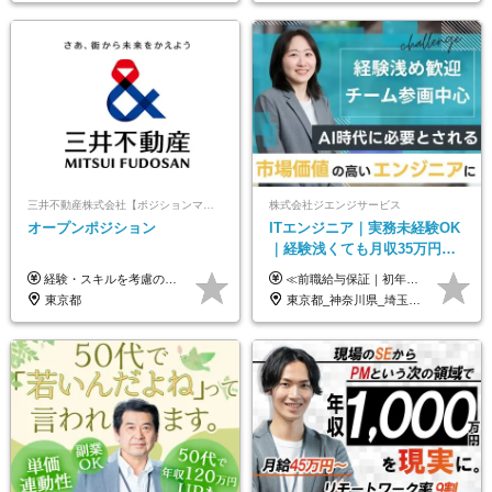
三井不動産株式会社【ポジションマッチ登録】
株式会社ジエンジサービス
オープンポジション
ITエンジニア｜実務未経験OK
｜経験浅くても月収35万円～
｜チーム参画中心｜フルリモ
経験・スキルを考慮の上、決定します。 ▼参考情報 ----------------------- ＜想定年収850万円～1,500万円（基礎給与・賞与2回含む）＞ 月給42万円～ ※時間外勤務手当・諸手当等別途 ※試用期間3ヶ月 ※残業手当有り
≪前職給与保証｜初年度想定年収420万円～≫ 月給35万円以上＋決算賞与＋交通費 ※スキル・経験を考慮の上、優遇します ※上記月給には固定残業代月20時間分(4万5000円以上)を含みます。超過した場合は、その分追加支給します ※試用期間3～6ヵ月は固定残業代なし(雇用形態やその他待遇・福利厚生は同じです) ＝＝＝＝＝＝＝＝＝＝＝ ▼実力と成長にこだわった評価制度▼ 年2回の評価で昇給・昇格が決まります。 評価は、就業先のお客様からの評価をベースに、目標達成状況やプロジェクトでの役割・貢献度などを総合的に判断して決定します。 日々の働きぶりを実際に見ているお客様の声を反映することで、より公平で納得感のある評価を実現しています。 また、評価後は面談を通じてフィードバックを行い、今後の成長やキャリアについて一緒に考えていきます。 ▼成長につながる目標設定▼ 半期ごとに、具体的な行動ベースの目標を設定し、その達成度や取り組みのプロセスを評価に反映します。 目標は、お客様からのフィードバックや現場での課題をもとに設定するため、「今何を伸ばすべきか」が明確になります。 また、上司との面談を通じて振り返りと次の目標設定を行い、継続的なスキルアップと市場価値の向上を支援しています。
ート可｜自社サービスあり
東京都
東京都_神奈川県_埼玉県_千葉県_大阪府_愛知県_北海道_青森県_岩手県_宮城県_秋田県_山形県_福島県_茨城県_栃木県_群馬県_新潟県_山梨県_長野県_富山県_石川県_福井県_静岡県_岐阜県_三重県_兵庫県_京都府_滋賀県_奈良県_和歌山県_広島県_岡山県_鳥取県_島根県_山口県_徳島県_香川県_愛媛県_高知県_福岡県_熊本県_佐賀県_長崎県_大分県_宮崎県_鹿児島県_沖縄県