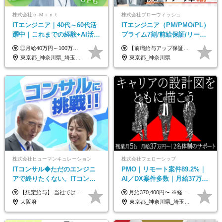
株式会社ｅ‐Ｍｉｎｔ
株式会社ブローウィッシュ
ITエンジニア｜40代～60代活
ITエンジニア（PM/PMO/PL）
躍中｜これまでの経験+AI活用
プライム7割/前給保証/リーダ
でスキルアップを支援｜残業
ー経験不問/30、40代活躍中/
◎月給40万円～100万円＋インセンティブ＋各種手当 ・年収120万〜300万円UPの実績も！ ・平均年収UP率は1.1～1.3倍 ・案件単価100%公開 × 単価連動の給与制度 ・能力等を考慮の上、決定いたします ※試用期間6ヵ月あり（待遇の変更はありません） ※固定残業代（月20～30時間・3万円～8万円）を含みます 《具体的には...》 ・案件単価65万円⇒年収約500万円 ・案件単価80万円⇒年収約600万円 ・案件単価120万円⇒年収約900万円 ＼ AIで生産性5倍になり給与UP ／ ◇案件単価100%公開 × 単価連動の給与制度 ◇年収120万〜300万UPの実績あり 「単価が上がれば、その分しっかり報われる」 そんなシンプルで納得できる評価制度です。 ⚫️年収300万円アップの実績も 参画する案件の単価を全て公開。 給与は単価に連動しているため納得感持って働くことが可能です。 過去には転職しただけで300万円以上アップした方もいます。 現場でAIを活用して成果を出して単価アップにつながったケースが多数！ ・AIツール利用料金全額負担 ・資格取得補助 ・月給保証制度 ・各種手当
【前職給与アップ保証あり！ゆくゆくは年収800万以上も可能】 月給45万円～＋インセンティブ ※経験や適性を考慮の上、相談し決定します ※上記には固定残業代（20時間分/4万円～）が含まれます ※20時間を超過した場合は別途全額支給します ※試用期間（3ヶ月間）あり。給与・待遇に差異はございません それはより高度な案件にアサイン＆ 還元率が平均より高めのため、 これまでの給与から大幅にアップする人もいます。
月10h｜副業OK
リモート9割
東京都_神奈川県_埼玉県_千葉県_大阪府_愛知県_北海道_青森県_岩手県_宮城県_秋田県_山形県_福島県_茨城県_栃木県_群馬県_新潟県_山梨県_長野県_富山県_石川県_福井県_静岡県_岐阜県_三重県_兵庫県_京都府_滋賀県_奈良県_和歌山県_広島県_岡山県_鳥取県_島根県_山口県_徳島県_香川県_愛媛県_高知県_福岡県_熊本県_佐賀県_長崎県_大分県_宮崎県_鹿児島県_沖縄県
東京都_神奈川県
株式会社ヒューマンキュレーション
株式会社フェローシップ
ITコンサル◆ただのエンジニ
PMO｜リモート案件89.2%｜
アで終りたくない。ITコンサ
AI／DX案件多数｜月給37万円
ル・PMに挑戦出来る！成長中
～｜300万円の年収UP事例有
【想定給与】 当社では、すべてのプロジェクトで受注単価を完全開示。 給与はその単価に連動し、還元率は80％以上を保証しています。 経験・スキル・貢献度に応じて報酬を正当に評価し、前職年収の保証も行っています。 ■正社員 月給35万円以上＋賞与年2回（みなし残業20h分含む） ◇試用期間は3ヶ月（期間中の待遇に変更なし） ◇みなし残業は案件先によって異なります。詳細は面談にてご説明致します。 ※経験・スキルを考慮し優遇 年収例： ・29歳女性／年収700万円（開発→上流転向） ・38歳男性／年収1,100万円（PMO・マネジメント） ・47歳男性／年収1,300万円（ITコンサル・高裁量案件）
月給370,400円〜 ※経験やスキルを考慮し、決定いたします ※上記金額には固定残業代（30時間分/70,400円～）を含みます。超過分は別途全額支給いたします ※試用期間6カ月あり（期間中の給与・待遇に差異はありません） ★想定年収4,444,800円～ ★50万円～300万円の年収UP事例があります！
の次世代IT企業
｜PMO経験不問
大阪府
東京都_神奈川県_埼玉県_千葉県