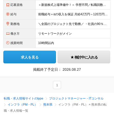
応募資格
＜新規株式上場準備中！＞ 学歴不問／転職回数不問／第二新卒歓迎／20代～50代と幅広く活躍 ▼必須要件 ・何らかのシステム開発経験をお持ちの方（開発・インフラ不問） ▼歓迎条件 ・AWS/Azur
給与
前職給与＋αの収入を保証 月給42万円～120万円＋各種手当＋賞与 給与基準が明確かつ高還元です。 一人ひとりの生活が安定して活躍いただける環境を目指しています。 ※平均年収650万円 ・還元率8
勤務地
＼全国のプロジェクト先で勤務／ ・社員の90％以上がリモートワークを導入 ・フルリモートで全国各地から勤務可 ‐勤務地は100%希望を反映 【本社】 埼玉県草加市谷塚町580-1 エスワンプラザ3F
働き方
リモートワークがメイン
残業時間
10時間以内
求人を見る
検討中に入れる
掲載終了予定日：
2026.08.27
1
転職・求人情報サイトのtype
プロジェクトマネージャー・ITコンサル
インフラ（PM・PL）
熊本県
インフラ（PM・PL） × 熊本県の転
職・求人情報一覧