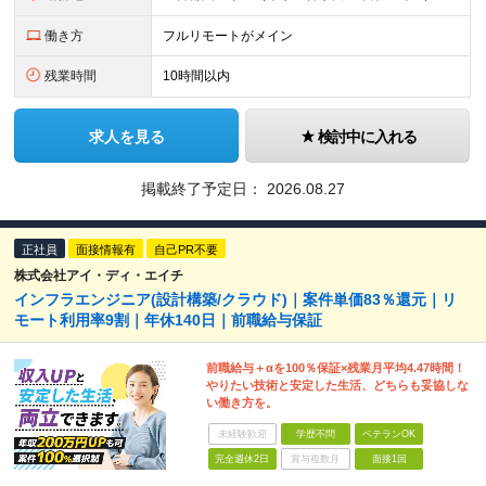
働き方
フルリモートがメイン
残業時間
10時間以内
求人を見る
検討中に入れる
掲載終了予定日：
2026.08.27
正社員
面接情報有
自己PR不要
株式会社アイ・ディ・エイチ
インフラエンジニア(設計構築/クラウド)｜案件単価83％還元｜リ
モート利用率9割｜年休140日｜前職給与保証
前職給与＋αを100％保証×残業月平均4.47時間！
やりたい技術と安定した生活、どちらも妥協しな
い働き方を。
未経験歓迎
学歴不問
ベテランOK
完全週休2日
賞与複数月
面接1回