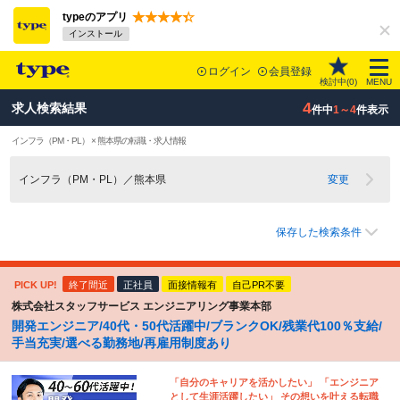
typeのアプリ
インストール
ログイン
会員登録
検討中(
0
)
MENU
4
求人検索結果
件中
1～4
件表示
インフラ（PM・PL） × 熊本県の転職・求人情報
インフラ（PM・PL）／熊本県
変更
保存した検索条件
PICK UP!
終了間近
正社員
面接情報有
自己PR不要
株式会社スタッフサービス エンジニアリング事業本部
開発エンジニア/40代・50代活躍中/ブランクOK/残業代100％支給/
手当充実/選べる勤務地/再雇用制度あり
「自分のキャリアを活かしたい」 「エンジニア
として生涯活躍したい」 その想いを叶える転職