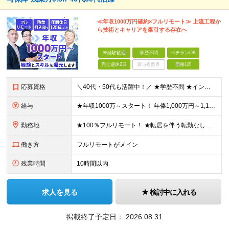
≪年収1000万円確約×フルリモート≫ 上流工程か
ら技術とキャリアを牽引する存在へ
未経験歓迎
学歴不問
ベテランOK
完全週休2日
賞与複数月
面接1回
応募資格
＼40代・50代も活躍中！／ ★学歴不問 ★インフラエンジニアの経験を5年以上お持ちの方 ≪こんな方にピッタリです！≫ ◎自身の市場価値を正当に評価してほしい ◎今より年収をアップさせたい ◎多彩な
給与
★年収1000万～スタート！ 年俸1,000万円～1,162万8,000円（12分割） ※経験・スキルを考慮の上決定します ※上記金額には固定残業代（月30h分・158,400円～184,000円
勤務地
★100％フルリモート！ ★転居を伴う転勤なし 本社またはプロジェクト先にて勤務いただきます！ ※プロジェクト先は一都三県及び23区内がメイン 【本社】 東京都新宿区神楽坂1-2 研究社英語センタ
働き方
フルリモートがメイン
残業時間
10時間以内
求人を見る
検討中に入れる
掲載終了予定日：
2026.08.31