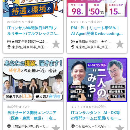
株式会社リリー技研
Sテクノロジー株式会社
ITコンサル/年間休日145日/フ
PM・PL｜リモート率98％｜
ルリモート/フルフレックス/残
AI Agent開発＆vibe coding｜
業基本なし/全国からの応募
AIエンジニアチームをリード
★想定年収550万〜1289万円 ■契約社員 月給45.8万〜71.6万円 ★想定年収688万〜1611万円 ■正社員 月給57.3万〜89.5万円 ※給与は経験・スキルを考慮の上、決定します。 ※試用期間3ヶ月（その間の給与・待遇に差異はありません）期間は短縮の可能性あり ※残業代は別途全額支給します 【★評価について★】 弊社では、1〜7の7段階からなる等級制を導入しています。 【★昇給の仕組み★】 等級が1段階上がるごとに、基本給の25％に相当する額が昇給されます。 評価は年2回実施されるため、年に2回の昇給チャンスがあります。 頑張りが正当に評価される、透明性の高い制度です。
★前職給与保証 ★初年度年収700～800万円も可能 月給50万円～90万円＋賞与年2回＋各種手当 ◎スキルや経験などを考慮。前職から給与アップをお約束します！ ◎上記月給には固定残業代30時間分(95000円～)を含みます。超過した場合は追加支給します ◎試用期間は6ヵ月あり。その間の給与・待遇に差異はありません
OK/特別休暇あり
東京都_神奈川県_埼玉県_千葉県_大阪府_愛知県_北海道_青森県_岩手県_宮城県_秋田県_山形県_福島県_茨城県_栃木県_群馬県_新潟県_山梨県_長野県_富山県_石川県_福井県_静岡県_岐阜県_三重県_兵庫県_京都府_滋賀県_奈良県_和歌山県_広島県_岡山県_鳥取県_島根県_山口県_徳島県_香川県_愛媛県_高知県_福岡県_熊本県_佐賀県_長崎県_大分県_宮崎県_鹿児島県_沖縄県
東京都_神奈川県_埼玉県_千葉県_大阪府_愛知県_北海道_青森県_岩手県_宮城県_秋田県_山形県_福島県_茨城県_栃木県_群馬県_新潟県_山梨県_長野県_富山県_石川県_福井県_静岡県_岐阜県_三重県_兵庫県_京都府_滋賀県_奈良県_和歌山県_広島県_岡山県_鳥取県_島根県_山口県_徳島県_香川県_愛媛県_高知県_福岡県_熊本県_佐賀県_長崎県_大分県_宮崎県_鹿児島県_沖縄県
株式会社オネスト
Ｓｙｎｔｈｅｓｙ株式会社
自社サービス開発エンジニア
ITコンサルタント│AI・DX等
（医療・農業・建設）｜在宅
の専門チームに配属/リモート
あり｜残業月平均13.3h｜年収
×フレックス/Big4と同水準の
【想定年収600万円～1,300万円】 ★賞与年2回＋勤務地手当＋残業手当（年平均残業時間にて算出）を含む ※基本給＋勤務地手当＋役職手当 ※勤務地手当：結婚の有無に関係なく、物価などの違いを考慮して全社員に支給されます 月給40万円～89万円 ＜各種手当＞ ■勤務地手当（東京2万円／月、大阪1万円／月、名古屋5000円／月） ■通勤手当（月額5万円まで） ■扶養手当（6,000円／扶養親族一人） ■役職手当（8,000円～15万円） ※残業代は1分単位で全額支給します ※経験やスキルを考慮し、当社規定により給与を決定します ※執行役員は年俸制となる場合があります
◇月給42万～100万円＋賞与年2回 └年収900～1600万円可能 ★☆年収例☆★ ◎37歳・元開発エンジニア └年収900万（2年後に年収150万UP実績） ◎40歳・元SierのPM └年収1400万（2年後に年収300万UP実績） ◎43歳・元コンサルタント └年収1600万（2年後に年収200万UP実績） ※経験・スキルを考慮し決定します ※試用期間3～6カ月あり（その間の待遇に差異はありません） 【固定残業代について】 なし（残業代は、実際の労働時間に応じて別途全額支給）
1000万可｜賞与年2回
給与・待遇