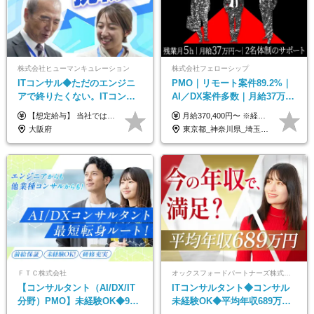
株式会社ヒューマンキュレーション
株式会社フェローシップ
ITコンサル◆ただのエンジニ
PMO｜リモート案件89.2%｜
アで終りたくない。ITコンサ
AI／DX案件多数｜月給37万円
ル・PMに挑戦出来る！成長中
～｜300万円の年収UP事例有
【想定給与】 当社では、すべてのプロジェクトで受注単価を完全開示。 給与はその単価に連動し、還元率は80％以上を保証しています。 経験・スキル・貢献度に応じて報酬を正当に評価し、前職年収の保証も行っています。 ■正社員 月給35万円以上＋賞与年2回（みなし残業20h分含む） ◇試用期間は3ヶ月（期間中の待遇に変更なし） ◇みなし残業は案件先によって異なります。詳細は面談にてご説明致します。 ※経験・スキルを考慮し優遇 年収例： ・29歳女性／年収700万円（開発→上流転向） ・38歳男性／年収1,100万円（PMO・マネジメント） ・47歳男性／年収1,300万円（ITコンサル・高裁量案件）
月給370,400円〜 ※経験やスキルを考慮し、決定いたします ※上記金額には固定残業代（30時間分/70,400円～）を含みます。超過分は別途全額支給いたします ※試用期間6カ月あり（期間中の給与・待遇に差異はありません） ★想定年収4,444,800円～ ★50万円～300万円の年収UP事例があります！
の次世代IT企業
｜PMO経験不問
大阪府
東京都_神奈川県_埼玉県_千葉県
ＦＴＣ株式会社
オックスフォードパートナーズ株式会社
【コンサルタント（AI/DX/IT
ITコンサルタント◆コンサル
分野）PMO】未経験OK◆9期
未経験OK◆平均年収689万円