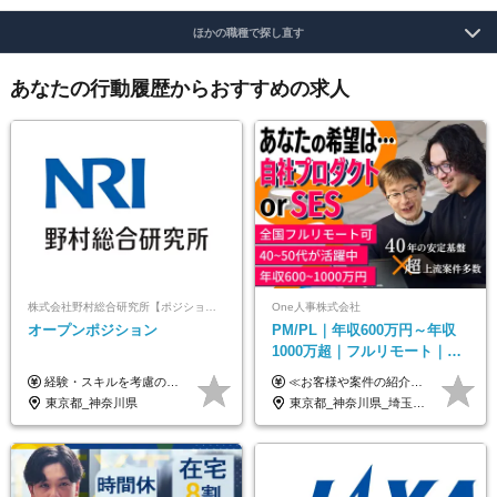
ほかの職種で探し直す
あなたの行動履歴からおすすめの求人
株式会社野村総合研究所【ポジションマッチ登録】
One人事株式会社
オープンポジション
PM/PL｜年収600万円～年収
1000万超｜フルリモート｜
SIerへの変革期をリード＆自
経験・スキルを考慮の上、決定します。
≪お客様や案件の紹介によりインセンティブを支給！≫ 月給40万円以上＋賞与年2回＋インセンティブ ◎経験やスキルを考慮の上、優遇します ◎上記月給は固定残業代月45時間分(月額9万1040円以上)を含みます。超過した場合は全額追加支給します ◎試用期間3カ月あり(給与や福利厚生等は同じです) ＜年収例＞ 36歳／PL（元SE）／580万円 / 官公庁向けWebシステム開発 ※メンバーから2年でPLへ昇格 41歳／SL／616万円 / メーカー向けWebサイト開発 46歳／PL／742万円 / 金融情報連携システム開発 52歳 / PM / 952万円 / 信販システムの再構築 55歳 / PM / 910万円 / 製造業向け基盤構築開発
社サービス
東京都_神奈川県
東京都_神奈川県_埼玉県_千葉県_大阪府_愛知県_北海道_青森県_岩手県_宮城県_秋田県_山形県_福島県_茨城県_栃木県_群馬県_新潟県_山梨県_長野県_富山県_石川県_福井県_静岡県_岐阜県_三重県_兵庫県_京都府_滋賀県_奈良県_和歌山県_広島県_岡山県_鳥取県_島根県_山口県_徳島県_香川県_愛媛県_高知県_福岡県_熊本県_佐賀県_長崎県_大分県_宮崎県_鹿児島県_沖縄県