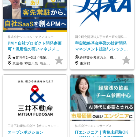
株式会社シスコム・テクノロジー
国立研究開発法人宇宙航空研究開発機構【JAXA】
PM＊自社プロダクト開発参画
宇宙戦略基金事業の技術開発
可＊汎用性の高いマネジメン
マネジメント担当/フレックス
トスキル＊年収1000万以上可
制/リモート活用/異業種出身者
★賞与年2〜3回／残業代全額支給／子ども手当（月1万円）／誕生日手当（年1回1万円）★ ＜初年度の想定年収:600万円～800万円＞ 月給50万7000円～70万4000円＋賞与年2回＋決算賞与 ※経験・能力を考慮のうえ決定します。 ※専門性を高めながらチームを牽引する「プロジェクト推進力」を高く評価し、給与へダイレクトに反映します。 ※試用期間6ヶ月（待遇変動なし） 年収800万円以上も⽬指せます。 経験・スキル・前職給与を最大限に考慮し、 ご納得いただける条件を提示します。 【賞与】 年2〜3回支給（7月・12月＋業績により決算賞与） 当社では、目の前の案件による固定報酬だけが評価の全てではありません。 メンバー育成、現場でのポジション拡大、 ナレッジの共有、そして組織づくりへの参画など、 「会社への貢献度（ビジネスプロセス）」 を昇給・賞与へダイレクトに反映しています。 専門性を高める「技術」と、チームを前進させる「プロジェクト推進」。 この両輪を回すことで、確かなスキル成長と年収アップを同時に実現できる環境です。
経歴等を考慮の上、機構の規定により決定します。 ＜大学卒業後、正規社員として民間企業に3年勤務した場合＞ ・月給30万円以上 ・年収470万円以上 年収概算を試算する場合は以下をご確認ください。 https://www.jaxa.jp/about/employ/trial_j.html ■昇給年1回、賞与年2回 ■諸手当（住居手当、通勤手当他） ■退職金制度あり ※年収470万円～ ※超過勤務分は別途支給します。 ※6ヶ月の試用期間あり。その間の待遇・給与に差異はありません。
歓迎/国家プロジェクト
東京都_神奈川県_埼玉県_千葉県
東京都
三井不動産株式会社【ポジションマッチ登録】
株式会社ジエンジサービス
オープンポジション
ITエンジニア｜実務未経験OK