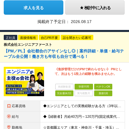
求人を見る
検討中に入れる
掲載終了予定日：
2026.08.17
正社員
面接情報有
自己PR不要
話を聞きたい応募可
株式会社エンジニアファースト
【PM／PL】会社都合のアサインなし◎｜案件詳細・単価・給与テ
ーブル全公開！働き方も年収も自分で選べる！
《進捗管理だけのPMで終わらせない》 PMとし
て、次はもう1段上の経験を積みませんか。
未経験歓迎
学歴不問
ベテランOK
完全週休2日
賞与複数月
面接1回
応募資格
◆エンジニアとしての実務経験がある方（3年以上） └システムやアプリの設計・開発、インフラ設計・構築の経験のある方を想定 ◆マネジメント経験は不問 ◆学歴不問／ブランクOK 【こんな方も歓迎です！】
給与
◆【経験者】月給40万円～120万円(固定残業代含む)+各種手当 ※月30時間（76,000円～）の固定残業代を含みます。 ※上記を超える時間外労働分は追加で支給。 ※6ヶ月の試用期間あり（条件に変動
勤務地
☆首都圏エリア（東京・神奈川・千葉・埼玉）・名古屋・大阪・福岡を中心とした全国各地のプロジェクト先に参画いただきます。 ※希望をヒアリングした上で決定します ☆全国各地からフルリモートOK 【本社】