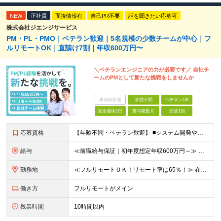
NEW
正社員
面接情報有
自己PR不要
話を聞きたい応募可
株式会社ジエンジサービス
PM・PL・PMO｜ベテラン歓迎｜5名規模の少数チームが中心｜フ
ルリモートOK｜直請け7割｜年収600万円〜
＼ベテランエンジニアの力が必要です／ 自社チ
ームのPMとして新たな挑戦をしませんか
未経験歓迎
学歴不問
ベテランOK
完全週休2日
賞与複数月
面接1回
応募資格
【年齢不問・ベテラン歓迎】 ■システム開発やインフラの実務経験をお持ちの方（言語・工程・年数不問） ■学歴不問 ≪こんな方はぜひご応募ください≫ □SE経験を積んだがリーダー・PLのポジションがない
給与
≪前職給与保証｜初年度想定年収600万円～≫ 月給45万円以上＋決算賞与＋交通費 ※スキル・経験を考慮の上、優遇します ※上記月給には固定残業代月20時間分(5万1000円以上)を含みます。超過し
勤務地
≪フルリモートＯＫ！リモート率は65％！≫ 在宅勤務または東京・神奈川・埼玉・千葉のお客様先での勤務 ■本社 東京都港区芝2-22-15 STKビル 1F (変更の範囲)上記を除く当社関連勤務地
働き方
フルリモートがメイン
残業時間
10時間以内