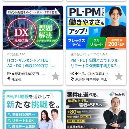
株式会社ITSO
株式会社エンジニアのミカタ
ITコンサルタント／FDE｜
PM・PL | 全国どこでもフル
AX・DX｜年収2000万可｜取
リモートOK/残業平均月8.7h/9
引先の9割が大手企業｜残業月
割が前職より給与アップ/フレ
★想定年収800万円～最大2000万円可 ★前職給与を考慮 ★ストックオプション付与あり（IPO間近） ★昇給制度あり ┗入社6カ月後に3％以上の昇給があります。その後、業績に合わせて適宜、昇給します。 月給66万円～166.6万円 ※経験、スキルにあわせて相談のうえ決定します。 ※残業手当は残業時間に応じて別途全額支給 ※試用期間6ヶ月（期間中、給与・待遇に差異はありません）
◆社員の9割が前職より給与アップ！ 月給450,000円～531,500円+賞与＋インセンティブ ※経験・スキルを考慮の上、優遇いたします ※残業代につきましては、面接時にご説明させていただきます ※試用期間6ヶ月（給与・待遇に差異はございません）
10h｜リモート案件有
ックスタイム制
東京都
東京都_神奈川県_埼玉県_千葉県_大阪府_愛知県_北海道_青森県_岩手県_宮城県_秋田県_山形県_福島県_茨城県_栃木県_群馬県_新潟県_山梨県_長野県_富山県_石川県_福井県_静岡県_岐阜県_三重県_兵庫県_京都府_滋賀県_奈良県_和歌山県_広島県_岡山県_鳥取県_島根県_山口県_徳島県_香川県_愛媛県_高知県_福岡県_熊本県_佐賀県_長崎県_大分県_宮崎県_鹿児島県_沖縄県