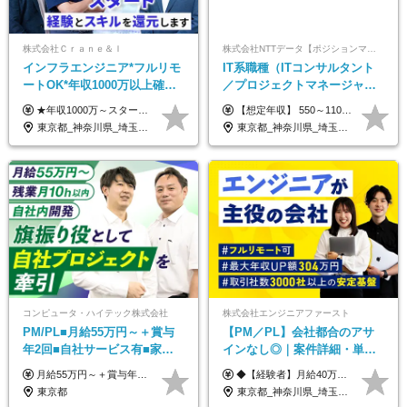
株式会社Ｃｒａｎｅ＆Ｉ
株式会社NTTデータ【ポジションマッチ登録】
インフラエンジニア*フルリモ
IT系職種（ITコンサルタント
ートOK*年収1000万以上確約*
／プロジェクトマネージャー
前職給与保障*残業月9.8h*40
／ITアーキテクト）
★年収1000万～スタート！ 年俸1,000万円～1,162万8,000円（12分割） ※経験・スキルを考慮の上決定します ※上記金額には固定残業代（月30h分・158,400円～184,000円）を含みます ※超過分は別途全額支給します ※試用期間2ヶ月間あり（その他待遇に差異はありません）
【想定年収】 550～1100万 【想定役職】 課長代理 主任 一般 ※これまでの経験・年齢などを考慮し、当社給与規則に基づき決定します。 ※残業手当 一般社員（定型勤務・フレックスタイム制）の場合：時間外労働連動支給 一般社員（専門業務型裁量労働制）・管理職の場合：なし 裁量労働の場合について裁量労働手当がございますが、超過分の時間外手当の支給はありません。 （固定残業手当ではないため） ※裁量労働手当 一般社員（専門業務型裁量労働制）の場合：別途、裁量労働手当の支給がございます。
代50代活躍
東京都_神奈川県_埼玉県_千葉県_大阪府_愛知県_北海道_青森県_岩手県_宮城県_秋田県_山形県_福島県_茨城県_栃木県_群馬県_新潟県_山梨県_長野県_富山県_石川県_福井県_静岡県_岐阜県_三重県_兵庫県_京都府_滋賀県_奈良県_和歌山県_広島県_岡山県_鳥取県_島根県_山口県_徳島県_香川県_愛媛県_高知県_福岡県_熊本県_佐賀県_長崎県_大分県_宮崎県_鹿児島県_沖縄県
東京都_神奈川県_埼玉県_千葉県_大阪府_愛知県_北海道_青森県_岩手県_宮城県_秋田県_山形県_福島県_茨城県_栃木県_群馬県_新潟県_山梨県_長野県_富山県_石川県_福井県_静岡県_岐阜県_三重県_兵庫県_京都府_滋賀県_奈良県_和歌山県_広島県_岡山県_鳥取県_島根県_山口県_徳島県_香川県_愛媛県_高知県_福岡県_熊本県_佐賀県_長崎県_大分県_宮崎県_鹿児島県_沖縄県
コンピュータ・ハイテック株式会社
株式会社エンジニアファースト
PM/PL■月給55万円～＋賞与
【PM／PL】会社都合のアサ
年2回■自社サービス有■家族
インなし◎｜案件詳細・単
手当有■残業月10h
価・給与テーブル全公開！働
月給55万円～＋賞与年2回＋決算賞与＋残業代全額支給＋各手当 ※月給の金額は経験やスキルを考慮して、決定します ※残業代は別途全額支給します ※試用期間6ヶ月（期間中の給与・待遇に差異はありません） ★7期連続決算賞与支給中！
◆【経験者】月給40万円～120万円(固定残業代含む)+各種手当 ※月30時間（76,000円～）の固定残業代を含みます。 ※上記を超える時間外労働分は追加で支給。 ※6ヶ月の試用期間あり（条件に変動なし） ・年収平均176万円アップ ・前職給与を保証 ◆単価連動性×還元率84％～100％で収入の大幅UPが可能 ・案件単価が月50万円の場合：年収417万円 ・案件単価が月70万円の場合：年収584万円 ・案件単価が月100万円の場合：年収834万円
き方も年収も自分で選べる！
東京都
東京都_神奈川県_埼玉県_千葉県_大阪府_愛知県_北海道_青森県_岩手県_宮城県_秋田県_山形県_福島県_茨城県_栃木県_群馬県_新潟県_山梨県_長野県_富山県_石川県_福井県_静岡県_岐阜県_三重県_兵庫県_京都府_滋賀県_奈良県_和歌山県_広島県_岡山県_鳥取県_島根県_山口県_徳島県_香川県_愛媛県_高知県_福岡県_熊本県_佐賀県_長崎県_大分県_宮崎県_鹿児島県_沖縄県