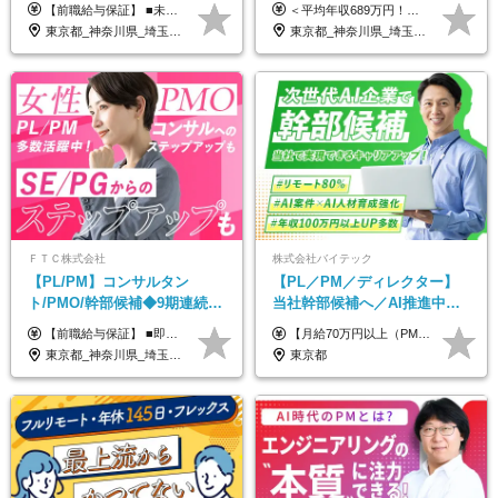
連続大幅増益！AI企業へ進化
◆業界屈指の営業力でサポー
【前職給与保証】 ■未経験者： 月給30万円～35万円 ■ローキャリア（経験目安1年程度）： 月給35万円～40万円 ■経験者（経験目安3年以上）： 月給40万円～60万円 ■即戦力（経験目安5年以上）： 月給45万円～80万円 ※上記金額には固定残業代30時間分 【未経験者5万5000円～7万3000円、 ローキャリア6万4000円～7万3000円、 経験者5万8000円～10万9000円、 即戦力8万2000円～14万5000円】を含みます。 ※30時間を超える場合は追加で全額支給します。 ※経験・能力・前職給与などを総合的に評価したうえでご納得いただけるよう個別決定。 未経験者の場合、前職給与とポテンシャルを査定のうえ決定いたします。 ※日本国内でのIT業界経験、または同等の実務経験と能力に応じて決定します。 ※前職給与は日本円かつ、日本国内での実績に基づき評価します。 【納得の評価システム】 ★クォーター毎に査定する評価制度導入！ 明確な評価基準で翌年度年収を上げましょう！ ★評価対象期間に在籍中のほとんどの社員が昇給し 年収アップを実現しています！ ★様々なインセンティブ制度を用意し多角的に正当評価しています！ ※試用期間6カ月（期間中の待遇等に差異なし）
＜平均年収689万円！！＞ ☆前給保証以上☆案件待機期間も給与保証あり☆ 月給40万円～150万円（固定残業代含む） ※経験や能力を考慮し決定します ※試用期間6ヶ月あり。条件や待遇に差異はありません ※上記には固定残業代（30時間分／7万6000円～）が含まれています。 ※超過分は時間外手当を別途支給。 【実際の給与例】 野原さん（35歳）※前職年収480万円 （Java／C#エンジニア ⇒ 業務系システム開発 ⇒ 要件定義・業務分析 ⇒ ITコンサル案件へ参画） ▼620万円（入社初年度） ・Web系業務システム開発（Java、C#） ・ 顧客折衝や開発チームとの調整 ・ 既存システムの改修・機能追加案件に従事 ▼780万円（入社2年目） ・ 金融機関向け業務系システムの要件定義・設計補助 ・ 開発チームと連携した業務分析・課題整理 ・小規模PMO支援案件への参画 ▼1,090万円（入社3年目） ・ 大手企業向けIT戦略・業務改革プロジェクトに参画 ・コンサルタントとして要件定義・業務改善提案・ベンダー調整を担当 ・ PMO／部分的PM業務も兼務し、上流工程での裁量を拡大
中◆ポジション多数
ト◆フルリモート可
東京都_神奈川県_埼玉県_千葉県
東京都_神奈川県_埼玉県_千葉県_大阪府_愛知県_北海道_青森県_岩手県_宮城県_秋田県_山形県_福島県_茨城県_栃木県_群馬県_新潟県_山梨県_長野県_富山県_石川県_福井県_静岡県_岐阜県_三重県_兵庫県_京都府_滋賀県_奈良県_和歌山県_広島県_岡山県_鳥取県_島根県_山口県_徳島県_香川県_愛媛県_高知県_福岡県_熊本県_佐賀県_長崎県_大分県_宮崎県_鹿児島県_沖縄県
ＦＴＣ株式会社
株式会社バイテック
【PL/PM】コンサルタン
【PL／PM／ディレクター】
ト/PMO/幹部候補◆9期連続大
当社幹部候補へ／AI推進中！
幅増益！10期目の成長＋安定
目指せるAI人材／年収800万円
【前職給与保証】 ■即戦力（経験目安5年以上）： 月給45万円～80万円 ■経験者（経験目安3年以上）： 月給40万円～60万円 ■ローキャリア（経験目安1年程度）： 月給35万円～40万円 ■未経験者： 月給30万円～35万円 ※上記金額には固定残業代30時間分 【未経験者5万5000円～7万3000円、 ローキャリア6万4000円～7万3000円、 経験者5万8000円～10万9000円、 即戦力8万2000円～14万5000円】を含みます。 ※30時間を超える場合は追加で全額支給します。 ※経験・能力・前職給与などを総合的に評価したうえでご納得いただけるよう個別決定。 未経験者の場合、前職給与とポテンシャルを査定のうえ決定いたします。 ※日本国内でのIT業界経験、または同等の実務経験と能力に応じて決定します。 ※前職給与は日本円かつ、日本国内での実績に基づき評価します。 【納得の評価システム】 ★クォーター毎に査定する評価制度導入！ 明確な評価基準で翌年度年収を上げましょう！ ★評価対象期間に在籍中のほとんどの社員が昇給し 年収アップを実現しています！ ★様々なインセンティブ制度を用意し多角的に正当評価しています！ ※試用期間6カ月（期間中の待遇等に差異なし）
【月給70万円以上（PM）／想定年収840万円以上】 ★詳しくは下記をご参照ください！ ■SE/PL/テスト計画以降などの上流フェーズ 月給53万円以上 ※想定年収636万円以上 ■PM/ディレクター（管理職・幹部候補） 月給70万円以上 ※想定年収840万円以上 ※単価の変動により給与も随時更新（完全単価連動型） ※育成枠については個人の経験・能力を考慮し決定 ※超過勤務については別途残業手当を支給 【固定残業代について】 なし（残業代は、実際の労働時間に応じて別途全額支給）
性【前給保証】
以上可／リモート80％
東京都_神奈川県_埼玉県_千葉県
東京都