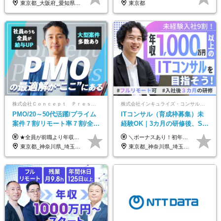
東京都_大阪府_愛知県_福岡県
東京都
株式会社Ｃｏｎｃｅｐｔ Ｐｒｅｓｅｎｔｓ
株式会社インキュライズ・コンサルティング
PMO/20～50代活躍/プライム
ITコンサル（育成枠募集）未
案件７割/リモート率７割/全員
経験OK｜3カ月の研修後、SE
前職より年収UP/有給取得率
からコンサルへステップアッ
★全員が前職より年収UPを実現！ ★前職給与より120％アップ実績あり ★前職給与を最大限に考慮 ★入社4年目で年収800万円の社員も在籍！ 年俸420万円～960万円（1/12を毎月支給）＋インセンティブ＋各種手当 ※経験・スキルを考慮の上、決定します ※試用期間6ヶ月あり（期間中の給与、待遇に差異はありません） ※上記金額には固定残業代(月20時間／月5.6万円)を含みます ※超過分は別途全額支給します
＼ボーナスあり！初年度から年収300万円以上／ ■月給24万2,200円～35万円＋賞与＋各種手当 ※経験・年齢・能力等を考慮し決定いたします。 ※試用期間中（3カ月）は契約社員で、月給21万円＋諸手当になります。 （試用期間中は残業が発生しません。その他の待遇に変更はありません。） ＼自分の市場価値が上がる／ 定量評価×定性評価の明確な基準での評価制度を設けており、自分の目標達成度合いや仕事に対しての姿勢が給与にも反映されるようになっています。そのため、平均昇給額は40万円以上！100万円以上昇給する人もいます！ 【固定残業代について】 固定残業30時間分（46,000円～69,375円）を含む ※超過分は別途全額支給
100%
プ｜リモート8割以上
東京都_神奈川県_埼玉県_千葉県
東京都_神奈川県_埼玉県_千葉県_大阪府_愛知県_北海道_青森県_岩手県_宮城県_秋田県_山形県_福島県_茨城県_栃木県_群馬県_新潟県_山梨県_長野県_富山県_石川県_福井県_静岡県_岐阜県_三重県_兵庫県_京都府_滋賀県_奈良県_和歌山県_広島県_岡山県_鳥取県_島根県_山口県_徳島県_香川県_愛媛県_高知県_福岡県_熊本県_佐賀県_長崎県_大分県_宮崎県_鹿児島県_沖縄県