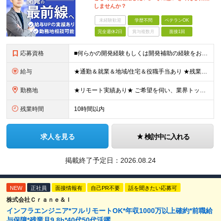
しませんか？
未経験歓迎
学歴不問
ベテランOK
完全週休2日
賞与複数月
面接1回
応募資格
■何らかの開発経験もしくは開発補助の経験をお持ちの方 ■学歴不問 ★ブランクのある方、地方在住の方も大歓迎です！
給与
★通勤＆就業＆地域/住宅＆役職手当あり ★残業代は全額支給 ★選べる給与制度あり！ ★東京・神奈川・千葉・埼玉勤務の場合 月給23.5万円～55万円＋諸手当 （残業代は全額支給） (20,000円の
勤務地
★リモート実績あり★ ご希望を伺い、業界トップクラス約7,000件の取引事業所数、90,000件以上のプロジェクトから検討をいたします。 全国の取引先での就業となります（沖縄を除く） ※勤務地
残業時間
10時間以内
求人を見る
検討中に入れる
掲載終了予定日：
2026.08.24
NEW
正社員
面接情報有
自己PR不要
話を聞きたい応募可
株式会社Ｃｒａｎｅ＆Ｉ
インフラエンジニア*フルリモートOK*年収1000万以上確約*前職給
与保障*残業月9.8h*40代50代活躍