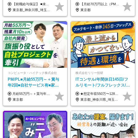
連続大幅増益！AI企業へ進化
目指せるAI人材／年収800万円
【前職給与保証】 ■未経験者： 月給30万円～35万円 ■ローキャリア（経験目安1年程度）： 月給35万円～40万円 ■経験者（経験目安3年以上）： 月給40万円～60万円 ■即戦力（経験目安5年以上）： 月給45万円～80万円 ※上記金額には固定残業代30時間分 【未経験者5万5000円～7万3000円、 ローキャリア6万4000円～7万3000円、 経験者5万8000円～10万9000円、 即戦力8万2000円～14万5000円】を含みます。 ※30時間を超える場合は追加で全額支給します。 ※経験・能力・前職給与などを総合的に評価したうえでご納得いただけるよう個別決定。 未経験者の場合、前職給与とポテンシャルを査定のうえ決定いたします。 ※日本国内でのIT業界経験、または同等の実務経験と能力に応じて決定します。 ※前職給与は日本円かつ、日本国内での実績に基づき評価します。 【納得の評価システム】 ★クォーター毎に査定する評価制度導入！ 明確な評価基準で翌年度年収を上げましょう！ ★評価対象期間に在籍中のほとんどの社員が昇給し 年収アップを実現しています！ ★様々なインセンティブ制度を用意し多角的に正当評価しています！ ※試用期間6カ月（期間中の待遇等に差異なし）
【月給70万円以上（PM）／想定年収840万円以上】 ★詳しくは下記をご参照ください！ ■SE/PL/テスト計画以降などの上流フェーズ 月給53万円以上 ※想定年収636万円以上 ■PM/ディレクター（管理職・幹部候補） 月給70万円以上 ※想定年収840万円以上 ※単価の変動により給与も随時更新（完全単価連動型） ※育成枠については個人の経験・能力を考慮し決定 ※超過勤務については別途残業手当を支給 【固定残業代について】 なし（残業代は、実際の労働時間に応じて別途全額支給）
中◆ポジション多数
以上可／リモート80％
東京都_神奈川県_埼玉県_千葉県
東京都
コンピュータ・ハイテック株式会社
株式会社リリー技研
PM/PL■月給55万円～＋賞与
ITコンサル/年間休日145日/フ
年2回■自社サービス有■家族
ルリモート/フルフレックス/残
手当有■残業月10h
業基本なし/全国からの応募
月給55万円～＋賞与年2回＋決算賞与＋残業代全額支給＋各手当 ※月給の金額は経験やスキルを考慮して、決定します ※残業代は別途全額支給します ※試用期間6ヶ月（期間中の給与・待遇に差異はありません） ★7期連続決算賞与支給中！
★想定年収550万〜1289万円 ■契約社員 月給45.8万〜71.6万円 ★想定年収688万〜1611万円 ■正社員 月給57.3万〜89.5万円 ※給与は経験・スキルを考慮の上、決定します。 ※試用期間3ヶ月（その間の給与・待遇に差異はありません）期間は短縮の可能性あり ※残業代は別途全額支給します 【★評価について★】 弊社では、1〜7の7段階からなる等級制を導入しています。 【★昇給の仕組み★】 等級が1段階上がるごとに、基本給の25％に相当する額が昇給されます。 評価は年2回実施されるため、年に2回の昇給チャンスがあります。 頑張りが正当に評価される、透明性の高い制度です。
OK/特別休暇あり
東京都
東京都_神奈川県_埼玉県_千葉県_大阪府_愛知県_北海道_青森県_岩手県_宮城県_秋田県_山形県_福島県_茨城県_栃木県_群馬県_新潟県_山梨県_長野県_富山県_石川県_福井県_静岡県_岐阜県_三重県_兵庫県_京都府_滋賀県_奈良県_和歌山県_広島県_岡山県_鳥取県_島根県_山口県_徳島県_香川県_愛媛県_高知県_福岡県_熊本県_佐賀県_長崎県_大分県_宮崎県_鹿児島県_沖縄県