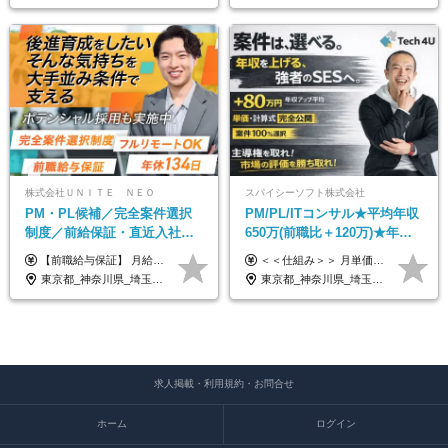
株式会社ＵＮＩＴＥ ＮＥＯ
スパイシーソフト株式会社
PM・PL候補／完全案件選択
PM/PL/ITコンサル★平均年収
制度／前給保証・直近入社メ
650万(前職比＋120万)★年間
ンバー平均108万円年収UP／
休日132日★残業月平均7.4h★
【前職給与保証】 月給35万円～70万円＋賞与年2回＋各種手当 ※前職の給与・スキル・経験を考慮の上、決定いたします。 ※月給には固定残業代（月30時間分／5万円～10万円）を含みます。超過分は別途全額支給いたします。 ＜月収例＞ ◇月収35万円＋決算賞与（最大2回）／経験2年 ◇月収39万円＋決算賞与（最大2回）／経験3年 ◇月収50万円＋決算賞与（最大2回）／経験5年 ＜経験別年収イメージ＞ ①想定年収550~650万円 ・PLまたはPM経験あり ・エンジニア経験3年以上 ②想定年収650~800万円 ・PL経験3年以上 ・PM経験あり ・エンジニア経験5年以上 ③想定年収800~900万円 ・PM経験3年以上 ・エンジニア経験5年以上 ④想定年収900万円以上 ・PL/PM経験 5年以上 ・要件定義からの上流工程経験 5年以上 ・開発経験10年以上で、プロジェクトの全工程を一人称で作業可能
＜＜仕組み＞＞ 月単価に応じて会社HPで公開しているテーブルにもとづき毎月決定されます！ https://www.tech4u.dev/payroll ＜＜実績＞＞ PM/PL・ITコンサル職の平均年収実績：650万円 前職比平均：＋120万円 ＜＜PM/PL・ITコンサル案件＞＞ ・PMO／進捗・課題管理：600〜800万円 ・要件定義／業務改善支援：650〜850万円 ・開発PM／PL：750〜1000万円 ・インフラPM／PL：750〜1000万円 ・ITコンサル／導入支援：800〜1000万円 ＜＜リーダークラス＞＞ 還元率：85〜90％ ・月単価100万円 → 年収約960万円 ・月単価120万円 → 年収約1150万円 ・月単価140万円 → 年収約1300万円 ※単価・還元率はすべて公開 ※待機時も給与保証 ※還元率は他社にあわせ社保の会社負担分も含めています 月給25万円～67万円＋賞与年2回 ※上記には、30時間分（4万5千円～12万1千円）の固定残業代が含まれています。超過分は別途支給します。 ※試用期間中も給与、福利厚生に差異なし 【固定残業代について】 固定残業30時間分（45,000円～121,000円）を含む ※超過分は別途全額支給
プライム上場企業案件多数
リモあり
東京都_神奈川県_埼玉県_千葉県_大阪府_愛知県_北海道_青森県_岩手県_宮城県_秋田県_山形県_福島県_茨城県_栃木県_群馬県_新潟県_山梨県_長野県_富山県_石川県_福井県_静岡県_岐阜県_三重県_兵庫県_京都府_滋賀県_奈良県_和歌山県_広島県_岡山県_鳥取県_島根県_山口県_徳島県_香川県_愛媛県_高知県_福岡県_熊本県_佐賀県_長崎県_大分県_宮崎県_鹿児島県_沖縄県
東京都_神奈川県_埼玉県_千葉県_大阪府_愛知県_兵庫県_京都府_福岡県
求人掲載・利用規約・お問合せ
ホーム
ログイン