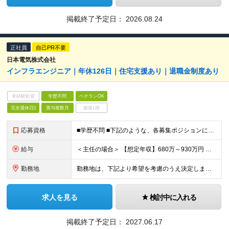
掲載終了予定日：
2026.08.24
正社員
自己PR不要
日本電気株式会社
インフラエンジニア｜年休126日｜住宅支援あり｜退職金制度あり
未経験歓迎
学歴不問
ベテランOK
完全週休2日
賞与複数月
面接1回
応募資格
■学歴不問 ■下記のような、各募集ポジションにおいて何らかの知識・経験がある方 ・インフラ基盤の「設計、構築・設定、テスト、リリース」の経験を計5年以上有すること（5年の内、AWSを3年以上有するこ
給与
＜主任の場合＞ 【想定年収】680万～930万円 【月給】44万～61万円（裁量労働手当9万円～12万円を含む） ※前職年収、ご経験・スキルを考慮の上、当社規定により決定いたします。 ※裁量労働制の適
勤務地
勤務地は、下記より希望を考慮のうえ決定します。 東京都港区（本社ビル、三田国際ビル） 神奈川県川崎市（玉川事業場） (変更の範囲)上記を除く当社関連勤務地
求人を見る
検討中に入れる
掲載終了予定日：
2027.06.17