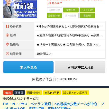
しませんか？
未経験歓迎
学歴不問
ベテランOK
完全週休2日
賞与複数月
面接1回
応募資格
■何らかの開発経験もしくは開発補助の経験をお持ちの方 ■学歴不問 ★ブランクのある方、地方在住の方も大歓迎です！
給与
★通勤＆就業＆地域/住宅＆役職手当あり ★残業代は全額支給 ★選べる給与制度あり！ ★東京・神奈川・千葉・埼玉勤務の場合 月給23.5万円～55万円＋諸手当 （残業代は全額支給） (20,000円の
勤務地
★リモート実績あり★ ご希望を伺い、業界トップクラス約7,000件の取引事業所数、90,000件以上のプロジェクトから検討をいたします。 全国の取引先での就業となります（沖縄を除く） ※勤務地
残業時間
10時間以内
求人を見る
検討中に入れる
掲載終了予定日：
2026.08.24
NEW
正社員
面接情報有
自己PR不要
話を聞きたい応募可
株式会社ジエンジサービス
PM・PL・PMO｜ベテラン歓迎｜5名規模の少数チームが中心｜フ
ルリモートOK｜直請け7割｜年収600万円〜