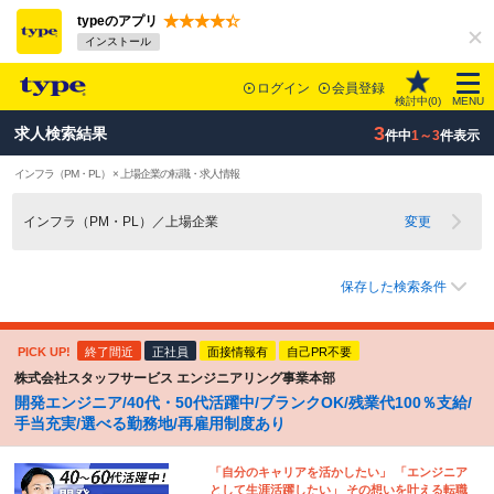
typeのアプリ
インストール
ログイン
会員登録
検討中(
0
)
MENU
3
求人検索結果
件中
1～3
件表示
インフラ（PM・PL） × 上場企業の転職・求人情報
インフラ（PM・PL）／上場企業
変更
保存した検索条件
PICK UP!
終了間近
正社員
面接情報有
自己PR不要
株式会社スタッフサービス エンジニアリング事業本部
開発エンジニア/40代・50代活躍中/ブランクOK/残業代100％支給/
手当充実/選べる勤務地/再雇用制度あり
「自分のキャリアを活かしたい」 「エンジニア
として生涯活躍したい」 その想いを叶える転職