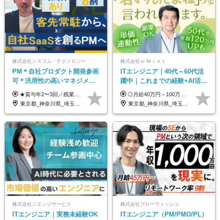
株式会社シスコム・テクノロジー
株式会社ｅ‐Ｍｉｎｔ
PM＊自社プロダクト開発参画
ITエンジニア｜40代～60代活
可＊汎用性の高いマネジメン
躍中｜これまでの経験+AI活用
トスキル＊年収1000万以上可
でスキルアップを支援｜残業
★賞与年2〜3回／残業代全額支給／子ども手当（月1万円）／誕生日手当（年1回1万円）★ ＜初年度の想定年収:600万円～800万円＞ 月給50万7000円～70万4000円＋賞与年2回＋決算賞与 ※経験・能力を考慮のうえ決定します。 ※専門性を高めながらチームを牽引する「プロジェクト推進力」を高く評価し、給与へダイレクトに反映します。 ※試用期間6ヶ月（待遇変動なし） 年収800万円以上も⽬指せます。 経験・スキル・前職給与を最大限に考慮し、 ご納得いただける条件を提示します。 【賞与】 年2〜3回支給（7月・12月＋業績により決算賞与） 当社では、目の前の案件による固定報酬だけが評価の全てではありません。 メンバー育成、現場でのポジション拡大、 ナレッジの共有、そして組織づくりへの参画など、 「会社への貢献度（ビジネスプロセス）」 を昇給・賞与へダイレクトに反映しています。 専門性を高める「技術」と、チームを前進させる「プロジェクト推進」。 この両輪を回すことで、確かなスキル成長と年収アップを同時に実現できる環境です。
◎月給40万円～100万円＋インセンティブ＋各種手当 ・年収120万〜300万円UPの実績も！ ・平均年収UP率は1.1～1.3倍 ・案件単価100%公開 × 単価連動の給与制度 ・能力等を考慮の上、決定いたします ※試用期間6ヵ月あり（待遇の変更はありません） ※固定残業代（月20～30時間・3万円～8万円）を含みます 《具体的には...》 ・案件単価65万円⇒年収約500万円 ・案件単価80万円⇒年収約600万円 ・案件単価120万円⇒年収約900万円 ＼ AIで生産性5倍になり給与UP ／ ◇案件単価100%公開 × 単価連動の給与制度 ◇年収120万〜300万UPの実績あり 「単価が上がれば、その分しっかり報われる」 そんなシンプルで納得できる評価制度です。 ⚫️年収300万円アップの実績も 参画する案件の単価を全て公開。 給与は単価に連動しているため納得感持って働くことが可能です。 過去には転職しただけで300万円以上アップした方もいます。 現場でAIを活用して成果を出して単価アップにつながったケースが多数！ ・AIツール利用料金全額負担 ・資格取得補助 ・月給保証制度 ・各種手当
月10h｜副業OK
東京都_神奈川県_埼玉県_千葉県
東京都_神奈川県_埼玉県_千葉県_大阪府_愛知県_北海道_青森県_岩手県_宮城県_秋田県_山形県_福島県_茨城県_栃木県_群馬県_新潟県_山梨県_長野県_富山県_石川県_福井県_静岡県_岐阜県_三重県_兵庫県_京都府_滋賀県_奈良県_和歌山県_広島県_岡山県_鳥取県_島根県_山口県_徳島県_香川県_愛媛県_高知県_福岡県_熊本県_佐賀県_長崎県_大分県_宮崎県_鹿児島県_沖縄県
株式会社ジエンジサービス
株式会社ブローウィッシュ
ITエンジニア｜実務未経験OK
ITエンジニア（PM/PMO/PL）