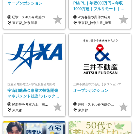
オープンポジション
PM/PL｜年収600万円～年収
1000万超｜フルリモート｜
SIerへの変革期をリード＆自
経験・スキルを考慮の上、決定します。
≪お客様や案件の紹介によりインセンティブを支給！≫ 月給40万円以上＋賞与年2回＋インセンティブ ◎経験やスキルを考慮の上、優遇します ◎上記月給は固定残業代月45時間分(月額9万1040円以上)を含みます。超過した場合は全額追加支給します ◎試用期間3カ月あり(給与や福利厚生等は同じです) ＜年収例＞ 36歳／PL（元SE）／580万円 / 官公庁向けWebシステム開発 ※メンバーから2年でPLへ昇格 41歳／SL／616万円 / メーカー向けWebサイト開発 46歳／PL／742万円 / 金融情報連携システム開発 52歳 / PM / 952万円 / 信販システムの再構築 55歳 / PM / 910万円 / 製造業向け基盤構築開発
社サービス
東京都_神奈川県
東京都_神奈川県_埼玉県_千葉県_大阪府_愛知県_北海道_青森県_岩手県_宮城県_秋田県_山形県_福島県_茨城県_栃木県_群馬県_新潟県_山梨県_長野県_富山県_石川県_福井県_静岡県_岐阜県_三重県_兵庫県_京都府_滋賀県_奈良県_和歌山県_広島県_岡山県_鳥取県_島根県_山口県_徳島県_香川県_愛媛県_高知県_福岡県_熊本県_佐賀県_長崎県_大分県_宮崎県_鹿児島県_沖縄県
国立研究開発法人宇宙航空研究開発機構【JAXA】
三井不動産株式会社【ポジションマッチ登録】
宇宙戦略基金事業の技術開発
オープンポジション
マネジメント担当/フレックス
制/リモート活用/異業種出身者
経歴等を考慮の上、機構の規定により決定します。 ＜大学卒業後、正規社員として民間企業に3年勤務した場合＞ ・月給30万円以上 ・年収470万円以上 年収概算を試算する場合は以下をご確認ください。 https://www.jaxa.jp/about/employ/trial_j.html ■昇給年1回、賞与年2回 ■諸手当（住居手当、通勤手当他） ■退職金制度あり ※年収470万円～ ※超過勤務分は別途支給します。 ※6ヶ月の試用期間あり。その間の待遇・給与に差異はありません。
経験・スキルを考慮の上、決定します。 ▼参考情報 ----------------------- ＜想定年収850万円～1,500万円（基礎給与・賞与2回含む）＞ 月給42万円～ ※時間外勤務手当・諸手当等別途 ※試用期間3ヶ月 ※残業手当有り
歓迎/国家プロジェクト
東京都
東京都