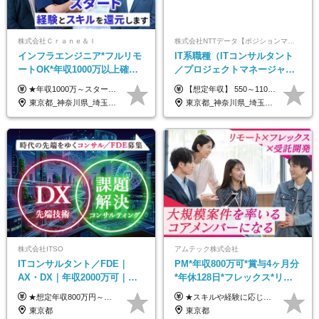
株式会社Ｃｒａｎｅ＆Ｉ
株式会社NTTデータ【ポジションマッチ登録】
インフラエンジニア*フルリモ
IT系職種（ITコンサルタント
ートOK*年収1000万以上確約*
／プロジェクトマネージャー
前職給与保障*残業月9.8h*40
／ITアーキテクト）
★年収1000万～スタート！ 年俸1,000万円～1,162万8,000円（12分割） ※経験・スキルを考慮の上決定します ※上記金額には固定残業代（月30h分・158,400円～184,000円）を含みます ※超過分は別途全額支給します ※試用期間2ヶ月間あり（その他待遇に差異はありません）
【想定年収】 550～1100万 【想定役職】 課長代理 主任 一般 ※これまでの経験・年齢などを考慮し、当社給与規則に基づき決定します。 ※残業手当 一般社員（定型勤務・フレックスタイム制）の場合：時間外労働連動支給 一般社員（専門業務型裁量労働制）・管理職の場合：なし 裁量労働の場合について裁量労働手当がございますが、超過分の時間外手当の支給はありません。 （固定残業手当ではないため） ※裁量労働手当 一般社員（専門業務型裁量労働制）の場合：別途、裁量労働手当の支給がございます。
代50代活躍
東京都_神奈川県_埼玉県_千葉県_大阪府_愛知県_北海道_青森県_岩手県_宮城県_秋田県_山形県_福島県_茨城県_栃木県_群馬県_新潟県_山梨県_長野県_富山県_石川県_福井県_静岡県_岐阜県_三重県_兵庫県_京都府_滋賀県_奈良県_和歌山県_広島県_岡山県_鳥取県_島根県_山口県_徳島県_香川県_愛媛県_高知県_福岡県_熊本県_佐賀県_長崎県_大分県_宮崎県_鹿児島県_沖縄県
東京都_神奈川県_埼玉県_千葉県_大阪府_愛知県_北海道_青森県_岩手県_宮城県_秋田県_山形県_福島県_茨城県_栃木県_群馬県_新潟県_山梨県_長野県_富山県_石川県_福井県_静岡県_岐阜県_三重県_兵庫県_京都府_滋賀県_奈良県_和歌山県_広島県_岡山県_鳥取県_島根県_山口県_徳島県_香川県_愛媛県_高知県_福岡県_熊本県_佐賀県_長崎県_大分県_宮崎県_鹿児島県_沖縄県
株式会社ITSO
アムテック株式会社
ITコンサルタント／FDE｜
PM*年収800万可*賞与4ヶ月分
AX・DX｜年収2000万可｜取
*年休128日*フレックス*リモ
引先の9割が大手企業｜残業月
ート*30～40代活躍*富士通コ
★想定年収800万円～最大2000万円可 ★前職給与を考慮 ★ストックオプション付与あり（IPO間近） ★昇給制度あり ┗入社6カ月後に3％以上の昇給があります。その後、業績に合わせて適宜、昇給します。 月給66万円～166.6万円 ※経験、スキルにあわせて相談のうえ決定します。 ※残業手当は残業時間に応じて別途全額支給 ※試用期間6ヶ月（期間中、給与・待遇に差異はありません）
★スキルや経験に応じて年収700万円～800万円も実現可能！ ★初年度の想定年収：550～650万円 月給34万3750円～40万6250円＋賞与年2回(4ヶ月分)＋残業代全額支給 ※経験・能力を考慮の上、給与金額を決定します ※試用期間は3ヶ月（給与・待遇に差異はありません） ※残業代は全額支給いたします
10h｜リモート案件有
アパートナー
東京都
東京都