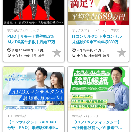
株式会社フェローシップ
オックスフォードパートナーズ株式会社
PMO｜リモート案件89.2%｜
ITコンサルタント◆コンサル
AI／DX案件多数｜月給37万円
未経験OK◆平均年収689万円
～｜300万円の年収UP事例有
◆業界屈指の営業力でサポー
月給370,400円〜 ※経験やスキルを考慮し、決定いたします ※上記金額には固定残業代（30時間分/70,400円～）を含みます。超過分は別途全額支給いたします ※試用期間6カ月あり（期間中の給与・待遇に差異はありません） ★想定年収4,444,800円～ ★50万円～300万円の年収UP事例があります！
＜平均年収689万円！！＞ ☆前給保証以上☆案件待機期間も給与保証あり☆ 月給40万円～150万円（固定残業代含む） ※経験や能力を考慮し決定します ※試用期間6ヶ月あり。条件や待遇に差異はありません ※上記には固定残業代（30時間分／7万6000円～）が含まれています。 ※超過分は時間外手当を別途支給。 【実際の給与例】 野原さん（35歳）※前職年収480万円 （Java／C#エンジニア ⇒ 業務系システム開発 ⇒ 要件定義・業務分析 ⇒ ITコンサル案件へ参画） ▼620万円（入社初年度） ・Web系業務システム開発（Java、C#） ・ 顧客折衝や開発チームとの調整 ・ 既存システムの改修・機能追加案件に従事 ▼780万円（入社2年目） ・ 金融機関向け業務系システムの要件定義・設計補助 ・ 開発チームと連携した業務分析・課題整理 ・小規模PMO支援案件への参画 ▼1,090万円（入社3年目） ・ 大手企業向けIT戦略・業務改革プロジェクトに参画 ・コンサルタントとして要件定義・業務改善提案・ベンダー調整を担当 ・ PMO／部分的PM業務も兼務し、上流工程での裁量を拡大
｜PMO経験不問
ト◆フルリモート可
東京都_神奈川県_埼玉県_千葉県
東京都_神奈川県_埼玉県_千葉県_大阪府_愛知県_北海道_青森県_岩手県_宮城県_秋田県_山形県_福島県_茨城県_栃木県_群馬県_新潟県_山梨県_長野県_富山県_石川県_福井県_静岡県_岐阜県_三重県_兵庫県_京都府_滋賀県_奈良県_和歌山県_広島県_岡山県_鳥取県_島根県_山口県_徳島県_香川県_愛媛県_高知県_福岡県_熊本県_佐賀県_長崎県_大分県_宮崎県_鹿児島県_沖縄県
ＦＴＣ株式会社
株式会社バイテック
【コンサルタント（AI/DX/IT
【PL／PM／ディレクター】
分野）PMO】未経験OK◆9期
当社幹部候補へ／AI推進中！