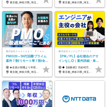
プ｜リモート8割以上
東京都_神奈川県_埼玉県_千葉県_大阪府_愛知県_北海道_青森県_岩手県_宮城県_秋田県_山形県_福島県_茨城県_栃木県_群馬県_新潟県_山梨県_長野県_富山県_石川県_福井県_静岡県_岐阜県_三重県_兵庫県_京都府_滋賀県_奈良県_和歌山県_広島県_岡山県_鳥取県_島根県_山口県_徳島県_香川県_愛媛県_高知県_福岡県_熊本県_佐賀県_長崎県_大分県_宮崎県_鹿児島県_沖縄県
東京都_神奈川県_埼玉県_千葉県_大阪府_愛知県_北海道_青森県_岩手県_宮城県_秋田県_山形県_福島県_茨城県_栃木県_群馬県_新潟県_山梨県_長野県_富山県_石川県_福井県_静岡県_岐阜県_三重県_兵庫県_京都府_滋賀県_奈良県_和歌山県_広島県_岡山県_鳥取県_島根県_山口県_徳島県_香川県_愛媛県_高知県_福岡県_熊本県_佐賀県_長崎県_大分県_宮崎県_鹿児島県_沖縄県
株式会社Ｃｏｎｃｅｐｔ Ｐｒｅｓｅｎｔｓ
株式会社エンジニアファースト
PMO/20～50代活躍/プライム
【PM／PL】会社都合のアサ
案件７割/リモート率７割/全員
インなし◎｜案件詳細・単
前職より年収UP/有給取得率
価・給与テーブル全公開！働
★全員が前職より年収UPを実現！ ★前職給与より120％アップ実績あり ★前職給与を最大限に考慮 ★入社4年目で年収800万円の社員も在籍！ 年俸420万円～960万円（1/12を毎月支給）＋インセンティブ＋各種手当 ※経験・スキルを考慮の上、決定します ※試用期間6ヶ月あり（期間中の給与、待遇に差異はありません） ※上記金額には固定残業代(月20時間／月5.6万円)を含みます ※超過分は別途全額支給します
◆【経験者】月給40万円～120万円(固定残業代含む)+各種手当 ※月30時間（76,000円～）の固定残業代を含みます。 ※上記を超える時間外労働分は追加で支給。 ※6ヶ月の試用期間あり（条件に変動なし） ・年収平均176万円アップ ・前職給与を保証 ◆単価連動性×還元率84％～100％で収入の大幅UPが可能 ・案件単価が月50万円の場合：年収417万円 ・案件単価が月70万円の場合：年収584万円 ・案件単価が月100万円の場合：年収834万円
100%
き方も年収も自分で選べる！
東京都_神奈川県_埼玉県_千葉県
東京都_神奈川県_埼玉県_千葉県_大阪府_愛知県_北海道_青森県_岩手県_宮城県_秋田県_山形県_福島県_茨城県_栃木県_群馬県_新潟県_山梨県_長野県_富山県_石川県_福井県_静岡県_岐阜県_三重県_兵庫県_京都府_滋賀県_奈良県_和歌山県_広島県_岡山県_鳥取県_島根県_山口県_徳島県_香川県_愛媛県_高知県_福岡県_熊本県_佐賀県_長崎県_大分県_宮崎県_鹿児島県_沖縄県