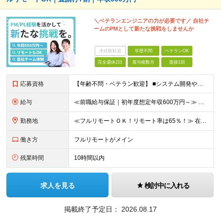
＼ベテランエンジニアの力が必要です／ 自社チ
ームのPMとして新たな挑戦をしませんか
未経験歓迎
学歴不問
ベテランOK
完全週休2日
賞与複数月
面接1回
応募資格
【年齢不問・ベテラン歓迎】 ■システム開発やインフラの実務経験をお持ちの方（言語・工程・年数不問） ■学歴不問 ≪こんな方はぜひご応募ください≫ □SE経験を積んだがリーダー・PLのポジションがない
給与
≪前職給与保証｜初年度想定年収600万円～≫ 月給45万円以上＋決算賞与＋交通費 ※スキル・経験を考慮の上、優遇します ※上記月給には固定残業代月20時間分(5万1000円以上)を含みます。超過し
勤務地
≪フルリモートＯＫ！リモート率は65％！≫ 在宅勤務または東京・神奈川・埼玉・千葉のお客様先での勤務 ■本社 東京都港区芝2-22-15 STKビル 1F (変更の範囲)上記を除く当社関連勤務地
働き方
フルリモートがメイン
残業時間
10時間以内
求人を見る
検討中に入れる
掲載終了予定日：
2026.08.17