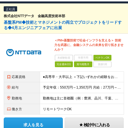
正社員
株式会社NTTデータ 金融高度技術本部
基盤系PM◆技術とマネジメントの両立でプロジェクトをリードす
る◆4月エンジニアフェアに出展
＜PM×基盤技術で社会インフラを支える＞ 技術
力を武器に、金融システムの未来を切り拓きませ
んか？
未経験歓迎
学歴不問
ベテランOK
完全週休2日
賞与複数月
面接1回
応募資格
●高専卒・大卒以上 ＜下記いずれかの経験をお持ちの方＞ ●基盤レイヤに関するシステム開発設計、構築に関わる実務経験をお持ちの方 ●上記ミッションを持つチームのマネジメント経験をお持ちの方 ※金融系シス
給与
予定年収：550万円～1,350万円 月給：27万円～68万円 ※詳細は面談時に説明があります ※経験・能力を十分に考慮のうえ当社規定により優遇 ※残業代は別途全額支給 ※専門業務型裁量労働制の場合あ
勤務地
勤務地は主に首都圏（例：豊洲、品川、千葉、横浜等） 【本社】 東京都江東区豊洲3-3-3 豊洲センタービル 変更の範囲：会社の定める事業所（リモートワーク含む）
働き方
リモートワークOK
求人を見る
検討中に入れる