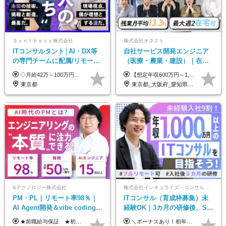
Ｓｙｎｔｈｅｓｙ株式会社
株式会社オネスト
ITコンサルタント│AI・DX等
自社サービス開発エンジニア
の専門チームに配属/リモート
（医療・農業・建設）｜在宅
×フレックス/Big4と同水準の
あり｜残業月平均13.3h｜年収
◇月給42万～100万円＋賞与年2回 └年収900～1600万円可能 ★☆年収例☆★ ◎37歳・元開発エンジニア └年収900万（2年後に年収150万UP実績） ◎40歳・元SierのPM └年収1400万（2年後に年収300万UP実績） ◎43歳・元コンサルタント └年収1600万（2年後に年収200万UP実績） ※経験・スキルを考慮し決定します ※試用期間3～6カ月あり（その間の待遇に差異はありません） 【固定残業代について】 なし（残業代は、実際の労働時間に応じて別途全額支給）
【想定年収600万円～1,300万円】 ★賞与年2回＋勤務地手当＋残業手当（年平均残業時間にて算出）を含む ※基本給＋勤務地手当＋役職手当 ※勤務地手当：結婚の有無に関係なく、物価などの違いを考慮して全社員に支給されます 月給40万円～89万円 ＜各種手当＞ ■勤務地手当（東京2万円／月、大阪1万円／月、名古屋5000円／月） ■通勤手当（月額5万円まで） ■扶養手当（6,000円／扶養親族一人） ■役職手当（8,000円～15万円） ※残業代は1分単位で全額支給します ※経験やスキルを考慮し、当社規定により給与を決定します ※執行役員は年俸制となる場合があります
給与・待遇
1000万可｜賞与年2回
東京都
東京都_大阪府_愛知県_福岡県
Sテクノロジー株式会社
株式会社インキュライズ・コンサルティング
PM・PL｜リモート率98％｜
ITコンサル（育成枠募集）未
AI Agent開発＆vibe coding｜
経験OK｜3カ月の研修後、SE
AIエンジニアチームをリード
からコンサルへステップアッ
★前職給与保証 ★初年度年収700～800万円も可能 月給50万円～90万円＋賞与年2回＋各種手当 ◎スキルや経験などを考慮。前職から給与アップをお約束します！ ◎上記月給には固定残業代30時間分(95000円～)を含みます。超過した場合は追加支給します ◎試用期間は6ヵ月あり。その間の給与・待遇に差異はありません
＼ボーナスあり！初年度から年収300万円以上／ ■月給24万2,200円～35万円＋賞与＋各種手当 ※経験・年齢・能力等を考慮し決定いたします。 ※試用期間中（3カ月）は契約社員で、月給21万円＋諸手当になります。 （試用期間中は残業が発生しません。その他の待遇に変更はありません。） ＼自分の市場価値が上がる／ 定量評価×定性評価の明確な基準での評価制度を設けており、自分の目標達成度合いや仕事に対しての姿勢が給与にも反映されるようになっています。そのため、平均昇給額は40万円以上！100万円以上昇給する人もいます！ 【固定残業代について】 固定残業30時間分（46,000円～69,375円）を含む ※超過分は別途全額支給