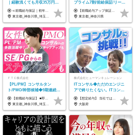
｜経験浅くても月収35万円～
プライム7割/前給保証/リーダ
｜チーム参画中心｜フルリモ
ー経験不問/30、40代活躍中/
≪前職給与保証｜初年度想定年収420万円～≫ 月給35万円以上＋決算賞与＋交通費 ※スキル・経験を考慮の上、優遇します ※上記月給には固定残業代月20時間分(4万5000円以上)を含みます。超過した場合は、その分追加支給します ※試用期間3～6ヵ月は固定残業代なし(雇用形態やその他待遇・福利厚生は同じです) ＝＝＝＝＝＝＝＝＝＝＝ ▼実力と成長にこだわった評価制度▼ 年2回の評価で昇給・昇格が決まります。 評価は、就業先のお客様からの評価をベースに、目標達成状況やプロジェクトでの役割・貢献度などを総合的に判断して決定します。 日々の働きぶりを実際に見ているお客様の声を反映することで、より公平で納得感のある評価を実現しています。 また、評価後は面談を通じてフィードバックを行い、今後の成長やキャリアについて一緒に考えていきます。 ▼成長につながる目標設定▼ 半期ごとに、具体的な行動ベースの目標を設定し、その達成度や取り組みのプロセスを評価に反映します。 目標は、お客様からのフィードバックや現場での課題をもとに設定するため、「今何を伸ばすべきか」が明確になります。 また、上司との面談を通じて振り返りと次の目標設定を行い、継続的なスキルアップと市場価値の向上を支援しています。
【前職給与アップ保証あり！ゆくゆくは年収800万以上も可能】 月給45万円～＋インセンティブ ※経験や適性を考慮の上、相談し決定します ※上記には固定残業代（20時間分/4万円～）が含まれます ※20時間を超過した場合は別途全額支給します ※試用期間（3ヶ月間）あり。給与・待遇に差異はございません それはより高度な案件にアサイン＆ 還元率が平均より高めのため、 これまでの給与から大幅にアップする人もいます。
ート可｜自社サービスあり
リモート9割
東京都_神奈川県_埼玉県_千葉県_大阪府_愛知県_北海道_青森県_岩手県_宮城県_秋田県_山形県_福島県_茨城県_栃木県_群馬県_新潟県_山梨県_長野県_富山県_石川県_福井県_静岡県_岐阜県_三重県_兵庫県_京都府_滋賀県_奈良県_和歌山県_広島県_岡山県_鳥取県_島根県_山口県_徳島県_香川県_愛媛県_高知県_福岡県_熊本県_佐賀県_長崎県_大分県_宮崎県_鹿児島県_沖縄県
東京都_神奈川県
ＦＴＣ株式会社
株式会社ヒューマンキュレーション
【PL/PM】コンサルタン
ITコンサル◆ただのエンジニ
ト/PMO/幹部候補◆9期連続大
アで終りたくない。ITコンサ
幅増益！10期目の成長＋安定
ル・PMに挑戦出来る！成長中
【前職給与保証】 ■即戦力（経験目安5年以上）： 月給45万円～80万円 ■経験者（経験目安3年以上）： 月給40万円～60万円 ■ローキャリア（経験目安1年程度）： 月給35万円～40万円 ■未経験者： 月給30万円～35万円 ※上記金額には固定残業代30時間分 【未経験者5万5000円～7万3000円、 ローキャリア6万4000円～7万3000円、 経験者5万8000円～10万9000円、 即戦力8万2000円～14万5000円】を含みます。 ※30時間を超える場合は追加で全額支給します。 ※経験・能力・前職給与などを総合的に評価したうえでご納得いただけるよう個別決定。 未経験者の場合、前職給与とポテンシャルを査定のうえ決定いたします。 ※日本国内でのIT業界経験、または同等の実務経験と能力に応じて決定します。 ※前職給与は日本円かつ、日本国内での実績に基づき評価します。 【納得の評価システム】 ★クォーター毎に査定する評価制度導入！ 明確な評価基準で翌年度年収を上げましょう！ ★評価対象期間に在籍中のほとんどの社員が昇給し 年収アップを実現しています！ ★様々なインセンティブ制度を用意し多角的に正当評価しています！ ※試用期間6カ月（期間中の待遇等に差異なし）
【想定給与】 当社では、すべてのプロジェクトで受注単価を完全開示。 給与はその単価に連動し、還元率は80％以上を保証しています。 経験・スキル・貢献度に応じて報酬を正当に評価し、前職年収の保証も行っています。 ■正社員 月給35万円以上＋賞与年2回（みなし残業20h分含む） ◇試用期間は3ヶ月（期間中の待遇に変更なし） ◇みなし残業は案件先によって異なります。詳細は面談にてご説明致します。 ※経験・スキルを考慮し優遇 年収例： ・29歳女性／年収700万円（開発→上流転向） ・38歳男性／年収1,100万円（PMO・マネジメント） ・47歳男性／年収1,300万円（ITコンサル・高裁量案件）
性【前給保証】
の次世代IT企業
東京都_神奈川県_埼玉県_千葉県
大阪府