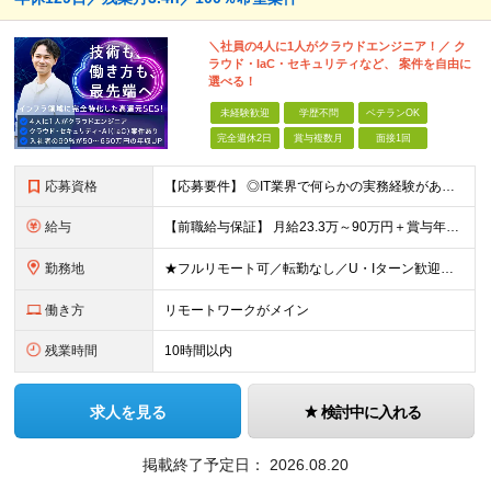
＼社員の4人に1人がクラウドエンジニア！／ ク
ラウド・IaC・セキュリティなど、 案件を自由に
選べる！
未経験歓迎
学歴不問
ベテランOK
完全週休2日
賞与複数月
面接1回
応募資格
【応募要件】 ◎IT業界で何らかの実務経験がある方 └2～3ヶ月の実務経験のある方は歓迎します！ 例）PCキッティングやモバイル通信基地局の業務経験者など インフラエンジニアとして経験のある方は、
給与
【前職給与保証】 月給23.3万～90万円＋賞与年2回＋インセンティブ ★年収1000万円以上の実績あり！ ※上記月給には月20～30時間分（2万9,300円～21万7,900円）の固定残業代を含み
勤務地
★フルリモート可／転勤なし／U・Iターン歓迎★ ◎勤務地は相談の上、ご自宅近くに調整します！ 【勤務地】 本社、または東京／埼玉／千葉／神奈川／愛知／仙台のクライアント先 ◎完全在宅（フルリモート）
働き方
リモートワークがメイン
残業時間
10時間以内
求人を見る
検討中に入れる
掲載終了予定日：
2026.08.20