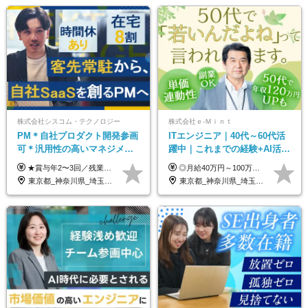
株式会社シスコム・テクノロジー
株式会社ｅ‐Ｍｉｎｔ
PM＊自社プロダクト開発参画
ITエンジニア｜40代～60代活
可＊汎用性の高いマネジメン
躍中｜これまでの経験+AI活用
トスキル＊年収1000万以上可
でスキルアップを支援｜残業
★賞与年2〜3回／残業代全額支給／子ども手当（月1万円）／誕生日手当（年1回1万円）★ ＜初年度の想定年収:600万円～800万円＞ 月給50万7000円～70万4000円＋賞与年2回＋決算賞与 ※経験・能力を考慮のうえ決定します。 ※専門性を高めながらチームを牽引する「プロジェクト推進力」を高く評価し、給与へダイレクトに反映します。 ※試用期間6ヶ月（待遇変動なし） 年収800万円以上も⽬指せます。 経験・スキル・前職給与を最大限に考慮し、 ご納得いただける条件を提示します。 【賞与】 年2〜3回支給（7月・12月＋業績により決算賞与） 当社では、目の前の案件による固定報酬だけが評価の全てではありません。 メンバー育成、現場でのポジション拡大、 ナレッジの共有、そして組織づくりへの参画など、 「会社への貢献度（ビジネスプロセス）」 を昇給・賞与へダイレクトに反映しています。 専門性を高める「技術」と、チームを前進させる「プロジェクト推進」。 この両輪を回すことで、確かなスキル成長と年収アップを同時に実現できる環境です。
◎月給40万円～100万円＋インセンティブ＋各種手当 ・年収120万〜300万円UPの実績も！ ・平均年収UP率は1.1～1.3倍 ・案件単価100%公開 × 単価連動の給与制度 ・能力等を考慮の上、決定いたします ※試用期間6ヵ月あり（待遇の変更はありません） ※固定残業代（月20～30時間・3万円～8万円）を含みます 《具体的には...》 ・案件単価65万円⇒年収約500万円 ・案件単価80万円⇒年収約600万円 ・案件単価120万円⇒年収約900万円 ＼ AIで生産性5倍になり給与UP ／ ◇案件単価100%公開 × 単価連動の給与制度 ◇年収120万〜300万UPの実績あり 「単価が上がれば、その分しっかり報われる」 そんなシンプルで納得できる評価制度です。 ⚫️年収300万円アップの実績も 参画する案件の単価を全て公開。 給与は単価に連動しているため納得感持って働くことが可能です。 過去には転職しただけで300万円以上アップした方もいます。 現場でAIを活用して成果を出して単価アップにつながったケースが多数！ ・AIツール利用料金全額負担 ・資格取得補助 ・月給保証制度 ・各種手当
月10h｜副業OK
東京都_神奈川県_埼玉県_千葉県
東京都_神奈川県_埼玉県_千葉県_大阪府_愛知県_北海道_青森県_岩手県_宮城県_秋田県_山形県_福島県_茨城県_栃木県_群馬県_新潟県_山梨県_長野県_富山県_石川県_福井県_静岡県_岐阜県_三重県_兵庫県_京都府_滋賀県_奈良県_和歌山県_広島県_岡山県_鳥取県_島根県_山口県_徳島県_香川県_愛媛県_高知県_福岡県_熊本県_佐賀県_長崎県_大分県_宮崎県_鹿児島県_沖縄県