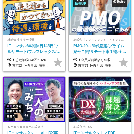
株式会社リリー技研
株式会社Ｃｏｎｃｅｐｔ Ｐｒｅｓｅｎｔｓ
ITコンサル/年間休日145日/フ
PMO/20～50代活躍/プライム
ルリモート/フルフレックス/残
案件７割/リモート率７割/全員
業基本なし/全国からの応募
前職より年収UP/有給取得率
★想定年収550万〜1289万円 ■契約社員 月給45.8万〜71.6万円 ★想定年収688万〜1611万円 ■正社員 月給57.3万〜89.5万円 ※給与は経験・スキルを考慮の上、決定します。 ※試用期間3ヶ月（その間の給与・待遇に差異はありません）期間は短縮の可能性あり ※残業代は別途全額支給します 【★評価について★】 弊社では、1〜7の7段階からなる等級制を導入しています。 【★昇給の仕組み★】 等級が1段階上がるごとに、基本給の25％に相当する額が昇給されます。 評価は年2回実施されるため、年に2回の昇給チャンスがあります。 頑張りが正当に評価される、透明性の高い制度です。
★全員が前職より年収UPを実現！ ★前職給与より120％アップ実績あり ★前職給与を最大限に考慮 ★入社4年目で年収800万円の社員も在籍！ 年俸420万円～960万円（1/12を毎月支給）＋インセンティブ＋各種手当 ※経験・スキルを考慮の上、決定します ※試用期間6ヶ月あり（期間中の給与、待遇に差異はありません） ※上記金額には固定残業代(月20時間／月5.6万円)を含みます ※超過分は別途全額支給します
OK/特別休暇あり
100%
東京都_神奈川県_埼玉県_千葉県_大阪府_愛知県_北海道_青森県_岩手県_宮城県_秋田県_山形県_福島県_茨城県_栃木県_群馬県_新潟県_山梨県_長野県_富山県_石川県_福井県_静岡県_岐阜県_三重県_兵庫県_京都府_滋賀県_奈良県_和歌山県_広島県_岡山県_鳥取県_島根県_山口県_徳島県_香川県_愛媛県_高知県_福岡県_熊本県_佐賀県_長崎県_大分県_宮崎県_鹿児島県_沖縄県
東京都_神奈川県_埼玉県_千葉県
Ｓｙｎｔｈｅｓｙ株式会社
株式会社ITSO
ITコンサルタント│AI・DX等
ITコンサルタント／FDE｜