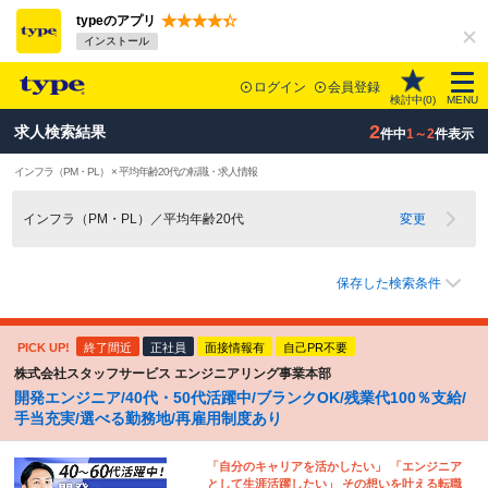
typeのアプリ
インストール
ログイン
会員登録
検討中(
0
)
MENU
2
求人検索結果
件中
1～2
件表示
インフラ（PM・PL） × 平均年齢20代の転職・求人情報
インフラ（PM・PL）／平均年齢20代
変更
保存した検索条件
PICK UP!
終了間近
正社員
面接情報有
自己PR不要
株式会社スタッフサービス エンジニアリング事業本部
開発エンジニア/40代・50代活躍中/ブランクOK/残業代100％支給/
手当充実/選べる勤務地/再雇用制度あり
「自分のキャリアを活かしたい」 「エンジニア
として生涯活躍したい」 その想いを叶える転職