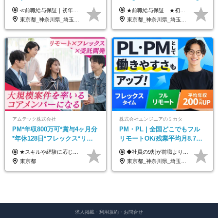
心｜フルリモートOK｜直請け
AIエンジニアチームをリード
≪前職給与保証｜初年度想定年収600万円～≫ 月給45万円以上＋決算賞与＋交通費 ※スキル・経験を考慮の上、優遇します ※上記月給には固定残業代月20時間分(5万1000円以上)を含みます。超過した場合は、その分追加支給します ※試用期間3～6ヵ月は固定残業代なし(雇用形態やその他待遇・福利厚生は同じです) =========== ▼実力と成長にこだわった評価制度▼ 年2回の評価で昇給・昇格が決まります。 評価は、就業先のお客様からの評価をベースに、目標達成状況やプロジェクトでの役割・貢献度などを総合的に判断して決定します。 日々の働きぶりを実際に見ているお客様の声を反映することで、より公平で納得感のある評価を実現しています。 また、評価後は面談を通じてフィードバックを行い、今後の成長やキャリアについて一緒に考えていきます。 ▼成長につながる目標設定▼ 半期ごとに、具体的な行動ベースの目標を設定し、その達成度や取り組みのプロセスを評価に反映します。 目標は、お客様からのフィードバックや現場での課題をもとに設定するため、「今何を伸ばすべきか」が明確になります。 また、上司との面談を通じて振り返りと次の目標設定を行い、継続的なスキルアップと市場価値の向上を支援しています。
★前職給与保証 ★初年度年収700～800万円も可能 月給50万円～90万円＋賞与年2回＋各種手当 ◎スキルや経験などを考慮。前職から給与アップをお約束します！ ◎上記月給には固定残業代30時間分(95000円～)を含みます。超過した場合は追加支給します ◎試用期間は6ヵ月あり。その間の給与・待遇に差異はありません
7割｜年収600万円〜
東京都_神奈川県_埼玉県_千葉県_大阪府_愛知県_北海道_青森県_岩手県_宮城県_秋田県_山形県_福島県_茨城県_栃木県_群馬県_新潟県_山梨県_長野県_富山県_石川県_福井県_静岡県_岐阜県_三重県_兵庫県_京都府_滋賀県_奈良県_和歌山県_広島県_岡山県_鳥取県_島根県_山口県_徳島県_香川県_愛媛県_高知県_福岡県_熊本県_佐賀県_長崎県_大分県_宮崎県_鹿児島県_沖縄県
東京都_神奈川県_埼玉県_千葉県_大阪府_愛知県_北海道_青森県_岩手県_宮城県_秋田県_山形県_福島県_茨城県_栃木県_群馬県_新潟県_山梨県_長野県_富山県_石川県_福井県_静岡県_岐阜県_三重県_兵庫県_京都府_滋賀県_奈良県_和歌山県_広島県_岡山県_鳥取県_島根県_山口県_徳島県_香川県_愛媛県_高知県_福岡県_熊本県_佐賀県_長崎県_大分県_宮崎県_鹿児島県_沖縄県
アムテック株式会社
株式会社エンジニアのミカタ
PM*年収800万可*賞与4ヶ月分
PM・PL | 全国どこでもフル
*年休128日*フレックス*リモ
リモートOK/残業平均月8.7h/9
ート*30～40代活躍*富士通コ
割が前職より給与アップ/フレ
★スキルや経験に応じて年収700万円～800万円も実現可能！ ★初年度の想定年収：550～650万円 月給34万3750円～40万6250円＋賞与年2回(4ヶ月分)＋残業代全額支給 ※経験・能力を考慮の上、給与金額を決定します ※試用期間は3ヶ月（給与・待遇に差異はありません） ※残業代は全額支給いたします
◆社員の9割が前職より給与アップ！ 月給450,000円～531,500円+賞与＋インセンティブ ※経験・スキルを考慮の上、優遇いたします ※残業代につきましては、面接時にご説明させていただきます ※試用期間6ヶ月（給与・待遇に差異はございません）
アパートナー
ックスタイム制
東京都
東京都_神奈川県_埼玉県_千葉県_大阪府_愛知県_北海道_青森県_岩手県_宮城県_秋田県_山形県_福島県_茨城県_栃木県_群馬県_新潟県_山梨県_長野県_富山県_石川県_福井県_静岡県_岐阜県_三重県_兵庫県_京都府_滋賀県_奈良県_和歌山県_広島県_岡山県_鳥取県_島根県_山口県_徳島県_香川県_愛媛県_高知県_福岡県_熊本県_佐賀県_長崎県_大分県_宮崎県_鹿児島県_沖縄県
求人掲載・利用規約・お問合せ