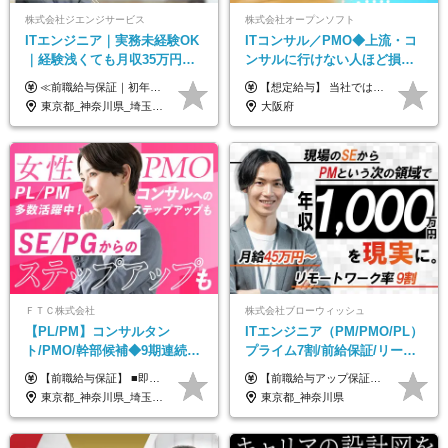
株式会社ジエンジサービス
株式会社オープンソフト
ITエンジニア｜実務未経験OK
ITコンサル／PMO◆上流・コ
｜経験浅くても月収35万円～
ンサルに行けない人ほど損を
｜チーム参画中心｜フルリモ
する！／ＳＥ・ＰＧ出身から
≪前職給与保証｜初年度想定年収420万円～≫ 月給35万円以上＋決算賞与＋交通費 ※スキル・経験を考慮の上、優遇します ※上記月給には固定残業代月20時間分(4万5000円以上)を含みます。超過した場合は、その分追加支給します ※試用期間3～6ヵ月は固定残業代なし(雇用形態やその他待遇・福利厚生は同じです) ＝＝＝＝＝＝＝＝＝＝＝ ▼実力と成長にこだわった評価制度▼ 年2回の評価で昇給・昇格が決まります。 評価は、就業先のお客様からの評価をベースに、目標達成状況やプロジェクトでの役割・貢献度などを総合的に判断して決定します。 日々の働きぶりを実際に見ているお客様の声を反映することで、より公平で納得感のある評価を実現しています。 また、評価後は面談を通じてフィードバックを行い、今後の成長やキャリアについて一緒に考えていきます。 ▼成長につながる目標設定▼ 半期ごとに、具体的な行動ベースの目標を設定し、その達成度や取り組みのプロセスを評価に反映します。 目標は、お客様からのフィードバックや現場での課題をもとに設定するため、「今何を伸ばすべきか」が明確になります。 また、上司との面談を通じて振り返りと次の目標設定を行い、継続的なスキルアップと市場価値の向上を支援しています。
【想定給与】 当社では、すべてのプロジェクトで受注単価を完全開示。 給与はその単価に連動し、還元率は80％以上を保証しています。 経験・スキル・貢献度に応じて報酬を正当に評価し、前職年収の保証も行っています。 ■正社員 月給35万円以上＋賞与年2回（みなし残業20h分含む） ◇試用期間は3ヶ月（期間中の待遇に変更なし） ◇みなし残業は案件先によって異なります。詳細は面談にてご説明致します。 ※経験・スキルを考慮し優遇 年収例： ・29歳女性／年収700万円（開発→上流転向） ・38歳男性／年収1,100万円（PMO・マネジメント） ・47歳男性／年収1,300万円（ITコンサル・高裁量案件）
ート可｜自社サービスあり
年収２００万アップ
東京都_神奈川県_埼玉県_千葉県_大阪府_愛知県_北海道_青森県_岩手県_宮城県_秋田県_山形県_福島県_茨城県_栃木県_群馬県_新潟県_山梨県_長野県_富山県_石川県_福井県_静岡県_岐阜県_三重県_兵庫県_京都府_滋賀県_奈良県_和歌山県_広島県_岡山県_鳥取県_島根県_山口県_徳島県_香川県_愛媛県_高知県_福岡県_熊本県_佐賀県_長崎県_大分県_宮崎県_鹿児島県_沖縄県
大阪府
ＦＴＣ株式会社
株式会社ブローウィッシュ
【PL/PM】コンサルタン
ITエンジニア（PM/PMO/PL）
ト/PMO/幹部候補◆9期連続大
プライム7割/前給保証/リーダ
幅増益！10期目の成長＋安定
ー経験不問/30、40代活躍中/
【前職給与保証】 ■即戦力（経験目安5年以上）： 月給45万円～80万円 ■経験者（経験目安3年以上）： 月給40万円～60万円 ■ローキャリア（経験目安1年程度）： 月給35万円～40万円 ■未経験者： 月給30万円～35万円 ※上記金額には固定残業代30時間分 【未経験者5万5000円～7万3000円、 ローキャリア6万4000円～7万3000円、 経験者5万8000円～10万9000円、 即戦力8万2000円～14万5000円】を含みます。 ※30時間を超える場合は追加で全額支給します。 ※経験・能力・前職給与などを総合的に評価したうえでご納得いただけるよう個別決定。 未経験者の場合、前職給与とポテンシャルを査定のうえ決定いたします。 ※日本国内でのIT業界経験、または同等の実務経験と能力に応じて決定します。 ※前職給与は日本円かつ、日本国内での実績に基づき評価します。 【納得の評価システム】 ★クォーター毎に査定する評価制度導入！ 明確な評価基準で翌年度年収を上げましょう！ ★評価対象期間に在籍中のほとんどの社員が昇給し 年収アップを実現しています！ ★様々なインセンティブ制度を用意し多角的に正当評価しています！ ※試用期間6カ月（期間中の待遇等に差異なし）
【前職給与アップ保証あり！ゆくゆくは年収800万以上も可能】 月給45万円～＋インセンティブ ※経験や適性を考慮の上、相談し決定します ※上記には固定残業代（20時間分/4万円～）が含まれます ※20時間を超過した場合は別途全額支給します ※試用期間（3ヶ月間）あり。給与・待遇に差異はございません それはより高度な案件にアサイン＆ 還元率が平均より高めのため、 これまでの給与から大幅にアップする人もいます。
性【前給保証】
リモート9割
東京都_神奈川県_埼玉県_千葉県
東京都_神奈川県