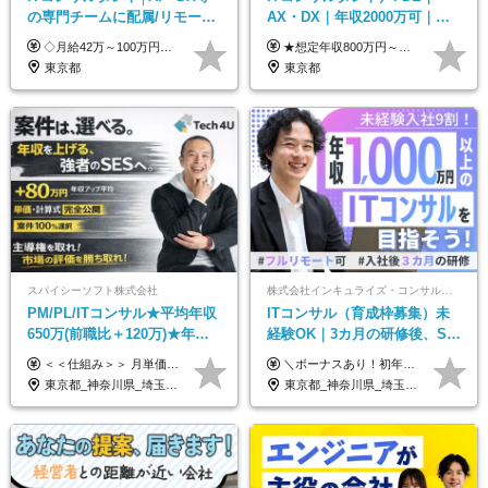
の専門チームに配属/リモート
AX・DX｜年収2000万可｜取
×フレックス/Big4と同水準の
引先の9割が大手企業｜残業月
◇月給42万～100万円＋賞与年2回 └年収900～1600万円可能 ★☆年収例☆★ ◎37歳・元開発エンジニア └年収900万（2年後に年収150万UP実績） ◎40歳・元SierのPM └年収1400万（2年後に年収300万UP実績） ◎43歳・元コンサルタント └年収1600万（2年後に年収200万UP実績） ※経験・スキルを考慮し決定します ※試用期間3～6カ月あり（その間の待遇に差異はありません） 【固定残業代について】 なし（残業代は、実際の労働時間に応じて別途全額支給）
★想定年収800万円～最大2000万円可 ★前職給与を考慮 ★ストックオプション付与あり（IPO間近） ★昇給制度あり ┗入社6カ月後に3％以上の昇給があります。その後、業績に合わせて適宜、昇給します。 月給66万円～166.6万円 ※経験、スキルにあわせて相談のうえ決定します。 ※残業手当は残業時間に応じて別途全額支給 ※試用期間6ヶ月（期間中、給与・待遇に差異はありません）
給与・待遇
10h｜リモート案件有
東京都
東京都
スパイシーソフト株式会社
株式会社インキュライズ・コンサルティング
PM/PL/ITコンサル★平均年収
ITコンサル（育成枠募集）未
650万(前職比＋120万)★年間
経験OK｜3カ月の研修後、SE
休日132日★残業月平均7.4h★
からコンサルへステップアッ
＜＜仕組み＞＞ 月単価に応じて会社HPで公開しているテーブルにもとづき毎月決定されます！ https://www.tech4u.dev/payroll ＜＜実績＞＞ PM/PL・ITコンサル職の平均年収実績：650万円 前職比平均：＋120万円 ＜＜PM/PL・ITコンサル案件＞＞ ・PMO／進捗・課題管理：600〜800万円 ・要件定義／業務改善支援：650〜850万円 ・開発PM／PL：750〜1000万円 ・インフラPM／PL：750〜1000万円 ・ITコンサル／導入支援：800〜1000万円 ＜＜リーダークラス＞＞ 還元率：85〜90％ ・月単価100万円 → 年収約960万円 ・月単価120万円 → 年収約1150万円 ・月単価140万円 → 年収約1300万円 ※単価・還元率はすべて公開 ※待機時も給与保証 ※還元率は他社にあわせ社保の会社負担分も含めています 月給25万円～67万円＋賞与年2回 ※上記には、30時間分（4万5千円～12万1千円）の固定残業代が含まれています。超過分は別途支給します。 ※試用期間中も給与、福利厚生に差異なし 【固定残業代について】 固定残業30時間分（45,000円～121,000円）を含む ※超過分は別途全額支給
＼ボーナスあり！初年度から年収300万円以上／ ■月給24万2,200円～35万円＋賞与＋各種手当 ※経験・年齢・能力等を考慮し決定いたします。 ※試用期間中（3カ月）は契約社員で、月給21万円＋諸手当になります。 （試用期間中は残業が発生しません。その他の待遇に変更はありません。） ＼自分の市場価値が上がる／ 定量評価×定性評価の明確な基準での評価制度を設けており、自分の目標達成度合いや仕事に対しての姿勢が給与にも反映されるようになっています。そのため、平均昇給額は40万円以上！100万円以上昇給する人もいます！ 【固定残業代について】 固定残業30時間分（46,000円～69,375円）を含む ※超過分は別途全額支給
リモあり
プ｜リモート8割以上
東京都_神奈川県_埼玉県_千葉県_大阪府_愛知県_兵庫県_京都府_福岡県
東京都_神奈川県_埼玉県_千葉県_大阪府_愛知県_北海道_青森県_岩手県_宮城県_秋田県_山形県_福島県_茨城県_栃木県_群馬県_新潟県_山梨県_長野県_富山県_石川県_福井県_静岡県_岐阜県_三重県_兵庫県_京都府_滋賀県_奈良県_和歌山県_広島県_岡山県_鳥取県_島根県_山口県_徳島県_香川県_愛媛県_高知県_福岡県_熊本県_佐賀県_長崎県_大分県_宮崎県_鹿児島県_沖縄県