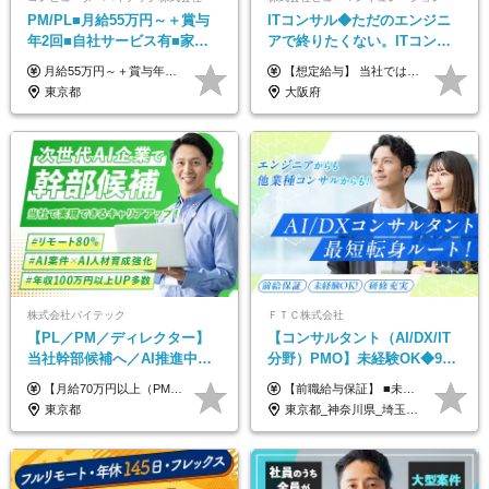
PM/PL■月給55万円～＋賞与
ITコンサル◆ただのエンジニ
年2回■自社サービス有■家族
アで終りたくない。ITコンサ
手当有■残業月10h
ル・PMに挑戦出来る！成長中
月給55万円～＋賞与年2回＋決算賞与＋残業代全額支給＋各手当 ※月給の金額は経験やスキルを考慮して、決定します ※残業代は別途全額支給します ※試用期間6ヶ月（期間中の給与・待遇に差異はありません） ★7期連続決算賞与支給中！
【想定給与】 当社では、すべてのプロジェクトで受注単価を完全開示。 給与はその単価に連動し、還元率は80％以上を保証しています。 経験・スキル・貢献度に応じて報酬を正当に評価し、前職年収の保証も行っています。 ■正社員 月給35万円以上＋賞与年2回（みなし残業20h分含む） ◇試用期間は3ヶ月（期間中の待遇に変更なし） ◇みなし残業は案件先によって異なります。詳細は面談にてご説明致します。 ※経験・スキルを考慮し優遇 年収例： ・29歳女性／年収700万円（開発→上流転向） ・38歳男性／年収1,100万円（PMO・マネジメント） ・47歳男性／年収1,300万円（ITコンサル・高裁量案件）
の次世代IT企業
東京都
大阪府
株式会社バイテック
ＦＴＣ株式会社
【PL／PM／ディレクター】
【コンサルタント（AI/DX/IT
当社幹部候補へ／AI推進中！
分野）PMO】未経験OK◆9期
目指せるAI人材／年収800万円
連続大幅増益！AI企業へ進化
【月給70万円以上（PM）／想定年収840万円以上】 ★詳しくは下記をご参照ください！ ■SE/PL/テスト計画以降などの上流フェーズ 月給53万円以上 ※想定年収636万円以上 ■PM/ディレクター（管理職・幹部候補） 月給70万円以上 ※想定年収840万円以上 ※単価の変動により給与も随時更新（完全単価連動型） ※育成枠については個人の経験・能力を考慮し決定 ※超過勤務については別途残業手当を支給 【固定残業代について】 なし（残業代は、実際の労働時間に応じて別途全額支給）
【前職給与保証】 ■未経験者： 月給30万円～35万円 ■ローキャリア（経験目安1年程度）： 月給35万円～40万円 ■経験者（経験目安3年以上）： 月給40万円～60万円 ■即戦力（経験目安5年以上）： 月給45万円～80万円 ※上記金額には固定残業代30時間分 【未経験者5万5000円～7万3000円、 ローキャリア6万4000円～7万3000円、 経験者5万8000円～10万9000円、 即戦力8万2000円～14万5000円】を含みます。 ※30時間を超える場合は追加で全額支給します。 ※経験・能力・前職給与などを総合的に評価したうえでご納得いただけるよう個別決定。 未経験者の場合、前職給与とポテンシャルを査定のうえ決定いたします。 ※日本国内でのIT業界経験、または同等の実務経験と能力に応じて決定します。 ※前職給与は日本円かつ、日本国内での実績に基づき評価します。 【納得の評価システム】 ★クォーター毎に査定する評価制度導入！ 明確な評価基準で翌年度年収を上げましょう！ ★評価対象期間に在籍中のほとんどの社員が昇給し 年収アップを実現しています！ ★様々なインセンティブ制度を用意し多角的に正当評価しています！ ※試用期間6カ月（期間中の待遇等に差異なし）
以上可／リモート80％
中◆ポジション多数
東京都
東京都_神奈川県_埼玉県_千葉県