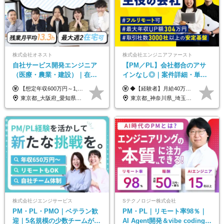
株式会社オネスト
株式会社エンジニアファースト
自社サービス開発エンジニア
【PM／PL】会社都合のアサ
（医療・農業・建設）｜在宅
インなし◎｜案件詳細・単
あり｜残業月平均13.3h｜年収
価・給与テーブル全公開！働
【想定年収600万円～1,300万円】 ★賞与年2回＋勤務地手当＋残業手当（年平均残業時間にて算出）を含む ※基本給＋勤務地手当＋役職手当 ※勤務地手当：結婚の有無に関係なく、物価などの違いを考慮して全社員に支給されます 月給40万円～89万円 ＜各種手当＞ ■勤務地手当（東京2万円／月、大阪1万円／月、名古屋5000円／月） ■通勤手当（月額5万円まで） ■扶養手当（6,000円／扶養親族一人） ■役職手当（8,000円～15万円） ※残業代は1分単位で全額支給します ※経験やスキルを考慮し、当社規定により給与を決定します ※執行役員は年俸制となる場合があります
◆【経験者】月給40万円～120万円(固定残業代含む)+各種手当 ※月30時間（76,000円～）の固定残業代を含みます。 ※上記を超える時間外労働分は追加で支給。 ※6ヶ月の試用期間あり（条件に変動なし） ・年収平均176万円アップ ・前職給与を保証 ◆単価連動性×還元率84％～100％で収入の大幅UPが可能 ・案件単価が月50万円の場合：年収417万円 ・案件単価が月70万円の場合：年収584万円 ・案件単価が月100万円の場合：年収834万円
1000万可｜賞与年2回
き方も年収も自分で選べる！
東京都_大阪府_愛知県_福岡県
東京都_神奈川県_埼玉県_千葉県_大阪府_愛知県_北海道_青森県_岩手県_宮城県_秋田県_山形県_福島県_茨城県_栃木県_群馬県_新潟県_山梨県_長野県_富山県_石川県_福井県_静岡県_岐阜県_三重県_兵庫県_京都府_滋賀県_奈良県_和歌山県_広島県_岡山県_鳥取県_島根県_山口県_徳島県_香川県_愛媛県_高知県_福岡県_熊本県_佐賀県_長崎県_大分県_宮崎県_鹿児島県_沖縄県
株式会社ジエンジサービス
Sテクノロジー株式会社
PM・PL・PMO｜ベテラン歓
PM・PL｜リモート率98％｜
迎｜5名規模の少数チームが中
AI Agent開発＆vibe coding｜