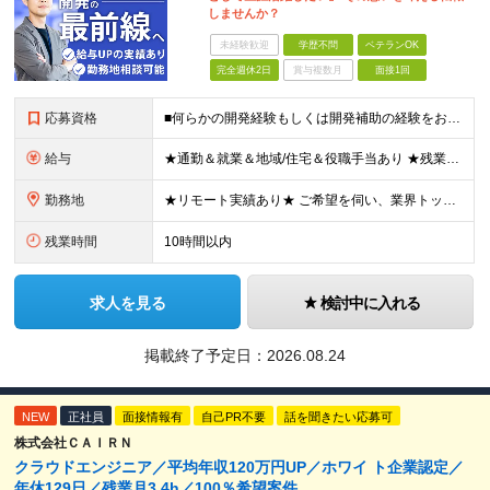
しませんか？
未経験歓迎
学歴不問
ベテランOK
完全週休2日
賞与複数月
面接1回
応募資格
■何らかの開発経験もしくは開発補助の経験をお持ちの方 ■学歴不問 ★ブランクのある方、地方在住の方も大歓迎です！
給与
★通勤＆就業＆地域/住宅＆役職手当あり ★残業代は全額支給 ★選べる給与制度あり！ ★東京・神奈川・千葉・埼玉勤務の場合 月給23.5万円～55万円＋諸手当 （残業代は全額支給） (20,000円の
勤務地
★リモート実績あり★ ご希望を伺い、業界トップクラス約7,000件の取引事業所数、90,000件以上のプロジェクトから検討をいたします。 全国の取引先での就業となります（沖縄を除く） ※勤務地
残業時間
10時間以内
求人を見る
検討中に入れる
掲載終了予定日：
2026.08.24
NEW
正社員
面接情報有
自己PR不要
話を聞きたい応募可
株式会社ＣＡＩＲＮ
クラウドエンジニア／平均年収120万円UP／ホワイ ト企業認定／
年休129日／残業月3.4h／100％希望案件