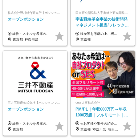
株式会社野村総合研究所【ポジションマッチ登録】
国立研究開発法人宇宙航空研究開発機構【JAXA】
オープンポジション
宇宙戦略基金事業の技術開発
マネジメント担当/フレックス
制/リモート活用/異業種出身者
経験・スキルを考慮の上、決定します。
経歴等を考慮の上、機構の規定により決定します。 ＜大学卒業後、正規社員として民間企業に3年勤務した場合＞ ・月給30万円以上 ・年収470万円以上 年収概算を試算する場合は以下をご確認ください。 https://www.jaxa.jp/about/employ/trial_j.html ■昇給年1回、賞与年2回 ■諸手当（住居手当、通勤手当他） ■退職金制度あり ※年収470万円～ ※超過勤務分は別途支給します。 ※6ヶ月の試用期間あり。その間の待遇・給与に差異はありません。
歓迎/国家プロジェクト
東京都_神奈川県
東京都
三井不動産株式会社【ポジションマッチ登録】
One人事株式会社
オープンポジション
PM/PL｜年収600万円～年収
1000万超｜フルリモート｜
SIerへの変革期をリード＆自
経験・スキルを考慮の上、決定します。 ▼参考情報 ----------------------- ＜想定年収850万円～1,500万円（基礎給与・賞与2回含む）＞ 月給42万円～ ※時間外勤務手当・諸手当等別途 ※試用期間3ヶ月 ※残業手当有り
≪お客様や案件の紹介によりインセンティブを支給！≫ 月給40万円以上＋賞与年2回＋インセンティブ ◎経験やスキルを考慮の上、優遇します ◎上記月給は固定残業代月45時間分(月額9万1040円以上)を含みます。超過した場合は全額追加支給します ◎試用期間3カ月あり(給与や福利厚生等は同じです) ＜年収例＞ 36歳／PL（元SE）／580万円 / 官公庁向けWebシステム開発 ※メンバーから2年でPLへ昇格 41歳／SL／616万円 / メーカー向けWebサイト開発 46歳／PL／742万円 / 金融情報連携システム開発 52歳 / PM / 952万円 / 信販システムの再構築 55歳 / PM / 910万円 / 製造業向け基盤構築開発
社サービス
東京都
東京都_神奈川県_埼玉県_千葉県_大阪府_愛知県_北海道_青森県_岩手県_宮城県_秋田県_山形県_福島県_茨城県_栃木県_群馬県_新潟県_山梨県_長野県_富山県_石川県_福井県_静岡県_岐阜県_三重県_兵庫県_京都府_滋賀県_奈良県_和歌山県_広島県_岡山県_鳥取県_島根県_山口県_徳島県_香川県_愛媛県_高知県_福岡県_熊本県_佐賀県_長崎県_大分県_宮崎県_鹿児島県_沖縄県