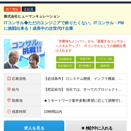
終了間近
正社員
株式会社ヒューマンキュレーション
ITコンサル◆ただのエンジニアで終りたくない。ITコンサル・PM
に挑戦出来る！成長中の次世代IT企業
「作業待ちメンバー」から「提案するコンサル」
へスキルアップ！ ITコンサルとしての挑戦を受
け入れます
未経験歓迎
学歴不問
ベテランOK
完全週休2日
賞与複数月
面接1回
応募資格
【必須条件】 ◎システム開発、インフラ構築、運用保守など、いずれかのIT実務経験（1年以上） ※言語・環境不問（Java／C#／Python／AWS／Azureなど歓迎） ◎（IT業界、プ
給与
【想定給与】 当社では、すべてのプロジェクトで受注単価を完全開示。 給与はその単価に連動し、還元率は80％以上を保証しています。 経験・スキル・貢献度に応じて報酬を正当に評価し、前職年収の
勤務地
★リモートワーク案件多数(希望に応じて調整可) ★勤務地は希望を考慮します ★転勤はありません ★U・Iターンも歓迎です！ 関西エリア(大阪・兵庫・京都・滋賀・奈良・和歌山)の取引先、または本社での
残業時間
10時間以内
求人を見る
検討中に入れる