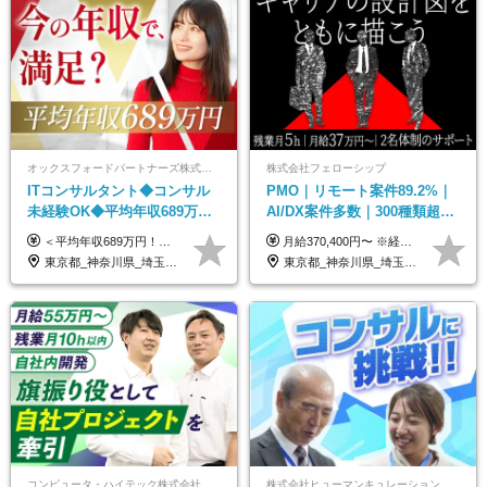
オックスフォードパートナーズ株式会社
株式会社フェローシップ
ITコンサルタント◆コンサル
PMO｜リモート案件89.2%｜
未経験OK◆平均年収689万円
AI/DX案件多数｜300種類超の
◆業界屈指の営業力でサポー
資格取得支援有｜月給37万円
＜平均年収689万円！！＞ ☆前給保証以上☆案件待機期間も給与保証あり☆ 月給40万円～150万円（固定残業代含む） ※経験や能力を考慮し決定します ※試用期間6ヶ月あり。条件や待遇に差異はありません ※上記には固定残業代（30時間分／7万6000円～）が含まれています。 ※超過分は時間外手当を別途支給。 【実際の給与例】 野原さん（35歳）※前職年収480万円 （Java／C#エンジニア ⇒ 業務系システム開発 ⇒ 要件定義・業務分析 ⇒ ITコンサル案件へ参画） ▼620万円（入社初年度） ・Web系業務システム開発（Java、C#） ・ 顧客折衝や開発チームとの調整 ・ 既存システムの改修・機能追加案件に従事 ▼780万円（入社2年目） ・ 金融機関向け業務系システムの要件定義・設計補助 ・ 開発チームと連携した業務分析・課題整理 ・小規模PMO支援案件への参画 ▼1,090万円（入社3年目） ・ 大手企業向けIT戦略・業務改革プロジェクトに参画 ・コンサルタントとして要件定義・業務改善提案・ベンダー調整を担当 ・ PMO／部分的PM業務も兼務し、上流工程での裁量を拡大
月給370,400円〜 ※経験やスキルを考慮し、決定いたします ※上記金額には固定残業代（30時間分/70,400円～）を含みます。超過分は別途全額支給いたします ※試用期間6カ月あり（期間中の給与・待遇に差異はありません） ★想定年収4,444,800円～ ★50万円～300万円の年収UP事例があります！
ト◆フルリモート可
～
東京都_神奈川県_埼玉県_千葉県_大阪府_愛知県_北海道_青森県_岩手県_宮城県_秋田県_山形県_福島県_茨城県_栃木県_群馬県_新潟県_山梨県_長野県_富山県_石川県_福井県_静岡県_岐阜県_三重県_兵庫県_京都府_滋賀県_奈良県_和歌山県_広島県_岡山県_鳥取県_島根県_山口県_徳島県_香川県_愛媛県_高知県_福岡県_熊本県_佐賀県_長崎県_大分県_宮崎県_鹿児島県_沖縄県
東京都_神奈川県_埼玉県_千葉県
コンピュータ・ハイテック株式会社
株式会社ヒューマンキュレーション