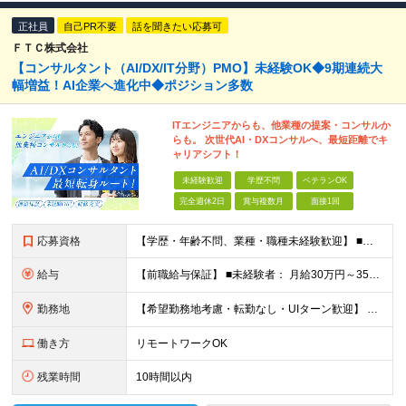
正社員
自己PR不要
話を聞きたい応募可
ＦＴＣ株式会社
【コンサルタント（AI/DX/IT分野）PMO】未経験OK◆9期連続大
幅増益！AI企業へ進化中◆ポジション多数
ITエンジニアからも、他業種の提案・コンサルか
らも。 次世代AI・DXコンサルへ、最短距離でキ
ャリアシフト！
未経験歓迎
学歴不問
ベテランOK
完全週休2日
賞与複数月
面接1回
応募資格
【学歴・年齢不問、業種・職種未経験歓迎】 ■何らかの社会人経験がある方（3年以上） ※前職のご経験やITエンジニア経験を活かして コンサルタントやPMOなどに挑戦したい方歓迎！ ★入社前面談・アンケ
給与
【前職給与保証】 ■未経験者： 月給30万円～35万円 ■ローキャリア（経験目安1年程度）： 月給35万円～40万円 ■経験者（経験目安3年以上）： 月給40万円～60万円 ■即戦力（経験目安5年以上
勤務地
【希望勤務地考慮・転勤なし・UIターン歓迎】 本社（東京都新宿区大京町）および首都圏の勤務先 ★リモートワーク応相談 ★上京を希望する地方在住者の方も大歓迎！ ★横浜に営業拠点開設 神奈川県内や神
働き方
リモートワークOK
残業時間
10時間以内