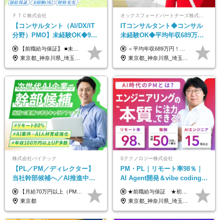
ＦＴＣ株式会社
オックスフォードパートナーズ株式会社
【コンサルタント（AI/DX/IT
ITコンサルタント◆コンサル
分野）PMO】未経験OK◆9期
未経験OK◆平均年収689万円
連続大幅増益！AI企業へ進化
◆業界屈指の営業力でサポー
【前職給与保証】 ■未経験者： 月給30万円～35万円 ■ローキャリア（経験目安1年程度）： 月給35万円～40万円 ■経験者（経験目安3年以上）： 月給40万円～60万円 ■即戦力（経験目安5年以上）： 月給45万円～80万円 ※上記金額には固定残業代30時間分 【未経験者5万5000円～7万3000円、 ローキャリア6万4000円～7万3000円、 経験者5万8000円～10万9000円、 即戦力8万2000円～14万5000円】を含みます。 ※30時間を超える場合は追加で全額支給します。 ※経験・能力・前職給与などを総合的に評価したうえでご納得いただけるよう個別決定。 未経験者の場合、前職給与とポテンシャルを査定のうえ決定いたします。 ※日本国内でのIT業界経験、または同等の実務経験と能力に応じて決定します。 ※前職給与は日本円かつ、日本国内での実績に基づき評価します。 【納得の評価システム】 ★クォーター毎に査定する評価制度導入！ 明確な評価基準で翌年度年収を上げましょう！ ★評価対象期間に在籍中のほとんどの社員が昇給し 年収アップを実現しています！ ★様々なインセンティブ制度を用意し多角的に正当評価しています！ ※試用期間6カ月（期間中の待遇等に差異なし）
＜平均年収689万円！！＞ ☆前給保証以上☆案件待機期間も給与保証あり☆ 月給40万円～150万円（固定残業代含む） ※経験や能力を考慮し決定します ※試用期間6ヶ月あり。条件や待遇に差異はありません ※上記には固定残業代（30時間分／7万6000円～）が含まれています。 ※超過分は時間外手当を別途支給。 【実際の給与例】 野原さん（35歳）※前職年収480万円 （Java／C#エンジニア ⇒ 業務系システム開発 ⇒ 要件定義・業務分析 ⇒ ITコンサル案件へ参画） ▼620万円（入社初年度） ・Web系業務システム開発（Java、C#） ・ 顧客折衝や開発チームとの調整 ・ 既存システムの改修・機能追加案件に従事 ▼780万円（入社2年目） ・ 金融機関向け業務系システムの要件定義・設計補助 ・ 開発チームと連携した業務分析・課題整理 ・小規模PMO支援案件への参画 ▼1,090万円（入社3年目） ・ 大手企業向けIT戦略・業務改革プロジェクトに参画 ・コンサルタントとして要件定義・業務改善提案・ベンダー調整を担当 ・ PMO／部分的PM業務も兼務し、上流工程での裁量を拡大
中◆ポジション多数
ト◆フルリモート可
東京都_神奈川県_埼玉県_千葉県
東京都_神奈川県_埼玉県_千葉県_大阪府_愛知県_北海道_青森県_岩手県_宮城県_秋田県_山形県_福島県_茨城県_栃木県_群馬県_新潟県_山梨県_長野県_富山県_石川県_福井県_静岡県_岐阜県_三重県_兵庫県_京都府_滋賀県_奈良県_和歌山県_広島県_岡山県_鳥取県_島根県_山口県_徳島県_香川県_愛媛県_高知県_福岡県_熊本県_佐賀県_長崎県_大分県_宮崎県_鹿児島県_沖縄県
株式会社バイテック
Sテクノロジー株式会社
【PL／PM／ディレクター】
PM・PL｜リモート率98％｜
当社幹部候補へ／AI推進中！
AI Agent開発＆vibe coding｜
目指せるAI人材／年収800万円
AIエンジニアチームをリード
【月給70万円以上（PM）／想定年収840万円以上】 ★詳しくは下記をご参照ください！ ■SE/PL/テスト計画以降などの上流フェーズ 月給53万円以上 ※想定年収636万円以上 ■PM/ディレクター（管理職・幹部候補） 月給70万円以上 ※想定年収840万円以上 ※単価の変動により給与も随時更新（完全単価連動型） ※育成枠については個人の経験・能力を考慮し決定 ※超過勤務については別途残業手当を支給 【固定残業代について】 なし（残業代は、実際の労働時間に応じて別途全額支給）
★前職給与保証 ★初年度年収700～800万円も可能 月給50万円～90万円＋賞与年2回＋各種手当 ◎スキルや経験などを考慮。前職から給与アップをお約束します！ ◎上記月給には固定残業代30時間分(95000円～)を含みます。超過した場合は追加支給します ◎試用期間は6ヵ月あり。その間の給与・待遇に差異はありません
以上可／リモート80％
東京都
東京都_神奈川県_埼玉県_千葉県_大阪府_愛知県_北海道_青森県_岩手県_宮城県_秋田県_山形県_福島県_茨城県_栃木県_群馬県_新潟県_山梨県_長野県_富山県_石川県_福井県_静岡県_岐阜県_三重県_兵庫県_京都府_滋賀県_奈良県_和歌山県_広島県_岡山県_鳥取県_島根県_山口県_徳島県_香川県_愛媛県_高知県_福岡県_熊本県_佐賀県_長崎県_大分県_宮崎県_鹿児島県_沖縄県