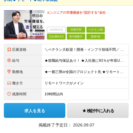
エンジニアの市場価値を“設計する”会社
未経験歓迎
学歴不問
ベテランOK
完全週休2日
賞与複数月
面接1回
応募資格
＼ベテラン大歓迎！開発・インフラ領域不問／ ■ITプロジェクトにおけるマネジメント経験、もしくはPM、PMOのご経験をお持ちの方 ■学歴不問 ～このような方にオススメです～ ・「人材育成・マネジメン
給与
★前職給与保証あり！ ★入社後に93％が年収UPを実現 ★平均年収は【103万円UP】を実現 ★入社後年収最大【156万円UP】 ■月給40万円～90万円+昇給2回+賞与2回+各種手当 ＜スキル/
勤務地
★一都三県or全国のプロジェクト先 ★リモート率85%＆フルリモート案件多数 ★転居を伴う転勤なし ★U・Iターンも歓迎！地方在住者の採用実績も多数あり ■本社 東京都渋谷区恵比寿西1-32-16
働き方
リモートワークがメイン
残業時間
10時間以内
求人を見る
検討中に入れる
掲載終了予定日：
2026.09.07