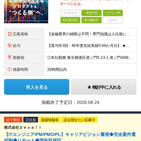
ダードになる。
未経験歓迎
学歴不問
ベテランOK
完全週休2日
賞与複数月
面接1回
応募資格
【金融業界の経験は不問！専門知識は入社後に学べます】 ◎学歴不問 ◎システム開発の実務経験をお持ちの方 └3年以上・Java、C#いずれかの使用経験をお持ちの方を想定しております 【以下のような方は
給与
【賞与年3回・昨年度支給実績5.69か月分】 ★想定年収500万円～ ★前職給与考慮あり 月給27万円～59万円 +残業代全額支給(1分単位、監督職以下) +人事評価による賞与年2回（4月/10月）
勤務地
◎本社勤務 東京都港区虎ノ門5-13-1 虎ノ門40MTビル 8F ※原則として、転居を伴う転勤はありません ※(変更の範囲)上記を除く当社関連勤務地
残業時間
20時間以内
求人を見る
検討中に入れる
掲載終了予定日：
2026.08.24
終了間近
正社員
面接情報有
話を聞きたい応募可
株式会社Ｄｅｘａｌｌ
【ITエンジニア/PM/PMO/PL】キャリアビジョン重視◆完全案件選
択制◆リモート◆現年収保証