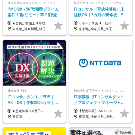
株式会社Ｃｏｎｃｅｐｔ Ｐｒｅｓｅｎｔｓ
株式会社インキュライズ・コンサルティング
PMO/20～50代活躍/プライム
ITコンサル（育成枠募集）未
案件７割/リモート率７割/全員
経験OK｜3カ月の研修後、SE
前職より年収UP/有給取得率
からコンサルへステップアッ
★全員が前職より年収UPを実現！ ★前職給与より120％アップ実績あり ★前職給与を最大限に考慮 ★入社4年目で年収800万円の社員も在籍！ 年俸420万円～960万円（1/12を毎月支給）＋インセンティブ＋各種手当 ※経験・スキルを考慮の上、決定します ※試用期間6ヶ月あり（期間中の給与、待遇に差異はありません） ※上記金額には固定残業代(月20時間／月5.6万円)を含みます ※超過分は別途全額支給します
＼ボーナスあり！初年度から年収300万円以上／ ■月給24万2,200円～35万円＋賞与＋各種手当 ※経験・年齢・能力等を考慮し決定いたします。 ※試用期間中（3カ月）は契約社員で、月給21万円＋諸手当になります。 （試用期間中は残業が発生しません。その他の待遇に変更はありません。） ＼自分の市場価値が上がる／ 定量評価×定性評価の明確な基準での評価制度を設けており、自分の目標達成度合いや仕事に対しての姿勢が給与にも反映されるようになっています。そのため、平均昇給額は40万円以上！100万円以上昇給する人もいます！ 【固定残業代について】 固定残業30時間分（46,000円～69,375円）を含む ※超過分は別途全額支給
100%
プ｜リモート8割以上
東京都_神奈川県_埼玉県_千葉県
東京都_神奈川県_埼玉県_千葉県_大阪府_愛知県_北海道_青森県_岩手県_宮城県_秋田県_山形県_福島県_茨城県_栃木県_群馬県_新潟県_山梨県_長野県_富山県_石川県_福井県_静岡県_岐阜県_三重県_兵庫県_京都府_滋賀県_奈良県_和歌山県_広島県_岡山県_鳥取県_島根県_山口県_徳島県_香川県_愛媛県_高知県_福岡県_熊本県_佐賀県_長崎県_大分県_宮崎県_鹿児島県_沖縄県
株式会社ITSO
株式会社NTTデータ【ポジションマッチ登録】
ITコンサルタント／FDE｜
IT系職種（ITコンサルタント
AX・DX｜年収2000万可｜取
／プロジェクトマネージャー
引先の9割が大手企業｜残業月
／ITアーキテクト）
★想定年収800万円～最大2000万円可 ★前職給与を考慮 ★ストックオプション付与あり（IPO間近） ★昇給制度あり ┗入社6カ月後に3％以上の昇給があります。その後、業績に合わせて適宜、昇給します。 月給66万円～166.6万円 ※経験、スキルにあわせて相談のうえ決定します。 ※残業手当は残業時間に応じて別途全額支給 ※試用期間6ヶ月（期間中、給与・待遇に差異はありません）
【想定年収】 550～1100万 【想定役職】 課長代理 主任 一般 ※これまでの経験・年齢などを考慮し、当社給与規則に基づき決定します。 ※残業手当 一般社員（定型勤務・フレックスタイム制）の場合：時間外労働連動支給 一般社員（専門業務型裁量労働制）・管理職の場合：なし 裁量労働の場合について裁量労働手当がございますが、超過分の時間外手当の支給はありません。 （固定残業手当ではないため） ※裁量労働手当 一般社員（専門業務型裁量労働制）の場合：別途、裁量労働手当の支給がございます。
10h｜リモート案件有
東京都
東京都_神奈川県_埼玉県_千葉県_大阪府_愛知県_北海道_青森県_岩手県_宮城県_秋田県_山形県_福島県_茨城県_栃木県_群馬県_新潟県_山梨県_長野県_富山県_石川県_福井県_静岡県_岐阜県_三重県_兵庫県_京都府_滋賀県_奈良県_和歌山県_広島県_岡山県_鳥取県_島根県_山口県_徳島県_香川県_愛媛県_高知県_福岡県_熊本県_佐賀県_長崎県_大分県_宮崎県_鹿児島県_沖縄県