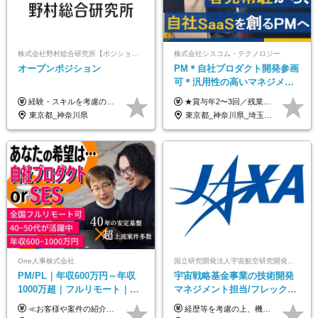
株式会社野村総合研究所【ポジションマッチ登録】
株式会社シスコム・テクノロジー
オープンポジション
PM＊自社プロダクト開発参画
可＊汎用性の高いマネジメン
トスキル＊年収1000万以上可
経験・スキルを考慮の上、決定します。
★賞与年2〜3回／残業代全額支給／子ども手当（月1万円）／誕生日手当（年1回1万円）★ ＜初年度の想定年収:600万円～800万円＞ 月給50万7000円～70万4000円＋賞与年2回＋決算賞与 ※経験・能力を考慮のうえ決定します。 ※専門性を高めながらチームを牽引する「プロジェクト推進力」を高く評価し、給与へダイレクトに反映します。 ※試用期間6ヶ月（待遇変動なし） 年収800万円以上も⽬指せます。 経験・スキル・前職給与を最大限に考慮し、 ご納得いただける条件を提示します。 【賞与】 年2〜3回支給（7月・12月＋業績により決算賞与） 当社では、目の前の案件による固定報酬だけが評価の全てではありません。 メンバー育成、現場でのポジション拡大、 ナレッジの共有、そして組織づくりへの参画など、 「会社への貢献度（ビジネスプロセス）」 を昇給・賞与へダイレクトに反映しています。 専門性を高める「技術」と、チームを前進させる「プロジェクト推進」。 この両輪を回すことで、確かなスキル成長と年収アップを同時に実現できる環境です。
東京都_神奈川県
東京都_神奈川県_埼玉県_千葉県
One人事株式会社
国立研究開発法人宇宙航空研究開発機構【JAXA】
PM/PL｜年収600万円～年収
宇宙戦略基金事業の技術開発
1000万超｜フルリモート｜
マネジメント担当/フレックス
SIerへの変革期をリード＆自
制/リモート活用/異業種出身者
≪お客様や案件の紹介によりインセンティブを支給！≫ 月給40万円以上＋賞与年2回＋インセンティブ ◎経験やスキルを考慮の上、優遇します ◎上記月給は固定残業代月45時間分(月額9万1040円以上)を含みます。超過した場合は全額追加支給します ◎試用期間3カ月あり(給与や福利厚生等は同じです) ＜年収例＞ 36歳／PL（元SE）／580万円 / 官公庁向けWebシステム開発 ※メンバーから2年でPLへ昇格 41歳／SL／616万円 / メーカー向けWebサイト開発 46歳／PL／742万円 / 金融情報連携システム開発 52歳 / PM / 952万円 / 信販システムの再構築 55歳 / PM / 910万円 / 製造業向け基盤構築開発
経歴等を考慮の上、機構の規定により決定します。 ＜大学卒業後、正規社員として民間企業に3年勤務した場合＞ ・月給30万円以上 ・年収470万円以上 年収概算を試算する場合は以下をご確認ください。 https://www.jaxa.jp/about/employ/trial_j.html ■昇給年1回、賞与年2回 ■諸手当（住居手当、通勤手当他） ■退職金制度あり ※年収470万円～ ※超過勤務分は別途支給します。 ※6ヶ月の試用期間あり。その間の待遇・給与に差異はありません。
社サービス
歓迎/国家プロジェクト