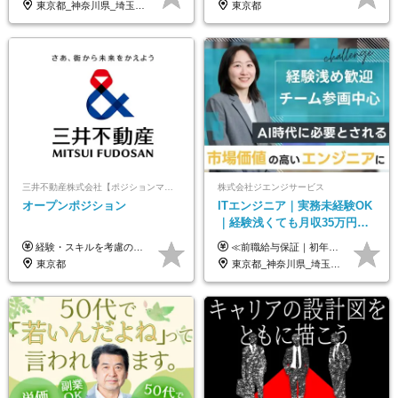
東京都_神奈川県_埼玉県_千葉県_大阪府_愛知県_北海道_青森県_岩手県_宮城県_秋田県_山形県_福島県_茨城県_栃木県_群馬県_新潟県_山梨県_長野県_富山県_石川県_福井県_静岡県_岐阜県_三重県_兵庫県_京都府_滋賀県_奈良県_和歌山県_広島県_岡山県_鳥取県_島根県_山口県_徳島県_香川県_愛媛県_高知県_福岡県_熊本県_佐賀県_長崎県_大分県_宮崎県_鹿児島県_沖縄県
東京都
三井不動産株式会社【ポジションマッチ登録】
株式会社ジエンジサービス
オープンポジション
ITエンジニア｜実務未経験OK
｜経験浅くても月収35万円～
｜チーム参画中心｜フルリモ
経験・スキルを考慮の上、決定します。 ▼参考情報 ----------------------- ＜想定年収850万円～1,500万円（基礎給与・賞与2回含む）＞ 月給42万円～ ※時間外勤務手当・諸手当等別途 ※試用期間3ヶ月 ※残業手当有り
≪前職給与保証｜初年度想定年収420万円～≫ 月給35万円以上＋決算賞与＋交通費 ※スキル・経験を考慮の上、優遇します ※上記月給には固定残業代月20時間分(4万5000円以上)を含みます。超過した場合は、その分追加支給します ※試用期間3～6ヵ月は固定残業代なし(雇用形態やその他待遇・福利厚生は同じです) ＝＝＝＝＝＝＝＝＝＝＝ ▼実力と成長にこだわった評価制度▼ 年2回の評価で昇給・昇格が決まります。 評価は、就業先のお客様からの評価をベースに、目標達成状況やプロジェクトでの役割・貢献度などを総合的に判断して決定します。 日々の働きぶりを実際に見ているお客様の声を反映することで、より公平で納得感のある評価を実現しています。 また、評価後は面談を通じてフィードバックを行い、今後の成長やキャリアについて一緒に考えていきます。 ▼成長につながる目標設定▼ 半期ごとに、具体的な行動ベースの目標を設定し、その達成度や取り組みのプロセスを評価に反映します。 目標は、お客様からのフィードバックや現場での課題をもとに設定するため、「今何を伸ばすべきか」が明確になります。 また、上司との面談を通じて振り返りと次の目標設定を行い、継続的なスキルアップと市場価値の向上を支援しています。
ート可｜自社サービスあり
東京都
東京都_神奈川県_埼玉県_千葉県_大阪府_愛知県_北海道_青森県_岩手県_宮城県_秋田県_山形県_福島県_茨城県_栃木県_群馬県_新潟県_山梨県_長野県_富山県_石川県_福井県_静岡県_岐阜県_三重県_兵庫県_京都府_滋賀県_奈良県_和歌山県_広島県_岡山県_鳥取県_島根県_山口県_徳島県_香川県_愛媛県_高知県_福岡県_熊本県_佐賀県_長崎県_大分県_宮崎県_鹿児島県_沖縄県