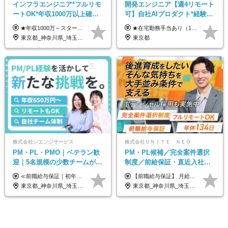
インフラエンジニア*フルリモ
開発エンジニア【週4リモート
ートOK*年収1000万以上確約*
可】自社AIプロダクト*経験浅
前職給与保障*残業月9.8h*40
めOK*実働7.15h*業界シェア
★年収1000万～スタート！ 年俸1,000万円～1,162万8,000円（12分割） ※経験・スキルを考慮の上決定します ※上記金額には固定残業代（月30h分・158,400円～184,000円）を含みます ※超過分は別途全額支給します ※試用期間2ヶ月間あり（その他待遇に差異はありません）
★在宅勤務手当あり（1日あたり500円） ★交通費は一律で支給します 年俸制：360万円〜800万円（12分割し、月々30万円～66.6万円を支給） ※経験・スキルを考慮して決定いたします。 ※上記金額には固定残業代（40時間分/7.5万円～16.6万円）を含みます。超過分は全額支給します。
代50代活躍
TOPクラス
東京都_神奈川県_埼玉県_千葉県_大阪府_愛知県_北海道_青森県_岩手県_宮城県_秋田県_山形県_福島県_茨城県_栃木県_群馬県_新潟県_山梨県_長野県_富山県_石川県_福井県_静岡県_岐阜県_三重県_兵庫県_京都府_滋賀県_奈良県_和歌山県_広島県_岡山県_鳥取県_島根県_山口県_徳島県_香川県_愛媛県_高知県_福岡県_熊本県_佐賀県_長崎県_大分県_宮崎県_鹿児島県_沖縄県
東京都
株式会社ジエンジサービス
株式会社ＵＮＩＴＥ ＮＥＯ
PM・PL・PMO｜ベテラン歓
PM・PL候補／完全案件選択
迎｜5名規模の少数チームが中
制度／前給保証・直近入社メ
心｜フルリモートOK｜直請け
ンバー平均108万円年収UP／
≪前職給与保証｜初年度想定年収600万円～≫ 月給45万円以上＋決算賞与＋交通費 ※スキル・経験を考慮の上、優遇します ※上記月給には固定残業代月20時間分(5万1000円以上)を含みます。超過した場合は、その分追加支給します ※試用期間3～6ヵ月は固定残業代なし(雇用形態やその他待遇・福利厚生は同じです) =========== ▼実力と成長にこだわった評価制度▼ 年2回の評価で昇給・昇格が決まります。 評価は、就業先のお客様からの評価をベースに、目標達成状況やプロジェクトでの役割・貢献度などを総合的に判断して決定します。 日々の働きぶりを実際に見ているお客様の声を反映することで、より公平で納得感のある評価を実現しています。 また、評価後は面談を通じてフィードバックを行い、今後の成長やキャリアについて一緒に考えていきます。 ▼成長につながる目標設定▼ 半期ごとに、具体的な行動ベースの目標を設定し、その達成度や取り組みのプロセスを評価に反映します。 目標は、お客様からのフィードバックや現場での課題をもとに設定するため、「今何を伸ばすべきか」が明確になります。 また、上司との面談を通じて振り返りと次の目標設定を行い、継続的なスキルアップと市場価値の向上を支援しています。
【前職給与保証】 月給35万円～70万円＋賞与年2回＋各種手当 ※前職の給与・スキル・経験を考慮の上、決定いたします。 ※月給には固定残業代（月30時間分／5万円～10万円）を含みます。超過分は別途全額支給いたします。 ＜月収例＞ ◇月収35万円＋決算賞与（最大2回）／経験2年 ◇月収39万円＋決算賞与（最大2回）／経験3年 ◇月収50万円＋決算賞与（最大2回）／経験5年 ＜経験別年収イメージ＞ ①想定年収550~650万円 ・PLまたはPM経験あり ・エンジニア経験3年以上 ②想定年収650~800万円 ・PL経験3年以上 ・PM経験あり ・エンジニア経験5年以上 ③想定年収800~900万円 ・PM経験3年以上 ・エンジニア経験5年以上 ④想定年収900万円以上 ・PL/PM経験 5年以上 ・要件定義からの上流工程経験 5年以上 ・開発経験10年以上で、プロジェクトの全工程を一人称で作業可能
7割｜年収600万円〜
プライム上場企業案件多数
東京都_神奈川県_埼玉県_千葉県_大阪府_愛知県_北海道_青森県_岩手県_宮城県_秋田県_山形県_福島県_茨城県_栃木県_群馬県_新潟県_山梨県_長野県_富山県_石川県_福井県_静岡県_岐阜県_三重県_兵庫県_京都府_滋賀県_奈良県_和歌山県_広島県_岡山県_鳥取県_島根県_山口県_徳島県_香川県_愛媛県_高知県_福岡県_熊本県_佐賀県_長崎県_大分県_宮崎県_鹿児島県_沖縄県
東京都_神奈川県_埼玉県_千葉県_大阪府_愛知県_北海道_青森県_岩手県_宮城県_秋田県_山形県_福島県_茨城県_栃木県_群馬県_新潟県_山梨県_長野県_富山県_石川県_福井県_静岡県_岐阜県_三重県_兵庫県_京都府_滋賀県_奈良県_和歌山県_広島県_岡山県_鳥取県_島根県_山口県_徳島県_香川県_愛媛県_高知県_福岡県_熊本県_佐賀県_長崎県_大分県_宮崎県_鹿児島県_沖縄県