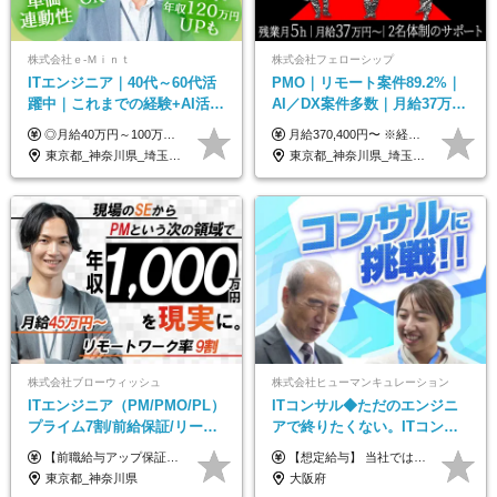
株式会社ｅ‐Ｍｉｎｔ
株式会社フェローシップ
ITエンジニア｜40代～60代活
PMO｜リモート案件89.2%｜
躍中｜これまでの経験+AI活用
AI／DX案件多数｜月給37万円
でスキルアップを支援｜残業
～｜300万円の年収UP事例有
◎月給40万円～100万円＋インセンティブ＋各種手当 ・年収120万〜300万円UPの実績も！ ・平均年収UP率は1.1～1.3倍 ・案件単価100%公開 × 単価連動の給与制度 ・能力等を考慮の上、決定いたします ※試用期間6ヵ月あり（待遇の変更はありません） ※固定残業代（月20～30時間・3万円～8万円）を含みます 《具体的には...》 ・案件単価65万円⇒年収約500万円 ・案件単価80万円⇒年収約600万円 ・案件単価120万円⇒年収約900万円 ＼ AIで生産性5倍になり給与UP ／ ◇案件単価100%公開 × 単価連動の給与制度 ◇年収120万〜300万UPの実績あり 「単価が上がれば、その分しっかり報われる」 そんなシンプルで納得できる評価制度です。 ⚫️年収300万円アップの実績も 参画する案件の単価を全て公開。 給与は単価に連動しているため納得感持って働くことが可能です。 過去には転職しただけで300万円以上アップした方もいます。 現場でAIを活用して成果を出して単価アップにつながったケースが多数！ ・AIツール利用料金全額負担 ・資格取得補助 ・月給保証制度 ・各種手当
月給370,400円〜 ※経験やスキルを考慮し、決定いたします ※上記金額には固定残業代（30時間分/70,400円～）を含みます。超過分は別途全額支給いたします ※試用期間6カ月あり（期間中の給与・待遇に差異はありません） ★想定年収4,444,800円～ ★50万円～300万円の年収UP事例があります！
月10h｜副業OK
｜PMO経験不問
東京都_神奈川県_埼玉県_千葉県_大阪府_愛知県_北海道_青森県_岩手県_宮城県_秋田県_山形県_福島県_茨城県_栃木県_群馬県_新潟県_山梨県_長野県_富山県_石川県_福井県_静岡県_岐阜県_三重県_兵庫県_京都府_滋賀県_奈良県_和歌山県_広島県_岡山県_鳥取県_島根県_山口県_徳島県_香川県_愛媛県_高知県_福岡県_熊本県_佐賀県_長崎県_大分県_宮崎県_鹿児島県_沖縄県
東京都_神奈川県_埼玉県_千葉県
株式会社ブローウィッシュ
株式会社ヒューマンキュレーション
ITエンジニア（PM/PMO/PL）
ITコンサル◆ただのエンジニ
プライム7割/前給保証/リーダ
アで終りたくない。ITコンサ
ー経験不問/30、40代活躍中/
ル・PMに挑戦出来る！成長中
【前職給与アップ保証あり！ゆくゆくは年収800万以上も可能】 月給45万円～＋インセンティブ ※経験や適性を考慮の上、相談し決定します ※上記には固定残業代（20時間分/4万円～）が含まれます ※20時間を超過した場合は別途全額支給します ※試用期間（3ヶ月間）あり。給与・待遇に差異はございません それはより高度な案件にアサイン＆ 還元率が平均より高めのため、 これまでの給与から大幅にアップする人もいます。
【想定給与】 当社では、すべてのプロジェクトで受注単価を完全開示。 給与はその単価に連動し、還元率は80％以上を保証しています。 経験・スキル・貢献度に応じて報酬を正当に評価し、前職年収の保証も行っています。 ■正社員 月給35万円以上＋賞与年2回（みなし残業20h分含む） ◇試用期間は3ヶ月（期間中の待遇に変更なし） ◇みなし残業は案件先によって異なります。詳細は面談にてご説明致します。 ※経験・スキルを考慮し優遇 年収例： ・29歳女性／年収700万円（開発→上流転向） ・38歳男性／年収1,100万円（PMO・マネジメント） ・47歳男性／年収1,300万円（ITコンサル・高裁量案件）
リモート9割
の次世代IT企業
東京都_神奈川県
大阪府