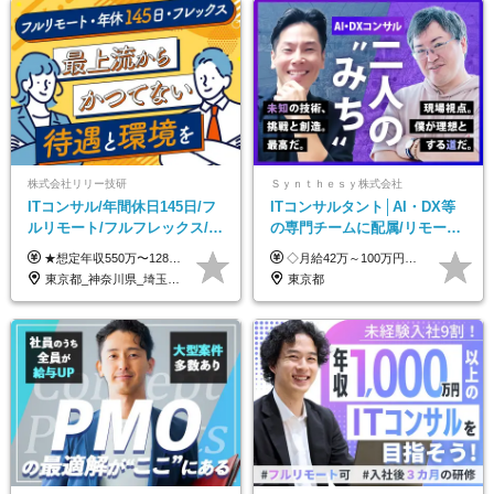
株式会社リリー技研
Ｓｙｎｔｈｅｓｙ株式会社
ITコンサル/年間休日145日/フ
ITコンサルタント│AI・DX等
ルリモート/フルフレックス/残
の専門チームに配属/リモート
業基本なし/全国からの応募
×フレックス/Big4と同水準の
★想定年収550万〜1289万円 ■契約社員 月給45.8万〜71.6万円 ★想定年収688万〜1611万円 ■正社員 月給57.3万〜89.5万円 ※給与は経験・スキルを考慮の上、決定します。 ※試用期間3ヶ月（その間の給与・待遇に差異はありません）期間は短縮の可能性あり ※残業代は別途全額支給します 【★評価について★】 弊社では、1〜7の7段階からなる等級制を導入しています。 【★昇給の仕組み★】 等級が1段階上がるごとに、基本給の25％に相当する額が昇給されます。 評価は年2回実施されるため、年に2回の昇給チャンスがあります。 頑張りが正当に評価される、透明性の高い制度です。
◇月給42万～100万円＋賞与年2回 └年収900～1600万円可能 ★☆年収例☆★ ◎37歳・元開発エンジニア └年収900万（2年後に年収150万UP実績） ◎40歳・元SierのPM └年収1400万（2年後に年収300万UP実績） ◎43歳・元コンサルタント └年収1600万（2年後に年収200万UP実績） ※経験・スキルを考慮し決定します ※試用期間3～6カ月あり（その間の待遇に差異はありません） 【固定残業代について】 なし（残業代は、実際の労働時間に応じて別途全額支給）
OK/特別休暇あり
給与・待遇
東京都_神奈川県_埼玉県_千葉県_大阪府_愛知県_北海道_青森県_岩手県_宮城県_秋田県_山形県_福島県_茨城県_栃木県_群馬県_新潟県_山梨県_長野県_富山県_石川県_福井県_静岡県_岐阜県_三重県_兵庫県_京都府_滋賀県_奈良県_和歌山県_広島県_岡山県_鳥取県_島根県_山口県_徳島県_香川県_愛媛県_高知県_福岡県_熊本県_佐賀県_長崎県_大分県_宮崎県_鹿児島県_沖縄県
東京都