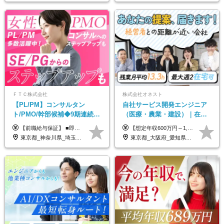
ＦＴＣ株式会社
株式会社オネスト
【PL/PM】コンサルタン
自社サービス開発エンジニア
ト/PMO/幹部候補◆9期連続大
（医療・農業・建設）｜在宅
幅増益！10期目の成長＋安定
あり｜残業月平均13.3h｜年収
【前職給与保証】 ■即戦力（経験目安5年以上）： 月給45万円～80万円 ■経験者（経験目安3年以上）： 月給40万円～60万円 ■ローキャリア（経験目安1年程度）： 月給35万円～40万円 ■未経験者： 月給30万円～35万円 ※上記金額には固定残業代30時間分 【未経験者5万5000円～7万3000円、 ローキャリア6万4000円～7万3000円、 経験者5万8000円～10万9000円、 即戦力8万2000円～14万5000円】を含みます。 ※30時間を超える場合は追加で全額支給します。 ※経験・能力・前職給与などを総合的に評価したうえでご納得いただけるよう個別決定。 未経験者の場合、前職給与とポテンシャルを査定のうえ決定いたします。 ※日本国内でのIT業界経験、または同等の実務経験と能力に応じて決定します。 ※前職給与は日本円かつ、日本国内での実績に基づき評価します。 【納得の評価システム】 ★クォーター毎に査定する評価制度導入！ 明確な評価基準で翌年度年収を上げましょう！ ★評価対象期間に在籍中のほとんどの社員が昇給し 年収アップを実現しています！ ★様々なインセンティブ制度を用意し多角的に正当評価しています！ ※試用期間6カ月（期間中の待遇等に差異なし）
【想定年収600万円～1,300万円】 ★賞与年2回＋勤務地手当＋残業手当（年平均残業時間にて算出）を含む ※基本給＋勤務地手当＋役職手当 ※勤務地手当：結婚の有無に関係なく、物価などの違いを考慮して全社員に支給されます 月給40万円～89万円 ＜各種手当＞ ■勤務地手当（東京2万円／月、大阪1万円／月、名古屋5000円／月） ■通勤手当（月額5万円まで） ■扶養手当（6,000円／扶養親族一人） ■役職手当（8,000円～15万円） ※残業代は1分単位で全額支給します ※経験やスキルを考慮し、当社規定により給与を決定します ※執行役員は年俸制となる場合があります
性【前給保証】
1000万可｜賞与年2回
東京都_神奈川県_埼玉県_千葉県
東京都_大阪府_愛知県_福岡県