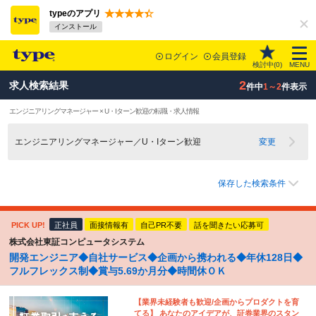
typeのアプリ
インストール
ログイン
会員登録
検討中(
0
)
MENU
2
求人検索結果
件中
1～2
件表示
エンジニアリングマネージャー × U・Iターン歓迎の転職・求人情報
エンジニアリングマネージャー／U・Iターン歓迎
変更
保存した検索条件
PICK UP!
正社員
面接情報有
自己PR不要
話を聞きたい応募可
株式会社東証コンピュータシステム
開発エンジニア◆自社サービス◆企画から携われる◆年休128日◆
フルフレックス制◆賞与5.69か月分◆時間休ＯＫ
【業界未経験者も歓迎/企画からプロダクトを育
てる】 あなたのアイデアが、証券業界のスタン