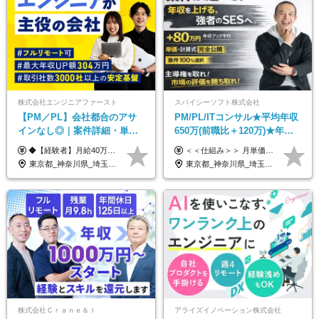
株式会社エンジニアファースト
スパイシーソフト株式会社
【PM／PL】会社都合のアサ
PM/PL/ITコンサル★平均年収
インなし◎｜案件詳細・単
650万(前職比＋120万)★年間
価・給与テーブル全公開！働
休日132日★残業月平均7.4h★
◆【経験者】月給40万円～120万円(固定残業代含む)+各種手当 ※月30時間（76,000円～）の固定残業代を含みます。 ※上記を超える時間外労働分は追加で支給。 ※6ヶ月の試用期間あり（条件に変動なし） ・年収平均176万円アップ ・前職給与を保証 ◆単価連動性×還元率84％～100％で収入の大幅UPが可能 ・案件単価が月50万円の場合：年収417万円 ・案件単価が月70万円の場合：年収584万円 ・案件単価が月100万円の場合：年収834万円
＜＜仕組み＞＞ 月単価に応じて会社HPで公開しているテーブルにもとづき毎月決定されます！ https://www.tech4u.dev/payroll ＜＜実績＞＞ PM/PL・ITコンサル職の平均年収実績：650万円 前職比平均：＋120万円 ＜＜PM/PL・ITコンサル案件＞＞ ・PMO／進捗・課題管理：600〜800万円 ・要件定義／業務改善支援：650〜850万円 ・開発PM／PL：750〜1000万円 ・インフラPM／PL：750〜1000万円 ・ITコンサル／導入支援：800〜1000万円 ＜＜リーダークラス＞＞ 還元率：85〜90％ ・月単価100万円 → 年収約960万円 ・月単価120万円 → 年収約1150万円 ・月単価140万円 → 年収約1300万円 ※単価・還元率はすべて公開 ※待機時も給与保証 ※還元率は他社にあわせ社保の会社負担分も含めています 月給25万円～67万円＋賞与年2回 ※上記には、30時間分（4万5千円～12万1千円）の固定残業代が含まれています。超過分は別途支給します。 ※試用期間中も給与、福利厚生に差異なし 【固定残業代について】 固定残業30時間分（45,000円～121,000円）を含む ※超過分は別途全額支給
き方も年収も自分で選べる！
リモあり
東京都_神奈川県_埼玉県_千葉県_大阪府_愛知県_北海道_青森県_岩手県_宮城県_秋田県_山形県_福島県_茨城県_栃木県_群馬県_新潟県_山梨県_長野県_富山県_石川県_福井県_静岡県_岐阜県_三重県_兵庫県_京都府_滋賀県_奈良県_和歌山県_広島県_岡山県_鳥取県_島根県_山口県_徳島県_香川県_愛媛県_高知県_福岡県_熊本県_佐賀県_長崎県_大分県_宮崎県_鹿児島県_沖縄県
東京都_神奈川県_埼玉県_千葉県_大阪府_愛知県_兵庫県_京都府_福岡県
株式会社Ｃｒａｎｅ＆Ｉ
アライズイノベーション株式会社