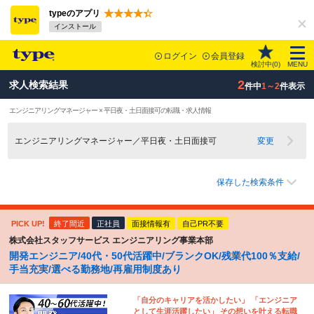
typeのアプリ
インストール
ログイン
会員登録
検討中(
0
)
MENU
2
求人検索結果
件中
1～2
件表示
エンジニアリングマネージャー × 平日夜・土日面接可の転職・求人情報
エンジニアリングマネージャー／平日夜・土日面接可
変更
保存した検索条件
PICK UP!
終了間近
正社員
面接情報有
自己PR不要
株式会社スタッフサービス エンジニアリング事業本部
開発エンジニア/40代・50代活躍中/ブランクOK/残業代100％支給/
手当充実/選べる勤務地/再雇用制度あり
「自分のキャリアを活かしたい」 「エンジニア
として生涯活躍したい」 その想いを叶える転職