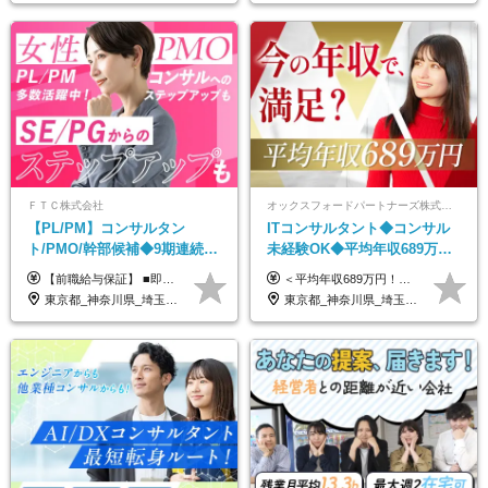
ＦＴＣ株式会社
オックスフォードパートナーズ株式会社
【PL/PM】コンサルタン
ITコンサルタント◆コンサル
ト/PMO/幹部候補◆9期連続大
未経験OK◆平均年収689万円
幅増益！10期目の成長＋安定
◆業界屈指の営業力でサポー
【前職給与保証】 ■即戦力（経験目安5年以上）： 月給45万円～80万円 ■経験者（経験目安3年以上）： 月給40万円～60万円 ■ローキャリア（経験目安1年程度）： 月給35万円～40万円 ■未経験者： 月給30万円～35万円 ※上記金額には固定残業代30時間分 【未経験者5万5000円～7万3000円、 ローキャリア6万4000円～7万3000円、 経験者5万8000円～10万9000円、 即戦力8万2000円～14万5000円】を含みます。 ※30時間を超える場合は追加で全額支給します。 ※経験・能力・前職給与などを総合的に評価したうえでご納得いただけるよう個別決定。 未経験者の場合、前職給与とポテンシャルを査定のうえ決定いたします。 ※日本国内でのIT業界経験、または同等の実務経験と能力に応じて決定します。 ※前職給与は日本円かつ、日本国内での実績に基づき評価します。 【納得の評価システム】 ★クォーター毎に査定する評価制度導入！ 明確な評価基準で翌年度年収を上げましょう！ ★評価対象期間に在籍中のほとんどの社員が昇給し 年収アップを実現しています！ ★様々なインセンティブ制度を用意し多角的に正当評価しています！ ※試用期間6カ月（期間中の待遇等に差異なし）
＜平均年収689万円！！＞ ☆前給保証以上☆案件待機期間も給与保証あり☆ 月給40万円～150万円（固定残業代含む） ※経験や能力を考慮し決定します ※試用期間6ヶ月あり。条件や待遇に差異はありません ※上記には固定残業代（30時間分／7万6000円～）が含まれています。 ※超過分は時間外手当を別途支給。 【実際の給与例】 野原さん（35歳）※前職年収480万円 （Java／C#エンジニア ⇒ 業務系システム開発 ⇒ 要件定義・業務分析 ⇒ ITコンサル案件へ参画） ▼620万円（入社初年度） ・Web系業務システム開発（Java、C#） ・ 顧客折衝や開発チームとの調整 ・ 既存システムの改修・機能追加案件に従事 ▼780万円（入社2年目） ・ 金融機関向け業務系システムの要件定義・設計補助 ・ 開発チームと連携した業務分析・課題整理 ・小規模PMO支援案件への参画 ▼1,090万円（入社3年目） ・ 大手企業向けIT戦略・業務改革プロジェクトに参画 ・コンサルタントとして要件定義・業務改善提案・ベンダー調整を担当 ・ PMO／部分的PM業務も兼務し、上流工程での裁量を拡大
性【前給保証】
ト◆フルリモート可
東京都_神奈川県_埼玉県_千葉県
東京都_神奈川県_埼玉県_千葉県_大阪府_愛知県_北海道_青森県_岩手県_宮城県_秋田県_山形県_福島県_茨城県_栃木県_群馬県_新潟県_山梨県_長野県_富山県_石川県_福井県_静岡県_岐阜県_三重県_兵庫県_京都府_滋賀県_奈良県_和歌山県_広島県_岡山県_鳥取県_島根県_山口県_徳島県_香川県_愛媛県_高知県_福岡県_熊本県_佐賀県_長崎県_大分県_宮崎県_鹿児島県_沖縄県