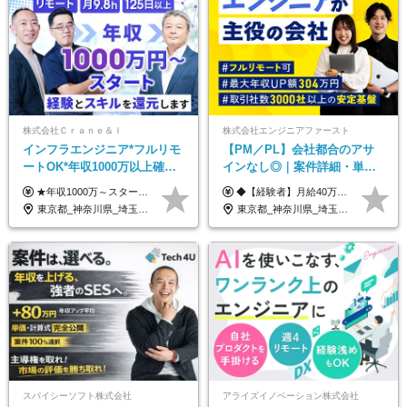
株式会社Ｃｒａｎｅ＆Ｉ
株式会社エンジニアファースト
インフラエンジニア*フルリモ
【PM／PL】会社都合のアサ
ートOK*年収1000万以上確約*
インなし◎｜案件詳細・単
前職給与保障*残業月9.8h*40
価・給与テーブル全公開！働
★年収1000万～スタート！ 年俸1,000万円～1,162万8,000円（12分割） ※経験・スキルを考慮の上決定します ※上記金額には固定残業代（月30h分・158,400円～184,000円）を含みます ※超過分は別途全額支給します ※試用期間2ヶ月間あり（その他待遇に差異はありません）
◆【経験者】月給40万円～120万円(固定残業代含む)+各種手当 ※月30時間（76,000円～）の固定残業代を含みます。 ※上記を超える時間外労働分は追加で支給。 ※6ヶ月の試用期間あり（条件に変動なし） ・年収平均176万円アップ ・前職給与を保証 ◆単価連動性×還元率84％～100％で収入の大幅UPが可能 ・案件単価が月50万円の場合：年収417万円 ・案件単価が月70万円の場合：年収584万円 ・案件単価が月100万円の場合：年収834万円
代50代活躍
き方も年収も自分で選べる！
東京都_神奈川県_埼玉県_千葉県_大阪府_愛知県_北海道_青森県_岩手県_宮城県_秋田県_山形県_福島県_茨城県_栃木県_群馬県_新潟県_山梨県_長野県_富山県_石川県_福井県_静岡県_岐阜県_三重県_兵庫県_京都府_滋賀県_奈良県_和歌山県_広島県_岡山県_鳥取県_島根県_山口県_徳島県_香川県_愛媛県_高知県_福岡県_熊本県_佐賀県_長崎県_大分県_宮崎県_鹿児島県_沖縄県
東京都_神奈川県_埼玉県_千葉県_大阪府_愛知県_北海道_青森県_岩手県_宮城県_秋田県_山形県_福島県_茨城県_栃木県_群馬県_新潟県_山梨県_長野県_富山県_石川県_福井県_静岡県_岐阜県_三重県_兵庫県_京都府_滋賀県_奈良県_和歌山県_広島県_岡山県_鳥取県_島根県_山口県_徳島県_香川県_愛媛県_高知県_福岡県_熊本県_佐賀県_長崎県_大分県_宮崎県_鹿児島県_沖縄県
スパイシーソフト株式会社
アライズイノベーション株式会社