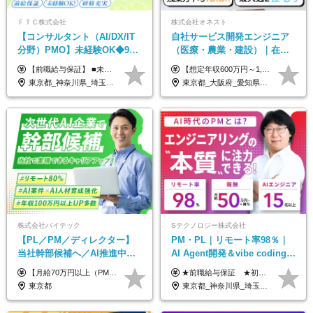
ＦＴＣ株式会社
株式会社オネスト
【コンサルタント（AI/DX/IT
自社サービス開発エンジニア
分野）PMO】未経験OK◆9期
（医療・農業・建設）｜在宅
連続大幅増益！AI企業へ進化
あり｜残業月平均13.3h｜年収
【前職給与保証】 ■未経験者： 月給30万円～35万円 ■ローキャリア（経験目安1年程度）： 月給35万円～40万円 ■経験者（経験目安3年以上）： 月給40万円～60万円 ■即戦力（経験目安5年以上）： 月給45万円～80万円 ※上記金額には固定残業代30時間分 【未経験者5万5000円～7万3000円、 ローキャリア6万4000円～7万3000円、 経験者5万8000円～10万9000円、 即戦力8万2000円～14万5000円】を含みます。 ※30時間を超える場合は追加で全額支給します。 ※経験・能力・前職給与などを総合的に評価したうえでご納得いただけるよう個別決定。 未経験者の場合、前職給与とポテンシャルを査定のうえ決定いたします。 ※日本国内でのIT業界経験、または同等の実務経験と能力に応じて決定します。 ※前職給与は日本円かつ、日本国内での実績に基づき評価します。 【納得の評価システム】 ★クォーター毎に査定する評価制度導入！ 明確な評価基準で翌年度年収を上げましょう！ ★評価対象期間に在籍中のほとんどの社員が昇給し 年収アップを実現しています！ ★様々なインセンティブ制度を用意し多角的に正当評価しています！ ※試用期間6カ月（期間中の待遇等に差異なし）
【想定年収600万円～1,300万円】 ★賞与年2回＋勤務地手当＋残業手当（年平均残業時間にて算出）を含む ※基本給＋勤務地手当＋役職手当 ※勤務地手当：結婚の有無に関係なく、物価などの違いを考慮して全社員に支給されます 月給40万円～89万円 ＜各種手当＞ ■勤務地手当（東京2万円／月、大阪1万円／月、名古屋5000円／月） ■通勤手当（月額5万円まで） ■扶養手当（6,000円／扶養親族一人） ■役職手当（8,000円～15万円） ※残業代は1分単位で全額支給します ※経験やスキルを考慮し、当社規定により給与を決定します ※執行役員は年俸制となる場合があります
中◆ポジション多数
1000万可｜賞与年2回
東京都_神奈川県_埼玉県_千葉県
東京都_大阪府_愛知県_福岡県
株式会社バイテック
Sテクノロジー株式会社
【PL／PM／ディレクター】
PM・PL｜リモート率98％｜
当社幹部候補へ／AI推進中！
AI Agent開発＆vibe coding｜
目指せるAI人材／年収800万円
AIエンジニアチームをリード
【月給70万円以上（PM）／想定年収840万円以上】 ★詳しくは下記をご参照ください！ ■SE/PL/テスト計画以降などの上流フェーズ 月給53万円以上 ※想定年収636万円以上 ■PM/ディレクター（管理職・幹部候補） 月給70万円以上 ※想定年収840万円以上 ※単価の変動により給与も随時更新（完全単価連動型） ※育成枠については個人の経験・能力を考慮し決定 ※超過勤務については別途残業手当を支給 【固定残業代について】 なし（残業代は、実際の労働時間に応じて別途全額支給）
★前職給与保証 ★初年度年収700～800万円も可能 月給50万円～90万円＋賞与年2回＋各種手当 ◎スキルや経験などを考慮。前職から給与アップをお約束します！ ◎上記月給には固定残業代30時間分(95000円～)を含みます。超過した場合は追加支給します ◎試用期間は6ヵ月あり。その間の給与・待遇に差異はありません
以上可／リモート80％
東京都
東京都_神奈川県_埼玉県_千葉県_大阪府_愛知県_北海道_青森県_岩手県_宮城県_秋田県_山形県_福島県_茨城県_栃木県_群馬県_新潟県_山梨県_長野県_富山県_石川県_福井県_静岡県_岐阜県_三重県_兵庫県_京都府_滋賀県_奈良県_和歌山県_広島県_岡山県_鳥取県_島根県_山口県_徳島県_香川県_愛媛県_高知県_福岡県_熊本県_佐賀県_長崎県_大分県_宮崎県_鹿児島県_沖縄県