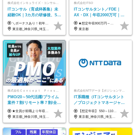
株式会社インキュライズ・コンサルティング
株式会社ITSO
ITコンサル（育成枠募集）未
ITコンサルタント／FDE｜
経験OK｜3カ月の研修後、SE
AX・DX｜年収2000万可｜取
からコンサルへステップアッ
引先の9割が大手企業｜残業月
＼ボーナスあり！初年度から年収300万円以上／ ■月給24万2,200円～35万円＋賞与＋各種手当 ※経験・年齢・能力等を考慮し決定いたします。 ※試用期間中（3カ月）は契約社員で、月給21万円＋諸手当になります。 （試用期間中は残業が発生しません。その他の待遇に変更はありません。） ＼自分の市場価値が上がる／ 定量評価×定性評価の明確な基準での評価制度を設けており、自分の目標達成度合いや仕事に対しての姿勢が給与にも反映されるようになっています。そのため、平均昇給額は40万円以上！100万円以上昇給する人もいます！ 【固定残業代について】 固定残業30時間分（46,000円～69,375円）を含む ※超過分は別途全額支給
★想定年収800万円～最大2000万円可 ★前職給与を考慮 ★ストックオプション付与あり（IPO間近） ★昇給制度あり ┗入社6カ月後に3％以上の昇給があります。その後、業績に合わせて適宜、昇給します。 月給66万円～166.6万円 ※経験、スキルにあわせて相談のうえ決定します。 ※残業手当は残業時間に応じて別途全額支給 ※試用期間6ヶ月（期間中、給与・待遇に差異はありません）
プ｜リモート8割以上
10h｜リモート案件有
東京都_神奈川県_埼玉県_千葉県_大阪府_愛知県_北海道_青森県_岩手県_宮城県_秋田県_山形県_福島県_茨城県_栃木県_群馬県_新潟県_山梨県_長野県_富山県_石川県_福井県_静岡県_岐阜県_三重県_兵庫県_京都府_滋賀県_奈良県_和歌山県_広島県_岡山県_鳥取県_島根県_山口県_徳島県_香川県_愛媛県_高知県_福岡県_熊本県_佐賀県_長崎県_大分県_宮崎県_鹿児島県_沖縄県
東京都
株式会社Ｃｏｎｃｅｐｔ Ｐｒｅｓｅｎｔｓ
株式会社NTTデータ【ポジションマッチ登録】
PMO/20～50代活躍/プライム
IT系職種（ITコンサルタント
案件７割/リモート率７割/全員
／プロジェクトマネージャー
前職より年収UP/有給取得率
／ITアーキテクト）
★全員が前職より年収UPを実現！ ★前職給与より120％アップ実績あり ★前職給与を最大限に考慮 ★入社4年目で年収800万円の社員も在籍！ 年俸420万円～960万円（1/12を毎月支給）＋インセンティブ＋各種手当 ※経験・スキルを考慮の上、決定します ※試用期間6ヶ月あり（期間中の給与、待遇に差異はありません） ※上記金額には固定残業代(月20時間／月5.6万円)を含みます ※超過分は別途全額支給します
【想定年収】 550～1100万 【想定役職】 課長代理 主任 一般 ※これまでの経験・年齢などを考慮し、当社給与規則に基づき決定します。 ※残業手当 一般社員（定型勤務・フレックスタイム制）の場合：時間外労働連動支給 一般社員（専門業務型裁量労働制）・管理職の場合：なし 裁量労働の場合について裁量労働手当がございますが、超過分の時間外手当の支給はありません。 （固定残業手当ではないため） ※裁量労働手当 一般社員（専門業務型裁量労働制）の場合：別途、裁量労働手当の支給がございます。
100%
東京都_神奈川県_埼玉県_千葉県
東京都_神奈川県_埼玉県_千葉県_大阪府_愛知県_北海道_青森県_岩手県_宮城県_秋田県_山形県_福島県_茨城県_栃木県_群馬県_新潟県_山梨県_長野県_富山県_石川県_福井県_静岡県_岐阜県_三重県_兵庫県_京都府_滋賀県_奈良県_和歌山県_広島県_岡山県_鳥取県_島根県_山口県_徳島県_香川県_愛媛県_高知県_福岡県_熊本県_佐賀県_長崎県_大分県_宮崎県_鹿児島県_沖縄県