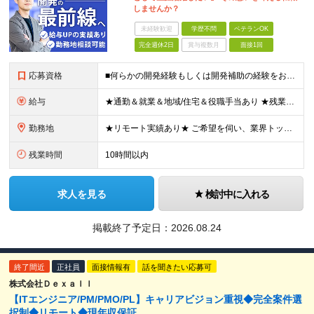
しませんか？
未経験歓迎
学歴不問
ベテランOK
完全週休2日
賞与複数月
面接1回
応募資格
■何らかの開発経験もしくは開発補助の経験をお持ちの方 ■学歴不問 ★ブランクのある方、地方在住の方も大歓迎です！
給与
★通勤＆就業＆地域/住宅＆役職手当あり ★残業代は全額支給 ★選べる給与制度あり！ ★東京・神奈川・千葉・埼玉勤務の場合 月給23.5万円～55万円＋諸手当 （残業代は全額支給） (20,000円の
勤務地
★リモート実績あり★ ご希望を伺い、業界トップクラス約7,000件の取引事業所数、90,000件以上のプロジェクトから検討をいたします。 全国の取引先での就業となります（沖縄を除く） ※勤務地
残業時間
10時間以内
求人を見る
検討中に入れる
掲載終了予定日：
2026.08.24
終了間近
正社員
面接情報有
話を聞きたい応募可
株式会社Ｄｅｘａｌｌ
【ITエンジニア/PM/PMO/PL】キャリアビジョン重視◆完全案件選
択制◆リモート◆現年収保証