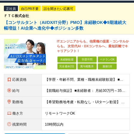
正社員
自己PR不要
話を聞きたい応募可
ＦＴＣ株式会社
【コンサルタント（AI/DX/IT分野）PMO】未経験OK◆9期連続大
幅増益！AI企業へ進化中◆ポジション多数
ITエンジニアからも、他業種の提案・コンサルか
らも。 次世代AI・DXコンサルへ、最短距離でキ
ャリアシフト！
未経験歓迎
学歴不問
ベテランOK
完全週休2日
賞与複数月
面接1回
応募資格
【学歴・年齢不問、業種・職種未経験歓迎】 ■何らかの社会人経験がある方（3年以上） ※前職のご経験やITエンジニア経験を活かして コンサルタントやPMOなどに挑戦したい方歓迎！ ★入社前面談・アンケ
給与
【前職給与保証】 ■未経験者： 月給30万円～35万円 ■ローキャリア（経験目安1年程度）： 月給35万円～40万円 ■経験者（経験目安3年以上）： 月給40万円～60万円 ■即戦力（経験目安5年以上
勤務地
【希望勤務地考慮・転勤なし・UIターン歓迎】 本社（東京都新宿区大京町）および首都圏の勤務先 ★リモートワーク応相談 ★上京を希望する地方在住者の方も大歓迎！ ★横浜に営業拠点開設 神奈川県内や神
働き方
リモートワークOK
残業時間
10時間以内