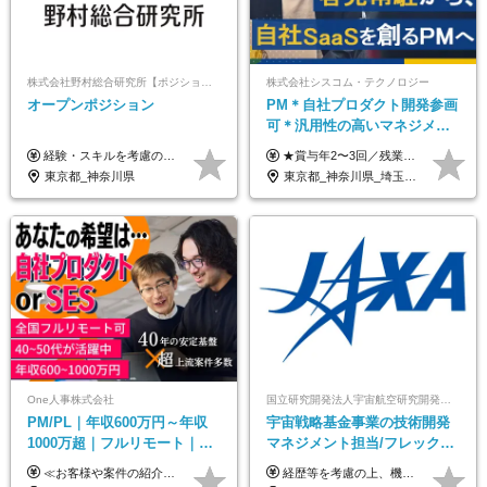
株式会社野村総合研究所【ポジションマッチ登録】
株式会社シスコム・テクノロジー
オープンポジション
PM＊自社プロダクト開発参画
可＊汎用性の高いマネジメン
トスキル＊年収1000万以上可
経験・スキルを考慮の上、決定します。
★賞与年2〜3回／残業代全額支給／子ども手当（月1万円）／誕生日手当（年1回1万円）★ ＜初年度の想定年収:600万円～800万円＞ 月給50万7000円～70万4000円＋賞与年2回＋決算賞与 ※経験・能力を考慮のうえ決定します。 ※専門性を高めながらチームを牽引する「プロジェクト推進力」を高く評価し、給与へダイレクトに反映します。 ※試用期間6ヶ月（待遇変動なし） 年収800万円以上も⽬指せます。 経験・スキル・前職給与を最大限に考慮し、 ご納得いただける条件を提示します。 【賞与】 年2〜3回支給（7月・12月＋業績により決算賞与） 当社では、目の前の案件による固定報酬だけが評価の全てではありません。 メンバー育成、現場でのポジション拡大、 ナレッジの共有、そして組織づくりへの参画など、 「会社への貢献度（ビジネスプロセス）」 を昇給・賞与へダイレクトに反映しています。 専門性を高める「技術」と、チームを前進させる「プロジェクト推進」。 この両輪を回すことで、確かなスキル成長と年収アップを同時に実現できる環境です。
東京都_神奈川県
東京都_神奈川県_埼玉県_千葉県
One人事株式会社
国立研究開発法人宇宙航空研究開発機構【JAXA】
PM/PL｜年収600万円～年収
宇宙戦略基金事業の技術開発
1000万超｜フルリモート｜
マネジメント担当/フレックス
SIerへの変革期をリード＆自
制/リモート活用/異業種出身者
≪お客様や案件の紹介によりインセンティブを支給！≫ 月給40万円以上＋賞与年2回＋インセンティブ ◎経験やスキルを考慮の上、優遇します ◎上記月給は固定残業代月45時間分(月額9万1040円以上)を含みます。超過した場合は全額追加支給します ◎試用期間3カ月あり(給与や福利厚生等は同じです) ＜年収例＞ 36歳／PL（元SE）／580万円 / 官公庁向けWebシステム開発 ※メンバーから2年でPLへ昇格 41歳／SL／616万円 / メーカー向けWebサイト開発 46歳／PL／742万円 / 金融情報連携システム開発 52歳 / PM / 952万円 / 信販システムの再構築 55歳 / PM / 910万円 / 製造業向け基盤構築開発
経歴等を考慮の上、機構の規定により決定します。 ＜大学卒業後、正規社員として民間企業に3年勤務した場合＞ ・月給30万円以上 ・年収470万円以上 年収概算を試算する場合は以下をご確認ください。 https://www.jaxa.jp/about/employ/trial_j.html ■昇給年1回、賞与年2回 ■諸手当（住居手当、通勤手当他） ■退職金制度あり ※年収470万円～ ※超過勤務分は別途支給します。 ※6ヶ月の試用期間あり。その間の待遇・給与に差異はありません。
社サービス
歓迎/国家プロジェクト