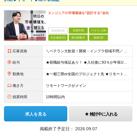
エンジニアの市場価値を“設計する”会社
未経験歓迎
学歴不問
ベテランOK
完全週休2日
賞与複数月
面接1回
応募資格
＼ベテラン大歓迎！開発・インフラ領域不問／ ■ITプロジェクトにおけるマネジメント経験、もしくはPM、PMOのご経験をお持ちの方 ■学歴不問 ～このような方にオススメです～ ・「人材育成・マネジメン
給与
★前職給与保証あり！ ★入社後に93％が年収UPを実現 ★平均年収は【103万円UP】を実現 ★入社後年収最大【156万円UP】 ■月給40万円～90万円+昇給2回+賞与2回+各種手当 ＜スキル/
勤務地
★一都三県or全国のプロジェクト先 ★リモート率85%＆フルリモート案件多数 ★転居を伴う転勤なし ★U・Iターンも歓迎！地方在住者の採用実績も多数あり ■本社 東京都渋谷区恵比寿西1-32-16
働き方
リモートワークがメイン
残業時間
10時間以内
求人を見る
検討中に入れる
掲載終了予定日：
2026.09.07