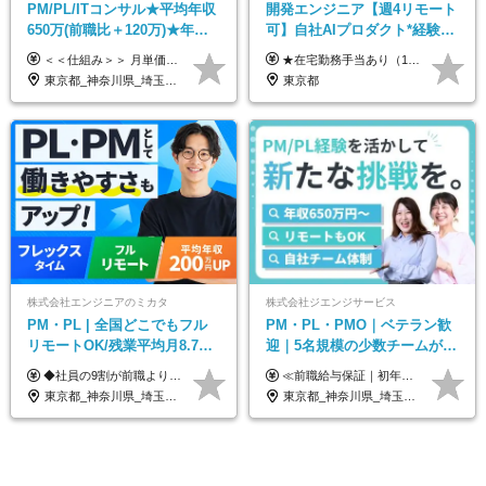
PM/PL/ITコンサル★平均年収
開発エンジニア【週4リモート
650万(前職比＋120万)★年間
可】自社AIプロダクト*経験浅
休日132日★残業月平均7.4h★
めOK*実働7.15h*業界シェア
＜＜仕組み＞＞ 月単価に応じて会社HPで公開しているテーブルにもとづき毎月決定されます！ https://www.tech4u.dev/payroll ＜＜実績＞＞ PM/PL・ITコンサル職の平均年収実績：650万円 前職比平均：＋120万円 ＜＜PM/PL・ITコンサル案件＞＞ ・PMO／進捗・課題管理：600〜800万円 ・要件定義／業務改善支援：650〜850万円 ・開発PM／PL：750〜1000万円 ・インフラPM／PL：750〜1000万円 ・ITコンサル／導入支援：800〜1000万円 ＜＜リーダークラス＞＞ 還元率：85〜90％ ・月単価100万円 → 年収約960万円 ・月単価120万円 → 年収約1150万円 ・月単価140万円 → 年収約1300万円 ※単価・還元率はすべて公開 ※待機時も給与保証 ※還元率は他社にあわせ社保の会社負担分も含めています 月給25万円～67万円＋賞与年2回 ※上記には、30時間分（4万5千円～12万1千円）の固定残業代が含まれています。超過分は別途支給します。 ※試用期間中も給与、福利厚生に差異なし 【固定残業代について】 固定残業30時間分（45,000円～121,000円）を含む ※超過分は別途全額支給
★在宅勤務手当あり（1日あたり500円） ★交通費は一律で支給します 年俸制：360万円〜800万円（12分割し、月々30万円～66.6万円を支給） ※経験・スキルを考慮して決定いたします。 ※上記金額には固定残業代（40時間分/7.5万円～16.6万円）を含みます。超過分は全額支給します。
リモあり
TOPクラス
東京都_神奈川県_埼玉県_千葉県_大阪府_愛知県_兵庫県_京都府_福岡県
東京都
株式会社エンジニアのミカタ
株式会社ジエンジサービス
PM・PL | 全国どこでもフル
PM・PL・PMO｜ベテラン歓
リモートOK/残業平均月8.7h/9
迎｜5名規模の少数チームが中
割が前職より給与アップ/フレ
心｜フルリモートOK｜直請け
◆社員の9割が前職より給与アップ！ 月給450,000円～531,500円+賞与＋インセンティブ ※経験・スキルを考慮の上、優遇いたします ※残業代につきましては、面接時にご説明させていただきます ※試用期間6ヶ月（給与・待遇に差異はございません）
≪前職給与保証｜初年度想定年収600万円～≫ 月給45万円以上＋決算賞与＋交通費 ※スキル・経験を考慮の上、優遇します ※上記月給には固定残業代月20時間分(5万1000円以上)を含みます。超過した場合は、その分追加支給します ※試用期間3～6ヵ月は固定残業代なし(雇用形態やその他待遇・福利厚生は同じです) =========== ▼実力と成長にこだわった評価制度▼ 年2回の評価で昇給・昇格が決まります。 評価は、就業先のお客様からの評価をベースに、目標達成状況やプロジェクトでの役割・貢献度などを総合的に判断して決定します。 日々の働きぶりを実際に見ているお客様の声を反映することで、より公平で納得感のある評価を実現しています。 また、評価後は面談を通じてフィードバックを行い、今後の成長やキャリアについて一緒に考えていきます。 ▼成長につながる目標設定▼ 半期ごとに、具体的な行動ベースの目標を設定し、その達成度や取り組みのプロセスを評価に反映します。 目標は、お客様からのフィードバックや現場での課題をもとに設定するため、「今何を伸ばすべきか」が明確になります。 また、上司との面談を通じて振り返りと次の目標設定を行い、継続的なスキルアップと市場価値の向上を支援しています。
ックスタイム制
7割｜年収600万円〜
東京都_神奈川県_埼玉県_千葉県_大阪府_愛知県_北海道_青森県_岩手県_宮城県_秋田県_山形県_福島県_茨城県_栃木県_群馬県_新潟県_山梨県_長野県_富山県_石川県_福井県_静岡県_岐阜県_三重県_兵庫県_京都府_滋賀県_奈良県_和歌山県_広島県_岡山県_鳥取県_島根県_山口県_徳島県_香川県_愛媛県_高知県_福岡県_熊本県_佐賀県_長崎県_大分県_宮崎県_鹿児島県_沖縄県
東京都_神奈川県_埼玉県_千葉県_大阪府_愛知県_北海道_青森県_岩手県_宮城県_秋田県_山形県_福島県_茨城県_栃木県_群馬県_新潟県_山梨県_長野県_富山県_石川県_福井県_静岡県_岐阜県_三重県_兵庫県_京都府_滋賀県_奈良県_和歌山県_広島県_岡山県_鳥取県_島根県_山口県_徳島県_香川県_愛媛県_高知県_福岡県_熊本県_佐賀県_長崎県_大分県_宮崎県_鹿児島県_沖縄県