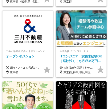
東京都_神奈川県_埼玉県_千葉県_大阪府_愛知県_北海道_青森県_岩手県_宮城県_秋田県_山形県_福島県_茨城県_栃木県_群馬県_新潟県_山梨県_長野県_富山県_石川県_福井県_静岡県_岐阜県_三重県_兵庫県_京都府_滋賀県_奈良県_和歌山県_広島県_岡山県_鳥取県_島根県_山口県_徳島県_香川県_愛媛県_高知県_福岡県_熊本県_佐賀県_長崎県_大分県_宮崎県_鹿児島県_沖縄県
東京都
三井不動産株式会社【ポジションマッチ登録】
株式会社ジエンジサービス
オープンポジション
ITエンジニア｜実務未経験OK
｜経験浅くても月収35万円～
｜チーム参画中心｜フルリモ
経験・スキルを考慮の上、決定します。 ▼参考情報 ----------------------- ＜想定年収850万円～1,500万円（基礎給与・賞与2回含む）＞ 月給42万円～ ※時間外勤務手当・諸手当等別途 ※試用期間3ヶ月 ※残業手当有り
≪前職給与保証｜初年度想定年収420万円～≫ 月給35万円以上＋決算賞与＋交通費 ※スキル・経験を考慮の上、優遇します ※上記月給には固定残業代月20時間分(4万5000円以上)を含みます。超過した場合は、その分追加支給します ※試用期間3～6ヵ月は固定残業代なし(雇用形態やその他待遇・福利厚生は同じです) ＝＝＝＝＝＝＝＝＝＝＝ ▼実力と成長にこだわった評価制度▼ 年2回の評価で昇給・昇格が決まります。 評価は、就業先のお客様からの評価をベースに、目標達成状況やプロジェクトでの役割・貢献度などを総合的に判断して決定します。 日々の働きぶりを実際に見ているお客様の声を反映することで、より公平で納得感のある評価を実現しています。 また、評価後は面談を通じてフィードバックを行い、今後の成長やキャリアについて一緒に考えていきます。 ▼成長につながる目標設定▼ 半期ごとに、具体的な行動ベースの目標を設定し、その達成度や取り組みのプロセスを評価に反映します。 目標は、お客様からのフィードバックや現場での課題をもとに設定するため、「今何を伸ばすべきか」が明確になります。 また、上司との面談を通じて振り返りと次の目標設定を行い、継続的なスキルアップと市場価値の向上を支援しています。
ート可｜自社サービスあり
東京都
東京都_神奈川県_埼玉県_千葉県_大阪府_愛知県_北海道_青森県_岩手県_宮城県_秋田県_山形県_福島県_茨城県_栃木県_群馬県_新潟県_山梨県_長野県_富山県_石川県_福井県_静岡県_岐阜県_三重県_兵庫県_京都府_滋賀県_奈良県_和歌山県_広島県_岡山県_鳥取県_島根県_山口県_徳島県_香川県_愛媛県_高知県_福岡県_熊本県_佐賀県_長崎県_大分県_宮崎県_鹿児島県_沖縄県