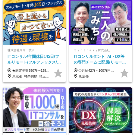
株式会社リリー技研
Ｓｙｎｔｈｅｓｙ株式会社
ITコンサル/年間休日145日/フ
ITコンサルタント│AI・DX等
ルリモート/フルフレックス/残
の専門チームに配属/リモート
業基本なし/全国からの応募
×フレックス/Big4と同水準の
★想定年収550万〜1289万円 ■契約社員 月給45.8万〜71.6万円 ★想定年収688万〜1611万円 ■正社員 月給57.3万〜89.5万円 ※給与は経験・スキルを考慮の上、決定します。 ※試用期間3ヶ月（その間の給与・待遇に差異はありません）期間は短縮の可能性あり ※残業代は別途全額支給します 【★評価について★】 弊社では、1〜7の7段階からなる等級制を導入しています。 【★昇給の仕組み★】 等級が1段階上がるごとに、基本給の25％に相当する額が昇給されます。 評価は年2回実施されるため、年に2回の昇給チャンスがあります。 頑張りが正当に評価される、透明性の高い制度です。
◇月給42万～100万円＋賞与年2回 └年収900～1600万円可能 ★☆年収例☆★ ◎37歳・元開発エンジニア └年収900万（2年後に年収150万UP実績） ◎40歳・元SierのPM └年収1400万（2年後に年収300万UP実績） ◎43歳・元コンサルタント └年収1600万（2年後に年収200万UP実績） ※経験・スキルを考慮し決定します ※試用期間3～6カ月あり（その間の待遇に差異はありません） 【固定残業代について】 なし（残業代は、実際の労働時間に応じて別途全額支給）
OK/特別休暇あり
給与・待遇
東京都_神奈川県_埼玉県_千葉県_大阪府_愛知県_北海道_青森県_岩手県_宮城県_秋田県_山形県_福島県_茨城県_栃木県_群馬県_新潟県_山梨県_長野県_富山県_石川県_福井県_静岡県_岐阜県_三重県_兵庫県_京都府_滋賀県_奈良県_和歌山県_広島県_岡山県_鳥取県_島根県_山口県_徳島県_香川県_愛媛県_高知県_福岡県_熊本県_佐賀県_長崎県_大分県_宮崎県_鹿児島県_沖縄県
東京都