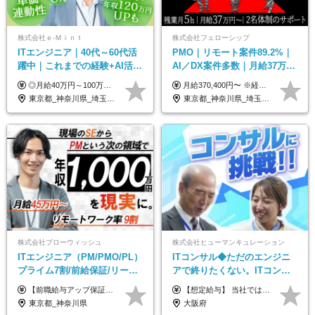
株式会社ｅ‐Ｍｉｎｔ
株式会社フェローシップ
ITエンジニア｜40代～60代活
PMO｜リモート案件89.2%｜
躍中｜これまでの経験+AI活用
AI／DX案件多数｜月給37万円
でスキルアップを支援｜残業
～｜300万円の年収UP事例有
◎月給40万円～100万円＋インセンティブ＋各種手当 ・年収120万〜300万円UPの実績も！ ・平均年収UP率は1.1～1.3倍 ・案件単価100%公開 × 単価連動の給与制度 ・能力等を考慮の上、決定いたします ※試用期間6ヵ月あり（待遇の変更はありません） ※固定残業代（月20～30時間・3万円～8万円）を含みます 《具体的には...》 ・案件単価65万円⇒年収約500万円 ・案件単価80万円⇒年収約600万円 ・案件単価120万円⇒年収約900万円 ＼ AIで生産性5倍になり給与UP ／ ◇案件単価100%公開 × 単価連動の給与制度 ◇年収120万〜300万UPの実績あり 「単価が上がれば、その分しっかり報われる」 そんなシンプルで納得できる評価制度です。 ⚫️年収300万円アップの実績も 参画する案件の単価を全て公開。 給与は単価に連動しているため納得感持って働くことが可能です。 過去には転職しただけで300万円以上アップした方もいます。 現場でAIを活用して成果を出して単価アップにつながったケースが多数！ ・AIツール利用料金全額負担 ・資格取得補助 ・月給保証制度 ・各種手当
月給370,400円〜 ※経験やスキルを考慮し、決定いたします ※上記金額には固定残業代（30時間分/70,400円～）を含みます。超過分は別途全額支給いたします ※試用期間6カ月あり（期間中の給与・待遇に差異はありません） ★想定年収4,444,800円～ ★50万円～300万円の年収UP事例があります！
月10h｜副業OK
｜PMO経験不問
東京都_神奈川県_埼玉県_千葉県_大阪府_愛知県_北海道_青森県_岩手県_宮城県_秋田県_山形県_福島県_茨城県_栃木県_群馬県_新潟県_山梨県_長野県_富山県_石川県_福井県_静岡県_岐阜県_三重県_兵庫県_京都府_滋賀県_奈良県_和歌山県_広島県_岡山県_鳥取県_島根県_山口県_徳島県_香川県_愛媛県_高知県_福岡県_熊本県_佐賀県_長崎県_大分県_宮崎県_鹿児島県_沖縄県
東京都_神奈川県_埼玉県_千葉県
株式会社ブローウィッシュ
株式会社ヒューマンキュレーション
ITエンジニア（PM/PMO/PL）
ITコンサル◆ただのエンジニ
プライム7割/前給保証/リーダ
アで終りたくない。ITコンサ
ー経験不問/30、40代活躍中/
ル・PMに挑戦出来る！成長中
【前職給与アップ保証あり！ゆくゆくは年収800万以上も可能】 月給45万円～＋インセンティブ ※経験や適性を考慮の上、相談し決定します ※上記には固定残業代（20時間分/4万円～）が含まれます ※20時間を超過した場合は別途全額支給します ※試用期間（3ヶ月間）あり。給与・待遇に差異はございません それはより高度な案件にアサイン＆ 還元率が平均より高めのため、 これまでの給与から大幅にアップする人もいます。
【想定給与】 当社では、すべてのプロジェクトで受注単価を完全開示。 給与はその単価に連動し、還元率は80％以上を保証しています。 経験・スキル・貢献度に応じて報酬を正当に評価し、前職年収の保証も行っています。 ■正社員 月給35万円以上＋賞与年2回（みなし残業20h分含む） ◇試用期間は3ヶ月（期間中の待遇に変更なし） ◇みなし残業は案件先によって異なります。詳細は面談にてご説明致します。 ※経験・スキルを考慮し優遇 年収例： ・29歳女性／年収700万円（開発→上流転向） ・38歳男性／年収1,100万円（PMO・マネジメント） ・47歳男性／年収1,300万円（ITコンサル・高裁量案件）
リモート9割
の次世代IT企業
東京都_神奈川県
大阪府