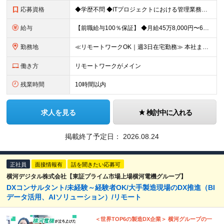
応募資格
◆学歴不問 ◆ITプロジェクトにおける管理業務または上流工程（要件定義・提案）の経験 ＜こんな方におすすめです！＞ ・長期/大規模プロジェクトで腰を据えて取り組みたい方 ・裁量の大きい環境で働きたい
給与
【前職給与100％保証】 ◆⽉給45万8,000円〜66万6,000円以上 ＋ 業績(決算)賞与 ┗⼊社時の想定年収：520万円〜700万円以上 ※上記の金額は、あくまで当社希望求人の基準提示額で
勤務地
≪リモートワークOK｜週3日在宅勤務≫ 本社またはプロジェクト先での勤務となります。 ※請負案件が多く、自社内での出社×リモートのハイブリッドワークが主体です！ 【本社】 東京都港区西新橋3-5-9
働き方
リモートワークがメイン
残業時間
10時間以内
求人を見る
検討中に入れる
掲載終了予定日：
2026.08.24
正社員
面接情報有
話を聞きたい応募可
横河デジタル株式会社【東証プライム市場上場横河電機グループ】
DXコンサルタント/未経験～経験者OK/大手製造現場のDX推進（BI
データ活用、AIソリューション）/リモート
＜世界TOP6の製造DX企業＞ 横河グループの一