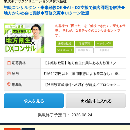
東成瀬テックソリューションズ株式会社
初級コンサルタント◆未経験OK◆AI・DX支援で顧客課題を解決◆
地方から社会に貢献◆研修充実◆UIターン歓迎
お客様の「困った」を「解決できた」に変える仕
事。 それが、なるテックのコンサルタントで
す。
未経験歓迎
学歴不問
ベテランOK
完全週休2日
賞与複数月
面接1回
応募資格
【未経験歓迎】地方創生に興味ある方歓迎！／東成瀬村に移住できる方が対象です ＜経験・スキルは問いません！＞ ★学歴不問 ★IT業界・コンサルタント未経験者も歓迎 ★第二新卒、社会人経験の浅い方もOK
給与
月給24万円以上（雇用形態による差異なし） ※実務経験者は入社前に査定面談を実施のうえスキルや実績をベースに別途提示します。 ※IT・WEB業界の経験が5年以上ある方は、別途査定のうえ給与を決定します
勤務地
【秋田県東成瀬村への移住が前提／プロジェクトにより、客先へ出向いたり、他の自治体に赴任する可能性があります】 秋田県雄勝郡東成瀬村田子内仙人下30-1 東成瀬村山村開発センター内 ★紅茶とコーヒーが無
求人を見る
検討中に入れる
掲載終了予定日：
2026.08.24