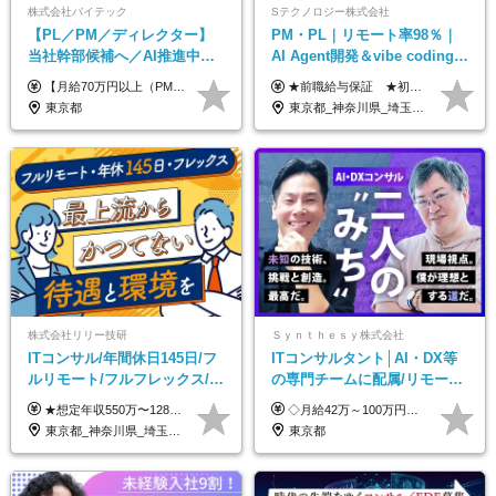
株式会社バイテック
Sテクノロジー株式会社
【PL／PM／ディレクター】
PM・PL｜リモート率98％｜
当社幹部候補へ／AI推進中！
AI Agent開発＆vibe coding｜
目指せるAI人材／年収800万円
AIエンジニアチームをリード
【月給70万円以上（PM）／想定年収840万円以上】 ★詳しくは下記をご参照ください！ ■SE/PL/テスト計画以降などの上流フェーズ 月給53万円以上 ※想定年収636万円以上 ■PM/ディレクター（管理職・幹部候補） 月給70万円以上 ※想定年収840万円以上 ※単価の変動により給与も随時更新（完全単価連動型） ※育成枠については個人の経験・能力を考慮し決定 ※超過勤務については別途残業手当を支給 【固定残業代について】 なし（残業代は、実際の労働時間に応じて別途全額支給）
★前職給与保証 ★初年度年収700～800万円も可能 月給50万円～90万円＋賞与年2回＋各種手当 ◎スキルや経験などを考慮。前職から給与アップをお約束します！ ◎上記月給には固定残業代30時間分(95000円～)を含みます。超過した場合は追加支給します ◎試用期間は6ヵ月あり。その間の給与・待遇に差異はありません
以上可／リモート80％
東京都
東京都_神奈川県_埼玉県_千葉県_大阪府_愛知県_北海道_青森県_岩手県_宮城県_秋田県_山形県_福島県_茨城県_栃木県_群馬県_新潟県_山梨県_長野県_富山県_石川県_福井県_静岡県_岐阜県_三重県_兵庫県_京都府_滋賀県_奈良県_和歌山県_広島県_岡山県_鳥取県_島根県_山口県_徳島県_香川県_愛媛県_高知県_福岡県_熊本県_佐賀県_長崎県_大分県_宮崎県_鹿児島県_沖縄県
株式会社リリー技研
Ｓｙｎｔｈｅｓｙ株式会社
ITコンサル/年間休日145日/フ
ITコンサルタント│AI・DX等
ルリモート/フルフレックス/残
の専門チームに配属/リモート
業基本なし/全国からの応募
×フレックス/Big4と同水準の
★想定年収550万〜1289万円 ■契約社員 月給45.8万〜71.6万円 ★想定年収688万〜1611万円 ■正社員 月給57.3万〜89.5万円 ※給与は経験・スキルを考慮の上、決定します。 ※試用期間3ヶ月（その間の給与・待遇に差異はありません）期間は短縮の可能性あり ※残業代は別途全額支給します 【★評価について★】 弊社では、1〜7の7段階からなる等級制を導入しています。 【★昇給の仕組み★】 等級が1段階上がるごとに、基本給の25％に相当する額が昇給されます。 評価は年2回実施されるため、年に2回の昇給チャンスがあります。 頑張りが正当に評価される、透明性の高い制度です。
◇月給42万～100万円＋賞与年2回 └年収900～1600万円可能 ★☆年収例☆★ ◎37歳・元開発エンジニア └年収900万（2年後に年収150万UP実績） ◎40歳・元SierのPM └年収1400万（2年後に年収300万UP実績） ◎43歳・元コンサルタント └年収1600万（2年後に年収200万UP実績） ※経験・スキルを考慮し決定します ※試用期間3～6カ月あり（その間の待遇に差異はありません） 【固定残業代について】 なし（残業代は、実際の労働時間に応じて別途全額支給）
OK/特別休暇あり
給与・待遇
東京都_神奈川県_埼玉県_千葉県_大阪府_愛知県_北海道_青森県_岩手県_宮城県_秋田県_山形県_福島県_茨城県_栃木県_群馬県_新潟県_山梨県_長野県_富山県_石川県_福井県_静岡県_岐阜県_三重県_兵庫県_京都府_滋賀県_奈良県_和歌山県_広島県_岡山県_鳥取県_島根県_山口県_徳島県_香川県_愛媛県_高知県_福岡県_熊本県_佐賀県_長崎県_大分県_宮崎県_鹿児島県_沖縄県
東京都