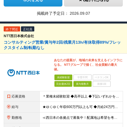
掲載終了予定日：
2026.09.07
終了間近
正社員
NTT西日本株式会社
コンサルティング営業/賞与年2回/残業月13h/有休取得89%/フレッ
クスタイム制/転勤なし
あなたの提案が、地域の未来を支えるインフラに
なる。 NTTグループで描く、社会貢献の最大
値。
未経験歓迎
学歴不問
ベテランOK
完全週休2日
賞与複数月
面接1回
応募資格
＊業種未経験歓迎 ◆高卒以上 ◆下記いずれかを満たす方 【1】IT・通信関連の業務経験がある方 【2】IT・通信関連の資格を保有 【3】法人営業経験がある方 ※【1】の具体例 ・企業でITエンジ
給与
★ゆくゆく年収600万円以上も可 ◆月給24万円～30万円 （時間外手当10h/月約2万円含む） ※残業代超過分は別途全額支給いたします ※経験/資格に応じて、手当（月給に加算）が支給されます ※試
勤務地
≪西日本の各拠点で募集中！配属地は希望を考慮≫ ★転勤なし★UIターン可 【関西】和歌山・京都・滋賀・兵庫 【東海】愛知・静岡・岐阜・三重 【北陸】石川・富山・福井 【中国】広島・岡山・島根・鳥取・