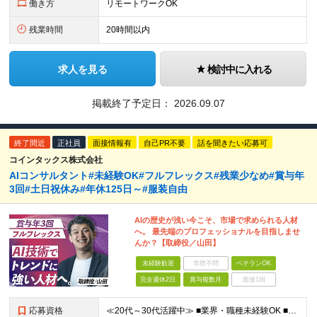
働き方
リモートワークOK
残業時間
20時間以内
求人を見る
検討中に入れる
掲載終了予定日：
2026.09.07
終了間近
正社員
面接情報有
自己PR不要
話を聞きたい応募可
コインタックス株式会社
AIコンサルタント#未経験OK#フルフレックス#残業少なめ#賞与年
3回#土日祝休み#年休125日～#服装自由
AIの歴史が浅い今こそ、市場で求められる人材
へ。 最先端のプロフェッショナルを目指しませ
んか？【取締役／山田】
未経験歓迎
学歴不問
ベテランOK
完全週休2日
賞与複数月
面接1回
応募資格
≪20代～30代活躍中≫ ■業界・職種未経験OK ■大卒以上 ■第二新卒歓迎 ■ブランクOK ◎社長が30代後半＆平均年齢も20代後半なので、 近い年齢の人が多く話しやすい職場環境です！