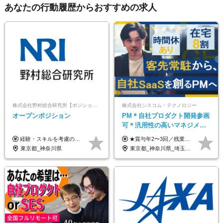
あなたの行動履歴からおすすめの求人
株式会社野村総合研究所【ポジションマッチ登録】
株式会社シスコム・テクノロジー
オープンポジション
PM＊自社プロダクト開発参画
可＊汎用性の高いマネジメン
トスキル＊年収1000万以上可
経験・スキルを考慮の上、決定します。
★賞与年2〜3回／残業代全額支給／子ども手当（月1万円）／誕生日手当（年1回1万円）★ ＜初年度の想定年収:600万円～800万円＞ 月給50万7000円～70万4000円＋賞与年2回＋決算賞与 ※経験・能力を考慮のうえ決定します。 ※専門性を高めながらチームを牽引する「プロジェクト推進力」を高く評価し、給与へダイレクトに反映します。 ※試用期間6ヶ月（待遇変動なし） 年収800万円以上も⽬指せます。 経験・スキル・前職給与を最大限に考慮し、 ご納得いただける条件を提示します。 【賞与】 年2〜3回支給（7月・12月＋業績により決算賞与） 当社では、目の前の案件による固定報酬だけが評価の全てではありません。 メンバー育成、現場でのポジション拡大、 ナレッジの共有、そして組織づくりへの参画など、 「会社への貢献度（ビジネスプロセス）」 を昇給・賞与へダイレクトに反映しています。 専門性を高める「技術」と、チームを前進させる「プロジェクト推進」。 この両輪を回すことで、確かなスキル成長と年収アップを同時に実現できる環境です。
東京都_神奈川県
東京都_神奈川県_埼玉県_千葉県