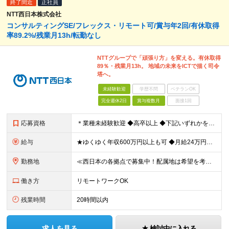
終了間近
正社員
NTT西日本株式会社
コンサルティングSE/フレックス・リモート可/賞与年2回/有休取得
率89.2%/残業月13h/転勤なし
NTTグループで「頑張り方」を変える。有休取得
89％・残業月13h。 地域の未来をICTで描く司令
塔へ。
未経験歓迎
学歴不問
ベテランOK
完全週休2日
賞与複数月
面接1回
応募資格
＊業種未経験歓迎 ◆高卒以上 ◆下記いずれかを満たす方 【1】IT・通信関連の業務経験がある方 【2】IT・通信関連の資格を保有 【3】法人営業経験がある方 ※【1】の具体例 ・企業でITエンジ
給与
★ゆくゆく年収600万円以上も可 ◆月給24万円～30万円 （時間外手当10h/月約2万円含む） ※残業代超過分は別途全額支給いたします ※経験/資格に応じて、手当（月給に加算）が支給されます ※試
勤務地
≪西日本の各拠点で募集中！配属地は希望を考慮≫ ★転勤なし★UIターン可 【関西】和歌山・京都・滋賀・奈良・兵庫 【東海】愛知・静岡・岐阜・三重 【北陸】石川・富山・福井 【中国】広島・岡山・島根・
働き方
リモートワークOK
残業時間
20時間以内
求人を見る
検討中に入れる