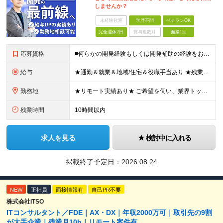
しませんか？
未経験歓迎
学歴不問
ベテランOK
完全週休2日
賞与複数月
面接1回
応募資格
■何らかの開発経験もしくは開発補助の経験をお持ちの方 ■学歴不問 ★ブランクのある方、地方在住の方も大歓迎です！
給与
★通勤＆就業＆地域/住宅＆役職手当あり ★残業代は全額支給 ★選べる給与制度あり！ ★東京・神奈川・千葉・埼玉勤務の場合 月給23.5万円～55万円＋諸手当 （残業代は全額支給） (20,000円の
勤務地
★リモート実績あり★ ご希望を伺い、業界トップクラス約7,000件の取引事業所数、90,000件以上のプロジェクトから検討をいたします。 全国の取引先での就業となります（沖縄を除く） ※勤務地
残業時間
10時間以内
求人を見る
検討中に入れる
掲載終了予定日：
2026.08.24
NEW
正社員
面接情報有
自己PR不要
株式会社ITSO
ITコンサルタント／FDE｜AX・DX｜年収2000万可｜取引先の9割
が大手企業｜残業月10h｜リモート案件有