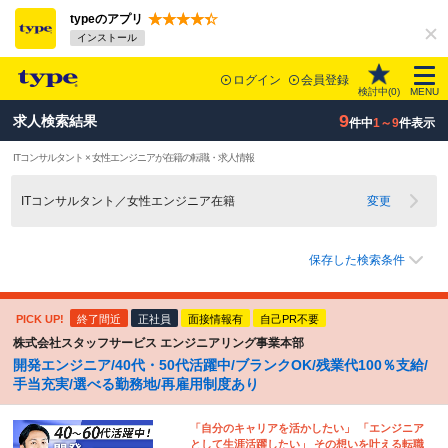
typeのアプリ
インストール
ログイン
会員登録
検討中(
0
)
MENU
9
求人検索結果
件中
1～9
件表示
ITコンサルタント × 女性エンジニアが在籍の転職・求人情報
ITコンサルタント／女性エンジニア在籍
変更
保存した検索条件
PICK UP!
終了間近
正社員
面接情報有
自己PR不要
株式会社スタッフサービス エンジニアリング事業本部
開発エンジニア/40代・50代活躍中/ブランクOK/残業代100％支給/
手当充実/選べる勤務地/再雇用制度あり
「自分のキャリアを活かしたい」 「エンジニア
として生涯活躍したい」 その想いを叶える転職