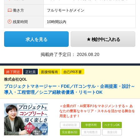
働き方
フルリモートがメイン
残業時間
10時間以内
求人を見る
検討中に入れる
掲載終了予定日：
2026.08.20
終了間近
正社員
面接情報有
自己PR不要
株式会社QOL
プロジェクトマネージャー・FDE／ITコンサル・企画提案・設計～
導入・工程管理／シニア経験者優遇・リモートOK
＜企業のIT・AI変革PJをマネジメントする＞ あ
なたの豊富なキャリア・スキルを活かせる舞台を
用意します！
未経験歓迎
学歴不問
ベテランOK
完全週休2日
賞与複数月
面接1回