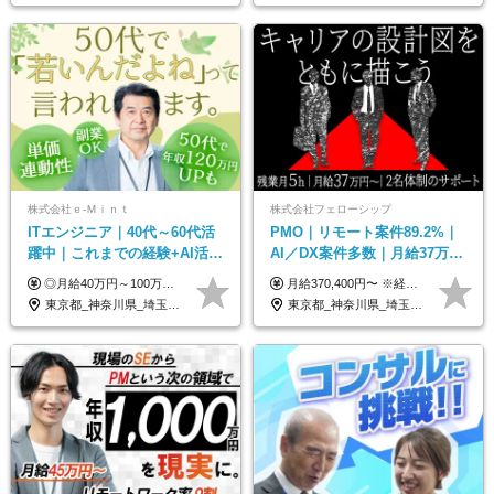
株式会社ｅ‐Ｍｉｎｔ
株式会社フェローシップ
ITエンジニア｜40代～60代活
PMO｜リモート案件89.2%｜
躍中｜これまでの経験+AI活用
AI／DX案件多数｜月給37万円
でスキルアップを支援｜残業
～｜300万円の年収UP事例有
◎月給40万円～100万円＋インセンティブ＋各種手当 ・年収120万〜300万円UPの実績も！ ・平均年収UP率は1.1～1.3倍 ・案件単価100%公開 × 単価連動の給与制度 ・能力等を考慮の上、決定いたします ※試用期間6ヵ月あり（待遇の変更はありません） ※固定残業代（月20～30時間・3万円～8万円）を含みます 《具体的には...》 ・案件単価65万円⇒年収約500万円 ・案件単価80万円⇒年収約600万円 ・案件単価120万円⇒年収約900万円 ＼ AIで生産性5倍になり給与UP ／ ◇案件単価100%公開 × 単価連動の給与制度 ◇年収120万〜300万UPの実績あり 「単価が上がれば、その分しっかり報われる」 そんなシンプルで納得できる評価制度です。 ⚫️年収300万円アップの実績も 参画する案件の単価を全て公開。 給与は単価に連動しているため納得感持って働くことが可能です。 過去には転職しただけで300万円以上アップした方もいます。 現場でAIを活用して成果を出して単価アップにつながったケースが多数！ ・AIツール利用料金全額負担 ・資格取得補助 ・月給保証制度 ・各種手当
月給370,400円〜 ※経験やスキルを考慮し、決定いたします ※上記金額には固定残業代（30時間分/70,400円～）を含みます。超過分は別途全額支給いたします ※試用期間6カ月あり（期間中の給与・待遇に差異はありません） ★想定年収4,444,800円～ ★50万円～300万円の年収UP事例があります！
月10h｜副業OK
｜PMO経験不問
東京都_神奈川県_埼玉県_千葉県_大阪府_愛知県_北海道_青森県_岩手県_宮城県_秋田県_山形県_福島県_茨城県_栃木県_群馬県_新潟県_山梨県_長野県_富山県_石川県_福井県_静岡県_岐阜県_三重県_兵庫県_京都府_滋賀県_奈良県_和歌山県_広島県_岡山県_鳥取県_島根県_山口県_徳島県_香川県_愛媛県_高知県_福岡県_熊本県_佐賀県_長崎県_大分県_宮崎県_鹿児島県_沖縄県
東京都_神奈川県_埼玉県_千葉県