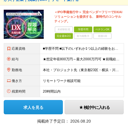
＜IPO準備進行中＞ 完全ベンダーフリーでDX/AI
ソリューションを提供する、 新時代のコンサル
ティング。
未経験歓迎
学歴不問
ベテランOK
完全週休2日
賞与複数月
面接1回
応募資格
■学歴不問 ■以下のいずれか1つ以上の経験をお持ちの方 ・ITプロジェクトで、PMやPLとして顧客折衝・上流工程・マネジメントなどの経験がある方 ・ITコンサルタントとしての実務経験がある方 ≪以下
給与
★想定年収800万円～最大2000万円可 ★前職給与を考慮 ★ストックオプション付与あり（IPO間近） ★昇給制度あり ┗入社6カ月後に3％以上の昇給があります。その後、業績に合わせて適宜、昇給します
勤務地
本社・プロジェクト先（東京都23区・横浜・川崎・千葉・埼玉が中心）いずれかでの勤務となります（常駐は全体の1割程度！） 《本社》東京都港区虎ノ門3-5-1 虎ノ門37森ビル12F ※(変更の範囲)
働き方
リモートワーク相談可能
残業時間
20時間以内
求人を見る
検討中に入れる
掲載終了予定日：
2026.08.20