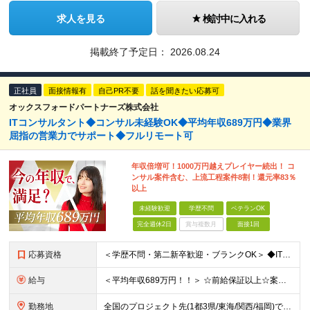
求人を見る
検討中に入れる
掲載終了予定日：
2026.08.24
正社員
面接情報有
自己PR不要
話を聞きたい応募可
オックスフォードパートナーズ株式会社
ITコンサルタント◆コンサル未経験OK◆平均年収689万円◆業界
屈指の営業力でサポート◆フルリモート可
年収倍増可！1000万円越えプレイヤー続出！ コ
ンサル案件含む、上流工程案件8割！還元率83％
以上
未経験歓迎
学歴不問
ベテランOK
完全週休2日
賞与複数月
面接1回
応募資格
＜学歴不問・第二新卒歓迎・ブランクOK＞ ◆IT業界での実務経験（2年以上） ※アプリ・インフラ等の領域は不問 【歓迎条件】 ◎コンサルティングファームでの実務経験 ◎SIにおける上流工程
給与
＜平均年収689万円！！＞ ☆前給保証以上☆案件待機期間も給与保証あり☆ 月給40万円～150万円（固定残業代含む） ※経験や能力を考慮し決定します ※試用期間6ヶ月あり。条件や待遇に差異はありません
勤務地
全国のプロジェクト先(1都3県/東海/関西/福岡)での勤務となります。 ★全国から参画可能な案件あり！ ★リモートワーク・リモート併用・常駐案件すべてあり！ ★転居を伴う転勤はナシ ┗1人1人の働き