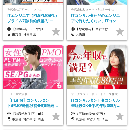
株式会社ブローウィッシュ
株式会社ヒューマンキュレーション
ITエンジニア（PM/PMO/PL）
ITコンサル◆ただのエンジニ
プライム7割/前給保証/リーダ
アで終りたくない。ITコンサ
ー経験不問/30、40代活躍中/
ル・PMに挑戦出来る！成長中
【前職給与アップ保証あり！ゆくゆくは年収800万以上も可能】 月給45万円～＋インセンティブ ※経験や適性を考慮の上、相談し決定します ※上記には固定残業代（20時間分/4万円～）が含まれます ※20時間を超過した場合は別途全額支給します ※試用期間（3ヶ月間）あり。給与・待遇に差異はございません それはより高度な案件にアサイン＆ 還元率が平均より高めのため、 これまでの給与から大幅にアップする人もいます。
【想定給与】 当社では、すべてのプロジェクトで受注単価を完全開示。 給与はその単価に連動し、還元率は80％以上を保証しています。 経験・スキル・貢献度に応じて報酬を正当に評価し、前職年収の保証も行っています。 ■正社員 月給35万円以上＋賞与年2回（みなし残業20h分含む） ◇試用期間は3ヶ月（期間中の待遇に変更なし） ◇みなし残業は案件先によって異なります。詳細は面談にてご説明致します。 ※経験・スキルを考慮し優遇 年収例： ・29歳女性／年収700万円（開発→上流転向） ・38歳男性／年収1,100万円（PMO・マネジメント） ・47歳男性／年収1,300万円（ITコンサル・高裁量案件）
リモート9割
の次世代IT企業
東京都_神奈川県
大阪府
ＦＴＣ株式会社
オックスフォードパートナーズ株式会社
【PL/PM】コンサルタン
ITコンサルタント◆コンサル
ト/PMO/幹部候補◆9期連続大
未経験OK◆平均年収689万円
幅増益！10期目の成長＋安定
◆業界屈指の営業力でサポー
【前職給与保証】 ■即戦力（経験目安5年以上）： 月給45万円～80万円 ■経験者（経験目安3年以上）： 月給40万円～60万円 ■ローキャリア（経験目安1年程度）： 月給35万円～40万円 ■未経験者： 月給30万円～35万円 ※上記金額には固定残業代30時間分 【未経験者5万5000円～7万3000円、 ローキャリア6万4000円～7万3000円、 経験者5万8000円～10万9000円、 即戦力8万2000円～14万5000円】を含みます。 ※30時間を超える場合は追加で全額支給します。 ※経験・能力・前職給与などを総合的に評価したうえでご納得いただけるよう個別決定。 未経験者の場合、前職給与とポテンシャルを査定のうえ決定いたします。 ※日本国内でのIT業界経験、または同等の実務経験と能力に応じて決定します。 ※前職給与は日本円かつ、日本国内での実績に基づき評価します。 【納得の評価システム】 ★クォーター毎に査定する評価制度導入！ 明確な評価基準で翌年度年収を上げましょう！ ★評価対象期間に在籍中のほとんどの社員が昇給し 年収アップを実現しています！ ★様々なインセンティブ制度を用意し多角的に正当評価しています！ ※試用期間6カ月（期間中の待遇等に差異なし）
＜平均年収689万円！！＞ ☆前給保証以上☆案件待機期間も給与保証あり☆ 月給40万円～150万円（固定残業代含む） ※経験や能力を考慮し決定します ※試用期間6ヶ月あり。条件や待遇に差異はありません ※上記には固定残業代（30時間分／7万6000円～）が含まれています。 ※超過分は時間外手当を別途支給。 【実際の給与例】 野原さん（35歳）※前職年収480万円 （Java／C#エンジニア ⇒ 業務系システム開発 ⇒ 要件定義・業務分析 ⇒ ITコンサル案件へ参画） ▼620万円（入社初年度） ・Web系業務システム開発（Java、C#） ・ 顧客折衝や開発チームとの調整 ・ 既存システムの改修・機能追加案件に従事 ▼780万円（入社2年目） ・ 金融機関向け業務系システムの要件定義・設計補助 ・ 開発チームと連携した業務分析・課題整理 ・小規模PMO支援案件への参画 ▼1,090万円（入社3年目） ・ 大手企業向けIT戦略・業務改革プロジェクトに参画 ・コンサルタントとして要件定義・業務改善提案・ベンダー調整を担当 ・ PMO／部分的PM業務も兼務し、上流工程での裁量を拡大
性【前給保証】
ト◆フルリモート可
東京都_神奈川県_埼玉県_千葉県
東京都_神奈川県_埼玉県_千葉県_大阪府_愛知県_北海道_青森県_岩手県_宮城県_秋田県_山形県_福島県_茨城県_栃木県_群馬県_新潟県_山梨県_長野県_富山県_石川県_福井県_静岡県_岐阜県_三重県_兵庫県_京都府_滋賀県_奈良県_和歌山県_広島県_岡山県_鳥取県_島根県_山口県_徳島県_香川県_愛媛県_高知県_福岡県_熊本県_佐賀県_長崎県_大分県_宮崎県_鹿児島県_沖縄県