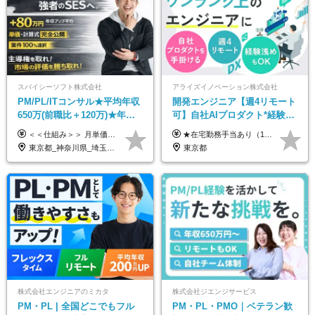
スパイシーソフト株式会社
アライズイノベーション株式会社
PM/PL/ITコンサル★平均年収
開発エンジニア【週4リモート
650万(前職比＋120万)★年間
可】自社AIプロダクト*経験浅
休日132日★残業月平均7.4h★
めOK*実働7.15h*業界シェア
＜＜仕組み＞＞ 月単価に応じて会社HPで公開しているテーブルにもとづき毎月決定されます！ https://www.tech4u.dev/payroll ＜＜実績＞＞ PM/PL・ITコンサル職の平均年収実績：650万円 前職比平均：＋120万円 ＜＜PM/PL・ITコンサル案件＞＞ ・PMO／進捗・課題管理：600〜800万円 ・要件定義／業務改善支援：650〜850万円 ・開発PM／PL：750〜1000万円 ・インフラPM／PL：750〜1000万円 ・ITコンサル／導入支援：800〜1000万円 ＜＜リーダークラス＞＞ 還元率：85〜90％ ・月単価100万円 → 年収約960万円 ・月単価120万円 → 年収約1150万円 ・月単価140万円 → 年収約1300万円 ※単価・還元率はすべて公開 ※待機時も給与保証 ※還元率は他社にあわせ社保の会社負担分も含めています 月給25万円～67万円＋賞与年2回 ※上記には、30時間分（4万5千円～12万1千円）の固定残業代が含まれています。超過分は別途支給します。 ※試用期間中も給与、福利厚生に差異なし 【固定残業代について】 固定残業30時間分（45,000円～121,000円）を含む ※超過分は別途全額支給
★在宅勤務手当あり（1日あたり500円） ★交通費は一律で支給します 年俸制：360万円〜800万円（12分割し、月々30万円～66.6万円を支給） ※経験・スキルを考慮して決定いたします。 ※上記金額には固定残業代（40時間分/7.5万円～16.6万円）を含みます。超過分は全額支給します。
リモあり
TOPクラス
東京都_神奈川県_埼玉県_千葉県_大阪府_愛知県_兵庫県_京都府_福岡県
東京都
株式会社エンジニアのミカタ
株式会社ジエンジサービス
PM・PL | 全国どこでもフル
PM・PL・PMO｜ベテラン歓