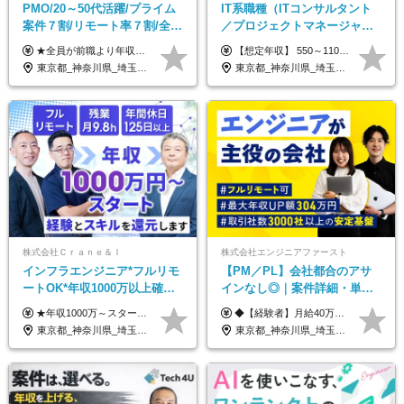
PMO/20～50代活躍/プライム
IT系職種（ITコンサルタント
案件７割/リモート率７割/全員
／プロジェクトマネージャー
前職より年収UP/有給取得率
／ITアーキテクト）
★全員が前職より年収UPを実現！ ★前職給与より120％アップ実績あり ★前職給与を最大限に考慮 ★入社4年目で年収800万円の社員も在籍！ 年俸420万円～960万円（1/12を毎月支給）＋インセンティブ＋各種手当 ※経験・スキルを考慮の上、決定します ※試用期間6ヶ月あり（期間中の給与、待遇に差異はありません） ※上記金額には固定残業代(月20時間／月5.6万円)を含みます ※超過分は別途全額支給します
【想定年収】 550～1100万 【想定役職】 課長代理 主任 一般 ※これまでの経験・年齢などを考慮し、当社給与規則に基づき決定します。 ※残業手当 一般社員（定型勤務・フレックスタイム制）の場合：時間外労働連動支給 一般社員（専門業務型裁量労働制）・管理職の場合：なし 裁量労働の場合について裁量労働手当がございますが、超過分の時間外手当の支給はありません。 （固定残業手当ではないため） ※裁量労働手当 一般社員（専門業務型裁量労働制）の場合：別途、裁量労働手当の支給がございます。
100%
東京都_神奈川県_埼玉県_千葉県
東京都_神奈川県_埼玉県_千葉県_大阪府_愛知県_北海道_青森県_岩手県_宮城県_秋田県_山形県_福島県_茨城県_栃木県_群馬県_新潟県_山梨県_長野県_富山県_石川県_福井県_静岡県_岐阜県_三重県_兵庫県_京都府_滋賀県_奈良県_和歌山県_広島県_岡山県_鳥取県_島根県_山口県_徳島県_香川県_愛媛県_高知県_福岡県_熊本県_佐賀県_長崎県_大分県_宮崎県_鹿児島県_沖縄県
株式会社Ｃｒａｎｅ＆Ｉ
株式会社エンジニアファースト
インフラエンジニア*フルリモ
【PM／PL】会社都合のアサ
ートOK*年収1000万以上確約*
インなし◎｜案件詳細・単
前職給与保障*残業月9.8h*40
価・給与テーブル全公開！働
★年収1000万～スタート！ 年俸1,000万円～1,162万8,000円（12分割） ※経験・スキルを考慮の上決定します ※上記金額には固定残業代（月30h分・158,400円～184,000円）を含みます ※超過分は別途全額支給します ※試用期間2ヶ月間あり（その他待遇に差異はありません）
◆【経験者】月給40万円～120万円(固定残業代含む)+各種手当 ※月30時間（76,000円～）の固定残業代を含みます。 ※上記を超える時間外労働分は追加で支給。 ※6ヶ月の試用期間あり（条件に変動なし） ・年収平均176万円アップ ・前職給与を保証 ◆単価連動性×還元率84％～100％で収入の大幅UPが可能 ・案件単価が月50万円の場合：年収417万円 ・案件単価が月70万円の場合：年収584万円 ・案件単価が月100万円の場合：年収834万円
代50代活躍
き方も年収も自分で選べる！
東京都_神奈川県_埼玉県_千葉県_大阪府_愛知県_北海道_青森県_岩手県_宮城県_秋田県_山形県_福島県_茨城県_栃木県_群馬県_新潟県_山梨県_長野県_富山県_石川県_福井県_静岡県_岐阜県_三重県_兵庫県_京都府_滋賀県_奈良県_和歌山県_広島県_岡山県_鳥取県_島根県_山口県_徳島県_香川県_愛媛県_高知県_福岡県_熊本県_佐賀県_長崎県_大分県_宮崎県_鹿児島県_沖縄県
東京都_神奈川県_埼玉県_千葉県_大阪府_愛知県_北海道_青森県_岩手県_宮城県_秋田県_山形県_福島県_茨城県_栃木県_群馬県_新潟県_山梨県_長野県_富山県_石川県_福井県_静岡県_岐阜県_三重県_兵庫県_京都府_滋賀県_奈良県_和歌山県_広島県_岡山県_鳥取県_島根県_山口県_徳島県_香川県_愛媛県_高知県_福岡県_熊本県_佐賀県_長崎県_大分県_宮崎県_鹿児島県_沖縄県