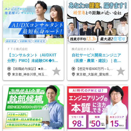
ＦＴＣ株式会社
株式会社オネスト
【コンサルタント（AI/DX/IT
自社サービス開発エンジニア
分野）PMO】未経験OK◆9期
（医療・農業・建設）｜在宅
連続大幅増益！AI企業へ進化
あり｜残業月平均13.3h｜年収
【前職給与保証】 ■未経験者： 月給30万円～35万円 ■ローキャリア（経験目安1年程度）： 月給35万円～40万円 ■経験者（経験目安3年以上）： 月給40万円～60万円 ■即戦力（経験目安5年以上）： 月給45万円～80万円 ※上記金額には固定残業代30時間分 【未経験者5万5000円～7万3000円、 ローキャリア6万4000円～7万3000円、 経験者5万8000円～10万9000円、 即戦力8万2000円～14万5000円】を含みます。 ※30時間を超える場合は追加で全額支給します。 ※経験・能力・前職給与などを総合的に評価したうえでご納得いただけるよう個別決定。 未経験者の場合、前職給与とポテンシャルを査定のうえ決定いたします。 ※日本国内でのIT業界経験、または同等の実務経験と能力に応じて決定します。 ※前職給与は日本円かつ、日本国内での実績に基づき評価します。 【納得の評価システム】 ★クォーター毎に査定する評価制度導入！ 明確な評価基準で翌年度年収を上げましょう！ ★評価対象期間に在籍中のほとんどの社員が昇給し 年収アップを実現しています！ ★様々なインセンティブ制度を用意し多角的に正当評価しています！ ※試用期間6カ月（期間中の待遇等に差異なし）
【想定年収600万円～1,300万円】 ★賞与年2回＋勤務地手当＋残業手当（年平均残業時間にて算出）を含む ※基本給＋勤務地手当＋役職手当 ※勤務地手当：結婚の有無に関係なく、物価などの違いを考慮して全社員に支給されます 月給40万円～89万円 ＜各種手当＞ ■勤務地手当（東京2万円／月、大阪1万円／月、名古屋5000円／月） ■通勤手当（月額5万円まで） ■扶養手当（6,000円／扶養親族一人） ■役職手当（8,000円～15万円） ※残業代は1分単位で全額支給します ※経験やスキルを考慮し、当社規定により給与を決定します ※執行役員は年俸制となる場合があります
中◆ポジション多数
1000万可｜賞与年2回
東京都_神奈川県_埼玉県_千葉県
東京都_大阪府_愛知県_福岡県