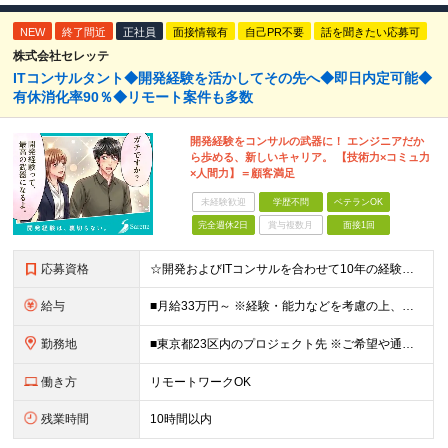
NEW
終了間近
正社員
面接情報有
自己PR不要
話を聞きたい応募可
株式会社セレッテ
ITコンサルタント◆開発経験を活かしてその先へ◆即日内定可能◆
有休消化率90％◆リモート案件も多数
開発経験をコンサルの武器に！ エンジニアだか
ら歩める、新しいキャリア。 【技術力×コミュ力
×人間力】＝顧客満足
未経験歓迎
学歴不問
ベテランOK
完全週休2日
賞与複数月
面接1回
応募資格
☆開発およびITコンサルを合わせて10年の経験者は最大限に評価します！ ■学歴不問 ■以下いずれかの経験をお持ちの方 ┗システム開発の経験（2年以上） ┗インフラ設計or構築経験（2年以上） ┗PMo
給与
■月給33万円～ ※経験・能力などを考慮の上、当社規定により優遇します。 ※上記にはみなし残業代(25時間分3万8325円～)を含みます。25時間を超える残業には別途全額残業代を支給します。 ◎
勤務地
■東京都23区内のプロジェクト先 ※ご希望や通勤時間を考慮して、配属先を決定します。 【本社】 東京都新宿区西新宿4-10-19 3階 ＼オフィス移転！デスクも心機一転アップデート！／ 全席に
働き方
リモートワークOK
残業時間
10時間以内