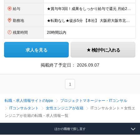
給与
★賞与年3回！成果をしっかり給与で還元 月給25万～40万円＋賞与年3回＋各種手当 ▼マネジメント経験者 月給40万～70万円＋賞与年3回＋各種手当 ◎将来的には年収1000万円以上も可能 ※経
勤務地
★転勤なし★徒歩5分 【本社】 大阪府大阪市北区堂島2-3-5 JPR堂島ウエスト 2F ※(変更の範囲)上記を除く当社関連勤務地
残業時間
20時間以内
求人を見る
検討中に入れる
掲載終了予定日：
2026.09.07
1
転職・求人情報サイトのtype
プロジェクトマネージャー・ITコンサル
ITコンサルタント
女性エンジニアが在籍
ITコンサルタント × 女性エ
ンジニアが在籍の転職・求人情報一覧
ほかの職種で探し直す