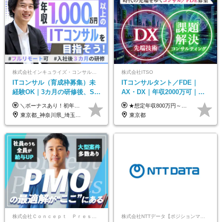
株式会社インキュライズ・コンサルティング
株式会社ITSO
ITコンサル（育成枠募集）未
ITコンサルタント／FDE｜
経験OK｜3カ月の研修後、SE
AX・DX｜年収2000万可｜取
からコンサルへステップアッ
引先の9割が大手企業｜残業月
＼ボーナスあり！初年度から年収300万円以上／ ■月給24万2,200円～35万円＋賞与＋各種手当 ※経験・年齢・能力等を考慮し決定いたします。 ※試用期間中（3カ月）は契約社員で、月給21万円＋諸手当になります。 （試用期間中は残業が発生しません。その他の待遇に変更はありません。） ＼自分の市場価値が上がる／ 定量評価×定性評価の明確な基準での評価制度を設けており、自分の目標達成度合いや仕事に対しての姿勢が給与にも反映されるようになっています。そのため、平均昇給額は40万円以上！100万円以上昇給する人もいます！ 【固定残業代について】 固定残業30時間分（46,000円～69,375円）を含む ※超過分は別途全額支給
★想定年収800万円～最大2000万円可 ★前職給与を考慮 ★ストックオプション付与あり（IPO間近） ★昇給制度あり ┗入社6カ月後に3％以上の昇給があります。その後、業績に合わせて適宜、昇給します。 月給66万円～166.6万円 ※経験、スキルにあわせて相談のうえ決定します。 ※残業手当は残業時間に応じて別途全額支給 ※試用期間6ヶ月（期間中、給与・待遇に差異はありません）
プ｜リモート8割以上
10h｜リモート案件有
東京都_神奈川県_埼玉県_千葉県_大阪府_愛知県_北海道_青森県_岩手県_宮城県_秋田県_山形県_福島県_茨城県_栃木県_群馬県_新潟県_山梨県_長野県_富山県_石川県_福井県_静岡県_岐阜県_三重県_兵庫県_京都府_滋賀県_奈良県_和歌山県_広島県_岡山県_鳥取県_島根県_山口県_徳島県_香川県_愛媛県_高知県_福岡県_熊本県_佐賀県_長崎県_大分県_宮崎県_鹿児島県_沖縄県
東京都
株式会社Ｃｏｎｃｅｐｔ Ｐｒｅｓｅｎｔｓ
株式会社NTTデータ【ポジションマッチ登録】