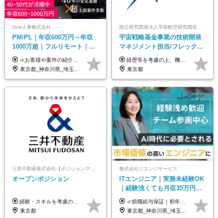
One人事株式会社
国立研究開発法人宇宙航空研究開発機構【JAXA】
PM/PL｜年収600万円～年収
宇宙戦略基金事業の技術開発
1000万超｜フルリモート｜
マネジメント担当/フレックス
SIerへの変革期をリード＆自
制/リモート活用/異業種出身者
≪お客様や案件の紹介によりインセンティブを支給！≫ 月給40万円以上＋賞与年2回＋インセンティブ ◎経験やスキルを考慮の上、優遇します ◎上記月給は固定残業代月45時間分(月額9万1040円以上)を含みます。超過した場合は全額追加支給します ◎試用期間3カ月あり(給与や福利厚生等は同じです) ＜年収例＞ 36歳／PL（元SE）／580万円 / 官公庁向けWebシステム開発 ※メンバーから2年でPLへ昇格 41歳／SL／616万円 / メーカー向けWebサイト開発 46歳／PL／742万円 / 金融情報連携システム開発 52歳 / PM / 952万円 / 信販システムの再構築 55歳 / PM / 910万円 / 製造業向け基盤構築開発
経歴等を考慮の上、機構の規定により決定します。 ＜大学卒業後、正規社員として民間企業に3年勤務した場合＞ ・月給30万円以上 ・年収470万円以上 年収概算を試算する場合は以下をご確認ください。 https://www.jaxa.jp/about/employ/trial_j.html ■昇給年1回、賞与年2回 ■諸手当（住居手当、通勤手当他） ■退職金制度あり ※年収470万円～ ※超過勤務分は別途支給します。 ※6ヶ月の試用期間あり。その間の待遇・給与に差異はありません。
社サービス
歓迎/国家プロジェクト
東京都_神奈川県_埼玉県_千葉県_大阪府_愛知県_北海道_青森県_岩手県_宮城県_秋田県_山形県_福島県_茨城県_栃木県_群馬県_新潟県_山梨県_長野県_富山県_石川県_福井県_静岡県_岐阜県_三重県_兵庫県_京都府_滋賀県_奈良県_和歌山県_広島県_岡山県_鳥取県_島根県_山口県_徳島県_香川県_愛媛県_高知県_福岡県_熊本県_佐賀県_長崎県_大分県_宮崎県_鹿児島県_沖縄県
東京都
三井不動産株式会社【ポジションマッチ登録】
株式会社ジエンジサービス
オープンポジション
ITエンジニア｜実務未経験OK
｜経験浅くても月収35万円～
｜チーム参画中心｜フルリモ
経験・スキルを考慮の上、決定します。 ▼参考情報 ----------------------- ＜想定年収850万円～1,500万円（基礎給与・賞与2回含む）＞ 月給42万円～ ※時間外勤務手当・諸手当等別途 ※試用期間3ヶ月 ※残業手当有り
≪前職給与保証｜初年度想定年収420万円～≫ 月給35万円以上＋決算賞与＋交通費 ※スキル・経験を考慮の上、優遇します ※上記月給には固定残業代月20時間分(4万5000円以上)を含みます。超過した場合は、その分追加支給します ※試用期間3～6ヵ月は固定残業代なし(雇用形態やその他待遇・福利厚生は同じです) ＝＝＝＝＝＝＝＝＝＝＝ ▼実力と成長にこだわった評価制度▼ 年2回の評価で昇給・昇格が決まります。 評価は、就業先のお客様からの評価をベースに、目標達成状況やプロジェクトでの役割・貢献度などを総合的に判断して決定します。 日々の働きぶりを実際に見ているお客様の声を反映することで、より公平で納得感のある評価を実現しています。 また、評価後は面談を通じてフィードバックを行い、今後の成長やキャリアについて一緒に考えていきます。 ▼成長につながる目標設定▼ 半期ごとに、具体的な行動ベースの目標を設定し、その達成度や取り組みのプロセスを評価に反映します。 目標は、お客様からのフィードバックや現場での課題をもとに設定するため、「今何を伸ばすべきか」が明確になります。 また、上司との面談を通じて振り返りと次の目標設定を行い、継続的なスキルアップと市場価値の向上を支援しています。
ート可｜自社サービスあり
東京都
東京都_神奈川県_埼玉県_千葉県_大阪府_愛知県_北海道_青森県_岩手県_宮城県_秋田県_山形県_福島県_茨城県_栃木県_群馬県_新潟県_山梨県_長野県_富山県_石川県_福井県_静岡県_岐阜県_三重県_兵庫県_京都府_滋賀県_奈良県_和歌山県_広島県_岡山県_鳥取県_島根県_山口県_徳島県_香川県_愛媛県_高知県_福岡県_熊本県_佐賀県_長崎県_大分県_宮崎県_鹿児島県_沖縄県