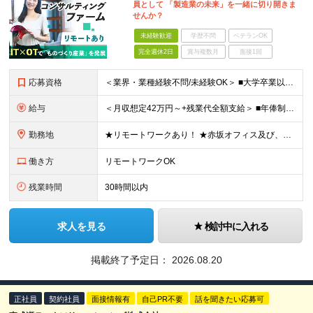
員として 「製造業の未来」を一緒に切り開きま
せんか？
未経験歓迎
学歴不問
ベテランOK
完全週休2日
賞与複数月
面接1回
応募資格
＜業界・業種経験不問/未経験OK＞ ■大学卒業以上 ＜経験者枠での採用も行っています！＞ ■学歴不問 ■コンサルタントとしての経験をお持ちの方 →IT業界や製造業での経験があれば歓迎します ＜求め
給与
＜月収想定42万円～+残業代全額支給＞ ■年俸制(12分割)： 504万円～900万円 ※経験・スキルを考慮し決定します ※残業代は別途支給します ※試用期間6カ月あり（給与・待遇・雇用形態に差異はあ
勤務地
★リモートワークあり！ ★赤坂オフィス及び、東京都内の各プロジェクト先にて勤務していただきます ■赤坂オフィス 東京都港区元赤坂1丁目3-13 赤坂センタービルディング15階 ※転居を伴う転勤なし
働き方
リモートワークOK
残業時間
30時間以内
求人を見る
検討中に入れる
掲載終了予定日：
2026.08.20
正社員
契約社員
面接情報有
自己PR不要
話を聞きたい応募可