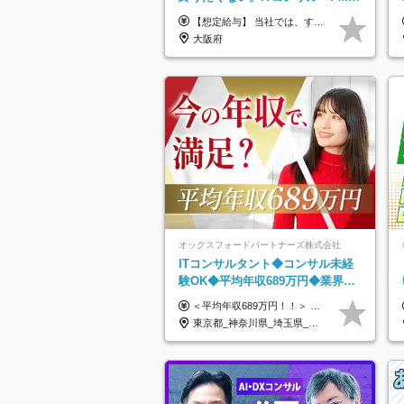
挑戦出来る！成長中の次世代IT企
【想定給与】 当社では、すべてのプロジェクトで受注単価を完全開示。 給与はその単価に連動し、還元率は80％以上を保証しています。 経験・スキル・貢献度に応じて報酬を正当に評価し、前職年収の保証も行っています。 ■正社員 月給35万円以上＋賞与年2回（みなし残業20h分含む） ◇試用期間は3ヶ月（期間中の待遇に変更なし） ◇みなし残業は案件先によって異なります。詳細は面談にてご説明致します。 ※経験・スキルを考慮し優遇 年収例： ・29歳女性／年収700万円（開発→上流転向） ・38歳男性／年収1,100万円（PMO・マネジメント） ・47歳男性／年収1,300万円（ITコンサル・高裁量案件）
業
大阪府
オックスフォードパートナーズ株式会社
ITコンサルタント◆コンサル未経
験OK◆平均年収689万円◆業界屈
指の営業力でサポート◆フルリモ
＜平均年収689万円！！＞ ☆前給保証以上☆案件待機期間も給与保証あり☆ 月給40万円～150万円（固定残業代含む） ※経験や能力を考慮し決定します ※試用期間6ヶ月あり。条件や待遇に差異はありません ※上記には固定残業代（30時間分／7万6000円～）が含まれています。 ※超過分は時間外手当を別途支給。 【実際の給与例】 野原さん（35歳）※前職年収480万円 （Java／C#エンジニア ⇒ 業務系システム開発 ⇒ 要件定義・業務分析 ⇒ ITコンサル案件へ参画） ▼620万円（入社初年度） ・Web系業務システム開発（Java、C#） ・ 顧客折衝や開発チームとの調整 ・ 既存システムの改修・機能追加案件に従事 ▼780万円（入社2年目） ・ 金融機関向け業務系システムの要件定義・設計補助 ・ 開発チームと連携した業務分析・課題整理 ・小規模PMO支援案件への参画 ▼1,090万円（入社3年目） ・ 大手企業向けIT戦略・業務改革プロジェクトに参画 ・コンサルタントとして要件定義・業務改善提案・ベンダー調整を担当 ・ PMO／部分的PM業務も兼務し、上流工程での裁量を拡大
ート可
東京都_神奈川県_埼玉県_千葉県_大阪府_愛知県_北海道_青森県_岩手県_宮城県_秋田県_山形県_福島県_茨城県_栃木県_群馬県_新潟県_山梨県_長野県_富山県_石川県_福井県_静岡県_岐阜県_三重県_兵庫県_京都府_滋賀県_奈良県_和歌山県_広島県_岡山県_鳥取県_島根県_山口県_徳島県_香川県_愛媛県_高知県_福岡県_熊本県_佐賀県_長崎県_大分県_宮崎県_鹿児島県_沖縄県