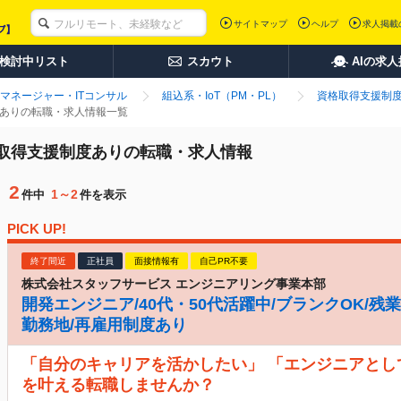
サイトマップ
ヘルプ
求人掲載
検討中リスト
スカウト
AIの求
マネージャー・ITコンサル
組込系・IoT（PM・PL）
資格取得支援制
制度ありの転職・求人情報一覧
 資格取得支援制度ありの転職・求人情報
2
1～2
件中
件を表示
PICK UP!
終了間近
正社員
面接情報有
自己PR不要
株式会社スタッフサービス エンジニアリング事業本部
開発エンジニア/40代・50代活躍中/ブランクOK/残業
勤務地/再雇用制度あり
「自分のキャリアを活かしたい」 「エンジニアとし
を叶える転職しませんか？