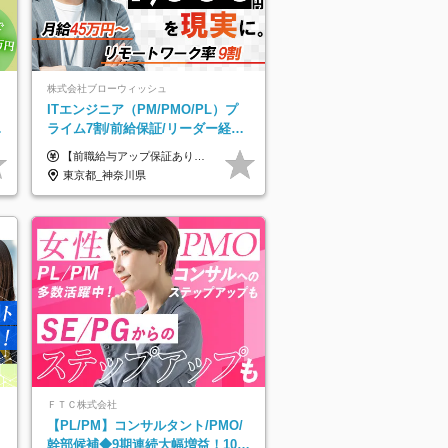
株式会社ブローウィッシュ
ITエンジニア（PM/PMO/PL）プ
ル
ライム7割/前給保証/リーダー経験
不問/30、40代活躍中/リモート9割
【前職給与アップ保証あり！ゆくゆくは年収800万以上も可能】 月給45万円～＋インセンティブ ※経験や適性を考慮の上、相談し決定します ※上記には固定残業代（20時間分/4万円～）が含まれます ※20時間を超過した場合は別途全額支給します ※試用期間（3ヶ月間）あり。給与・待遇に差異はございません それはより高度な案件にアサイン＆ 還元率が平均より高めのため、 これまでの給与から大幅にアップする人もいます。
東京都_神奈川県
ＦＴＣ株式会社
【PL/PM】コンサルタント/PMO/
幹部候補◆9期連続大幅増益！10期