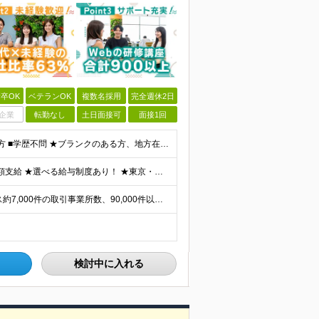
卒OK
ベテランOK
複数名採用
完全週休2日
企業
転勤なし
土日面接可
面接1回
■何らかの開発経験もしくは開発補助の経験をお持ちの方 ■学歴不問 ★ブランクのある方、地方在住の方も大歓迎です！
★通勤＆就業＆地域/住宅＆役職手当あり ★残業代は全額支給 ★選べる給与制度あり！ ★東京・神奈川・千葉・埼玉勤務の場合 月給23.5万円～55万円＋諸手当 （残業代は全額支給） (20,000円の
★リモート実績あり★ ご希望を伺い、業界トップクラス約7,000件の取引事業所数、90,000件以上のプロジェクトから検討をいたします。 全国の取引先での就業となります（沖縄を除く） ※勤務地
検討中に入れる