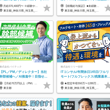
万円の年収UP事例有｜PMO経験
幅増益！AI企業へ進化中◆ポジシ
月給370,400円〜 ※経験やスキルを考慮し、決定いたします ※上記金額には固定残業代（30時間分/70,400円～）を含みます。超過分は別途全額支給いたします ※試用期間6カ月あり（期間中の給与・待遇に差異はありません） ★想定年収4,444,800円～ ★50万円～300万円の年収UP事例があります！
【前職給与保証】 ■未経験者： 月給30万円～35万円 ■ローキャリア（経験目安1年程度）： 月給35万円～40万円 ■経験者（経験目安3年以上）： 月給40万円～60万円 ■即戦力（経験目安5年以上）： 月給45万円～80万円 ※上記金額には固定残業代30時間分 【未経験者5万5000円～7万3000円、 ローキャリア6万4000円～7万3000円、 経験者5万8000円～10万9000円、 即戦力8万2000円～14万5000円】を含みます。 ※30時間を超える場合は追加で全額支給します。 ※経験・能力・前職給与などを総合的に評価したうえでご納得いただけるよう個別決定。 未経験者の場合、前職給与とポテンシャルを査定のうえ決定いたします。 ※日本国内でのIT業界経験、または同等の実務経験と能力に応じて決定します。 ※前職給与は日本円かつ、日本国内での実績に基づき評価します。 【納得の評価システム】 ★クォーター毎に査定する評価制度導入！ 明確な評価基準で翌年度年収を上げましょう！ ★評価対象期間に在籍中のほとんどの社員が昇給し 年収アップを実現しています！ ★様々なインセンティブ制度を用意し多角的に正当評価しています！ ※試用期間6カ月（期間中の待遇等に差異なし）
不問
ョン多数
東京都_神奈川県_埼玉県_千葉県
東京都_神奈川県_埼玉県_千葉県
株式会社バイテック
株式会社リリー技研
【PL／PM／ディレクター】当社
ITコンサル/年間休日145日/フルリ
幹部候補へ／AI推進中！目指せる
モート/フルフレックス/残業基本
AI人材／年収800万円以上可／リモ
し/全国からの応募OK/特別休暇あ
【月給70万円以上（PM）／想定年収840万円以上】 ★詳しくは下記をご参照ください！ ■SE/PL/テスト計画以降などの上流フェーズ 月給53万円以上 ※想定年収636万円以上 ■PM/ディレクター（管理職・幹部候補） 月給70万円以上 ※想定年収840万円以上 ※単価の変動により給与も随時更新（完全単価連動型） ※育成枠については個人の経験・能力を考慮し決定 ※超過勤務については別途残業手当を支給 【固定残業代について】 なし（残業代は、実際の労働時間に応じて別途全額支給）
★想定年収550万〜1289万円 ■契約社員 月給45.8万〜71.6万円 ★想定年収688万〜1611万円 ■正社員 月給57.3万〜89.5万円 ※給与は経験・スキルを考慮の上、決定します。 ※試用期間3ヶ月（その間の給与・待遇に差異はありません）期間は短縮の可能性あり ※残業代は別途全額支給します 【★評価について★】 弊社では、1〜7の7段階からなる等級制を導入しています。 【★昇給の仕組み★】 等級が1段階上がるごとに、基本給の25％に相当する額が昇給されます。 評価は年2回実施されるため、年に2回の昇給チャンスがあります。 頑張りが正当に評価される、透明性の高い制度です。
ート80％
り
東京都
東京都_神奈川県_埼玉県_千葉県_大阪府_愛知県_北海道_青森県_岩手県_宮城県_秋田県_山形県_福島県_茨城県_栃木県_群馬県_新潟県_山梨県_長野県_富山県_石川県_福井県_静岡県_岐阜県_三重県_兵庫県_京都府_滋賀県_奈良県_和歌山県_広島県_岡山県_鳥取県_島根県_山口県_徳島県_香川県_愛媛県_高知県_福岡県_熊本県_佐賀県_長崎県_大分県_宮崎県_鹿児島県_沖縄県