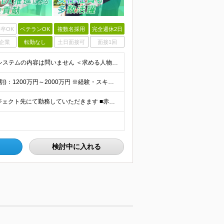
卒OK
ベテランOK
複数名採用
完全週休2日
企業
転勤なし
土日面接可
面接1回
■学歴不問 ■PMorPL経験をお持ちの方 →手掛けていたシステムの内容は問いません ＜求める人物像＞ ・主体的に行動できる方 ・製造業の発展に貢献したいという意欲がある方 ・顧客と深く向き合い、本
＜月収想定100万円～+残業代全額支給＞ ■年俸制(12分割)：1200万円～2000万円 ※経験・スキルを考慮し決定します ※残業代は別途支給します ※試用期間6カ月あり（給与・待遇・雇用形態に差異
★リモートワークあり！ ★赤坂オフィス及び、各プロジェクト先にて勤務していただきます ■赤坂オフィス 東京都港区元赤坂1丁目3-13 赤坂センタービルディング15階 ※転居を伴う転勤なし 【出張
検討中に入れる