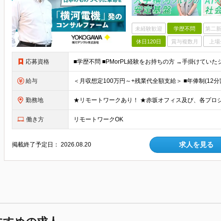
未経験歓迎
学歴不問
第二新
休日120日
賞与複数月
上場
応募資格
給与
勤務地
働き方
リモートワークOK
求人を見る
掲載終了予定日：
2026.08.20