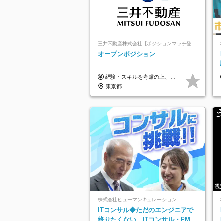
三井不動産株式会社【ポジションマッチ登録】
オープンポジション
経験・スキルを考慮の上、決定します。 ▼参考情報 ----------------------- ＜想定年収850万円～1,500万円（基礎給与・賞与2回含む）＞ 月給42万円～ ※時間外勤務手当・諸手当等別途 ※試用期間3ヶ月 ※残業手当有り
東京都
株式会社ヒューマンキュレーション
ITコンサル◆ただのエンジニアで
終りたくない。ITコンサル・PMに