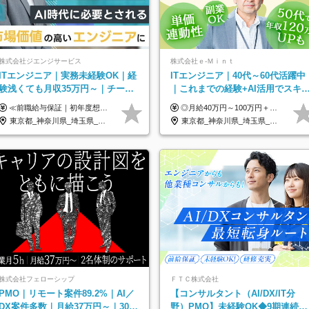
株式会社ジエンジサービス
株式会社ｅ‐Ｍｉｎｔ
ITエンジニア｜実務未経験OK｜経
ITエンジニア｜40代～60代活躍中
験浅くても月収35万円～｜チーム
｜これまでの経験+AI活用でスキ
参画中心｜フルリモート可｜自社
アップを支援｜残業月10h｜副業
≪前職給与保証｜初年度想定年収420万円～≫ 月給35万円以上＋決算賞与＋交通費 ※スキル・経験を考慮の上、優遇します ※上記月給には固定残業代月20時間分(4万5000円以上)を含みます。超過した場合は、その分追加支給します ※試用期間3～6ヵ月は固定残業代なし(雇用形態やその他待遇・福利厚生は同じです) ＝＝＝＝＝＝＝＝＝＝＝ ▼実力と成長にこだわった評価制度▼ 年2回の評価で昇給・昇格が決まります。 評価は、就業先のお客様からの評価をベースに、目標達成状況やプロジェクトでの役割・貢献度などを総合的に判断して決定します。 日々の働きぶりを実際に見ているお客様の声を反映することで、より公平で納得感のある評価を実現しています。 また、評価後は面談を通じてフィードバックを行い、今後の成長やキャリアについて一緒に考えていきます。 ▼成長につながる目標設定▼ 半期ごとに、具体的な行動ベースの目標を設定し、その達成度や取り組みのプロセスを評価に反映します。 目標は、お客様からのフィードバックや現場での課題をもとに設定するため、「今何を伸ばすべきか」が明確になります。 また、上司との面談を通じて振り返りと次の目標設定を行い、継続的なスキルアップと市場価値の向上を支援しています。
◎月給40万円～100万円＋インセンティブ＋各種手当 ・年収120万〜300万円UPの実績も！ ・平均年収UP率は1.1～1.3倍 ・案件単価100%公開 × 単価連動の給与制度 ・能力等を考慮の上、決定いたします ※試用期間6ヵ月あり（待遇の変更はありません） ※固定残業代（月20～30時間・3万円～8万円）を含みます 《具体的には...》 ・案件単価65万円⇒年収約500万円 ・案件単価80万円⇒年収約600万円 ・案件単価120万円⇒年収約900万円 ＼ AIで生産性5倍になり給与UP ／ ◇案件単価100%公開 × 単価連動の給与制度 ◇年収120万〜300万UPの実績あり 「単価が上がれば、その分しっかり報われる」 そんなシンプルで納得できる評価制度です。 ⚫️年収300万円アップの実績も 参画する案件の単価を全て公開。 給与は単価に連動しているため納得感持って働くことが可能です。 過去には転職しただけで300万円以上アップした方もいます。 現場でAIを活用して成果を出して単価アップにつながったケースが多数！ ・AIツール利用料金全額負担 ・資格取得補助 ・月給保証制度 ・各種手当
サービスあり
OK
東京都_神奈川県_埼玉県_千葉県_大阪府_愛知県_北海道_青森県_岩手県_宮城県_秋田県_山形県_福島県_茨城県_栃木県_群馬県_新潟県_山梨県_長野県_富山県_石川県_福井県_静岡県_岐阜県_三重県_兵庫県_京都府_滋賀県_奈良県_和歌山県_広島県_岡山県_鳥取県_島根県_山口県_徳島県_香川県_愛媛県_高知県_福岡県_熊本県_佐賀県_長崎県_大分県_宮崎県_鹿児島県_沖縄県
東京都_神奈川県_埼玉県_千葉県_大阪府_愛知県_北海道_青森県_岩手県_宮城県_秋田県_山形県_福島県_茨城県_栃木県_群馬県_新潟県_山梨県_長野県_富山県_石川県_福井県_静岡県_岐阜県_三重県_兵庫県_京都府_滋賀県_奈良県_和歌山県_広島県_岡山県_鳥取県_島根県_山口県_徳島県_香川県_愛媛県_高知県_福岡県_熊本県_佐賀県_長崎県_大分県_宮崎県_鹿児島県_沖縄県
株式会社フェローシップ
ＦＴＣ株式会社
PMO｜リモート案件89.2%｜AI／
【コンサルタント（AI/DX/IT分
DX案件多数｜月給37万円～｜300
野）PMO】未経験OK◆9期連続大