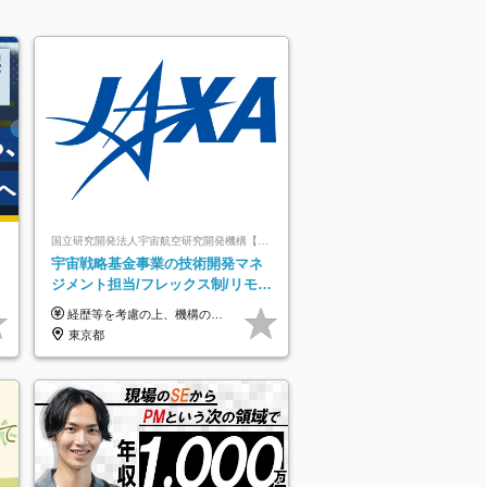
国立研究開発法人宇宙航空研究開発機構【JAXA】
＊
宇宙戦略基金事業の技術開発マネ
ジメント担当/フレックス制/リモー
ト活用/異業種出身者歓迎/国家プロ
経歴等を考慮の上、機構の規定により決定します。 ＜大学卒業後、正規社員として民間企業に3年勤務した場合＞ ・月給30万円以上 ・年収470万円以上 年収概算を試算する場合は以下をご確認ください。 https://www.jaxa.jp/about/employ/trial_j.html ■昇給年1回、賞与年2回 ■諸手当（住居手当、通勤手当他） ■退職金制度あり ※年収470万円～ ※超過勤務分は別途支給します。 ※6ヶ月の試用期間あり。その間の待遇・給与に差異はありません。
ジェクト
東京都