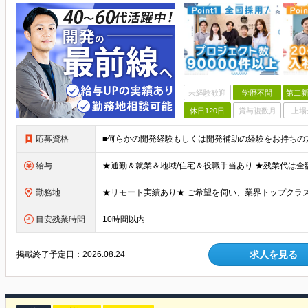
未経験歓迎
学歴不問
第二新
休日120日
賞与複数月
上場
応募資格
給与
勤務地
目安残業時間
10時間以内
求人を見る
掲載終了予定日：
2026.08.24