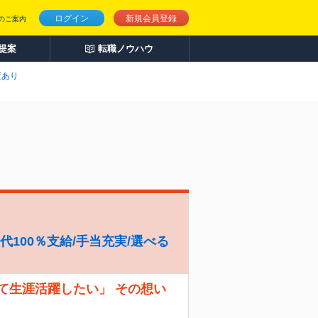
ログイン
新規会員登録
のご案内
人提案
転職ノウハウ
度あり
代100％支給/手当充実/選べる
て生涯活躍したい」 その想い