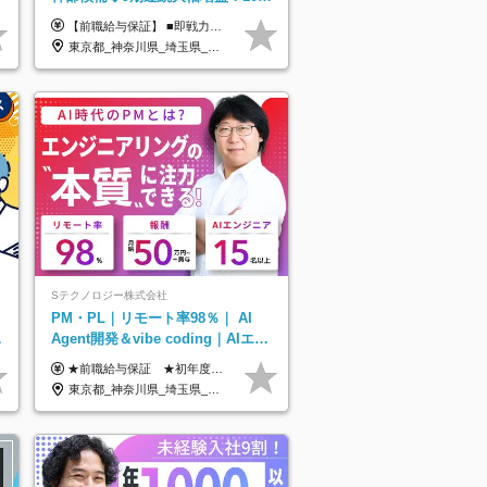
目の成長＋安定性【前給保証】
【前職給与保証】 ■即戦力（経験目安5年以上）： 月給45万円～80万円 ■経験者（経験目安3年以上）： 月給40万円～60万円 ■ローキャリア（経験目安1年程度）： 月給35万円～40万円 ■未経験者： 月給30万円～35万円 ※上記金額には固定残業代30時間分 【未経験者5万5000円～7万3000円、 ローキャリア6万4000円～7万3000円、 経験者5万8000円～10万9000円、 即戦力8万2000円～14万5000円】を含みます。 ※30時間を超える場合は追加で全額支給します。 ※経験・能力・前職給与などを総合的に評価したうえでご納得いただけるよう個別決定。 未経験者の場合、前職給与とポテンシャルを査定のうえ決定いたします。 ※日本国内でのIT業界経験、または同等の実務経験と能力に応じて決定します。 ※前職給与は日本円かつ、日本国内での実績に基づき評価します。 【納得の評価システム】 ★クォーター毎に査定する評価制度導入！ 明確な評価基準で翌年度年収を上げましょう！ ★評価対象期間に在籍中のほとんどの社員が昇給し 年収アップを実現しています！ ★様々なインセンティブ制度を用意し多角的に正当評価しています！ ※試用期間6カ月（期間中の待遇等に差異なし）
東京都_神奈川県_埼玉県_千葉県
Sテクノロジー株式会社
PM・PL｜リモート率98％｜ AI
な
Agent開発＆vibe coding｜AIエン
ジニアチームをリード
★前職給与保証 ★初年度年収700～800万円も可能 月給50万円～90万円＋賞与年2回＋各種手当 ◎スキルや経験などを考慮。前職から給与アップをお約束します！ ◎上記月給には固定残業代30時間分(95000円～)を含みます。超過した場合は追加支給します ◎試用期間は6ヵ月あり。その間の給与・待遇に差異はありません
東京都_神奈川県_埼玉県_千葉県_大阪府_愛知県_北海道_青森県_岩手県_宮城県_秋田県_山形県_福島県_茨城県_栃木県_群馬県_新潟県_山梨県_長野県_富山県_石川県_福井県_静岡県_岐阜県_三重県_兵庫県_京都府_滋賀県_奈良県_和歌山県_広島県_岡山県_鳥取県_島根県_山口県_徳島県_香川県_愛媛県_高知県_福岡県_熊本県_佐賀県_長崎県_大分県_宮崎県_鹿児島県_沖縄県