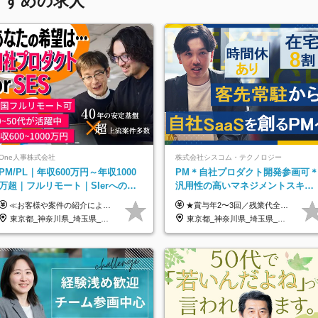
すすめの求人
One人事株式会社
株式会社シスコム・テクノロジー
PM/PL｜年収600万円～年収1000
PM＊自社プロダクト開発参画可
万超｜フルリモート｜SIerへの変
汎用性の高いマネジメントスキル
革期をリード＆自社サービス
＊年収1000万以上可
≪お客様や案件の紹介によりインセンティブを支給！≫ 月給40万円以上＋賞与年2回＋インセンティブ ◎経験やスキルを考慮の上、優遇します ◎上記月給は固定残業代月45時間分(月額9万1040円以上)を含みます。超過した場合は全額追加支給します ◎試用期間3カ月あり(給与や福利厚生等は同じです) ＜年収例＞ 36歳／PL（元SE）／580万円 / 官公庁向けWebシステム開発 ※メンバーから2年でPLへ昇格 41歳／SL／616万円 / メーカー向けWebサイト開発 46歳／PL／742万円 / 金融情報連携システム開発 52歳 / PM / 952万円 / 信販システムの再構築 55歳 / PM / 910万円 / 製造業向け基盤構築開発
★賞与年2〜3回／残業代全額支給／子ども手当（月1万円）／誕生日手当（年1回1万円）★ ＜初年度の想定年収:600万円～800万円＞ 月給50万7000円～70万4000円＋賞与年2回＋決算賞与 ※経験・能力を考慮のうえ決定します。 ※専門性を高めながらチームを牽引する「プロジェクト推進力」を高く評価し、給与へダイレクトに反映します。 ※試用期間6ヶ月（待遇変動なし） 年収800万円以上も⽬指せます。 経験・スキル・前職給与を最大限に考慮し、 ご納得いただける条件を提示します。 【賞与】 年2〜3回支給（7月・12月＋業績により決算賞与） 当社では、目の前の案件による固定報酬だけが評価の全てではありません。 メンバー育成、現場でのポジション拡大、 ナレッジの共有、そして組織づくりへの参画など、 「会社への貢献度（ビジネスプロセス）」 を昇給・賞与へダイレクトに反映しています。 専門性を高める「技術」と、チームを前進させる「プロジェクト推進」。 この両輪を回すことで、確かなスキル成長と年収アップを同時に実現できる環境です。
東京都_神奈川県_埼玉県_千葉県_大阪府_愛知県_北海道_青森県_岩手県_宮城県_秋田県_山形県_福島県_茨城県_栃木県_群馬県_新潟県_山梨県_長野県_富山県_石川県_福井県_静岡県_岐阜県_三重県_兵庫県_京都府_滋賀県_奈良県_和歌山県_広島県_岡山県_鳥取県_島根県_山口県_徳島県_香川県_愛媛県_高知県_福岡県_熊本県_佐賀県_長崎県_大分県_宮崎県_鹿児島県_沖縄県
東京都_神奈川県_埼玉県_千葉県