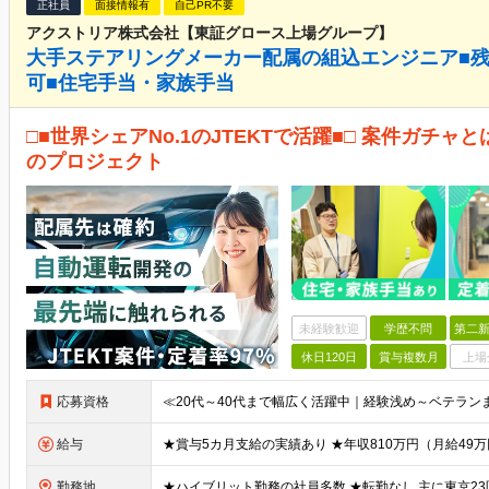
正社員
面接情報有
自己PR不要
アクストリア株式会社【東証グロース上場グループ】
大手ステアリングメーカー配属の組込エンジニア■残業
可■住宅手当・家族手当
□■世界シェアNo.1のJTEKTで活躍■□ 案件ガチ
のプロジェクト
未経験歓迎
学歴不問
第二新
休日120日
賞与複数月
上場
応募資格
給与
勤務地