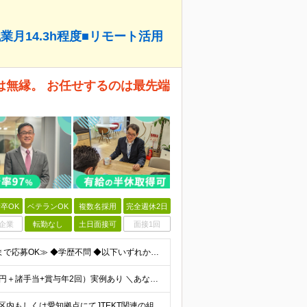
月14.3h程度■リモート活用
ャとは無縁。 お任せするのは最先端
卒OK
ベテランOK
複数名採用
完全週休2日
企業
転勤なし
土日面接可
面接1回
≪20代～40代まで幅広く活躍中｜経験浅め～ベテランまで応募OK≫ ◆学歴不問 ◆以下いずれかの経験がある方 ├何らかの組込系の開発経験 └MATLABを用いたモデルベース開発
★賞与5カ月支給の実績あり ★年収810万円（月給49万円＋諸手当+賞与年2回）実例あり ＼あなたの経験を給与に還元いたします／ ▼基本的な組み込みの知識がある方 月給25.4万円～＋各種手当＋賞与
★ハイブリット勤務の社員多数 ★転勤なし 主に東京23区内もしくは愛知拠点にてJTEKT関連の組込プロジェクトをお任せします。 ☆その他、愛知・三重・神奈川・群馬・静岡・奈良・大阪でのプロジェクト