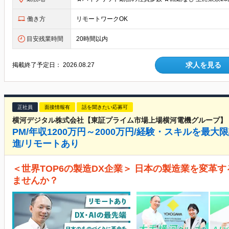
働き方
リモートワークOK
目安残業時間
20時間以内
求人を見る
掲載終了予定日：
2026.08.27
正社員
面接情報有
話を聞きたい応募可
横河デジタル株式会社【東証プライム市場上場横河電機グループ】
PM/年収1200万円～2000万円/経験・スキルを最
進/リモートあり
＜世界TOP6の製造DX企業＞ 日本の製造業を変革す
ませんか？