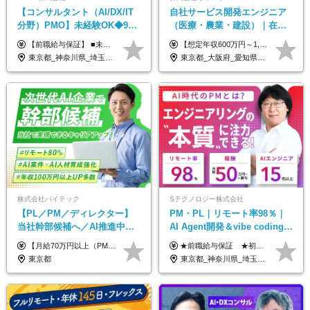
【コンサルタント（AI/DX/IT
自社サービス開発エンジニア
分野）PMO】未経験OK◆9期
（医療・農業・建設）｜在宅
連続大幅増益！AI企業へ進化
あり｜残業月平均13.3h｜年収
【前職給与保証】 ■未経験者： 月給30万円～35万円 ■ローキャリア（経験目安1年程度）： 月給35万円～40万円 ■経験者（経験目安3年以上）： 月給40万円～60万円 ■即戦力（経験目安5年以上）： 月給45万円～80万円 ※上記金額には固定残業代30時間分 【未経験者5万5000円～7万3000円、 ローキャリア6万4000円～7万3000円、 経験者5万8000円～10万9000円、 即戦力8万2000円～14万5000円】を含みます。 ※30時間を超える場合は追加で全額支給します。 ※経験・能力・前職給与などを総合的に評価したうえでご納得いただけるよう個別決定。 未経験者の場合、前職給与とポテンシャルを査定のうえ決定いたします。 ※日本国内でのIT業界経験、または同等の実務経験と能力に応じて決定します。 ※前職給与は日本円かつ、日本国内での実績に基づき評価します。 【納得の評価システム】 ★クォーター毎に査定する評価制度導入！ 明確な評価基準で翌年度年収を上げましょう！ ★評価対象期間に在籍中のほとんどの社員が昇給し 年収アップを実現しています！ ★様々なインセンティブ制度を用意し多角的に正当評価しています！ ※試用期間6カ月（期間中の待遇等に差異なし）
【想定年収600万円～1,300万円】 ★賞与年2回＋勤務地手当＋残業手当（年平均残業時間にて算出）を含む ※基本給＋勤務地手当＋役職手当 ※勤務地手当：結婚の有無に関係なく、物価などの違いを考慮して全社員に支給されます 月給40万円～89万円 ＜各種手当＞ ■勤務地手当（東京2万円／月、大阪1万円／月、名古屋5000円／月） ■通勤手当（月額5万円まで） ■扶養手当（6,000円／扶養親族一人） ■役職手当（8,000円～15万円） ※残業代は1分単位で全額支給します ※経験やスキルを考慮し、当社規定により給与を決定します ※執行役員は年俸制となる場合があります
中◆ポジション多数
1000万可｜賞与年2回
東京都_神奈川県_埼玉県_千葉県
東京都_大阪府_愛知県_福岡県
株式会社バイテック
Sテクノロジー株式会社
【PL／PM／ディレクター】
PM・PL｜リモート率98％｜
当社幹部候補へ／AI推進中！
AI Agent開発＆vibe coding｜
目指せるAI人材／年収800万円
AIエンジニアチームをリード
【月給70万円以上（PM）／想定年収840万円以上】 ★詳しくは下記をご参照ください！ ■SE/PL/テスト計画以降などの上流フェーズ 月給53万円以上 ※想定年収636万円以上 ■PM/ディレクター（管理職・幹部候補） 月給70万円以上 ※想定年収840万円以上 ※単価の変動により給与も随時更新（完全単価連動型） ※育成枠については個人の経験・能力を考慮し決定 ※超過勤務については別途残業手当を支給 【固定残業代について】 なし（残業代は、実際の労働時間に応じて別途全額支給）
★前職給与保証 ★初年度年収700～800万円も可能 月給50万円～90万円＋賞与年2回＋各種手当 ◎スキルや経験などを考慮。前職から給与アップをお約束します！ ◎上記月給には固定残業代30時間分(95000円～)を含みます。超過した場合は追加支給します ◎試用期間は6ヵ月あり。その間の給与・待遇に差異はありません
以上可／リモート80％
東京都
東京都_神奈川県_埼玉県_千葉県_大阪府_愛知県_北海道_青森県_岩手県_宮城県_秋田県_山形県_福島県_茨城県_栃木県_群馬県_新潟県_山梨県_長野県_富山県_石川県_福井県_静岡県_岐阜県_三重県_兵庫県_京都府_滋賀県_奈良県_和歌山県_広島県_岡山県_鳥取県_島根県_山口県_徳島県_香川県_愛媛県_高知県_福岡県_熊本県_佐賀県_長崎県_大分県_宮崎県_鹿児島県_沖縄県