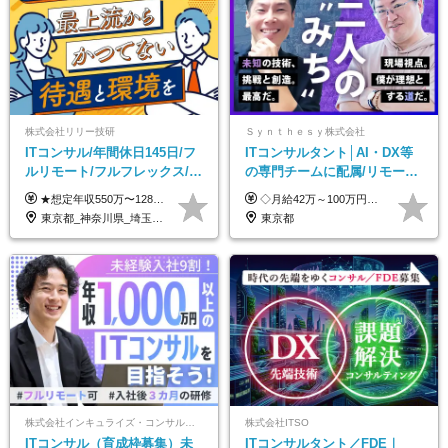
株式会社リリー技研
Ｓｙｎｔｈｅｓｙ株式会社
ITコンサル/年間休日145日/フ
ITコンサルタント│AI・DX等
ルリモート/フルフレックス/残
の専門チームに配属/リモート
業基本なし/全国からの応募
×フレックス/Big4と同水準の
★想定年収550万〜1289万円 ■契約社員 月給45.8万〜71.6万円 ★想定年収688万〜1611万円 ■正社員 月給57.3万〜89.5万円 ※給与は経験・スキルを考慮の上、決定します。 ※試用期間3ヶ月（その間の給与・待遇に差異はありません）期間は短縮の可能性あり ※残業代は別途全額支給します 【★評価について★】 弊社では、1〜7の7段階からなる等級制を導入しています。 【★昇給の仕組み★】 等級が1段階上がるごとに、基本給の25％に相当する額が昇給されます。 評価は年2回実施されるため、年に2回の昇給チャンスがあります。 頑張りが正当に評価される、透明性の高い制度です。
◇月給42万～100万円＋賞与年2回 └年収900～1600万円可能 ★☆年収例☆★ ◎37歳・元開発エンジニア └年収900万（2年後に年収150万UP実績） ◎40歳・元SierのPM └年収1400万（2年後に年収300万UP実績） ◎43歳・元コンサルタント └年収1600万（2年後に年収200万UP実績） ※経験・スキルを考慮し決定します ※試用期間3～6カ月あり（その間の待遇に差異はありません） 【固定残業代について】 なし（残業代は、実際の労働時間に応じて別途全額支給）
OK/特別休暇あり
給与・待遇
東京都_神奈川県_埼玉県_千葉県_大阪府_愛知県_北海道_青森県_岩手県_宮城県_秋田県_山形県_福島県_茨城県_栃木県_群馬県_新潟県_山梨県_長野県_富山県_石川県_福井県_静岡県_岐阜県_三重県_兵庫県_京都府_滋賀県_奈良県_和歌山県_広島県_岡山県_鳥取県_島根県_山口県_徳島県_香川県_愛媛県_高知県_福岡県_熊本県_佐賀県_長崎県_大分県_宮崎県_鹿児島県_沖縄県
東京都
株式会社インキュライズ・コンサルティング
株式会社ITSO
ITコンサル（育成枠募集）未
ITコンサルタント／FDE｜