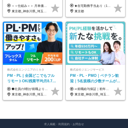
休日132日★残業月平均7.4h★
めOK*実働7.15h*業界シェア
＜＜仕組み＞＞ 月単価に応じて会社HPで公開しているテーブルにもとづき毎月決定されます！ https://www.tech4u.dev/payroll ＜＜実績＞＞ PM/PL・ITコンサル職の平均年収実績：650万円 前職比平均：＋120万円 ＜＜PM/PL・ITコンサル案件＞＞ ・PMO／進捗・課題管理：600〜800万円 ・要件定義／業務改善支援：650〜850万円 ・開発PM／PL：750〜1000万円 ・インフラPM／PL：750〜1000万円 ・ITコンサル／導入支援：800〜1000万円 ＜＜リーダークラス＞＞ 還元率：85〜90％ ・月単価100万円 → 年収約960万円 ・月単価120万円 → 年収約1150万円 ・月単価140万円 → 年収約1300万円 ※単価・還元率はすべて公開 ※待機時も給与保証 ※還元率は他社にあわせ社保の会社負担分も含めています 月給25万円～67万円＋賞与年2回 ※上記には、30時間分（4万5千円～12万1千円）の固定残業代が含まれています。超過分は別途支給します。 ※試用期間中も給与、福利厚生に差異なし 【固定残業代について】 固定残業30時間分（45,000円～121,000円）を含む ※超過分は別途全額支給
★在宅勤務手当あり（1日あたり500円） ★交通費は一律で支給します 年俸制：360万円〜800万円（12分割し、月々30万円～66.6万円を支給） ※経験・スキルを考慮して決定いたします。 ※上記金額には固定残業代（40時間分/7.5万円～16.6万円）を含みます。超過分は全額支給します。
リモあり
TOPクラス
東京都_神奈川県_埼玉県_千葉県_大阪府_愛知県_兵庫県_京都府_福岡県
東京都
株式会社エンジニアのミカタ
株式会社ジエンジサービス
PM・PL | 全国どこでもフル
PM・PL・PMO｜ベテラン歓
リモートOK/残業平均月8.7h/9
迎｜5名規模の少数チームが中
割が前職より給与アップ/フレ
心｜フルリモートOK｜直請け
◆社員の9割が前職より給与アップ！ 月給450,000円～531,500円+賞与＋インセンティブ ※経験・スキルを考慮の上、優遇いたします ※残業代につきましては、面接時にご説明させていただきます ※試用期間6ヶ月（給与・待遇に差異はございません）
≪前職給与保証｜初年度想定年収600万円～≫ 月給45万円以上＋決算賞与＋交通費 ※スキル・経験を考慮の上、優遇します ※上記月給には固定残業代月20時間分(5万1000円以上)を含みます。超過した場合は、その分追加支給します ※試用期間3～6ヵ月は固定残業代なし(雇用形態やその他待遇・福利厚生は同じです) =========== ▼実力と成長にこだわった評価制度▼ 年2回の評価で昇給・昇格が決まります。 評価は、就業先のお客様からの評価をベースに、目標達成状況やプロジェクトでの役割・貢献度などを総合的に判断して決定します。 日々の働きぶりを実際に見ているお客様の声を反映することで、より公平で納得感のある評価を実現しています。 また、評価後は面談を通じてフィードバックを行い、今後の成長やキャリアについて一緒に考えていきます。 ▼成長につながる目標設定▼ 半期ごとに、具体的な行動ベースの目標を設定し、その達成度や取り組みのプロセスを評価に反映します。 目標は、お客様からのフィードバックや現場での課題をもとに設定するため、「今何を伸ばすべきか」が明確になります。 また、上司との面談を通じて振り返りと次の目標設定を行い、継続的なスキルアップと市場価値の向上を支援しています。
ックスタイム制
7割｜年収600万円〜
東京都_神奈川県_埼玉県_千葉県_大阪府_愛知県_北海道_青森県_岩手県_宮城県_秋田県_山形県_福島県_茨城県_栃木県_群馬県_新潟県_山梨県_長野県_富山県_石川県_福井県_静岡県_岐阜県_三重県_兵庫県_京都府_滋賀県_奈良県_和歌山県_広島県_岡山県_鳥取県_島根県_山口県_徳島県_香川県_愛媛県_高知県_福岡県_熊本県_佐賀県_長崎県_大分県_宮崎県_鹿児島県_沖縄県
東京都_神奈川県_埼玉県_千葉県_大阪府_愛知県_北海道_青森県_岩手県_宮城県_秋田県_山形県_福島県_茨城県_栃木県_群馬県_新潟県_山梨県_長野県_富山県_石川県_福井県_静岡県_岐阜県_三重県_兵庫県_京都府_滋賀県_奈良県_和歌山県_広島県_岡山県_鳥取県_島根県_山口県_徳島県_香川県_愛媛県_高知県_福岡県_熊本県_佐賀県_長崎県_大分県_宮崎県_鹿児島県_沖縄県
求人掲載・利用規約・お問合せ