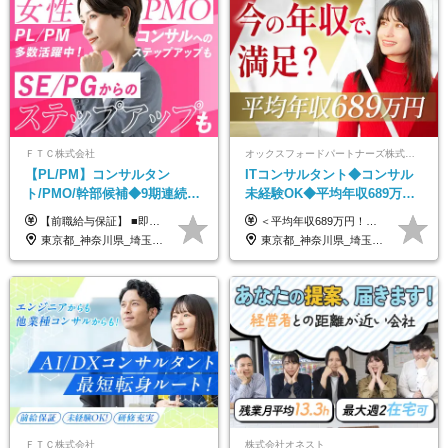
ＦＴＣ株式会社
オックスフォードパートナーズ株式会社
【PL/PM】コンサルタン
ITコンサルタント◆コンサル
ト/PMO/幹部候補◆9期連続大
未経験OK◆平均年収689万円
幅増益！10期目の成長＋安定
◆業界屈指の営業力でサポー
【前職給与保証】 ■即戦力（経験目安5年以上）： 月給45万円～80万円 ■経験者（経験目安3年以上）： 月給40万円～60万円 ■ローキャリア（経験目安1年程度）： 月給35万円～40万円 ■未経験者： 月給30万円～35万円 ※上記金額には固定残業代30時間分 【未経験者5万5000円～7万3000円、 ローキャリア6万4000円～7万3000円、 経験者5万8000円～10万9000円、 即戦力8万2000円～14万5000円】を含みます。 ※30時間を超える場合は追加で全額支給します。 ※経験・能力・前職給与などを総合的に評価したうえでご納得いただけるよう個別決定。 未経験者の場合、前職給与とポテンシャルを査定のうえ決定いたします。 ※日本国内でのIT業界経験、または同等の実務経験と能力に応じて決定します。 ※前職給与は日本円かつ、日本国内での実績に基づき評価します。 【納得の評価システム】 ★クォーター毎に査定する評価制度導入！ 明確な評価基準で翌年度年収を上げましょう！ ★評価対象期間に在籍中のほとんどの社員が昇給し 年収アップを実現しています！ ★様々なインセンティブ制度を用意し多角的に正当評価しています！ ※試用期間6カ月（期間中の待遇等に差異なし）
＜平均年収689万円！！＞ ☆前給保証以上☆案件待機期間も給与保証あり☆ 月給40万円～150万円（固定残業代含む） ※経験や能力を考慮し決定します ※試用期間6ヶ月あり。条件や待遇に差異はありません ※上記には固定残業代（30時間分／7万6000円～）が含まれています。 ※超過分は時間外手当を別途支給。 【実際の給与例】 野原さん（35歳）※前職年収480万円 （Java／C#エンジニア ⇒ 業務系システム開発 ⇒ 要件定義・業務分析 ⇒ ITコンサル案件へ参画） ▼620万円（入社初年度） ・Web系業務システム開発（Java、C#） ・ 顧客折衝や開発チームとの調整 ・ 既存システムの改修・機能追加案件に従事 ▼780万円（入社2年目） ・ 金融機関向け業務系システムの要件定義・設計補助 ・ 開発チームと連携した業務分析・課題整理 ・小規模PMO支援案件への参画 ▼1,090万円（入社3年目） ・ 大手企業向けIT戦略・業務改革プロジェクトに参画 ・コンサルタントとして要件定義・業務改善提案・ベンダー調整を担当 ・ PMO／部分的PM業務も兼務し、上流工程での裁量を拡大
性【前給保証】
ト◆フルリモート可
東京都_神奈川県_埼玉県_千葉県
東京都_神奈川県_埼玉県_千葉県_大阪府_愛知県_北海道_青森県_岩手県_宮城県_秋田県_山形県_福島県_茨城県_栃木県_群馬県_新潟県_山梨県_長野県_富山県_石川県_福井県_静岡県_岐阜県_三重県_兵庫県_京都府_滋賀県_奈良県_和歌山県_広島県_岡山県_鳥取県_島根県_山口県_徳島県_香川県_愛媛県_高知県_福岡県_熊本県_佐賀県_長崎県_大分県_宮崎県_鹿児島県_沖縄県
ＦＴＣ株式会社
株式会社オネスト