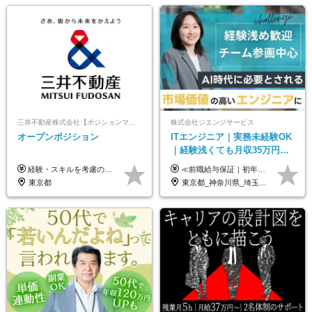
三井不動産株式会社【ポジションマッチ登録】
株式会社ジエンジサービス
オープンポジション
ITエンジニア｜実務未経験OK
｜経験浅くても月収35万円～
｜チーム参画中心｜フルリモ
経験・スキルを考慮の上、決定します。 ▼参考情報 ----------------------- ＜想定年収850万円～1,500万円（基礎給与・賞与2回含む）＞ 月給42万円～ ※時間外勤務手当・諸手当等別途 ※試用期間3ヶ月 ※残業手当有り
≪前職給与保証｜初年度想定年収420万円～≫ 月給35万円以上＋決算賞与＋交通費 ※スキル・経験を考慮の上、優遇します ※上記月給には固定残業代月20時間分(4万5000円以上)を含みます。超過した場合は、その分追加支給します ※試用期間3～6ヵ月は固定残業代なし(雇用形態やその他待遇・福利厚生は同じです) ＝＝＝＝＝＝＝＝＝＝＝ ▼実力と成長にこだわった評価制度▼ 年2回の評価で昇給・昇格が決まります。 評価は、就業先のお客様からの評価をベースに、目標達成状況やプロジェクトでの役割・貢献度などを総合的に判断して決定します。 日々の働きぶりを実際に見ているお客様の声を反映することで、より公平で納得感のある評価を実現しています。 また、評価後は面談を通じてフィードバックを行い、今後の成長やキャリアについて一緒に考えていきます。 ▼成長につながる目標設定▼ 半期ごとに、具体的な行動ベースの目標を設定し、その達成度や取り組みのプロセスを評価に反映します。 目標は、お客様からのフィードバックや現場での課題をもとに設定するため、「今何を伸ばすべきか」が明確になります。 また、上司との面談を通じて振り返りと次の目標設定を行い、継続的なスキルアップと市場価値の向上を支援しています。
ート可｜自社サービスあり
東京都
東京都_神奈川県_埼玉県_千葉県_大阪府_愛知県_北海道_青森県_岩手県_宮城県_秋田県_山形県_福島県_茨城県_栃木県_群馬県_新潟県_山梨県_長野県_富山県_石川県_福井県_静岡県_岐阜県_三重県_兵庫県_京都府_滋賀県_奈良県_和歌山県_広島県_岡山県_鳥取県_島根県_山口県_徳島県_香川県_愛媛県_高知県_福岡県_熊本県_佐賀県_長崎県_大分県_宮崎県_鹿児島県_沖縄県