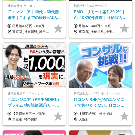
株式会社ｅ‐Ｍｉｎｔ
株式会社フェローシップ
ITエンジニア｜40代～60代活
PMO｜リモート案件89.2%｜
躍中｜これまでの経験+AI活用
AI／DX案件多数｜月給37万円
でスキルアップを支援｜残業
～｜300万円の年収UP事例有
◎月給40万円～100万円＋インセンティブ＋各種手当 ・年収120万〜300万円UPの実績も！ ・平均年収UP率は1.1～1.3倍 ・案件単価100%公開 × 単価連動の給与制度 ・能力等を考慮の上、決定いたします ※試用期間6ヵ月あり（待遇の変更はありません） ※固定残業代（月20～30時間・3万円～8万円）を含みます 《具体的には...》 ・案件単価65万円⇒年収約500万円 ・案件単価80万円⇒年収約600万円 ・案件単価120万円⇒年収約900万円 ＼ AIで生産性5倍になり給与UP ／ ◇案件単価100%公開 × 単価連動の給与制度 ◇年収120万〜300万UPの実績あり 「単価が上がれば、その分しっかり報われる」 そんなシンプルで納得できる評価制度です。 ⚫️年収300万円アップの実績も 参画する案件の単価を全て公開。 給与は単価に連動しているため納得感持って働くことが可能です。 過去には転職しただけで300万円以上アップした方もいます。 現場でAIを活用して成果を出して単価アップにつながったケースが多数！ ・AIツール利用料金全額負担 ・資格取得補助 ・月給保証制度 ・各種手当
月給370,400円〜 ※経験やスキルを考慮し、決定いたします ※上記金額には固定残業代（30時間分/70,400円～）を含みます。超過分は別途全額支給いたします ※試用期間6カ月あり（期間中の給与・待遇に差異はありません） ★想定年収4,444,800円～ ★50万円～300万円の年収UP事例があります！
月10h｜副業OK
｜PMO経験不問
東京都_神奈川県_埼玉県_千葉県_大阪府_愛知県_北海道_青森県_岩手県_宮城県_秋田県_山形県_福島県_茨城県_栃木県_群馬県_新潟県_山梨県_長野県_富山県_石川県_福井県_静岡県_岐阜県_三重県_兵庫県_京都府_滋賀県_奈良県_和歌山県_広島県_岡山県_鳥取県_島根県_山口県_徳島県_香川県_愛媛県_高知県_福岡県_熊本県_佐賀県_長崎県_大分県_宮崎県_鹿児島県_沖縄県
東京都_神奈川県_埼玉県_千葉県
株式会社ブローウィッシュ
株式会社ヒューマンキュレーション
ITエンジニア（PM/PMO/PL）
ITコンサル◆ただのエンジニ
プライム7割/前給保証/リーダ
アで終りたくない。ITコンサ
ー経験不問/30、40代活躍中/
ル・PMに挑戦出来る！成長中
【前職給与アップ保証あり！ゆくゆくは年収800万以上も可能】 月給45万円～＋インセンティブ ※経験や適性を考慮の上、相談し決定します ※上記には固定残業代（20時間分/4万円～）が含まれます ※20時間を超過した場合は別途全額支給します ※試用期間（3ヶ月間）あり。給与・待遇に差異はございません それはより高度な案件にアサイン＆ 還元率が平均より高めのため、 これまでの給与から大幅にアップする人もいます。
【想定給与】 当社では、すべてのプロジェクトで受注単価を完全開示。 給与はその単価に連動し、還元率は80％以上を保証しています。 経験・スキル・貢献度に応じて報酬を正当に評価し、前職年収の保証も行っています。 ■正社員 月給35万円以上＋賞与年2回（みなし残業20h分含む） ◇試用期間は3ヶ月（期間中の待遇に変更なし） ◇みなし残業は案件先によって異なります。詳細は面談にてご説明致します。 ※経験・スキルを考慮し優遇 年収例： ・29歳女性／年収700万円（開発→上流転向） ・38歳男性／年収1,100万円（PMO・マネジメント） ・47歳男性／年収1,300万円（ITコンサル・高裁量案件）
リモート9割
の次世代IT企業
東京都_神奈川県
大阪府