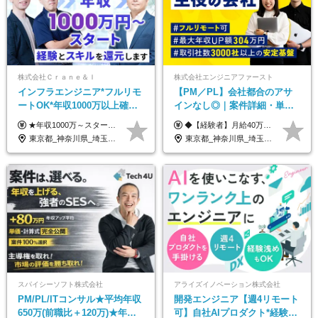
株式会社Ｃｒａｎｅ＆Ｉ
株式会社エンジニアファースト
インフラエンジニア*フルリモ
【PM／PL】会社都合のアサ
ートOK*年収1000万以上確約*
インなし◎｜案件詳細・単
前職給与保障*残業月9.8h*40
価・給与テーブル全公開！働
★年収1000万～スタート！ 年俸1,000万円～1,162万8,000円（12分割） ※経験・スキルを考慮の上決定します ※上記金額には固定残業代（月30h分・158,400円～184,000円）を含みます ※超過分は別途全額支給します ※試用期間2ヶ月間あり（その他待遇に差異はありません）
◆【経験者】月給40万円～120万円(固定残業代含む)+各種手当 ※月30時間（76,000円～）の固定残業代を含みます。 ※上記を超える時間外労働分は追加で支給。 ※6ヶ月の試用期間あり（条件に変動なし） ・年収平均176万円アップ ・前職給与を保証 ◆単価連動性×還元率84％～100％で収入の大幅UPが可能 ・案件単価が月50万円の場合：年収417万円 ・案件単価が月70万円の場合：年収584万円 ・案件単価が月100万円の場合：年収834万円
代50代活躍
き方も年収も自分で選べる！
東京都_神奈川県_埼玉県_千葉県_大阪府_愛知県_北海道_青森県_岩手県_宮城県_秋田県_山形県_福島県_茨城県_栃木県_群馬県_新潟県_山梨県_長野県_富山県_石川県_福井県_静岡県_岐阜県_三重県_兵庫県_京都府_滋賀県_奈良県_和歌山県_広島県_岡山県_鳥取県_島根県_山口県_徳島県_香川県_愛媛県_高知県_福岡県_熊本県_佐賀県_長崎県_大分県_宮崎県_鹿児島県_沖縄県
東京都_神奈川県_埼玉県_千葉県_大阪府_愛知県_北海道_青森県_岩手県_宮城県_秋田県_山形県_福島県_茨城県_栃木県_群馬県_新潟県_山梨県_長野県_富山県_石川県_福井県_静岡県_岐阜県_三重県_兵庫県_京都府_滋賀県_奈良県_和歌山県_広島県_岡山県_鳥取県_島根県_山口県_徳島県_香川県_愛媛県_高知県_福岡県_熊本県_佐賀県_長崎県_大分県_宮崎県_鹿児島県_沖縄県
スパイシーソフト株式会社
アライズイノベーション株式会社
PM/PL/ITコンサル★平均年収
開発エンジニア【週4リモート
650万(前職比＋120万)★年間
可】自社AIプロダクト*経験浅