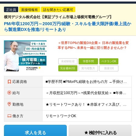
正社員
面接情報有
話を聞きたい応募可
横河デジタル株式会社【東証プライム市場上場横河電機グループ】
PM/年収1200万円～2000万円/経験・スキルを最大限評価/最上流か
ら製造業DXを推進/リモートあり
＜世界TOP6の製造DX企業＞ 日本の製造業を変
革するPMへ 未来を一緒に切り開きませんか？
未経験歓迎
学歴不問
ベテランOK
完全週休2日
賞与複数月
面接1回
応募資格
■学歴不問 ■PMorPL経験をお持ちの方 →手掛けていたシステムの内容は問いません ＜求める人物像＞ ・主体的に行動できる方 ・製造業の発展に貢献したいという意欲がある方 ・顧客と深く向き合い、本
給与
＜月収想定100万円～+残業代全額支給＞ ■年俸制(12分割)：1200万円～2000万円 ※経験・スキルを考慮し決定します ※残業代は別途支給します ※試用期間6カ月あり（給与・待遇・雇用形態に差異
勤務地
★リモートワークあり！ ★赤坂オフィス及び、各プロジェクト先にて勤務していただきます ■赤坂オフィス 東京都港区元赤坂1丁目3-13 赤坂センタービルディング15階 ※転居を伴う転勤なし 【出張
働き方
リモートワークOK
求人を見る
検討中に入れる