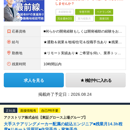
しませんか？
未経験歓迎
学歴不問
ベテランOK
完全週休2日
賞与複数月
面接1回
応募資格
■何らかの開発経験もしくは開発補助の経験をお持ちの方 ■学歴不問 ★ブランクのある方、地方在住の方も大歓迎です！
給与
★通勤＆就業＆地域/住宅＆役職手当あり ★残業代は全額支給 ★選べる給与制度あり！ ★東京・神奈川・千葉・埼玉勤務の場合 月給23.5万円～55万円＋諸手当 （残業代は全額支給） (20,000円の
勤務地
★リモート実績あり★ ご希望を伺い、業界トップクラス約7,000件の取引事業所数、90,000件以上のプロジェクトから検討をいたします。 全国の取引先での就業となります（沖縄を除く） ※勤務地
残業時間
10時間以内
求人を見る
検討中に入れる
掲載終了予定日：
2026.08.24
正社員
面接情報有
自己PR不要
アクストリア株式会社【東証グロース上場グループ】
大手ステアリングメーカー配属の組込エンジニア■残業月14.3h程
度■リモート活用可■住宅手当・家族手当