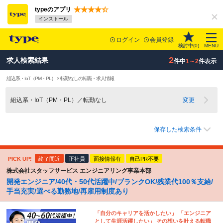
typeのアプリ
インストール
ログイン
会員登録
検討中(
0
)
MENU
2
求人検索結果
件中
1～2
件表示
組込系・IoT（PM・PL） × 転勤なしの転職・求人情報
組込系・IoT（PM・PL）／転勤なし
変更
保存した検索条件
PICK UP!
終了間近
正社員
面接情報有
自己PR不要
株式会社スタッフサービス エンジニアリング事業本部
開発エンジニア/40代・50代活躍中/ブランクOK/残業代100％支給/
手当充実/選べる勤務地/再雇用制度あり
「自分のキャリアを活かしたい」 「エンジニア
として生涯活躍したい」 その想いを叶える転職