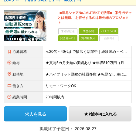
□■世界シェアNo.1のJTEKTで活躍■□ 案件ガチャ
とは無縁。 お任せするのは最先端のプロジェク
ト
未経験歓迎
学歴不問
ベテランOK
完全週休2日
賞与複数月
面接1回
応募資格
≪20代～40代まで幅広く活躍中｜経験浅め～ベテランまで応募OK≫ ◆学歴不問 ◆以下いずれかの経験がある方 ├何らかの組込系の開発経験 └MATLABを用いたモデルベース開発
給与
★賞与5カ月支給の実績あり ★年収810万円（月給49万円＋諸手当+賞与年2回）実例あり ＼あなたの経験を給与に還元いたします／ ▼基本的な組み込みの知識がある方 月給25.4万円～＋各種手当＋賞与
勤務地
★ハイブリット勤務の社員多数 ★転勤なし 主に東京23区内もしくは愛知拠点にてJTEKT関連の組込プロジェクトをお任せします。 ☆その他、愛知・三重・神奈川・群馬・静岡・奈良・大阪でのプロジェクト
働き方
リモートワークOK
残業時間
20時間以内
求人を見る
検討中に入れる
掲載終了予定日：
2026.08.27