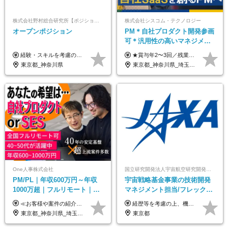
株式会社野村総合研究所【ポジションマッチ登録】
株式会社シスコム・テクノロジー
オープンポジション
PM＊自社プロダクト開発参画
可＊汎用性の高いマネジメン
トスキル＊年収1000万以上可
経験・スキルを考慮の上、決定します。
★賞与年2〜3回／残業代全額支給／子ども手当（月1万円）／誕生日手当（年1回1万円）★ ＜初年度の想定年収:600万円～800万円＞ 月給50万7000円～70万4000円＋賞与年2回＋決算賞与 ※経験・能力を考慮のうえ決定します。 ※専門性を高めながらチームを牽引する「プロジェクト推進力」を高く評価し、給与へダイレクトに反映します。 ※試用期間6ヶ月（待遇変動なし） 年収800万円以上も⽬指せます。 経験・スキル・前職給与を最大限に考慮し、 ご納得いただける条件を提示します。 【賞与】 年2〜3回支給（7月・12月＋業績により決算賞与） 当社では、目の前の案件による固定報酬だけが評価の全てではありません。 メンバー育成、現場でのポジション拡大、 ナレッジの共有、そして組織づくりへの参画など、 「会社への貢献度（ビジネスプロセス）」 を昇給・賞与へダイレクトに反映しています。 専門性を高める「技術」と、チームを前進させる「プロジェクト推進」。 この両輪を回すことで、確かなスキル成長と年収アップを同時に実現できる環境です。
東京都_神奈川県
東京都_神奈川県_埼玉県_千葉県
One人事株式会社
国立研究開発法人宇宙航空研究開発機構【JAXA】
PM/PL｜年収600万円～年収
宇宙戦略基金事業の技術開発
1000万超｜フルリモート｜
マネジメント担当/フレックス
SIerへの変革期をリード＆自
制/リモート活用/異業種出身者
≪お客様や案件の紹介によりインセンティブを支給！≫ 月給40万円以上＋賞与年2回＋インセンティブ ◎経験やスキルを考慮の上、優遇します ◎上記月給は固定残業代月45時間分(月額9万1040円以上)を含みます。超過した場合は全額追加支給します ◎試用期間3カ月あり(給与や福利厚生等は同じです) ＜年収例＞ 36歳／PL（元SE）／580万円 / 官公庁向けWebシステム開発 ※メンバーから2年でPLへ昇格 41歳／SL／616万円 / メーカー向けWebサイト開発 46歳／PL／742万円 / 金融情報連携システム開発 52歳 / PM / 952万円 / 信販システムの再構築 55歳 / PM / 910万円 / 製造業向け基盤構築開発
経歴等を考慮の上、機構の規定により決定します。 ＜大学卒業後、正規社員として民間企業に3年勤務した場合＞ ・月給30万円以上 ・年収470万円以上 年収概算を試算する場合は以下をご確認ください。 https://www.jaxa.jp/about/employ/trial_j.html ■昇給年1回、賞与年2回 ■諸手当（住居手当、通勤手当他） ■退職金制度あり ※年収470万円～ ※超過勤務分は別途支給します。 ※6ヶ月の試用期間あり。その間の待遇・給与に差異はありません。
社サービス
歓迎/国家プロジェクト
東京都_神奈川県_埼玉県_千葉県_大阪府_愛知県_北海道_青森県_岩手県_宮城県_秋田県_山形県_福島県_茨城県_栃木県_群馬県_新潟県_山梨県_長野県_富山県_石川県_福井県_静岡県_岐阜県_三重県_兵庫県_京都府_滋賀県_奈良県_和歌山県_広島県_岡山県_鳥取県_島根県_山口県_徳島県_香川県_愛媛県_高知県_福岡県_熊本県_佐賀県_長崎県_大分県_宮崎県_鹿児島県_沖縄県
東京都