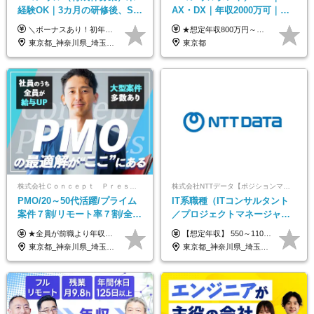
経験OK｜3カ月の研修後、SE
AX・DX｜年収2000万可｜取
からコンサルへステップアッ
引先の9割が大手企業｜残業月
＼ボーナスあり！初年度から年収300万円以上／ ■月給24万2,200円～35万円＋賞与＋各種手当 ※経験・年齢・能力等を考慮し決定いたします。 ※試用期間中（3カ月）は契約社員で、月給21万円＋諸手当になります。 （試用期間中は残業が発生しません。その他の待遇に変更はありません。） ＼自分の市場価値が上がる／ 定量評価×定性評価の明確な基準での評価制度を設けており、自分の目標達成度合いや仕事に対しての姿勢が給与にも反映されるようになっています。そのため、平均昇給額は40万円以上！100万円以上昇給する人もいます！ 【固定残業代について】 固定残業30時間分（46,000円～69,375円）を含む ※超過分は別途全額支給
★想定年収800万円～最大2000万円可 ★前職給与を考慮 ★ストックオプション付与あり（IPO間近） ★昇給制度あり ┗入社6カ月後に3％以上の昇給があります。その後、業績に合わせて適宜、昇給します。 月給66万円～166.6万円 ※経験、スキルにあわせて相談のうえ決定します。 ※残業手当は残業時間に応じて別途全額支給 ※試用期間6ヶ月（期間中、給与・待遇に差異はありません）
プ｜リモート8割以上
10h｜リモート案件有
東京都_神奈川県_埼玉県_千葉県_大阪府_愛知県_北海道_青森県_岩手県_宮城県_秋田県_山形県_福島県_茨城県_栃木県_群馬県_新潟県_山梨県_長野県_富山県_石川県_福井県_静岡県_岐阜県_三重県_兵庫県_京都府_滋賀県_奈良県_和歌山県_広島県_岡山県_鳥取県_島根県_山口県_徳島県_香川県_愛媛県_高知県_福岡県_熊本県_佐賀県_長崎県_大分県_宮崎県_鹿児島県_沖縄県
東京都
株式会社Ｃｏｎｃｅｐｔ Ｐｒｅｓｅｎｔｓ
株式会社NTTデータ【ポジションマッチ登録】
PMO/20～50代活躍/プライム
IT系職種（ITコンサルタント
案件７割/リモート率７割/全員
／プロジェクトマネージャー
前職より年収UP/有給取得率
／ITアーキテクト）
★全員が前職より年収UPを実現！ ★前職給与より120％アップ実績あり ★前職給与を最大限に考慮 ★入社4年目で年収800万円の社員も在籍！ 年俸420万円～960万円（1/12を毎月支給）＋インセンティブ＋各種手当 ※経験・スキルを考慮の上、決定します ※試用期間6ヶ月あり（期間中の給与、待遇に差異はありません） ※上記金額には固定残業代(月20時間／月5.6万円)を含みます ※超過分は別途全額支給します
【想定年収】 550～1100万 【想定役職】 課長代理 主任 一般 ※これまでの経験・年齢などを考慮し、当社給与規則に基づき決定します。 ※残業手当 一般社員（定型勤務・フレックスタイム制）の場合：時間外労働連動支給 一般社員（専門業務型裁量労働制）・管理職の場合：なし 裁量労働の場合について裁量労働手当がございますが、超過分の時間外手当の支給はありません。 （固定残業手当ではないため） ※裁量労働手当 一般社員（専門業務型裁量労働制）の場合：別途、裁量労働手当の支給がございます。
100%
東京都_神奈川県_埼玉県_千葉県
東京都_神奈川県_埼玉県_千葉県_大阪府_愛知県_北海道_青森県_岩手県_宮城県_秋田県_山形県_福島県_茨城県_栃木県_群馬県_新潟県_山梨県_長野県_富山県_石川県_福井県_静岡県_岐阜県_三重県_兵庫県_京都府_滋賀県_奈良県_和歌山県_広島県_岡山県_鳥取県_島根県_山口県_徳島県_香川県_愛媛県_高知県_福岡県_熊本県_佐賀県_長崎県_大分県_宮崎県_鹿児島県_沖縄県