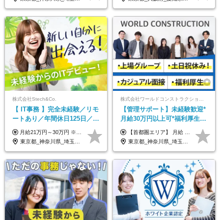
株式会社Stech&Co.
株式会社ワールドコンストラクション 【東証一部】 (ワールドホールディングス・グループ)
【 IT事務 】完全未経験／リモ
【管理サポート】未経験歓迎*
ートあり／年間休日125日／残
月給30万円以上可*福利厚生が
業なし／産休育休あり／服
充実！
月給21万円～30万円 ※試用期間3ヶ月間の待遇に変動はありません。 ※みなし残業代(月20時間分29,725円～)を含む。（※超過分は追加支給）
【首都圏エリア】 月給 291,800円以上 ＋ 各種手当 【北関東エリア】 月給 264,260円以上 ＋ 各種手当 【関西・四国エリア】 月給 278,040円以上 ＋ 各種手当 【中部エリア】 月給 278,040円以上 ＋ 各種手当 【北海道・東北エリア】 月給 247,000円以上 ＋ 各種手当 【九州エリア】 月給 235,540円以上 ＋ 各種手当 【中国エリア】 月給 250,460 円以上 ＋ 各種手当 ※全て年齢・経験・能力などを考慮します。 ※試用期間3ヶ月あり。その間の待遇に変動はありません。 ※固定残業代（20時間分）を含む 首都圏／37,800円以上 北関東／34,260円以上 関西・四国／36,040円以上 中部／36,040円以上 北海道・東北／32,000円以上 九州／30,540円以上 中国／32,460円以上 ※超過分は全額支給 初年度の年収 400万円～900万円
装・髪型自由／毎年昇給
東京都_神奈川県_埼玉県_千葉県_大阪府_愛知県_北海道_青森県_岩手県_宮城県_秋田県_山形県_福島県_茨城県_栃木県_群馬県_新潟県_山梨県_長野県_富山県_石川県_福井県_静岡県_岐阜県_三重県_兵庫県_京都府_滋賀県_奈良県_和歌山県_広島県_岡山県_鳥取県_島根県_山口県_徳島県_香川県_愛媛県_高知県_福岡県_熊本県_佐賀県_長崎県_大分県_宮崎県_鹿児島県_沖縄県
東京都_神奈川県_埼玉県_千葉県_大阪府_愛知県_北海道_青森県_岩手県_宮城県_秋田県_山形県_福島県_茨城県_栃木県_群馬県_新潟県_山梨県_長野県_富山県_石川県_福井県_静岡県_岐阜県_三重県_兵庫県_京都府_滋賀県_奈良県_和歌山県_広島県_岡山県_鳥取県_島根県_山口県_徳島県_香川県_愛媛県_高知県_福岡県_熊本県_佐賀県_長崎県_大分県_宮崎県_鹿児島県_沖縄県