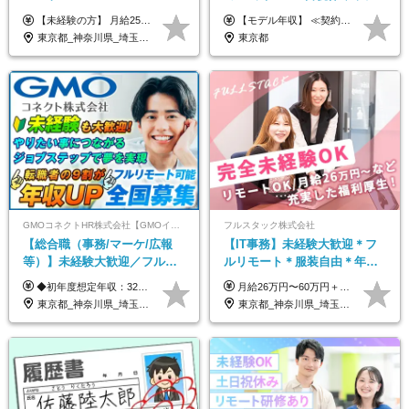
パーソルグループ*オンライン
【未経験の方】 月給25.5万円以上＋各種手当 【事務経験3年以上の方】 月給28万円以上＋各種手当 ※経験・スキル・年齢を考慮の上、決定します ※試用期間：3ヶ月(雇用形態は正社員、給与・待遇に変更はありません) ※残業代は全額別途支給 ※昇給：年1回（査定あり） ※賞与：年3回（業績に応じて支給） ＼努力がしっかり評価される環境です！／ 「どんなスキルを身につければ昇給できるか」が明確だから、 着実に成長しながら収入アップを目指せます。
【モデル年収】 ≪契約社員≫ 年収330万円 (基本給23万 ＋ 地区手当3万円 ＋ 賞与)：都内在住 年収264万円 (基本給21万 ＋ 賞与)：静岡県在住 --------------- ●月給21万円～28万9900円＋賞与（年2回）＋各種手当 ●1年目想定給与：年収264万円～364万円 ●経験やスキルに応じて優遇します！ ※お住まいの地域により0～3万円の地区手当を支給しております ※試用期間中（3ヶ月間）の雇用形態および待遇に差異はありません ※残業代については選考時に詳細をご説明します ※通算契約期間の上限は5年となります ≪アルバイト≫ ●時給1,250円～2,300円 ●経験やスキルに応じて優遇します！ ●ご希望に応じ、扶養内での勤務も可能です！ ※試用期間中の雇用形態および待遇に差異はありません
面接*30～40代活躍中
東京都_神奈川県_埼玉県_千葉県_大阪府_愛知県_北海道_青森県_岩手県_宮城県_秋田県_山形県_福島県_茨城県_栃木県_群馬県_新潟県_山梨県_長野県_富山県_石川県_福井県_静岡県_岐阜県_三重県_兵庫県_京都府_滋賀県_奈良県_和歌山県_広島県_岡山県_鳥取県_島根県_山口県_徳島県_香川県_愛媛県_高知県_福岡県_熊本県_佐賀県_長崎県_大分県_宮崎県_鹿児島県_沖縄県
東京都
GMOコネクトHR株式会社【GMOインターネットグループ】
フルスタック株式会社
【総合職（事務/マーケ/広報
【IT事務】未経験大歓迎＊フ
等）】未経験大歓迎／フルリ
ルリモート＊服装自由＊年休
モ可で全国募集！年収アップ
125日以上＊残業なし＊月給26
◆初年度想定年収：320万円〜840万円 【関東／一都三県】月給24万円〜70万円 【関西・東海地方】月給23万円〜65万円 【その他の地方等】月給22万円〜60万円 ※ご経験・スキル・前職給与などを考慮の上決定いたします。 ◉固定残業代制（固定残業代10,000円含） 固定残業代は7時間分・時間超過分は追加支給 ≪月給例≫ ・月給54万円（29歳／入社3年目） ・月給38万円（26歳／入社2年目） ・月給28万円（24歳／入社1年目） ※試用期間は6ヶ月で、その間の雇用形態は契約社員です。そのほかの条件に変更はありません。
月給26万円〜60万円＋諸手当＋インセンティブ（２種）＋賞与 ★Point 設立から9ヶ月で全社員2万円の昇給実績 ※成果はしっかりと還元いたします！ ★Point 100％年収UPでの待遇提示も可能！ ※経験者であれば、100％年収アップも実現可能です。 ※試用期間最大2ヶ月/月給22万円〜
多数★年休最大130日★
万円以上
東京都_神奈川県_埼玉県_千葉県_大阪府_愛知県_北海道_青森県_岩手県_宮城県_秋田県_山形県_福島県_茨城県_栃木県_群馬県_新潟県_山梨県_長野県_富山県_石川県_福井県_静岡県_岐阜県_三重県_兵庫県_京都府_滋賀県_奈良県_和歌山県_広島県_岡山県_鳥取県_島根県_山口県_徳島県_香川県_愛媛県_高知県_福岡県_熊本県_佐賀県_長崎県_大分県_宮崎県_鹿児島県_沖縄県
東京都_神奈川県_埼玉県_千葉県_茨城県