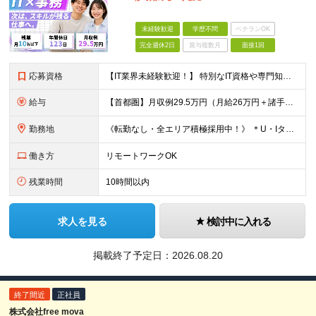
未経験歓迎
学歴不問
ベテランOK
完全週休2日
賞与複数月
面接1回
応募資格
【IT業界未経験歓迎！】 特別なIT資格や専門知識は必要ありません。 ・学歴不問（文系・理系不問） ・第二新卒、既卒の方も歓迎 ・20代を中心に幅広い年代が活躍中 ・基本的なPC操作ができる方 ・タ
給与
【首都圏】月収例29.5万円（月給26万円＋諸手当） 【東海・関西】月収例28.5万円（月給25万円＋諸手当） 【九州】月収例26万円（月給23万円＋諸手当） ※経験・スキル・前職給与を踏まえ、総合
勤務地
《転勤なし・全エリア積極採用中！》 ＊U・Iターンも歓迎 ＊研修はオンライン実施 ★勤務エリアは下記よりお選びいただけます★ 【首都圏】東京・神奈川・千葉・埼玉 【東海】愛知 【関西】大阪、京都、兵庫
働き方
リモートワークOK
残業時間
10時間以内
求人を見る
検討中に入れる
掲載終了予定日：
2026.08.20
終了間近
正社員
株式会社free mova