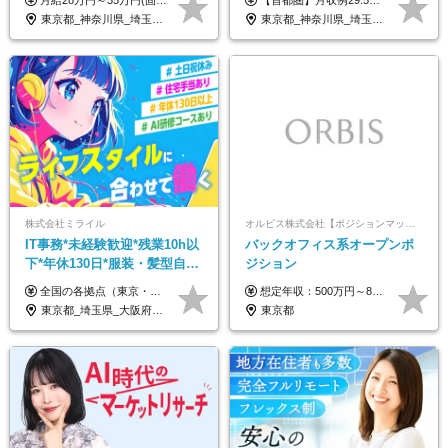
月給28万円～35万円(固定残業代含む)+インセンティブ＋各種手当 ※経験・能力等を考慮の上、決定します。 ※残業はほとんどありませんが、発生した場合は時間外手当を100％支給します。 【固定残業代について】 なし（残業代は、実際の労働時間に応じて別途全額支給）
【首都圏】月収例29.5万円（月給26万円＋諸手当） 【東海・関西】月収例28.5万円（月給25万円＋諸手当） 【九州】月収例26万円（月給23万円＋諸手当） ※経験・スキル・前職給与を踏まえ、総合的に判断して決定します。 例：首都圏 月収例31万円（月給27万円＋諸手当） ◆各種手当 ・通勤手当（上限4万円まで） ・残業代手当（1分単位で全額支給） ※固定残業代制は採用しておりません ・資格取得支援 ◆昇給：年1回 ◆補足 ・研修中1ヶ月間は、時給1670円となります。 ・試用期間6ヶ月あり。その間の待遇に変更はありません。 ※詳細は面接時にご案内します。
／リモートOK
年間休日123日/OW
東京都_神奈川県_埼玉県_千葉県_大阪府_愛知県_北海道_青森県_岩手県_宮城県_秋田県_山形県_福島県_茨城県_栃木県_群馬県_新潟県_山梨県_長野県_富山県_石川県_福井県_静岡県_岐阜県_三重県_兵庫県_京都府_滋賀県_奈良県_和歌山県_広島県_岡山県_鳥取県_島根県_山口県_徳島県_香川県_愛媛県_高知県_福岡県_熊本県_佐賀県_長崎県_大分県_宮崎県_鹿児島県_沖縄県_海外
東京都_神奈川県_埼玉県_千葉県_大阪府_愛知県_兵庫県_京都府_福岡県
株式会社ミライル
オルビス株式会社【ポジションマッチ登録】
IT事務*未経験歓迎*残業10h以
バックオフィス系オープンポ
下*年休130日*服装・髪型自由
ジション
*AI研修あり*住宅手当あり*転
全国の各拠点（東京・埼玉・新潟・福岡・大阪）で募集中！ 給与は以下の通り、勤務地により異なります。 新潟勤務の場合 201,000円〜201,000円（試用期間変更なし）＋賞与 東京・埼玉勤務の場合 225,000円〜250,000円（試用期間 220,000円）＋賞与 福岡勤務の場合 182,000円〜220,000円（試用期間182,000円）＋賞与 大阪勤務の場合 210,000円〜210,000円（試用期間変更なし）＋賞与 初年度想定年収：280～300万円 ※残業代は全額支給します（1分単位でお支払いします） ※試用期間6ヵ月。試用期間中でも条件変わらず。 ※土日祝含めた勤務可能な方は、土日手当10,000円（毎月）を別途支給。
想定年収：500万円～800万円 ※ご経験やスキルに応じて決定します。 ※上記想定年収はあくまでも目安の金額であり、 選考を通じて上下する可能性があります。
勤なし
東京都_埼玉県_大阪府_新潟県_福岡県
東京都