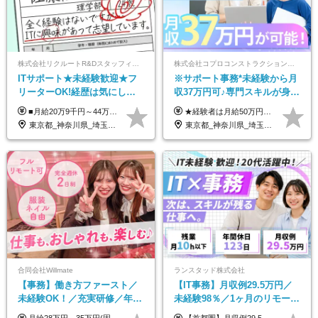
株式会社リクルートR&Dスタッフィング【リクルートグループ】
株式会社コプロコンストラクション【東証プライム上場コプロ・ホールディングス子会社】
ITサポート★未経験歓迎★フ
※サポート事務*未経験から月
リーターOK!経歴は気にしな
収37万円可♪専門スキルが身に
くて大丈夫★超大手リクルー
付く！Web面接＆リモート研
■月給20万9千円～44万円 ※経験・能力・前給を考慮の上、決定いたします ※時間外手当100％支給 ※派遣就業先が変更となる場合には、就業規則、労使協定等に基づき賃金が変更となる可能性があります 「とにかく私生活重視」「残業があっても稼ぎたい」といった希望も配属の際に考慮します。 ＜手当＞ ■職務担当手当 ■通勤手当（上限月3万円） ■残業手当（全額支給） ■住宅手当（5割を会社負担／就業規則に定めるところによる） ■扶養手当 ■別居手当 ■資格試験受講料補助（資格ごとに社内規定により決定） ■資格取得奨励金 （資格により2万円～20万円の祝金支給） ◎一例 ・基本情報技術者（5万円） ・プロジェクトマネージャー試験（10万円） ・応用情報技術者試験（10万円） ・ITストラテジスト試験（10万円） ・エンベデッドシステムスペシャリスト試験（10万円） ・ディジタル技術検定（情報1級：10万円、制御1級：10万円、情報2級、制御2級：5万円 ・TOEIC（R）テスト（600～729点：5万円、 730～799点：10万円、800点以上：15万円） など
★経験者は月給50万円～90万円 【首都圏】 月給30万1230円〜 ⇒基本22万7000円+地域6万4230円+皆勤1万円 【群馬/栃木/茨城】 月給28万1090円〜 ⇒基本23万4000円+地域3万7090円+皆勤1万円 【大阪/京都/兵庫】 月給30万130円〜 ⇒基本23万5000円+地域5万5130円+皆勤1万円 【静岡/愛知/岐阜/三重】 月給28万5840円〜 ⇒基本23万円+地域4万5840円+皆勤1万円 【北海道】 月給25万2960円〜 ⇒基本22万4000円+地域1万8960円+皆勤1万円 【福岡/佐賀/長崎/大分/熊本】 月給25万800円〜 ⇒基本21万8000円+地域2万2800円+皆勤1万円 【宮城/山形/福島】 月給25万580円〜 ⇒基本21万8000円+地域2万2580円+皆勤1万円 【広島/岡山/山口】 月給27万1090円〜 ⇒基本23万4000円+地域2万7090円+皆勤1万円 ※残業代は1分単位で全額支給（みなし残業制度なし） ※上記給与は最低支給額です。経験・能力に応じて決定致します ※試用期間1ヶ月、最大6ヶ月まで延長する可能性あり(条件変更なし) ※今期より新賃金体系へ移行しました。詳細は面接時にご説明します
トグループの正社員/sg
修も充実♪/a
東京都_神奈川県_埼玉県_千葉県_大阪府_愛知県_青森県_岩手県_宮城県_秋田県_山形県_福島県_茨城県_栃木県_群馬県_山梨県_長野県_福井県_静岡県_岐阜県_三重県_兵庫県_京都府_滋賀県_奈良県_広島県_岡山県_山口県_香川県_福岡県_熊本県_佐賀県_長崎県_大分県_宮崎県_鹿児島県
東京都_神奈川県_埼玉県_大阪府_愛知県_北海道_宮城県_広島県_福岡県
合同会社Willmate
ランスタッド株式会社
【事務】働き方ファースト／
【IT事務】月収例29.5万円／
未経験OK！／充実研修／年休
未経験98％／1ヶ月のリモート
127日～／残業なし／平均20代
研修／既卒・第二新卒歓迎／