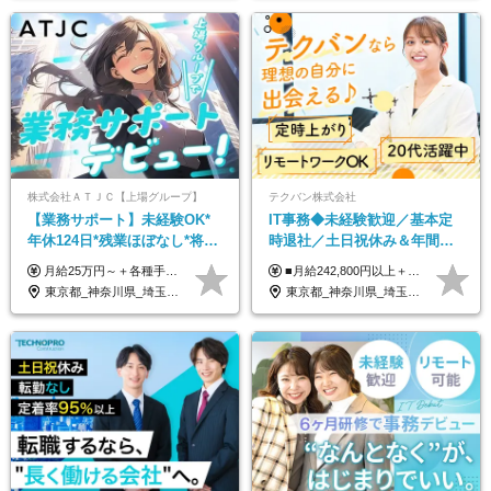
株式会社ＡＴＪＣ【上場グループ】
テクバン株式会社
【業務サポート】未経験OK*
IT事務◆未経験歓迎／基本定
年休124日*残業ほぼなし*将来
時退社／土日祝休み＆年間休
活かせる専門スキル
日123日／賞与年2回／研修制
月給25万円～＋各種手当（家族、資格、住宅など） ★ご経験をお持ちの方は前職給与保証！ ※試用期間は6ヶ月 ※上記には固定残業代（33,784円～／20時間分）を含みます。超過分は追加支給致します。 ※経験・スキル・能力を考慮して決定します。ご経験者の方の経験フェーズは不問です。 ＜各種手当＞ 住宅手当／家族手当／資格手当／特別手当など
■月給242,800円以上＋諸手当＋賞与年2回＋業績賞与 ※固定残業代32,813円～/20時間分を含む ※超過分は別途支給 ※経験・年齢を考慮の上、当社規定により決定 ※試用期間6ヵ月間（待遇に差異なし）
度充実／リモートOK
東京都_神奈川県_埼玉県_千葉県
東京都_神奈川県_埼玉県_千葉県