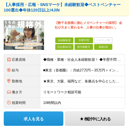
【人事採用・広報・SNSマーケ】未経験歓迎◆ベストベンチャー
100選出◆年休120日以上/4JIN
【数千名規模に挑むメガベンチャーの採用】 会
社が大きく変わる今、人事の仕事が面白い。
未経験歓迎
学歴不問
ベテランOK
完全週休2日
賞与複数月
面接1回
応募資格
◆職種・業種・社会人未経験歓迎！ ◆学歴不問 ◆34歳以下の方 ※若年層の長期キャリア形成のため ◎メンバーの99％が未経験入社 ◎人柄・ポテンシャル重視採用 ◎早期から活躍したい方大歓迎 経験や
給与
■東京（首都圏）：月給27万円～35万円＋インセンティブ ■大阪：月給25万円～35万円＋インセンティブ ■その他地方：月給23万円～35万円＋インセンティブ ※上記の額には下記の固定残業代を含みま
勤務地
★東京、大阪、福岡など、各拠点を中心とした全国採用 ★仙台、名古屋で積極採用中 ★希望に沿わない転勤なし ★U・Iターン歓迎 ■東京本社 東京都渋谷区道玄坂2-25-12 道玄坂通3階3-1a ■
働き方
リモートワーク相談可能
残業時間
10時間以内
求人を見る
検討中に入れる