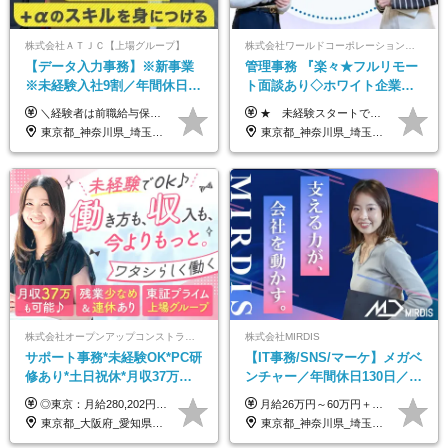
株式会社ＡＴＪＣ【上場グループ】
株式会社ワールドコーポレーション 採用事業部【上場グループ】
【データ入力事務】※新事業
管理事務 『楽々★フルリモー
※未経験入社9割／年間休日
ト面談あり◇ホワイト企業認
124日／月 残業13h／土日祝休
定受賞◇完全週休2日◇賞与年
＼経験者は前職給与保証！／ 月給23万円～33万円＋各種手当 ☆給与改定年2回あり！ ※上記金額には固定残業代（31,081円～44,595円／20時間分）を含みます。 ※超過分は別途支給します。 ★試用期間：6ヶ月 未経験の場合、試用期間中は月給21万円（固定残業代12,353円／8時間分）となります。ただし、2026年7月1日以降は給与改定に伴い、試用期間の途中であっても、月給230,000円（固定残業代31,081円／20時間分）を適用します。 ※超過分は別途支給します。
★ 未経験スタートでも月収40万円以上も目指せます！ ★ ★ 試用期間6か月あり／給与・待遇に変更なし ★ ＼パターン①orパターン②で給与形態の選択が可能／ ＜パターン①＞ 月給+交通費+（残業代は全額別途支給） 【首都圏・関東・北信越】 月給30.0万円以上 【関西】 月給27.5万円以上 【中部】 月給26.5万円以上 【東北】 月給24.5万円以上 【北海道】 月給24.0万円以上 【九州・中四国】 月給25.5万円以上 ＜パターン②＞ 月給（固定残業代20H含む）+交通費+賞与年2回+残業代 （※20H場合を超過した場合は全額別途支給） 【首都圏・関東・北信越】 月給25.0万円以上 【関 西・中部】 月給24.5万円以上 【東 北・北海道・九州・中四国】 月給23.5万円以上 ※上記給与には固定残業代（月20H分）を含みます 固定残業代は残業の有無に関わらず支給し、超過分は別途全額支給いたします ①②の給与形態はご本人様と相談の上、最終的に会社が決定いたします （内定時に通知） ■給与改定年1回 ■(※)賞与年2回（昨年度支給実績2回／頑張りを評価） (※)支給条件に規定あり
み／給与改定年2回
2回 /p13
東京都_神奈川県_埼玉県_千葉県
東京都_神奈川県_埼玉県_千葉県_大阪府_愛知県_北海道_青森県_岩手県_宮城県_秋田県_山形県_福島県_茨城県_栃木県_群馬県_新潟県_山梨県_長野県_富山県_石川県_福井県_静岡県_岐阜県_三重県_兵庫県_京都府_滋賀県_奈良県_和歌山県_広島県_岡山県_鳥取県_島根県_山口県_徳島県_香川県_愛媛県_高知県_福岡県_熊本県_佐賀県_長崎県_大分県_宮崎県_鹿児島県_沖縄県
株式会社オープンアップコンストラクション（東証プライム上場グループ）
株式会社MIRDIS
サポート事務*未経験OK*PC研
【IT事務/SNS/マーケ】メガベ
修あり*土日祝休*月収37万円
ンチャー／年間休日130日／
可*面接1回/o
SNS業務／リモート可能／未
◎東京：月給280,202円～402,430円 ◎大阪：月給269,824円～392,052円 ◎名古屋：月給285,967円～408,195円 ◎その他：月給265,212円～387,440円 ※試用期間3か月／待遇は研修期間中のみ変更あり （東京：23.9万円～、大阪：月給23.4万円～、名古屋：月給24.2万円～、その他：月給23.1万円～） ※固定残業代（配属後に支給）・一律手当を含む ※固定残業代は残業がない場合も支給し、超過分は別途支給する ※年齢、経験、能力を考慮し、支給額を決定します。
月給26万円～60万円＋賞与1回＋各種手当 ★Point：経験者の方は100％年収UPでの待遇提示も可能！ ※試用期間6カ月 ※期間中は月給23万円以上～スタート ※期間中は契約社員
経験◎
東京都_大阪府_愛知県_北海道_宮城県_新潟県_石川県_静岡県_広島県_福岡県_沖縄県
東京都_神奈川県_埼玉県_千葉県