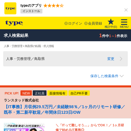
typeのアプリ
インストール
ログイン
会員登録
検討中(
0
)
MENU
1
求人検索結果
件中
1～1
件表示
人事・労務管理 × 鳥取県の転職・求人情報
人事・労務管理／鳥取県
変更
保存した検索条件
PICK UP!
NEW
正社員
面接情報有
自己PR不要
ランスタッド株式会社
【IT事務】月収例29.5万円／未経験98％／1ヶ月のリモート研修／
既卒・第二新卒歓迎／年間休日123日/OW
＼「ITって難しそう…」からでOK！／ 1ヶ月研
修で始めるIT事務◎