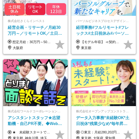
株式会社さくらインベスト
パーソルビジネスプロセスデザイン株式会社 事業開発本部
経営企画・リサーチ／月給30
経理事務#フルリモート#フレ
万円～／リモートOK／土日祝
ックス#土日祝休み#パーソル
休み／生成AIを活用できる方
グループ#年休120日以上#正社
想定月給：30万円～50万円程度＋各種手当＋賞与年2回 ※想定年収：400万円～600万円 ※経験・能力等考慮の上、規定により優遇 ※上記月給には固定残業代を含みます。固定残業代は、時間外労働の有無に関わらず月10時間分（月2.2万円（月収30万円の場合）～3.6万円（月収50万円の場合））を支給し、超過分は追加で支給します ※試用期間2ヶ月（待遇に差異なし） 【固定残業代について】 固定残業10時間分（22,000円～36,000円）を含む ※超過分は別途全額支給
【モデル年収】 ≪契約社員≫ 年収330万円 (基本給23万 ＋ 地区手当3万円 ＋ 賞与)：都内在住 年収264万円 (基本給21万 ＋ 賞与)：静岡県在住 --------------- ●月給21万円～28万9900円＋賞与（年2回）＋各種手当 ●1年目想定給与：年収264万円～364万円 ●経験やスキルに応じて優遇します！ ※お住まいの地域により0～3万円の地区手当を支給しております ※試用期間中（3ヶ月間）の雇用形態および待遇に差異はありません ※残業代については選考時に詳細をご説明します ※通算契約期間の上限は5年となります ≪アルバイト≫ ●時給1,250円～2,300円 ●経験やスキルに応じて優遇します！ ●ご希望に応じ、扶養内での勤務も可能です！ ※試用期間中の雇用形態および待遇に差異はありません
歓迎
員登用あり#服装自由
大阪府
東京都
株式会社ワールドコーポレーション 採用事業部【上場グループ】
株式会社オープンアップコンストラクション（東証プライム上場グループ）
アシスタントスタッフ★志望
データ入力事務*未経験OK*土
動機・自己PR不要。◆Web面
日祝休*残業少なめ*毎年昇給
談OK◆完全週休2日◆年収700
あり*面接1回*月収37万円可/o
★ 未経験スタートでも月収40万円以上も目指せます！ ★ ★ 試用期間6か月あり／給与・待遇に変更なし ★ ＼パターン①orパターン②で給与形態の選択が可能／ ＜パターン①＞ 月給+交通費+（残業代は全額別途支給） 【首都圏・関東・北信越】 月給30.0万円以上 【関西】 月給27.5万円以上 【中部】 月給26.5万円以上 【東北】 月給24.5万円以上 【北海道】 月給24.0万円以上 【九州・中四国】 月給25.5万円以上 ＜パターン②＞ 月給（固定残業代20H含む）+交通費+賞与年2回+残業代 （※20H場合を超過した場合は全額別途支給） 【首都圏・関東・北信越】 月給25.0万円以上 【関 西・中部】 月給24.5万円以上 【東 北・北海道・九州・中四国】 月給23.5万円以上 ※上記給与には固定残業代（月20H分）を含みます 固定残業代は残業の有無に関わらず支給し、超過分は別途全額支給いたします ①②の給与形態はご本人様と相談の上、最終的に会社が決定いたします （内定時に通知） ■給与改定年1回 ■(※)賞与年2回（昨年度支給実績2回／頑張りを評価） (※)支給条件に規定あり
◎東京：月給280,202円～402,430円 ◎大阪：月給269,824円～392,052円 ◎名古屋：月給285,967円～408,195円 ◎その他：月給265,212円～387,440円 ※試用期間3か月／待遇は研修期間中のみ変更あり （東京：23.9万円～、大阪：月給23.4万円～、名古屋：月給24.2万円～、その他：月給23.1万円～） ※固定残業代（配属後に支給）・一律手当を含む ※固定残業代は残業がない場合も支給し、超過分は別途支給する ※年齢、経験、能力を考慮し、支給額を決定します。
万円可/p13
東京都_神奈川県_埼玉県_千葉県_大阪府_愛知県_北海道_青森県_岩手県_宮城県_秋田県_山形県_福島県_茨城県_栃木県_群馬県_新潟県_山梨県_長野県_富山県_石川県_福井県_静岡県_岐阜県_三重県_兵庫県_京都府_滋賀県_奈良県_和歌山県_広島県_岡山県_鳥取県_島根県_山口県_徳島県_香川県_愛媛県_高知県_福岡県_佐賀県_長崎県_大分県_宮崎県_鹿児島県_沖縄県
東京都_大阪府_愛知県_北海道_宮城県_新潟県_石川県_静岡県_広島県_福岡県_沖縄県