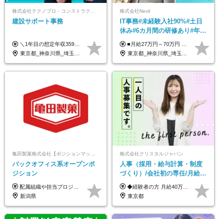
株式会社テクノプロ・コンストラクション
株式会社Nexil
建設サポート事務
IT事務#未経験入社90%#土日
休み#6カ月間の研修あり#年休
125日以上#残業月5h以下#リ
＼1年目の想定年収359万円～407万円／ 下記(1)～(3)のいずれかを、ご希望や適性を考慮したうえで決定します。 (1)月給23万1,000円＋賞与年2回（計2ヶ月分） (2)月給26万5,000円＋賞与なし （一律支給の業績手当6万6,200円を含む） (3)月給29万5,675円＋賞与なし （一律支給の業績手当6万6,200円＋固定残業手当15時間分／3万675円を含む※超過分は別途支給） ▼(3)の場合の入社時研修中の給与 月給26万5,000円＋賞与なし （一律支給の業績手当6万6,200円を含む） ※試用期間は2ヶ月間です。 期間中の給与・待遇に変更はありません。
■月給27万円～70万円 ※経験・スキルなどを考慮して決定します。 ※上記金額には固定残業代（月15時間相当分／26,300円～73,500円）を含みます。 超過分は別途支給します。 ★最大200万円の昇給アップを叶えたメンバーも！ ￣￣￣V￣￣￣￣￣￣￣￣￣￣￣￣￣￣￣￣￣￣￣ 社員の頑張りはしっかり評価・還元！ はじめは経験がなくても、頑張り次第で早期キャリアアップも狙える環境が充実！ 実際に、昇給で最大200万円給与が上がった先輩社員も活躍中！ 社員のモチベーションも高く維持しながら働けます◎ ★一人でも多くの方とお会いしたいと考えています！ ￣￣￣V￣￣￣￣￣￣￣￣￣￣￣￣￣￣￣￣￣￣￣￣ 現在活躍中の先輩たちの前職は、営業や飲食、 美容師や銀行員、アパレル店員など、多彩！ パソコンが苦手だったメンバーも今では第一線で活躍中です！
モート可
東京都_神奈川県_埼玉県_千葉県_大阪府_愛知県_北海道_青森県_岩手県_宮城県_秋田県_山形県_福島県_茨城県_栃木県_群馬県_新潟県_山梨県_長野県_富山県_石川県_福井県_静岡県_岐阜県_三重県_兵庫県_京都府_滋賀県_奈良県_和歌山県_広島県_岡山県_鳥取県_島根県_山口県_徳島県_香川県_愛媛県_高知県_福岡県_熊本県_佐賀県_長崎県_大分県_宮崎県_鹿児島県_沖縄県
東京都_神奈川県_埼玉県_千葉県_大阪府_愛知県_北海道_青森県_岩手県_宮城県_秋田県_山形県_福島県_茨城県_栃木県_群馬県_新潟県_山梨県_長野県_富山県_石川県_福井県_静岡県_岐阜県_三重県_兵庫県_京都府_滋賀県_奈良県_和歌山県_広島県_岡山県_鳥取県_島根県_山口県_徳島県_香川県_愛媛県_高知県_福岡県_熊本県_佐賀県_長崎県_大分県_宮崎県_鹿児島県_沖縄県
亀田製菓株式会社【ポジションマッチ登録】
株式会社クリスタルジャパン
バックオフィス系オープンポ
人事（採用・給与計算・制度
ジション
づくり）/会社初の専任/月給40
万円～可/残業10h/土日祝休み/
配属組織や担当プロジェクトにより異なります。 想定年収：450万円～1100万円 ※ご経験やスキルに応じて決定します。 ※上記想定年収はあくまでも目安の金額であり、 選考を通じて上下する可能性があります。
◆経験者の方 月給40万円～65万円＋賞与年2回 【給与イメージ】 人事経験5年程度：月給45万円～ ◆未経験の方 月給35万円～65万円＋賞与年2回 ※経験・スキルを考慮のうえ、優遇いたします。 ※試用期間は3ヶ月です。期間中の給与・待遇に変更はありません。 ※上記月給には、固定残業代（月45時間分／8.8万円～16.5万円）を含みます。 ※固定残業時間を超過した場合は、超過分を別途全額支給いたします。 【固定残業代について】 固定残業45時間分（88,000円～165,000円）を含む ※超過分は別途全額支給
年休120日以上
新潟県
東京都