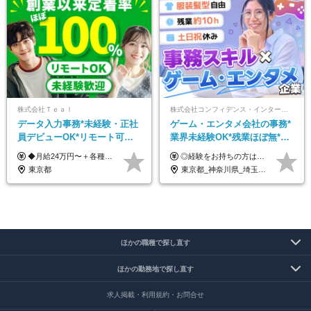
株式会社Ｔｅａｌ
株式会社コンフィデンス・インターワークス【東証グロース上場】
データ入力事務*未経験・正社
ゲーム・エンタメ会社の事務*
員デビューOK*リモート可能*
業界未経験OK*残業ほぼ無*土
年間休日124日*面接1回*実働
日祝休み*服装髪型ネイル自由
◆月給24万円〜＋各種手当 ※残業代全額支給 ※試用期間6ヶ月（期間中も給与・待遇に変更なし）
◎経験をお持ちの方は前職給与を考慮します！ 月給21万円～40万円＋残業代＋賞与 ＜評価は『総合評価』を採用＞ 当社では一人ひとりのスキルや貢献度に見合った『総合評価』を行っています。 担当者と定期的に面談を行うため「評価のポイント」や「今後の課題」なども明確。 評価の結果は昇給・賞与でしっかり反映いたします。
7.5時間
*好きが活かせる☆
東京都
東京都_神奈川県_埼玉県_千葉県_大阪府_兵庫県_京都府_福岡県
ほかの職種で探し直す
ほかの勤務地で探し直す
求人掲載・利用規約・お問合せ