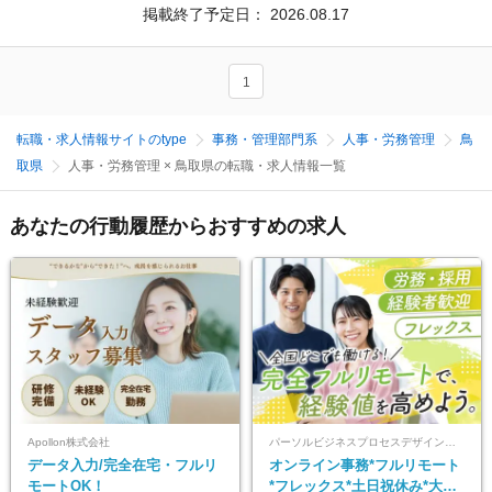
掲載終了予定日：
2026.08.17
1
転職・求人情報サイトのtype
事務・管理部門系
人事・労務管理
鳥
取県
人事・労務管理 × 鳥取県の転職・求人情報一覧
あなたの行動履歴からおすすめの求人
Apollon株式会社
パーソルビジネスプロセスデザイン株式会社 事業開発本部
データ入力/完全在宅・フルリ
オンライン事務*フルリモート
モートOK！
*フレックス*土日祝休み*大手