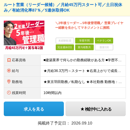
ルート営業（リーダー候補）／月給45万円スタート可／土日祝休
み／有給消化率87％／5連休取得OK
＼2年後リーダー→5年後管理職／ 営業プレイヤ
ー経験を生かしてマネジメントに挑戦
未経験歓迎
学歴不問
ベテランOK
完全週休2日
賞与複数月
面接1回
応募資格
■建築業界で何らかの勤務経験がある方 ■学歴不問 ■30代40代活躍中 ＼こんな方は即戦力として活躍できます／ ◆施工・土木領域での営業経験 ◆調達部門での管理経験 ◆営業・管理部門等のマネジメント
給与
★月給36.3万円～スタート ★右肩上がりで成長中／賞与年2回に加えて決算賞与支給（2026年度） 月給36万3600円～45万円＋賞与年2回（昨年度実績：3ヶ月分）＋決算賞与＋各種手当 ※経験やス
勤務地
★東京羽田勤務／転勤なし ★本社勤務 勤務地：【ハネダ防設本社】東京都大田区羽田4-3-10 羽田ビル2階 (変更の範囲)上記を除く当社関連勤務地
残業時間
10時間以内
求人を見る
検討中に入れる
掲載終了予定日：
2026.09.10