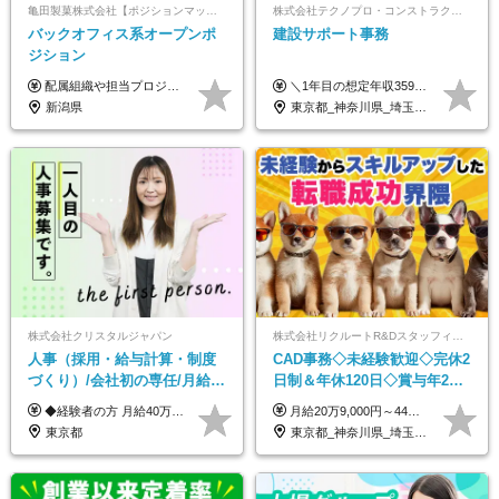
亀田製菓株式会社【ポジションマッチ登録】
株式会社テクノプロ・コンストラクション
バックオフィス系オープンポ
建設サポート事務
ジション
配属組織や担当プロジェクトにより異なります。 想定年収：450万円～1100万円 ※ご経験やスキルに応じて決定します。 ※上記想定年収はあくまでも目安の金額であり、 選考を通じて上下する可能性があります。
＼1年目の想定年収359万円～407万円／ 下記(1)～(3)のいずれかを、ご希望や適性を考慮したうえで決定します。 (1)月給23万1,000円＋賞与年2回（計2ヶ月分） (2)月給26万5,000円＋賞与なし （一律支給の業績手当6万6,200円を含む） (3)月給29万5,675円＋賞与なし （一律支給の業績手当6万6,200円＋固定残業手当15時間分／3万675円を含む※超過分は別途支給） ▼(3)の場合の入社時研修中の給与 月給26万5,000円＋賞与なし （一律支給の業績手当6万6,200円を含む） ※試用期間は2ヶ月間です。 期間中の給与・待遇に変更はありません。
新潟県
東京都_神奈川県_埼玉県_千葉県_大阪府_愛知県_北海道_青森県_岩手県_宮城県_秋田県_山形県_福島県_茨城県_栃木県_群馬県_新潟県_山梨県_長野県_富山県_石川県_福井県_静岡県_岐阜県_三重県_兵庫県_京都府_滋賀県_奈良県_和歌山県_広島県_岡山県_鳥取県_島根県_山口県_徳島県_香川県_愛媛県_高知県_福岡県_熊本県_佐賀県_長崎県_大分県_宮崎県_鹿児島県_沖縄県
株式会社クリスタルジャパン
株式会社リクルートR&Dスタッフィング【リクルートグループ】
人事（採用・給与計算・制度
CAD事務◇未経験歓迎◇完休2
づくり）/会社初の専任/月給40
日制＆年休120日◇賞与年2回
万円～可/残業10h/土日祝休み/
◇住宅手当制度・社員寮あ
◆経験者の方 月給40万円～65万円＋賞与年2回 【給与イメージ】 人事経験5年程度：月給45万円～ ◆未経験の方 月給35万円～65万円＋賞与年2回 ※経験・スキルを考慮のうえ、優遇いたします。 ※試用期間は3ヶ月です。期間中の給与・待遇に変更はありません。 ※上記月給には、固定残業代（月45時間分／8.8万円～16.5万円）を含みます。 ※固定残業時間を超過した場合は、超過分を別途全額支給いたします。 【固定残業代について】 固定残業45時間分（88,000円～165,000円）を含む ※超過分は別途全額支給
月給20万9,000円～44万円 ※試用期間6カ月あり（期間中の待遇に変更なし） ※経験・能力・前給を考慮の上、決定いたします ※時間外手当100％支給 ※派遣就業先が変更となる場合には、就業規則、労使協定等に基づき賃金が変更となる可能性があります
年休120日以上
り/j1
東京都
東京都_神奈川県_埼玉県_千葉県_大阪府_愛知県_青森県_岩手県_宮城県_秋田県_山形県_福島県_茨城県_栃木県_群馬県_山梨県_長野県_福井県_静岡県_岐阜県_三重県_兵庫県_京都府_滋賀県_奈良県_広島県_岡山県_山口県_香川県_福岡県_熊本県_佐賀県_長崎県_大分県_宮崎県_鹿児島県