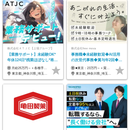
株式会社ＡＴＪＣ【上場グループ】
株式会社free mova
【業務サポート】未経験OK*
事務職◆未経験歓迎◆AI活用
年休124日*残業ほぼなし*将来
の次世代事務◆賞与年2回◆ネ
活かせる専門スキル
イルOK◆残業なし/4JIM
月給25万円～＋各種手当（家族、資格、住宅など） ★ご経験をお持ちの方は前職給与保証！ ※試用期間は6ヶ月 ※上記には固定残業代（33,784円～／20時間分）を含みます。超過分は追加支給致します。 ※経験・スキル・能力を考慮して決定します。ご経験者の方の経験フェーズは不問です。 ＜各種手当＞ 住宅手当／家族手当／資格手当／特別手当など
■東京：23万円～＋賞与年2回 ■その他：22万円～＋賞与年2回 ※給与はスキル・経験・能力を考慮して決定します。 ※残業代は別途支給いたします。 ※実績により随時基本給アップが可能。 入社1年で8～9万円上がった実績もあります！ ＜各種手当＞ ■皆勤手当（インセンティブ） ■交通費全額支給 ■資格祝い金（1万円～4万円） └MOS、日商簿記、TOEIC、秘書検定、ITパスポートなど
東京都_神奈川県_埼玉県_千葉県
東京都_神奈川県_埼玉県_千葉県_大阪府_愛知県_北海道_青森県_岩手県_宮城県_秋田県_山形県_福島県_茨城県_栃木県_群馬県_新潟県_山梨県_長野県_富山県_石川県_福井県_静岡県_岐阜県_三重県_兵庫県_京都府_滋賀県_奈良県_和歌山県_広島県_岡山県_鳥取県_島根県_山口県_徳島県_香川県_愛媛県_高知県_福岡県_熊本県_佐賀県_長崎県_大分県_宮崎県_鹿児島県_沖縄県