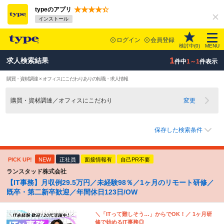
typeのアプリ
インストール
ログイン
会員登録
検討中(
0
)
MENU
1
求人検索結果
件中
1～1
件表示
購買・資材調達 × オフィスにこだわりありの転職・求人情報
購買・資材調達／オフィスにこだわり
変更
保存した検索条件
PICK UP!
NEW
正社員
面接情報有
自己PR不要
ランスタッド株式会社
【IT事務】月収例29.5万円／未経験98％／1ヶ月のリモート研修／
既卒・第二新卒歓迎／年間休日123日/OW
＼「ITって難しそう…」からでOK！／ 1ヶ月研
修で始めるIT事務◎