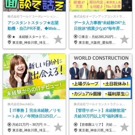
株式会社ワールドコーポレーション 採用事業部【上場グループ】
株式会社オープンアップコンストラクション（東証プライム上場グループ）
アシスタントスタッフ★志望
データ入力事務*未経験OK*土
動機・自己PR不要。◆Web面
日祝休*残業少なめ*毎年昇給
談OK◆完全週休2日◆年収700
あり*面接1回*月収37万円可/o
★ 未経験スタートでも月収40万円以上も目指せます！ ★ ★ 試用期間6か月あり／給与・待遇に変更なし ★ ＼パターン①orパターン②で給与形態の選択が可能／ ＜パターン①＞ 月給+交通費+（残業代は全額別途支給） 【首都圏・関東・北信越】 月給30.0万円以上 【関西】 月給27.5万円以上 【中部】 月給26.5万円以上 【東北】 月給24.5万円以上 【北海道】 月給24.0万円以上 【九州・中四国】 月給25.5万円以上 ＜パターン②＞ 月給（固定残業代20H含む）+交通費+賞与年2回+残業代 （※20H場合を超過した場合は全額別途支給） 【首都圏・関東・北信越】 月給25.0万円以上 【関 西・中部】 月給24.5万円以上 【東 北・北海道・九州・中四国】 月給23.5万円以上 ※上記給与には固定残業代（月20H分）を含みます 固定残業代は残業の有無に関わらず支給し、超過分は別途全額支給いたします ①②の給与形態はご本人様と相談の上、最終的に会社が決定いたします （内定時に通知） ■給与改定年1回 ■(※)賞与年2回（昨年度支給実績2回／頑張りを評価） (※)支給条件に規定あり
◎東京：月給280,202円～402,430円 ◎大阪：月給269,824円～392,052円 ◎名古屋：月給285,967円～408,195円 ◎その他：月給265,212円～387,440円 ※試用期間3か月／待遇は研修期間中のみ変更あり （東京：23.9万円～、大阪：月給23.4万円～、名古屋：月給24.2万円～、その他：月給23.1万円～） ※固定残業代（配属後に支給）・一律手当を含む ※固定残業代は残業がない場合も支給し、超過分は別途支給する ※年齢、経験、能力を考慮し、支給額を決定します。
万円可/p13
東京都_神奈川県_埼玉県_千葉県_大阪府_愛知県_北海道_青森県_岩手県_宮城県_秋田県_山形県_福島県_茨城県_栃木県_群馬県_新潟県_山梨県_長野県_富山県_石川県_福井県_静岡県_岐阜県_三重県_兵庫県_京都府_滋賀県_奈良県_和歌山県_広島県_岡山県_鳥取県_島根県_山口県_徳島県_香川県_愛媛県_高知県_福岡県_佐賀県_長崎県_大分県_宮崎県_鹿児島県_沖縄県
東京都_大阪府_愛知県_北海道_宮城県_新潟県_石川県_静岡県_広島県_福岡県_沖縄県
株式会社Stech&Co.
株式会社ワールドコンストラクション 【東証一部】 (ワールドホールディングス・グループ)
【 IT事務 】完全未経験／リモ
【管理サポート】未経験歓迎*
ートあり／年間休日125日／残
月給30万円以上可*福利厚生が
業なし／産休育休あり／服
充実！
月給21万円～30万円 ※試用期間3ヶ月間の待遇に変動はありません。 ※みなし残業代(月20時間分29,725円～)を含む。（※超過分は追加支給）
【首都圏エリア】 月給 291,800円以上 ＋ 各種手当 【北関東エリア】 月給 264,260円以上 ＋ 各種手当 【関西・四国エリア】 月給 278,040円以上 ＋ 各種手当 【中部エリア】 月給 278,040円以上 ＋ 各種手当 【北海道・東北エリア】 月給 247,000円以上 ＋ 各種手当 【九州エリア】 月給 235,540円以上 ＋ 各種手当 【中国エリア】 月給 250,460 円以上 ＋ 各種手当 ※全て年齢・経験・能力などを考慮します。 ※試用期間3ヶ月あり。その間の待遇に変動はありません。 ※固定残業代（20時間分）を含む 首都圏／37,800円以上 北関東／34,260円以上 関西・四国／36,040円以上 中部／36,040円以上 北海道・東北／32,000円以上 九州／30,540円以上 中国／32,460円以上 ※超過分は全額支給 初年度の年収 400万円～900万円
装・髪型自由／毎年昇給
東京都_神奈川県_埼玉県_千葉県_大阪府_愛知県_北海道_青森県_岩手県_宮城県_秋田県_山形県_福島県_茨城県_栃木県_群馬県_新潟県_山梨県_長野県_富山県_石川県_福井県_静岡県_岐阜県_三重県_兵庫県_京都府_滋賀県_奈良県_和歌山県_広島県_岡山県_鳥取県_島根県_山口県_徳島県_香川県_愛媛県_高知県_福岡県_熊本県_佐賀県_長崎県_大分県_宮崎県_鹿児島県_沖縄県
東京都_神奈川県_埼玉県_千葉県_大阪府_愛知県_北海道_青森県_岩手県_宮城県_秋田県_山形県_福島県_茨城県_栃木県_群馬県_新潟県_山梨県_長野県_富山県_石川県_福井県_静岡県_岐阜県_三重県_兵庫県_京都府_滋賀県_奈良県_和歌山県_広島県_岡山県_鳥取県_島根県_山口県_徳島県_香川県_愛媛県_高知県_福岡県_熊本県_佐賀県_長崎県_大分県_宮崎県_鹿児島県_沖縄県