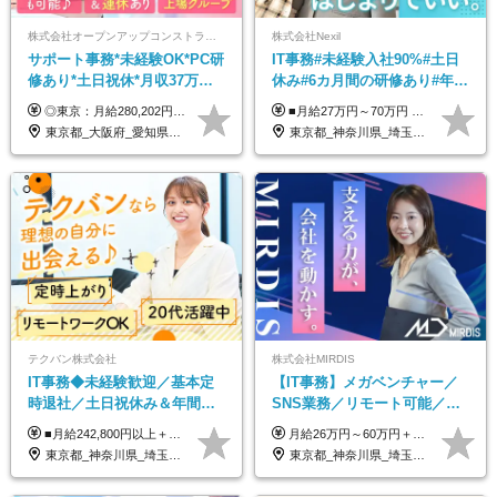
株式会社オープンアップコンストラクション（東証プライム上場グループ）
株式会社Nexil
サポート事務*未経験OK*PC研
IT事務#未経験入社90%#土日
修あり*土日祝休*月収37万円
休み#6カ月間の研修あり#年休
可*面接1回/o
125日以上#残業月5h以下#リ
◎東京：月給280,202円～402,430円 ◎大阪：月給269,824円～392,052円 ◎名古屋：月給285,967円～408,195円 ◎その他：月給265,212円～387,440円 ※試用期間3か月／待遇は研修期間中のみ変更あり （東京：23.9万円～、大阪：月給23.4万円～、名古屋：月給24.2万円～、その他：月給23.1万円～） ※固定残業代（配属後に支給）・一律手当を含む ※固定残業代は残業がない場合も支給し、超過分は別途支給する ※年齢、経験、能力を考慮し、支給額を決定します。
■月給27万円～70万円 ※経験・スキルなどを考慮して決定します。 ※上記金額には固定残業代（月15時間相当分／26,300円～73,500円）を含みます。 超過分は別途支給します。 ★最大200万円の昇給アップを叶えたメンバーも！ ￣￣￣V￣￣￣￣￣￣￣￣￣￣￣￣￣￣￣￣￣￣￣ 社員の頑張りはしっかり評価・還元！ はじめは経験がなくても、頑張り次第で早期キャリアアップも狙える環境が充実！ 実際に、昇給で最大200万円給与が上がった先輩社員も活躍中！ 社員のモチベーションも高く維持しながら働けます◎ ★一人でも多くの方とお会いしたいと考えています！ ￣￣￣V￣￣￣￣￣￣￣￣￣￣￣￣￣￣￣￣￣￣￣￣ 現在活躍中の先輩たちの前職は、営業や飲食、 美容師や銀行員、アパレル店員など、多彩！ パソコンが苦手だったメンバーも今では第一線で活躍中です！
モート可
東京都_大阪府_愛知県_北海道_宮城県_新潟県_石川県_静岡県_広島県_福岡県_沖縄県
東京都_神奈川県_埼玉県_千葉県_大阪府_愛知県_北海道_青森県_岩手県_宮城県_秋田県_山形県_福島県_茨城県_栃木県_群馬県_新潟県_山梨県_長野県_富山県_石川県_福井県_静岡県_岐阜県_三重県_兵庫県_京都府_滋賀県_奈良県_和歌山県_広島県_岡山県_鳥取県_島根県_山口県_徳島県_香川県_愛媛県_高知県_福岡県_熊本県_佐賀県_長崎県_大分県_宮崎県_鹿児島県_沖縄県
テクバン株式会社
株式会社MIRDIS
IT事務◆未経験歓迎／基本定
【IT事務】メガベンチャー／
時退社／土日祝休み＆年間休
SNS業務／リモート可能／未
日123日／賞与年2回／研修制
経験◎
■月給242,800円以上＋諸手当＋賞与年2回＋業績賞与 ※固定残業代32,813円～/20時間分を含む ※超過分は別途支給 ※経験・年齢を考慮の上、当社規定により決定 ※試用期間6ヵ月間（待遇に差異なし）
月給26万円～60万円＋賞与1回＋各種手当 ★Point：経験者の方は100％年収UPでの待遇提示も可能！ ※試用期間6カ月 ※期間中は月給20万円以上～スタート ※期間中は契約社員
度充実／リモートOK
東京都_神奈川県_埼玉県_千葉県
東京都_神奈川県_埼玉県_千葉県