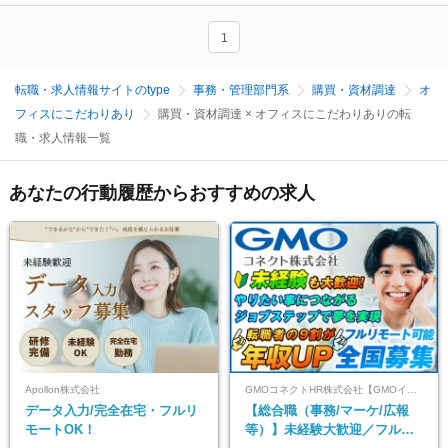
1
転職・求人情報サイトのtype
事務・管理部門系
購買・資材調達
オ
フィスにこだわりあり
購買・資材調達 × オフィスにこだわりありの転
職・求人情報一覧
あなたの行動履歴からおすすめの求人
Apollon株式会社
GMOコネクトHR株式会社【GMOインターネットグループ】
データ入力/完全在宅・フルリ
【総合職（事務/マーケ/広報
モートOK！
等）】未経験大歓迎／フルリ