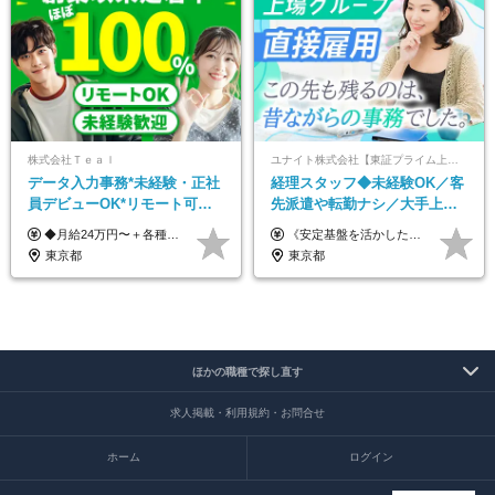
株式会社Ｔｅａｌ
ユナイト株式会社【東証プライム上場グループ】
データ入力事務*未経験・正社
経理スタッフ◆未経験OK／客
員デビューOK*リモート可能*
先派遣や転勤ナシ／大手上場
年間休日124日*面接1回*実働
グループ／駅徒歩2分／実働7
◆月給24万円〜＋各種手当 ※残業代全額支給 ※試用期間6ヶ月（期間中も給与・待遇に変更なし）
《安定基盤を活かした各種手当も支給します！》 ★地域手当…月14,000円～30,000円（帯同家族の有無などにより異なる） ★資格手当…月3,000～5,000円（建設業経理士1級・2級など） ◇月給21万円～＋諸手当＋賞与年2回（4.0ヶ月※2024年度実績）／大卒以上 ◇月給20万円～＋諸手当＋賞与年2回（4.0ヶ月※2024年度実績）／短大卒以上 ◇月給19万円～＋諸手当＋賞与年2回（4.0ヶ月※2024年度実績）／中卒以上 ※残業代は発生分を支給します ※経験・年齢・前職給与を考慮して決定いたします （試用期間2ヶ月有。待遇に変更はありません）
7.5時間
時間15分／残業ほぼなし
東京都
東京都
ほかの職種で探し直す
求人掲載・利用規約・お問合せ
ホーム
ログイン