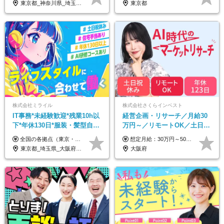
東京都_神奈川県_埼玉県_千葉県_大阪府_愛知県_北海道_青森県_岩手県_宮城県_秋田県_山形県_福島県_茨城県_栃木県_群馬県_新潟県_山梨県_長野県_富山県_石川県_福井県_静岡県_岐阜県_三重県_兵庫県_京都府_滋賀県_奈良県_和歌山県_広島県_岡山県_鳥取県_島根県_山口県_徳島県_香川県_愛媛県_高知県_福岡県_熊本県_佐賀県_長崎県_大分県_宮崎県_鹿児島県_沖縄県_海外
東京都
株式会社ミライル
株式会社さくらインベスト
IT事務*未経験歓迎*残業10h以
経営企画・リサーチ／月給30
下*年休130日*服装・髪型自由
万円～／リモートOK／土日祝
*AI研修あり*住宅手当あり*転
休み／生成AIを活用できる方
全国の各拠点（東京・埼玉・新潟・福岡・大阪）で募集中！ 給与は以下の通り、勤務地により異なります。 新潟勤務の場合 201,000円〜201,000円（試用期間変更なし）＋賞与 東京・埼玉勤務の場合 225,000円〜250,000円（試用期間 220,000円）＋賞与 福岡勤務の場合 182,000円〜220,000円（試用期間182,000円）＋賞与 大阪勤務の場合 210,000円〜210,000円（試用期間変更なし）＋賞与 初年度想定年収：280～300万円 ※残業代は全額支給します（1分単位でお支払いします） ※試用期間6ヵ月。試用期間中でも条件変わらず。 ※土日祝含めた勤務可能な方は、土日手当10,000円（毎月）を別途支給。
想定月給：30万円～50万円程度＋各種手当＋賞与年2回 ※想定年収：400万円～600万円 ※経験・能力等考慮の上、規定により優遇 ※上記月給には固定残業代を含みます。固定残業代は、時間外労働の有無に関わらず月10時間分（月2.2万円（月収30万円の場合）～3.6万円（月収50万円の場合））を支給し、超過分は追加で支給します ※試用期間2ヶ月（待遇に差異なし） 【固定残業代について】 固定残業10時間分（22,000円～36,000円）を含む ※超過分は別途全額支給
勤なし
歓迎
東京都_埼玉県_大阪府_新潟県_福岡県
大阪府