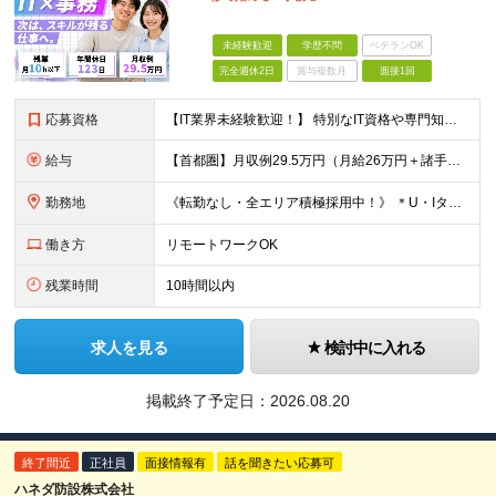
未経験歓迎
学歴不問
ベテランOK
完全週休2日
賞与複数月
面接1回
応募資格
【IT業界未経験歓迎！】 特別なIT資格や専門知識は必要ありません。 ・学歴不問（文系・理系不問） ・第二新卒、既卒の方も歓迎 ・20代を中心に幅広い年代が活躍中 ・基本的なPC操作ができる方 ・タ
給与
【首都圏】月収例29.5万円（月給26万円＋諸手当） 【東海・関西】月収例28.5万円（月給25万円＋諸手当） 【九州】月収例26万円（月給23万円＋諸手当） ※経験・スキル・前職給与を踏まえ、総合
勤務地
《転勤なし・全エリア積極採用中！》 ＊U・Iターンも歓迎 ＊研修はオンライン実施 ★勤務エリアは下記よりお選びいただけます★ 【首都圏】東京・神奈川・千葉・埼玉 【東海】愛知 【関西】大阪、京都、兵庫
働き方
リモートワークOK
残業時間
10時間以内
求人を見る
検討中に入れる
掲載終了予定日：
2026.08.20
終了間近
正社員
面接情報有
話を聞きたい応募可
ハネダ防設株式会社