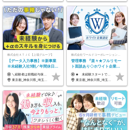
株式会社ＡＴＪＣ【上場グループ】
株式会社ワールドコーポレーション 採用事業部【上場グループ】
【データ入力事務】※新事業
管理事務 『楽々★フルリモー
※未経験入社9割／年間休日
ト面談あり◇ホワイト企業認
124日／月 残業13h／土日祝休
定受賞◇完全週休2日◇賞与年
＼経験者は前職給与保証！／ 月給23万円～33万円＋各種手当 ☆給与改定年2回あり！ ※上記金額には固定残業代（31,081円～44,595円／20時間分）を含みます。 ※超過分は別途支給します。 ★試用期間：6ヶ月 未経験の場合、試用期間中は月給21万円（固定残業代12,353円／8時間分）となります。ただし、2026年7月1日以降は給与改定に伴い、試用期間の途中であっても、月給230,000円（固定残業代31,081円／20時間分）を適用します。 ※超過分は別途支給します。
★ 未経験スタートでも月収40万円以上も目指せます！ ★ ★ 試用期間6か月あり／給与・待遇に変更なし ★ ＼パターン①orパターン②で給与形態の選択が可能／ ＜パターン①＞ 月給+交通費+（残業代は全額別途支給） 【首都圏・関東・北信越】 月給30.0万円以上 【関西】 月給27.5万円以上 【中部】 月給26.5万円以上 【東北】 月給24.5万円以上 【北海道】 月給24.0万円以上 【九州・中四国】 月給25.5万円以上 ＜パターン②＞ 月給（固定残業代20H含む）+交通費+賞与年2回+残業代 （※20H場合を超過した場合は全額別途支給） 【首都圏・関東・北信越】 月給25.0万円以上 【関 西・中部】 月給24.5万円以上 【東 北・北海道・九州・中四国】 月給23.5万円以上 ※上記給与には固定残業代（月20H分）を含みます 固定残業代は残業の有無に関わらず支給し、超過分は別途全額支給いたします ①②の給与形態はご本人様と相談の上、最終的に会社が決定いたします （内定時に通知） ■給与改定年1回 ■(※)賞与年2回（昨年度支給実績2回／頑張りを評価） (※)支給条件に規定あり
み／給与改定年2回
2回 /p13
東京都_神奈川県_埼玉県_千葉県
東京都_神奈川県_埼玉県_千葉県_大阪府_愛知県_北海道_青森県_岩手県_宮城県_秋田県_山形県_福島県_茨城県_栃木県_群馬県_新潟県_山梨県_長野県_富山県_石川県_福井県_静岡県_岐阜県_三重県_兵庫県_京都府_滋賀県_奈良県_和歌山県_広島県_岡山県_鳥取県_島根県_山口県_徳島県_香川県_愛媛県_高知県_福岡県_熊本県_佐賀県_長崎県_大分県_宮崎県_鹿児島県_沖縄県