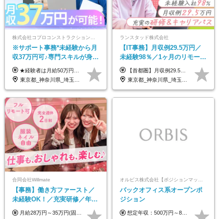
株式会社コプロコンストラクション【東証プライム上場コプロ・ホールディングス子会社】
ランスタッド株式会社
※サポート事務*未経験から月
【IT事務】月収例29.5万円／
収37万円可♪専門スキルが身に
未経験98％／1ヶ月のリモート
付く！Web面接＆リモート研
研修／既卒・第二新卒歓迎／
★経験者は月給50万円～90万円 【首都圏】 月給30万1230円〜 ⇒基本22万7000円+地域6万4230円+皆勤1万円 【群馬/栃木/茨城】 月給28万1090円〜 ⇒基本23万4000円+地域3万7090円+皆勤1万円 【大阪/京都/兵庫】 月給30万130円〜 ⇒基本23万5000円+地域5万5130円+皆勤1万円 【静岡/愛知/岐阜/三重】 月給28万5840円〜 ⇒基本23万円+地域4万5840円+皆勤1万円 【北海道】 月給25万2960円〜 ⇒基本22万4000円+地域1万8960円+皆勤1万円 【福岡/佐賀/長崎/大分/熊本】 月給25万800円〜 ⇒基本21万8000円+地域2万2800円+皆勤1万円 【宮城/山形/福島】 月給25万580円〜 ⇒基本21万8000円+地域2万2580円+皆勤1万円 【広島/岡山/山口】 月給27万1090円〜 ⇒基本23万4000円+地域2万7090円+皆勤1万円 ※残業代は1分単位で全額支給（みなし残業制度なし） ※上記給与は最低支給額です。経験・能力に応じて決定致します ※試用期間1ヶ月、最大6ヶ月まで延長する可能性あり(条件変更なし) ※今期より新賃金体系へ移行しました。詳細は面接時にご説明します
【首都圏】月収例29.5万円（月給26万円＋諸手当） 【東海・関西】月収例28.5万円（月給25万円＋諸手当） 【九州】月収例26万円（月給23万円＋諸手当） ※経験・スキル・前職給与を踏まえ、総合的に判断して決定します。 例：首都圏 月収例31万円（月給27万円＋諸手当） ◆各種手当 ・通勤手当（上限4万円まで） ・残業代手当（1分単位で全額支給） ※固定残業代制は採用しておりません ・資格取得支援 ◆昇給：年1回 ◆補足 ・研修中1ヶ月間は、時給1670円となります。 ・試用期間6ヶ月あり。その間の待遇に変更はありません。 ※詳細は面接時にご案内します。
修も充実♪/a
年間休日123日/OW
東京都_神奈川県_埼玉県_大阪府_愛知県_北海道_宮城県_広島県_福岡県
東京都_神奈川県_埼玉県_千葉県_大阪府_愛知県_兵庫県_京都府_福岡県
合同会社Willmate
オルビス株式会社【ポジションマッチ登録】
【事務】働き方ファースト／
バックオフィス系オープンポ
未経験OK！／充実研修／年休
ジション
127日～／残業なし／平均20代
月給28万円～35万円(固定残業代含む)+インセンティブ＋各種手当 ※経験・能力等を考慮の上、決定します。 ※残業はほとんどありませんが、発生した場合は時間外手当を100％支給します。 【固定残業代について】 なし（残業代は、実際の労働時間に応じて別途全額支給）
想定年収：500万円～800万円 ※ご経験やスキルに応じて決定します。 ※上記想定年収はあくまでも目安の金額であり、 選考を通じて上下する可能性があります。
／リモートOK