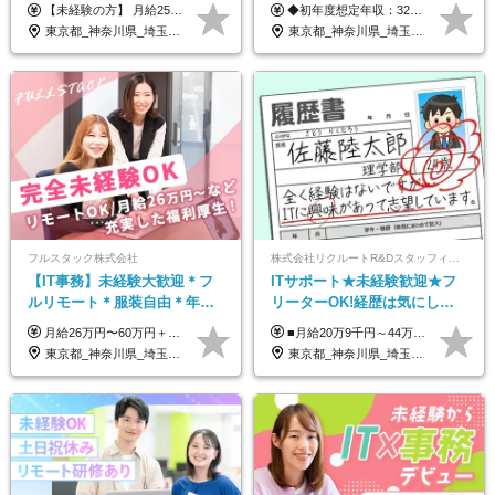
モ可で全国募集！年収アップ
【未経験の方】 月給25.5万円以上＋各種手当 【事務経験3年以上の方】 月給28万円以上＋各種手当 ※経験・スキル・年齢を考慮の上、決定します ※試用期間：3ヶ月(雇用形態は正社員、給与・待遇に変更はありません) ※残業代は全額別途支給 ※昇給：年1回（査定あり） ※賞与：年3回（業績に応じて支給） ＼努力がしっかり評価される環境です！／ 「どんなスキルを身につければ昇給できるか」が明確だから、 着実に成長しながら収入アップを目指せます。
◆初年度想定年収：320万円〜840万円 【関東／一都三県】月給24万円〜70万円 【関西・東海地方】月給23万円〜65万円 【その他の地方等】月給22万円〜60万円 ※ご経験・スキル・前職給与などを考慮の上決定いたします。 ◉固定残業代制（固定残業代10,000円含） 固定残業代は7時間分・時間超過分は追加支給 ≪月給例≫ ・月給54万円（29歳／入社3年目） ・月給38万円（26歳／入社2年目） ・月給28万円（24歳／入社1年目） ※試用期間は6ヶ月で、その間の雇用形態は契約社員です。そのほかの条件に変更はありません。
多数★年休最大130日★
東京都_神奈川県_埼玉県_千葉県_大阪府_愛知県_北海道_青森県_岩手県_宮城県_秋田県_山形県_福島県_茨城県_栃木県_群馬県_新潟県_山梨県_長野県_富山県_石川県_福井県_静岡県_岐阜県_三重県_兵庫県_京都府_滋賀県_奈良県_和歌山県_広島県_岡山県_鳥取県_島根県_山口県_徳島県_香川県_愛媛県_高知県_福岡県_熊本県_佐賀県_長崎県_大分県_宮崎県_鹿児島県_沖縄県
東京都_神奈川県_埼玉県_千葉県_大阪府_愛知県_北海道_青森県_岩手県_宮城県_秋田県_山形県_福島県_茨城県_栃木県_群馬県_新潟県_山梨県_長野県_富山県_石川県_福井県_静岡県_岐阜県_三重県_兵庫県_京都府_滋賀県_奈良県_和歌山県_広島県_岡山県_鳥取県_島根県_山口県_徳島県_香川県_愛媛県_高知県_福岡県_熊本県_佐賀県_長崎県_大分県_宮崎県_鹿児島県_沖縄県
フルスタック株式会社
株式会社リクルートR&Dスタッフィング【リクルートグループ】
【IT事務】未経験大歓迎＊フ
ITサポート★未経験歓迎★フ
ルリモート＊服装自由＊年休
リーターOK!経歴は気にしな
125日以上＊残業なし＊月給26
くて大丈夫★超大手リクルー
月給26万円〜60万円＋諸手当＋インセンティブ（２種）＋賞与 ★Point 設立から9ヶ月で全社員2万円の昇給実績 ※成果はしっかりと還元いたします！ ★Point 100％年収UPでの待遇提示も可能！ ※経験者であれば、100％年収アップも実現可能です。 ※試用期間最大2ヶ月/月給22万円〜
■月給20万9千円～44万円 ※経験・能力・前給を考慮の上、決定いたします ※時間外手当100％支給 ※派遣就業先が変更となる場合には、就業規則、労使協定等に基づき賃金が変更となる可能性があります 「とにかく私生活重視」「残業があっても稼ぎたい」といった希望も配属の際に考慮します。 ＜手当＞ ■職務担当手当 ■通勤手当（上限月3万円） ■残業手当（全額支給） ■住宅手当（5割を会社負担／就業規則に定めるところによる） ■扶養手当 ■別居手当 ■資格試験受講料補助（資格ごとに社内規定により決定） ■資格取得奨励金 （資格により2万円～20万円の祝金支給） ◎一例 ・基本情報技術者（5万円） ・プロジェクトマネージャー試験（10万円） ・応用情報技術者試験（10万円） ・ITストラテジスト試験（10万円） ・エンベデッドシステムスペシャリスト試験（10万円） ・ディジタル技術検定（情報1級：10万円、制御1級：10万円、情報2級、制御2級：5万円 ・TOEIC（R）テスト（600～729点：5万円、 730～799点：10万円、800点以上：15万円） など
万円以上
トグループの正社員/sg
東京都_神奈川県_埼玉県_千葉県_茨城県
東京都_神奈川県_埼玉県_千葉県_大阪府_愛知県_青森県_岩手県_宮城県_秋田県_山形県_福島県_茨城県_栃木県_群馬県_山梨県_長野県_福井県_静岡県_岐阜県_三重県_兵庫県_京都府_滋賀県_奈良県_広島県_岡山県_山口県_香川県_福岡県_熊本県_佐賀県_長崎県_大分県_宮崎県_鹿児島県