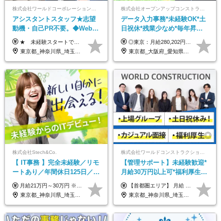
株式会社ワールドコーポレーション 採用事業部【上場グループ】
株式会社オープンアップコンストラクション（東証プライム上場グループ）
アシスタントスタッフ★志望
データ入力事務*未経験OK*土
動機・自己PR不要。◆Web面
日祝休*残業少なめ*毎年昇給
談OK◆完全週休2日◆年収700
あり*面接1回*月収37万円可/o
★ 未経験スタートでも月収40万円以上も目指せます！ ★ ★ 試用期間6か月あり／給与・待遇に変更なし ★ ＼パターン①orパターン②で給与形態の選択が可能／ ＜パターン①＞ 月給+交通費+（残業代は全額別途支給） 【首都圏・関東・北信越】 月給30.0万円以上 【関西】 月給27.5万円以上 【中部】 月給26.5万円以上 【東北】 月給24.5万円以上 【北海道】 月給24.0万円以上 【九州・中四国】 月給25.5万円以上 ＜パターン②＞ 月給（固定残業代20H含む）+交通費+賞与年2回+残業代 （※20H場合を超過した場合は全額別途支給） 【首都圏・関東・北信越】 月給25.0万円以上 【関 西・中部】 月給24.5万円以上 【東 北・北海道・九州・中四国】 月給23.5万円以上 ※上記給与には固定残業代（月20H分）を含みます 固定残業代は残業の有無に関わらず支給し、超過分は別途全額支給いたします ①②の給与形態はご本人様と相談の上、最終的に会社が決定いたします （内定時に通知） ■給与改定年1回 ■(※)賞与年2回（昨年度支給実績2回／頑張りを評価） (※)支給条件に規定あり
◎東京：月給280,202円～402,430円 ◎大阪：月給269,824円～392,052円 ◎名古屋：月給285,967円～408,195円 ◎その他：月給265,212円～387,440円 ※試用期間3か月／待遇は研修期間中のみ変更あり （東京：23.9万円～、大阪：月給23.4万円～、名古屋：月給24.2万円～、その他：月給23.1万円～） ※固定残業代（配属後に支給）・一律手当を含む ※固定残業代は残業がない場合も支給し、超過分は別途支給する ※年齢、経験、能力を考慮し、支給額を決定します。
万円可/p13
東京都_神奈川県_埼玉県_千葉県_大阪府_愛知県_北海道_青森県_岩手県_宮城県_秋田県_山形県_福島県_茨城県_栃木県_群馬県_新潟県_山梨県_長野県_富山県_石川県_福井県_静岡県_岐阜県_三重県_兵庫県_京都府_滋賀県_奈良県_和歌山県_広島県_岡山県_鳥取県_島根県_山口県_徳島県_香川県_愛媛県_高知県_福岡県_佐賀県_長崎県_大分県_宮崎県_鹿児島県_沖縄県
東京都_大阪府_愛知県_北海道_宮城県_新潟県_石川県_静岡県_広島県_福岡県_沖縄県
株式会社Stech&Co.
株式会社ワールドコンストラクション 【東証一部】 (ワールドホールディングス・グループ)
【 IT事務 】完全未経験／リモ
【管理サポート】未経験歓迎*
ートあり／年間休日125日／残
月給30万円以上可*福利厚生が
業なし／産休育休あり／服
充実！
月給21万円～30万円 ※試用期間3ヶ月間の待遇に変動はありません。 ※みなし残業代(月20時間分29,725円～)を含む。（※超過分は追加支給）
【首都圏エリア】 月給 291,800円以上 ＋ 各種手当 【北関東エリア】 月給 264,260円以上 ＋ 各種手当 【関西・四国エリア】 月給 278,040円以上 ＋ 各種手当 【中部エリア】 月給 278,040円以上 ＋ 各種手当 【北海道・東北エリア】 月給 247,000円以上 ＋ 各種手当 【九州エリア】 月給 235,540円以上 ＋ 各種手当 【中国エリア】 月給 250,460 円以上 ＋ 各種手当 ※全て年齢・経験・能力などを考慮します。 ※試用期間3ヶ月あり。その間の待遇に変動はありません。 ※固定残業代（20時間分）を含む 首都圏／37,800円以上 北関東／34,260円以上 関西・四国／36,040円以上 中部／36,040円以上 北海道・東北／32,000円以上 九州／30,540円以上 中国／32,460円以上 ※超過分は全額支給 初年度の年収 400万円～900万円
装・髪型自由／毎年昇給
東京都_神奈川県_埼玉県_千葉県_大阪府_愛知県_北海道_青森県_岩手県_宮城県_秋田県_山形県_福島県_茨城県_栃木県_群馬県_新潟県_山梨県_長野県_富山県_石川県_福井県_静岡県_岐阜県_三重県_兵庫県_京都府_滋賀県_奈良県_和歌山県_広島県_岡山県_鳥取県_島根県_山口県_徳島県_香川県_愛媛県_高知県_福岡県_熊本県_佐賀県_長崎県_大分県_宮崎県_鹿児島県_沖縄県
東京都_神奈川県_埼玉県_千葉県_大阪府_愛知県_北海道_青森県_岩手県_宮城県_秋田県_山形県_福島県_茨城県_栃木県_群馬県_新潟県_山梨県_長野県_富山県_石川県_福井県_静岡県_岐阜県_三重県_兵庫県_京都府_滋賀県_奈良県_和歌山県_広島県_岡山県_鳥取県_島根県_山口県_徳島県_香川県_愛媛県_高知県_福岡県_熊本県_佐賀県_長崎県_大分県_宮崎県_鹿児島県_沖縄県