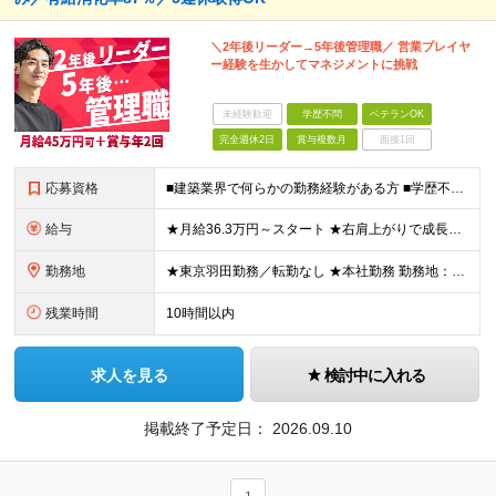
＼2年後リーダー→5年後管理職／ 営業プレイヤ
ー経験を生かしてマネジメントに挑戦
未経験歓迎
学歴不問
ベテランOK
完全週休2日
賞与複数月
面接1回
応募資格
■建築業界で何らかの勤務経験がある方 ■学歴不問 ■30代40代活躍中 ＼こんな方は即戦力として活躍できます／ ◆施工・土木領域での営業経験 ◆調達部門での管理経験 ◆営業・管理部門等のマネジメント
給与
★月給36.3万円～スタート ★右肩上がりで成長中／賞与年2回に加えて決算賞与支給（2026年度） 月給36万3600円～45万円＋賞与年2回（昨年度実績：3ヶ月分）＋決算賞与＋各種手当 ※経験やス
勤務地
★東京羽田勤務／転勤なし ★本社勤務 勤務地：【ハネダ防設本社】東京都大田区羽田4-3-10 羽田ビル2階 (変更の範囲)上記を除く当社関連勤務地
残業時間
10時間以内
求人を見る
検討中に入れる
掲載終了予定日：
2026.09.10