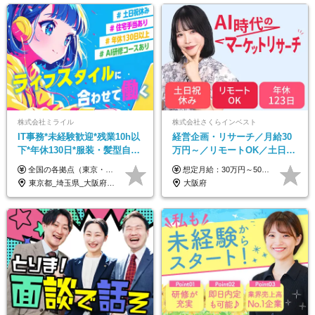
株式会社ミライル
株式会社さくらインベスト
IT事務*未経験歓迎*残業10h以
経営企画・リサーチ／月給30
下*年休130日*服装・髪型自由
万円～／リモートOK／土日祝
*AI研修あり*住宅手当あり*転
休み／生成AIを活用できる方
全国の各拠点（東京・埼玉・新潟・福岡・大阪）で募集中！ 給与は以下の通り、勤務地により異なります。 新潟勤務の場合 201,000円〜201,000円（試用期間変更なし）＋賞与 東京・埼玉勤務の場合 225,000円〜250,000円（試用期間 220,000円）＋賞与 福岡勤務の場合 182,000円〜220,000円（試用期間182,000円）＋賞与 大阪勤務の場合 210,000円〜210,000円（試用期間変更なし）＋賞与 初年度想定年収：280～300万円 ※残業代は全額支給します（1分単位でお支払いします） ※試用期間6ヵ月。試用期間中でも条件変わらず。 ※土日祝含めた勤務可能な方は、土日手当10,000円（毎月）を別途支給。
想定月給：30万円～50万円程度＋各種手当＋賞与年2回 ※想定年収：400万円～600万円 ※経験・能力等考慮の上、規定により優遇 ※上記月給には固定残業代を含みます。固定残業代は、時間外労働の有無に関わらず月10時間分（月2.2万円（月収30万円の場合）～3.6万円（月収50万円の場合））を支給し、超過分は追加で支給します ※試用期間2ヶ月（待遇に差異なし） 【固定残業代について】 固定残業10時間分（22,000円～36,000円）を含む ※超過分は別途全額支給
勤なし
歓迎
東京都_埼玉県_大阪府_新潟県_福岡県
大阪府