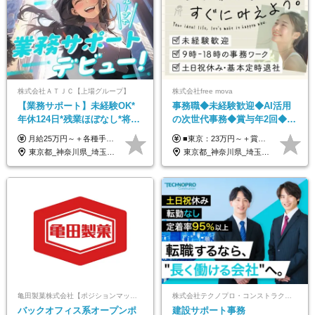
株式会社ＡＴＪＣ【上場グループ】
株式会社free mova
【業務サポート】未経験OK*
事務職◆未経験歓迎◆AI活用
年休124日*残業ほぼなし*将来
の次世代事務◆賞与年2回◆ネ
活かせる専門スキル
イルOK◆残業なし/4JIM
月給25万円～＋各種手当（家族、資格、住宅など） ★ご経験をお持ちの方は前職給与保証！ ※試用期間は6ヶ月 ※上記には固定残業代（33,784円～／20時間分）を含みます。超過分は追加支給致します。 ※経験・スキル・能力を考慮して決定します。ご経験者の方の経験フェーズは不問です。 ＜各種手当＞ 住宅手当／家族手当／資格手当／特別手当など
■東京：23万円～＋賞与年2回 ■その他：22万円～＋賞与年2回 ※給与はスキル・経験・能力を考慮して決定します。 ※残業代は別途支給いたします。 ※実績により随時基本給アップが可能。 入社1年で8～9万円上がった実績もあります！ ＜各種手当＞ ■皆勤手当（インセンティブ） ■交通費全額支給 ■資格祝い金（1万円～4万円） └MOS、日商簿記、TOEIC、秘書検定、ITパスポートなど
東京都_神奈川県_埼玉県_千葉県
東京都_神奈川県_埼玉県_千葉県_大阪府_愛知県_北海道_青森県_岩手県_宮城県_秋田県_山形県_福島県_茨城県_栃木県_群馬県_新潟県_山梨県_長野県_富山県_石川県_福井県_静岡県_岐阜県_三重県_兵庫県_京都府_滋賀県_奈良県_和歌山県_広島県_岡山県_鳥取県_島根県_山口県_徳島県_香川県_愛媛県_高知県_福岡県_熊本県_佐賀県_長崎県_大分県_宮崎県_鹿児島県_沖縄県
亀田製菓株式会社【ポジションマッチ登録】
株式会社テクノプロ・コンストラクション
バックオフィス系オープンポ
建設サポート事務