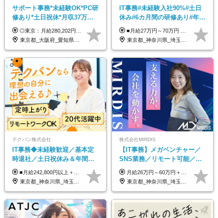
サポート事務*未経験OK*PC研
IT事務#未経験入社90%#土日
修あり*土日祝休*月収37万円
休み#6カ月間の研修あり#年休
可*面接1回/o
125日以上#残業月5h以下#リ
◎東京：月給280,202円～402,430円 ◎大阪：月給269,824円～392,052円 ◎名古屋：月給285,967円～408,195円 ◎その他：月給265,212円～387,440円 ※試用期間3か月／待遇は研修期間中のみ変更あり （東京：23.9万円～、大阪：月給23.4万円～、名古屋：月給24.2万円～、その他：月給23.1万円～） ※固定残業代（配属後に支給）・一律手当を含む ※固定残業代は残業がない場合も支給し、超過分は別途支給する ※年齢、経験、能力を考慮し、支給額を決定します。
■月給27万円～70万円 ※経験・スキルなどを考慮して決定します。 ※上記金額には固定残業代（月15時間相当分／26,300円～73,500円）を含みます。 超過分は別途支給します。 ★最大200万円の昇給アップを叶えたメンバーも！ ￣￣￣V￣￣￣￣￣￣￣￣￣￣￣￣￣￣￣￣￣￣￣ 社員の頑張りはしっかり評価・還元！ はじめは経験がなくても、頑張り次第で早期キャリアアップも狙える環境が充実！ 実際に、昇給で最大200万円給与が上がった先輩社員も活躍中！ 社員のモチベーションも高く維持しながら働けます◎ ★一人でも多くの方とお会いしたいと考えています！ ￣￣￣V￣￣￣￣￣￣￣￣￣￣￣￣￣￣￣￣￣￣￣￣ 現在活躍中の先輩たちの前職は、営業や飲食、 美容師や銀行員、アパレル店員など、多彩！ パソコンが苦手だったメンバーも今では第一線で活躍中です！
モート可
東京都_大阪府_愛知県_北海道_宮城県_新潟県_石川県_静岡県_広島県_福岡県_沖縄県
東京都_神奈川県_埼玉県_千葉県_大阪府_愛知県_北海道_青森県_岩手県_宮城県_秋田県_山形県_福島県_茨城県_栃木県_群馬県_新潟県_山梨県_長野県_富山県_石川県_福井県_静岡県_岐阜県_三重県_兵庫県_京都府_滋賀県_奈良県_和歌山県_広島県_岡山県_鳥取県_島根県_山口県_徳島県_香川県_愛媛県_高知県_福岡県_熊本県_佐賀県_長崎県_大分県_宮崎県_鹿児島県_沖縄県
テクバン株式会社
株式会社MIRDIS
IT事務◆未経験歓迎／基本定
【IT事務】メガベンチャー／
時退社／土日祝休み＆年間休
SNS業務／リモート可能／未
日123日／賞与年2回／研修制
経験◎
■月給242,800円以上＋諸手当＋賞与年2回＋業績賞与 ※固定残業代32,813円～/20時間分を含む ※超過分は別途支給 ※経験・年齢を考慮の上、当社規定により決定 ※試用期間6ヵ月間（待遇に差異なし）
月給26万円～60万円＋賞与1回＋各種手当 ★Point：経験者の方は100％年収UPでの待遇提示も可能！ ※試用期間6カ月 ※期間中は月給20万円以上～スタート ※期間中は契約社員
度充実／リモートOK
東京都_神奈川県_埼玉県_千葉県
東京都_神奈川県_埼玉県_千葉県