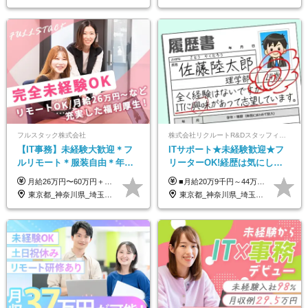
フルスタック株式会社
株式会社リクルートR&Dスタッフィング【リクルートグループ】
【IT事務】未経験大歓迎＊フ
ITサポート★未経験歓迎★フ
ルリモート＊服装自由＊年休
リーターOK!経歴は気にしな
125日以上＊残業なし＊月給26
くて大丈夫★超大手リクルー
月給26万円〜60万円＋諸手当＋インセンティブ（２種）＋賞与 ★Point 設立から9ヶ月で全社員2万円の昇給実績 ※成果はしっかりと還元いたします！ ★Point 100％年収UPでの待遇提示も可能！ ※経験者であれば、100％年収アップも実現可能です。 ※試用期間最大2ヶ月/月給22万円〜
■月給20万9千円～44万円 ※経験・能力・前給を考慮の上、決定いたします ※時間外手当100％支給 ※派遣就業先が変更となる場合には、就業規則、労使協定等に基づき賃金が変更となる可能性があります 「とにかく私生活重視」「残業があっても稼ぎたい」といった希望も配属の際に考慮します。 ＜手当＞ ■職務担当手当 ■通勤手当（上限月3万円） ■残業手当（全額支給） ■住宅手当（5割を会社負担／就業規則に定めるところによる） ■扶養手当 ■別居手当 ■資格試験受講料補助（資格ごとに社内規定により決定） ■資格取得奨励金 （資格により2万円～20万円の祝金支給） ◎一例 ・基本情報技術者（5万円） ・プロジェクトマネージャー試験（10万円） ・応用情報技術者試験（10万円） ・ITストラテジスト試験（10万円） ・エンベデッドシステムスペシャリスト試験（10万円） ・ディジタル技術検定（情報1級：10万円、制御1級：10万円、情報2級、制御2級：5万円 ・TOEIC（R）テスト（600～729点：5万円、 730～799点：10万円、800点以上：15万円） など
万円以上
トグループの正社員/sg
東京都_神奈川県_埼玉県_千葉県_茨城県
東京都_神奈川県_埼玉県_千葉県_大阪府_愛知県_青森県_岩手県_宮城県_秋田県_山形県_福島県_茨城県_栃木県_群馬県_山梨県_長野県_福井県_静岡県_岐阜県_三重県_兵庫県_京都府_滋賀県_奈良県_広島県_岡山県_山口県_香川県_福岡県_熊本県_佐賀県_長崎県_大分県_宮崎県_鹿児島県