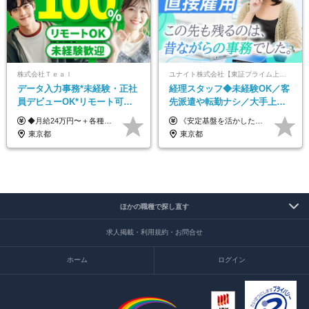
株式会社Ｔｅａｌ
ユナイト株式会社【東証プライム上場グループ】
データ入力事務*未経験・正社
経理スタッフ◆未経験OK／客
員デビューOK*リモート可能*
先派遣や転勤ナシ／大手上場
年間休日124日*面接1回*実働
グループ／駅徒歩2分／実働7
◆月給24万円〜＋各種手当 ※残業代全額支給 ※試用期間6ヶ月（期間中も給与・待遇に変更なし）
《安定基盤を活かした各種手当も支給します！》 ★地域手当…月14,000円～30,000円（帯同家族の有無などにより異なる） ★資格手当…月3,000～5,000円（建設業経理士1級・2級など） ◇月給21万円～＋諸手当＋賞与年2回（4.0ヶ月※2024年度実績）／大卒以上 ◇月給20万円～＋諸手当＋賞与年2回（4.0ヶ月※2024年度実績）／短大卒以上 ◇月給19万円～＋諸手当＋賞与年2回（4.0ヶ月※2024年度実績）／中卒以上 ※残業代は発生分を支給します ※経験・年齢・前職給与を考慮して決定いたします （試用期間2ヶ月有。待遇に変更はありません）
7.5時間
時間15分／残業ほぼなし
東京都
東京都
ほかの職種で探し直す
求人掲載・利用規約・お問合せ
ホーム
ログイン