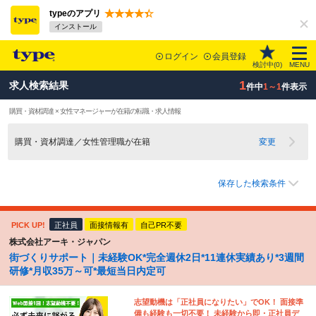
typeのアプリ
インストール
ログイン
会員登録
検討中(
0
)
MENU
1
求人検索結果
件中
1～1
件表示
購買・資材調達 × 女性マネージャーが在籍の転職・求人情報
購買・資材調達／女性管理職が在籍
変更
保存した検索条件
PICK UP!
正社員
面接情報有
自己PR不要
株式会社アーキ・ジャパン
街づくりサポート｜未経験OK*完全週休2日*11連休実績あり*3週間
研修*月収35万～可*最短当日内定可
志望動機は「正社員になりたい」でOK！ 面接準
備も経験も一切不要！ 未経験から即・正社員デ