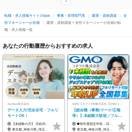
1
転職・求人情報サイトのtype
事務・管理部門系
購買・資材調達
女
性マネージャーが在籍
購買・資材調達 × 女性マネージャーが在籍の転
職・求人情報一覧
あなたの行動履歴からおすすめの求人
Apollon株式会社
GMOコネクトHR株式会社【GMOインターネットグループ】
データ入力/完全在宅・フルリ
【総合職（事務/マーケ/広報
モートOK！
等）】未経験大歓迎／フルリ
モ可で全国募集！年収アップ
【未経験の方】 月給25.5万円以上＋各種手当 【事務経験3年以上の方】 月給28万円以上＋各種手当 ※経験・スキル・年齢を考慮の上、決定します ※試用期間：3ヶ月(雇用形態は正社員、給与・待遇に変更はありません) ※残業代は全額別途支給 ※昇給：年1回（査定あり） ※賞与：年3回（業績に応じて支給） ＼努力がしっかり評価される環境です！／ 「どんなスキルを身につければ昇給できるか」が明確だから、 着実に成長しながら収入アップを目指せます。
◆初年度想定年収：320万円〜840万円 【関東／一都三県】月給24万円〜70万円 【関西・東海地方】月給23万円〜65万円 【その他の地方等】月給22万円〜60万円 ※ご経験・スキル・前職給与などを考慮の上決定いたします。 ◉固定残業代制（固定残業代10,000円含） 固定残業代は7時間分・時間超過分は追加支給 ≪月給例≫ ・月給54万円（29歳／入社3年目） ・月給38万円（26歳／入社2年目） ・月給28万円（24歳／入社1年目） ※試用期間は6ヶ月で、その間の雇用形態は契約社員です。そのほかの条件に変更はありません。
多数★年休最大130日★
東京都_神奈川県_埼玉県_千葉県_大阪府_愛知県_北海道_青森県_岩手県_宮城県_秋田県_山形県_福島県_茨城県_栃木県_群馬県_新潟県_山梨県_長野県_富山県_石川県_福井県_静岡県_岐阜県_三重県_兵庫県_京都府_滋賀県_奈良県_和歌山県_広島県_岡山県_鳥取県_島根県_山口県_徳島県_香川県_愛媛県_高知県_福岡県_熊本県_佐賀県_長崎県_大分県_宮崎県_鹿児島県_沖縄県
東京都_神奈川県_埼玉県_千葉県_大阪府_愛知県_北海道_青森県_岩手県_宮城県_秋田県_山形県_福島県_茨城県_栃木県_群馬県_新潟県_山梨県_長野県_富山県_石川県_福井県_静岡県_岐阜県_三重県_兵庫県_京都府_滋賀県_奈良県_和歌山県_広島県_岡山県_鳥取県_島根県_山口県_徳島県_香川県_愛媛県_高知県_福岡県_熊本県_佐賀県_長崎県_大分県_宮崎県_鹿児島県_沖縄県