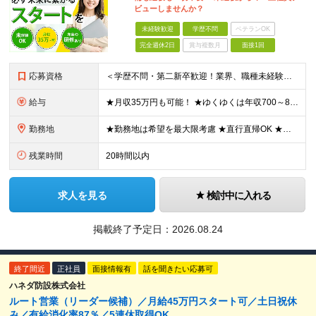
ビューしませんか？
未経験歓迎
学歴不問
ベテランOK
完全週休2日
賞与複数月
面接1回
応募資格
＜学歴不問・第二新卒歓迎！業界、職種未経験歓迎！20代～30代活躍中＞ ★35歳以下の方（若年層の長期キャリア形成を図るため） ★フリーター・正社員未経験・社会人未経験OK ★転職回数が多い方もぜひ
給与
★月収35万円も可能！ ★ゆくゆくは年収700～800万円も！ ★手当が多数あり ・残業手当（100％）★1分単位で支給 ・資格手当（最大月6万円） ・結婚/出産祝金（最大3万円） 【首都圏・北関東
勤務地
★勤務地は希望を最大限考慮 ★直行直帰OK ★車通勤のエリアもあり ★研修は、下記いずれかの研修センターで行います ・東京校（東京本社とアクセスは同様） ・大阪校（大阪府大阪市中央区道修町 2-1-1
残業時間
20時間以内
求人を見る
検討中に入れる
掲載終了予定日：
2026.08.24
終了間近
正社員
面接情報有
話を聞きたい応募可
ハネダ防設株式会社
ルート営業（リーダー候補）／月給45万円スタート可／土日祝休
み／有給消化率87％／5連休取得OK