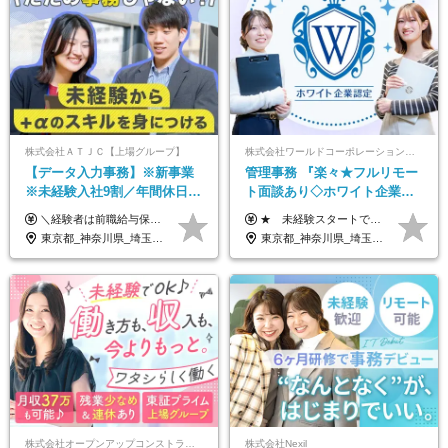
株式会社ＡＴＪＣ【上場グループ】
株式会社ワールドコーポレーション 採用事業部【上場グループ】
【データ入力事務】※新事業
管理事務 『楽々★フルリモー
※未経験入社9割／年間休日
ト面談あり◇ホワイト企業認
124日／月 残業13h／土日祝休
定受賞◇完全週休2日◇賞与年
＼経験者は前職給与保証！／ 月給23万円～33万円＋各種手当 ☆給与改定年2回あり！ ※上記金額には固定残業代（31,081円～44,595円／20時間分）を含みます。 ※超過分は別途支給します。 ★試用期間：6ヶ月 未経験の場合、試用期間中は月給21万円（固定残業代12,353円／8時間分）となります。ただし、2026年7月1日以降は給与改定に伴い、試用期間の途中であっても、月給230,000円（固定残業代31,081円／20時間分）を適用します。 ※超過分は別途支給します。
★ 未経験スタートでも月収40万円以上も目指せます！ ★ ★ 試用期間6か月あり／給与・待遇に変更なし ★ ＼パターン①orパターン②で給与形態の選択が可能／ ＜パターン①＞ 月給+交通費+（残業代は全額別途支給） 【首都圏・関東・北信越】 月給30.0万円以上 【関西】 月給27.5万円以上 【中部】 月給26.5万円以上 【東北】 月給24.5万円以上 【北海道】 月給24.0万円以上 【九州・中四国】 月給25.5万円以上 ＜パターン②＞ 月給（固定残業代20H含む）+交通費+賞与年2回+残業代 （※20H場合を超過した場合は全額別途支給） 【首都圏・関東・北信越】 月給25.0万円以上 【関 西・中部】 月給24.5万円以上 【東 北・北海道・九州・中四国】 月給23.5万円以上 ※上記給与には固定残業代（月20H分）を含みます 固定残業代は残業の有無に関わらず支給し、超過分は別途全額支給いたします ①②の給与形態はご本人様と相談の上、最終的に会社が決定いたします （内定時に通知） ■給与改定年1回 ■(※)賞与年2回（昨年度支給実績2回／頑張りを評価） (※)支給条件に規定あり
み／給与改定年2回
2回 /p13
東京都_神奈川県_埼玉県_千葉県
東京都_神奈川県_埼玉県_千葉県_大阪府_愛知県_北海道_青森県_岩手県_宮城県_秋田県_山形県_福島県_茨城県_栃木県_群馬県_新潟県_山梨県_長野県_富山県_石川県_福井県_静岡県_岐阜県_三重県_兵庫県_京都府_滋賀県_奈良県_和歌山県_広島県_岡山県_鳥取県_島根県_山口県_徳島県_香川県_愛媛県_高知県_福岡県_熊本県_佐賀県_長崎県_大分県_宮崎県_鹿児島県_沖縄県
株式会社オープンアップコンストラクション（東証プライム上場グループ）
株式会社Nexil