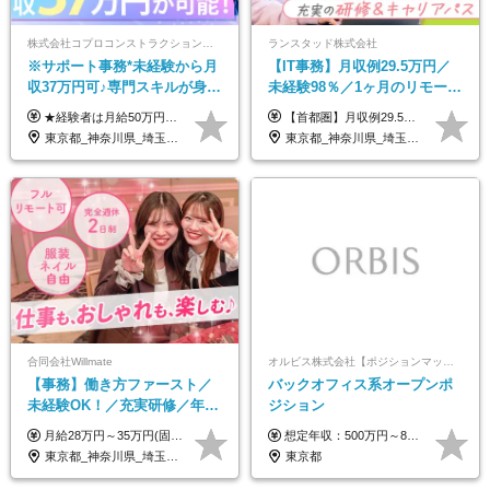
株式会社コプロコンストラクション【東証プライム上場コプロ・ホールディングス子会社】
ランスタッド株式会社
※サポート事務*未経験から月
【IT事務】月収例29.5万円／
収37万円可♪専門スキルが身に
未経験98％／1ヶ月のリモート
付く！Web面接＆リモート研
研修／既卒・第二新卒歓迎／
★経験者は月給50万円～90万円 【首都圏】 月給30万1230円〜 ⇒基本22万7000円+地域6万4230円+皆勤1万円 【群馬/栃木/茨城】 月給28万1090円〜 ⇒基本23万4000円+地域3万7090円+皆勤1万円 【大阪/京都/兵庫】 月給30万130円〜 ⇒基本23万5000円+地域5万5130円+皆勤1万円 【静岡/愛知/岐阜/三重】 月給28万5840円〜 ⇒基本23万円+地域4万5840円+皆勤1万円 【北海道】 月給25万2960円〜 ⇒基本22万4000円+地域1万8960円+皆勤1万円 【福岡/佐賀/長崎/大分/熊本】 月給25万800円〜 ⇒基本21万8000円+地域2万2800円+皆勤1万円 【宮城/山形/福島】 月給25万580円〜 ⇒基本21万8000円+地域2万2580円+皆勤1万円 【広島/岡山/山口】 月給27万1090円〜 ⇒基本23万4000円+地域2万7090円+皆勤1万円 ※残業代は1分単位で全額支給（みなし残業制度なし） ※上記給与は最低支給額です。経験・能力に応じて決定致します ※試用期間1ヶ月、最大6ヶ月まで延長する可能性あり(条件変更なし) ※今期より新賃金体系へ移行しました。詳細は面接時にご説明します
【首都圏】月収例29.5万円（月給26万円＋諸手当） 【東海・関西】月収例28.5万円（月給25万円＋諸手当） 【九州】月収例26万円（月給23万円＋諸手当） ※経験・スキル・前職給与を踏まえ、総合的に判断して決定します。 例：首都圏 月収例31万円（月給27万円＋諸手当） ◆各種手当 ・通勤手当（上限4万円まで） ・残業代手当（1分単位で全額支給） ※固定残業代制は採用しておりません ・資格取得支援 ◆昇給：年1回 ◆補足 ・研修中1ヶ月間は、時給1670円となります。 ・試用期間6ヶ月あり。その間の待遇に変更はありません。 ※詳細は面接時にご案内します。
修も充実♪/a
年間休日123日/OW
東京都_神奈川県_埼玉県_大阪府_愛知県_北海道_宮城県_広島県_福岡県
東京都_神奈川県_埼玉県_千葉県_大阪府_愛知県_兵庫県_京都府_福岡県
合同会社Willmate
オルビス株式会社【ポジションマッチ登録】
【事務】働き方ファースト／
バックオフィス系オープンポ
未経験OK！／充実研修／年休
ジション
127日～／残業なし／平均20代
月給28万円～35万円(固定残業代含む)+インセンティブ＋各種手当 ※経験・能力等を考慮の上、決定します。 ※残業はほとんどありませんが、発生した場合は時間外手当を100％支給します。 【固定残業代について】 なし（残業代は、実際の労働時間に応じて別途全額支給）
想定年収：500万円～800万円 ※ご経験やスキルに応じて決定します。 ※上記想定年収はあくまでも目安の金額であり、 選考を通じて上下する可能性があります。
／リモートOK
東京都_神奈川県_埼玉県_千葉県_大阪府_愛知県_北海道_青森県_岩手県_宮城県_秋田県_山形県_福島県_茨城県_栃木県_群馬県_新潟県_山梨県_長野県_富山県_石川県_福井県_静岡県_岐阜県_三重県_兵庫県_京都府_滋賀県_奈良県_和歌山県_広島県_岡山県_鳥取県_島根県_山口県_徳島県_香川県_愛媛県_高知県_福岡県_熊本県_佐賀県_長崎県_大分県_宮崎県_鹿児島県_沖縄県_海外
東京都