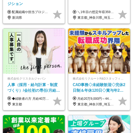
ジション
配属組織や担当プロジェクトにより異なります。 想定年収：450万円～1100万円 ※ご経験やスキルに応じて決定します。 ※上記想定年収はあくまでも目安の金額であり、 選考を通じて上下する可能性があります。
＼1年目の想定年収359万円～407万円／ 下記(1)～(3)のいずれかを、ご希望や適性を考慮したうえで決定します。 (1)月給23万1,000円＋賞与年2回（計2ヶ月分） (2)月給26万5,000円＋賞与なし （一律支給の業績手当6万6,200円を含む） (3)月給29万5,675円＋賞与なし （一律支給の業績手当6万6,200円＋固定残業手当15時間分／3万675円を含む※超過分は別途支給） ▼(3)の場合の入社時研修中の給与 月給26万5,000円＋賞与なし （一律支給の業績手当6万6,200円を含む） ※試用期間は2ヶ月間です。 期間中の給与・待遇に変更はありません。
新潟県
東京都_神奈川県_埼玉県_千葉県_大阪府_愛知県_北海道_青森県_岩手県_宮城県_秋田県_山形県_福島県_茨城県_栃木県_群馬県_新潟県_山梨県_長野県_富山県_石川県_福井県_静岡県_岐阜県_三重県_兵庫県_京都府_滋賀県_奈良県_和歌山県_広島県_岡山県_鳥取県_島根県_山口県_徳島県_香川県_愛媛県_高知県_福岡県_熊本県_佐賀県_長崎県_大分県_宮崎県_鹿児島県_沖縄県
株式会社クリスタルジャパン
株式会社リクルートR&Dスタッフィング【リクルートグループ】
人事（採用・給与計算・制度
CAD事務◇未経験歓迎◇完休2
づくり）/会社初の専任/月給40
日制＆年休120日◇賞与年2回
万円～可/残業10h/土日祝休み/
◇住宅手当制度・社員寮あ
◆経験者の方 月給40万円～65万円＋賞与年2回 【給与イメージ】 人事経験5年程度：月給45万円～ ◆未経験の方 月給35万円～65万円＋賞与年2回 ※経験・スキルを考慮のうえ、優遇いたします。 ※試用期間は3ヶ月です。期間中の給与・待遇に変更はありません。 ※上記月給には、固定残業代（月45時間分／8.8万円～16.5万円）を含みます。 ※固定残業時間を超過した場合は、超過分を別途全額支給いたします。 【固定残業代について】 固定残業45時間分（88,000円～165,000円）を含む ※超過分は別途全額支給
月給20万9,000円～44万円 ※試用期間6カ月あり（期間中の待遇に変更なし） ※経験・能力・前給を考慮の上、決定いたします ※時間外手当100％支給 ※派遣就業先が変更となる場合には、就業規則、労使協定等に基づき賃金が変更となる可能性があります
年休120日以上
り/j1
東京都
東京都_神奈川県_埼玉県_千葉県_大阪府_愛知県_青森県_岩手県_宮城県_秋田県_山形県_福島県_茨城県_栃木県_群馬県_山梨県_長野県_福井県_静岡県_岐阜県_三重県_兵庫県_京都府_滋賀県_奈良県_広島県_岡山県_山口県_香川県_福岡県_熊本県_佐賀県_長崎県_大分県_宮崎県_鹿児島県