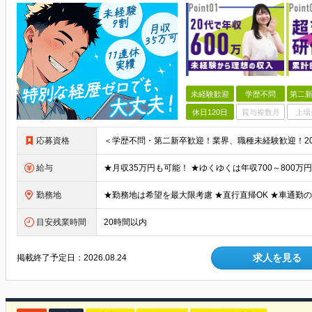
未経験歓迎
学歴不問
第二新
休日120日
賞与複数月
上場
応募資格
給与
勤務地
目安残業時間
20時間以内
求人を見る
掲載終了予定日：
2026.08.24