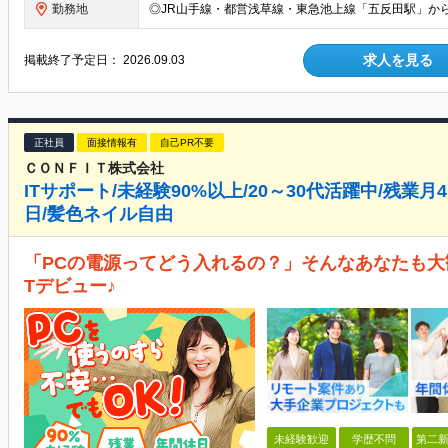
勤務地
求人を見る
掲載終了予定日：
2026.09.03
正社員
面接情報有
自己PR不要
ＣＯＮＦＩＴ株式会社
ITサポート/未経験90%以上/20～30代活躍中/残業月
日/髪色ネイル自由
「PCの電源ってどう入れるの？」そんなあなたも大
Tデビュー♪
未経験歓迎
学歴不問
第二新