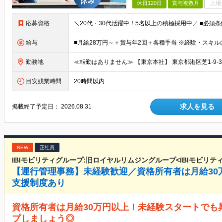
休日120日
賞与複数月
上場
応募資格
給与
勤務地
目安残業時間
20時間以内
求人を見る
掲載終了予定日：
2026.08.31
NEW
正社員
IBIモビリティグループ:旧ロイヤルリムジングループ<IBIモビリティ(
【運行管理事務】未経験歓迎／資格所有者は月給30
支援制度あり
資格所有者は月給30万円以上！未経験スタートでも
プしましょう◎