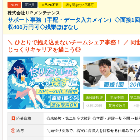
NEW
正社員
自己PR不要
話を聞きたい応募可
株式会社ＵＰメンテナンス
サポート事務（手配・データ入力メイン）◇面接1
収400万円可◇残業ほぼなし
＼ ひとりで抱え込まないチームシェア事務！ ／ 
じっくりキャリアを描こう◎
未経験歓迎
学歴不問
第二新
休日120日
賞与複数月
上場
応募資格
給与