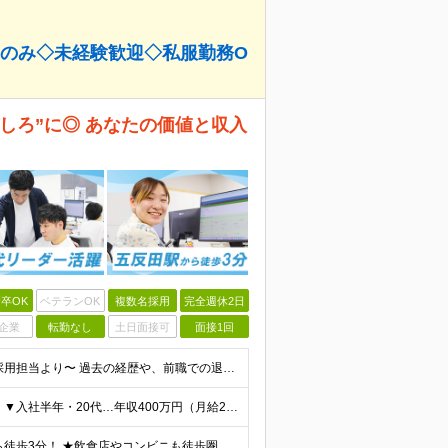
回のみ◇未経験歓迎◇私服勤務O
しろ”に◎ あなたの価値と収入
卒OK
ベテランOK
複数名採用
完全週休2日
企業
転勤なし
土日面接可
面接1回
＼学歴・経験一切不問！未経験・第二新卒大歓迎／ 〜採用担当より〜 過去の経歴や、前職での退職理由は一切気にしません。 「次の職場ではスキルを身につけて活躍したい」「キャリアアップを目指したい」といっ
＼頑張り次第で、着実に高収入を目指せる仕組みです／ ▼入社半年・20代…年収400万円（月給25万円＋賞与） ▼入社3年目・29歳…年収520万円（月給33万円＋賞与） ゆくゆくは主任（年収450万〜
★JR山手線・都営浅草線・東急池上線「五反田駅」から徒歩3分！ ★飲食店やコンビニも徒歩圏内の好立地 東京都品川区西五反田1-29-1 コイズミビル8階 (変更の範囲)上記を除く当社関連勤務地