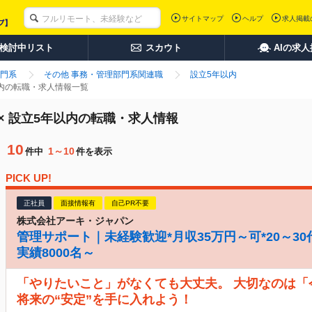
サイトマップ
ヘルプ
求人掲載
検討中リスト
スカウト
AIの求
門系
その他 事務・管理部門系関連職
設立5年以内
以内の転職・求人情報一覧
× 設立5年以内の転職・求人情報
10
1～10
件中
件を表示
PICK UP!
正社員
面接情報有
自己PR不要
株式会社アーキ・ジャパン
管理サポート｜未経験歓迎*月収35万円～可*20～30
実績8000名～
「やりたいこと」がなくても大丈夫。 大切なのは
将来の“安定”を手に入れよう！