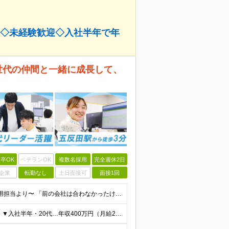
回◇未経験歓迎◇入社半年で年
同世代の仲間と一緒に成長して、
卒OK
ベテランOK
複数名採用
完全週休2日
企業
転勤なし
土日面接可
面接1回
◎未経験・第二新卒大歓迎 ◎学歴・経験一切不問 〜採用担当より〜 「前の会社は合わなかったけど、次こそは」「自分のペースでコツコツ頑張りたい」そんな想いがあれば十分。今の時点でのスキルや過去の挫折は
＼頑張り次第で、着実に高収入を目指せる仕組みです／ ▼入社半年・20代…年収400万円（月給25万円＋賞与） ▼入社3年目・29歳…年収520万円（月給33万円＋賞与） ゆくゆくは主任（年収450万〜