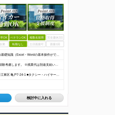
卒OK
ベテランOK
複数名採用
完全週休2日
企業
転勤なし
土日面接可
面接1回
【応募資格】 ■普通自動車運転免許（AT限定可） ■PCの基礎知識（Excel・Wordの基本操作ができればOK） 【歓迎資格】 ■旅客運行管理者 ■衛生管理者資格 など ※各種資格所有者は優遇
■運行管理者資格あり 305,880円～500,047円 ※能力、経験考慮します。 ※残業代は別途支給いたします。 ■未経験・運行管理資格なし 265,982円～433,551円 ※能力、経験考慮し
■タクシー・ハイヤーの運行管理スタッフ｜亀戸 東京都 江東区 亀戸7-24-1 ■タクシー・ハイヤーの運行管理スタッフ｜船堀 東京都 江戸川区 船堀5丁目12-15 ■タクシー・ハイヤーの運行管理
検討中に入れる