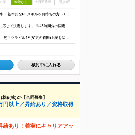
企業
転勤なし
土日面接可
面接1回
＼20代・30代活躍中！5名以上の積極採用中／ ■必須条件 ・基本的なPCスキルをお持ちの方 ・ExcelまたはGoogleスプレッドシートの利用経験 □未経験OK □第二新卒歓迎 □学歴不問 □フリ
■月給28万円～＋賞与年2回＋各種手当 ※経験・スキルに応じて決定します。 ※45時間分の固定残業代（73,000円～）を含みます。超過分は全額支給します。 ※試用期間3～6ヶ月／給与と待遇変更なし
≪転勤はありません≫ 【東京本社】 東京都港区芝1-9-3 芝マツラビル4F (変更の範囲)上記を除く当社関連勤務地
検討中に入れる
株)/(株)Z>【合同募集】
万円以上／昇給あり／資格取得
昇給あり！着実にキャリアアッ