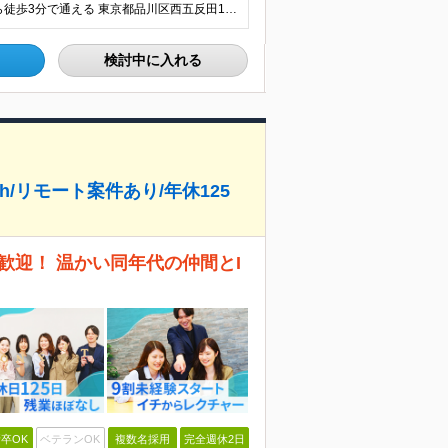
◎JR山手線・都営浅草線・東急池上線「五反田駅」から徒歩3分で通える 東京都品川区西五反田1-29-1 コイズミビル8階 (変更の範囲)上記を除く当社関連勤務地
検討中に入れる
4h/リモート案件あり/年休125
歓迎！ 温かい同年代の仲間とI
卒OK
ベテランOK
複数名採用
完全週休2日