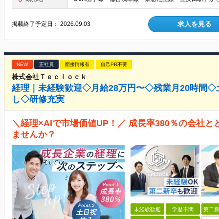
求人を見る
掲載終了予定日：
2026.09.03
NEW
正社員
面接情報有
自己PR不要
株式会社Ｔｅｃｌｏｃｋ
経理｜未経験歓迎◇月給28万円〜◇残業月20時間
し◇研修充実
＼経理×AIで市場価値UP！／ 成長率380％の会社
ませんか？
未経験歓迎
学歴不問
第二新