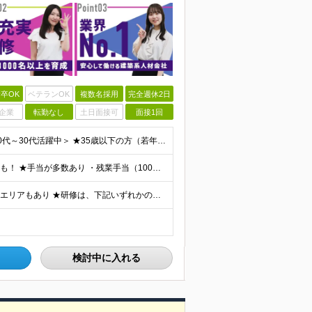
卒OK
ベテランOK
複数名採用
完全週休2日
企業
転勤なし
土日面接可
面接1回
＜学歴不問・第二新卒歓迎！業界、職種未経験歓迎！20代～30代活躍中＞ ★35歳以下の方（若年層の長期キャリア形成を図るため） ★フリーター・正社員未経験・社会人未経験OK ★転職回数が多い方もぜひ
★月収35万円も可能！ ★ゆくゆくは年収700～800万円も！ ★手当が多数あり ・残業手当（100％）★1分単位で支給 ・資格手当（最大月6万円） ・結婚/出産祝金（最大3万円） 【首都圏・北関東
★勤務地は希望を最大限考慮 ★直行直帰OK ★車通勤のエリアもあり ★研修は、下記いずれかの研修センターで行います ・東京校（東京本社とアクセスは同様） ・大阪校（大阪府大阪市中央区道修町 2-1-1
検討中に入れる