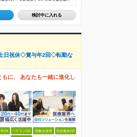
検討中に入れる
◇土日祝休◇賞与年2回◇転勤な
とともに、 あなたも一緒に進化し
卒OK
ベテランOK
複数名採用
完全週休2日