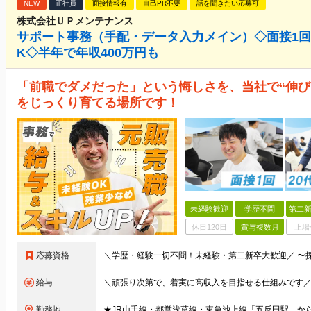
NEW
正社員
面接情報有
自己PR不要
話を聞きたい応募可
株式会社ＵＰメンテナンス
サポート事務（手配・データ入力メイン）◇面接1
K◇半年で年収400万円も
「前職でダメだった」という悔しさを、当社で“伸び
をじっくり育てる場所です！
未経験歓迎
学歴不問
第二新
休日120日
賞与複数月
上場
応募資格
給与
勤務地