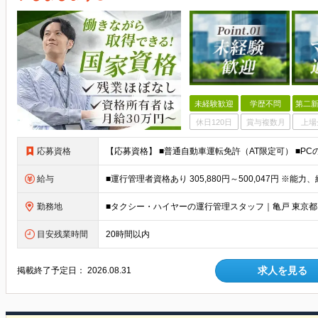
未経験歓迎
学歴不問
第二新
休日120日
賞与複数月
上場
応募資格
給与
勤務地
目安残業時間
20時間以内
求人を見る
掲載終了予定日：
2026.08.31