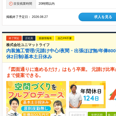
目安残業時間
20時間以内
求人を見る
掲載終了予定日：
2026.08.27
終了間近
正社員
面接情報有
自己PR不要
株式会社ユニマットライフ
内装施工管理/元請け中心/夜間・出張ほぼ無/年俸800
休2日制/基本土日休み
「図面通りに進めるだけ」はもう卒業。 元請け比
まで提案できる。
未経験歓迎
学歴不問
第二新