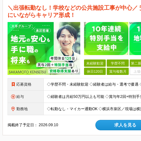
＼出張転勤なし！学校などの公共施設工事が中心／
にいながらキャリア形成！
未経験歓迎
学歴不問
第二新
休日120日
賞与複数月
上場
応募資格
給与
勤務地
求人を見る
掲載終了予定日：
2026.09.10