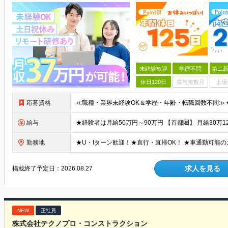
未経験歓迎
学歴不問
第二新
休日120日
賞与複数月
上場
応募資格
給与
勤務地
求人を見る
掲載終了予定日：
2026.08.27
NEW
正社員
株式会社テクノプロ・コンストラクション