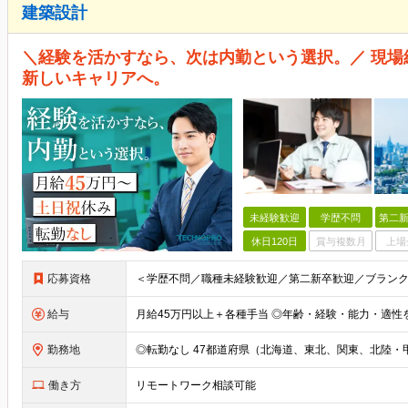
建築設計
＼経験を活かすなら、次は内勤という選択。／ 現
新しいキャリアへ。
未経験歓迎
学歴不問
第二新
休日120日
賞与複数月
上場
応募資格
給与
勤務地
働き方
リモートワーク相談可能