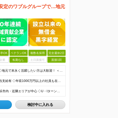
 安定のワプルグループで…地元
卒OK
ベテランOK
複数名採用
完全週休2日
企業
転勤なし
土日面接可
面接1回
◇学歴不問・未経験歓迎 ◇経験者は給与・選考で優遇 ◇地元で末永く活躍したい方は大歓迎！ ＜歓迎する経験・資格＞ ・建築施工管理の実務経験をお持ちの方 ・建築施工管理技士（1級・2級）の資格をお持ち
◇経験者は月給50万円以上も可能 ◇賞与年2回+特別手当支給有 ◇年収1000万円以上の社員も在籍中 ＼未経験者の場合／ 月給25万円～35万円＋賞与年2回＋決算賞与 ＼豊かな経験をお持ちの場合／
◇転勤なし・マイカー通勤OK ◇横浜市泉区／現場は横浜市内・近隣エリアが中心 ◇U・Iターン歓迎 ■神奈川県横浜市泉区中田西3-27-38 └横浜市営地下鉄ブルーライン「立場駅」
検討中に入れる