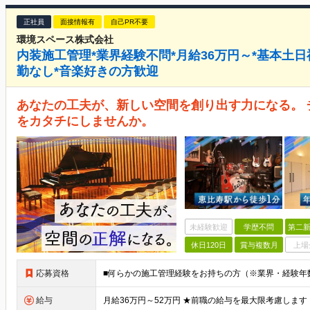
正社員
面接情報有
自己PR不要
環境スペース株式会社
内装施工管理*業界経験不問*月給36万円～*基本土日祝
勤なし*音楽好きの方歓迎
あなたの工夫が、新しい空間を創り出す力になる。
をカタチにしませんか。
未経験歓迎
学歴不問
第二新
休日120日
賞与複数月
上場
応募資格
給与