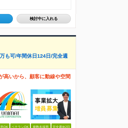
検討中に入れる
万も可/年間休日124日/完全週
率が高いから、顧客に動線や空間
卒OK
ベテランOK
複数名採用
完全週休2日