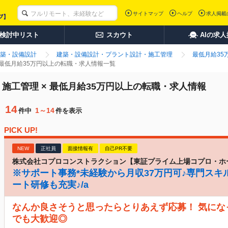
サイトマップ
ヘルプ
求人掲載
検討中リスト
スカウト
AIの求
築・設備設計
建築・設備設計・プラント設計・施工管理
最低月給35
 最低月給35万円以上の転職・求人情報一覧
施工管理 × 最低月給35万円以上の転職・求人情報
14
1～14
件中
件を表示
PICK UP!
NEW
正社員
面接情報有
自己PR不要
株式会社コプロコンストラクション【東証プライム上場コプロ・ホ
※サポート事務*未経験から月収37万円可♪専門スキ
ート研修も充実♪/a
なんか良さそうと思ったらとりあえず応募！ 気に
でも大歓迎◎