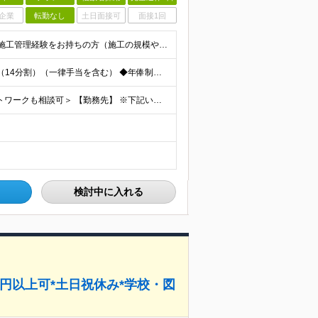
企業
転勤なし
土日面接可
面接1回
【業界未経験歓迎！20代～40代活躍中】 ◆何かしらの施工管理経験をお持ちの方（施工の規模や年数は不問） ※工務店での経験も大歓迎です！ ※学歴不問 ～このような方にオススメです～ ・ゼロベースで空
＜年棒800万円可能＞ ◆月額：357,142円～571,428円（14分割）（一律手当を含む） ◆年俸制：500万円～800万円 ※年俸額の1/14を毎月支給（残りの2/14は6・12月に賞与支給
＜転勤なし◆直行直帰OK◆家庭の都合等によるリモートワークも相談可＞ 【勤務先】 ※下記いずれかの配属となります ※希望する勤務地への配属いたします ■本社 東京都港区南青山2-12-14 ユニマ
検討中に入れる
万円以上可*土日祝休み*学校・図