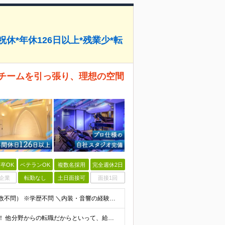
休*年休126日以上*残業少*転
 チームを引っ張り、理想の空間
卒OK
ベテランOK
複数名採用
完全週休2日
企業
転勤なし
土日面接可
面接1回
■何らかの施工管理経験をお持ちの方（※業界・経験年数不問） ※学歴不問 ＼内装・音響の経験は一切問いません！／ 「土木」「建築」「設備」「電気」など、前職の分野は不問。現場をまとめ、 職人さんとコミ
月給36万円～52万円 ★前職の給与を最大限考慮します！ 他分野からの転職だからといって、給与を下げることはありません。 これまでの施工管理としての経験を評価し、スタート金額を決定します！ ※試用