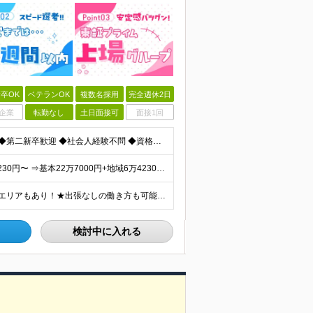
卒OK
ベテランOK
複数名採用
完全週休2日
企業
転勤なし
土日面接可
面接1回
≪職種・業界未経験OK＆学歴・年齢・転職回数不問≫ ◆第二新卒歓迎 ◆社会人経験不問 ◆資格不問 ※新卒の方もご応募可能 （待遇・募集要項等は別途ご案内いたします） ※入社時期は柔軟に対応します！半年
★経験者は月給50万円～90万円 【首都圏】 月給30万1230円〜 ⇒基本22万7000円+地域6万4230円+皆勤1万円 【群馬/栃木/茨城】 月給28万1090円〜 ⇒基本23万4000円+
★U・Iターン歓迎！★直行・直帰OK！ ★車通勤可能のエリアもあり！★出張なしの働き方も可能 全国47都道府県の各プロジェクト（転勤なし！勤務地に対する希望も実現可能！） 「自宅から1時間以内で通え
検討中に入れる