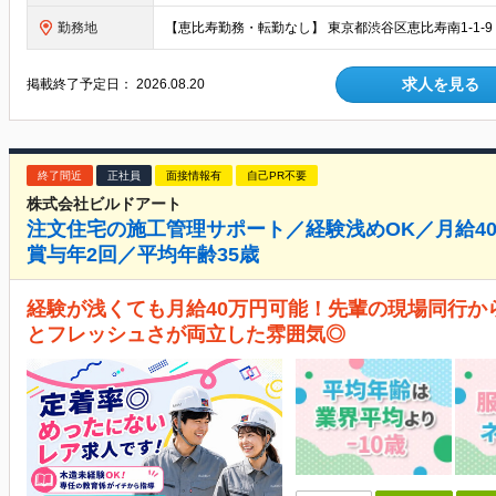
勤務地
求人を見る
掲載終了予定日：
2026.08.20
終了間近
正社員
面接情報有
自己PR不要
株式会社ビルドアート
注文住宅の施工管理サポート／経験浅めOK／月給4
賞与年2回／平均年齢35歳
経験が浅くても月給40万円可能！先輩の現場同行か
とフレッシュさが両立した雰囲気◎