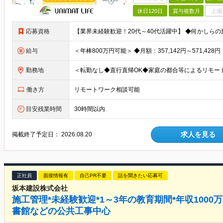
休日120日
賞与複数月
上場
応募資格
給与
勤務地
働き方
リモートワーク相談可能
目安残業時間
30時間以内
求人を見る
掲載終了予定日：
2026.08.20
正社員
面接情報有
自己PR不要
話を聞きたい応募可
坂本建設株式会社
施工管理*未経験歓迎*1～3年の教育期間*年収1000
書館などの公共工事中心