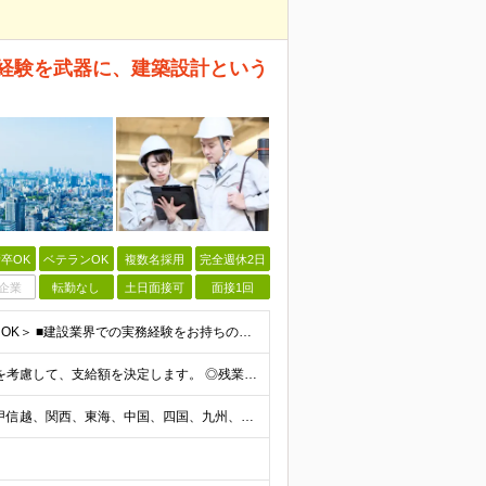
場経験を武器に、建築設計という
卒OK
ベテランOK
複数名採用
完全週休2日
企業
転勤なし
土日面接可
面接1回
＜学歴不問／職種未経験歓迎／第二新卒歓迎／ブランクOK＞ ■建設業界での実務経験をお持ちの方 └年数・分野・職種はいっさい不問！ ◆設計職が初めての方も歓迎！ ◆施工管理など、現場経験を活かしてキ
月給45万円以上＋各種手当 ◎年齢・経験・能力・適性を考慮して、支給額を決定します。 ◎残業代は1分単位で100％支給。頑張った分はきちんと収入に還元します！ ＼充実の各種手当／ ■交通費全額支給
◎転勤なし 47都道府県（北海道、東北、関東、北陸・甲信越、関西、東海、中国、四国、九州、沖縄）の各プロジェクト先 ◇本人の希望を伴わない転居はなく、転勤もありません。 ◇勤務地はご希望を最大限考