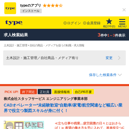
typeのアプリ
インストール
ログイン
会員登録
検討中(
0
)
MENU
3
求人検索結果
件中
1～3
件表示
土木設計・施工管理 × 自社の商品・メディアを扱うの転職・求人情報
土木設計・施工管理／自社商品・メディア有り
変更
保存した検索条件
PICK UP!
終了間近
正社員
面接情報有
自己PR不要
株式会社スタッフサービス エンジニアリング事業本部
CADオペレーター*未経験歓迎*自動車/家電/航空関連など幅広い業
界で役立つ製図スキルが身に付く！
≪立ち仕事や残業…疲労困憊の日々とはおさら
ば！≫ 希望の働き方を手に入れて、将来役立つC