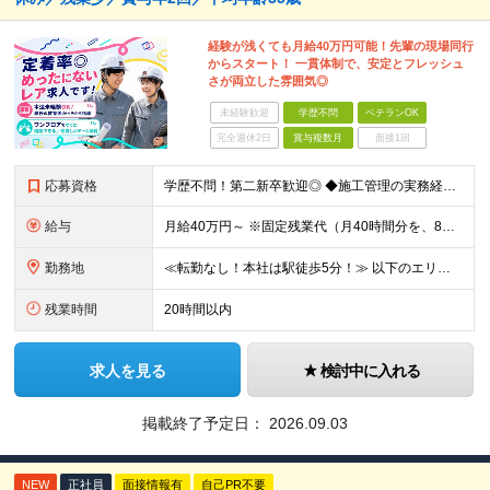
経験が浅くても月給40万円可能！先輩の現場同行
からスタート！ 一貫体制で、安定とフレッシュ
さが両立した雰囲気◎
未経験歓迎
学歴不問
ベテランOK
完全週休2日
賞与複数月
面接1回
応募資格
学歴不問！第二新卒歓迎◎ ◆施工管理の実務経験がある方／木造施工管理経験者歓迎◎ ★無資格OK・資格取得支援あり ◆普通自動車運転免許（AT限定可） ～このような方がご活躍いただけます～ ◇上流
給与
月給40万円～ ※固定残業代（月40時間分を、8万3000円～）を含む。 上記を超える時間外労働分は追加で支給します ※試用期間6ヶ月（期間中の待遇・条件は変わりません） ★年間180棟の安定し
勤務地
≪転勤なし！本社は駅徒歩5分！≫ 以下のエリアの現場をお任せします。 ■東京都 │23区（新宿・渋谷・港・世田谷・目黒・大田・杉並・中野・練馬・品川） │多摩エリア（町田・八王子・吉祥寺・立川・調
残業時間
20時間以内
求人を見る
検討中に入れる
掲載終了予定日：
2026.09.03
NEW
正社員
面接情報有
自己PR不要