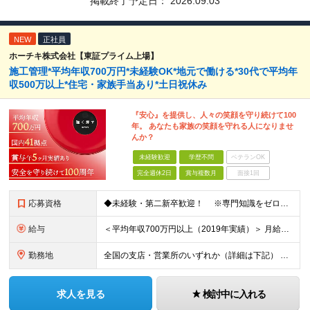
掲載終了予定日：
2026.09.03
NEW
正社員
ホーチキ株式会社【東証プライム上場】
施工管理*平均年収700万円*未経験OK*地元で働ける*30代で平均年
収500万以上*住宅・家族手当あり*土日祝休み
『安心』を提供し、人々の笑顔を守り続けて100
年。 あなたも家族の笑顔を守れる人になりませ
んか？
未経験歓迎
学歴不問
ベテランOK
完全週休2日
賞与複数月
面接1回
応募資格
◆未経験・第二新卒歓迎！ ※専門知識をゼロから習得できる研修制度があります！ ◆学歴不問
給与
＜平均年収700万円以上（2019年実績）＞ 月給21万1000円以上＋賞与年2回 ※上記は基本給です。別途、各種手当を支給いたします ※経験・能力を考慮の上、当社規程により優遇いたします ※試用
勤務地
全国の支店・営業所のいずれか（詳細は下記） ※入社直後はお住まいから通える範囲の支店・営業所に配属 （入社直後の転勤はありません） ※U・Iターン歓迎（社宅・独身寮完備） ＜北海道・東北エリア＞
求人を見る
検討中に入れる