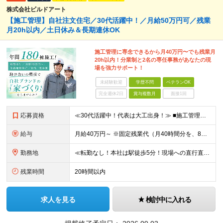
株式会社ビルドアート
【施工管理】自社注文住宅／30代活躍中！／月給50万円可／残業
月20h以内／土日休み＆長期連休OK
施工管理に専念できるから月40万円〜でも残業月
20h以内！分業制と2名の専任事務があなたの現
場を強力サポート！
未経験歓迎
学歴不問
ベテランOK
完全週休2日
賞与複数月
面接1回
応募資格
≪30代活躍中！代表は大工出身！≫ ■施工管理の実務経験がある方／木造施工管理経験者歓迎◎ ★S造・RC造（マンションや店舗）の経験のみでもOK！木造のノウハウは入社後にしっかり教えます！ ■学歴不問
給与
月給40万円～ ※固定残業代（月40時間分を、8万3000円～）を含む。上記を超える時間外労働分は追加で支給します ※試用期間6ヶ月（期間中の待遇・条件は変わりません） ★年間180棟の安定した
勤務地
≪転勤なし！本社は駅徒歩5分！現場への直行直帰もあり◎≫ 以下のエリアの現場をお任せします。 ■東京都 │23区（新宿・渋谷・港・世田谷・目黒・大田・杉並・中野・練馬・品川） │多摩エリア（町田・
残業時間
20時間以内
求人を見る
検討中に入れる