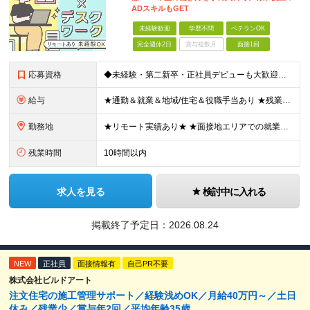
ADスキルもGET
未経験歓迎
学歴不問
ベテランOK
完全週休2日
賞与複数月
面接1回
応募資格
◆未経験・第二新卒・正社員デビューも大歓迎／経験・知識ゼロでOK！ ◆学歴不問 ★人物重視 ★入社前の経験・スキルはゼロでOK CADの基本的な知識・操作経験がある方は歓迎します。 地方在住の方も
給与
★通勤＆就業＆地域/住宅＆役職手当あり ★残業代は全額支給 ★選べる給与制度あり！ ■東京・神奈川・千葉・埼玉勤務の場合 月給24.5万円～55万円＋諸手当 （残業代は全額支給） (20,000円の
勤務地
★リモート実績あり★ ★面接地エリアでの就業率92％以上！ 『地元で働きたい』という希望に、業界トップクラス約7,000件の取引事業所数、90,000件以上のプロジェクトから検討をいたします。 全
残業時間
10時間以内
求人を見る
検討中に入れる
掲載終了予定日：
2026.08.24
NEW
正社員
面接情報有
自己PR不要
株式会社ビルドアート
注文住宅の施工管理サポート／経験浅めOK／月給40万円～／土日
休み／残業少／賞与年2回／平均年齢35歳