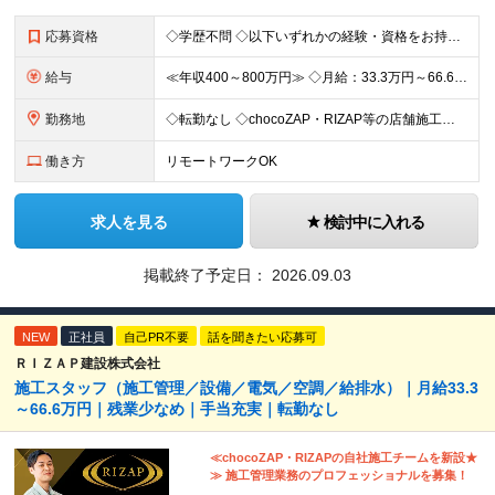
応募資格
◇学歴不問 ◇以下いずれかの経験・資格をお持ちの方 ≪対象経験≫ ・店舗内装工事（フィットネス・飲食・物販など）の施工管理経験 ・電気/空調/給排水工事いずれかの施工管理経験（1年以上目安） ・職長
給与
≪年収400～800万円≫ ◇月給：33.3万円～66.6万円 ◇残業代別途支給 ◇昇給年2回（実力次第でスピード昇給可能） スキル・経験に応じた評価制度 ￣￣￣￣￣￣￣￣￣￣￣￣￣ 新設チームのた
勤務地
◇転勤なし ◇chocoZAP・RIZAP等の店舗施工を担当 ◇本社もしくは在宅での勤務になります 【本社所在地】 東京都新宿区西新宿8-17-1 住友不動産新宿グランドタワー36F 【転勤につい
働き方
リモートワークOK
求人を見る
検討中に入れる
掲載終了予定日：
2026.09.03
NEW
正社員
自己PR不要
話を聞きたい応募可
ＲＩＺＡＰ建設株式会社
施工スタッフ（施工管理／設備／電気／空調／給排水）｜月給33.3
～66.6万円｜残業少なめ｜手当充実｜転勤なし
≪chocoZAP・RIZAPの自社施工チームを新設★
≫ 施工管理業務のプロフェッショナルを募集！