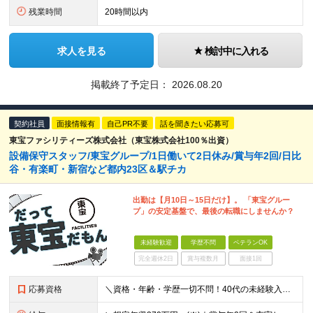
残業時間
20時間以内
求人を見る
検討中に入れる
掲載終了予定日：
2026.08.20
契約社員
面接情報有
自己PR不要
話を聞きたい応募可
東宝ファシリティーズ株式会社（東宝株式会社100％出資）
設備保守スタッフ/東宝グループ/1日働いて2日休み/賞与年2回/日比
谷・有楽町・新宿など都内23区＆駅チカ
出勤は【月10日～15日だけ】。 「東宝グルー
プ」の安定基盤で、最後の転職にしませんか？
未経験歓迎
学歴不問
ベテランOK
完全週休2日
賞与複数月
面接1回
応募資格
＼資格・年齢・学歴一切不問！40代の未経験入社実績多数！／ ◆未経験歓迎 ◆学歴・職歴・ブランクも一切不問です！ ━━━━━━━━━━━━━━━━━ ◎30代～50代を中心に幅広い年代が活躍中◎ 6