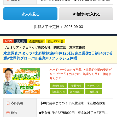
求人を見る
検討中に入れる
掲載終了予定日：
2026.09.03
NEW
正社員
面接情報有
自己PR不要
ヴェオリア・ジェネッツ株式会社 関東支店 東京業務課
水道調査スタッフ#未経験歓迎#年休125日#完全週休2日制#40代活
躍#世界的グローバル企業#リフレッシュ休暇
ハードワークはもう卒業。“世界的企業の安定グ
ループ”で「ほどほどに、無理なく長く」働きま
せんか？
未経験歓迎
学歴不問
ベテランOK
完全週休2日
賞与複数月
面接1回
応募資格
【40代前半までのミドル層活躍・未経験者歓迎】 ●高卒以上 ●要普通自動車免許（AT限定可） ※特別な知識や経験は一切不要です！ ＜こんな方を歓迎します＞ ・安定した企業で、定年まで長く働き続けたい
給与
■東京都 月給22万5000円（東京地域手当3万円含）～25万円＋残業代全額支給＋各種手当 ■神奈川県 月給19万5000円～24万円＋残業代全額支給＋各種手当 ※年齢・経験を考慮し決定 ※試用期