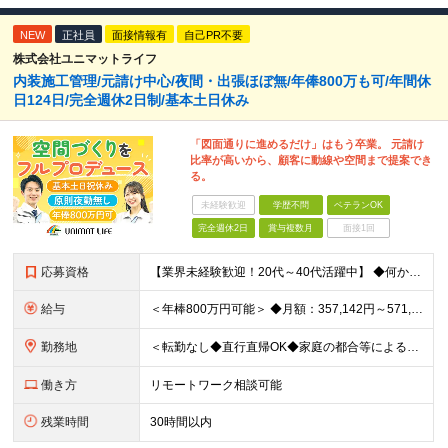
NEW
正社員
面接情報有
自己PR不要
株式会社ユニマットライフ
内装施工管理/元請け中心/夜間・出張ほぼ無/年俸800万も可/年間休
日124日/完全週休2日制/基本土日休み
「図面通りに進めるだけ」はもう卒業。 元請け
比率が高いから、顧客に動線や空間まで提案でき
る。
未経験歓迎
学歴不問
ベテランOK
完全週休2日
賞与複数月
面接1回
応募資格
【業界未経験歓迎！20代～40代活躍中】 ◆何かしらの施工管理経験をお持ちの方（施工の規模や年数は不問） ※工務店での経験も大歓迎です！ ※学歴不問 ～このような方にオススメです～ ・ゼロベースで空
給与
＜年棒800万円可能＞ ◆月額：357,142円～571,428円（14分割）（一律手当を含む） ◆年俸制：500万円～800万円 ※年俸額の1/14を毎月支給（残りの2/14は6・12月に賞与支給
勤務地
＜転勤なし◆直行直帰OK◆家庭の都合等によるリモートワークも相談可＞ 【勤務先】 ※下記いずれかの配属となります ※希望する勤務地への配属いたします ■本社 東京都港区南青山2-12-14 ユニマ
働き方
リモートワーク相談可能
残業時間
30時間以内