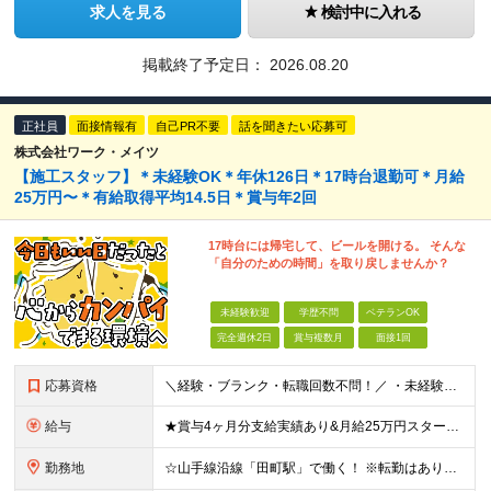
求人を見る
検討中に入れる
掲載終了予定日：
2026.08.20
正社員
面接情報有
自己PR不要
話を聞きたい応募可
株式会社ワーク・メイツ
【施工スタッフ】＊未経験OK＊年休126日＊17時台退勤可＊月給
25万円〜＊有給取得平均14.5日＊賞与年2回
17時台には帰宅して、ビールを開ける。 そんな
「自分のための時間」を取り戻しませんか？
未経験歓迎
学歴不問
ベテランOK
完全週休2日
賞与複数月
面接1回
応募資格
＼経験・ブランク・転職回数不問！／ ・未経験・正社員デビュー歓迎 ・学歴不問
給与
★賞与4ヶ月分支給実績あり&月給25万円スタート！ ＜2024年度から3万円月給アップ！＞ 月給25万円～+諸手当+賞与年2回 ※上記金額に残業代は含みません。超過分は別途全額支給します。 ※試用
勤務地
☆山手線沿線「田町駅」で働く！ ※転勤はありませんし勤務地は相談可能です！ 本社：東京都港区芝浦4丁目3番4号 田町きよたビル5F ※転勤はありません ※(変更の範囲)上記を除く当社関連勤務地