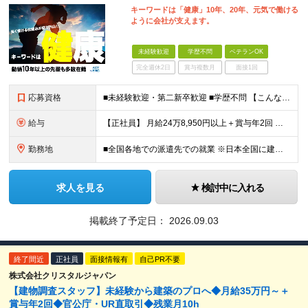
キーワードは「健康」10年、20年、元気で働ける
ように会社が支えます。
未経験歓迎
学歴不問
ベテランOK
完全週休2日
賞与複数月
面接1回
応募資格
■未経験歓迎・第二新卒歓迎 ■学歴不問 【こんな方はぜひご応募ください】 ■大手ゼネコンのプロジェクトに関わってみたい ■福利厚生が整った会社で働きたい ■年収アップを狙いたい ■スケールの大きな仕
給与
【正社員】 月給24万8,950円以上＋賞与年2回 ※年齢・経験・スキル等を考慮の上、当社規定により決定します。 ※残業代、通勤交通費は別途全額支給しています。 【契約社員】 月給28万2,080円
勤務地
■全国各地での派遣先での就業 ※日本全国に建設技術者のニーズがあります。U・Iターン希望の方も歓迎しておりますので、ご希望を気軽にお聞かせください。 ◆本社／東京都港区赤坂3-8-15 THE AK
求人を見る
検討中に入れる
掲載終了予定日：
2026.09.03
終了間近
正社員
面接情報有
自己PR不要
株式会社クリスタルジャパン
【建物調査スタッフ】未経験から建築のプロへ◆月給35万円～＋
賞与年2回◆官公庁・UR直取引◆残業月10h