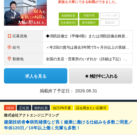
家族を大事にできる転職ができました。
未経験歓迎
学歴不問
ベテランOK
完全週休2日
賞与複数月
面接1回
応募資格
◆消防設備士（甲種4類）または消防設備点検資格者の資格を保有している方 ◆学歴不問
給与
＜年2回の賞与は過去3年間で5ヶ月分以上の実績あり！＞ 月給21万1000円以上＋賞与年2回 ※上記は基本給です。別途、各種手当を支給いたします ※経験・能力を考慮の上、当社規程により優遇いたしま
勤務地
全国の支店・営業所のいずれか（詳細は下記） ※入社直後はお住まいから通える範囲の支店・営業所に配属 （入社直後の転勤はありません） ※U・Iターン歓迎（社宅・独身寮完備） ＜北海道・東北エリア＞
求人を見る
検討中に入れる
掲載終了予定日：
2026.08.31
NEW
正社員
契約社員
自己PR不要
話を聞きたい応募可
株式会社アクトエンジニアリング
建築技術者◆病気補償など長く健康に働ける仕組みを多数ご用意／
年休120日／10年以上働く先輩も多数！