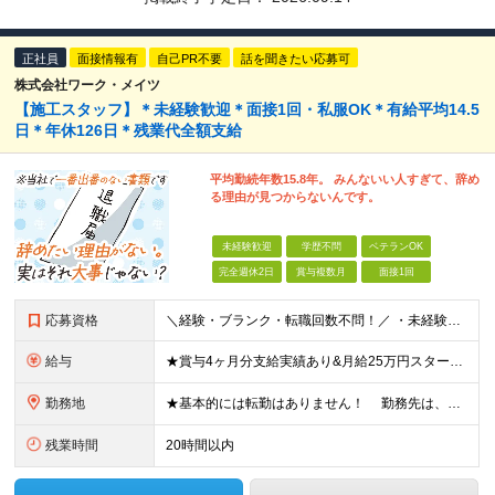
正社員
面接情報有
自己PR不要
話を聞きたい応募可
株式会社ワーク・メイツ
【施工スタッフ】＊未経験歓迎＊面接1回・私服OK＊有給平均14.5
日＊年休126日＊残業代全額支給
平均勤続年数15.8年。 みんないい人すぎて、辞め
る理由が見つからないんです。
未経験歓迎
学歴不問
ベテランOK
完全週休2日
賞与複数月
面接1回
応募資格
＼経験・ブランク・転職回数不問！／ ・未経験・正社員デビュー歓迎 ・学歴不問
給与
★賞与4ヶ月分支給実績あり&月給25万円スタート！ ＜2024年度から3万円月給アップ！＞ 月給25万円～+諸手当+賞与年2回 ※上記金額に残業代は含みません。超過分は別途全額支給します。 ※試用
勤務地
★基本的には転勤はありません！ 勤務先は、希望とお住まい場所を考慮し相談のうえ決定します。 本社：東京都港区芝浦4丁目3番4号 田町きよたビル5F 成田営業所：千葉県成田市新田28-1 ※(
残業時間
20時間以内