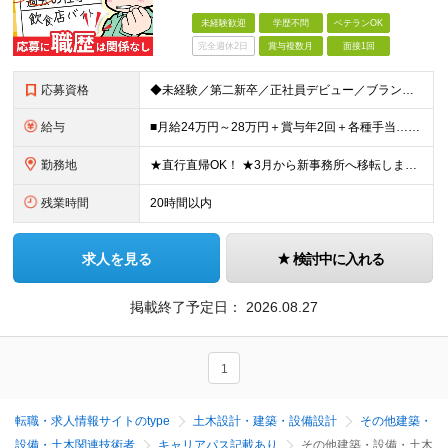
未経験歓迎
学歴不問
ベテランOK
完全週休2日
賞与複数月
面接1回
応募資格
◆未経験／第二新卒／正社員デビュー／ブランクOK！ ◆学歴不問 ◆普通自動車運転免許（AT限定可） ◎1つでもあてはまる方はぜひご応募ください！ ────────── ・手に職をつけたい方 ・安定し
給与
■月給24万円～28万円＋賞与年2回＋各種手当…＜未経験＞ ■月給28万円～＋賞与年2回＋各種手当…＜消防設備点検経験者※甲種消防設備士取得者＞ ※残業代は全額支給します（事前申請にて要許可） ※
勤務地
★直行直帰OK！ ★3月から新事務所へ移転します！ ＜本社＞大阪府大阪市都島区都島南通1丁目14－4 ●基本的に日中は外出しているので、お昼ご飯は車や作業場でゆっくり食べることが多いです。 ※
残業時間
20時間以内
求人を見る
検討中に入れる
掲載終了予定日：
2026.08.27
1
転職・求人情報サイトのtype
土木設計・建築・設備設計
その他建築・
設備・土木関連技術者
キャリアパス記載あり
その他建築・設備・土木