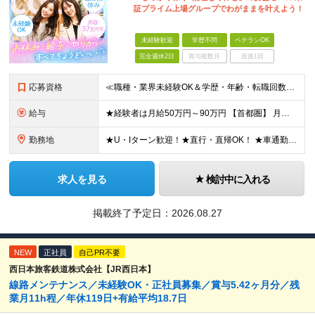
証プライム上場グループでわがままを叶えよう！
未経験歓迎
学歴不問
ベテランOK
完全週休2日
賞与複数月
面接1回
応募資格
≪職種・業界未経験OK＆学歴・年齢・転職回数不問≫ ◆第二新卒歓迎 ◆社会人経験不問 ◆資格不問 ※新卒の方もご応募可能！ （待遇・募集要項等は別途ご案内いたします） ※入社時期は柔軟に対応します！半
給与
★経験者は月給50万円～90万円 【首都圏】 月給30万1230円〜 ⇒基本22万7000円+地域6万4230円+皆勤1万円 【群馬/栃木/茨城】 月給28万1090円〜 ⇒基本23万4000円+
勤務地
★U・Iターン歓迎！★直行・直帰OK！ ★車通勤可能のエリアもあり！★出張なしの働き方も可能 全国47都道府県の各プロジェクト（転勤なし！勤務地に対する希望も実現可能！） 「自宅から1時間以内で通え
求人を見る
検討中に入れる
掲載終了予定日：
2026.08.27
NEW
正社員
自己PR不要
西日本旅客鉄道株式会社【JR西日本】
線路メンテナンス／未経験OK・正社員募集／賞与5.42ヶ月分／残
業月11h程／年休119日+有給平均18.7日