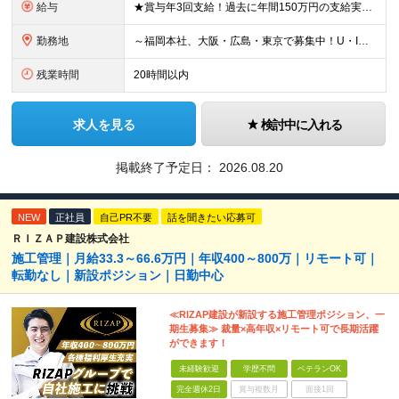
給与
★賞与年3回支給！過去に年間150万円の支給実績あり ★入社後も、経歴・年齢に関係なくスキル・能力に応じて年収UPが可能！ 現場で新入社員の教育係ができるレベルで月給30万円、支店長クラス（スタッフ
勤務地
～福岡本社、大阪・広島・東京で募集中！U・Iターン大歓迎！～ ■福岡本社 ★「博多駅」より徒歩5分！ 福岡県福岡市博多区博多駅東2-5-21 博多プラザビル6F ※(変更の範囲)なし ■大阪支店
残業時間
20時間以内
求人を見る
検討中に入れる
掲載終了予定日：
2026.08.20
NEW
正社員
自己PR不要
話を聞きたい応募可
ＲＩＺＡＰ建設株式会社
施工管理｜月給33.3～66.6万円｜年収400～800万｜リモート可｜
転勤なし｜新設ポジション｜日勤中心
≪RIZAP建設が新設する施工管理ポジション、一
期生募集≫ 裁量×高年収×リモート可で長期活躍
ができます！
未経験歓迎
学歴不問
ベテランOK
完全週休2日
賞与複数月
面接1回