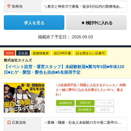
勤務地
＼東京と神奈川で募集・徒歩5分以内の勤務地あり／ ■根岸事務所 東京都台東区根岸5-6-14 根岸5光ビル ■阿佐ヶ谷事務所 東京都杉並区成田東4-38-25 ■大橋事務所 東京都目黒区大橋2-8-1
求人を見る
検討中に入れる
掲載終了予定日：
2026.09.03
NEW
正社員
面接情報有
自己PR不要
話を聞きたい応募可
株式会社エイムズ
【イベント設営・運営スタッフ】未経験歓迎■賞与年3回■年休120
日■ヒゲ・髪型・髪色も自由■5名採用予定
＼5名採用予定！同期と入社するチャンス／ 仲間
と一緒に夢中になれる仕事がしたいやつ、集ま
れ！
未経験歓迎
学歴不問
ベテランOK
完全週休2日
賞与複数月
面接1回
応募資格
～業種・職種・社会人未経験の方や第二新卒の方も歓迎！～ ■学歴不問 ■35歳以下※若年層の長期キャリア形成を図るため ＼意欲重視の人物採用！ こんな方をお待ちしています／ ■チームでやり遂げる仕事が