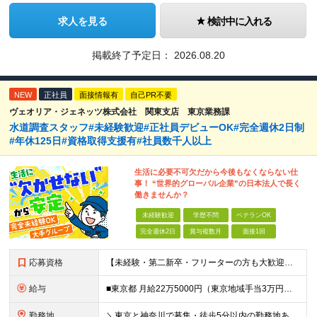
求人を見る
検討中に入れる
掲載終了予定日：
2026.08.20
NEW
正社員
面接情報有
自己PR不要
ヴェオリア・ジェネッツ株式会社 関東支店 東京業務課
水道調査スタッフ#未経験歓迎#正社員デビューOK#完全週休2日制
#年休125日#資格取得支援有#社員数千人以上
生活に必要不可欠だから今後もなくならない仕
事！ “世界的グローバル企業”の日本法人で長く
働きませんか？
未経験歓迎
学歴不問
ベテランOK
完全週休2日
賞与複数月
面接1回
応募資格
【未経験・第二新卒・フリーターの方も大歓迎！】 ●高卒以上 ●要普通自動車免許（AT限定可） ※特別な経験やスキルは一切不問です！ ★求める人物像★ ・「ほどほどに、無理なく長く働きたい」方 ・安定
給与
■東京都 月給22万5000円（東京地域手当3万円含）～25万円＋残業代全額支給＋各種手当 ■神奈川県 月給19万5000円～24万円＋残業代全額支給＋各種手当 ※年齢・経験を考慮し決定 ※試用期
勤務地
＼東京と神奈川で募集・徒歩5分以内の勤務地あり／ ■根岸事務所 東京都台東区根岸5-6-14 根岸5光ビル ■阿佐ヶ谷事務所 東京都杉並区成田東4-38-25 ■大橋事務所 東京都目黒区大橋2-8-1