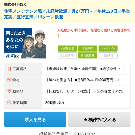
株式会社RSX
住宅メンテナンス職／未経験歓迎／月27万円～／年休120日／手当
充実／直行直帰／UIターン歓迎
未経験から手に職を。無理なく働ける現場仕事で
す
未経験歓迎
学歴不問
ベテランOK
完全週休2日
賞与複数月
面接1回
応募資格
【未経験歓迎／学歴・経歴不問】 ■必須条件 ・普通自動車免許（AT限定可）のみ 特別なスキルや経験は一切不要。 実際に、社員の9割以上が未経験スタートです。 「工具を触ったことがない」 「現場仕
給与
【選べる働き方】 ■月8日休み 月給30万円～＋各種手当＋賞与年2回 ■月10日休み 月給27万円～＋各種手当＋賞与年2回 ※経験・能力を考慮の上、決定します ※上記にはみなし残業手当を含み、超過
勤務地
【転勤なし／UIターン歓迎】 下記の各エリアのお客様先に直行直帰 【関東圏】 ■埼玉県 ■神奈川県 ■東京都 ■千葉県 【関西圏】 ■大阪府 ■兵庫県 ★勤務地は希望を考慮します。 基本は直行
残業時間
20時間以内
求人を見る
検討中に入れる
掲載終了予定日：
2026.09.14