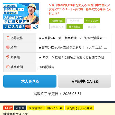
＼西日本の約1,200駅を支えるJR西日本で働く／
安定×プライベート×手に職…将来の安心を手に入
れよう！
未経験歓迎
学歴不問
ベテランOK
完全週休2日
賞与複数月
面接1回
応募資格
★未経験OK・第二新卒歓迎・20代30代活躍★ ☆高卒以上 ☆社会人経験（就労経験）がある方 業界・ポジション・年数は不問です！ 「誰もが知る大手企業で働きたい」 「1人より、チームで仕事がした
給与
★賞与5.42ヶ月分支給予定あり！ （大卒以上）月給24万1,692円～39万5,780円＋各種手当＋賞与2回 （高卒以上）月給22万2,662円～39万5,780円＋各種手当＋賞与2回 ※上記は2
勤務地
★U/Iターン歓迎！ご自宅から通える範囲での勤務となります ★JR西日本本社（大阪市北区）または、当社事業エリア内（北陸から北九州まで）の各支社で勤務 ※関西に本社あり※ 〈近畿エリア〉 三重県（
残業時間
20時間以内
求人を見る
検討中に入れる
掲載終了予定日：
2026.08.31
NEW
正社員
面接情報有
自己PR不要
話を聞きたい応募可
株式会社エイムズ