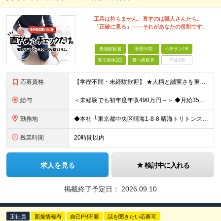
工具は持ちません。直すのは職人さんたち。
「正確に見る」――それがあなたの役割です。
未経験歓迎
学歴不問
ベテランOK
完全週休2日
賞与複数月
面接1回
応募資格
【学歴不問・未経験歓迎】 ★人柄と誠実さを重視した採用です ◆社会人経験が1年以上ある方 （正社員または契約社員としての就業経験） ※普通自動車免許はあればなお可（必須ではありません） 《こんな
給与
＜未経験でも初年度年収490万円～＞ ◆月給35万円～65万円＋賞与年2回（7月・12月） 【なぜ未経験に35万円を払えるのか】 UR都市機構様・日本郵政様・官公庁との直取引で中間マージンがなく、修
勤務地
◆本社 └東京都中央区晴海1-8-8 晴海トリトンスクエアオフィスタワー W棟16F ＼＼オフィスタワー内には商業施設が多数併設／／ カフェやレストラン、コンビニやスーパー、 100円ショップなど様
残業時間
20時間以内
求人を見る
検討中に入れる
掲載終了予定日：
2026.09.10
正社員
面接情報有
自己PR不要
話を聞きたい応募可