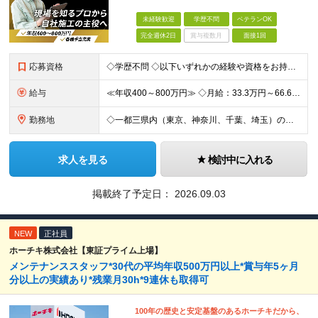
未経験歓迎
学歴不問
ベテランOK
完全週休2日
賞与複数月
面接1回
応募資格
◇学歴不問 ◇以下いずれかの経験や資格をお持ちの方 ≪対象経験≫ ・店舗内装工事（フィットネス・飲食・物販など）の施工管理経験をお持ちの方 ・電気工事の実務経験（1年以上目安/業態不問） ・空調設備
給与
≪年収400～800万円≫ ◇月給：33.3万円～66.6万円 ◇残業代別途支給 ◇昇給年2回（実力次第でスピード昇給可能） スキル・経験に応じた評価制度 ￣￣￣￣￣￣￣￣￣￣￣￣￣ 新設チームのた
勤務地
◇一都三県内（東京、神奈川、千葉、埼玉）の店舗 ※転勤なし ◇chocoZAP・RIZAP等の店舗施工を担当 【勤務エリア】 東京都、神奈川県、埼玉県、千葉県 【本社所在地】 東京都新宿区西新宿8
求人を見る
検討中に入れる
掲載終了予定日：
2026.09.03
NEW
正社員
ホーチキ株式会社【東証プライム上場】
メンテナンススタッフ*30代の平均年収500万円以上*賞与年5ヶ月
分以上の実績あり*残業月30h*9連休も取得可
100年の歴史と安定基盤のあるホーチキだから、