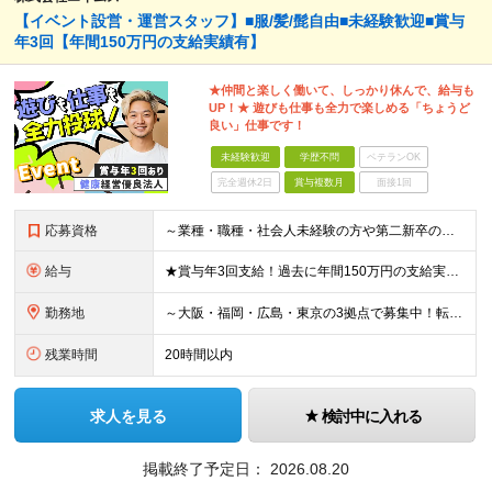
【イベント設営・運営スタッフ】■服/髪/髭自由■未経験歓迎■賞与
年3回【年間150万円の支給実績有】
★仲間と楽しく働いて、しっかり休んで、給与も
UP！★ 遊びも仕事も全力で楽しめる「ちょうど
良い」仕事です！
未経験歓迎
学歴不問
ベテランOK
完全週休2日
賞与複数月
面接1回
応募資格
～業種・職種・社会人未経験の方や第二新卒の方も歓迎！～ ■学歴不問 ■35歳以下※若年層の長期キャリア形成を図るため ＼意欲重視の人物採用！ こんな方をお待ちしています／ ■チームでやり遂げる仕事が
給与
★賞与年3回支給！過去に年間150万円の支給実績あり ■大阪・広島：月給23万3000円～35万円（固定残業代／月4万2000円～5万5000円含む） └試用期間中：月給22万5000円～（固定残業
勤務地
～大阪・福岡・広島・東京の3拠点で募集中！転勤なし～ ※希望・住まいを考慮して決定します ■大阪支店 大阪府大阪市中央区瓦町3-3-16OWL瓦町ビル4Ｆ ■福岡本社 福岡県福岡市博多区博多駅東2
残業時間
20時間以内
求人を見る
検討中に入れる
掲載終了予定日：
2026.08.20