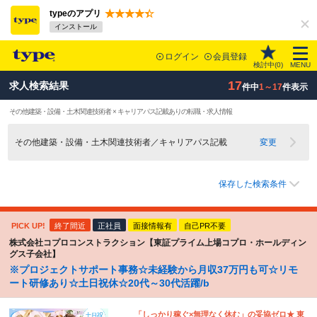
typeのアプリ
インストール
ログイン
会員登録
検討中(
0
)
MENU
17
求人検索結果
件中
1～17
件表示
その他建築・設備・土木関連技術者 × キャリアパス記載ありの転職・求人情報
その他建築・設備・土木関連技術者／キャリアパス記載
変更
保存した検索条件
PICK UP!
終了間近
正社員
面接情報有
自己PR不要
株式会社コプロコンストラクション【東証プライム上場コプロ・ホールディン
グス子会社】
※プロジェクトサポート事務☆未経験から月収37万円も可☆リモ
ート研修あり☆土日祝休☆20代～30代活躍/b
「しっかり稼ぐ×無理なく休む」の妥協ゼロ★ 東