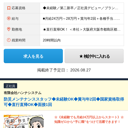
応募資格
◆未経験／第二新卒／正社員デビュー／ブランクOK！ ◆学歴不問 ◆普通自動車運転免許（AT限定可） ◎1つでもあてはまる方はぜひご応募ください！ ────────── ・手に職をつけたい方 ・安定し
給与
■月給24万円～28万円＋賞与年2回＋各種手当…＜未経験＞ ■月給28万円～＋賞与年2回＋各種手当…＜消防設備点検経験者※甲種消防設備士取得者＞ ※残業代は全額支給します（事前申請にて要許可） ※
勤務地
★直行直帰OK！ ＜本社＞大阪府大阪市都島区都島南通1丁目14－4 ●基本的に日中は外出しているので、お昼ご飯は車や作業場でゆっくり食べることが多いです。 ※(変更の範囲)上記を除く当社関連勤
残業時間
20時間以内
求人を見る
検討中に入れる
掲載終了予定日：
2026.08.27
正社員
有限会社ハンナシステム
防災メンテナンススタッフ◆未経験OK◆賞与年2回◆国家資格取得
可◆直行直帰OK◆面接1回
☆《未経験でも月給24万円以上からスタート》☆
知識ゼロから“手に職”をつけて活躍できます！