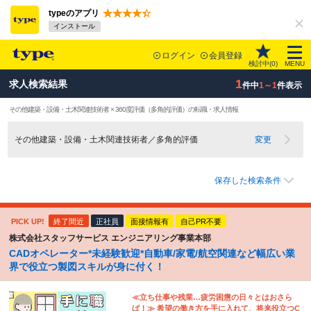
typeのアプリ
インストール
ログイン
会員登録
検討中(
0
)
MENU
1
求人検索結果
件中
1～1
件表示
その他建築・設備・土木関連技術者 × 360度評価（多角的評価）の転職・求人情報
その他建築・設備・土木関連技術者／多角的評価
変更
保存した検索条件
PICK UP!
終了間近
正社員
面接情報有
自己PR不要
株式会社スタッフサービス エンジニアリング事業本部
CADオペレーター*未経験歓迎*自動車/家電/航空関連など幅広い業
界で役立つ製図スキルが身に付く！
≪立ち仕事や残業…疲労困憊の日々とはおさら
ば！≫ 希望の働き方を手に入れて、将来役立つC