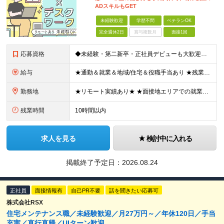
ADスキルもGET
未経験歓迎
学歴不問
ベテランOK
完全週休2日
賞与複数月
面接1回
応募資格
◆未経験・第二新卒・正社員デビューも大歓迎／経験・知識ゼロでOK！ ◆学歴不問 ★人物重視 ★入社前の経験・スキルはゼロでOK CADの基本的な知識・操作経験がある方は歓迎します。 地方在住の方も
給与
★通勤＆就業＆地域/住宅＆役職手当あり ★残業代は全額支給 ★選べる給与制度あり！ ■東京・神奈川・千葉・埼玉勤務の場合 月給24.5万円～55万円＋諸手当 （残業代は全額支給） (20,000円の
勤務地
★リモート実績あり★ ★面接地エリアでの就業率92％以上！ 『地元で働きたい』という希望に、業界トップクラス約7,000件の取引事業所数、90,000件以上のプロジェクトから検討をいたします。 全
残業時間
10時間以内
求人を見る
検討中に入れる
掲載終了予定日：
2026.08.24
正社員
面接情報有
自己PR不要
話を聞きたい応募可
株式会社RSX
住宅メンテナンス職／未経験歓迎／月27万円～／年休120日／手当
充実／直行直帰／UIターン歓迎