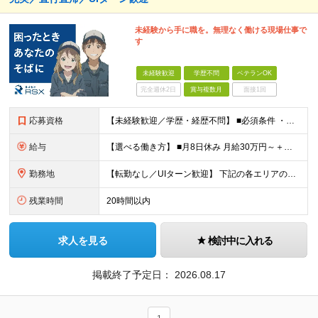
未経験から手に職を。無理なく働ける現場仕事で
す
未経験歓迎
学歴不問
ベテランOK
完全週休2日
賞与複数月
面接1回
応募資格
【未経験歓迎／学歴・経歴不問】 ■必須条件 ・普通自動車免許（AT限定可）のみ 特別なスキルや経験は一切不要。 実際に、社員の9割以上が未経験スタートです。 「工具を触ったことがない」 「現場仕
給与
【選べる働き方】 ■月8日休み 月給30万円～＋各種手当＋賞与年2回 ■月10日休み 月給27万円～＋各種手当＋賞与年2回 ※経験・能力を考慮の上、決定します ※上記にはみなし残業手当を含み、超過
勤務地
【転勤なし／UIターン歓迎】 下記の各エリアのお客様先に直行直帰 【関東圏】 ■埼玉県 ■神奈川県 ■東京都 ■千葉県 【関西圏】 ■大阪府 ■兵庫県 ★勤務地は希望を考慮します。 基本は直行
残業時間
20時間以内
求人を見る
検討中に入れる
掲載終了予定日：
2026.08.17