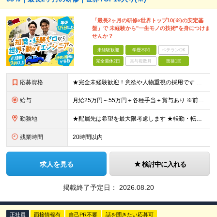
「最長2ヶ月の研修×世界トップ10(※)の安定基
盤」で 未経験から"一生モノの技術"を身につけま
せんか？
未経験歓迎
学歴不問
ベテランOK
完全週休2日
賞与複数月
面接1回
応募資格
★完全未経験歓迎！意欲や人物重視の採用です ★文系・理系問わず歓迎いたします！ ■学歴不問 ■第二新卒歓迎 ■職種・業種・社会人未経験OK ■フリーター・社会人経験10年以上の方も歓迎 ■ブランク・
給与
月給25万円～55万円＋各種手当＋賞与あり ※前職の給与・経験・スキルなどを考慮のうえで決定します ※残業代は1分単位で全額支給します ※試用期間3ヶ月。その間の給与・待遇に差異はありません ★充実
勤務地
★配属先は希望を最大限考慮します ★転勤・転居については相談可能です ★U・Iターン歓迎 全国の各プロジェクト先で募集します。 ＜プロジェクト先＞ ■北海道：千歳市 ■関東：埼玉県・千葉県・東京都
残業時間
20時間以内
求人を見る
検討中に入れる
掲載終了予定日：
2026.08.20
正社員
面接情報有
自己PR不要
話を聞きたい応募可