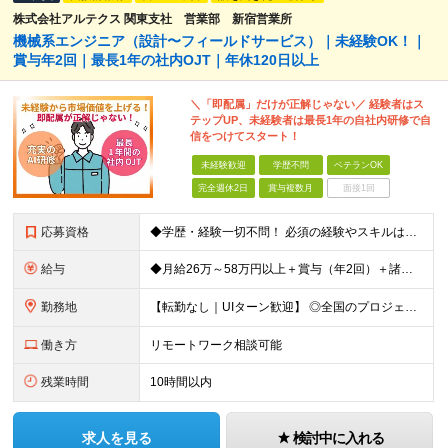
株式会社アルテクス 関東支社 営業部 新宿営業所
機械系エンジニア（設計〜フィールドサービス）｜未経験OK！｜
賞与年2回｜最長1年の社内OJT｜年休120日以上
＼「即配属」だけが正解じゃない／ 経験者はス
テップUP、未経験者は最長1年の自社内研修で自
信をつけてスタート！
未経験歓迎
学歴不問
ベテランOK
完全週休2日
賞与複数月
面接1回
応募資格
◆学歴・経験一切不問！ 必須の経験やスキルは特にありません！ 完全未経験者から経験者まで、幅広く募集！ インフラエンジニアや未経験ITエンジニアを目指していたが、実際に機械を触る方が好きだと気づいた方
給与
◆月給26万～58万円以上＋賞与（年2回）＋諸手当 ◆年収350～450万円 ※経験や能力を考慮して優遇します ※残業代は別途全額支給します ※試用期間3ヶ月（期間中も待遇・条件に差異はございませ
勤務地
【転勤なし｜UIターン歓迎】 ◎全国のプロジェクト先へ配属 ※配属先は希望を考慮します ※お任せする業務の状況により転居を伴う就業の可能性はありますが、その際は希望を考慮します ※配属先や業務内容
働き方
リモートワーク相談可能
残業時間
10時間以内
求人を見る
検討中に入れる