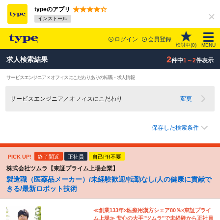
typeのアプリ
インストール
ログイン
会員登録
検討中(
0
)
MENU
2
求人検索結果
件中
1～2
件表示
サービスエンジニア × オフィスにこだわりありの転職・求人情報
サービスエンジニア／オフィスにこだわり
変更
保存した検索条件
PICK UP!
終了間近
正社員
自己PR不要
株式会社ツムラ【東証プライム上場企業】
製造職（医薬品メーカー）/未経験歓迎/転勤なし/人の健康に貢献で
きる/最新ロボット技術
≪創業133年×医療用漢方シェア80％×東証プライ
ム上場≫ 安心の大手"ツムラ"で未経験から正社員