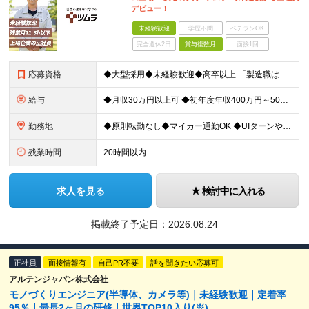
デビュー！
未経験歓迎
学歴不問
ベテランOK
完全週休2日
賞与複数月
面接1回
応募資格
◆大型採用◆未経験歓迎◆高卒以上 「製造職は初めて…」という方でも大丈夫。 イチから丁寧にお教えしますのでご安心ください。 ＼こんなアナタにピッタリ／ ◎「人の健康に貢献したい」という想いがある
給与
◆月収30万円以上可 ◆初年度年収400万円～500万円想定 月給21万7,080円～22万7,810円＋各種手当＋賞与年2回 ★「手当」や「賞与」が手厚いため、1年目未経験でも年収400万円以上
勤務地
◆原則転勤なし◆マイカー通勤OK ◆UIターンや移住転職歓迎。Web面接実施中 ＜茨城工場＞ 茨城県稲敷郡阿見町吉原3586 ┗クリーンで働きやすいのが魅力です。 ★豊かな自然と便利な生活環境が調
残業時間
20時間以内
求人を見る
検討中に入れる
掲載終了予定日：
2026.08.24
正社員
面接情報有
自己PR不要
話を聞きたい応募可
アルテンジャパン株式会社
モノづくりエンジニア(半導体、カメラ等)｜未経験歓迎｜定着率
95％｜最長2ヶ月の研修｜世界TOP10入り(※)