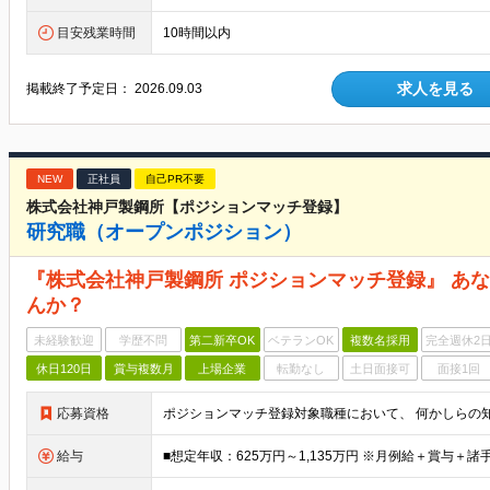
目安残業時間
10時間以内
求人を見る
掲載終了予定日：
2026.09.03
NEW
正社員
自己PR不要
株式会社神戸製鋼所【ポジションマッチ登録】
研究職（オープンポジション）
『株式会社神戸製鋼所 ポジションマッチ登録』 あ
んか？
未経験歓迎
学歴不問
第二新卒OK
ベテランOK
複数名採用
完全週休2
休日120日
賞与複数月
上場企業
転勤なし
土日面接可
面接1回
応募資格
給与