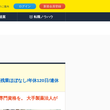
ログイン
新規会員登録
のご案内
人提案
転職ノウハウ
残業ほぼなし/年休120日/連休
専門資格を。 大手製薬法人が