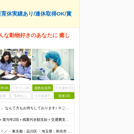
産育休実績あり/連休取得OK/賞
んな動物好きのあなたに 癒し
卒OK
ベテランOK
複数名採用
完全週休2日
企業
転勤なし
土日面接可
面接1回
■未経験OK ■学歴不問 「小学生の時に飼育委員だった！」 なんて方もお待ちしております♪ ※ご自宅でのペット飼育について※ ご自宅でげっ歯類・ウサギのペット飼育を禁止しております。当社業務では清
★賞与年2回あり★ 【未経験の方】月給20万7,750円～＋賞与年2回＋残業代全額支給＋交通費支給 【生物系大卒の方】月給21万3,750円～＋賞与年2回＋残業代全額支給＋交通費支給 ★手当が充実
＼東京、埼玉、神奈川、愛知、大阪、京都で積極採用中！／ ・東京都：品川区 ・埼玉県：和光市 ・神奈川県：横浜市戸塚区、藤沢市 ・茨城県：つくば市 Lマイカー通勤OK！ ・愛知県：犬山市