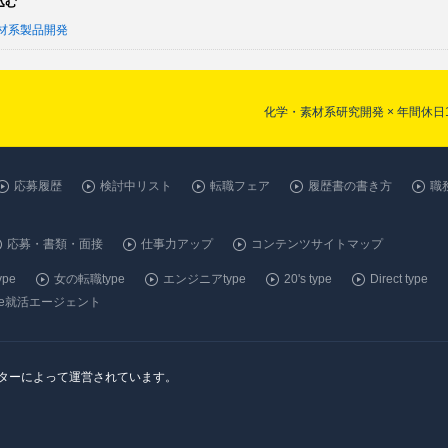
込む
材系製品開発
化学・素材系研究開発 × 年間休
応募履歴
検討中リスト
転職フェア
履歴書の書き方
職
応募・書類・面接
仕事力アップ
コンテンツサイトマップ
pe
女の転職type
エンジニアtype
20's type
Direct type
ype就活エージェント
ンターによって運営されています。