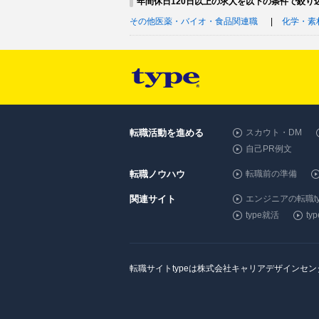
年間休日120日以上の求人を以下の条件で絞り
その他医薬・バイオ・食品関連職
化学・素
転職活動を進める
スカウト・DM
自己PR例文
転職ノウハウ
転職前の準備
関連サイト
エンジニアの転職ty
type就活
t
転職サイトtypeは株式会社キャリアデザインセ