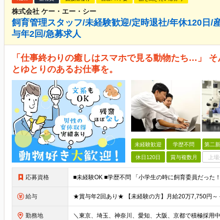
株式会社 ケー・エー・シー
飼育管理スタッフ/未経験歓迎/定時退社/年休120日/
与年2回/急募求人
「仕事終わりの癒しはスマホで見る動物たち…」 そ
とゆとりのあるお仕事を。
未経験歓迎
学歴不問
第二新
休日120日
賞与複数月
上場
応募資格
給与
勤務地