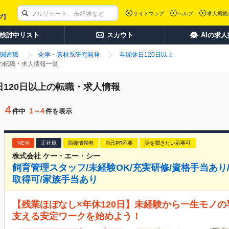
サイトマップ
ヘルプ
求人掲載
検討中リスト
スカウト
AIの求
関連職
化学・素材系研究開発
年間休日120日以上
上の転職・求人情報一覧
日120日以上の転職・求人情報
4
1～4
件中
件を表示
NEW
正社員
面接情報有
自己PR不要
話を聞きたい応募可
株式会社 ケー・エー・シー
飼育管理スタッフ/未経験OK/充実研修/資格手当あり/
取得可/家族手当あり
【残業ほぼなし×年休120日】未経験から一生モノの
支える安定ワークを始めよう！