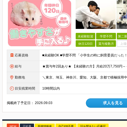
未経験歓迎
学歴不問
第二新
休日120日
賞与複数月
上場
応募資格
給与
勤務地
目安残業時間
10時間以内
求人を見る
掲載終了予定日：
2026.09.03
NEW
正社員
面接情報有
自己PR不要
話を聞きたい応募可