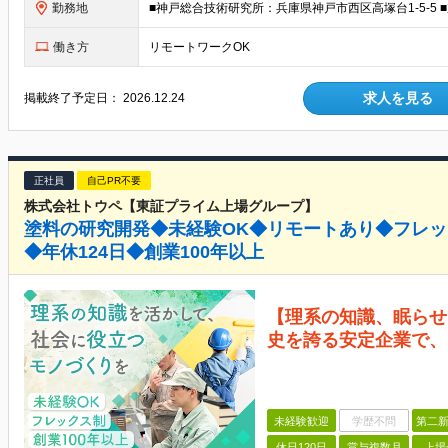
勤務地
働き方
リモートワークOK
求人を見る
掲載終了予定日：
2026.12.24
正社員
自己PR不要
株式会社トウペ【東証プライム上場グループ】
塗料の研究開発◆未経験OK◆リモートあり◆フレ
◆年休124日◆創業100年以上
【理系の知識、眠らせ
史を誇る安定企業で、
未経験歓迎
学歴不問
第二新
休日120日
賞与複数月
上場