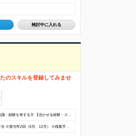
検討中に入れる
なたのスキルを登録してみませ
日
ポジションマッチ登録対象職種において、 何かしらの知識・経験を有する方 【活かせる経験・スキル】 ・機械/材料/制御/化学/化学工学/電気・電子/情報/物理のいずれかに専門性をお持ちの方 ＜求め
■想定年収：625万円～1,135万円 ※月例給＋賞与＋諸手当 ※賞与年2回（6月、12月） ※残業手当は残業時間に応じて支給 ※給与額はあなたの経験と実績を踏まえて決定いたします ※試用期間2ヶ月あ