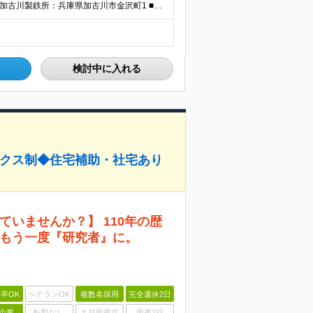
■神戸総合技術研究所：兵庫県神戸市西区高塚台1-5-5 ■加古川製鉄所：兵庫県加古川市金沢町1 ■高砂製作所：兵庫県高砂市荒井町新浜2-3-1 ※業務の都合等により、会社の指示する業務への 異動を命
検討中に入れる
ックス制◆住宅補助・社宅あり
ていませんか？】 110年の歴
もう一度『研究者』に。
卒OK
ベテランOK
複数名採用
完全週休2日
企業
転勤なし
土日面接可
面接1回