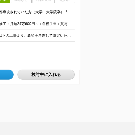
【未経験OK！理系の知識を活かして働ける】 ・理系学部専攻されていた方（大学・大学院卒） └化学、応用化学、材料、バイオ、農学、環境など ・第二新卒OK ※大卒以上 ＼ こんな方を歓迎します ／
★家賃補助・住宅手当・食事補助あり ★賞与年2回 ■院修了：月給24万600円～＋各種手当＋賞与年2回 ■大卒：月給22万7000円～＋各種手当＋賞与年2回 ※年齢・経験を考慮の上、決定します ※
★在宅勤務制度あり×フレックス制 ★マイカー通勤OK 以下の工場より、希望を考慮して決定いたします。 【茨城工場】茨城県古河市北利根8-5 【三重工場】三重県伊賀市柘植町2700 ※頻繁ではあり
検討中に入れる