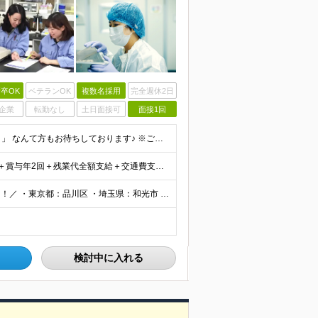
卒OK
ベテランOK
複数名採用
完全週休2日
企業
転勤なし
土日面接可
面接1回
■未経験OK ■学歴不問 「小学生の時に飼育委員だった！」 なんて方もお待ちしております♪ ※ご自宅でのペット飼育について※ ご自宅でげっ歯類・ウサギのペット飼育を禁止しております。当社業務では清
★賞与年2回あり★ 【未経験の方】月給20万7,750円～＋賞与年2回＋残業代全額支給＋交通費支給 【生物系大卒の方】月給21万3,750円～＋賞与年2回＋残業代全額支給＋交通費支給 ★手当が充実
＼東京、埼玉、神奈川、愛知、大阪、京都で積極採用中！／ ・東京都：品川区 ・埼玉県：和光市 ・神奈川県：横浜市戸塚区、藤沢市 ・茨城県：つくば市 Lマイカー通勤OK！ ・愛知県：犬山市
検討中に入れる