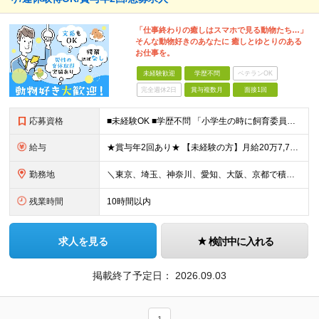
「仕事終わりの癒しはスマホで見る動物たち…」
そんな動物好きのあなたに 癒しとゆとりのある
お仕事を。
未経験歓迎
学歴不問
ベテランOK
完全週休2日
賞与複数月
面接1回
応募資格
■未経験OK ■学歴不問 「小学生の時に飼育委員だった！」 なんて方もお待ちしております♪ ※ご自宅でのペット飼育について※ ご自宅でげっ歯類・ウサギのペット飼育を禁止しております。当社業務では清
給与
★賞与年2回あり★ 【未経験の方】月給20万7,750円～＋賞与年2回＋残業代全額支給＋交通費支給 【生物系大卒の方】月給21万3,750円～＋賞与年2回＋残業代全額支給＋交通費支給 ★手当が充実
勤務地
＼東京、埼玉、神奈川、愛知、大阪、京都で積極採用中！／ ・東京都：品川区 ・埼玉県：和光市 ・神奈川県：横浜市戸塚区、藤沢市 ・茨城県：つくば市 Lマイカー通勤OK！ ・愛知県：犬山市
残業時間
10時間以内
求人を見る
検討中に入れる
掲載終了予定日：
2026.09.03