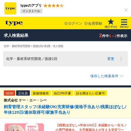
typeのアプリ
インストール
ログイン
会員登録
検討中(
0
)
MENU
2
求人検索結果
件中
1～2
件表示
化学・素材系研究開発 × 面接1回の転職・求人情報
化学・素材系研究開発／面接1回
変更
保存した検索条件
NEW
正社員
面接情報有
自己PR不要
話を聞きたい応募可
株式会社 ケー・エー・シー
飼育管理スタッフ/未経験OK/充実研修/資格手当あり/残業ほぼなし/
年休120日/連休取得可/家族手当あり
【残業ほぼなし×年休120日】未経験から一生モノ
の専門資格を。 大手製薬法人が支える安定ワー