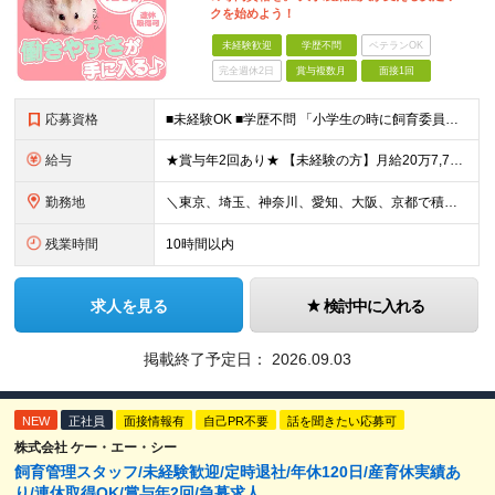
クを始めよう！
未経験歓迎
学歴不問
ベテランOK
完全週休2日
賞与複数月
面接1回
応募資格
■未経験OK ■学歴不問 「小学生の時に飼育委員だった！」 なんて方もお待ちしております♪ ※ご自宅でのペット飼育について※ ご自宅でげっ歯類・ウサギのペット飼育を禁止しております。当社業務では清
給与
★賞与年2回あり★ 【未経験の方】月給20万7,750円～＋賞与年2回＋残業代全額支給＋交通費支給 【生物系大卒の方】月給21万3,750円～＋賞与年2回＋残業代全額支給＋交通費支給 ★手当が充実
勤務地
＼東京、埼玉、神奈川、愛知、大阪、京都で積極採用中！／ ・東京都：品川区 ・埼玉県：和光市 ・神奈川県：横浜市戸塚区、藤沢市 ・茨城県：つくば市 Lマイカー通勤OK！ ・愛知県：犬山市
残業時間
10時間以内
求人を見る
検討中に入れる
掲載終了予定日：
2026.09.03
NEW
正社員
面接情報有
自己PR不要
話を聞きたい応募可
株式会社 ケー・エー・シー
飼育管理スタッフ/未経験歓迎/定時退社/年休120日/産育休実績あ
り/連休取得OK/賞与年2回/急募求人