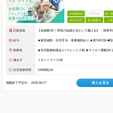
未経験歓迎
学歴不問
第二新
休日120日
賞与複数月
上場
応募資格
給与
勤務地
働き方
リモートワークOK
目安残業時間
10時間以内
求人を見る
掲載終了予定日：
2026.08.27