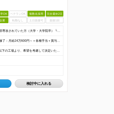
卒OK
ベテランOK
複数名採用
完全週休2日
企業
転勤なし
土日面接可
面接1回
【未経験OK！理系の知識を活かして働ける】 ・理系学部専攻されていた方（大学・大学院卒） └化学、応用化学、材料、バイオ、農学、環境など ・第二新卒OK ※大卒以上 ＼ こんな方を歓迎します ／
★家賃補助・住宅手当・食事補助あり ★賞与年2回 ■院修了：月給24万600円～＋各種手当＋賞与年2回 ■大卒：月給22万7000円～＋各種手当＋賞与年2回 ※年齢・経験を考慮の上、決定します ※
★在宅勤務制度あり×フレックス制 ★マイカー通勤OK 以下の工場より、希望を考慮して決定いたします。 【茨城工場】茨城県古河市北利根8-5 【三重工場】三重県伊賀市柘植町2700 ※頻繁ではあり
検討中に入れる