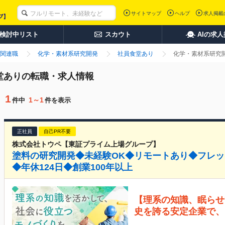
サイトマップ
ヘルプ
求人掲載
検討中リスト
スカウト
AIの求
関連職
化学・素材系研究開発
社員食堂あり
化学・素材系研究開
食堂ありの転職・求人情報
1
1～1
件中
件を表示
正社員
自己PR不要
株式会社トウペ【東証プライム上場グループ】
塗料の研究開発◆未経験OK◆リモートあり◆フレ
◆年休124日◆創業100年以上
【理系の知識、眠らせ
史を誇る安定企業で、