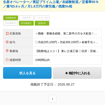
生産オペレーター／東証プライム上場／未経験歓迎／定着率95％
／賞与5.6ヶ月／月1.8万円の寮完備／残業5h程
未経験歓迎
学歴不問
ベテランOK
完全週休2日
賞与複数月
面接1回
応募資格
＜職種・業種未経験、第二新卒の方を大歓迎！＞ これまでの経験や専門知識は一切問いません！ 「東レで正社員として頑張りたい」という意欲を重視した採用です★ 【応募条件】 ・高卒以上の方 ＜こんな方を
給与
◇月給205,100円～月給306,100円＋各種手当＋賞与年2回 ※一律支給：交代手当（2万5,000円）が月給に含まれます。 ※経験・能力を考慮したうえで決定 ※時間外手当は別途、全額支給 ※試
勤務地
【勤務地はココ！】 東レ土浦工場 ◇住所：茨城県土浦市北神立町2-1 ★嬉しい【転勤なし】！腰を据えて働けます！ ＜気になるアクセス方法は？＞ 【マイカー・バイク通勤の方】 もちろん車通勤OK！（広
残業時間
10時間以内
求人を見る
検討中に入れる
掲載終了予定日：
2026.08.27
1