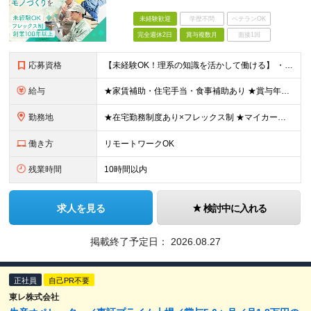
未経験歓迎
学歴不問
ベテランOK
完全週休2日
賞与複数月
面接1回
応募資格
【未経験OK！理系の知識を活かして働ける】 ・理系学部専攻されていた方（大学・大学院卒） └化学、応用化学、材料、バイオ、農学、環境など ・第二新卒OK ※大卒以上 ＼ こんな方を歓迎します ／
給与
★家賃補助・住宅手当・食事補助あり ★賞与年2回 ■院修了：月給24万600円～＋各種手当＋賞与年2回 ■大卒：月給22万7000円～＋各種手当＋賞与年2回 ※年齢・経験を考慮の上、決定します ※
勤務地
★在宅勤務制度あり×フレックス制 ★マイカー通勤OK 以下の工場より、希望を考慮して決定いたします。 【茨城工場】茨城県古河市北利根8-5 【三重工場】三重県伊賀市柘植町2700 ※頻繁ではあり
働き方
リモートワークOK
残業時間
10時間以内
求人を見る
検討中に入れる
掲載終了予定日：
2026.08.27
正社員
自己PR不要
東レ株式会社