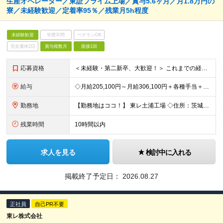
生産オペレーター／東証プライム上場／賞与5.6ヶ月／月1.8万円の
寮／未経験歓迎／定着率95％／残業月5h程度
未経験歓迎
学歴不問
ベテランOK
完全週休2日
賞与複数月
面接1回
応募資格
＜未経験・第二新卒、大歓迎！＞ これまでの経験やスキルは一切問いません！ 「これから頑張りたい」という意欲を重視した採用です◎ 【必須資格】 ・高卒以上の方 ＜こんな想いを持つ方を歓迎します！＞
給与
◇月給205,100円～月給306,100円＋各種手当＋賞与年2回 ※一律支給：交代手当（2万5,000円）が月給に含まれます。 ※経験・能力を考慮したうえで決定 ※時間外手当は別途、全額支給 ※試
勤務地
【勤務地はココ！】 東レ土浦工場 ◇住所：茨城県土浦市北神立町2-1 ★嬉しい【転勤なし】！腰を据えて働けます！ ＜気になるアクセス方法は？＞ 【マイカー・バイク通勤の方】 もちろん車通勤OK！（広
残業時間
10時間以内
求人を見る
検討中に入れる
掲載終了予定日：
2026.08.27
正社員
自己PR不要
東レ株式会社