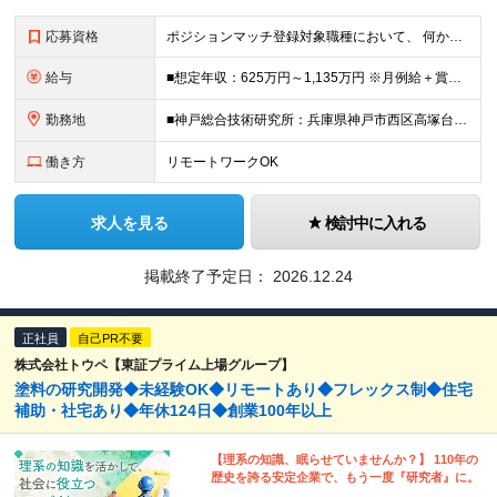
応募資格
ポジションマッチ登録対象職種において、 何かしらの知識・経験を有する方 【活かせる経験・スキル】 ・機械/材料/制御/化学/化学工学/電気・電子/情報/物理のいずれかに専門性をお持ちの方 ＜求め
給与
■想定年収：625万円～1,135万円 ※月例給＋賞与＋諸手当 ※賞与年2回（6月、12月） ※残業手当は残業時間に応じて支給 ※給与額はあなたの経験と実績を踏まえて決定いたします ※試用期間2ヶ月あ
勤務地
■神戸総合技術研究所：兵庫県神戸市西区高塚台1-5-5 ■加古川製鉄所：兵庫県加古川市金沢町1 ■高砂製作所：兵庫県高砂市荒井町新浜2-3-1 ※業務の都合等により、会社の指示する業務への 異動を命
働き方
リモートワークOK
求人を見る
検討中に入れる
掲載終了予定日：
2026.12.24
正社員
自己PR不要
株式会社トウペ【東証プライム上場グループ】
塗料の研究開発◆未経験OK◆リモートあり◆フレックス制◆住宅
補助・社宅あり◆年休124日◆創業100年以上
【理系の知識、眠らせていませんか？】 110年の
歴史を誇る安定企業で、もう一度『研究者』に。