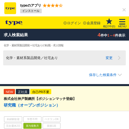
typeのアプリ
インストール
ログイン
会員登録
検討中(
0
)
MENU
4
求人検索結果
件中
1～4
件表示
化学・素材系製品開発 × 社宅ありの転職・求人情報
化学・素材系製品開発／社宅あり
変更
保存した検索条件
NEW
正社員
自己PR不要
株式会社神戸製鋼所【ポジションマッチ登録】
研究職（オープンポジション）
未経験歓迎
学歴不問
ベテランOK
完全週休2日
賞与複数月
面接1回