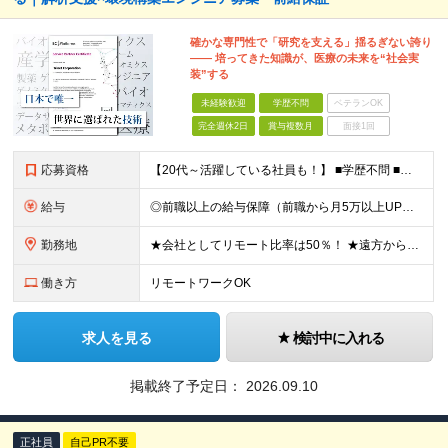
確かな専門性で「研究を支える」揺るぎない誇り
―― 培ってきた知識が、医療の未来を“社会実
装”する
未経験歓迎
学歴不問
ベテランOK
完全週休2日
賞与複数月
面接1回
応募資格
【20代～活躍している社員も！】 ■学歴不問 ■以下のいずれかの専門知識をお持ちの方 ・バイオインフォマティクス ・メディカルインフォマティクス ・医療／ライフサイエンス ◎下記へ興味のある方も大歓
給与
◎前職以上の給与保障（前職から月5万以上UPの実例複数あり） ■想定年収500～1000万円（月給制もしくは年俸制にて選択可） ■月給35万円～＋賞与（給与制／メンバーのみ）＋業績賞与（15期以上連続
勤務地
★会社としてリモート比率は50％！ ★遠方からの応募OK！働き方も随時相談に乗ります ■本社 東京都千代田区麹町4-2 麹町ミッドスクエア4F ◎2024年12月に移転したばかりのキレイなオフィス！
働き方
リモートワークOK
求人を見る
検討中に入れる
掲載終了予定日：
2026.09.10
正社員
自己PR不要