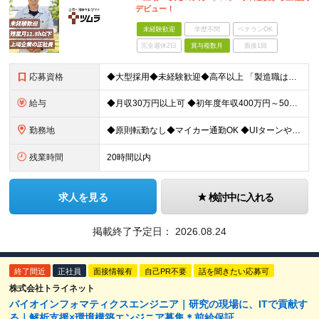
デビュー！
未経験歓迎
学歴不問
ベテランOK
完全週休2日
賞与複数月
面接1回
応募資格
◆大型採用◆未経験歓迎◆高卒以上 「製造職は初めて…」という方でも大丈夫。 イチから丁寧にお教えしますのでご安心ください。 ＼こんなアナタにピッタリ／ ◎「人の健康に貢献したい」という想いがある
給与
◆月収30万円以上可 ◆初年度年収400万円～500万円想定 月給21万7,080円～22万7,810円＋各種手当＋賞与年2回 ★「手当」や「賞与」が手厚いため、1年目未経験でも年収400万円以上
勤務地
◆原則転勤なし◆マイカー通勤OK ◆UIターンや移住転職歓迎。Web面接実施中 ＜茨城工場＞ 茨城県稲敷郡阿見町吉原3586 ┗クリーンで働きやすいのが魅力です。 ★豊かな自然と便利な生活環境が調
残業時間
20時間以内
求人を見る
検討中に入れる
掲載終了予定日：
2026.08.24
終了間近
正社員
面接情報有
自己PR不要
話を聞きたい応募可
株式会社トライネット
バイオインフォマティクスエンジニア｜研究の現場に、ITで貢献す
る｜解析支援×環境構築エンジニア募集＊前給保証