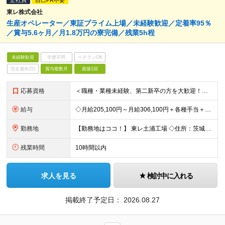
正社員
自己PR不要
東レ株式会社
生産オペレーター／東証プライム上場／未経験歓迎／定着率95％
／賞与5.6ヶ月／月1.8万円の寮完備／残業5h程
未経験歓迎
学歴不問
ベテランOK
完全週休2日
賞与複数月
面接1回
応募資格
＜職種・業種未経験、第二新卒の方を大歓迎！＞ これまでの経験や専門知識は一切問いません！ 「東レで正社員として頑張りたい」という意欲を重視した採用です★ 【応募条件】 ・高卒以上の方 ＜こんな方を
給与
◇月給205,100円～月給306,100円＋各種手当＋賞与年2回 ※一律支給：交代手当（2万5,000円）が月給に含まれます。 ※経験・能力を考慮したうえで決定 ※時間外手当は別途、全額支給 ※試
勤務地
【勤務地はココ！】 東レ土浦工場 ◇住所：茨城県土浦市北神立町2-1 ★嬉しい【転勤なし】！腰を据えて働けます！ ＜気になるアクセス方法は？＞ 【マイカー・バイク通勤の方】 もちろん車通勤OK！（広
残業時間
10時間以内
求人を見る
検討中に入れる
掲載終了予定日：
2026.08.27