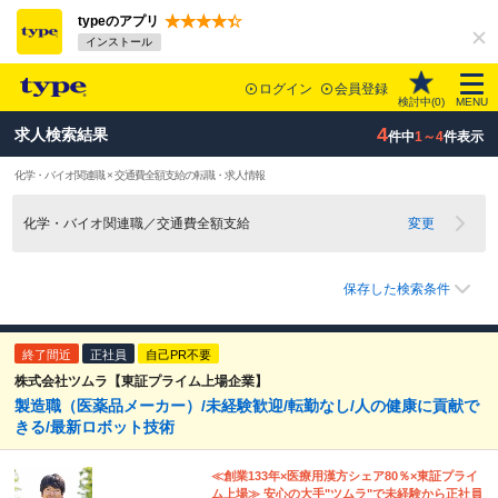
typeのアプリ
インストール
ログイン
会員登録
検討中(
0
)
MENU
4
求人検索結果
件中
1～4
件表示
化学・バイオ関連職 × 交通費全額支給の転職・求人情報
化学・バイオ関連職／交通費全額支給
変更
保存した検索条件
終了間近
正社員
自己PR不要
株式会社ツムラ【東証プライム上場企業】
製造職（医薬品メーカー）/未経験歓迎/転勤なし/人の健康に貢献で
きる/最新ロボット技術
≪創業133年×医療用漢方シェア80％×東証プライ
ム上場≫ 安心の大手"ツムラ"で未経験から正社員