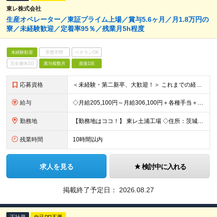
東レ株式会社
生産オペレーター／東証プライム上場／賞与5.6ヶ月／月1.8万円の
寮／未経験歓迎／定着率95％／残業月5h程度
未経験歓迎
学歴不問
ベテランOK
完全週休2日
賞与複数月
面接1回
応募資格
＜未経験・第二新卒、大歓迎！＞ これまでの経験やスキルは一切問いません！ 「これから頑張りたい」という意欲を重視した採用です◎ 【必須資格】 ・高卒以上の方 ＜こんな想いを持つ方を歓迎します！＞
給与
◇月給205,100円～月給306,100円＋各種手当＋賞与年2回 ※一律支給：交代手当（2万5,000円）が月給に含まれます。 ※経験・能力を考慮したうえで決定 ※時間外手当は別途、全額支給 ※試
勤務地
【勤務地はココ！】 東レ土浦工場 ◇住所：茨城県土浦市北神立町2-1 ★嬉しい【転勤なし】！腰を据えて働けます！ ＜気になるアクセス方法は？＞ 【マイカー・バイク通勤の方】 もちろん車通勤OK！（広
残業時間
10時間以内
求人を見る
検討中に入れる
掲載終了予定日：
2026.08.27