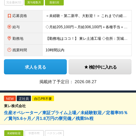
完全週休2日
賞与複数月
面接1回
応募資格
＜未経験・第二新卒、大歓迎！＞ これまでの経験やスキルは一切問いません！ 「これから頑張りたい」という意欲を重視した採用です◎ 【必須資格】 ・高卒以上の方 ＜こんな想いを持つ方を歓迎します！＞
給与
◇月給205,100円～月給306,100円＋各種手当＋賞与年2回 ※一律支給：交代手当（2万5,000円）が月給に含まれます。 ※経験・能力を考慮したうえで決定 ※時間外手当は別途、全額支給 ※試
勤務地
【勤務地はココ！】 東レ土浦工場 ◇住所：茨城県土浦市北神立町2-1 ★嬉しい【転勤なし】！腰を据えて働けます！ ＜気になるアクセス方法は？＞ 【マイカー・バイク通勤の方】 もちろん車通勤OK！（広
残業時間
10時間以内
求人を見る
検討中に入れる
掲載終了予定日：
2026.08.27
NEW
正社員
自己PR不要
東レ株式会社
生産オペレーター／東証プライム上場／未経験歓迎／定着率95％
／賞与5.6ヶ月／月1.8万円の寮完備／残業5h程
未経験歓迎
学歴不問
ベテランOK