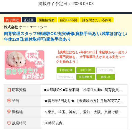
掲載終了予定日：
2026.09.03
終了間近
正社員
面接情報有
自己PR不要
話を聞きたい応募可
株式会社 ケー・エー・シー
飼育管理スタッフ/未経験OK/充実研修/資格手当あり/残業ほぼなし/
年休120日/連休取得可/家族手当あり
【残業ほぼなし×年休120日】未経験から一生モノ
の専門資格を。 大手製薬法人が支える安定ワー
クを始めよう！
未経験歓迎
学歴不問
ベテランOK
完全週休2日
賞与複数月
面接1回
応募資格
■未経験OK ■学歴不問 「小学生の時に飼育委員だった！」 なんて方もお待ちしております♪ ※ご自宅でのペット飼育について※ ご自宅でげっ歯類・ウサギのペット飼育を禁止しております。当社業務では清
給与
★賞与年2回あり★ 【未経験の方】月給20万7,750円～＋賞与年2回＋残業代全額支給＋交通費支給 【生物系大卒の方】月給21万3,750円～＋賞与年2回＋残業代全額支給＋交通費支給 ★手当が充実
勤務地
＼東京、埼玉、神奈川、愛知、大阪、京都で積極採用中！／ ・東京都：品川区 ・埼玉県：和光市 ・神奈川県：横浜市戸塚区、藤沢市 ・茨城県：つくば市 Lマイカー通勤OK！ ・愛知県：犬山市
残業時間
10時間以内