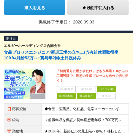
求人を見る
検討中に入れる
掲載終了予定日：
2026.09.03
正社員
エルガーホールディングス合同会社
食品プロセスエンジニア/新規工場の立ち上げ/有給休暇取得率
100％/月給52万～+賞与年2回/土日祝休み
「前例通りに動かすだけ」はもう卒業！ 0からの
工場設計で、理想の生産プロセスを自分で切り拓
く！
未経験歓迎
学歴不問
ベテランOK
完全週休2日
賞与複数月
面接1回
応募資格
◆食品、医薬品、化粧品、化学メーカーのいずれかで、生産技術、プロセス開発の経験(3年以上) ◆高専卒・理系大卒以上 ■□こんな方を歓迎します■□ ・これまでの経験を存分に活かし、裁量大きく働きたい
給与
＜前職年収を保証／初年度想定年収：700万円～1,600万円＞ ■月給52万円～＋残業代全額支給＋賞与年2回 ※試用期間2ヶ月あり（期間中は月給45万円～、その他の待遇に差異なし） ＼安心のキャリア
勤務地
★2026年、新築ビルの最上階へ移転！ 移転したばかりのキレイなオフィスでの勤務です 神奈川県横浜市中区港町1丁目1-1 BASEGATE横浜関内タワー33階 ※原則出社となります。 ※本社所在地：