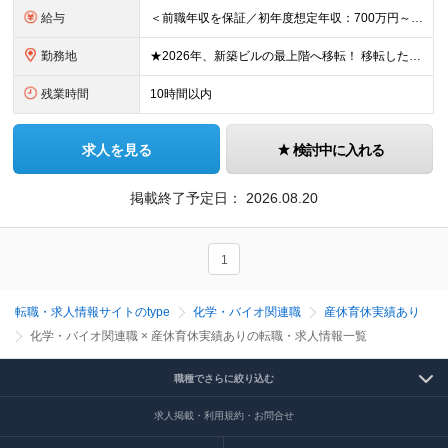
給与
＜前職年収を保証／初年度想定年収：700万円～1,600万円＞ ■月給52万円～＋残業代全額支給＋賞与年2回 ※試用期間2ヶ月あり（期間中は月給45万円～、その他の待遇に差異なし） ＼安心のキャリア
勤務地
★2026年、新築ビルの最上階へ移転！ 移転したばかりのキレイなオフィスでの勤務です 神奈川県横浜市中区港町1丁目1-1 BASEGATE横浜関内タワー33階 ※原則出社となります。 ※本社所在地：
残業時間
10時間以内
求人を見る
検討中に入れる
掲載終了予定日：
2026.08.20
1
転職・求人情報サイトのtype
化学・バイオ関連職
産休育休実績あり
化学・バイオ関連職 × 産休育休実績ありの転職・求人情報一覧
職種でさらに絞り込む
求人掲載・利用規約・お問合せ