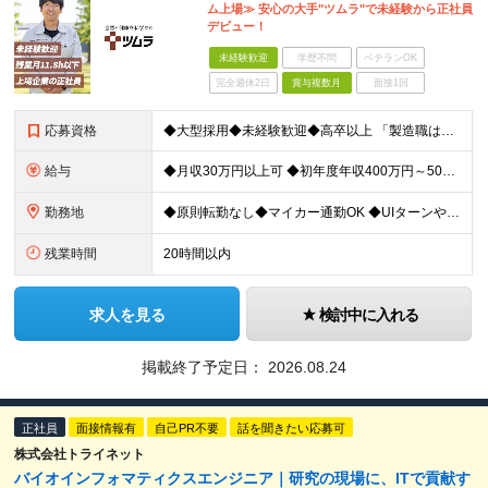
ム上場≫ 安心の大手"ツムラ"で未経験から正社員
デビュー！
未経験歓迎
学歴不問
ベテランOK
完全週休2日
賞与複数月
面接1回
応募資格
◆大型採用◆未経験歓迎◆高卒以上 「製造職は初めて…」という方でも大丈夫。 イチから丁寧にお教えしますのでご安心ください。 ＼こんなアナタにピッタリ／ ◎「人の健康に貢献したい」という想いがある
給与
◆月収30万円以上可 ◆初年度年収400万円～500万円想定 月給21万7,080円～22万7,810円＋各種手当＋賞与年2回 ★「手当」や「賞与」が手厚いため、1年目未経験でも年収400万円以上
勤務地
◆原則転勤なし◆マイカー通勤OK ◆UIターンや移住転職歓迎。Web面接実施中 ＜茨城工場＞ 茨城県稲敷郡阿見町吉原3586 ┗クリーンで働きやすいのが魅力です。 ★豊かな自然と便利な生活環境が調
残業時間
20時間以内
求人を見る
検討中に入れる
掲載終了予定日：
2026.08.24
正社員
面接情報有
自己PR不要
話を聞きたい応募可
株式会社トライネット
バイオインフォマティクスエンジニア｜研究の現場に、ITで貢献す