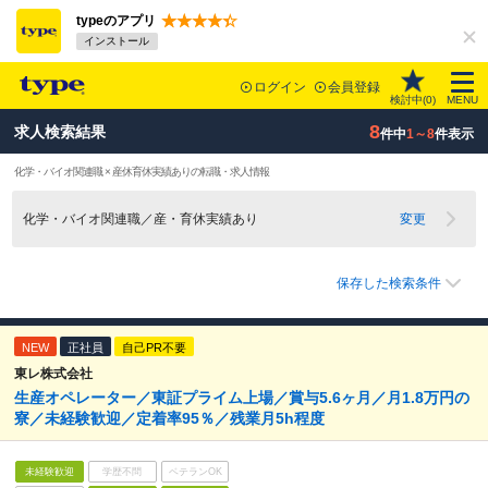
typeのアプリ
インストール
ログイン
会員登録
検討中(
0
)
MENU
8
求人検索結果
件中
1～8
件表示
化学・バイオ関連職 × 産休育休実績ありの転職・求人情報
化学・バイオ関連職／産・育休実績あり
変更
保存した検索条件
NEW
正社員
自己PR不要
東レ株式会社
生産オペレーター／東証プライム上場／賞与5.6ヶ月／月1.8万円の
寮／未経験歓迎／定着率95％／残業月5h程度
未経験歓迎
学歴不問
ベテランOK