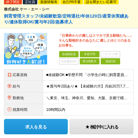
終了間近
正社員
面接情報有
自己PR不要
話を聞きたい応募可
株式会社 ケー・エー・シー
飼育管理スタッフ/未経験歓迎/定時退社/年休120日/産育休実績あ
り/連休取得OK/賞与年2回/急募求人
「仕事終わりの癒しはスマホで見る動物たち…」
そんな動物好きのあなたに 癒しとゆとりのある
お仕事を。
未経験歓迎
学歴不問
ベテランOK
完全週休2日
賞与複数月
面接1回
応募資格
■未経験OK ■学歴不問 「小学生の時に飼育委員だった！」 なんて方もお待ちしております♪ ※ご自宅でのペット飼育について※ ご自宅でげっ歯類・ウサギのペット飼育を禁止しております。当社業務では清
給与
★賞与年2回あり★ 【未経験の方】月給20万7,750円～＋賞与年2回＋残業代全額支給＋交通費支給 【生物系大卒の方】月給21万3,750円～＋賞与年2回＋残業代全額支給＋交通費支給 ★手当が充実
勤務地
＼東京、埼玉、神奈川、愛知、大阪、京都で積極採用中！／ ・東京都：品川区 ・埼玉県：和光市 ・神奈川県：横浜市戸塚区、藤沢市 ・茨城県：つくば市 Lマイカー通勤OK！ ・愛知県：犬山市
残業時間
10時間以内
求人を見る
検討中に入れる