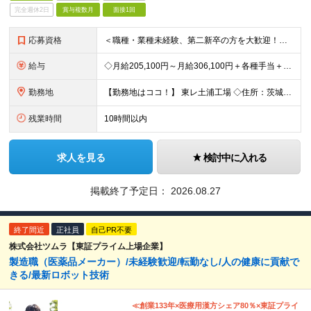
完全週休2日
賞与複数月
面接1回
応募資格
＜職種・業種未経験、第二新卒の方を大歓迎！＞ これまでの経験や専門知識は一切問いません！ 「東レで正社員として頑張りたい」という意欲を重視した採用です★ 【応募条件】 ・高卒以上の方 ＜こんな方を
給与
◇月給205,100円～月給306,100円＋各種手当＋賞与年2回 ※一律支給：交代手当（2万5,000円）が月給に含まれます。 ※経験・能力を考慮したうえで決定 ※時間外手当は別途、全額支給 ※試
勤務地
【勤務地はココ！】 東レ土浦工場 ◇住所：茨城県土浦市北神立町2-1 ★嬉しい【転勤なし】！腰を据えて働けます！ ＜気になるアクセス方法は？＞ 【マイカー・バイク通勤の方】 もちろん車通勤OK！（広
残業時間
10時間以内
求人を見る
検討中に入れる
掲載終了予定日：
2026.08.27
終了間近
正社員
自己PR不要
株式会社ツムラ【東証プライム上場企業】
製造職（医薬品メーカー）/未経験歓迎/転勤なし/人の健康に貢献で
きる/最新ロボット技術
≪創業133年×医療用漢方シェア80％×東証プライ