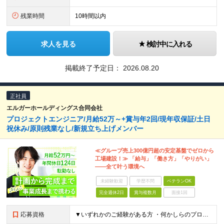
残業時間
10時間以内
求人を見る
検討中に入れる
掲載終了予定日：
2026.08.20
正社員
エルガーホールディングス合同会社
プロジェクトエンジニア/月給52万～+賞与年2回/現年収保証/土日
祝休み/原則残業なし/新規立ち上げメンバー
≪グループ売上300億円超の安定基盤でゼロから
工場建設！≫ 「給与」「働き方」「やりがい」
――全て叶う環境へ
未経験歓迎
学歴不問
ベテランOK
完全週休2日
賞与複数月
面接1回
応募資格
▼いずれかのご経験がある方 ・何かしらのプロジェクト管理の経験 ┗製造業（食品・医薬・化学等）だと尚歓迎 ・プラントエンジニアリング業界の経験 ※高専卒・大卒以上(機械、電気、化学工学、建築など理系