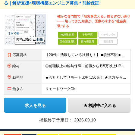
る｜解析支援×環境構築エンジニア募集＊前給保証
確かな専門性で「研究を支える」揺るぎない誇り
―― 培ってきた知識が、医療の未来を“社会実
装”する
未経験歓迎
学歴不問
ベテランOK
完全週休2日
賞与複数月
面接1回
応募資格
【20代～活躍している社員も！】 ■学歴不問 ■以下のいずれかの専門知識をお持ちの方 ・バイオインフォマティクス ・メディカルインフォマティクス ・医療／ライフサイエンス ◎下記へ興味のある方も大歓
給与
◎前職以上の給与保障（前職から月5万以上UPの実例複数あり） ■想定年収500～1000万円（月給制もしくは年俸制にて選択可） ■月給35万円～＋賞与（給与制／メンバーのみ）＋業績賞与（15期以上連続
勤務地
★会社としてリモート比率は50％！ ★遠方からの応募OK！働き方も随時相談に乗ります ■本社 東京都千代田区麹町4-2 麹町ミッドスクエア4F ◎2024年12月に移転したばかりのキレイなオフィス！
働き方
リモートワークOK
求人を見る
検討中に入れる
掲載終了予定日：
2026.09.10