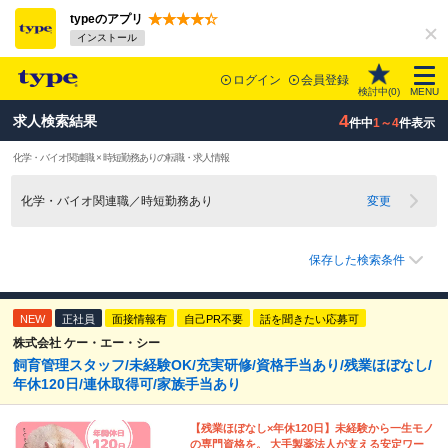
typeのアプリ
インストール
ログイン
会員登録
検討中(
0
)
MENU
4
求人検索結果
件中
1～4
件表示
化学・バイオ関連職 × 時短勤務ありの転職・求人情報
化学・バイオ関連職／時短勤務あり
変更
保存した検索条件
NEW
正社員
面接情報有
自己PR不要
話を聞きたい応募可
株式会社 ケー・エー・シー
飼育管理スタッフ/未経験OK/充実研修/資格手当あり/残業ほぼなし/
年休120日/連休取得可/家族手当あり
【残業ほぼなし×年休120日】未経験から一生モノ
の専門資格を。 大手製薬法人が支える安定ワー