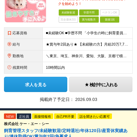
クを始めよう！
未経験歓迎
学歴不問
ベテランOK
完全週休2日
賞与複数月
面接1回
応募資格
■未経験OK ■学歴不問 「小学生の時に飼育委員だった！」 なんて方もお待ちしております♪ ※ご自宅でのペット飼育について※ ご自宅でげっ歯類・ウサギのペット飼育を禁止しております。当社業務では清
給与
★賞与年2回あり★ 【未経験の方】月給20万7,750円～＋賞与年2回＋残業代全額支給＋交通費支給 【生物系大卒の方】月給21万3,750円～＋賞与年2回＋残業代全額支給＋交通費支給 ★手当が充実
勤務地
＼東京、埼玉、神奈川、愛知、大阪、京都で積極採用中！／ ・東京都：品川区 ・埼玉県：和光市 ・神奈川県：横浜市戸塚区、藤沢市 ・茨城県：つくば市 Lマイカー通勤OK！ ・愛知県：犬山市
残業時間
10時間以内
求人を見る
検討中に入れる
掲載終了予定日：
2026.09.03
NEW
正社員
面接情報有
自己PR不要
話を聞きたい応募可
株式会社 ケー・エー・シー
飼育管理スタッフ/未経験歓迎/定時退社/年休120日/産育休実績あ
り/連休取得OK/賞与年2回/急募求人