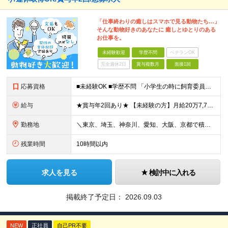
「仕事終わりの癒しはスマホで見る動物たち…」
そんな動物好きのあなたに 癒しとゆとりのある
お仕事を。
未経験歓迎
学歴不問
ベテランOK
完全週休2日
賞与複数月
面接1回
応募資格
■未経験OK ■学歴不問 「小学生の時に飼育委員だった！」 なんて方もお待ちしております♪ ※ご自宅でのペット飼育について※ ご自宅でげっ歯類・ウサギのペット飼育を禁止しております。当社業務では清
給与
★賞与年2回あり★ 【未経験の方】月給20万7,750円～＋賞与年2回＋残業代全額支給＋交通費支給 【生物系大卒の方】月給21万3,750円～＋賞与年2回＋残業代全額支給＋交通費支給 ★手当が充実
勤務地
＼東京、埼玉、神奈川、愛知、大阪、京都で積極採用中！／ ・東京都：品川区 ・埼玉県：和光市 ・神奈川県：横浜市戸塚区、藤沢市 ・茨城県：つくば市 Lマイカー通勤OK！ ・愛知県：犬山市
残業時間
10時間以内
求人を見る
検討中に入れる
掲載終了予定日：
2026.09.03
NEW
正社員
自己PR不要