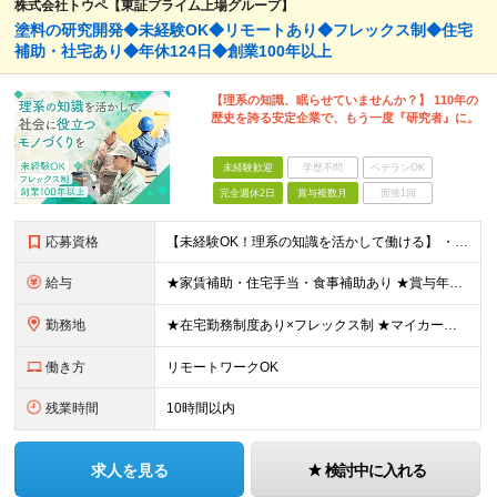
株式会社トウペ【東証プライム上場グループ】
塗料の研究開発◆未経験OK◆リモートあり◆フレックス制◆住宅
補助・社宅あり◆年休124日◆創業100年以上
【理系の知識、眠らせていませんか？】 110年の
歴史を誇る安定企業で、もう一度『研究者』に。
未経験歓迎
学歴不問
ベテランOK
完全週休2日
賞与複数月
面接1回
応募資格
【未経験OK！理系の知識を活かして働ける】 ・理系学部専攻されていた方（大学・大学院卒） └化学、応用化学、材料、バイオ、農学、環境など ・第二新卒OK ※大卒以上 ＼ こんな方を歓迎します ／
給与
★家賃補助・住宅手当・食事補助あり ★賞与年2回 ■院修了：月給24万600円～＋各種手当＋賞与年2回 ■大卒：月給22万7000円～＋各種手当＋賞与年2回 ※年齢・経験を考慮の上、決定します ※
勤務地
★在宅勤務制度あり×フレックス制 ★マイカー通勤OK 以下の工場より、希望を考慮して決定いたします。 【茨城工場】茨城県古河市北利根8-5 【三重工場】三重県伊賀市柘植町2700 ※頻繁ではあり
働き方
リモートワークOK
残業時間
10時間以内
求人を見る
検討中に入れる