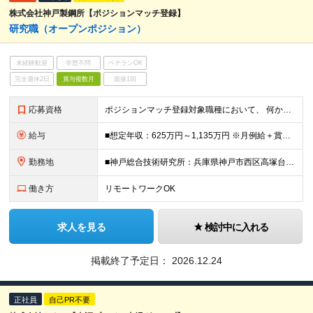
株式会社神戸製鋼所【ポジションマッチ登録】
研究職（オープンポジション）
未経験歓迎
学歴不問
ベテランOK
完全週休2日
賞与複数月
面接1回
応募資格
ポジションマッチ登録対象職種において、 何かしらの知識・経験を有する方 【活かせる経験・スキル】 ・機械/材料/制御/化学/化学工学/電気・電子/情報/物理のいずれかに専門性をお持ちの方 ＜求め
給与
■想定年収：625万円～1,135万円 ※月例給＋賞与＋諸手当 ※賞与年2回（6月、12月） ※残業手当は残業時間に応じて支給 ※給与額はあなたの経験と実績を踏まえて決定いたします ※試用期間2ヶ月あ
勤務地
■神戸総合技術研究所：兵庫県神戸市西区高塚台1-5-5 ■加古川製鉄所：兵庫県加古川市金沢町1 ■高砂製作所：兵庫県高砂市荒井町新浜2-3-1 ※業務の都合等により、会社の指示する業務への 異動を命
働き方
リモートワークOK
求人を見る
検討中に入れる
掲載終了予定日：
2026.12.24
正社員
自己PR不要