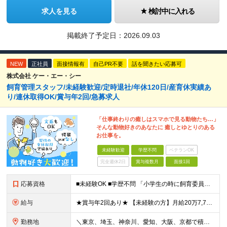
求人を見る
検討中に入れる
掲載終了予定日：
2026.09.03
NEW
正社員
面接情報有
自己PR不要
話を聞きたい応募可
株式会社 ケー・エー・シー
飼育管理スタッフ/未経験歓迎/定時退社/年休120日/産育休実績あ
り/連休取得OK/賞与年2回/急募求人
「仕事終わりの癒しはスマホで見る動物たち…」
そんな動物好きのあなたに 癒しとゆとりのある
お仕事を。
未経験歓迎
学歴不問
ベテランOK
完全週休2日
賞与複数月
面接1回
応募資格
■未経験OK ■学歴不問 「小学生の時に飼育委員だった！」 なんて方もお待ちしております♪ ※ご自宅でのペット飼育について※ ご自宅でげっ歯類・ウサギのペット飼育を禁止しております。当社業務では清
給与
★賞与年2回あり★ 【未経験の方】月給20万7,750円～＋賞与年2回＋残業代全額支給＋交通費支給 【生物系大卒の方】月給21万3,750円～＋賞与年2回＋残業代全額支給＋交通費支給 ★手当が充実
勤務地
＼東京、埼玉、神奈川、愛知、大阪、京都で積極採用中！／ ・東京都：品川区 ・埼玉県：和光市 ・神奈川県：横浜市戸塚区、藤沢市 ・茨城県：つくば市 Lマイカー通勤OK！ ・愛知県：犬山市