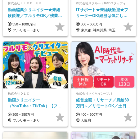
株式会社ＬＩＶＥ ＵＰ
株式会社リクルートR&Dスタッフィング【リクルートグループ】
動画編集クリエイター★未経
ITサポート★未経験歓迎★フ
験歓迎／フルリモOK／残業な
リーターOK!経歴は気にしな
し／年間休日125日／髪・服・
くて大丈夫★超大手リクルー
350～1000万円
300～600万円
ネイル自由／研修充実で安心
トグループの正社員/sg
フルリモートあり
東京都_神奈川県_埼玉県_千葉県_大阪府…
株式会社ＯＬＣ
株式会社さくらインベスト
動画クリエイター
経営企画・リサーチ／月給30
（YouTube・TikTok）【フレ
万円～／リモートOK／土日祝
ックス/フルリモ】未経験OK
休み／生成AIを活用できる方
300～350万円
400～600万円
｜Web研修1年間｜副業OK
歓迎
フルリモートあり
大阪府