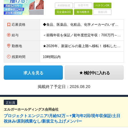
未経験歓迎
学歴不問
ベテランOK
完全週休2日
賞与複数月
面接1回
応募資格
◆食品、医薬品、化粧品、化学メーカーのいずれかで、生産技術、プロセス開発の経験(3年以上) ◆高専卒・理系大卒以上 ■□こんな方を歓迎します■□ ・これまでの経験を存分に活かし、裁量大きく働きたい
給与
＜前職年収を保証／初年度想定年収：700万円～1,600万円＞ ■月給52万円～＋残業代全額支給＋賞与年2回 ※試用期間2ヶ月あり（期間中は月給45万円～、その他の待遇に差異なし） ＼安心のキャリア
勤務地
★2026年、新築ビルの最上階へ移転！ 移転したばかりのキレイなオフィスでの勤務です 神奈川県横浜市中区港町1丁目1-1 BASEGATE横浜関内タワー33階 ※原則出社となります。 ※本社所在地：
残業時間
10時間以内
求人を見る
検討中に入れる
掲載終了予定日：
2026.08.20
正社員
エルガーホールディングス合同会社
プロジェクトエンジニア/月給52万～+賞与年2回/現年収保証/土日
祝休み/原則残業なし/新規立ち上げメンバー