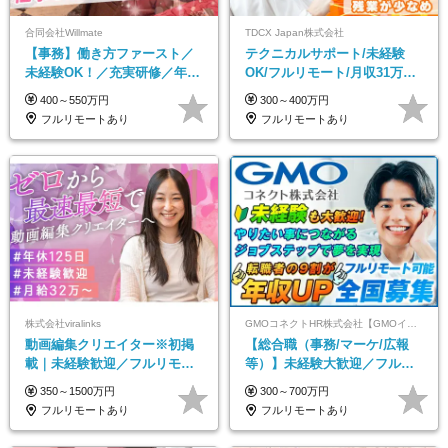
合同会社Willmate
TDCX Japan株式会社
【事務】働き方ファースト／
テクニカルサポート/未経験
未経験OK！／充実研修／年休
OK/フルリモート/月収31万円
127日～／残業なし／平均20代
可/月最大3万のインセンティ
400～550万円
300～400万円
／リモートOK
ブ支給/平均年齢33歳
フルリモートあり
フルリモートあり
株式会社viralinks
GMOコネクトHR株式会社【GMOインターネットグループ】
動画編集クリエイター※初掲
【総合職（事務/マーケ/広報
載｜未経験歓迎／フルリモー
等）】未経験大歓迎／フルリ
トOK／月給32万＋賞与
モ可で全国募集！年収アップ
350～1500万円
300～700万円
多数★年休最大130日★
フルリモートあり
フルリモートあり