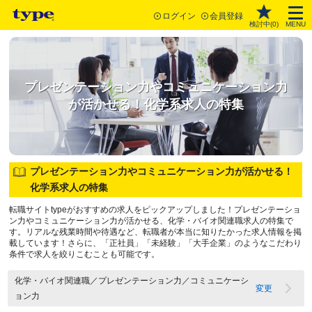
ログイン
会員登録
検討中(
0
)
MENU
プレゼンテーション力やコミュニケーション力
が活かせる！化学系求人の特集
プレゼンテーション力やコミュニケーション力が活かせる！
化学系求人の特集
転職サイトtypeがおすすめの求人をピックアップしました！プレゼンテーショ
ン力やコミュニケーション力が活かせる、化学・バイオ関連職求人の特集で
す。リアルな残業時間や待遇など、転職者が本当に知りたかった求人情報を掲
載しています！さらに、「正社員」「未経験」「大手企業」のようなこだわり
条件で求人を絞りこむことも可能です。
化学・バイオ関連職／プレゼンテーション力／コミュニケーシ
変更
ョン力