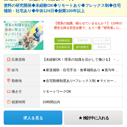
塗料の研究開発◆未経験OK◆リモートあり◆フレックス制◆住宅
補助・社宅あり◆年休124日◆創業100年以上
【理系の知識、眠らせていませんか？】 110年の
歴史を誇る安定企業で、もう一度『研究者』に。
未経験歓迎
学歴不問
ベテランOK
完全週休2日
賞与複数月
面接1回
応募資格
【未経験OK！理系の知識を活かして働ける】 ・理系学部専攻されていた方（大学・大学院卒） └化学、応用化学、材料、バイオ、農学、環境など ・第二新卒OK ※大卒以上 ＼ こんな方を歓迎します ／
給与
★家賃補助・住宅手当・食事補助あり ★賞与年2回 ■院修了：月給24万600円～＋各種手当＋賞与年2回 ■大卒：月給22万7000円～＋各種手当＋賞与年2回 ※年齢・経験を考慮の上、決定します ※
勤務地
★在宅勤務制度あり×フレックス制 ★マイカー通勤OK 以下の工場より、希望を考慮して決定いたします。 【茨城工場】茨城県古河市北利根8-5 【三重工場】三重県伊賀市柘植町2700 ※頻繁ではあり
働き方
リモートワークOK
残業時間
10時間以内
求人を見る
検討中に入れる