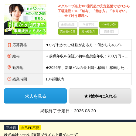
≪グループ売上300億円超の安定基盤でゼロから
工場建設！≫ 「給与」「働き方」「やりがい」
――全て叶う環境へ
未経験歓迎
学歴不問
ベテランOK
完全週休2日
賞与複数月
面接1回
応募資格
▼いずれかのご経験がある方 ・何かしらのプロジェクト管理の経験 ┗製造業（食品・医薬・化学等）だと尚歓迎 ・プラントエンジニアリング業界の経験 ※高専卒・大卒以上(機械、電気、化学工学、建築など理系
給与
＜前職年収を保証／初年度想定年収：700万円～1,600万円＞ ■月給52万円～＋残業代全額支給＋賞与年2回 ※試用期間2ヶ月あり（期間中は月給45万円～、その他の待遇に差異なし） ＼安心のキャリア
勤務地
★2026年、新築ビルの最上階へ移転！ 移転したばかりのキレイなオフィスでの勤務です 神奈川県横浜市中区港町1丁目1-1 BASEGATE横浜関内タワー33階 ※原則出社となります。 ※本社所在地：
残業時間
10時間以内
求人を見る
検討中に入れる
掲載終了予定日：
2026.08.20
正社員
自己PR不要
株式会社トウペ【東証プライム上場グループ】