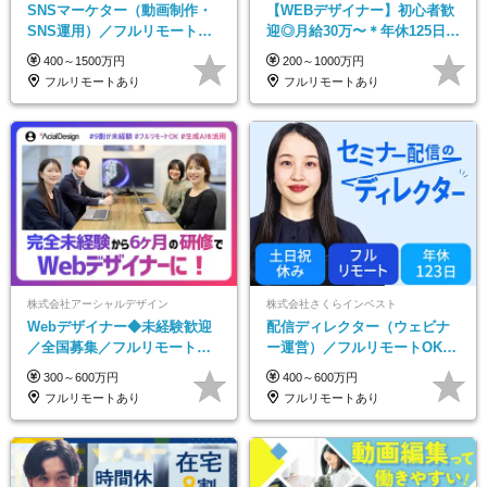
SNSマーケター（動画制作・
【WEBデザイナー】初⼼者歓
SNS運用）／フルリモートOK
迎◎⽉給30万〜＊年休125⽇＊
／未経験歓迎【モットーは…
在宅OK＆研修あり＊フレック
400～1500万円
200～1000万円
遊び感覚で仕事をする♪】
ス
フルリモートあり
フルリモートあり
株式会社アーシャルデザイン
株式会社さくらインベスト
Webデザイナー◆未経験歓迎
配信ディレクター（ウェビナ
／全国募集／フルリモート／
ー運営）／フルリモートOK／
最大6ヵ月の実践型研修／月給
土日祝休み／年休123日／年収
300～600万円
400～600万円
25万円以上
600万円可
フルリモートあり
フルリモートあり