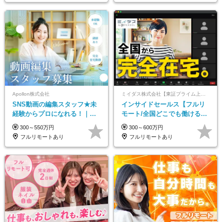
Apollon株式会社
ミイダス株式会社【東証プライム上場パーソルグループ】
SNS動画の編集スタッフ★未
インサイドセールス【フルリ
経験からプロになれる！｜お
モート/全国どこでも働ける】
うちで働くフルリモート｜残
未経験OK*土日祝休み*残業少
300～550万円
300～600万円
業ゼロで18時退勤◎
なめ*在宅勤務手当あり
フルリモートあり
フルリモートあり