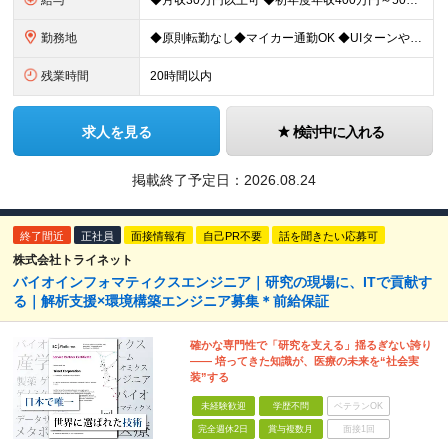
給与
◆月収30万円以上可 ◆初年度年収400万円～500万円想定 月給21万7,080円～22万7,810円＋各種手当＋賞与年2回 ★「手当」や「賞与」が手厚いため、1年目未経験でも年収400万円以上
勤務地
◆原則転勤なし◆マイカー通勤OK ◆UIターンや移住転職歓迎。Web面接実施中 ＜茨城工場＞ 茨城県稲敷郡阿見町吉原3586 ┗クリーンで働きやすいのが魅力です。 ★豊かな自然と便利な生活環境が調
残業時間
20時間以内
求人を見る
検討中に入れる
掲載終了予定日：
2026.08.24
終了間近
正社員
面接情報有
自己PR不要
話を聞きたい応募可
株式会社トライネット
バイオインフォマティクスエンジニア｜研究の現場に、ITで貢献す
る｜解析支援×環境構築エンジニア募集＊前給保証
確かな専門性で「研究を支える」揺るぎない誇り
―― 培ってきた知識が、医療の未来を“社会実
装”する
未経験歓迎
学歴不問
ベテランOK
完全週休2日
賞与複数月
面接1回