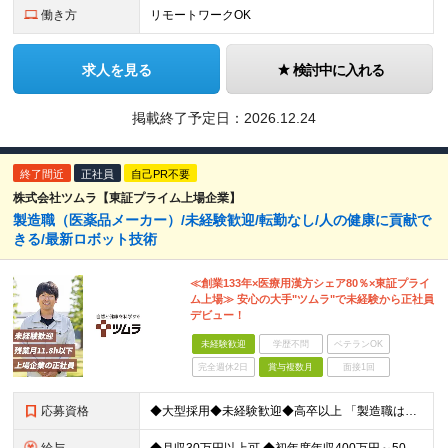
働き方
リモートワークOK
求人を見る
検討中に入れる
掲載終了予定日：
2026.12.24
終了間近
正社員
自己PR不要
株式会社ツムラ【東証プライム上場企業】
製造職（医薬品メーカー）/未経験歓迎/転勤なし/人の健康に貢献で
きる/最新ロボット技術
≪創業133年×医療用漢方シェア80％×東証プライ
ム上場≫ 安心の大手"ツムラ"で未経験から正社員
デビュー！
未経験歓迎
学歴不問
ベテランOK
完全週休2日
賞与複数月
面接1回
応募資格
◆大型採用◆未経験歓迎◆高卒以上 「製造職は初めて…」という方でも大丈夫。 イチから丁寧にお教えしますのでご安心ください。 ＼こんなアナタにピッタリ／ ◎「人の健康に貢献したい」という想いがある