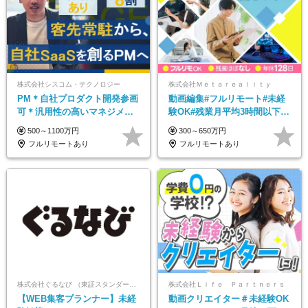
株式会社シスコム・テクノロジー
株式会社Ｍｅｔａｒｅａｌｉｔｙ
PM＊自社プロダクト開発参画
動画編集#フルリモート#未経
可＊汎用性の高いマネジメン
験OK#残業月平均3時間以下#
トスキル＊年収1000万以上可
土日祝休み#年休128日
500～1100万円
300～650万円
フルリモートあり
フルリモートあり
株式会社ぐるなび （東証スタンダード上場）
株式会社Ｌｉｆｅ Ｐａｒｔｎｅｒｓ
【WEB集客プランナー】未経
動画クリエイター＃未経験OK