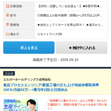
応募資格
【20代～活躍している社員も！】 ■学歴不問 ■以下のいずれかの専門知識をお持ちの方 ・バイオインフォマティクス ・メディカルインフォマティクス ・医療／ライフサイエンス ◎下記へ興味のある方も大歓
給与
◎前職以上の給与保障（前職から月5万以上UPの実例複数あり） ■想定年収500～1000万円（月給制もしくは年俸制にて選択可） ■月給35万円～＋賞与（給与制／メンバーのみ）＋業績賞与（15期以上連続
勤務地
★会社としてリモート比率は50％！ ★遠方からの応募OK！働き方も随時相談に乗ります ■本社 東京都千代田区麹町4-2 麹町ミッドスクエア4F ◎2024年12月に移転したばかりのキレイなオフィス！
働き方
リモートワークOK
求人を見る
検討中に入れる
掲載終了予定日：
2026.09.10
正社員
エルガーホールディングス合同会社
食品プロセスエンジニア/新規工場の立ち上げ/有給休暇取得率
100％/月給52万～+賞与年2回/土日祝休み
「前例通りに動かすだけ」はもう卒業！ 0からの
工場設計で、理想の生産プロセスを自分で切り拓
く！