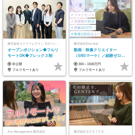
株式会社ストリームライン【ポジションマッチ登録】
株式会社One feat.
オープンポジション◆フルリ
動画・映像クリエイター
モートOK◆フレックス制
（SNSマーケ）／経験ゼロか
ら一流へ／フルリモートOK／
非公開
300～1500万円
月給30万円～／年休130日以上
フルリモートあり
フルリモートあり
Ace Management 株式会社
株式会社ＧＥＮＴＥＮ