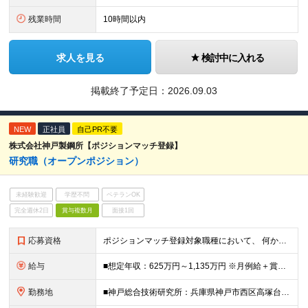
残業時間
10時間以内
求人を見る
検討中に入れる
掲載終了予定日：
2026.09.03
NEW
正社員
自己PR不要
株式会社神戸製鋼所【ポジションマッチ登録】
研究職（オープンポジション）
未経験歓迎
学歴不問
ベテランOK
完全週休2日
賞与複数月
面接1回
応募資格
ポジションマッチ登録対象職種において、 何かしらの知識・経験を有する方 【活かせる経験・スキル】 ・機械/材料/制御/化学/化学工学/電気・電子/情報/物理のいずれかに専門性をお持ちの方 ＜求め
給与
■想定年収：625万円～1,135万円 ※月例給＋賞与＋諸手当 ※賞与年2回（6月、12月） ※残業手当は残業時間に応じて支給 ※給与額はあなたの経験と実績を踏まえて決定いたします ※試用期間2ヶ月あ
勤務地
■神戸総合技術研究所：兵庫県神戸市西区高塚台1-5-5 ■加古川製鉄所：兵庫県加古川市金沢町1 ■高砂製作所：兵庫県高砂市荒井町新浜2-3-1 ※業務の都合等により、会社の指示する業務への 異動を命