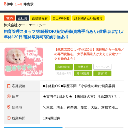
8
件中
1～8
件表示
NEW
正社員
面接情報有
自己PR不要
話を聞きたい応募可
株式会社 ケー・エー・シー
飼育管理スタッフ/未経験OK/充実研修/資格手当あり/残業ほぼなし/
年休120日/連休取得可/家族手当あり
【残業ほぼなし×年休120日】未経験から一生モノ
の専門資格を。 大手製薬法人が支える安定ワー
クを始めよう！
未経験歓迎
学歴不問
ベテランOK
完全週休2日
賞与複数月
面接1回
応募資格
■未経験OK ■学歴不問 「小学生の時に飼育委員だった！」 なんて方もお待ちしております♪ ※ご自宅でのペット飼育について※ ご自宅でげっ歯類・ウサギのペット飼育を禁止しております。当社業務では清
給与
★賞与年2回あり★ 【未経験の方】月給20万7,750円～＋賞与年2回＋残業代全額支給＋交通費支給 【生物系大卒の方】月給21万3,750円～＋賞与年2回＋残業代全額支給＋交通費支給 ★手当が充実
勤務地
＼東京、埼玉、神奈川、愛知、大阪、京都で積極採用中！／ ・東京都：品川区 ・埼玉県：和光市 ・神奈川県：横浜市戸塚区、藤沢市 ・茨城県：つくば市 Lマイカー通勤OK！ ・愛知県：犬山市
残業時間
10時間以内