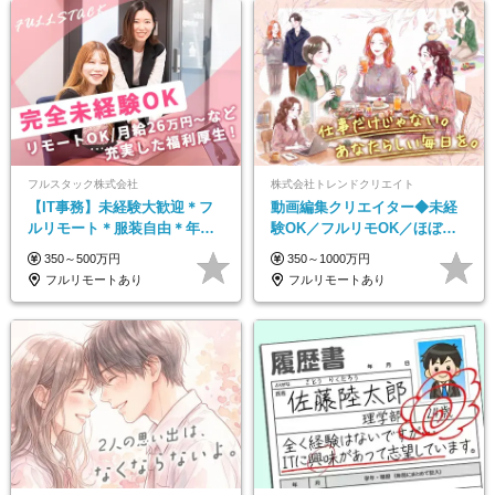
フルスタック株式会社
株式会社トレンドクリエイト
【IT事務】未経験大歓迎＊フ
動画編集クリエイター◆未経
ルリモート＊服装自由＊年休
験OK／フルリモOK／ほぼ定
125日以上＊残業なし＊月給26
時帰り／年間休日125日／髪・
350～500万円
350～1000万円
万円以上
服・ネイル自由／副業OK
フルリモートあり
フルリモートあり