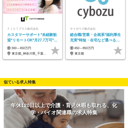
ＦＪＵＴプラス株式会社
サイボウズ株式会社
カスタマーサポート*未経験歓
総合職/営業・企画系*福利厚生
迎*リモートOK*月27.7万可*賞
充実*時短・在宅など選べる働
与年2回*転勤なし*連休
き方*賞与年2回
300～450万円
450～850万円
OK/ZE010232
東京都_神奈川県_千葉県_大阪府_愛知県…
東京都
似ている求人特集
年休120日以上で介護・育児休暇も取れる、化
学・バイオ関連職の求人特集