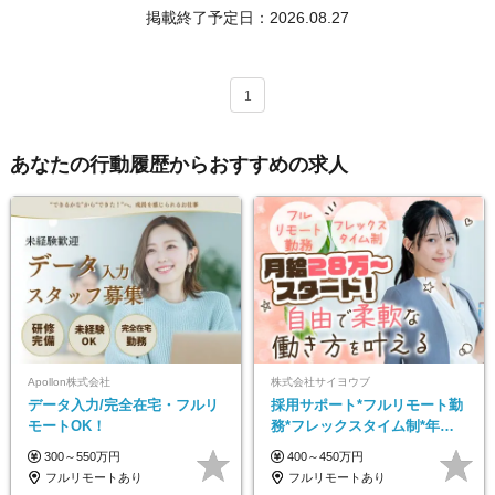
掲載終了予定日：
2026.08.27
1
あなたの行動履歴からおすすめの求人
Apollon株式会社
株式会社サイヨウブ
データ入力/完全在宅・フルリ
採用サポート*フルリモート勤
モートOK！
務*フレックスタイム制*年休
120日*土日祝休み*残業ほぼな
300～550万円
400～450万円
し*育児中社員8割以上
フルリモートあり
フルリモートあり