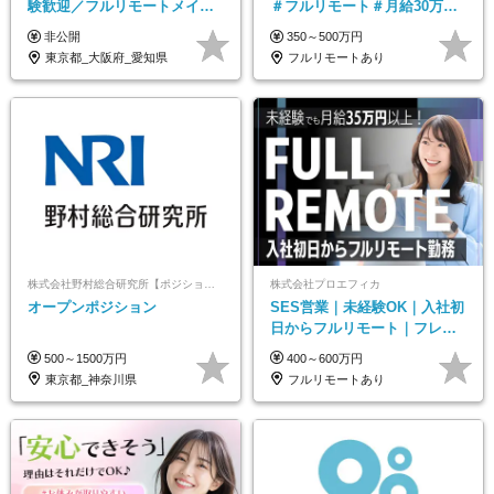
験歓迎／フルリモートメイン
＃フルリモート＃月給30万～#
／プライム上場／土日祝休み
髪色・ネイル・服装自由#残業
非公開
350～500万円
／東京・大阪・名古屋
少なめ#土日祝休み
東京都_大阪府_愛知県
フルリモートあり
株式会社野村総合研究所【ポジションマッチ登録】
株式会社プロエフィカ
オープンポジション
SES営業｜未経験OK｜入社初
日からフルリモート｜フレッ
クス可｜残業月平均10h以下｜
500～1500万円
400～600万円
事業立ち上げメンバー
東京都_神奈川県
フルリモートあり