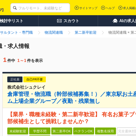
サイトマップ
ヘルプ
求人掲載
検討中リスト
スカウト
AIの求
サルタント・専門職
物流関連職
第二新卒歓迎
物流関連職 × 
職・求人情報
1
1～1
件中
件を表示
正社員
自己PR不要
株式会社シュクレイ
倉庫管理・物流職（幹部候補募集！）／東京駅お土
ム上場企業グループ／夜勤・残業無し
【業界・職種未経験・第二新卒歓迎】 有名お菓子
部候補生として挑戦しませんか？
未経験歓迎
学歴不問
第二新卒OK
ベテランOK
複数名採用
完全週休2