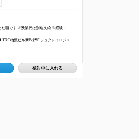
■月給：260,000円～320,000円 ※月給は固定手当を含めた額です ※残業代は別途支給 ※経験・年齢に応じて決定します ※試用期間：3ヵ月あり（待遇に差異なし）
■TRCロジスティックセンター 東京都大田区平和島6-1-1 TRC物流ビル新B棟5F シュクレイロジスティック内 (変更の範囲)上記を除く当社関連勤務地
検討中に入れる