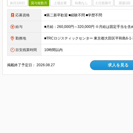
休日120日
賞与複数月
上場企業
転勤なし
土日面接可
面接1回
応募資格
■第二新卒歓迎 ■経験不問 ■学歴不問
給与
勤務地
目安残業時間
10時間以内
求人を見る
掲載終了予定日：
2026.08.27