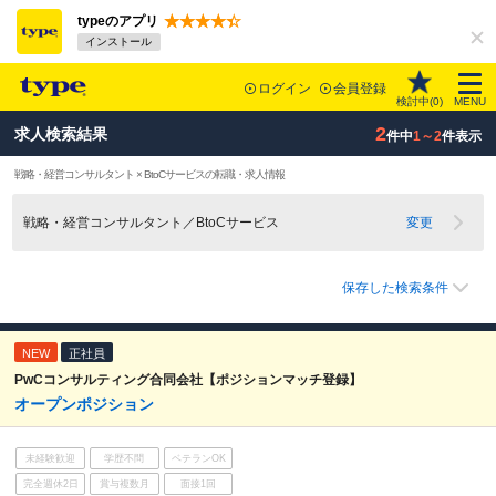
typeのアプリ
インストール
ログイン
会員登録
検討中(
0
)
MENU
2
求人検索結果
件中
1～2
件表示
戦略・経営コンサルタント × BtoCサービスの転職・求人情報
戦略・経営コンサルタント／BtoCサービス
変更
保存した検索条件
NEW
正社員
PwCコンサルティング合同会社【ポジションマッチ登録】
オープンポジション
未経験歓迎
学歴不問
ベテランOK
完全週休2日
賞与複数月
面接1回