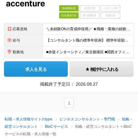
未経験歓迎
学歴不問
ベテランOK
完全週休2日
賞与複数月
面接1回
応募資格
＼未経験OKの育成枠採用／ ★職種・業種の経験は不問です！ ■大卒以上 ■35歳未満の方（長期キャリア形成のための例外事由 3号のイ） 第二新卒をはじめ、子育てなどのブランクを経て再度キャリアを築き
給与
【コンサルタント職の標準年収例】 標準年収額：6,630,000円（個人/法人業績賞与および各種手当を含んだ場合の理論値） 年額基本給：4,800,000円、月額基本給：400,000円（年額基本給1
勤務地
■赤坂インターシティ／東京都港区 ■関西オフィス／大阪府大阪市北区 ■アクセンチュア・イノベーションセンター北海道／北海道札幌市 ■アクセンチュア・アドバンスト・テクノロジーセンター仙台／宮城県仙台市
求人を見る
検討中に入れる
掲載終了予定日：
2026.08.27
1
転職・求人情報サイトのtype
ビジネスコンサルタント・専門職
戦略・
経営コンサルタント
BtoCサービス
戦略・経営コンサルタント × BtoC
サービスの転職・求人情報一覧