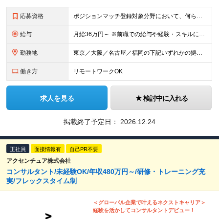
応募資格
ポジションマッチ登録対象分野において、何らかの知識・経験がある方
給与
月給36万円～ ※前職での給与や経験・スキルに応じて当社規定の上、優遇します ※試用期間4ヶ月あり（リフレッシュ休暇のみ、試用期間終了後となります。その他待遇に差異はありません）
勤務地
東京／大阪／名古屋／福岡の下記いずれかの拠点での勤務となります ※各領域により異なります 東京：東京都千代田区大手町1-2-1Otemachi Oneタワー 大阪：大阪府大阪市北区大深町4‐20 グ
働き方
リモートワークOK
求人を見る
検討中に入れる
掲載終了予定日：
2026.12.24
正社員
面接情報有
自己PR不要
アクセンチュア株式会社
コンサルタント/未経験OK/年収480万円～/研修・トレーニング充
実/フレックスタイム制
＜グローバル企業で叶えるネクストキャリア＞
経験を活かしてコンサルタントデビュー！