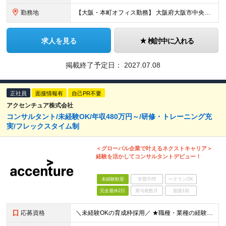
勤務地
【大阪・本町オフィス勤務】 大阪府大阪市中央区北久宝寺町4丁目4-2 （変更の範囲）上記を除く当社関連勤務地
求人を見る
検討中に入れる
掲載終了予定日：
2027.07.08
正社員
面接情報有
自己PR不要
アクセンチュア株式会社
コンサルタント/未経験OK/年収480万円～/研修・トレーニング充
実/フレックスタイム制
＜グローバル企業で叶えるネクストキャリア＞
経験を活かしてコンサルタントデビュー！
未経験歓迎
学歴不問
ベテランOK
完全週休2日
賞与複数月
面接1回
応募資格
＼未経験OKの育成枠採用／ ★職種・業種の経験は不問です！ ■大卒以上 ■35歳未満の方（長期キャリア形成のための例外事由 3号のイ） 第二新卒をはじめ、子育てなどのブランクを経て再度キャリアを築き