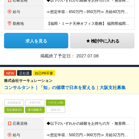
応募資格
◆以下のいずれかの経験をお持ちの方 ・無形商材での法人営業経験（目安6年以上） ・顧客に提案することで潜在ニーズを見出す課題解決型営業経験 ・リーダー・マネージャーなどの役職に就き、メンバーマネジメン
給与
≪想定年収：650万円～950万円≫ 月給40万円～58万円 ※賞与：年3.5ヶ月（会社業績・個人評価によって変動） ※入社後1年経過したタイミングでインセンティブ給へ移行致します。 ※入社時の月給額
勤務地
【福岡・ミーナ天神オフィス勤務】 福岡県福岡市中央区天神4-3-8 The Company ミーナ天神8階 （変更の範囲）上記を除く当社関連勤務地
求人を見る
検討中に入れる
掲載終了予定日：
2027.07.08
NEW
正社員
自己PR不要
株式会社サーキュレーション
コンサルタント｜「知」の循環で日本を変える｜大阪支社募集
未経験歓迎
学歴不問
ベテランOK
完全週休2日
賞与複数月
面接1回
応募資格
◆以下のいずれかの経験をお持ちの方 ・無形商材での法人営業経験（業界・業種・不問）※目安3年以上※ ・顧客に提案することで潜在ニーズを見出す営業活動をしてきた経験（課題解決型の提案営業） 【求める人
給与
≪想定年収：500万円～900万円≫ 月給32万円～58万円 ※賞与：年3.5ヶ月（会社業績・個人評価によって変動） ※入社後1年経過したタイミングでインセンティブ給へ移行致します。 ※入社時の月給額