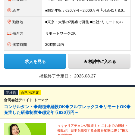
給与
■想定年収：620万円～2,000万円 └月給41万8,000円〜160万8,400円＋賞与 ※月給には、固定残業代（12万1,700円〜24万2,700円／1ヶ月あたり50時間分）を含みます 固
勤務地
■東京・大阪の2拠点で募集 ■出社×リモートのハイブリッドワークOK 【東京｜二重橋オフィス】 東京都千代田区丸の内3-2-3 丸の内二重橋ビルディング 【大阪オフィス】 大阪府大阪市中央区今橋4
働き方
リモートワークOK
残業時間
20時間以内
求人を見る
検討中に入れる
掲載終了予定日：
2026.08.27
正社員
自己PR不要
合同会社デロイト トーマツ
コンサルタント◆職種未経験OK◆フルフレックス◆リモートOK◆
充実した研修制度◆想定年収620万円～
＜キャリアチェンジ歓迎！＞ これまでの経験・
知見が、日本を牽引する企業を変革に導く"最大