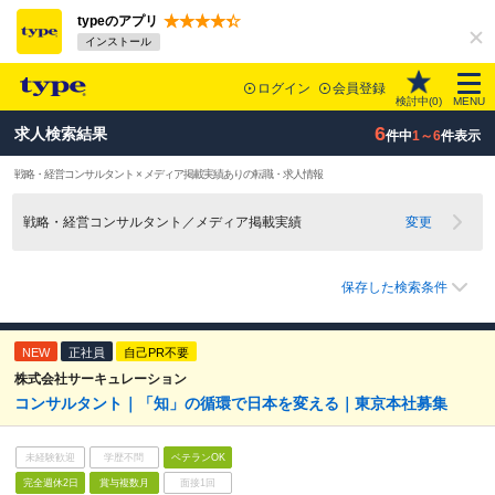
typeのアプリ
インストール
ログイン
会員登録
検討中(
0
)
MENU
6
求人検索結果
件中
1～6
件表示
戦略・経営コンサルタント × メディア掲載実績ありの転職・求人情報
戦略・経営コンサルタント／メディア掲載実績
変更
保存した検索条件
NEW
正社員
自己PR不要
株式会社サーキュレーション
コンサルタント｜「知」の循環で日本を変える｜東京本社募集
未経験歓迎
学歴不問
ベテランOK
完全週休2日
賞与複数月
面接1回