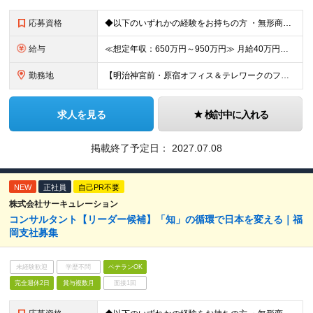
応募資格
◆以下のいずれかの経験をお持ちの方 ・無形商材での法人営業経験（業界・業種・不問）※目安3年以上※ ・顧客に提案することで潜在ニーズを見出す営業活動をしてきた経験（課題解決型の提案営業） 【求める人
給与
≪想定年収：650万円～950万円≫ 月給40万円～58万円 ※賞与：年3.5ヶ月（会社業績・個人評価によって変動） ※入社後1年経過したタイミングでインセンティブ給へ移行致します ※入社時の月給額は
勤務地
【明治神宮前・原宿オフィス＆テレワークのフレキシブルワークを導入】 東京都渋谷区神宮前3-21-5 サーキュレーションビル ForPro ★多様な働き方を推進 出社とテレワークを組み合わせたフレキシ
求人を見る
検討中に入れる
掲載終了予定日：
2027.07.08
NEW
正社員
自己PR不要
株式会社サーキュレーション
コンサルタント【リーダー候補】「知」の循環で日本を変える｜福
岡支社募集
未経験歓迎
学歴不問
ベテランOK
完全週休2日
賞与複数月
面接1回