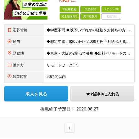
の武器"に。
未経験歓迎
学歴不問
ベテランOK
完全週休2日
賞与複数月
面接1回
応募資格
◆学歴不問 ◆以下いずれかの経験をお持ちの方 ・コンサルティングファームでの実務経験 ・SEとしての実務経験（要件定義などの上流工程を想定） ・事業会社でのプロジェクトの推進経験 └経営企画、事業企画
給与
◆想定年収：620万円～2,000万円 └月給41万8,000円〜160万8,400円＋賞与 ※月給には、固定残業代（12万1,700円〜24万2,700円／1ヶ月あたり50時間分）を含みます 固
勤務地
◆東京・大阪の2拠点で募集 ◆出社×リモートのハイブリッドワークOK 【東京｜二重橋オフィス】 東京都千代田区丸の内3-2-3 丸の内二重橋ビルディング 【大阪オフィス】 大阪府大阪市中央区今橋4
働き方
リモートワークOK
残業時間
20時間以内
求人を見る
検討中に入れる
掲載終了予定日：
2026.08.27
1