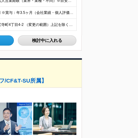
◆以下のいずれかの経験をお持ちの方 ・無形商材での法人営業経験（業界・業種・不問）※目安3年以上※ ・顧客に提案することで潜在ニーズを見出す営業活動をしてきた経験（課題解決型の提案営業） 【求める人
≪想定年収：500万円～900万円≫ 月給32万円～58万円 ※賞与：年3.5ヶ月（会社業績・個人評価によって変動） ※入社後1年経過したタイミングでインセンティブ給へ移行致します。 ※入社時の月給額
【大阪・本町オフィス勤務】 大阪府大阪市中央区北久宝寺町4丁目4-2 （変更の範囲）上記を除く当社関連勤務地
検討中に入れる
CF&T-SU所属】