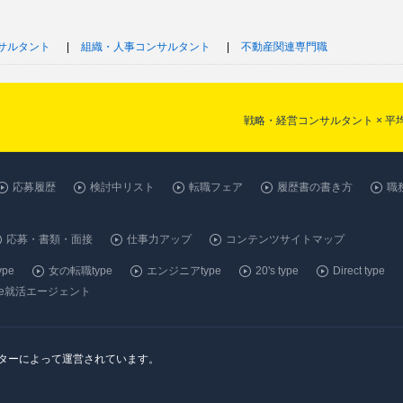
サルタント
組織・人事コンサルタント
不動産関連専門職
戦略・経営コンサルタント × 
応募履歴
検討中リスト
転職フェア
履歴書の書き方
職
応募・書類・面接
仕事力アップ
コンテンツサイトマップ
pe
女の転職type
エンジニアtype
20's type
Direct type
ype就活エージェント
ンターによって運営されています。