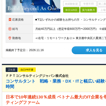
未経験歓迎
学歴不問
第二新
休日120日
賞与複数月
上場
応募資格
給与
勤務地
求人を見る
掲載終了予定日：
2026.11.16
正社員
自己PR不要
ＦＰＴコンサルティングジャパン株式会社
コンサルタント 戦略・業務・DX・ITと幅広い経験
時間
日本で10年連続130％成長 ベトナム最大のIT企業
ティングファーム