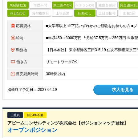
未経験歓迎
学歴不問
第二新卒OK
ベテランOK
複数名採用
完全週休2
休日120日
賞与複数月
上場企業
転勤なし
土日面接可
面接1回
応募資格
給与
勤務地
働き方
リモートワークOK
目安残業時間
30時間以内
求人を見る
掲載終了予定日：
2027.04.19
正社員
自己PR不要
アビームコンサルティング株式会社【ポジションマッチ登録】
オープンポジション