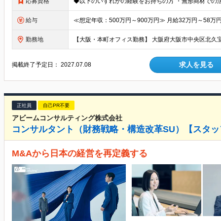
応募資格
給与
勤務地
求人を見る
掲載終了予定日：
2027.07.08
正社員
自己PR不要
アビームコンサルティング株式会社
コンサルタント（財務戦略・構造改革SU）【スタッフ/
M&Aから日本の経営を再定義する