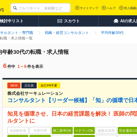
サイトマップ
ヘルプ
求人掲載
検討中リスト
スカウト
AIの求
サルタント・専門職
戦略・経営コンサルタント
平均年齢30代
の転職・求人情報一覧
均年齢30代の転職・求人情報
6
1～6
件中
件を表示
NEW
正社員
自己PR不要
株式会社サーキュレーション
コンサルタント【リーダー候補】「知」の循環で日
知見を循環させ、日本の経営課題を解決！ 医師の
ルタントに
未経験歓迎
学歴不問
第二新卒OK
ベテランOK
複数名採用
完全週休2