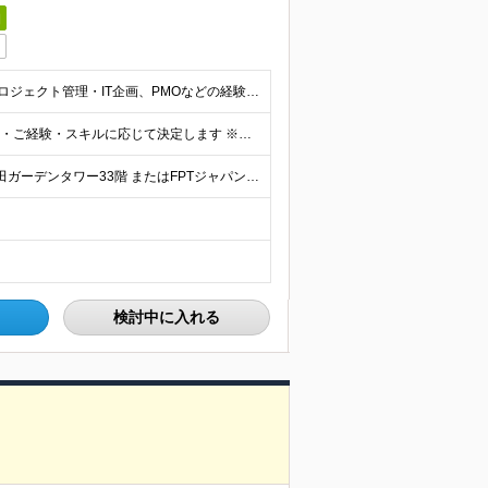
日
■大学卒以上 ※下記いずれかのご経験をお持ちの方 ■プロジェクト管理・IT企画、PMOなどの経験 ■システム構築経験（アプリ開発、DB構築、基盤構築、各種パッケージ導入など） ■事業企画、サービス企画
■年収450～3000万円 ┗月給37.5万円～250万円 ※希望・ご経験・スキルに応じて決定します ※試用期間6ヶ月/雇用形態・給与・待遇に差異はありません ※上記給与に月40時間分の固定残業代(1
【日本本社】 東京都港区三田3-5-19 住友不動産東京三田ガーデンタワー33階 またはFPTジャパングループ各支店又は顧客先 ※転勤はありません
検討中に入れる