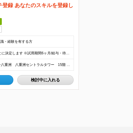
チ登録 あなたのスキルを登録し
日
知識・経験を有する方
想定年収690万円～2500万円 ※現職の年収・経験をもとに決定します ※試用期間6ヶ月/給与・待遇に差異はありません ※残業代は全額支給になります
東京都中央区八重洲二丁目2番1号 東京ミッドタウン八重洲 八重洲セントラルタワー 15階 ★上記は、10月以降の新住所となります ※プロジェクトにより長期出張あり。 また、プロジェクトにより関与
検討中に入れる