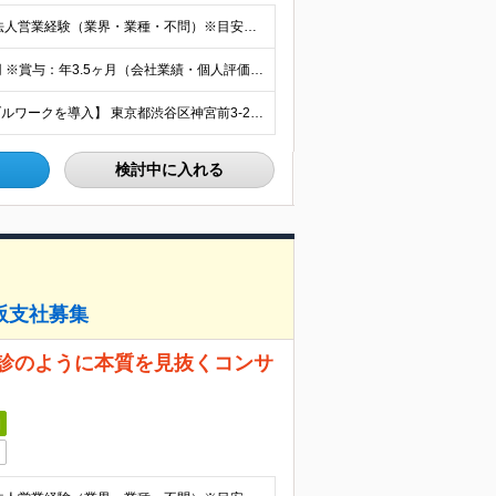
◆以下のいずれかの経験をお持ちの方 ・無形商材での法人営業経験（業界・業種・不問）※目安3年以上※ ・顧客に提案することで潜在ニーズを見出す営業活動をしてきた経験（課題解決型の提案営業） 【求める人
≪想定年収：650万円～950万円≫ 月給40万円～58万円 ※賞与：年3.5ヶ月（会社業績・個人評価によって変動） ※入社後1年経過したタイミングでインセンティブ給へ移行致します ※入社時の月給額は
【明治神宮前・原宿オフィス＆テレワークのフレキシブルワークを導入】 東京都渋谷区神宮前3-21-5 サーキュレーションビル ForPro ★多様な働き方を推進 出社とテレワークを組み合わせたフレキシ
検討中に入れる
阪支社募集
問診のように本質を見抜くコンサ
日