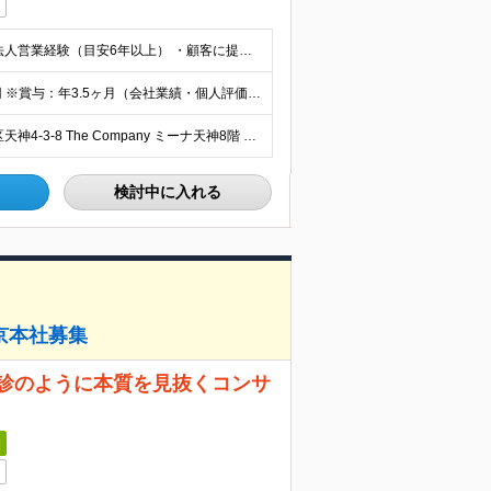
◆以下のいずれかの経験をお持ちの方 ・無形商材での法人営業経験（目安6年以上） ・顧客に提案することで潜在ニーズを見出す課題解決型営業経験 ・リーダー・マネージャーなどの役職に就き、メンバーマネジメン
≪想定年収：650万円～950万円≫ 月給40万円～58万円 ※賞与：年3.5ヶ月（会社業績・個人評価によって変動） ※入社後1年経過したタイミングでインセンティブ給へ移行致します。 ※入社時の月給額
【福岡・ミーナ天神オフィス勤務】 福岡県福岡市中央区天神4-3-8 The Company ミーナ天神8階 （変更の範囲）上記を除く当社関連勤務地
検討中に入れる
京本社募集
問診のように本質を見抜くコンサ
日