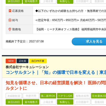
休日120日
賞与複数月
上場企業
転勤なし
土日面接可
面接1回
応募資格
給与
勤務地
求人を見る
掲載終了予定日：
2027.07.08
NEW
正社員
自己PR不要
株式会社サーキュレーション
コンサルタント｜「知」の循環で日本を変える｜東
知見を循環させ、日本の経営課題を解決！ 医師の
ルタントに
未経験歓迎
学歴不問
第二新卒OK
ベテランOK
複数名採用
完全週休2
休日120日
賞与複数月
上場企業
転勤なし
土日面接可
面接1回