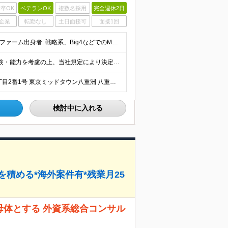
卒OK
ベテランOK
複数名採用
完全週休2日
企業
転勤なし
土日面接可
面接1回
■下記いずれかの経験をお持ちの方 ・コンサルティングファーム出身者: 戦略系、Big4などでのM&A関連（Strategy/Transaction/PMI/カーブアウト）または企業変革プロジェクト経験
月給40万円以上（想定年収600万円〜2000万円） ※経験・能力を考慮の上、当社規定により決定します。 ※賞与年2回支給 ※試用期間：原則6ヶ月（試用期間中の労働条件は本採用時と同様） ※残業代は全
≪在宅・リモートワークあり≫ 東京都中央区八重洲二丁目2番1号 東京ミッドタウン八重洲 八重洲セントラルタワー15階 ※プロジェクトによりその他全国、海外あり ※在宅勤務制度、リモートワーク制度あり
検討中に入れる
を積める*海外案件有*残業月25
を母体とする 外資系総合コンサル