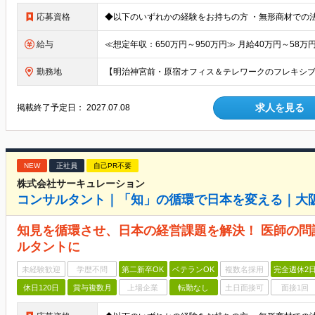
応募資格
給与
勤務地
求人を見る
掲載終了予定日：
2027.07.08
NEW
正社員
自己PR不要
株式会社サーキュレーション
コンサルタント｜「知」の循環で日本を変える｜大
知見を循環させ、日本の経営課題を解決！ 医師の
ルタントに
未経験歓迎
学歴不問
第二新卒OK
ベテランOK
複数名採用
完全週休2
休日120日
賞与複数月
上場企業
転勤なし
土日面接可
面接1回