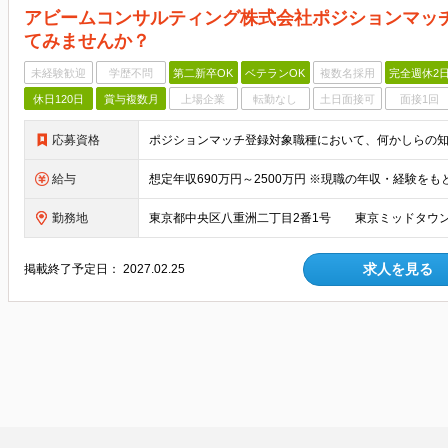
アビームコンサルティング株式会社ポジションマッ
てみませんか？
未経験歓迎
学歴不問
第二新卒OK
ベテランOK
複数名採用
完全週休2
休日120日
賞与複数月
上場企業
転勤なし
土日面接可
面接1回
応募資格
ポジションマッチ登録対象職種において、何かしらの
給与
勤務地
求人を見る
掲載終了予定日：
2027.02.25