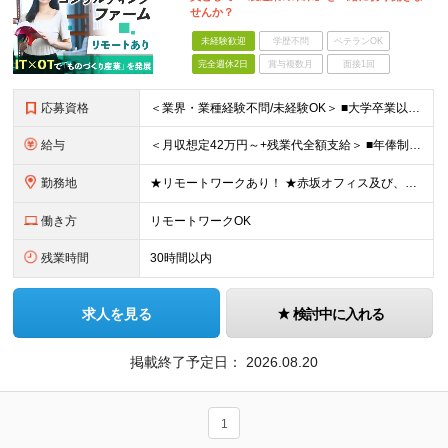
せんか？
未経験歓迎
学歴不問
ベテランOK
完全週休2日
賞与複数月
面接1回
応募資格
＜業界・業種経験不問/未経験OK＞ ■大学卒業以上 ＜経験者枠での採用も行っています！＞ ■学歴不問 ■コンサルタントとしての経験をお持ちの方 →IT業界や製造業での経験があれば歓迎します ＜求め
給与
＜月収想定42万円～+残業代全額支給＞ ■年俸制(12分割)： 504万円～900万円 ※経験・スキルを考慮し決定します ※残業代は別途支給します ※試用期間6カ月あり（給与・待遇・雇用形態に差異はあ
勤務地
★リモートワークあり！ ★赤坂オフィス及び、東京都内の各プロジェクト先にて勤務していただきます ■赤坂オフィス 東京都港区元赤坂1丁目3-13 赤坂センタービルディング15階 ※転居を伴う転勤なし
働き方
リモートワークOK
残業時間
30時間以内
求人を見る
検討中に入れる
掲載終了予定日：
2026.08.20
1