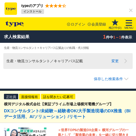
typeのアプリ
インストール
ログイン
会員登録
検討中(
0
)
MENU
1
求人検索結果
件中
1～1
件表示
生産・物流コンサルタント × キャリアパス記載ありの転職・求人情報
生産・物流コンサルタント／キャリアパス記載
変更
保存した検索条件
正社員
面接情報有
話を聞きたい応募可
横河デジタル株式会社【東証プライム市場上場横河電機グループ】
DXコンサルタント/未経験～経験者OK/大手製造現場のDX推進（BI
データ活用、AIソリューション）/リモート
＜世界TOP6の製造DX企業＞ 横河グループの一
員として 「製造業の未来」を一緒に切り開きま